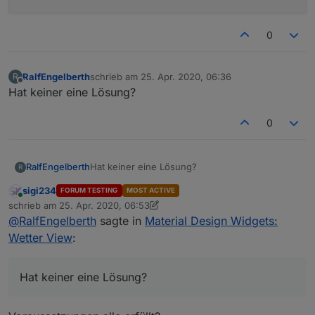
0
RalfEngelberth
schrieb am
25. Apr. 2020, 06:36
R
zuletzt editiert von
Offline
Hat keiner eine Lösung?
0
RalfEngelberth
Hat keiner eine Lösung?
R
sigi234
FORUM TESTING
MOST ACTIVE
Online
schrieb am
25. Apr. 2020, 06:53
zuletzt editiert von sigi234
@
RalfEngelberth
sagte in
Material Design Widgets:
Wetter View
:
Hat keiner eine Lösung?