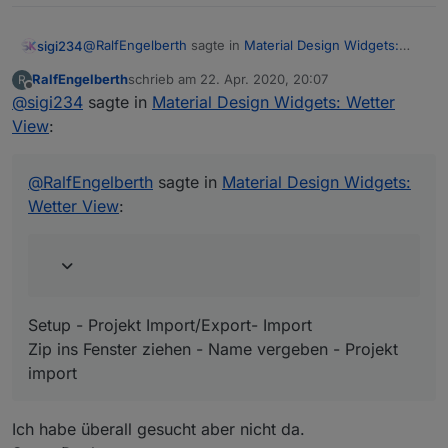
@
RalfEngelberth
sagte in
Material Design Widgets:
sigi234
Wetter View
:
RalfEngelberth
schrieb am
22. Apr. 2020, 20:07
R
zuletzt editiert von
Offline
@
sigi234
sagte in
Wie bekomme ich denn das Beispielprojekt in VIS
Material Design Widgets: Wetter
importiert?
View
:
Setup - Projekt Import/Export- Import
Zip ins Fenster ziehen - Name vergeben - Projekt
import
@
RalfEngelberth
sagte in
Material Design Widgets:
Wetter View
:
Setup - Projekt Import/Export- Import
Zip ins Fenster ziehen - Name vergeben - Projekt
import
Ich habe überall gesucht aber nicht da.