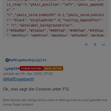
is_step"
:
5
,
"yAxis_position"
:
"left"
,
"yAxis_appendi
x"
:
"
°C"
,
"yAxis_zeroLineWidth"
:
0.1
,
"yAxis_zeroLineColo
r"
:
"black"
,
"displayOrder"
:
0
,
"tooltip_AppendText"
:
" °C"
,
"datalabel_backgroundColor"
:
[
"#58a9b0"
,
"#53a3af"
,
"#4897ad"
,
"#4897ad"
,
"#4391ac
"
,
"#4391ac"
,
"#4897ad"
,
"#4d9dae"
,
"#58a9b0"
,
"#63b4b
3"
,
"#68bab4"
,
"#6ec0b5"
,
"#73c6b6"
,
"#56b589"
,
"#56b5
0
89"
,
"#56b589"
,
"#56b589"
,
"#56b589"
,
"#65bd9f"
,
"#68b
ab4"
,
"#63b4b3"
,
"#5eafb1"
,
"#58a9b0"
,
"#53a3af"
],
"da
talabel_color"
:
"white"
,
"datalabel_offset"
:-
10
,
"da
@
sigi234
RalfEngelberth
R
talabel_fontFamily"
:
"RobotoCondensed-
Light"
,
"datalabel_fontSize"
:
12
,
"datalabel_borderR
sigi234
FORUM TESTING
MOST ACTIVE
Online
adius"
:
6
,
"datalabel_steps"
:
2
,
"line_PointColor"
:
schrieb am
25. Apr. 2020, 07:35
zuletzt editiert von
[
"#58a9b0"
,
"#53a3af"
,
"#4897ad"
,
"#4897ad"
,
"#4391ac
@
RalfEngelberth
"
,
"#4391ac"
,
"#4897ad"
,
"#4d9dae"
,
"#58a9b0"
,
"#63b4b
3"
,
"#68bab4"
,
"#6ec0b5"
,
"#73c6b6"
,
"#56b589"
,
"#56b5
Ok, was sagt die Console unter F12
89"
,
"#56b589"
,
"#56b589"
,
"#56b589"
,
"#65bd9f"
,
"#68b
ab4"
,
"#63b4b3"
,
"#5eafb1"
,
"#58a9b0"
,
"#53a3af"
],
"li
Bitte benutzt das Voting rechts unten im Beitrag wenn er euch geholfen hat.
ne_PointColorBorder"
:
Immer Daten sichern!
[
"#58a9b0"
,
"#53a3af"
,
"#4897ad"
,
"#4897ad"
,
"#4391ac