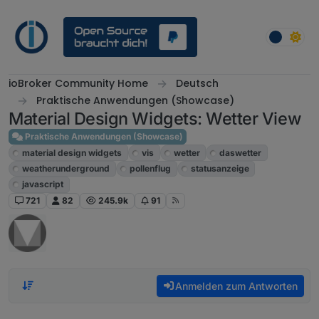
Weiter zum Inhalt
ioBroker Community Home
Deutsch
Praktische Anwendungen (Showcase)
Material Design Widgets: Wetter View
Praktische Anwendungen (Showcase)
material design widgets
vis
wetter
daswetter
weatherunderground
pollenflug
statusanzeige
javascript
721
82
245.9k
91
Anmelden zum Antworten