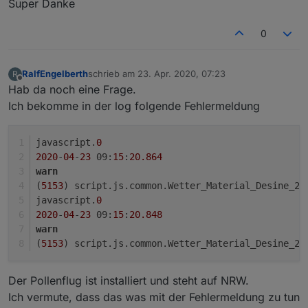
Super Danke
0
RalfEngelberth
schrieb am
23. Apr. 2020, 07:23
R
zuletzt editiert von
Offline
Hab da noch eine Frage.
Ich bekomme in der log folgende Fehlermeldung
javascript.
0
2020
-
04
-
23
 09:
15
:
20.864
warn
(
5153
) script.js.common.Wetter_Material_Desine_20
javascript.
0
2020
-
04
-
23
 09:
15
:
20.848
warn
(
5153
) script.js.common.Wetter_Material_Desine_20
Der Pollenflug ist installiert und steht auf NRW.
Ich vermute, dass das was mit der Fehlermeldung zu tun