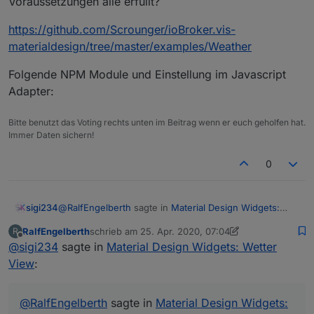
Voraussetzungen alle erfüllt?
https://github.com/Scrounger/ioBroker.vis-
materialdesign/tree/master/examples/Weather
Folgende NPM Module und Einstellung im Javascript
Adapter:
Bitte benutzt das Voting rechts unten im Beitrag wenn er euch geholfen hat.
Immer Daten sichern!
0
@
RalfEngelberth
sagte in
Material Design Widgets:
sigi234
Wetter View
:
RalfEngelberth
schrieb am
25. Apr. 2020, 07:04
R
zuletzt editiert von Negalein
Offline
@
sigi234
sagte in
Hat keiner eine Lösung?
Material Design Widgets: Wetter
View
:
Voraussetzungen alle erfüllt?
@
RalfEngelberth
sagte in
Material Design Widgets:
https://github.com/Scrounger/ioBroker.vis-