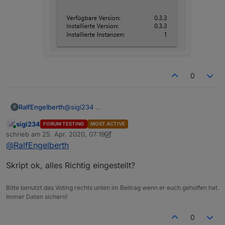
0
RalfEngelberth
@
sigi234
R
sigi234
FORUM TESTING
MOST ACTIVE
Online
schrieb am
25. Apr. 2020, 07:19
zuletzt editiert von sigi234
@
RalfEngelberth
Skript ok, alles Richtig eingestellt?
Bitte benutzt das Voting rechts unten im Beitrag wenn er euch geholfen hat.
Immer Daten sichern!
0