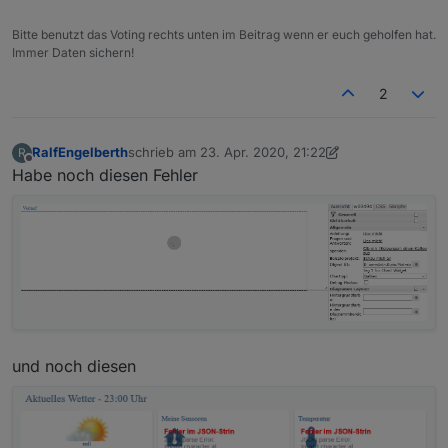
Bitte benutzt das Voting rechts unten im Beitrag wenn er euch geholfen hat.
Immer Daten sichern!
2
RalfEngelberth
schrieb am
23. Apr. 2020, 21:22
R
zuletzt editiert von Negalein
Offline
Habe noch diesen Fehler
und noch diesen