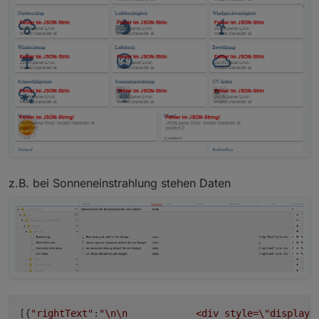
z.B. bei Sonneneinstrahlung stehen Daten
[{
"rightText"
:
"
\n
\n
            <div style=
\"
display: