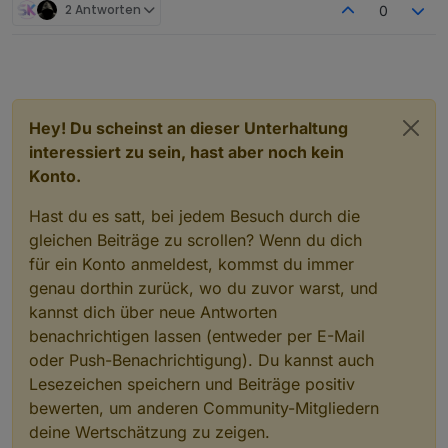
{
"value"
:
27
,
"color"
:
"#ffa50066"
},
2 Antworten
0
{
"value"
:
35
,
"color"
:
"#ff000066"
}],
"use_line_gradi
ent_fill_color"
:true
,
"line_gradient_fill_color"
:
[{
"value"
:-
20
,
"color"
:
"#5b2c6f66"
},
{
"value"
:
0
,
"color"
:
"#2874a666"
},
{
"value"
:
14
,
"color"
:
"#73c6b666"
},
Hey! Du scheinst an dieser Unterhaltung
{
"value"
:
22
,
"color"
:
"#00800066"
},
interessiert zu sein, hast aber noch kein
{
"value"
:
27
,
"color"
:
"#ffa50066"
},
{
"value"
:
35
,
"color"
:
"#ff000066"
}]},{
"data"
:
Konto.
[
10
,
10
,
10
,
10
,
10
,
10
,
10
,
10
,
0
,
0
,
0
,
0
,
0
,
0
,
0
,
0
,
0
,
0
,
0
,
1
,
Hast du es satt, bei jedem Besuch durch die
2
,
2
,
2
,
3
],
"type"
:
"line"
,
"color"
:
"#0d47a1"
,
"legendT
ext"
:
"Regenwahrscheinlichkeit"
,
"line_UseFillColor
gleichen Beiträge zu scrollen? Wenn du dich
"
:true
,
"line_pointSize"
:
0
,
"line_pointSizeHover"
:
5
für ein Konto anmeldest, kommst du immer
,
"yAxis_min"
:
0
,
"yAxis_max"
:
100
,
"yAxis_maxSteps"
:
1
genau dorthin zurück, wo du zuvor warst, und
0
,
"yAxis_position"
:
"left"
,
"yAxis_gridLines_show"
:
kannst dich über neue Antworten
false
,
"yAxis_gridLines_border_show"
:false
,
"yAxis_
benachrichtigen lassen (entweder per E-Mail
zeroLineWidth"
:
0.1
,
"yAxis_zeroLineColor"
:
"black"
,
oder Push-Benachrichtigung). Du kannst auch
"yAxis_appendix"
:
"
Lesezeichen speichern und Beiträge positiv
%"
,
"displayOrder"
:
1
,
"tooltip_AppendText"
:
"
%"
,
"datalabel_show"
:false
}]}
bewerten, um anderen Community-Mitgliedern
deine Wertschätzung zu zeigen.