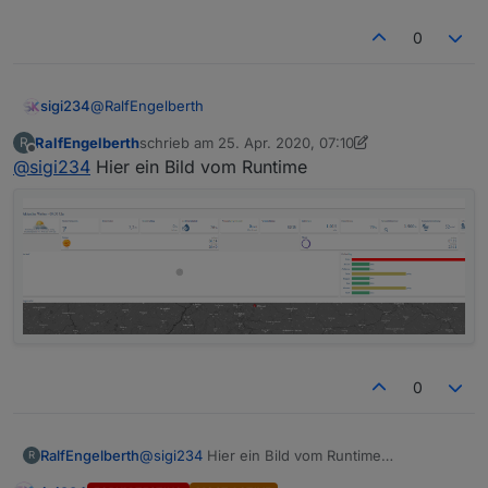
https://github.com/Scrounger/ioBroker.vis
-
0
materialdesign/tree/master/examples/Weat
her
Folgende NPM Module und Einstellung im
@
RalfEngelberth
sigi234
Javascript Adapter:
RalfEngelberth
schrieb am
25. Apr. 2020, 07:10
R
Hast du schon mal die Runtime gestartet, sieht es da
zuletzt editiert von Negalein
Offline
@
sigi234
Hier ein Bild vom Runtime
auch so aus?
0
RalfEngelberth
@
sigi234
Hier ein Bild vom Runtime
R