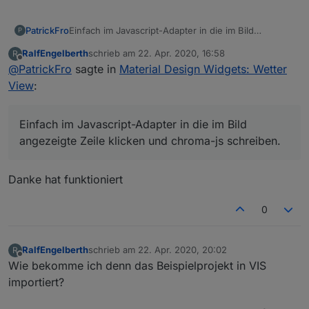
PatrickFro
Einfach im Javascript-Adapter in die im Bild
P
angezeigte Zeile klicken und chroma-js schreiben.
RalfEngelberth
schrieb am
22. Apr. 2020, 16:58
R
zuletzt editiert von
Offline
@
PatrickFro
sagte in
Material Design Widgets: Wetter
View
:
Einfach im Javascript-Adapter in die im Bild
angezeigte Zeile klicken und chroma-js schreiben.
Danke hat funktioniert
0
RalfEngelberth
schrieb am
22. Apr. 2020, 20:02
R
zuletzt editiert von
Offline
Wie bekomme ich denn das Beispielprojekt in VIS
importiert?