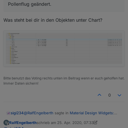
Pollenflug geändert.
Was steht bei dir in den Objekten unter Chart?
Bitte benutzt das Voting rechts unten im Beitrag wenn er euch geholfen hat.
Immer Daten sichern!
0
@
RalfEngelberth
sagte in
Material Design Widgets:
sigi234
Wetter View
:
RalfEngelberth
schrieb am
25. Apr. 2020, 07:33
R
zuletzt editiert von Negalein
Offline