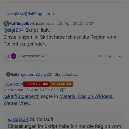
@
RalfEngelberth
sigi234
RalfEngelberth
schrieb am
25. Apr. 2020, 07:24
R
Skript ok, alles Richtig eingestellt?
zuletzt editiert von
Offline
@
sigi234
Skript läuft.
Einstellungen im Skript habe ich nur die Region vom
Pollenflug geändert.
K
2 Antworten
0
RalfEngelberth
@
sigi234
Skript läuft.
R
Einstellungen im Skript habe ich nur die Region
sigi234
FORUM TESTING
MOST ACTIVE
vom Pollenflug geändert.
Online
schrieb am
25. Apr. 2020, 07:30
zuletzt editiert von sigi234
@
RalfEngelberth
sagte in
Material Design Widgets:
Wetter View
:
@
sigi234
Skript läuft.
Einstellungen im Skript habe ich nur die Region vom