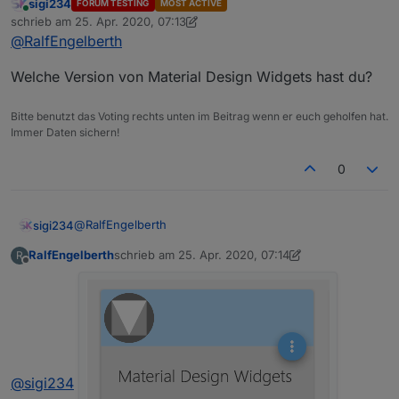
sigi234
FORUM TESTING
MOST ACTIVE
Online
schrieb am
25. Apr. 2020, 07:13
zuletzt editiert von sigi234
@
RalfEngelberth
Welche Version von Material Design Widgets hast du?
Bitte benutzt das Voting rechts unten im Beitrag wenn er euch geholfen hat.
Immer Daten sichern!
0
@
RalfEngelberth
sigi234
RalfEngelberth
schrieb am
25. Apr. 2020, 07:14
R
Welche Version von Material Design Widgets hast du?
zuletzt editiert von Negalein
Offline
@
sigi234