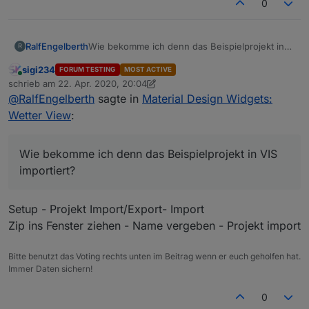
0
RalfEngelberth
Wie bekomme ich denn das Beispielprojekt in
R
VIS importiert?
sigi234
FORUM TESTING
MOST ACTIVE
Online
schrieb am
22. Apr. 2020, 20:04
zuletzt editiert von sigi234
@
RalfEngelberth
sagte in
Material Design Widgets:
Wetter View
:
Wie bekomme ich denn das Beispielprojekt in VIS
importiert?
Setup - Projekt Import/Export- Import
Zip ins Fenster ziehen - Name vergeben - Projekt import
Bitte benutzt das Voting rechts unten im Beitrag wenn er euch geholfen hat.
Immer Daten sichern!
0