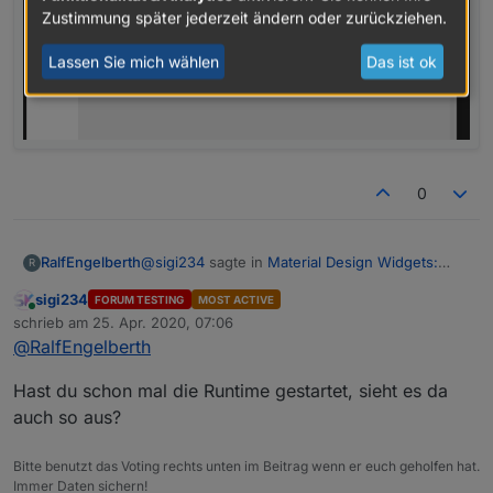
Zustimmung später jederzeit ändern oder zurückziehen.
Lassen Sie mich wählen
Das ist ok
0
@
sigi234
sagte in
Material Design Widgets:
RalfEngelberth
R
Wetter View
:
sigi234
FORUM TESTING
MOST ACTIVE
Online
@
RalfEngelberth
sagte in
Material Design
schrieb am
25. Apr. 2020, 07:06
zuletzt editiert von
Widgets: Wetter View
:
@
RalfEngelberth
Ja, stehen drin
Hast du schon mal die Runtime gestartet, sieht es da
Hat keiner eine Lösung?
auch so aus?
Voraussetzungen alle erfüllt?
Bitte benutzt das Voting rechts unten im Beitrag wenn er euch geholfen hat.
Immer Daten sichern!