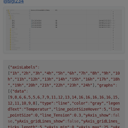
@
sigi234
@
sigi234
Skript läuft.
Einstellungen im Skript habe ich nur die Region
Was steht bei dir in den Objekten unter Chart?
vom Pollenflug geändert.
{
"axisLabels"
:
[
"1h"
,
"2h"
,
"3h"
,
"4h"
,
"5h"
,
"6h"
,
"7h"
,
"8h"
,
"9h"
,
"10
h"
,
"11h"
,
"12h"
,
"13h"
,
"14h"
,
"15h"
,
"16h"
,
"17h"
,
"18h
"
,
"19h"
,
"20h"
,
"21h"
,
"22h"
,
"23h"
,
"24h"
],
"graphs"
:
[{
"data"
:
[
9
,
8
,
6
,
6
,
5
,
5
,
6
,
7
,
9
,
11
,
12
,
13
,
14
,
16
,
16
,
16
,
16
,
16
,
15
,
12
,
11
,
10
,
9
,
8
],
"type"
:
"line"
,
"color"
:
"gray"
,
"legen
dText"
:
"Temperatur"
,
"line_pointSizeHover"
:
5
,
"line
_pointSize"
:
0
,
"line_Tension"
:
0.3
,
"yAxis_show"
:fal
se
,
"yAxis_gridLines_show"
:false
,
"yAxis_gridLines_
ticks_length"
:
5
,
"yAxis_min"
:
0
,
"yAxis_max"
:
25
,
"yAx