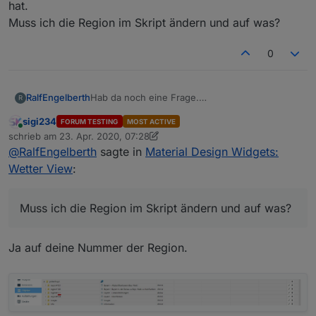
hat.
Muss ich die Region im Skript ändern und auf was?
0
Hab da noch eine Frage.
RalfEngelberth
R
Ich bekomme in der log folgende
sigi234
FORUM TESTING
MOST ACTIVE
Fehlermeldung
javascript.0

Online
schrieb am
23. Apr. 2020, 07:28
2020-04-23 09:15:20.864

zuletzt editiert von sigi234
Der Pollenflug ist installiert und steht auf NRW.
@
RalfEngelberth
sagte in
Material Design Widgets:
warn

Ich vermute, dass das was mit der
(5153) script.js.common.Wetter_Material_
Wetter View
:
Fehlermeldung zu tun hat.
javascript.0

Muss ich die Region im Skript ändern und auf
2020-04-23 09:15:20.848

was?
warn

Muss ich die Region im Skript ändern und auf was?
Ja auf deine Nummer der Region.