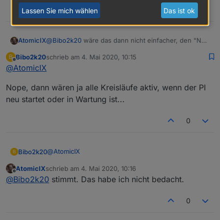
0
Lassen Sie mich wählen
Das ist ok
AtomicIX
@
Bibo2k20
wäre das dann nicht einfacher, den "NC"
Kontakt anstatt des "NO" Kontakt vom Relaisboad zu
Bibo2k20
schrieb am
4. Mai 2020, 10:15
B
nehmen?
zuletzt editiert von
Offline
@
AtomicIX
Nope, dann wären ja alle Kreisläufe aktiv, wenn der PI
neu startet oder in Wartung ist...
0
@
AtomicIX
Bibo2k20
B
AtomicIX
schrieb am
4. Mai 2020, 10:16
Nope, dann wären ja alle Kreisläufe aktiv, wenn der
zuletzt editiert von
Offline
@
Bibo2k20
stimmt. Das habe ich nicht bedacht.
PI neu startet oder in Wartung ist...
0