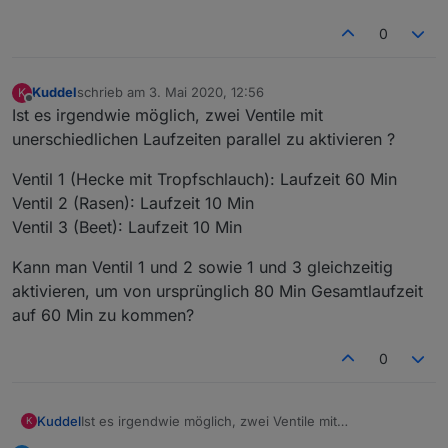
0
Kuddel
schrieb am
3. Mai 2020, 12:56
K
zuletzt editiert von
Offline
Ist es irgendwie möglich, zwei Ventile mit
unerschiedlichen Laufzeiten parallel zu aktivieren ?
Ventil 1 (Hecke mit Tropfschlauch): Laufzeit 60 Min
Ventil 2 (Rasen): Laufzeit 10 Min
Ventil 3 (Beet): Laufzeit 10 Min
Kann man Ventil 1 und 2 sowie 1 und 3 gleichzeitig
aktivieren, um von ursprünglich 80 Min Gesamtlaufzeit
auf 60 Min zu kommen?
0
Ist es irgendwie möglich, zwei Ventile mit
Kuddel
K
unerschiedlichen Laufzeiten parallel zu aktivieren ?