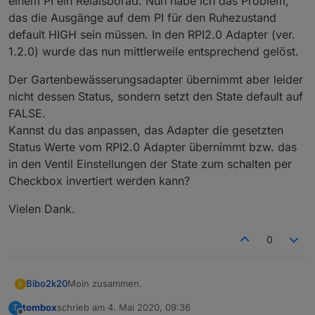
einem PI ein Relaisborad. Nun habe ich das Problem,
das die Ausgänge auf dem PI für den Ruhezustand
default HIGH sein müssen. In den RPI2.0 Adapter (ver.
1.2.0) wurde das nun mittlerweile entsprechend gelöst.
Der Gartenbewässerungsadapter übernimmt aber leider
nicht dessen Status, sondern setzt den State default auf
FALSE.
Kannst du das anpassen, das Adapter die gesetzten
Status Werte vom RPI2.0 Adapter übernimmt bzw. das
in den Ventil Einstellungen der State zum schalten per
Checkbox invertiert werden kann?
Vielen Dank.
0
Moin zusammen.
Bibo2k20
B
tombox
schrieb am
4. Mai 2020, 09:36
T
@
tombox
Respekt. Tolle arbeit!
zuletzt editiert von