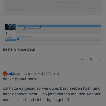
Beste Grüsse paul
0
LoDDl
schrieb am
11. Mai 2020, 21:31
L
zuletzt editiert von
Offline
danke @paul-honka
ich hatte es genau so wie du es beschrieben hast, ging
aber dennoch nicht. Hab jetzt einfach mal den Adapter
neu installiert und siehe da, es geht :)