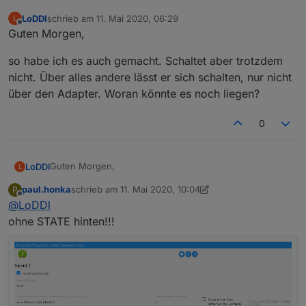
LoDDl
schrieb am
11. Mai 2020, 06:29
L
zuletzt editiert von
Offline
Guten Morgen,
so habe ich es auch gemacht. Schaltet aber trotzdem
nicht. Über alles andere lässt er sich schalten, nur nicht
über den Adapter. Woran könnte es noch liegen?
0
Guten Morgen,
LoDDl
L
paul.honka
schrieb am
11. Mai 2020, 10:04
P
so habe ich es auch gemacht. Schaltet aber trotzdem
zuletzt editiert von paul.honka
5. Nov. 2020, 12:14
Offline
@
LoDDl
nicht. Über alles andere lässt er sich schalten, nur nicht
über den Adapter. Woran könnte es noch liegen?
ohne STATE hinten!!!