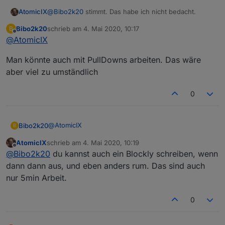
AtomicIX
@
Bibo2k20
stimmt. Das habe ich nicht bedacht.
Bibo2k20
schrieb am
4. Mai 2020, 10:17
B
zuletzt editiert von
Offline
@
AtomicIX
Man könnte auch mit PullDowns arbeiten. Das wäre
aber viel zu umständlich
0
@
AtomicIX
Bibo2k20
B
AtomicIX
schrieb am
4. Mai 2020, 10:19
Man könnte auch mit PullDowns arbeiten. Das wäre
zuletzt editiert von
Offline
@
Bibo2k20
du kannst auch ein Blockly schreiben, wenn
aber viel zu umständlich
dann dann aus, und eben anders rum. Das sind auch
nur 5min Arbeit.
0