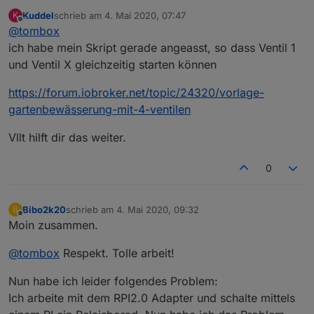
Kuddel
schrieb am
4. Mai 2020, 07:47
K
zuletzt editiert von
Offline
@
tombox
ich habe mein Skript gerade angeasst, so dass Ventil 1
und Ventil X gleichzeitig starten können
https://forum.iobroker.net/topic/24320/vorlage-
gartenbewässerung-mit-4-ventilen
Vllt hilft dir das weiter.
0
Bibo2k20
schrieb am
4. Mai 2020, 09:32
B
zuletzt editiert von
Offline
Moin zusammen.
@
tombox
Respekt. Tolle arbeit!
Nun habe ich leider folgendes Problem:
Ich arbeite mit dem RPI2.0 Adapter und schalte mittels