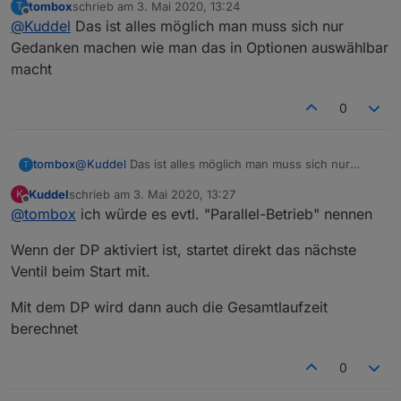
tombox
schrieb am
3. Mai 2020, 13:24
T
Ventil 1 (Hecke mit Tropfschlauch): Laufzeit 60 Min
zuletzt editiert von
Offline
@
Kuddel
Das ist alles möglich man muss sich nur
Ventil 2 (Rasen): Laufzeit 10 Min
Ventil 3 (Beet): Laufzeit 10 Min
Kann man Ventil 1 und 2 sowie 1 und 3 gleichzeitig
Gedanken machen wie man das in Optionen auswählbar
aktivieren, um von ursprünglich 80 Min Gesamtlaufzeit
macht
auf 60 Min zu kommen?
0
tombox
@
Kuddel
Das ist alles möglich man muss sich nur
T
Gedanken machen wie man das in Optionen
Kuddel
schrieb am
3. Mai 2020, 13:27
K
auswählbar macht
zuletzt editiert von
Offline
@
tombox
ich würde es evtl. "Parallel-Betrieb" nennen
Wenn der DP aktiviert ist, startet direkt das nächste
Ventil beim Start mit.
Mit dem DP wird dann auch die Gesamtlaufzeit
berechnet
0