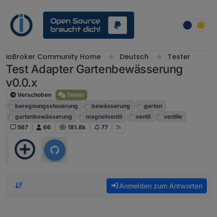
Weiter zum Inhalt
ioBroker Community Home
Deutsch
Tester
Test Adapter Gartenbewässerung
v0.0.x
Verschoben
Tester
beregnungssteuerung
bewässerung
garten
gartenbewässerung
magnetventil
ventil
ventile
567
66
181.8k
77
Anmelden zum Antworten