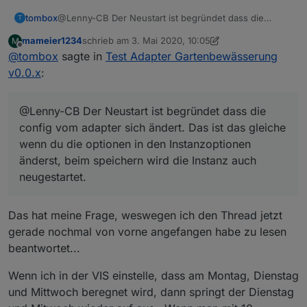
tombox
@Lenny-CB Der Neustart ist begründet dass die
T
config vom adapter sich ändert. Das ist das gleiche
mameier1234
schrieb am
3. Mai 2020, 10:05
M
wenn du die optionen in den Instanzoptionen änderst,
zuletzt editiert von mameier1234
5. März 2020, 12:09
Offline
@
tombox
sagte in
Test Adapter Gartenbewässerung
beim speichern wird die Instanz auch neugestartet.
v0.0.x
:
@Lenny-CB Der Neustart ist begründet dass die
config vom adapter sich ändert. Das ist das gleiche
wenn du die optionen in den Instanzoptionen
änderst, beim speichern wird die Instanz auch
neugestartet.
Das hat meine Frage, weswegen ich den Thread jetzt
gerade nochmal von vorne angefangen habe zu lesen
beantwortet...
Wenn ich in der VIS einstelle, dass am Montag, Dienstag
und Mittwoch beregnet wird, dann springt der Dienstag