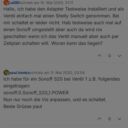
LoDDl
schrieb am
10. Mai 2020, 21:11
L
zuletzt editiert von
Offline
Hallo, ich habe den Adapter Testweise installiert und als
Ventil einfach mal einen Shelly Switch genommen. Bei
mir schaltet er leider nicht. Hab testweise auch mal auf
einen Sonoff umgestellt aber auch da wird nix
geschalten wenn ich das Ventil manuell aber auch per
Zeitplan schalten will. Woran kann das liegen?
0
paul.honka
schrieb am
11. Mai 2020, 03:54
P
zuletzt editiert von
Offline
Ich habe für ein Sonoff S20 bei Ventil 1 z.B. folgendes
eingetragen:
sonoff.0.Sonoff_S20_1.POWER
Nun nur noch die Vis anpassen, und es schaltet.
Beste Grüsse paul
0