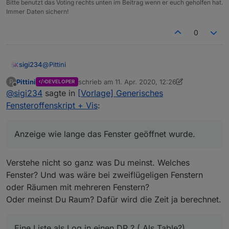
Bitte benutzt das Voting rechts unten im Beitrag wenn er euch geholfen hat.
Telegram/Alexa nach x Minuten einmalig oder
Immer Daten sichern!
zyklisch bis Fensterschließung auszugeben.
Gibt dynamische HTML Tabelle mit Übersicht aller
0
Räume aus.
Flexibel konfigurierbar, direkt integriert sind HM,
HMIP und Xiaomi Tür-/Fensterkontakte bzw.
@
Pittini
sigi234
Drehgriffe
Pittini
schrieb am
11. Apr. 2020, 12:26
P
DEVELOPER
Cool wären noch:
zuletzt editiert von Pittini
4. Nov. 2020, 14:29
Offline
@
sigi234
sagte in
[Vorlage] Generisches
Anzeige wie lange das Fenster geöffnet wurde.
Fensteroffenskript + Vis
:
Eine Liste als Log in einen DP ? ( Als Table?)
Kennst du das Raumklima Skript?
Anzeige wie lange das Fenster geöffnet wurde.
Verstehe nicht so ganz was Du meinst. Welches
Fenster? Und was wäre bei zweiflügeligen Fenstern
oder Räumen mit mehreren Fenstern?
Oder meinst Du Raum? Dafür wird die Zeit ja berechnet.
Eine Liste als Log in einen DP ? ( Als Table?)