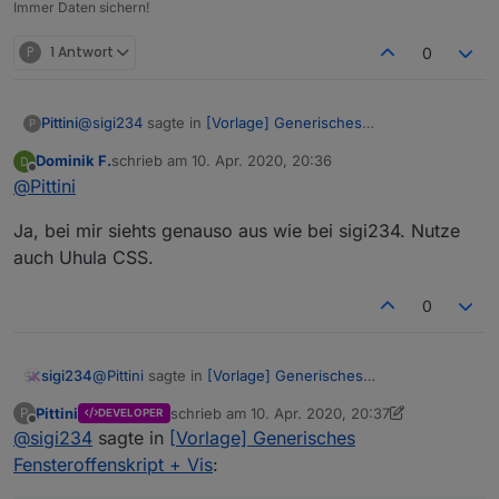
Immer Daten sichern!
P
1 Antwort
0
@
sigi234
sagte in
[Vorlage] Generisches
Pittini
P
Fensteroffenskript + Vis
:
Dominik F.
schrieb am
10. Apr. 2020, 20:36
zuletzt editiert von
Offline
Nach update:
@
Pittini
Ja, bei mir siehts genauso aus wie bei sigi234. Nutze
Hmm, seltsam, daran hab ich gar nix geändert seit der
auch Uhula CSS.
letzen Version. Schau mal Zeile 168+169 und spiel mit
den height und padding top / bottom Angaben.
@all Hat noch wer das Problem?
Hast Du irgendwelche speziellen CSS Sachen in Deinem
0
Projekt?
@
Pittini
sagte in
[Vorlage] Generisches
sigi234
Fensteroffenskript + Vis
:
Pittini
schrieb am
10. Apr. 2020, 20:37
P
DEVELOPER
zuletzt editiert von Pittini
4. Okt. 2020, 22:38
Offline
@
sigi234
sagte in
Hast Du irgendwelche speziellen CSS Sachen in
[Vorlage] Generisches
Deinem Projekt?
Fensteroffenskript + Vis
:
Ja, Uhula CSS