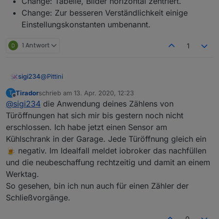
Change: Tabelle, Bilder horizontal zentriert.
Change: Zur besseren Verständlichkeit einige
Einstellungskonstanten umbenannt.
1 Antwort
1
@
Pittini
sigi234
Tirador
schrieb am
13. Apr. 2020, 12:23
T
Ok, kein Problem, belasse es einfach so.
zuletzt editiert von
Offline
@
sigi234
die Anwendung deines Zählens von
Türöffnungen hat sich mir bis gestern noch nicht
Habe es schon gelöst, habe ja eh ein Skript dafür.
erschlossen. Ich habe jetzt einen Sensor am
Kühlschrank in der Garage. Jede Türöffnung gleich ein
🍺 negativ. Im Idealfall meldet iobroker das nachfüllen
und die neubeschaffung rechtzeitig und damit an einem
Werktag.
So gesehen, bin ich nun auch für einen Zähler der
Schließvorgänge.
0