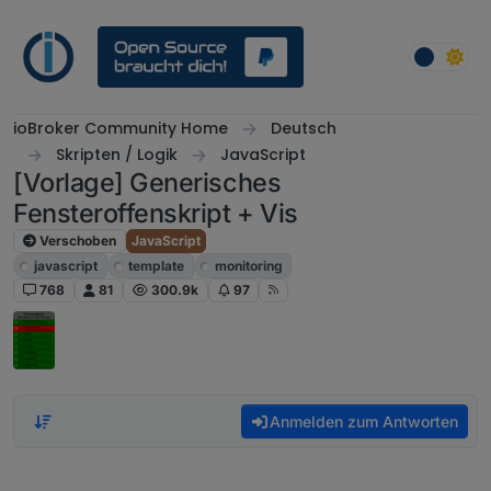
Weiter zum Inhalt
ioBroker Community Home
Deutsch
Skripten / Logik
JavaScript
[Vorlage] Generisches
Fensteroffenskript + Vis
Verschoben
JavaScript
javascript
template
monitoring
768
81
300.9k
97
Anmelden zum Antworten