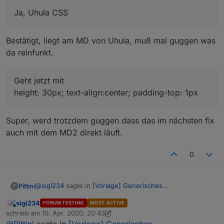
Geht jetzt mit
Ja, Uhula CSS
height: 30px; text-align:center; padding-top: 1px
Bestätigt, liegt am MD von Uhula, muß mal guggen was
da reinfunkt.
Geht jetzt mit
height: 30px; text-align:center; padding-top: 1px
Super, werd trotzdem guggen dass das im nächsten fix
auch mit dem MD2 direkt läuft.
0
@
sigi234
sagte in
[Vorlage] Generisches
Pittini
P
Fensteroffenskript + Vis
:
sigi234
FORUM TESTING
MOST ACTIVE
Online
Ja, Uhula CSS
schrieb am
10. Apr. 2020, 20:43
zuletzt editiert von sigi234
4. Okt. 2020, 22:44