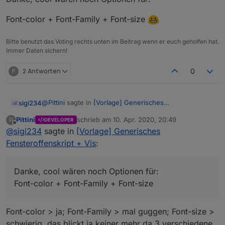
Font-color + Font-Family + Font-size
Bitte benutzt das Voting rechts unten im Beitrag wenn er euch geholfen hat.
Immer Daten sichern!
P
2 Antworten
0
@
Pittini
sagte in
[Vorlage] Generisches
sigi234
Fensteroffenskript + Vis
:
Pittini
schrieb am
10. Apr. 2020, 20:49
P
DEVELOPER
zuletzt editiert von
Offline
@
sigi234
sagte in
@
sigi234
[Vorlage] Generisches
sagte in
[Vorlage] Generisches
Fensteroffenskript + Vis
:
Fensteroffenskript + Vis
:
Danke, cool wären noch Optionen für:
Ja, Uhula CSS
Font-color + Font-Family + Font-size
Danke, cool wären noch Optionen für:
Font-color + Font-Family + Font-size
Bestätigt, liegt am MD von Uhula, muß mal
guggen was da reinfunkt.
Font-color > ja; Font-Family > mal guggen; Font-size >
schwierig, das blickt ja keiner mehr da 3 verschiedene