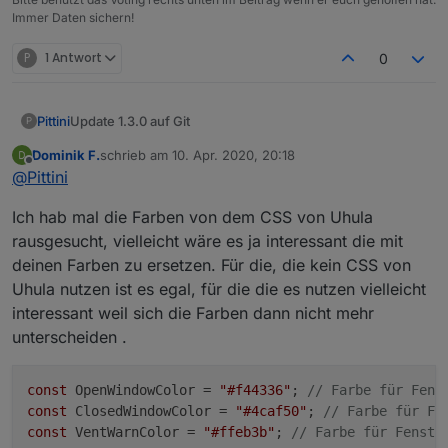
Immer Daten sichern!
P
1 Antwort
0
Update 1.3.0 auf Git
Pittini
P
9.4.20 (V 1.3.0)
Dominik F.
schrieb am
10. Apr. 2020, 20:18
zuletzt editiert von
Offline
Add: Unterstriche werden in Meldungen nun als
@
Pittini
Leerzeichen ausgegeben. Ae, ue, oe, wird in
Meldungen nun als ä, ü, ö ausgegeben.
Ich hab mal die Farben von dem CSS von Uhula
Change: offen/geschlossen Zeiten werden nicht
rausgesucht, vielleicht wäre es ja interessant die mit
mehr als Zeitstempel angezeigt sondern die
deinen Farben zu ersetzen. Für die, die kein CSS von
jeweilige Dauer berechnet und minütlich aktualisiert.
Uhula nutzen ist es egal, für die die es nutzen vielleicht
Add: Pro Raum konfigurierbare
Lüftungsempfehlung integriert. Bei Skriptneustarts
interessant weil sich die Farben dann nicht mehr
wird bereits vorhandene geschlossen Zeit
unterscheiden .
berücksichtigt.
Change: Tabellenfarben jetzt heller / freundlicher.
Fix: Ignorieren von geöffneten Fenstern bei
const
 OpenWindowColor = 
"#f44336"
; 
// Farbe für Fens
Skriptstart behoben, wenn diese in einem Raum mit
const
 ClosedWindowColor = 
"#4caf50"
; 
// Farbe für Fe
mehreren/zweiflügeligen Fenstern waren und das
const
 VentWarnColor = 
"#ffeb3b"
; 
// Farbe für Fenste
geöffnete Fenster in der Aufzählung vor dem