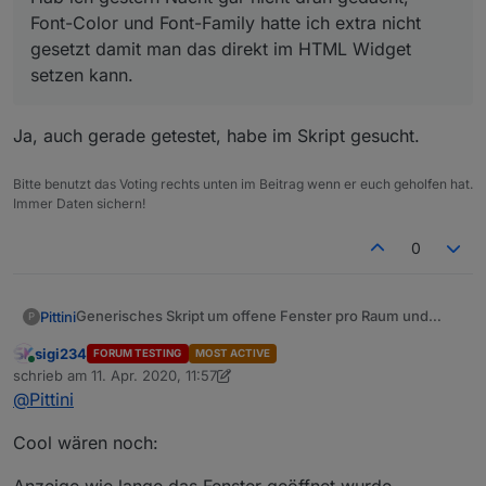
Font-Color und Font-Family hatte ich extra nicht
gesetzt damit man das direkt im HTML Widget
setzen kann.
Ja, auch gerade getestet, habe im Skript gesucht.
Bitte benutzt das Voting rechts unten im Beitrag wenn er euch geholfen hat.
Immer Daten sichern!
0
Generisches Skript um offene Fenster pro Raum und
Pittini
P
insgesamt zu zählen sowie offen/zu States anzulegen.
sigi234
FORUM TESTING
MOST ACTIVE
Online
schrieb am
11. Apr. 2020, 11:57
zuletzt editiert von sigi234
4. Nov. 2020, 14:23
@
Pittini
Cool wären noch: