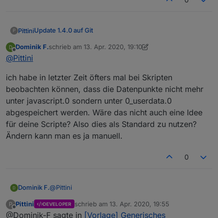
Update 1.4.0 auf Git
Pittini
P
11.4.20 (V 1.4.0)
Dominik F.
schrieb am
13. Apr. 2020, 19:10
zuletzt editiert von Dominik F.
Offline
Add: Zusätzlicher Datenpunkt "LastMessage" in der
@
Pittini
Skript Root eingefügt. (siehe Beschreibung der
Datenpunkte in der Anleitung)
ich habe in letzter Zeit öfters mal bei Skripten
Add: Zusätzlicher Datenpunkt "MessageLog" in der
beobachten können, dass die Datenpunkte nicht mehr
Skript Root eingefügt. (siehe Beschreibung der
unter javascript.0 sondern unter 0_userdata.0
Datenpunkte in der Anleitung)
abgespeichert werden. Wäre das nicht auch eine Idee
Change: Tabelle, Defaultfarben an MaterialDesign2
Farben angepasst. Schriftgrößenfestlegung von em
für deine Scripte? Also dies als Standard zu nutzen?
auf px und Tabellenaufbau geändert um bessere
Ändern kann man es ja manuell.
Kompatibilität mit MD2 zu erreichen.
Add: Tabelle, Überschrift, Zusammenfassung und
0
Detailbereich können nun in den Einstellungen
deaktiviert werden.
Add: Bilder können in Einstellungen invertiert
werden.
@
Pittini
Dominik F.
Change: Tabelle, Bilder horizontal zentriert.
Pittini
schrieb am
13. Apr. 2020, 19:55
P
Change: Zur besseren Verständlichkeit einige
DEVELOPER
ich habe in letzter Zeit öfters mal bei Skripten
zuletzt editiert von
Offline
Einstellungskonstanten umbenannt.
@Dominik-F sagte in
[Vorlage] Generisches
beobachten können, dass die Datenpunkte nicht