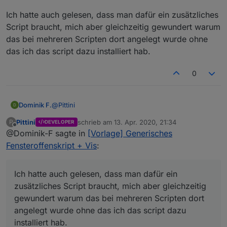
Ich hatte auch gelesen, dass man dafür ein zusätzliches
Seh ich aktuell aus zwei Gründen anders. Zum einen seh
Script braucht, mich aber gleichzeitig gewundert warum
ich die meisten Skriptdaten nicht als Userdaten. Und zum
das bei mehreren Scripten dort angelegt wurde ohne
anderen ist der Support um in Userdata zu schreiben
noch nicht voll integriert, da brauchts noch extra
das ich das script dazu installiert hab.
Funktionen. Und wenn mal mal einfach durch
Pfadangabe in Userdata schreiben kann, kann das ja
0
jeder selber umstellen.
@
Pittini
Dominik F.
Pittini
schrieb am
13. Apr. 2020, 21:34
P
DEVELOPER
Ich hatte auch gelesen, dass man dafür ein
zuletzt editiert von
Offline
@Dominik-F sagte in
[Vorlage] Generisches
zusätzliches Script braucht, mich aber gleichzeitig
gewundert warum das bei mehreren Scripten dort
Fensteroffenskript + Vis
:
angelegt wurde ohne das ich das script dazu
installiert hab.
Ich hatte auch gelesen, dass man dafür ein
zusätzliches Script braucht, mich aber gleichzeitig
gewundert warum das bei mehreren Scripten dort
angelegt wurde ohne das ich das script dazu
installiert hab.