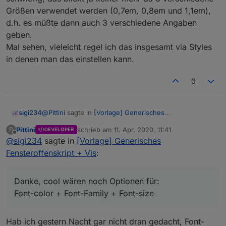
Geht jetzt mit
Größen verwendet werden (0,7em, 0,8em und 1,1em),
height: 30px; text-align:center; padding-top:
1px
d.h. es müßte dann auch 3 verschiedene Angaben
geben.
Mal sehen, vieleicht regel ich das insgesamt via Styles
Super, werd trotzdem guggen dass das im
nächsten fix auch mit dem MD2 direkt läuft.
in denen man das einstellen kann.
0
@
Pittini
sagte in
[Vorlage] Generisches
sigi234
Fensteroffenskript + Vis
:
Pittini
schrieb am
11. Apr. 2020, 11:41
P
DEVELOPER
zuletzt editiert von
Offline
@
sigi234
sagte in
@
sigi234
[Vorlage] Generisches
sagte in
[Vorlage] Generisches
Fensteroffenskript + Vis
:
Fensteroffenskript + Vis
:
Danke, cool wären noch Optionen für:
Ja, Uhula CSS
Font-color + Font-Family + Font-size
Danke, cool wären noch Optionen für:
Font-color + Font-Family + Font-size
Bestätigt, liegt am MD von Uhula, muß mal
guggen was da reinfunkt.
Hab ich gestern Nacht gar nicht dran gedacht, Font-