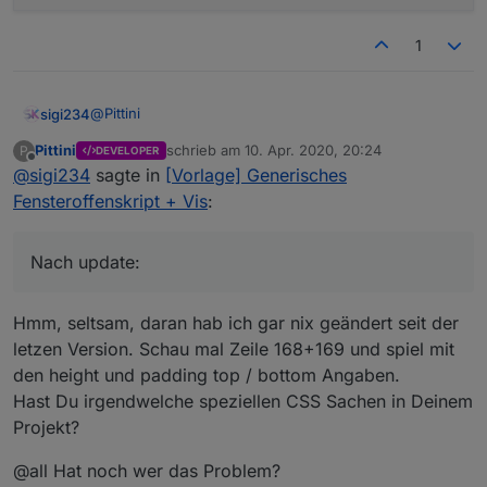
geschlossenen gelistet war.
1
@
Pittini
sigi234
Pittini
schrieb am
10. Apr. 2020, 20:24
P
DEVELOPER
Nach update:
zuletzt editiert von
Offline
@
sigi234
sagte in
[Vorlage] Generisches
Fensteroffenskript + Vis
:
Nach update:
Hmm, seltsam, daran hab ich gar nix geändert seit der
letzen Version. Schau mal Zeile 168+169 und spiel mit
den height und padding top / bottom Angaben.
Hast Du irgendwelche speziellen CSS Sachen in Deinem
Projekt?
@all Hat noch wer das Problem?