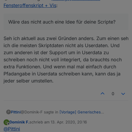
mehr unter javascript.0 sondern unter 0_userdata.0
Fensteroffenskript + Vis
:
abgespeichert werden. Wäre das nicht auch eine
Idee für deine Scripte? Also dies als Standard zu
nutzen? Ändern kann man es ja manuell.
Wäre das nicht auch eine Idee für deine Scripte?
Seh ich aktuell aus zwei Gründen anders. Zum einen seh
ich die meisten Skriptdaten nicht als Userdaten. Und
zum anderen ist der Support um in Userdata zu
schreiben noch nicht voll integriert, da brauchts noch
extra Funktionen. Und wenn mal mal einfach durch
Pfadangabe in Userdata schreiben kann, kann das ja
jeder selber umstellen.
0
@Dominik-F sagte in
[Vorlage] Generisches
Pittini
P
Fensteroffenskript + Vis
:
Dominik F.
schrieb am
13. Apr. 2020, 20:16
zuletzt editiert von
Offline
Wäre das nicht auch eine Idee für deine Scripte?
@
Pittini