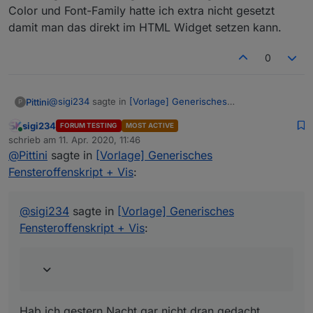
Color und Font-Family hatte ich extra nicht gesetzt
Geht jetzt mit
damit man das direkt im HTML Widget setzen kann.
height: 30px; text-align:center; padding-top:
1px
0
Super, werd trotzdem guggen dass das im
nächsten fix auch mit dem MD2 direkt läuft.
@
sigi234
sagte in
[Vorlage] Generisches
Pittini
P
Fensteroffenskript + Vis
:
sigi234
FORUM TESTING
MOST ACTIVE
Online
Danke, cool wären noch Optionen für:
schrieb am
11. Apr. 2020, 11:46
zuletzt editiert von
Font-color + Font-Family + Font-size
@
Pittini
sagte in
[Vorlage] Generisches
Hab ich gestern Nacht gar nicht dran gedacht, Font-
Fensteroffenskript + Vis
:
Color und Font-Family hatte ich extra nicht gesetzt damit
man das direkt im HTML Widget setzen kann.
@
sigi234
sagte in
[Vorlage] Generisches
Fensteroffenskript + Vis
:
Hab ich gestern Nacht gar nicht dran gedacht,