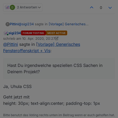
2 Antworten
0
@
sigi234
sagte in
[Vorlage] Generisches
Pittini
P
Fensteroffenskript + Vis
:
sigi234
FORUM TESTING
MOST ACTIVE
Online
Nach update:
schrieb am
10. Apr. 2020, 20:27
zuletzt editiert von sigi234
4. Okt. 2020, 22:33
@
Pittini
sagte in
[Vorlage] Generisches
Fensteroffenskript + Vis
:
Hmm, seltsam, daran hab ich gar nix geändert seit der
letzen Version. Schau mal Zeile 168+169 und spiel mit
den height und padding top / bottom Angaben.
@all Hat noch wer das Problem?
Hast Du irgendwelche speziellen CSS Sachen in
Hast Du irgendwelche speziellen CSS Sachen in Deinem
Deinem Projekt?
Projekt?
Ja, Uhula CSS
Geht jetzt mit
height: 30px; text-align:center; padding-top: 1px
Bitte benutzt das Voting rechts unten im Beitrag wenn er euch geholfen hat.