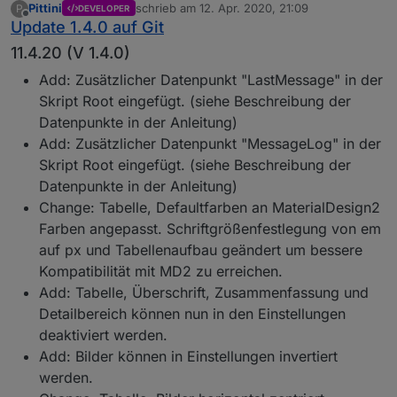
Pittini
schrieb am
12. Apr. 2020, 21:09
P
DEVELOPER
zuletzt editiert von
Offline
Update 1.4.0 auf Git
11.4.20 (V 1.4.0)
Add: Zusätzlicher Datenpunkt "LastMessage" in der
Skript Root eingefügt. (siehe Beschreibung der
Datenpunkte in der Anleitung)
Add: Zusätzlicher Datenpunkt "MessageLog" in der
Skript Root eingefügt. (siehe Beschreibung der
Datenpunkte in der Anleitung)
Change: Tabelle, Defaultfarben an MaterialDesign2
Farben angepasst. Schriftgrößenfestlegung von em
auf px und Tabellenaufbau geändert um bessere
Kompatibilität mit MD2 zu erreichen.
Add: Tabelle, Überschrift, Zusammenfassung und
Detailbereich können nun in den Einstellungen
deaktiviert werden.
Add: Bilder können in Einstellungen invertiert
werden.