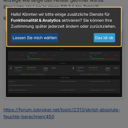
Anzeige wie lange das Fenster geöffnet wurde.
Eine Liste als Log in einen DP ? ( Als Table?)
Hallo! Könnten wir bitte einige zusätzliche Dienste für
Kennst du das Raumklima Skript?
Funktionalität & Analytics
aktivieren? Sie können Ihre
Zustimmung später jederzeit ändern oder zurückziehen.
Lassen Sie mich wählen
Das ist ok
Kann beliebige Tür/Fenster Kontakte verwenden.
Genaueres in der readme beim
Berücksichtigt mehrflügelige Fenster bzw. mehrere
Projekt auf Git
.
Fenster pro Raum und zählt diese.
https://forum.iobroker.net/topic/2313/skript-absolute-
Legt pro Raum zwei Datenpunkte an
(Raumfensteroffenzähler und Raumfensterstatus),
feuchte-berechnen/450
sowie vier Datenpunkte fürs gesamte.
Möglichkeit eine Meldung/Ansage via