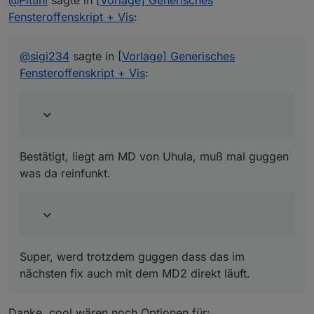
@
Pittini
sagte in
[Vorlage] Generisches
Fensteroffenskript + Vis
:
Bestätigt, liegt am MD von Uhula, muß mal guggen was
da reinfunkt.
@
sigi234
sagte in
[Vorlage] Generisches
Geht jetzt mit
Fensteroffenskript + Vis
:
height: 30px; text-align:center; padding-top: 1px
Super, werd trotzdem guggen dass das im nächsten fix
auch mit dem MD2 direkt läuft.
Bestätigt, liegt am MD von Uhula, muß mal guggen
was da reinfunkt.
Super, werd trotzdem guggen dass das im
nächsten fix auch mit dem MD2 direkt läuft.
Danke, cool wären noch Optionen für: