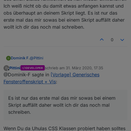
Ich weiß nicht ob du damit etwas anfangen kannst und
obs überhaupt an deinem Skript liegt. Es ist nur das
erste mal das mir sowas bei einem Skript auffällt daher
wollt ich dir das noch mal schreiben.
0
@
Pittini
Dominik F.
Pittini
schrieb am
31. März 2020, 17:35
P
DEVELOPER
das ist eine gute Idee, dank dir
zuletzt editiert von
Offline
@Dominik-F sagte in
[Vorlage] Generisches
Edit: Habs auch direkt gefunden :)
Fensteroffenskript + Vis
:
In Verbindung mit deinem Skript tauchen bei mir ab
Es ist nur das erste mal das mir sowas bei einem
und an komische Effekte auf. Heute, nachdem ich
die Farben zum ersten Mal verändert hatte war auf
Skript auffällt daher wollt ich dir das noch mal
einmal der Raumname von einem State
schreiben.
verschwunden ( 3 mal bisher beim gleichen State)
und die Fenster wurden falsch gezählt. Musste das
Fenster erst einmal schließen und wieder öffnen
Wenn Du da Uhulas CSS Klassen probiert haben solltes
damit er das richtig erkannt hatte. Die Aufzählung