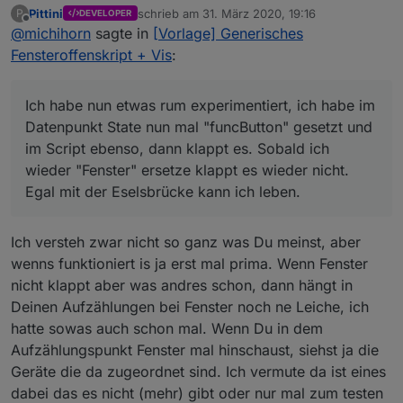
habe im Datenpunkt State nun mal "funcButton"
Pittini
schrieb am
31. März 2020, 19:16
P
DEVELOPER
gesetzt und im Script ebenso, dann klappt es.
zuletzt editiert von
Offline
@
michihorn
sagte in
[Vorlage] Generisches
Sobald ich wieder "Fenster" ersetze klappt es
wieder nicht. Egal mit der Eselsbrücke kann ich
Fensteroffenskript + Vis
:
leben. ;-)
Michael
Ich habe nun etwas rum experimentiert, ich habe im
Datenpunkt State nun mal "funcButton" gesetzt und
im Script ebenso, dann klappt es. Sobald ich
wieder "Fenster" ersetze klappt es wieder nicht.
Egal mit der Eselsbrücke kann ich leben.
Ich versteh zwar nicht so ganz was Du meinst, aber
wenns funktioniert is ja erst mal prima. Wenn Fenster
nicht klappt aber was andres schon, dann hängt in
Deinen Aufzählungen bei Fenster noch ne Leiche, ich
hatte sowas auch schon mal. Wenn Du in dem
Aufzählungspunkt Fenster mal hinschaust, siehst ja die
Geräte die da zugeordnet sind. Ich vermute da ist eines
dabei das es nicht (mehr) gibt oder nur mal zum testen