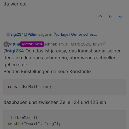
da war etc.
0
@
Pittini
sagte in
[Vorlage] Generisches
sigi234
Fensteroffenskript + Vis
:
Pittini
schrieb am
31. März 2020, 19:24
P
DEVELOPER
zuletzt editiert von Pittini
Offline
@
sigi234
Och das ist ja easy, das kannst sogar selber
Gerne, wenn Du mir sagst welche Infos in
welcher Form benötigt werden, ich hab und nutze
denk ich. Ich baus schon rein, aber wenns schneller
on({id: "hm-rpc.0.OEQ0926852.1.STATE", change:
das nicht, da bin ich genauso wie mit dem Alexa-
gehen soll:
  var value = obj.state.val;

Part auf mithilfe angewiesen. Am besten wär z.B.
Bei den Einstellungen ne neue Konstante
ein Blockly oder Skript das Dir nen Testtext
  if ( value === true )

"blabla" schickt, daraus krieg ich dann die Infos
  {

die ich brauch.
const
 UseMail=
true
    sendTo("email", "Badfenster wurde geöffnet
  }

  else

dazubauen und zwischen Zeile 124 und 125 ein
  {

    sendTo("email", "Badfenster wurde geschlos
  }  

sendTo
("email", "msg"); 
