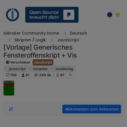
Weiter zum Inhalt
ioBroker Community Home
Deutsch
Skripten / Logik
JavaScript
[Vorlage] Generisches
Fensteroffenskript + Vis
Verschoben
JavaScript
javascript
template
monitoring
768
81
299.5k
97
Anmelden zum Antworten