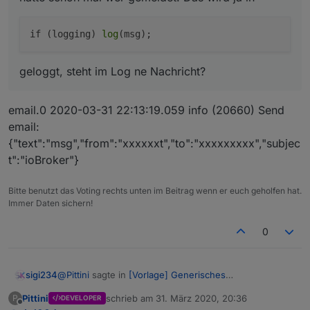
if (logging) 
log
geloggt, steht im Log ne Nachricht?
email.0 2020-03-31 22:13:19.059 info (20660) Send
email:
{"text":"msg","from":"xxxxxxt","to":"xxxxxxxxx","subjec
t":"ioBroker"}
Bitte benutzt das Voting rechts unten im Beitrag wenn er euch geholfen hat.
Immer Daten sichern!
0
@
Pittini
sagte in
[Vorlage] Generisches
sigi234
Fensteroffenskript + Vis
:
Pittini
schrieb am
31. März 2020, 20:36
P
DEVELOPER
zuletzt editiert von
Offline