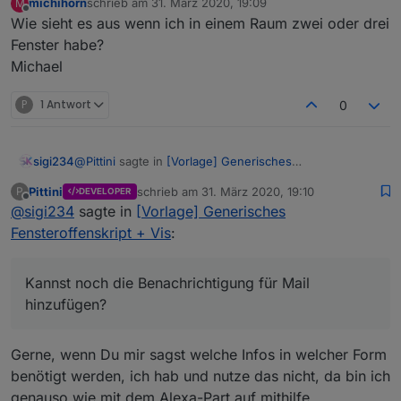
michihorn
schrieb am
31. März 2020, 19:09
M
zuletzt editiert von
Offline
Wie sieht es aus wenn ich in einem Raum zwei oder drei
Fenster habe?
Michael
P
1 Antwort
0
@
Pittini
sagte in
[Vorlage] Generisches
sigi234
Fensteroffenskript + Vis
:
Pittini
schrieb am
31. März 2020, 19:10
P
DEVELOPER
zuletzt editiert von
Offline
@
sigi234
sagte in
@
sigi234
[Vorlage] Generisches
sagte in
[Vorlage] Generisches
Fensteroffenskript + Vis
:
Fensteroffenskript + Vis
:
true/false verwechselt?
Kannst noch die Benachrichtigung für Mail
Kannst noch die Benachrichtigung für Mail
hinzufügen?
hinzufügen?
Nein, nicht wirklich, nur kompliziert ausgedrückt.
Headless heißt ja kopflos, und wenn kopflos false
ist, hats nen Kopf...Du verstehst...war schon spät,
Gerne, wenn Du mir sagst welche Infos in welcher Form
aber stimmen tuts ;)
benötigt werden, ich hab und nutze das nicht, da bin ich
genauso wie mit dem Alexa-Part auf mithilfe