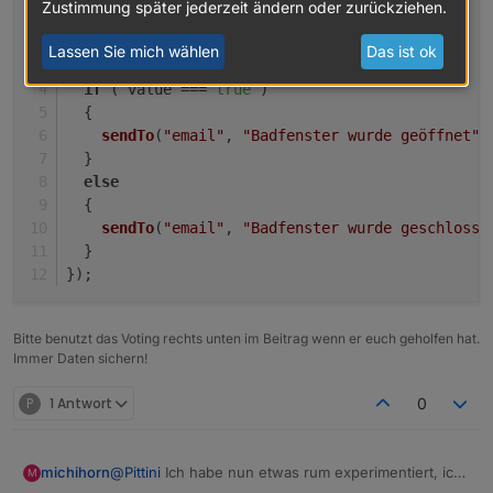
Zustimmung später jederzeit ändern oder zurückziehen.
on
({
id
: 
"hm-rpc.0.OEQ0926852.1.STATE"
, 
change
: 
"
var
 value = obj.
state
.
val
;
Lassen Sie mich wählen
Das ist ok
if
 ( value === 
true
 )
  {
sendTo
(
"email"
, 
"Badfenster wurde geöffnet"
)
  }
else
  {
sendTo
(
"email"
, 
"Badfenster wurde geschlosse
  }  
});
Bitte benutzt das Voting rechts unten im Beitrag wenn er euch geholfen hat.
Immer Daten sichern!
P
1 Antwort
0
michihorn
@
Pittini
Ich habe nun etwas rum experimentiert, ich
M