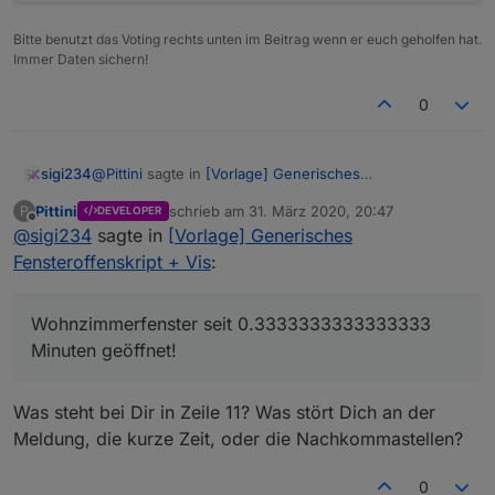
Bitte benutzt das Voting rechts unten im Beitrag wenn er euch geholfen hat.
Immer Daten sichern!
0
@
Pittini
sagte in
[Vorlage] Generisches
sigi234
Fensteroffenskript + Vis
:
Pittini
schrieb am
31. März 2020, 20:47
P
DEVELOPER
zuletzt editiert von
Offline
@
sigi234
sagte in
@
sigi234
[Vorlage] Generisches
Mein Fehler, änder mal zu: sendTo("email", msg);
Fensteroffenskript + Vis
:
Besser, aber
Wohnzimmerfenster seit 0.3333333333333333
Minuten geöffnet!
Was steht bei Dir in Zeile 11? Was stört Dich an der
Meldung, die kurze Zeit, oder die Nachkommastellen?
0