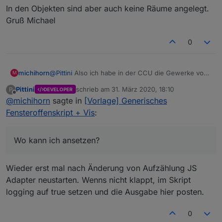
In den Objekten sind aber auch keine Räume angelegt.
Gruß Michael
0
michihorn
@
Pittini
Also ich habe in der CCU die Gewerke von
M
"Fenster" auf "Verschluss" geändert, ebenso habe
Pittini
schrieb am
31. März 2020, 18:10
P
DEVELOPER
ich in Deinem Script in Zeile 14 wieder "Verschluss"
zuletzt editiert von
Offline
@
michihorn
sagte in
[Vorlage] Generisches
eingetragen. Die Fehlermeldung ist weg. Ich habe
aktuell zwei Fenster auf, dass Script behauptet alle
Fensteroffenskript + Vis
:
Fenster sind zu. Wo kann ich ansetzen?
Fehlermeldungen gibt es auch im "großen LOG "
keine mehr.
Wo kann ich ansetzen?
In den Objekten sind aber auch keine Räume
angelegt.
Wieder erst mal nach Änderung von Aufzählung JS
Gruß Michael
Adapter neustarten. Wenns nicht klappt, im Skript
logging auf true setzen und die Ausgabe hier posten.
0