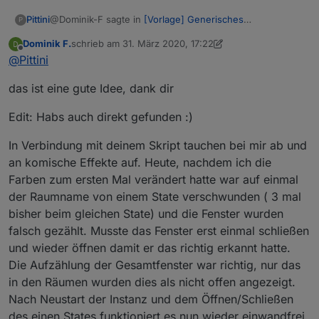
@Dominik-F sagte in
[Vorlage] Generisches
Pittini
P
Fensteroffenskript + Vis
:
Dominik F.
schrieb am
31. März 2020, 17:22
zuletzt editiert von Dominik F.
Offline
Ich würde gerne die Farben etwas ändern und die
@
Pittini
von Uhula nutzen, also mdui-green, mdui-red. Die
Die verwendung von Uhulas CSS Klassen ist da nicht
sind nicht ganz so "intensiv". Wenn ich die Farbe in
das ist eine gute Idee, dank dir
vorgesehen, aber Du kannst jede benannte Farbe und
deine Auswahl eingebe klappt das nicht. Hast du
jede Hex Code Farbe verwenden.
Schau mal da
, da
einen Tipp für mich?
Edit: Habs auch direkt gefunden :)
dürfte doch was passendes dabei sein. Oder Du fragst
Uhula was die von Ihm verwendenten Farben für nen
In Verbindung mit deinem Skript tauchen bei mir ab und
HexCode haben (oder suchst es in der CSS) und trägst
an komische Effekte auf. Heute, nachdem ich die
das ein.
Farben zum ersten Mal verändert hatte war auf einmal
der Raumname von einem State verschwunden ( 3 mal
bisher beim gleichen State) und die Fenster wurden
falsch gezählt. Musste das Fenster erst einmal schließen
und wieder öffnen damit er das richtig erkannt hatte.
Die Aufzählung der Gesamtfenster war richtig, nur das
in den Räumen wurden dies als nicht offen angezeigt.
Nach Neustart der Instanz und dem Öffnen/Schließen
des einen States funktioniert es nun wieder einwandfrei.