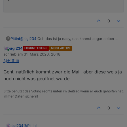
0
@
sigi234
Och das ist ja easy, das kannst sogar selber
Pittini
P
denk ich. Ich baus schon rein, aber wenns schneller
sigi234
FORUM TESTING
MOST ACTIVE
gehen soll:
Online
schrieb am
31. März 2020, 20:18
Bei den Einstellungen ne neue Konstante
zuletzt editiert von
dazubauen und zwischen Zeile 124 und 125 ein
@
Pittini
if (UseMail){

Geht, natürlich kommt zwar die Mail, aber diese weis ja
sendTo("email", "msg"); 

noch nicht was geöffnet wurde.
Das sollte es gewesen sein.
Hier nochmal die ganze Funktion nach Änderung:
Bitte benutzt das Voting rechts unten im Beitrag wenn er euch geholfen hat.
Immer Daten sichern!
function Meldung(msg) {

0
    if (UseSay) Say(msg);

    if (UseTelegram) {

        sendTo("telegram.0", "send", {

            text: msg

@
Pittini
sigi234