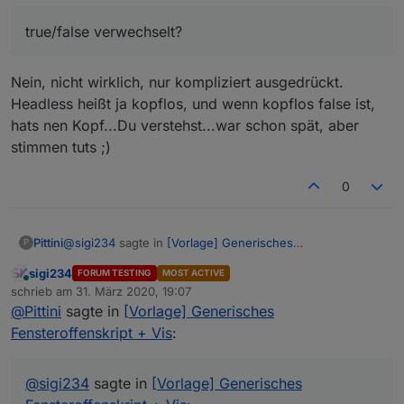
Kopf darstellen
sowie vier Datenpunkte fürs gesamte.
true/false verwechselt?
Möglichkeit eine Meldung/Ansage via
true/false verwechselt?
Telegram/Alexa nach x Minuten einmalig oder
zyklisch bis Fensterschließung auszugeben.
Nein, nicht wirklich, nur kompliziert ausgedrückt.
Gibt dynamische HTML Tabelle mit Übersicht aller
Räume aus.
Headless heißt ja kopflos, und wenn kopflos false ist,
Flexibel konfigurierbar, direkt integriert sind HM,
hats nen Kopf...Du verstehst...war schon spät, aber
HMIP und Xiaomi Tür-/Fensterkontakte bzw.
stimmen tuts ;)
Drehgriffe
0
@
sigi234
sagte in
[Vorlage] Generisches
Pittini
P
Fensteroffenskript + Vis
:
sigi234
FORUM TESTING
MOST ACTIVE
Online
true/false verwechselt?
schrieb am
31. März 2020, 19:07
zuletzt editiert von
@
Pittini
sagte in
[Vorlage] Generisches
Fensteroffenskript + Vis
:
Nein, nicht wirklich, nur kompliziert ausgedrückt.
Headless heißt ja kopflos, und wenn kopflos false ist,
hats nen Kopf...Du verstehst...war schon spät, aber
@
sigi234
sagte in
[Vorlage] Generisches
stimmen tuts ;)