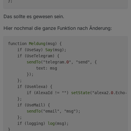
Das sollte es gewesen sein.
Hier nochmal die ganze Funktion nach Änderung:
function 
Meldung
(msg) {

    if (UseSay) 
Say
(msg);

    if (UseTelegram) {

sendTo
("telegram.
0
", "send", {

            text: msg

        });

    };

    if (UseAlexa) {

        if (AlexaId != "") 
setState
("alexa2.
0
.Echo-D
    };

    if (UseMail) {

sendTo
("email", "msg");

    };

    if (logging) 
log
(msg);

}
