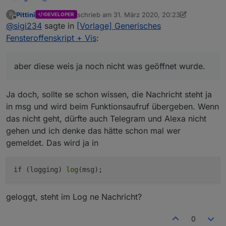
        });

    };

Pittini
schrieb am
31. März 2020, 20:23
P
DEVELOPER
Geht, natürlich kommt zwar die Mail, aber diese weis ja
zuletzt editiert von Pittini
Offline
    if (UseAlexa) {

@
sigi234
sagte in
[Vorlage] Generisches
noch nicht was geöffnet wurde.
        if (AlexaId != "") setState("alexa2.0.E
Fensteroffenskript + Vis
:
    };

    if (UseMail) {

        sendTo("email", "msg");

aber diese weis ja noch nicht was geöffnet wurde.
    };

    if (logging) log(msg);

}

Ja doch, sollte se schon wissen, die Nachricht steht ja
in msg und wird beim Funktionsaufruf übergeben. Wenn
das nicht geht, dürfte auch Telegram und Alexa nicht
gehen und ich denke das hätte schon mal wer
gemeldet. Das wird ja in
if (logging) 
log
geloggt, steht im Log ne Nachricht?
0