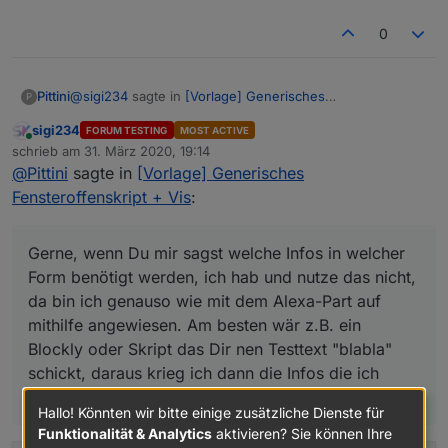
0
@
sigi234
sagte in
[Vorlage] Generisches
Pittini
P
Fensteroffenskript + Vis
:
sigi234
FORUM TESTING
MOST ACTIVE
Online
Kannst noch die Benachrichtigung für Mail
schrieb am
31. März 2020, 19:14
zuletzt editiert von
hinzufügen?
@
Pittini
sagte in
[Vorlage] Generisches
Gerne, wenn Du mir sagst welche Infos in welcher Form
Fensteroffenskript + Vis
:
benötigt werden, ich hab und nutze das nicht, da bin ich
genauso wie mit dem Alexa-Part auf mithilfe
angewiesen. Am besten wär z.B. ein Blockly oder Skript
Gerne, wenn Du mir sagst welche Infos in welcher
das Dir nen Testtext "blabla" schickt, daraus krieg ich
Form benötigt werden, ich hab und nutze das nicht,
dann die Infos die ich brauch.
da bin ich genauso wie mit dem Alexa-Part auf
mithilfe angewiesen. Am besten wär z.B. ein
Blockly oder Skript das Dir nen Testtext "blabla"
schickt, daraus krieg ich dann die Infos die ich
brauch.
Hallo! Könnten wir bitte einige zusätzliche Dienste für
Funktionalität & Analytics
aktivieren? Sie können Ihre