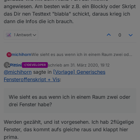
angewiesen. Am besten wär z.B. ein Blockly oder Skript
das Dir nen Testtext "blabla" schickt, daraus krieg ich
dann die Infos die ich brauch.
1 Antwort
0
michihorn
Wie sieht es aus wenn ich in einem Raum zwei oder
M
drei Fenster habe?
Pittini
schrieb am
31. März 2020, 19:12
P
DEVELOPER
Michael
zuletzt editiert von
Offline
@
michihorn
sagte in
[Vorlage] Generisches
Fensteroffenskript + Vis
:
Wie sieht es aus wenn ich in einem Raum zwei oder
drei Fenster habe?
Werden gezählt, und ist vorgesehen. Ich hab 2flügelige
Fenster, das kommt aufs gleiche raus und klappt hier
prima.