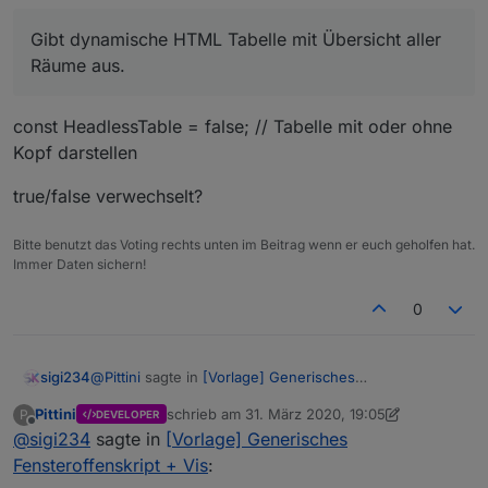
Gibt dynamische HTML Tabelle mit Übersicht aller
Räume aus.
const HeadlessTable = false; // Tabelle mit oder ohne
Kopf darstellen
true/false verwechselt?
Bitte benutzt das Voting rechts unten im Beitrag wenn er euch geholfen hat.
Immer Daten sichern!
0
@
Pittini
sagte in
[Vorlage] Generisches
sigi234
Fensteroffenskript + Vis
:
Kann beliebige Tür/Fenster Kontakte verwenden.
Pittini
schrieb am
31. März 2020, 19:05
P
DEVELOPER
Genaueres in der readme beim
Berücksichtigt mehrflügelige Fenster bzw. mehrere
Projekt auf Git
.
zuletzt editiert von Pittini
Offline
@
sigi234
sagte in
Gibt dynamische HTML Tabelle mit Übersicht aller
[Vorlage] Generisches
Fenster pro Raum und zählt diese.
Räume aus.
Legt pro Raum zwei Datenpunkte an
Fensteroffenskript + Vis
:
const HeadlessTable = false; // Tabelle mit oder ohne
(Raumfensteroffenzähler und Raumfensterstatus),