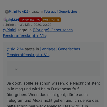
@
sigi234
sagte in
[Vorlage] Generisches
Pittini
P
Fensteroffenskript + Vis
:
sigi234
FORUM TESTING
MOST ACTIVE
Online
aber diese weis ja noch nicht was geöffnet wurde.
schrieb am
31. März 2020, 20:27
zuletzt editiert von
@
Pittini
sagte in
[Vorlage] Generisches
Fensteroffenskript + Vis
:
Ja doch, sollte se schon wissen, die Nachricht steht ja in
msg und wird beim Funktionsaufruf übergeben. Wenn
das nicht geht, dürfte auch Telegram und Alexa nicht
@
sigi234
sagte in
[Vorlage] Generisches
gehen und ich denke das hätte schon mal wer gemeldet.
Fensteroffenskript + Vis
:
geloggt, steht im Log ne Nachricht?
Das wird ja in
Ja doch, sollte se schon wissen, die Nachricht steht
ja in msg und wird beim Funktionsaufruf
übergeben. Wenn das nicht geht, dürfte auch
Telegram und Alexa nicht gehen und ich denke das
hätte schon mal wer gemeldet. Das wird ja in