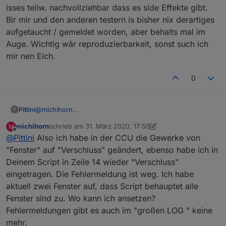
isses teilw. nachvollziehbar dass es side Effekte gibt.
der Gesamtfenster war richtig, nur das in den
Bir mir und den anderen testern is bisher nix derartiges
Räumen wurden dies als nicht offen angezeigt.
Nach Neustart der Instanz und dem
aufgetaucht / gemeldet worden, aber behalts mal im
Öffnen/Schließen des einen States funktioniert es
Auge. Wichtig wär reproduzierbarkeit, sonst such ich
nun wieder einwandfrei. Ich weiß nicht ob du damit
mir nen Elch.
etwas anfangen kannst und obs überhaupt an
deinem Skript liegt. Es ist nur das erste mal das mir
sowas bei einem Skript auffällt daher wollt ich dir
0
das noch mal schreiben.
Pittini
@
michihorn
P
Was ich jetzt schon ziemlich sicher sagen kann, ist,
michihorn
schrieb am
31. März 2020, 17:50
M
dasses nicht am Skript sondern an Deinem System liegt.
zuletzt editiert von michihorn
Offline
@
Pittini
Also ich habe in der CCU die Gewerke von
Wenns den Sensor nicht gibt, haste ne Leiche in den
Aufzählungen. Öffne mal Aufzählungen > Funktionen,
"Fenster" auf "Verschluss" geändert, ebenso habe ich in
scroll bis zum Punkt "Verschluss" oder was auch immer
Deinem Script in Zeile 14 wieder "Verschluss"
Du für das Skript verwendest (Verschluss ist default) und
eingetragen. Die Fehlermeldung ist weg. Ich habe
mach nen Screen den ich im ersten Post schon erbeten
aktuell zwei Fenster auf, dass Script behauptet alle
hatte.
Fenster sind zu. Wo kann ich ansetzen?
Fehlermeldungen gibt es auch im "großen LOG " keine
mehr.