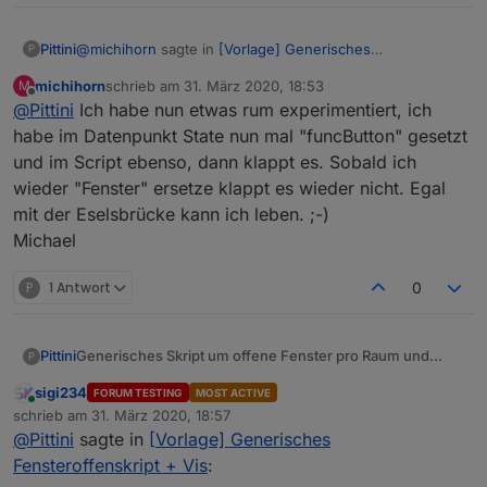
@
michihorn
sagte in
[Vorlage] Generisches
Pittini
P
Fensteroffenskript + Vis
:
michihorn
schrieb am
31. März 2020, 18:53
M
zuletzt editiert von
Offline
@
Pittini
Ich habe nun etwas rum experimentiert, ich
Wo kann ich ansetzen?
habe im Datenpunkt State nun mal "funcButton" gesetzt
und im Script ebenso, dann klappt es. Sobald ich
Wieder erst mal nach Änderung von Aufzählung JS
Adapter neustarten. Wenns nicht klappt, im Skript logging
wieder "Fenster" ersetze klappt es wieder nicht. Egal
auf true setzen und die Ausgabe hier posten.
mit der Eselsbrücke kann ich leben. ;-)
Michael
P
1 Antwort
0
Generisches Skript um offene Fenster pro Raum und
Pittini
P
insgesamt zu zählen sowie offen/zu States anzulegen.
sigi234
FORUM TESTING
MOST ACTIVE
Online
schrieb am
31. März 2020, 18:57
zuletzt editiert von
@
Pittini
sagte in
[Vorlage] Generisches
Fensteroffenskript + Vis
: