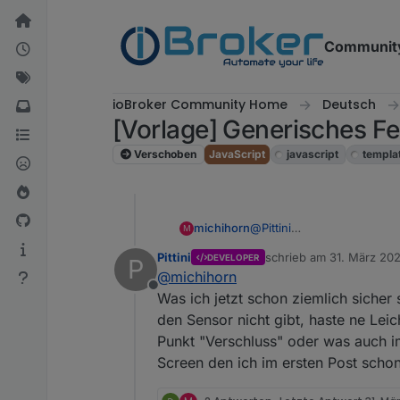
Weiter zum Inhalt
Communit
ioBroker Community Home
Deutsch
[Vorlage] Generisches Fe
Verschoben
JavaScript
javascript
templa
michihorn
@
Pittini
M
JS habe ich neu gestartet.
Pittini
schrieb am
31. März 202
DEVELOPER
P
zuletzt editiert von Pittini
@
michihorn
Offline
Was ich jetzt schon ziemlich sicher
den Sensor nicht gibt, haste ne Lei
Punkt "Verschluss" oder was auch i
Screen den ich im ersten Post schon