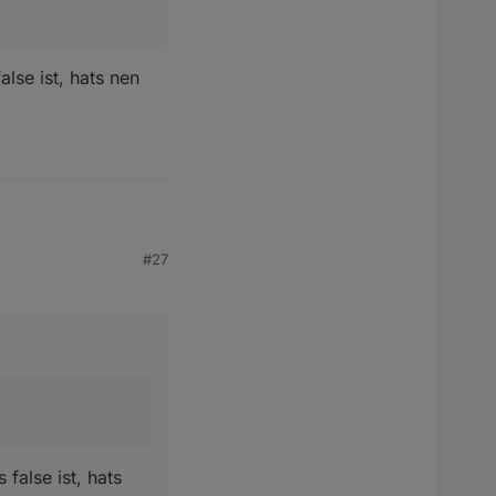
 Datenpunkte fürs
lse ist, hats nen
ensterschließung
griffe
#27
 hats nen Kopf...Du
false ist, hats