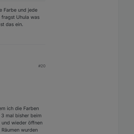
e Farbe und jede
 fragst Uhula was
t das ein.
#20
 sind nicht ganz so
ch?
e und jede Hex Code
die von Ihm
em ich die Farben
 3 mal bisher beim
n und wieder öffnen
den Räumen wurden