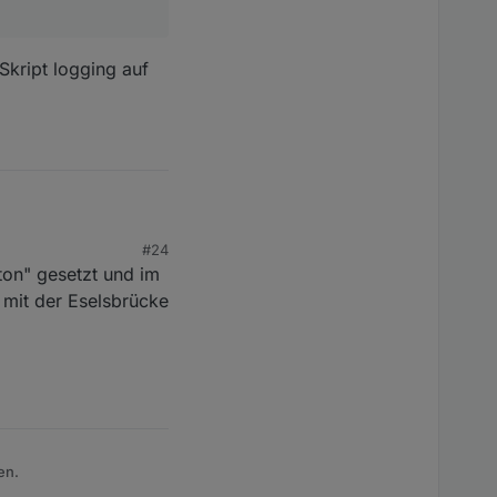
Skript logging auf
#24
ton" gesetzt und im
l mit der Eselsbrücke
gging auf true setzen
en.