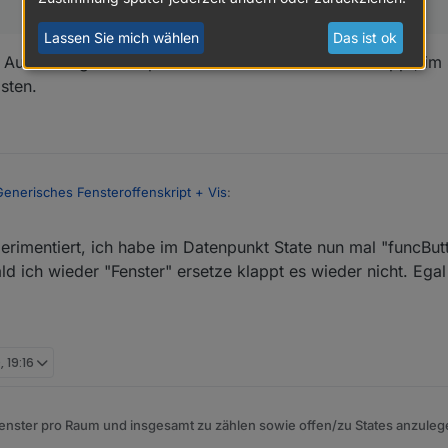
Lassen Sie mich wählen
Das ist ok
Aufzählung JS Adapter neustarten. Wenns nicht klappt, im 
sten.
Generisches Fensteroffenskript + Vis
:
rimentiert, ich habe im Datenpunkt State nun mal "funcBut
ld ich wieder "Fenster" ersetze klappt es wieder nicht. Ega
von Aufzählung JS Adapter neustarten. Wenns nicht klappt, im Skript lo
, 19:16
enster pro Raum und insgesamt zu zählen sowie offen/zu States anzuleg