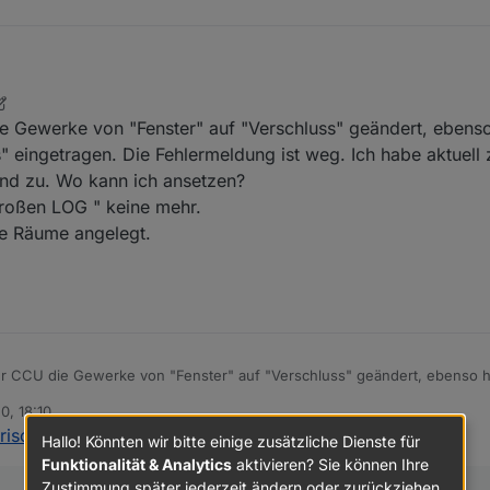
cher sagen kann, ist, dasses nicht am Skript sondern an Deinem System 
iche in den Aufzählungen. Öffne mal Aufzählungen > Funktionen, scroll 
e Gewerke von "Fenster" auf "Verschluss" geändert, ebens
er Du für das Skript verwendest (Verschluss ist default) und mach nen
e.
s" eingetragen. Die Fehlermeldung ist weg. Ich habe aktuell 
sind zu. Wo kann ich ansetzen?
roßen LOG " keine mehr.
ne Räume angelegt.
er CCU die Gewerke von "Fenster" auf "Verschluss" geändert, ebenso h
Verschluss" eingetragen. Die Fehlermeldung ist weg. Ich habe aktuell zwe
0, 18:10
ter sind zu. Wo kann ich ansetzen?
risches Fensteroffenskript + Vis
:
uch im "großen LOG " keine mehr.
Hallo! Könnten wir bitte einige zusätzliche Dienste für
 auch keine Räume angelegt.
Funktionalität & Analytics
aktivieren? Sie können Ihre
Zustimmung später jederzeit ändern oder zurückziehen.