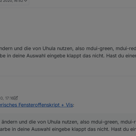
rz 2020, 16:52
cher sagen kann, ist, dasses nicht am Skript sondern an Deinem System 
iche in den Aufzählungen. Öffne mal Aufzählungen > Funktionen, scroll 
er Du für das Skript verwendest (Verschluss ist default) und mach nen
e.
ndern und die von Uhula nutzen, also mdui-green, mdui-red.
rbe in deine Auswahl eingebe klappt das nicht. Hast du eine
0, 17:16
n etwas ändern und die von Uhula nutzen, also mdui-green, mdui-red. D
risches Fensteroffenskript + Vis
:
arbe in deine Auswahl eingebe klappt das nicht. Hast du einen Tipp für 
kontakt.
 ändern und die von Uhula nutzen, also mdui-green, mdui-re
Farbe in deine Auswahl eingebe klappt das nicht. Hast du ei