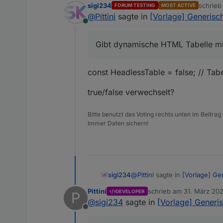
sigi234
schrie
FORUM TESTING
MOST ACTIVE
zuletzt 
@
Pittini
sagte in
[Vorlage] Generisch
Online
Gibt dynamische HTML Tabelle mit
const HeadlessTable = false; // Tab
true/false verwechselt?
Bitte benutzt das Voting rechts unten im Beitrag
Immer Daten sichern!
@
Pittini
sagte in
[Vorlage] Ge
sigi234
Pittini
schrieb am
31. März 202
DEVELOPER
P
zuletzt editiert von Pittini
@
sigi234
sagte in
[Vorlage] Generis
Gibt dynamische HTML Tabe
Offline