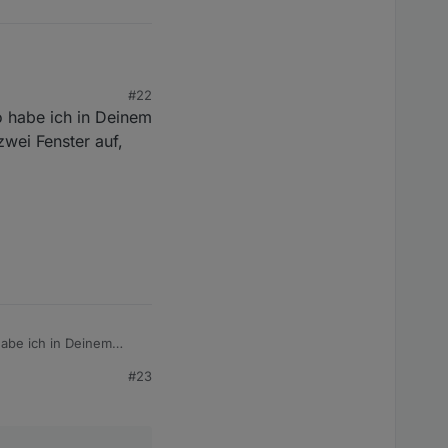
liegt. Wenns den
#22
bis zum Punkt
o habe ich in Deinem
 Screen den ich im
zwei Fenster auf,
abe ich in Deinem
i Fenster auf, dass
#23