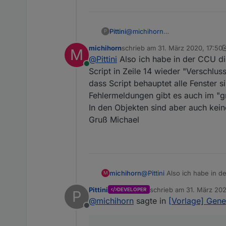
Pittini
@
michihorn
P
Was ich jetzt schon ziemlich si
michihorn
schrieb am
31. März 2020, 17:50
M
Sensor nicht gibt, haste ne Le
zuletzt editiert von michihorn
@
Pittini
Also ich habe in der CCU di
"Verschluss" oder was auch imm
Online
ersten Post schon erbeten hatt
Script in Zeile 14 wieder "Verschlus
dass Script behauptet alle Fenster 
Fehlermeldungen gibt es auch im "g
In den Objekten sind aber auch kei
Gruß Michael
michihorn
@
Pittini
Also ich habe in d
M
Script in Zeile 14 wieder "
Pittini
schrieb am
31. März 202
DEVELOPER
P
Script behauptet alle Fens
zuletzt editiert von
@
michihorn
sagte in
[Vorlage] Gene
Fehlermeldungen gibt es a
Offline
In den Objekten sind aber
Gruß Michael