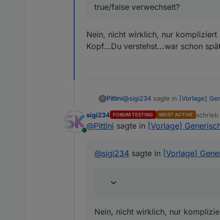
const HeadlessTable = false; 
true/false verwechselt?
Kann beliebige Tür/Fenst
Genaueres in der readme beim
Berücksichtigt mehrflügel
true/false verwechselt?
Legt pro Raum zwei Datenp
Nein, nicht wirklich, nur komplizier
gesamte.
Möglichkeit eine Meldung/
Kopf...Du verstehst...war schon spät
auszugeben.
Gibt dynamische HTML Tabe
Flexibel konfigurierbar, d
@
sigi234
sagte in
[Vorlage] Ge
Pittini
P
sigi234
schrie
FORUM TESTING
MOST ACTIVE
zuletzt 
@
Pittini
sagte in
[Vorlage] Generisch
true/false verwechselt?
Online
Nein, nicht wirklich, nur kompli
@
sigi234
sagte in
[Vorlage] Gener
verstehst...war schon spät, aber
Nein, nicht wirklich, nur komplizi