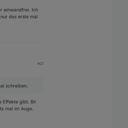
r einwandfrei. Ich
 nur das erste mal
#21
mal schreiben.
 ich die Farben zum
isher beim gleichen
r öffnen damit er das
Effekte gibt. Bir
 dies als nicht offen
lts mal im Auge.
einwandfrei. Ich weiß
erste mal das mir