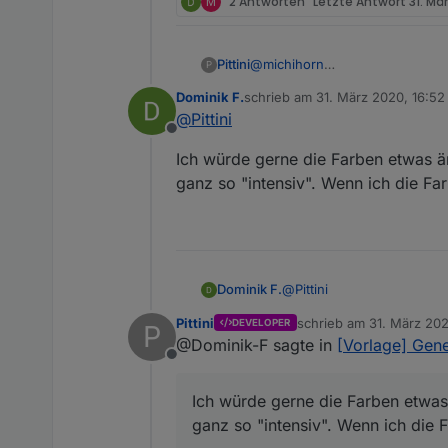
M
2 Antworten
Letzte Antwort
31. Mä
Pittini
@
michihorn
P
Was ich jetzt schon ziemlich si
Dominik F.
schrieb am
31. März 2020, 16:52
Sensor nicht gibt, haste ne Le
zuletzt editiert von
@
Pittini
"Verschluss" oder was auch imm
Offline
ersten Post schon erbeten hatt
Ich würde gerne die Farben etwas ä
ganz so "intensiv". Wenn ich die Fa
@
Pittini
Dominik F.
Pittini
schrieb am
31. März 202
DEVELOPER
P
Ich würde gerne die Farbe
zuletzt editiert von Pittini
@Dominik-F sagte in
[Vorlage] Gene
"intensiv". Wenn ich die F
Offline
Ich sehe da keinen Fenster
Ich würde gerne die Farben etwas
Michael
ganz so "intensiv". Wenn ich die 