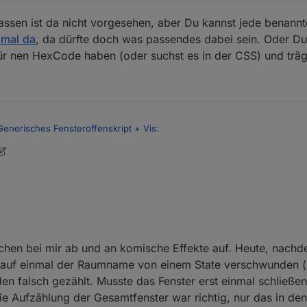
sen ist da nicht vorgesehen, aber Du kannst jede benannt
 mal da
, da dürfte doch was passendes dabei sein. Oder Du
r nen HexCode haben (oder suchst es in der CSS) und trägs
Generisches Fensteroffenskript + Vis
:
etwas ändern und die von Uhula nutzen, also mdui-green, mdui-red. Die
be in deine Auswahl eingebe klappt das nicht. Hast du einen Tipp für mi
 Klassen ist da nicht vorgesehen, aber Du kannst jede benannte Farb
a
, da dürfte doch was passendes dabei sein. Oder Du fragst Uhula was 
exCode haben (oder suchst es in der CSS) und trägst das ein.
uchen bei mir ab und an komische Effekte auf. Heute, nachd
r auf einmal der Raumname von einem State verschwunden (
den falsch gezählt. Musste das Fenster erst einmal schließe
 Die Aufzählung der Gesamtfenster war richtig, nur das in 