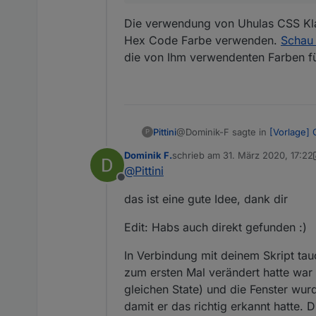
Die verwendung von Uhulas CSS Klas
Hex Code Farbe verwenden.
Schau
die von Ihm verwendenten Farben fü
@Dominik-F sagte in
[Vorlage] 
Pittini
P
Dominik F.
schrieb am
31. März 2020, 17:22
zuletzt editiert von Dominik F.
@
Pittini
Ich würde gerne die Farben 
Offline
"intensiv". Wenn ich die Far
Die verwendung von Uhulas CSS
das ist eine gute Idee, dank dir
Farbe verwenden.
Schau mal d
verwendenten Farben für nen H
Edit: Habs auch direkt gefunden :)
In Verbindung mit deinem Skript ta
zum ersten Mal verändert hatte wa
gleichen State) und die Fenster wur
damit er das richtig erkannt hatte.