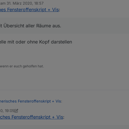
b am
31. März 2020, 18:57
editiert von
es Fensteroffenskript + Vis
:
 Übersicht aller Räume aus.
elle mit oder ohne Kopf darstellen
 wenn er euch geholfen hat.
nerisches Fensteroffenskript + Vis
:
0, 19:05
ches Fensteroffenskript + Vis
:
lle mit Übersicht aller Räume aus.