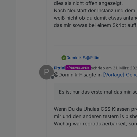
dies als nicht offen angezeigt.
Nach Neustart der Instanz und dem Ö
weiß nicht ob du damit etwas anfang
das mir sowas bei einem Skript auffä
@
Pittini
Dominik F.
Pittini
schrieb am
31. März 202
DEVELOPER
P
das ist eine gute Idee, dan
zuletzt editiert von
@Dominik-F sagte in
[Vorlage] Gene
Offline
Edit: Habs auch direkt gef
Es ist nur das erste mal das mir s
In Verbindung mit deinem 
ersten Mal verändert hatt
State) und die Fenster wur
Wenn Du da Uhulas CSS Klassen probi
richtig erkannt hatte. Die
mir und den anderen testern is bish
angezeigt.
Nach Neustart der Instanz
Wichtig wär reproduzierbarkeit, son
nicht ob du damit etwas an
sowas bei einem Skript auff