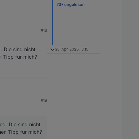
737 ungelesen
liegt. Wenns den
#18
bis zum Punkt
 Screen den ich im
 Die sind nicht
23. Apr. 2025, 13:15
n Tipp für mich?
#19
ie sind nicht ganz so
mich?
d. Die sind nicht
nen Tipp für mich?