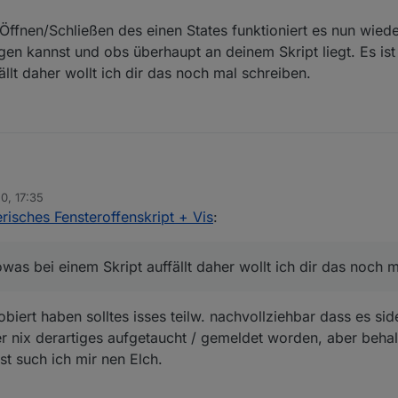
ffnen/Schließen des einen States funktioniert es nun wiede
en kannst und obs überhaupt an deinem Skript liegt. Es ist
llt daher wollt ich dir das noch mal schreiben.
0, 17:35
k dir
risches Fensteroffenskript + Vis
:
unden :)
owas bei einem Skript auffällt daher wollt ich dir das noch 
Skript tauchen bei mir ab und an komische Effekte auf. Heute, nachdem
e war auf einmal der Raumname von einem State verschwunden ( 3 mal b
den falsch gezählt. Musste das Fenster erst einmal schließen und wiede
ert haben solltes isses teilw. nachvollziehbar dass es side 
 Aufzählung der Gesamtfenster war richtig, nur das in den Räumen wurden
er nix derartiges aufgetaucht / gemeldet worden, aber beha
 und dem Öffnen/Schließen des einen States funktioniert es nun wieder 
st such ich mir nen Elch.
fangen kannst und obs überhaupt an deinem Skript liegt. Es ist nur das 
ällt daher wollt ich dir das noch mal schreiben.