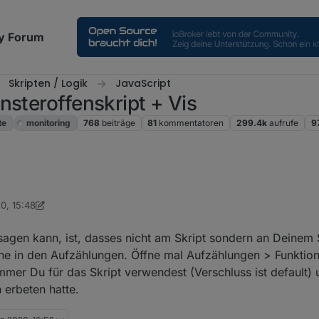
y Forum
Skripten / Logik
JavaScript
nsteroffenskript + Vis
te
monitoring
768
beiträge
81
kommentatoren
299.4k
aufrufe
9
 Der Objektbau des RPC1 sieht so aus:
0, 15:48
 sagen kann, ist, dasses nicht am Skript sondern an Deinem
che in den Aufzählungen. Öffne mal Aufzählungen > Funktion
mmer Du für das Skript verwendest (Verschluss ist default)
 erbeten hatte.