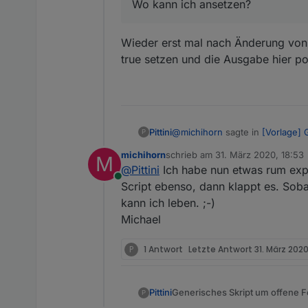
Wo kann ich ansetzen?
Wieder erst mal nach Änderung von 
true setzen und die Ausgabe hier po
@
michihorn
sagte in
[Vorlage] 
Pittini
P
michihorn
schrieb am
31. März 2020, 18:53
M
zuletzt editiert von
@
Pittini
Ich habe nun etwas rum expe
Wo kann ich ansetzen?
Online
Script ebenso, dann klappt es. Soba
kann ich leben. ;-)
Wieder erst mal nach Änderung 
und die Ausgabe hier posten.
Michael
P
1 Antwort
Letzte Antwort
31. März 2020
Generisches Skript um offene F
Pittini
P