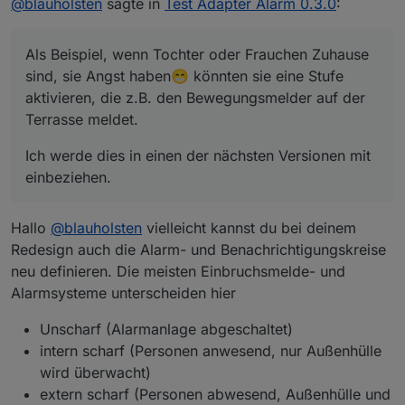
@
blauholsten
sagte in
Test Adapter Alarm 0.3.0
:
es eine Überwachung auch bei Anwesenheit
gewünscht ist, ich das jedoch nicht ganz
Als Beispiel, wenn Tochter oder Frauchen
nachvollziehen konnte, ist mir heute zufällig eine
Zuhause sind, sie Angst haben😁 könnten sie eine
Als Beispiel, wenn Tochter oder Frauchen Zuhause
Situation eingefallen und ich kann das besser
Stufe aktivieren, die z.B. den Bewegungsmelder
Ich werde dies in einen der nächsten Versionen
nachvollziehen.
auf der Terrasse meldet.
sind, sie Angst haben😁 könnten sie eine Stufe
mit einbeziehen.
aktivieren, die z.B. den Bewegungsmelder auf der
Terrasse meldet.
Ich werde dies in einen der nächsten Versionen mit
einbeziehen.
Hallo
@
blauholsten
vielleicht kannst du bei deinem
Redesign auch die Alarm- und Benachrichtigungskreise
neu definieren. Die meisten Einbruchsmelde- und
Alarmsysteme unterscheiden hier
Unscharf (Alarmanlage abgeschaltet)
intern scharf (Personen anwesend, nur Außenhülle
wird überwacht)
extern scharf (Personen abwesend, Außenhülle und