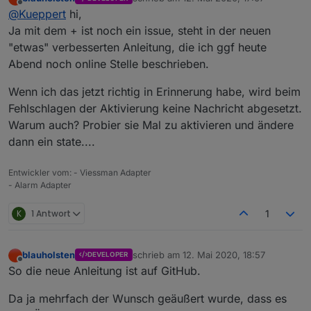
befasst (vorher schon fein hier mit gelesen). Bedarf
Adapter in der Adapter-Übersicht:
zuletzt editiert von
Offline
@
Kueppert
hi,
meinerseits noch etwas Testing, aber der Adapter ist
klasse, danke dafür :)
Hab ich hier ggf. bei der EIntragung vom Telegram-
Ja mit dem + ist noch ein issue, steht in der neuen
und auch so im Alarm-Adapter manuell eingetragen:
Jetzt würde ich gern auch via telegram Infos
Adapter einen Fehler gemacht? Im Log hab ich schon
"etwas" verbesserten Anleitung, die ich ggf heute
erhalten. Habe einmal
telegram.0
ausprobiert und
mal keine warn/error-Meldungen erhalten. Help? :)
Danke euch und vG, Thorsten
Abend noch online Stelle beschrieben.
einmal via "+" versucht, die Telegram-Instanz
hinzuzufügen. Mit "+" kann man aber nur einen
Wenn ich das jetzt richtig in Erinnerung habe, wird beim
Datenpunkt auswählen. Also manuell einfach
eingetippert.
Fehlschlagen der Aktivierung keine Nachricht abgesetzt.
Wenn ich jetzt bewusst versuche, die Alarmanlage
Warum auch? Probier sie Mal zu aktivieren und ändere
zu aktivieren bei geöffneten Fenstern, erhalte ich ja
dann ein state....
in den Adapter-DPs auch eine entsprechende
Warnmeldung (alles gut) - mein Telegram-Adapter
schweigt aber :(
Entwickler vom: - Viessman Adapter
- Alarm Adapter
K
1 Antwort
1
blauholsten
schrieb am
12. Mai 2020, 18:57
DEVELOPER
zuletzt editiert von
Offline
So die neue Anleitung ist auf GitHub.
Da ja mehrfach der Wunsch geäußert wurde, dass es