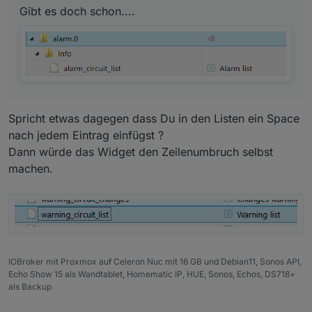
Gibt es doch schon....
Natürlich darf man das, eher im
Gegenteil, ist erwünscht. Allerdings
kann ich nicht versprechen, alles
umzusetzen und das auch zeitnah.
Versuche jedoch mein bestes.
Wunsch 1
Spricht etwas dagegen dass Du in den Listen ein Space
Ich hätte nicht viele Alarm Kontakte, aber
nach jedem Eintrag einfügst ?
vielleicht doch ein paar.
Das erste was ich mir wünsche würde, wäre
Dann würde das Widget den Zeilenumbruch selbst
eine Liste aller aktueller angesprochener
machen.
Aktoren, in welcher Form
auch immer, Liste, Tabelle oder irgendwas,
was für Dich einfach zu realisieren wäre.
Hintergrund ist, dass man dann z.B. in einem
Widget darstellen kann welche und wieviele
Aktoren gerade angesprochen haben. Somit
erspart man sich, dass alle Aktoren einzeln
IOBroker mit Proxmox auf Celeron Nuc mit 16 GB und Debian11, Sonos API,
abgefagt werden müssen.
Echo Show 15 als Wandtablet, Homematic IP, HUE, Sonos, Echos, DS718+
als Backup
Wenn ich mal ne Idee habe, die zu aufwendig
ist, verzeih es mir einfach und vergiss es.