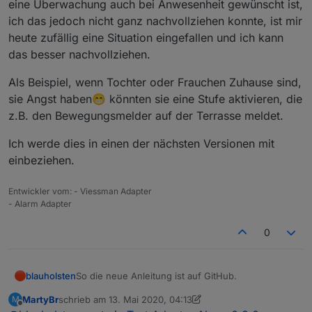
eine Überwachung auch bei Anwesenheit gewünscht ist,
ich das jedoch nicht ganz nachvollziehen konnte, ist mir
heute zufällig eine Situation eingefallen und ich kann
das besser nachvollziehen.
Als Beispiel, wenn Tochter oder Frauchen Zuhause sind,
sie Angst haben😁 könnten sie eine Stufe aktivieren, die
z.B. den Bewegungsmelder auf der Terrasse meldet.
Ich werde dies in einen der nächsten Versionen mit
einbeziehen.
Entwickler vom: - Viessman Adapter
- Alarm Adapter
0
So die neue Anleitung ist auf GitHub.
blauholsten
MartyBr
schrieb am
13. Mai 2020, 04:13
M
Da ja mehrfach der Wunsch geäußert wurde, dass
zuletzt editiert von MartyBr
Offline