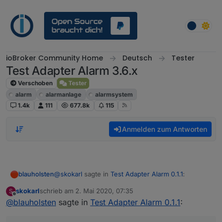
Weiter zum Inhalt
ioBroker Community Home
Deutsch
Tester
Test Adapter Alarm 3.6.x
Verschoben
Tester
alarm
alarmanlage
alarmsystem
1.4k
111
677.8k
115
Anmelden zum Antworten
@
skokarl
sagte in
Test Adapter Alarm 0.1.1
:
blauholsten
skokarl
schrieb am
2. Mai 2020, 07:35
S
zuletzt editiert von
Offline
@
blauholsten
sagte in
@
blauholsten
Test Adapter Alarm 0.1.1
sagte in
Test Adapter Alarm
:
0.1.1
:
Gibt es doch schon....