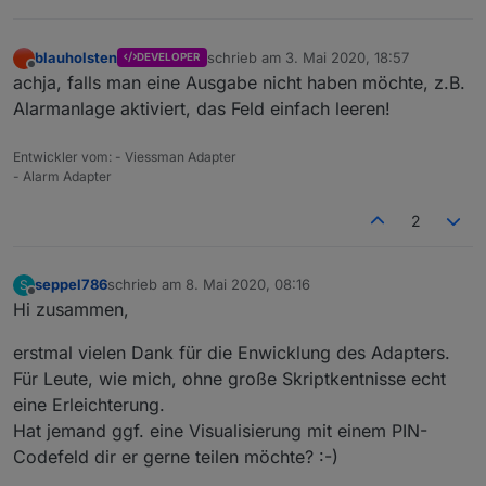
blauholsten
schrieb am
3. Mai 2020, 18:57
DEVELOPER
zuletzt editiert von
Offline
achja, falls man eine Ausgabe nicht haben möchte, z.B.
Alarmanlage aktiviert, das Feld einfach leeren!
Entwickler vom: - Viessman Adapter
- Alarm Adapter
2
seppel786
schrieb am
8. Mai 2020, 08:16
S
zuletzt editiert von
Offline
Hi zusammen,
erstmal vielen Dank für die Enwicklung des Adapters.
Für Leute, wie mich, ohne große Skriptkentnisse echt
eine Erleichterung.
Hat jemand ggf. eine Visualisierung mit einem PIN-
Codefeld dir er gerne teilen möchte? :-)