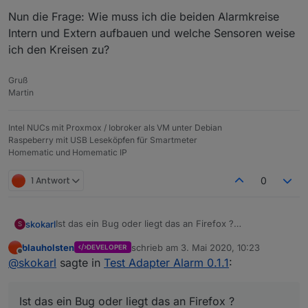
Nun die Frage: Wie muss ich die beiden Alarmkreise
Intern und Extern aufbauen und welche Sensoren weise
ich den Kreisen zu?
Gruß
Martin
Intel NUCs mit Proxmox / Iobroker als VM unter Debian
Raspeberry mit USB Leseköpfen für Smartmeter
Homematic und Homematic IP
1 Antwort
0
Ist das ein Bug oder liegt das an Firefox ?
skokarl
S
Der obere Block ist zu klein, das Listenfeld kann ich
blauholsten
schrieb am
3. Mai 2020, 10:23
DEVELOPER
nur sehen wenn ich rechts scrolle.
zuletzt editiert von
Offline
@
skokarl
sagte in
Test Adapter Alarm 0.1.1
:
Ist das ein Bug oder liegt das an Firefox ?