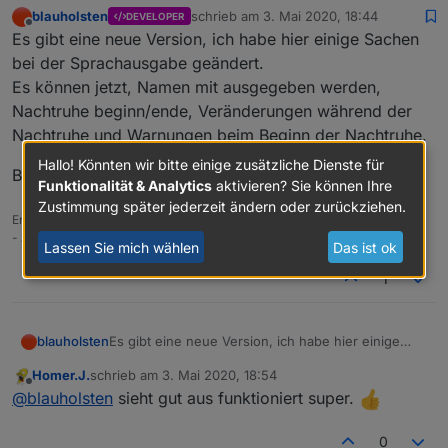
blauholsten
schrieb am
3. Mai 2020, 18:44
DEVELOPER
zuletzt editiert von
Offline
Es gibt eine neue Version, ich habe hier einige Sachen
bei der Sprachausgabe geändert.
Es können jetzt, Namen mit ausgegeben werden,
Nachtruhe beginn/ende, Veränderungen während der
Nachtruhe und Warnungen beim Beginn der Nachtruhe.
Hallo! Könnten wir bitte einige zusätzliche Dienste für
Bitte mal testen.
Funktionalität & Analytics
aktivieren? Sie können Ihre
Zustimmung später jederzeit ändern oder zurückziehen.
Entwickler vom: - Viessman Adapter
- Alarm Adapter
Lassen Sie mich wählen
Das ist ok
1
Es gibt eine neue Version, ich habe hier einige
blauholsten
Sachen bei der Sprachausgabe geändert.
Homer.J.
schrieb am
3. Mai 2020, 18:54
Es können jetzt, Namen mit ausgegeben werden,
Bitte mal testen.
zuletzt editiert von
Offline
@
blauholsten
sieht gut aus funktioniert super.
Nachtruhe beginn/ende, Veränderungen während
der Nachtruhe und Warnungen beim Beginn der
Nachtruhe.
0