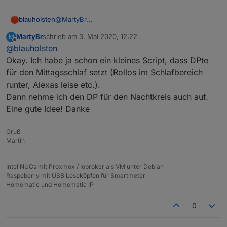
@
MartyBr
blauholsten
Das mit den Verknüpfungen findest du weiter
MartyBr
schrieb am
3. Mai 2020, 12:22
M
oben im Thread etwas erklärt.
Wenn deine Frau die Nachtruhe mittags z.B. per
zuletzt editiert von
Offline
@
blauholsten
Button de/aktiviert sollte das genau deinen
Wünschen entsprechen, denke ich.
Okay. Ich habe ja schon ein kleines Script, dass DPte
für den Mittagsschlaf setzt (Rollos im Schlafbereich
runter, Alexas leise etc.).
Dann nehme ich den DP für den Nachtkreis auch auf.
Eine gute Idee! Danke
Gruß
Martin
Intel NUCs mit Proxmox / Iobroker als VM unter Debian
Raspeberry mit USB Leseköpfen für Smartmeter
Homematic und Homematic IP
0