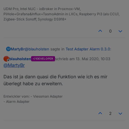
aktivieren und ändere dann ein state....
UDM Pro, Intel NUC - ioBroker in Proxmox-VM,
PiHole+Grafana&Influx+TasmoAdmin in LXCs, Raspberry Pi3 (als CCU),
Zigbee-Stick Sonoff, Synology DS918+
0
@
blauholsten
sagte in
Test Adapter Alarm 0.3.0
:
MartyBr
M
blauholsten
schrieb am
13. Mai 2020, 10:03
DEVELOPER
zuletzt editiert von
Offline
Als Beispiel, wenn Tochter oder Frauchen
@
MartyBr
Zuhause sind, sie Angst haben😁 könnten sie
Hallo
@
blauholsten
vielleicht kannst du bei deinem
eine Stufe aktivieren, die z.B. den
Das ist ja dann quasi die Funktion wie ich es mir
Redesign auch die Alarm- und
Bewegungsmelder auf der Terrasse meldet.
überlegt habe zu erweitern.
Benachrichtigungskreise neu definieren. Die meisten
Unscharf (Alarmanlage abgeschaltet)
Einbruchsmelde- und Alarmsysteme unterscheiden
Ich werde dies in einen der nächsten Versionen
Gruß
intern scharf (Personen anwesend, nur
hier
mit einbeziehen.
Entwickler vom: - Viessman Adapter
Martin
Außenhülle wird überwacht)
- Alarm Adapter
extern scharf (Personen abwesend, Außenhülle
und innere Überwachung durch
Bewegungsmelder aktiv)
2