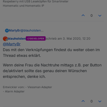
Raspeberry mit USB Leseköpfen für Smartmeter
Homematic und Homematic IP
0
@
blauholsten
MartyBr
M
Zu 2:
blauholsten
schrieb am
3. Mai 2020, 12:20
DEVELOPER
Meine Frau legt Mittags auch bis zu 3 Stunden
Hast du ein Beispiel für mich, wie ich die Autoren
zuletzt editiert von
Offline
@
MartyBr
Mittagsruhe ein (krankheitsbedingt). In dieser Zeit
auch die Kreise verteile? Also Tür/Fenster Sensor und
schaltet unsere bisherige Alarmierung auch auf intern
z.b. einen Bewegungsmelder?
Wie schaltet man die Verknüpfungen? Hast du da
Das mit den Verknüpfungen findest du weiter oben im
scharf.
Dann kann ich mal versuchen das bei mir abzubilden.
auch ein Bespiel für mich?
Thread etwas erklärt.
Wenn deine Frau die Nachtruhe mittags z.B. per Button
de/aktiviert sollte das genau deinen Wünschen
entsprechen, denke ich.
Entwickler vom: - Viessman Adapter
- Alarm Adapter
0