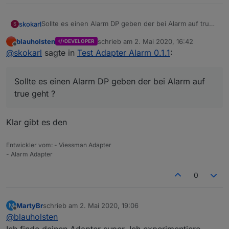
Sollte es einen Alarm DP geben der bei Alarm auf true
skokarl
S
geht ?
blauholsten
schrieb am
2. Mai 2020, 16:42
DEVELOPER
Ich würde gerne die mp3 files nicht über sayit
zuletzt editiert von
Offline
@
skokarl
sagte in
Test Adapter Alarm 0.1.1
:
abspielen sondern über die sonos api.
d.h. ich würde/müsste eine http Adresse ansprechen,
Dafür könnte ich ein Blockly um den DP schreiben.
die dann wiederrum die Sonos Boxen aktiviert.
Irgendwie hab ich bisher zwar einen Ansagetext bei
Sollte es einen Alarm DP geben der bei Alarm auf
Alarm gekriegt, aber sonst noch nix.
true geht ?
Klar gibt es den
Entwickler vom: - Viessman Adapter
- Alarm Adapter
0
MartyBr
schrieb am
2. Mai 2020, 19:06
M
zuletzt editiert von
Offline
@
blauholsten