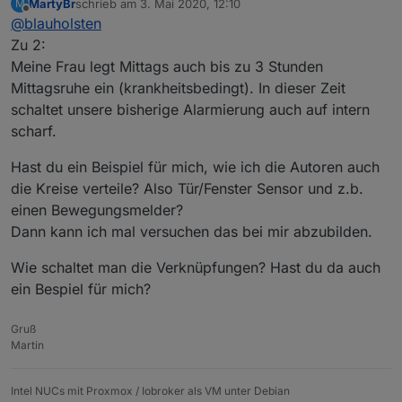
MartyBr
schrieb am
3. Mai 2020, 12:10
M
zu 2.
zuletzt editiert von
Offline
@
blauholsten
das geht, aber nur während der Nachtruhe.
Zu 2:
Warum möchte man Tagsüber bei Anwesenheit
Meine Frau legt Mittags auch bis zu 3 Stunden
auch Warnungen bekommen?
Mittagsruhe ein (krankheitsbedingt). In dieser Zeit
schaltet unsere bisherige Alarmierung auch auf intern
scharf.
Hast du ein Beispiel für mich, wie ich die Autoren auch
die Kreise verteile? Also Tür/Fenster Sensor und z.b.
einen Bewegungsmelder?
Dann kann ich mal versuchen das bei mir abzubilden.
Wie schaltet man die Verknüpfungen? Hast du da auch
ein Bespiel für mich?
Gruß
Martin
Intel NUCs mit Proxmox / Iobroker als VM unter Debian