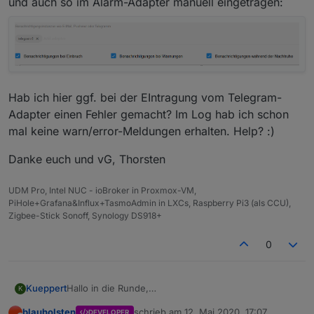
und auch so im Alarm-Adapter manuell eingetragen:
Hab ich hier ggf. bei der EIntragung vom Telegram-
Adapter einen Fehler gemacht? Im Log hab ich schon
mal keine warn/error-Meldungen erhalten. Help? :)
Danke euch und vG, Thorsten
UDM Pro, Intel NUC - ioBroker in Proxmox-VM,
PiHole+Grafana&Influx+TasmoAdmin in LXCs, Raspberry Pi3 (als CCU),
Zigbee-Stick Sonoff, Synology DS918+
0
Hallo in die Runde,
Kueppert
K
habe mich heute auch mit dem Alarm-Adapter
blauholsten
schrieb am
12. Mai 2020, 17:07
DEVELOPER