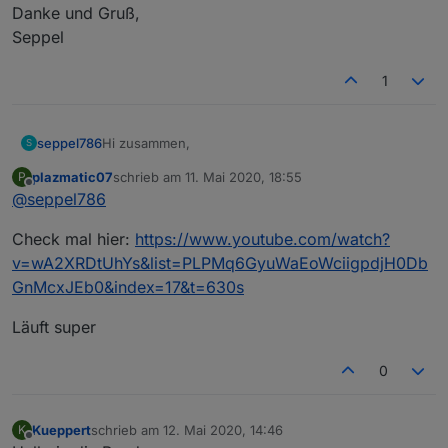
Danke und Gruß,
Seppel
1
Hi zusammen,
seppel786
S
plazmatic07
schrieb am
11. Mai 2020, 18:55
P
erstmal vielen Dank für die Enwicklung des
zuletzt editiert von
Offline
@
seppel786
Adapters.
Für Leute, wie mich, ohne große Skriptkentnisse
Danke und Gruß,
Check mal hier:
https://www.youtube.com/watch?
echt eine Erleichterung.
Seppel
Hat jemand ggf. eine Visualisierung mit einem PIN-
v=wA2XRDtUhYs&list=PLPMq6GyuWaEoWciigpdjH0Db
Codefeld dir er gerne teilen möchte? :-)
GnMcxJEb0&index=17&t=630s
Läuft super
0
Kueppert
schrieb am
12. Mai 2020, 14:46
K
zuletzt editiert von
Offline