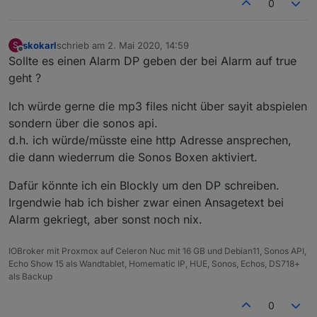
0
skokarl
schrieb am
2. Mai 2020, 14:59
S
zuletzt editiert von
Offline
Sollte es einen Alarm DP geben der bei Alarm auf true
geht ?
Ich würde gerne die mp3 files nicht über sayit abspielen
sondern über die sonos api.
d.h. ich würde/müsste eine http Adresse ansprechen,
die dann wiederrum die Sonos Boxen aktiviert.
Dafür könnte ich ein Blockly um den DP schreiben.
Irgendwie hab ich bisher zwar einen Ansagetext bei
Alarm gekriegt, aber sonst noch nix.
IOBroker mit Proxmox auf Celeron Nuc mit 16 GB und Debian11, Sonos API,
Echo Show 15 als Wandtablet, Homematic IP, HUE, Sonos, Echos, DS718+
als Backup
0