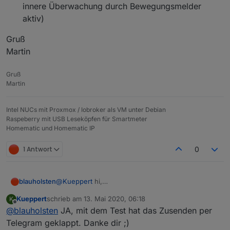
innere Überwachung durch Bewegungsmelder
aktiv)
Gruß
Martin
Gruß
Martin
Intel NUCs mit Proxmox / Iobroker als VM unter Debian
Raspeberry mit USB Leseköpfen für Smartmeter
Homematic und Homematic IP
1 Antwort
0
@
Kueppert
hi,
blauholsten
Ja mit dem + ist noch ein issue, steht in der neuen
Kueppert
schrieb am
13. Mai 2020, 06:18
K
"etwas" verbesserten Anleitung, die ich ggf heute
Wenn ich das jetzt richtig in Erinnerung habe, wird
zuletzt editiert von
Offline
@
blauholsten
JA, mit dem Test hat das Zusenden per
Abend noch online Stelle beschrieben.
beim Fehlschlagen der Aktivierung keine Nachricht
abgesetzt. Warum auch? Probier sie Mal zu
Telegram geklappt. Danke dir ;)