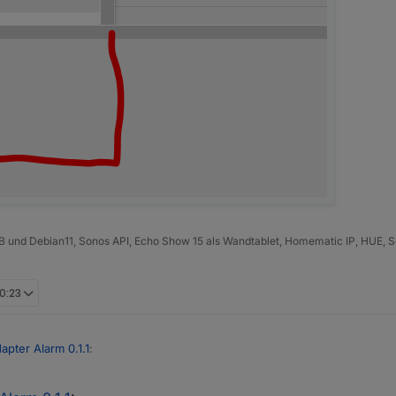
B und Debian11, Sonos API, Echo Show 15 als Wandtablet, Homematic IP, HUE, S
10:23
apter Alarm 0.1.1
: