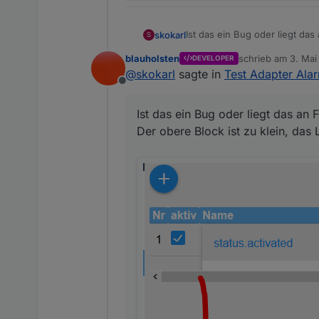
Ist das ein Bug oder liegt das 
skokarl
S
Der obere Block ist zu klein, 
blauholsten
schrieb am
3. Mai
DEVELOPER
zuletzt editiert vo
@
skokarl
sagte in
Test Adapter Alar
Offline
Ist das ein Bug oder liegt das an F
Der obere Block ist zu klein, das 