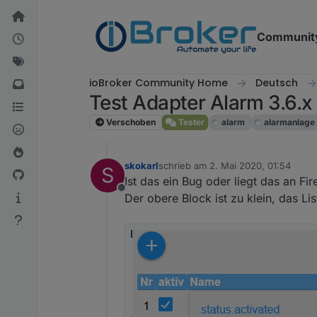
Weiter zum Inhalt
Communit
ioBroker Community Home
Deutsch
Test Adapter Alarm 3.6.x
Verschoben
Tester
alarm
alarmanlage
skokarl
schrieb am
2. Mai 2020, 01:54
S
zuletzt editiert von
Ist das ein Bug oder liegt das an Fir
Offline
Der obere Block ist zu klein, das Li