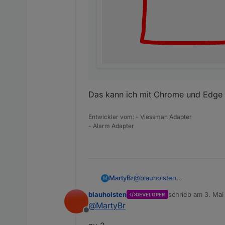
Das kann ich mit Chrome und Edge 
Entwickler vom: - Viessman Adapter
- Alarm Adapter
@
blauholsten
MartyBr
M
Ich finde deinen Adapter supe
blauholsten
schrieb am
3. Mai
DEVELOPER
Tipp geben:
Unscharf
zuletzt editiert vo
@
MartyBr
Ich würde gerne 3 verschied
Bei 1 ist die Alarmanlage abg
Intern scharf
Offline
Bei 2 sind Familienmitgliede
Extern scharf.