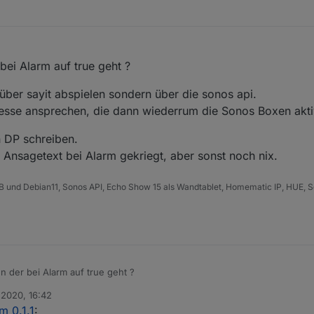
bei Alarm auf true geht ?
 über sayit abspielen sondern über die sonos api.
resse ansprechen, die dann wiederrum die Sonos Boxen aktiv
n DP schreiben.
 Ansagetext bei Alarm gekriegt, aber sonst noch nix.
B und Debian11, Sonos API, Echo Show 15 als Wandtablet, Homematic IP, HUE, S
n der bei Alarm auf true geht ?
 2020, 16:42
 nicht über sayit abspielen sondern über die sonos api.
n
m 0.1.1
:
ttp Adresse ansprechen, die dann wiederrum die Sonos Boxen aktiviert.