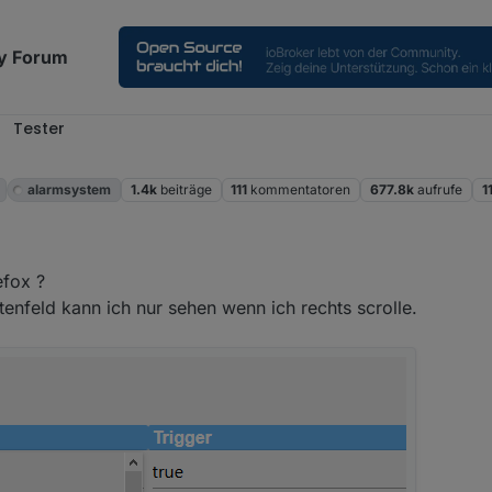
y Forum
Tester
alarmsystem
1.4k
beiträge
111
kommentatoren
677.8k
aufrufe
1
efox ?
stenfeld kann ich nur sehen wenn ich rechts scrolle.