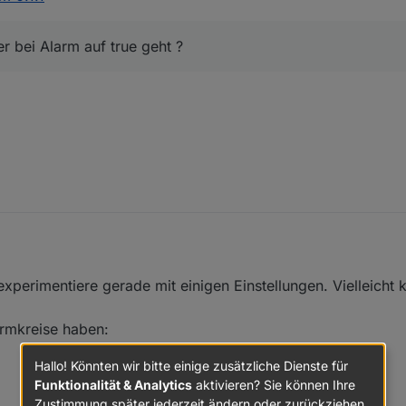
 um den DP schreiben.
 einen Ansagetext bei Alarm gekriegt, aber sonst noch nix.
r bei Alarm auf true geht ?
experimentiere gerade mit einigen Einstellungen. Vielleicht 
rmkreise haben:
Hallo! Könnten wir bitte einige zusätzliche Dienste für
Funktionalität & Analytics
aktivieren? Sie können Ihre
Zustimmung später jederzeit ändern oder zurückziehen.