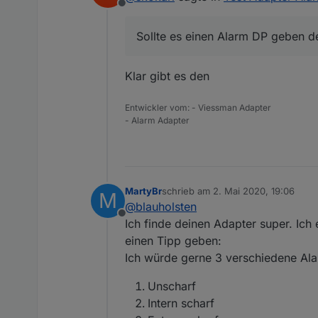
Offline
Dafür könnte ich ein Blockly
Irgendwie hab ich bisher zwar
Sollte es einen Alarm DP geben de
Klar gibt es den
Entwickler vom: - Viessman Adapter
- Alarm Adapter
MartyBr
schrieb am
2. Mai 2020, 19:06
M
zuletzt editiert von
@
blauholsten
Offline
Ich finde deinen Adapter super. Ich 
einen Tipp geben:
Ich würde gerne 3 verschiedene Ala
Unscharf
Intern scharf