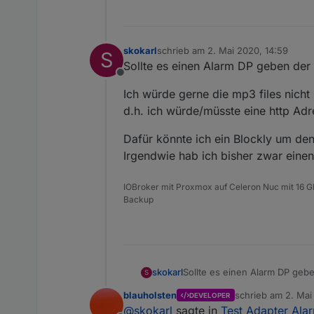
skokarl
schrieb am
2. Mai 2020, 14:59
S
zuletzt editiert von
Sollte es einen Alarm DP geben der 
Offline
Ich würde gerne die mp3 files nicht
d.h. ich würde/müsste eine http Ad
Dafür könnte ich ein Blockly um de
Irgendwie hab ich bisher zwar einen
IOBroker mit Proxmox auf Celeron Nuc mit 16 G
Backup
Sollte es einen Alarm DP gebe
skokarl
S
blauholsten
schrieb am
2. Mai
DEVELOPER
Ich würde gerne die mp3 files
zuletzt editiert vo
@
skokarl
sagte in
Test Adapter Alar
d.h. ich würde/müsste eine h