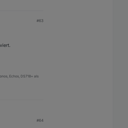
#63
iert.
onos, Echos, DS718+ als
#64