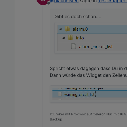
@
blauholsten
sagte in
Test Adapter 
@
blauholsten
sagte in
Offline
Gibt es doch schon....
Natürlich darf man d
Gibt es doch schon....
umzusetzen und das
Wunsch 1
Ich hätte nicht viele Al
Das erste was ich mir 
auch immer, Liste, Tab
Hintergrund ist, dass 
angesprochen haben. S
Spricht etwas dagegen dass Du in d
Wenn ich mal ne Idee h
Dann würde das Widget den Zeilen
IOBroker mit Proxmox auf Celeron Nuc mit 16 G
Backup