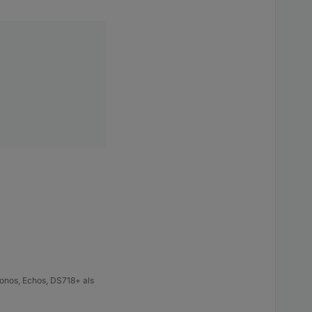
en, alles
, in welcher Form
oren gerade
sen.
onos, Echos, DS718+ als