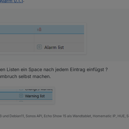
Alarm 0.1.1
:
Test Adapter Alarm 0.1.1
:
as, eher im Gegenteil, ist erwünscht. Allerdings kann ich nicht versprech
 auch zeitnah. Versuche jedoch mein bestes.
arm Kontakte, aber vielleicht doch ein paar.
wünsche würde, wäre eine Liste aller aktueller angesprochener Aktoren
elle oder irgendwas, was für Dich einfach zu realisieren wäre.
man dann z.B. in einem Widget darstellen kann welche und wieviele Akt
omit erspart man sich, dass alle Aktoren einzeln abgefagt werden müs
en Listen ein Space nach jedem Eintrag einfügst ?
abe, die zu aufwendig ist, verzeih es mir einfach und vergiss es.
umbruch selbst machen.
B und Debian11, Sonos API, Echo Show 15 als Wandtablet, Homematic IP, HUE, S