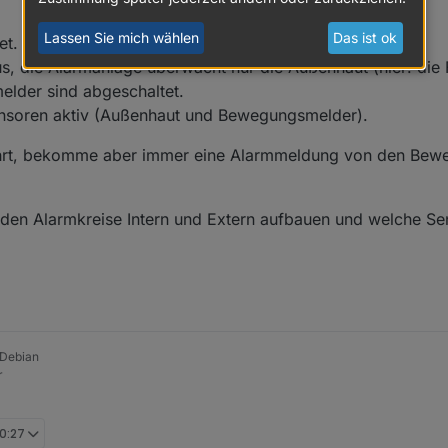
Lassen Sie mich wählen
Das ist ok
et.
us, die Alarmanlage überwacht nur die Außenhaut (hier: die 
lder sind abgeschaltet.
ensoren aktiv (Außenhaut und Bewegungsmelder).
ührt, bekomme aber immer eine Alarmmeldung von den Bew
iden Alarmkreise Intern und Extern aufbauen und welche Se
 Debian
r
10:27