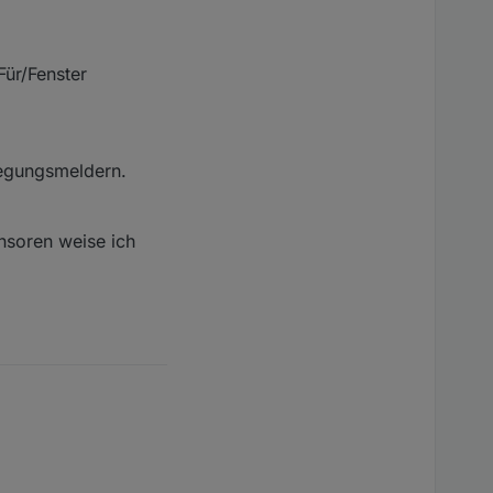
Für/Fenster
egungsmeldern.
nsoren weise ich