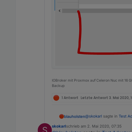
IOBroker mit Proxmox auf Celeron Nuc mit 16 G
Backup
1 Antwort
Letzte Antwort
3. Mai 2020, 
@
skokarl
sagte in
Test Ad
blauholsten
skokarl
schrieb am
2. Mai 2020, 07:35
S
zuletzt editiert von