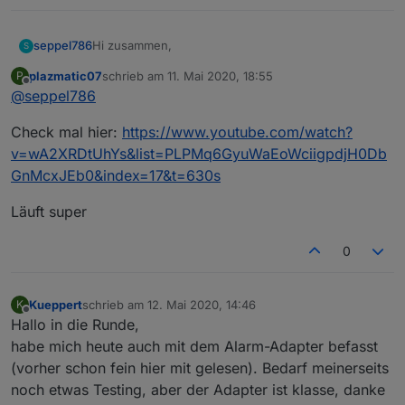
Hi zusammen,
seppel786
S
plazmatic07
schrieb am
11. Mai 2020, 18:55
P
erstmal vielen Dank für die Enwicklung des
zuletzt editiert von
Offline
@
seppel786
Adapters.
Für Leute, wie mich, ohne große Skriptkentnisse
Danke und Gruß,
Check mal hier:
https://www.youtube.com/watch?
echt eine Erleichterung.
Seppel
Hat jemand ggf. eine Visualisierung mit einem PIN-
v=wA2XRDtUhYs&list=PLPMq6GyuWaEoWciigpdjH0Db
Codefeld dir er gerne teilen möchte? :-)
GnMcxJEb0&index=17&t=630s
Läuft super
0
Kueppert
schrieb am
12. Mai 2020, 14:46
K
zuletzt editiert von
Offline
Hallo in die Runde,
habe mich heute auch mit dem Alarm-Adapter befasst
(vorher schon fein hier mit gelesen). Bedarf meinerseits
noch etwas Testing, aber der Adapter ist klasse, danke