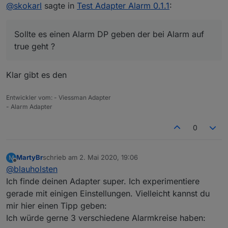
Offline
@
skokarl
sagte in
Test Adapter Alarm 0.1.1
:
abspielen sondern über die sonos api.
d.h. ich würde/müsste eine http Adresse ansprechen,
Dafür könnte ich ein Blockly um den DP schreiben.
die dann wiederrum die Sonos Boxen aktiviert.
Irgendwie hab ich bisher zwar einen Ansagetext bei
Sollte es einen Alarm DP geben der bei Alarm auf
Alarm gekriegt, aber sonst noch nix.
true geht ?
Klar gibt es den
Entwickler vom: - Viessman Adapter
- Alarm Adapter
0
MartyBr
schrieb am
2. Mai 2020, 19:06
M
zuletzt editiert von
Offline
@
blauholsten
Ich finde deinen Adapter super. Ich experimentiere
gerade mit einigen Einstellungen. Vielleicht kannst du
mir hier einen Tipp geben:
Ich würde gerne 3 verschiedene Alarmkreise haben: