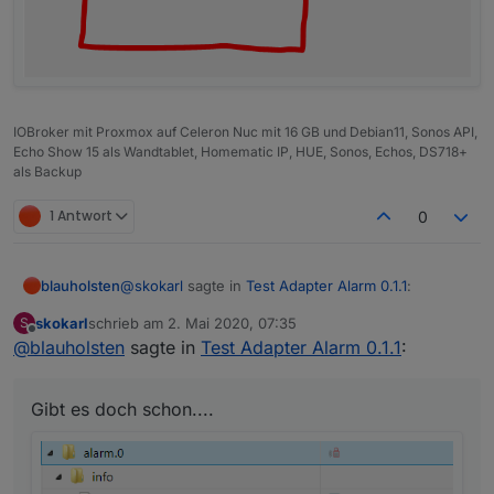
IOBroker mit Proxmox auf Celeron Nuc mit 16 GB und Debian11, Sonos API,
Echo Show 15 als Wandtablet, Homematic IP, HUE, Sonos, Echos, DS718+
als Backup
1 Antwort
0
@
skokarl
sagte in
Test Adapter Alarm 0.1.1
:
blauholsten
skokarl
schrieb am
2. Mai 2020, 07:35
S
zuletzt editiert von
Offline
@
blauholsten
sagte in
@
blauholsten
Test Adapter Alarm 0.1.1
sagte in
Test Adapter Alarm
:
0.1.1
:
Gibt es doch schon....
Gibt es doch schon....
Natürlich darf man das, eher im
Gegenteil, ist erwünscht. Allerdings
kann ich nicht versprechen, alles
umzusetzen und das auch zeitnah.