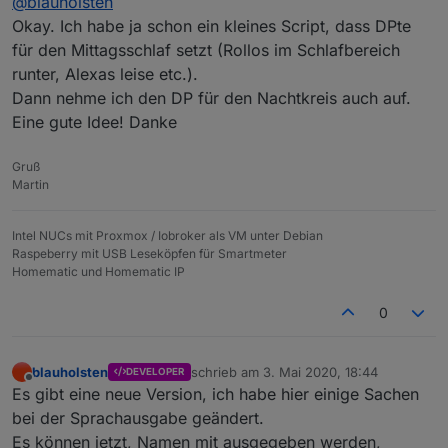
@
blauholsten
Button de/aktiviert sollte das genau deinen
Wünschen entsprechen, denke ich.
Okay. Ich habe ja schon ein kleines Script, dass DPte
für den Mittagsschlaf setzt (Rollos im Schlafbereich
runter, Alexas leise etc.).
Dann nehme ich den DP für den Nachtkreis auch auf.
Eine gute Idee! Danke
Gruß
Martin
Intel NUCs mit Proxmox / Iobroker als VM unter Debian
Raspeberry mit USB Leseköpfen für Smartmeter
Homematic und Homematic IP
0
blauholsten
schrieb am
3. Mai 2020, 18:44
DEVELOPER
zuletzt editiert von
Offline
Es gibt eine neue Version, ich habe hier einige Sachen
bei der Sprachausgabe geändert.
Es können jetzt, Namen mit ausgegeben werden,