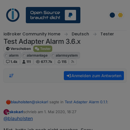
Weiter zum Inhalt
ioBroker Community Home
Deutsch
Tester
Test Adapter Alarm 3.6.x
Verschoben
Tester
alarm
alarmanlage
alarmsystem
1.4k
111
677.7k
115
Anmelden zum Antworten
@
skokarl
sagte in
Test Adapter Alarm 0.1.1
:
blauholsten
skokarl
schrieb am
1. Mai 2020, 18:27
S
zuletzt editiert von
Offline
@
blauholsten
@
blauholsten
sagte in
Test Adapter Alarm
0.1.1
:
Gibt es doch schon....
Mist, hatte ich noch nicht gesehen. Sorry.