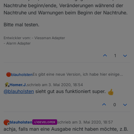
Nachtruhe beginn/ende, Veränderungen während der
Nachtruhe und Warnungen beim Beginn der Nachtruhe.
Bitte mal testen.
Entwickler vom: - Viessman Adapter
- Alarm Adapter
1
Es gibt eine neue Version, ich habe hier einige
blauholsten
Sachen bei der Sprachausgabe geändert.
Homer.J.
schrieb am
3. Mai 2020, 18:54
Es können jetzt, Namen mit ausgegeben werden,
Bitte mal testen.
zuletzt editiert von
Offline
@
blauholsten
sieht gut aus funktioniert super.
Nachtruhe beginn/ende, Veränderungen während
der Nachtruhe und Warnungen beim Beginn der
Nachtruhe.
0
blauholsten
schrieb am
3. Mai 2020, 18:57
DEVELOPER
zuletzt editiert von
Offline
achja, falls man eine Ausgabe nicht haben möchte, z.B.