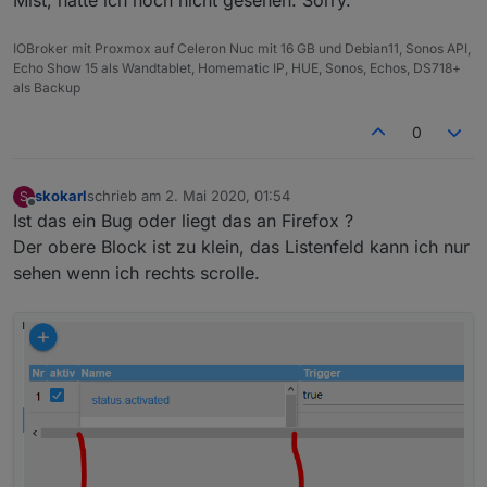
Natürlich darf man das, eher im
IOBroker mit Proxmox auf Celeron Nuc mit 16 GB und Debian11, Sonos API,
Gegenteil, ist erwünscht. Allerdings
Echo Show 15 als Wandtablet, Homematic IP, HUE, Sonos, Echos, DS718+
kann ich nicht versprechen, alles
als Backup
umzusetzen und das auch zeitnah.
Versuche jedoch mein bestes.
0
Wunsch 1
Ich hätte nicht viele Alarm Kontakte, aber
skokarl
schrieb am
2. Mai 2020, 01:54
S
zuletzt editiert von
Offline
vielleicht doch ein paar.
Ist das ein Bug oder liegt das an Firefox ?
Das erste was ich mir wünsche würde, wäre
Der obere Block ist zu klein, das Listenfeld kann ich nur
eine Liste aller aktueller angesprochener
sehen wenn ich rechts scrolle.
Aktoren, in welcher Form
auch immer, Liste, Tabelle oder irgendwas,
was für Dich einfach zu realisieren wäre.
Hintergrund ist, dass man dann z.B. in einem
Widget darstellen kann welche und wieviele
Aktoren gerade angesprochen haben. Somit
erspart man sich, dass alle Aktoren einzeln
abgefagt werden müssen.
Wenn ich mal ne Idee habe, die zu aufwendig
ist, verzeih es mir einfach und vergiss es.