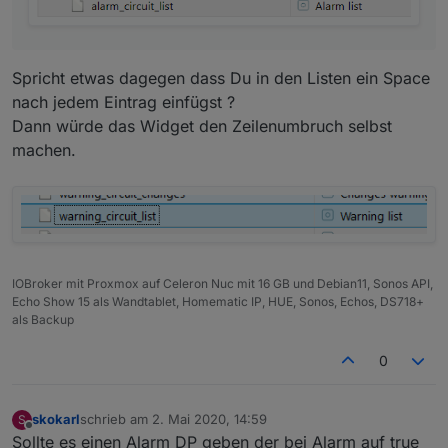
Versuche jedoch mein bestes.
Wunsch 1
Spricht etwas dagegen dass Du in den Listen ein Space
Ich hätte nicht viele Alarm Kontakte, aber
nach jedem Eintrag einfügst ?
vielleicht doch ein paar.
Das erste was ich mir wünsche würde, wäre
Dann würde das Widget den Zeilenumbruch selbst
eine Liste aller aktueller angesprochener
machen.
Aktoren, in welcher Form
auch immer, Liste, Tabelle oder irgendwas,
was für Dich einfach zu realisieren wäre.
Hintergrund ist, dass man dann z.B. in einem
Widget darstellen kann welche und wieviele
Aktoren gerade angesprochen haben. Somit
erspart man sich, dass alle Aktoren einzeln
IOBroker mit Proxmox auf Celeron Nuc mit 16 GB und Debian11, Sonos API,
abgefagt werden müssen.
Echo Show 15 als Wandtablet, Homematic IP, HUE, Sonos, Echos, DS718+
als Backup
Wenn ich mal ne Idee habe, die zu aufwendig
ist, verzeih es mir einfach und vergiss es.
0
skokarl
schrieb am
2. Mai 2020, 14:59
S
zuletzt editiert von
Offline
Sollte es einen Alarm DP geben der bei Alarm auf true