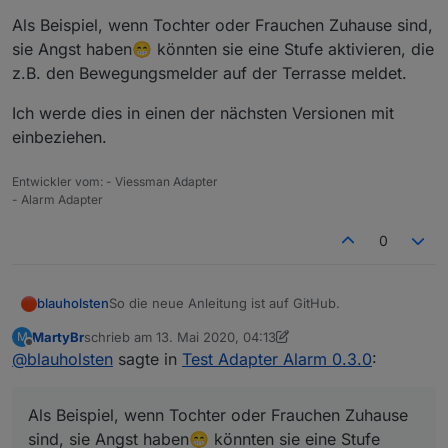
Als Beispiel, wenn Tochter oder Frauchen Zuhause sind,
sie Angst haben😁 könnten sie eine Stufe aktivieren, die
z.B. den Bewegungsmelder auf der Terrasse meldet.
Ich werde dies in einen der nächsten Versionen mit
einbeziehen.
Entwickler vom: - Viessman Adapter
- Alarm Adapter
0
So die neue Anleitung ist auf GitHub.
blauholsten
MartyBr
schrieb am
13. Mai 2020, 04:13
M
Da ja mehrfach der Wunsch geäußert wurde, dass
zuletzt editiert von MartyBr
Offline
@
blauholsten
sagte in
Test Adapter Alarm 0.3.0
:
es eine Überwachung auch bei Anwesenheit
gewünscht ist, ich das jedoch nicht ganz
Als Beispiel, wenn Tochter oder Frauchen
nachvollziehen konnte, ist mir heute zufällig eine
Zuhause sind, sie Angst haben😁 könnten sie eine
Als Beispiel, wenn Tochter oder Frauchen Zuhause
Situation eingefallen und ich kann das besser
Stufe aktivieren, die z.B. den Bewegungsmelder
Ich werde dies in einen der nächsten Versionen
nachvollziehen.
auf der Terrasse meldet.
sind, sie Angst haben😁 könnten sie eine Stufe
mit einbeziehen.