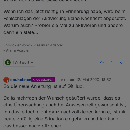
einmal via "+" versucht, die Telegram-Instanz
hinzuzufügen. Mit "+" kann man aber nur einen
Wenn ich das jetzt richtig in Erinnerung habe, wird beim
Datenpunkt auswählen. Also manuell einfach
eingetippert.
Fehlschlagen der Aktivierung keine Nachricht abgesetzt.
Wenn ich jetzt bewusst versuche, die Alarmanlage
Warum auch? Probier sie Mal zu aktivieren und ändere
zu aktivieren bei geöffneten Fenstern, erhalte ich ja
dann ein state....
in den Adapter-DPs auch eine entsprechende
Warnmeldung (alles gut) - mein Telegram-Adapter
schweigt aber :(
Entwickler vom: - Viessman Adapter
- Alarm Adapter
K
1 Antwort
1
blauholsten
schrieb am
12. Mai 2020, 18:57
DEVELOPER
zuletzt editiert von
Offline
So die neue Anleitung ist auf GitHub.
Da ja mehrfach der Wunsch geäußert wurde, dass es
eine Überwachung auch bei Anwesenheit gewünscht ist,
ich das jedoch nicht ganz nachvollziehen konnte, ist mir
heute zufällig eine Situation eingefallen und ich kann
das besser nachvollziehen.