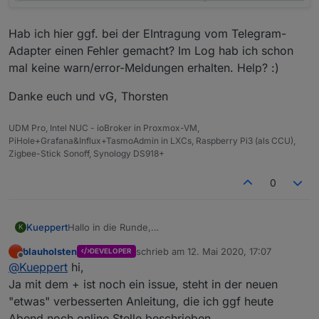
Hab ich hier ggf. bei der EIntragung vom Telegram-
Adapter einen Fehler gemacht? Im Log hab ich schon
mal keine warn/error-Meldungen erhalten. Help? :)
Danke euch und vG, Thorsten
UDM Pro, Intel NUC - ioBroker in Proxmox-VM,
PiHole+Grafana&Influx+TasmoAdmin in LXCs, Raspberry Pi3 (als CCU),
Zigbee-Stick Sonoff, Synology DS918+
0
Hallo in die Runde,
Kueppert
K
habe mich heute auch mit dem Alarm-Adapter
blauholsten
schrieb am
12. Mai 2020, 17:07
DEVELOPER
befasst (vorher schon fein hier mit gelesen). Bedarf
Adapter in der Adapter-Übersicht:
zuletzt editiert von
Offline
@
Kueppert
hi,
meinerseits noch etwas Testing, aber der Adapter ist
klasse, danke dafür :)
Hab ich hier ggf. bei der EIntragung vom Telegram-
Ja mit dem + ist noch ein issue, steht in der neuen
und auch so im Alarm-Adapter manuell eingetragen:
Jetzt würde ich gern auch via telegram Infos
Adapter einen Fehler gemacht? Im Log hab ich schon
"etwas" verbesserten Anleitung, die ich ggf heute
erhalten. Habe einmal
telegram.0
ausprobiert und
mal keine warn/error-Meldungen erhalten. Help? :)
Danke euch und vG, Thorsten
Abend noch online Stelle beschrieben.