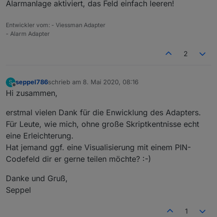
Alarmanlage aktiviert, das Feld einfach leeren!
Entwickler vom: - Viessman Adapter
- Alarm Adapter
2
seppel786
schrieb am
8. Mai 2020, 08:16
S
zuletzt editiert von
Offline
Hi zusammen,
erstmal vielen Dank für die Enwicklung des Adapters.
Für Leute, wie mich, ohne große Skriptkentnisse echt
eine Erleichterung.
Hat jemand ggf. eine Visualisierung mit einem PIN-
Codefeld dir er gerne teilen möchte? :-)
Danke und Gruß,
Seppel
1