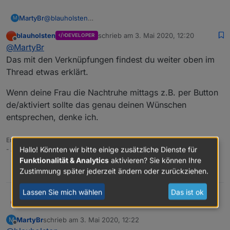
@
blauholsten
MartyBr
M
Zu 2:
blauholsten
schrieb am
3. Mai 2020, 12:20
DEVELOPER
Meine Frau legt Mittags auch bis zu 3 Stunden
Hast du ein Beispiel für mich, wie ich die Autoren
zuletzt editiert von
Offline
@
MartyBr
Mittagsruhe ein (krankheitsbedingt). In dieser Zeit
auch die Kreise verteile? Also Tür/Fenster Sensor und
schaltet unsere bisherige Alarmierung auch auf intern
z.b. einen Bewegungsmelder?
Wie schaltet man die Verknüpfungen? Hast du da
Das mit den Verknüpfungen findest du weiter oben im
scharf.
Dann kann ich mal versuchen das bei mir abzubilden.
auch ein Bespiel für mich?
Thread etwas erklärt.
Wenn deine Frau die Nachtruhe mittags z.B. per Button
de/aktiviert sollte das genau deinen Wünschen
entsprechen, denke ich.
Entwickler vom: - Viessman Adapter
Hallo! Könnten wir bitte einige zusätzliche Dienste für
- Alarm Adapter
Funktionalität & Analytics
aktivieren? Sie können Ihre
0
Zustimmung später jederzeit ändern oder zurückziehen.
Lassen Sie mich wählen
Das ist ok
@
MartyBr
blauholsten
Das mit den Verknüpfungen findest du weiter
MartyBr
schrieb am
3. Mai 2020, 12:22
M
oben im Thread etwas erklärt.
Wenn deine Frau die Nachtruhe mittags z.B. per
zuletzt editiert von
Offline