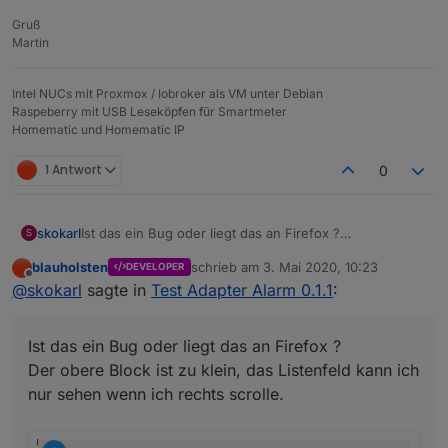
Gruß
Martin
Intel NUCs mit Proxmox / Iobroker als VM unter Debian
Raspeberry mit USB Leseköpfen für Smartmeter
Homematic und Homematic IP
1 Antwort
0
Ist das ein Bug oder liegt das an Firefox ?
skokarl
S
Der obere Block ist zu klein, das Listenfeld kann ich
blauholsten
schrieb am
3. Mai 2020, 10:23
DEVELOPER
nur sehen wenn ich rechts scrolle.
zuletzt editiert von
Offline
@
skokarl
sagte in
Test Adapter Alarm 0.1.1
:
Ist das ein Bug oder liegt das an Firefox ?
Der obere Block ist zu klein, das Listenfeld kann ich
nur sehen wenn ich rechts scrolle.