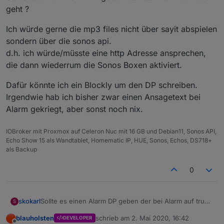
geht ?
Ich würde gerne die mp3 files nicht über sayit abspielen
sondern über die sonos api.
d.h. ich würde/müsste eine http Adresse ansprechen,
die dann wiederrum die Sonos Boxen aktiviert.
Dafür könnte ich ein Blockly um den DP schreiben.
Irgendwie hab ich bisher zwar einen Ansagetext bei
Alarm gekriegt, aber sonst noch nix.
IOBroker mit Proxmox auf Celeron Nuc mit 16 GB und Debian11, Sonos API,
Echo Show 15 als Wandtablet, Homematic IP, HUE, Sonos, Echos, DS718+
als Backup
0
Sollte es einen Alarm DP geben der bei Alarm auf true
skokarl
S
geht ?
blauholsten
schrieb am
2. Mai 2020, 16:42
DEVELOPER
Ich würde gerne die mp3 files nicht über sayit
zuletzt editiert von