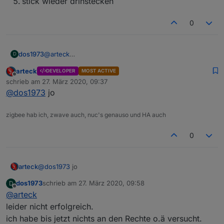
stick wieder drinstecken
du hast ein serialport problem.. nicht /dev/ttyACM0.. die
Rechtevergabe auf den /dev/ttyACM0 hilft da nicht
0
@
arteck
dos1973
D
nochmals bitte - das sonst kaputt verwirrt mich ;-)
arteck
DEVELOPER
MOST ACTIVE
so die Reihenfolge korrekt?
Offline
schrieb am
27. März 2020, 09:37
zuletzt editiert von
@
dos1973
jo
Stick abstecken?
adapter stop
ordner löschen
zigbee hab ich, zwave auch, nuc's genauso und HA auch
git install
stick wieder drinstecken
0
arteck
@
dos1973
jo
dos1973
schrieb am
27. März 2020, 09:58
D
zuletzt editiert von
Offline
@
arteck
leider nicht erfolgreich.
ich habe bis jetzt nichts an den Rechte o.ä versucht.