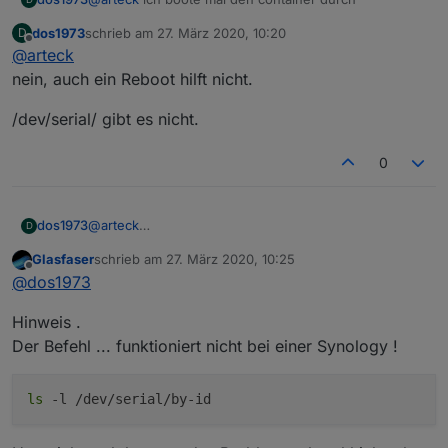
dos1973
schrieb am
27. März 2020, 10:20
D
zuletzt editiert von
Offline
@
arteck
nein, auch ein Reboot hilft nicht.
/dev/serial/ gibt es nicht.
0
@
arteck
dos1973
D
nein, auch ein Reboot hilft nicht.
Glasfaser
schrieb am
27. März 2020, 10:25
/dev/serial/ gibt es nicht.
zuletzt editiert von
Offline
@
dos1973
Hinweis .
Der Befehl ... funktioniert nicht bei einer Synology !
ls
-l /dev/serial/by-id