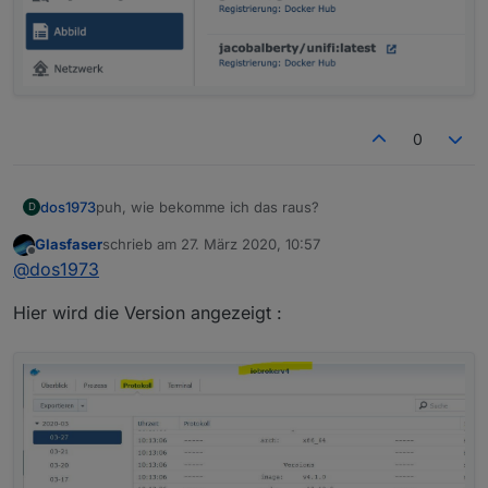
0
puh, wie bekomme ich das raus?
dos1973
D
Glasfaser
schrieb am
27. März 2020, 10:57
lädt er das nicht automatisch - wenn latest drin ist?
zuletzt editiert von
Offline
@
dos1973
Hier wird die Version angezeigt :