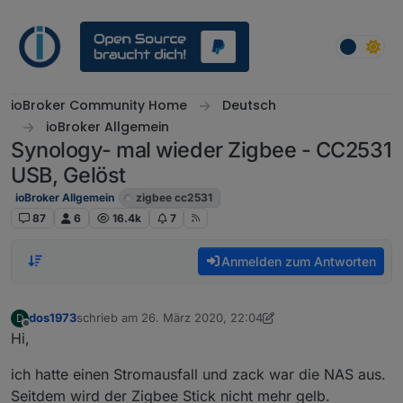
Weiter zum Inhalt
ioBroker Community Home
Deutsch
ioBroker Allgemein
Synology- mal wieder Zigbee - CC2531
USB, Gelöst
ioBroker Allgemein
zigbee cc2531
87
6
16.4k
7
Anmelden zum Antworten
dos1973
schrieb am
26. März 2020, 22:04
D
zuletzt editiert von dos1973
Offline
Hi,
ich hatte einen Stromausfall und zack war die NAS aus.
Seitdem wird der Zigbee Stick nicht mehr gelb.