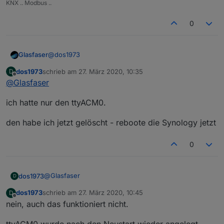
KNX .. Modbus ..
0
@
dos1973
Glasfaser
dos1973
schrieb am
27. März 2020, 10:35
D
Hinweis .
zuletzt editiert von
Offline
@
Glasfaser
Der Befehl ... funktioniert nicht bei einer Synology !
ich hatte nur den ttyACM0.
Hatte ich auch letztens das Problem , obwohl ich
schon das neue Image von buanet habe .
den habe ich jetzt gelöscht - reboote die Synology jetzt
0
@
Glasfaser
dos1973
D
dos1973
schrieb am
27. März 2020, 10:45
D
ich hatte nur den ttyACM0.
zuletzt editiert von
Offline
nein, auch das funktioniert nicht.
Lösche mal die beiden Dateien und starte die
den habe ich jetzt gelöscht - reboote die Synology
Synology neu
ttyACM0 wurde nach den Neustart wieder angelegt.
jetzt