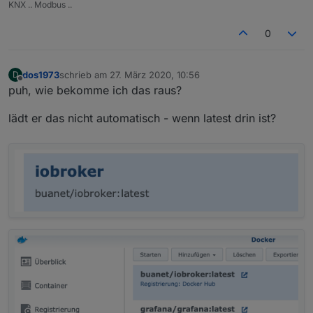
KNX .. Modbus ..
0
dos1973
schrieb am
27. März 2020, 10:56
D
zuletzt editiert von
Offline
puh, wie bekomme ich das raus?
lädt er das nicht automatisch - wenn latest drin ist?