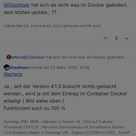
zuletzt editiert von
@
Glasfaser
hat sich da nicht was im Docker geändert..
seid letzten update.. ??
zigbee hab ich, zwave auch, nuc's genauso und HA auch
0
arteck
@
Glasfaser
hat sich da nicht was im Docker geändert..
seid letzten update.. ??
Glasfaser
schrieb am
27. März 2020, 10:56
zuletzt editiert von
Offline
@
arteck
Ja , seit der Version 4.1.0 braucht nichts gemacht
werden , wird ja mit dem Eintrag im Container Docker
erledigt ( Bild siehe oben ).
Funktioniert auch zu 100 %
Synology 918+ 16GB - ioBroker in Docker v9 , VISO auf Trekstor
Primebook C13 13,3" , Hikvision Domkameras mit Surveillance Station ..
CCU RaspberryMatic in Synology VM .. Zigbee CC2538+CC2592 .. Sonoff ..