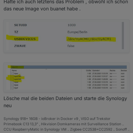
Hatte ich auch letztens das Problem , obwohl ich schon
das neue Image von buanet habe .
Lösche mal die beiden Dateien und starte die Synology
neu
Synology 918+ 16GB - ioBroker in Docker v9 , VISO auf Trekstor
Primebook C13 13,3" , Hikvision Domkameras mit Surveillance Station ..
CCU RaspberryMatic in Synology VM .. Zigbee CC2538+CC2592 .. Sonoff ..