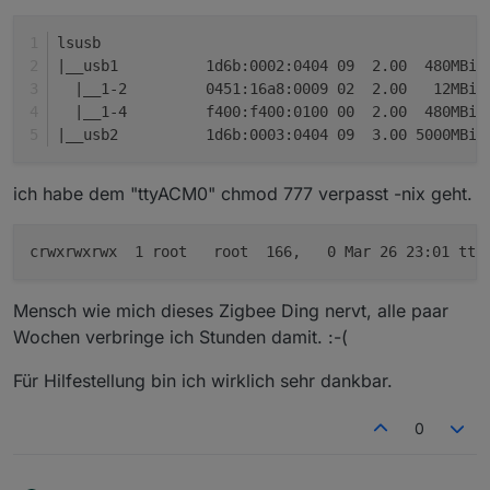
zigbee
.0
2020
-
03
-
26
22
:
53
:
19.634
	err
zigbee
.0
2020
-
03
-
26
22
:
53
:
19.627
	in
lsusb
zigbee
.0
2020
-
03
-
26
22
:
53
:
19.623
	in
|__usb1          1d6b:0002:0404 09  2.00  480MBit
zigbee
.0
2020
-
03
-
26
22
:
53
:
19.622
	in
  |__1-2         0451:16a8:0009 02  2.00   12MBit
  |__1-4         f400:f400:0100 00  2.00  480MBit
|__usb2          1d6b:0003:0404 09  3.00 5000MBit
ich habe dem "ttyACM0" chmod 777 verpasst -nix geht.
Mensch wie mich dieses Zigbee Ding nervt, alle paar
Wochen verbringe ich Stunden damit. :-(
Für Hilfestellung bin ich wirklich sehr dankbar.
0