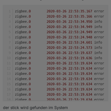
zigbee
.0
2020
-
03
-
26
22
:
53
:
35.167
	err
zigbee
.0
2020
-
03
-
26
22
:
53
:
35.166
	err
zigbee
.0
2020
-
03
-
26
22
:
53
:
34.950
	in
zigbee
.0
2020
-
03
-
26
22
:
53
:
34.949
	in
zigbee
.0
2020
-
03
-
26
22
:
53
:
24.949
	err
zigbee
.0
2020
-
03
-
26
22
:
53
:
24.948
	err
zigbee
.0
2020
-
03
-
26
22
:
53
:
24.601
	in
zigbee
.0
2020
-
03
-
26
22
:
53
:
24.573
	in
zigbee
.0
2020
-
03
-
26
22
:
53
:
19.637
	in
zigbee
.0
2020
-
03
-
26
22
:
53
:
19.636
	in
zigbee
.0
2020
-
03
-
26
22
:
53
:
19.634
zigbee
.0
2020
-
03
-
26
22
:
53
:
19.634
	
zigbee
.0
2020
-
03
-
26
22
:
53
:
19.634
	
zigbee
.0
2020
-
03
-
26
22
:
53
:
19.634
zigbee
.0
2020
-
03
-
26
22
:
53
:
19.634
	
zigbee
.0
2020
-
03
-
26
22
:
53
:
19.634
zigbee
.0
2020
-
03
-
26
22
:
53
:
19.634
	
zigbee
.0
2020
-
03
-
26
22
:
53
:
19.634
	
zigbee
.0
2020
-
03
-
26
22
:
53
:
19.634
	
der stick wird gefunden im System
zigbee
.0
2020
-
03
-
26
22
:
53
:
19.634
	