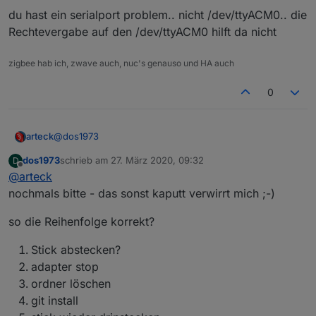
du hast ein serialport problem.. nicht /dev/ttyACM0.. die
Rechtevergabe auf den /dev/ttyACM0 hilft da nicht
zigbee hab ich, zwave auch, nuc's genauso und HA auch
0
@
dos1973
arteck
dos1973
schrieb am
27. März 2020, 09:32
D
der Stick nicht durchgereicht..
zuletzt editiert von
Offline
@
arteck
oder genau so und nicht anders..sonst kaputt
nochmals bitte - das sonst kaputt verwirrt mich ;-)
dann adapter stopp
so die Reihenfolge korrekt?
folgende Ordner löschen
Stick abstecken?
adapter stop
rm -R /opt/iobroker/node_modules/iobroker.zigbe
ordner löschen
rm -R /opt/iobroker/node_modules/zigbee-herdsma
dann von git neu installieren.. danach sollte es wieder
git install
rm -R /opt/iobroker/node_modules/@serialport

tun...