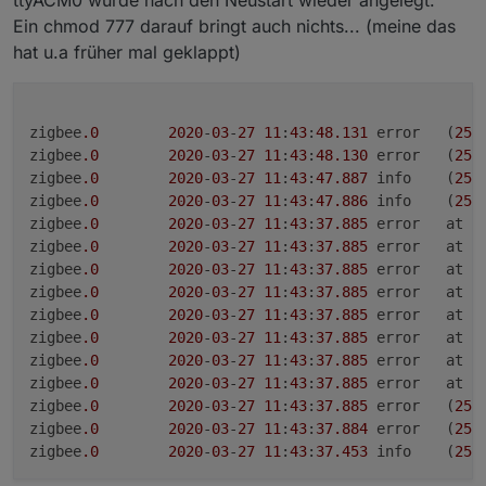
Ein chmod 777 darauf bringt auch nichts... (meine das
hat u.a früher mal geklappt)
zigbee
.0
2020
-
03
-
27
11
:
43
:
48.131
	error	(
253
zigbee
.0
2020
-
03
-
27
11
:
43
:
48.130
	error	(
253
zigbee
.0
2020
-
03
-
27
11
:
43
:
47.887
	info	(
253
zigbee
.0
2020
-
03
-
27
11
:
43
:
47.886
	info	(
253
zigbee
.0
2020
-
03
-
27
11
:
43
:
37.885
	error	
zigbee
.0
2020
-
03
-
27
11
:
43
:
37.885
	error	at 
S
zigbee
.0
2020
-
03
-
27
11
:
43
:
37.885
	error	at 
S
zigbee
.0
2020
-
03
-
27
11
:
43
:
37.885
	error
zigbee
.0
2020
-
03
-
27
11
:
43
:
37.885
	error	at 
n
zigbee
.0
2020
-
03
-
27
11
:
43
:
37.885
	erro
zigbee
.0
2020
-
03
-
27
11
:
43
:
37.885
	error	at 
G
zigbee
.0
2020
-
03
-
27
11
:
43
:
37.885
	error	at 
Z
zigbee
.0
2020
-
03
-
27
11
:
43
:
37.885
	error	(
253
zigbee
.0
2020
-
03
-
27
11
:
43
:
37.884
	error	(
253
zigbee
.0
2020
-
03
-
27
11
:
43
:
37.453
	info	(
253