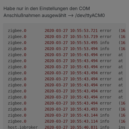
Habe nur in den Einstellungen den COM
Anschlußnahmen ausgewählt --> /dev/ttyACM0
zigbee
.0
2020
-
03
-
27
10
:
55
:
53.721
	error	(
160
zigbee
.0
2020
-
03
-
27
10
:
55
:
53.719
	error	(
160
zigbee
.0
2020
-
03
-
27
10
:
55
:
53.495
	info	(
160
zigbee
.0
2020
-
03
-
27
10
:
55
:
53.494
	info	(
160
zigbee
.0
2020
-
03
-
27
10
:
55
:
43.494
	error	
zigbee
.0
2020
-
03
-
27
10
:
55
:
43.494
	error	at 
S
zigbee
.0
2020
-
03
-
27
10
:
55
:
43.494
	error	at 
S
zigbee
.0
2020
-
03
-
27
10
:
55
:
43.494
	error
zigbee
.0
2020
-
03
-
27
10
:
55
:
43.494
	error	at 
n
zigbee
.0
2020
-
03
-
27
10
:
55
:
43.494
	erro
zigbee
.0
2020
-
03
-
27
10
:
55
:
43.494
	error	at 
G
zigbee
.0
2020
-
03
-
27
10
:
55
:
43.494
	error	at 
Z
zigbee
.0
2020
-
03
-
27
10
:
55
:
43.494
	error	(
160
zigbee
.0
2020
-
03
-
27
10
:
55
:
43.493
	error	(
160
zigbee
.0
2020
-
03
-
27
10
:
55
:
43.144
	info	(
160
zigbee
.0
2020
-
03
-
27
10
:
55
:
43.114
	info	(
160
host.
iobroker
2020
-
03
-
27
10
:
55
:
40.831
	info	