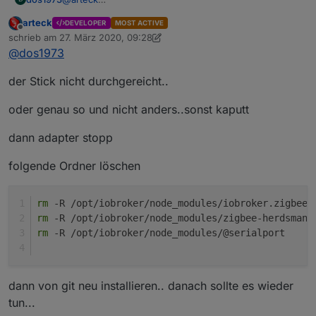
zigbee.0	2020-03-26 22:53:19.634	error	(86
nee, leider klappt das auch nicht.
arteck
zigbee.0	2020-03-26 22:53:19.627	info	(8
DEVELOPER
MOST ACTIVE
Offline
schrieb am
27. März 2020, 09:28
zigbee.0	2020-03-26 22:53:19.623	info	(
zuletzt editiert von arteck
@
dos1973
der Stick nicht durchgereicht..
oder genau so und nicht anders..sonst kaputt
dann adapter stopp
folgende Ordner löschen
rm
 -R /opt/iobroker/node_modules/iobroker.zigbee/
rm
 -R /opt/iobroker/node_modules/zigbee-herdsman
rm
 -R /opt/iobroker/node_modules/@serialport
dann von git neu installieren.. danach sollte es wieder
tun...