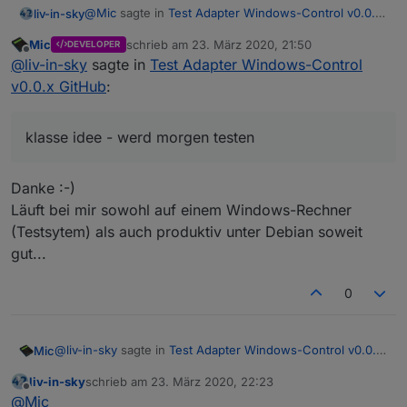
Windows-Rechner, den ihr mit ioBroker steuern möchtet.
entsprechend einstellen:
@
Mic
sagte in
Test Adapter Windows-Control v0.0.x
liv-in-sky
GetAdmin ist eine einzelne 776 kB große (bzw. kleine)
Es werden dann pro Windows-Rechner folgende States
GitHub
:
exe-Datei, die Vladimir Vilisov
auf seinem Blog instalator.ru
angelegt. Dank "user commands" können diese beliebig
Mic
schrieb am
23. März 2020, 21:50
DEVELOPER
zuletzt editiert von
Offline
veröffentlicht hat.
erweitert werden.
Im Beispiel von GetAdmin sind zwei "user commands" in
https://github.com/Mic-M/ioBroker.windows-
@
liv-in-sky
sagte in
Test Adapter Windows-Control
der "Commands List" gesetzt:
control
v0.0.x GitHub
:
klasse idee - werd morgen testen
Ich freue mich auf eure Testergebnisse.
@
Jey-Cee
habe ich bereits angeschrieben für das Tester-
Forum, aber ich poste schon mal hier.
Hoffe, ich hab alles soweit richtig gemacht für den ersten
klasse idee - werd morgen testen
Adapter
Danke :-)
Mod-Edit:
Thema von "
Allgemein
" nach "
Tester
"
Läuft bei mir sowohl auf einem Windows-Rechner
verschoben!
(Testsytem) als auch produktiv unter Debian soweit
gut...
0
@
liv-in-sky
sagte in
Test Adapter Windows-Control v0.0.x
Mic
GitHub
:
liv-in-sky
schrieb am
23. März 2020, 22:23
zuletzt editiert von
Offline
klasse idee - werd morgen testen
@
Mic