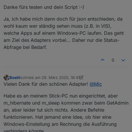
Danke fürs testen und dein Script :-)
Ja, ich habe mich dann doch für json entschieden, da
wohl kaum wer ständig sehen muss (z.B. in VIS),
welche Apps auf einem Windows-PC laufen. Das geht
am Ziel des Adapters vorbei... Daher nur die Status-
Abfrage bei Bedarf.
0
Bostil
schrieb am
29. März 2020, 16:41
zuletzt editiert von Bostil
Offline
Vielen Dank für den schönen Adapter!
@
Mic
Habe es an meinem Stick-PC nun eingerichtet, aber
m_hibernate und m_sleep kommen zwar beim GetAdmin
an, aber leider tut sich nichts. Andere Befehle
funktionieren. Hat jemand eine Idee, ob hier eine
Windows-Einstellung am Rechnung die Ausführung
verhindern könnte.