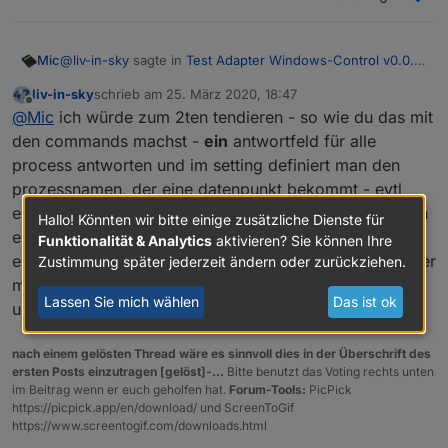
@
liv-in-sky
sagte in
Test Adapter Windows-Control v0.0.x
Mic
GitHub
:
liv-in-sky
schrieb am
25. März 2020, 18:47
zuletzt editiert von
Offline
noch eine frage - man kann auch z.b.
@
Mic
ich würde zum 2ten tendieren - so wie du das mit
"
http://192.168.178.36:8585/?chk=chrome
" aufrufen
den commands machst -
ein
antwortfeld für alle
Ich überlege gerade, was eine gute Umsetzung wäre.
und überprüfen, ob dieses programm läuft
process antworten und im setting definiert man den
Also angenommen es gibt einen Datenpunkt
windows-
prozessnamen, der eine datenpunkt bekommt - evtl
control.0.Gästezimmer-PC.checkAppStatus
als
Textfeld.
eine antwort als json format - also antwort und frage in
Hallo! Könnten wir bitte einige zusätzliche Dienste für
Nun trägt man da z.B.
chrome
ein. Was soll dann
einem json {chrome:true}
Funktionalität & Analytics
aktivieren? Sie können Ihre
geschehen mit der Rückmeldung (true/false)?
ein datenpunbkt für anfrage und antwort geht zwar aber
Zustimmung später jederzeit ändern oder zurückziehen.
Reicht es, wenn dann in denselben Datenpunkt z.B.
chrome:true
/
chrome:false
mit
ack:true
gesetzt
man muss beim trigger aufpassen - bei iobroker
Lassen Sie mich wählen
Das ist ok
wird? Oder was ist der Use Case?
unüblich
Man könnte natürlich auch die Apps gescheduled prüfen,
also Datenpunkte für jedes in der Adapter-Konfig
nach einem gelösten Thread wäre es sinnvoll dies in der Überschrift des
gesetztes zu prüfendes Programm generieren mit Status
ersten Posts einzutragen [gelöst]-...
Bitte benutzt das Voting rechts unten
true/false. Die Frage ist, ob man das braucht....
im Beitrag wenn er euch geholfen hat.
Forum-Tools:
PicPick
https://picpick.app/en/download/ und ScreenToGif
https://www.screentogif.com/downloads.html