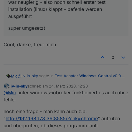
war neugierig - also noch schnell erster test
installation (linux) klappt - befehle werden
ausgeführt
super umgesetzt
Cool, danke, freut mich
0
@
liv-in-sky
sagte in
Test Adapter Windows-Control v0.0.x
Mic
GitHub
:
liv-in-sky
schrieb am
24. März 2020, 12:28
zuletzt editiert von
Offline
war neugierig - also noch schnell erster test
@
Mic
unter windows-iobroker funktioniert es auch ohne
installation (linux) klappt - befehle werden ausgeführt
fehler
Cool, danke, freut mich
super umgesetzt
noch eine frage - man kann auch z.b.
"
http://192.168.178.36:8585/?chk=chrome
" aufrufen
und überprüfen, ob dieses programm läuft