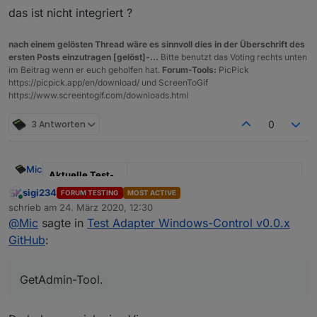
das ist nicht integriert ?
nach einem gelösten Thread wäre es sinnvoll dies in der Überschrift des
ersten Posts einzutragen [gelöst]-...
Bitte benutzt das Voting rechts unten
im Beitrag wenn er euch geholfen hat.
Forum-Tools:
PicPick
https://picpick.app/en/download/ und ScreenToGif
https://www.screentogif.com/downloads.html
3 Antworten
0
Mic
Aktuelle Test-
Version
0.1.0
sigi234
FORUM TESTING
MOST ACTIVE
Online
schrieb am
24. März 2020, 12:30
zuletzt editiert von
Veröffentlichun
Version 0.0.1: 24.03.2020, aktuelle
@
Mic
sagte in
Test Adapter Windows-Control v0.0.x
gsdatum
0.1.0: 27.03.2020
GitHub
:
Github Link
https://github.com/Mic-
M/ioBroker.windows-control
GetAdmin-Tool.
Hi,