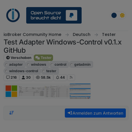
Weiter zum Inhalt
ioBroker Community Home
Deutsch
Tester
Test Adapter Windows-Control v0.1.x
GitHub
Verschoben
Tester
adapter
windows
control
getadmin
windows-control
tester
216
30
58.5k
44
Anmelden zum Antworten