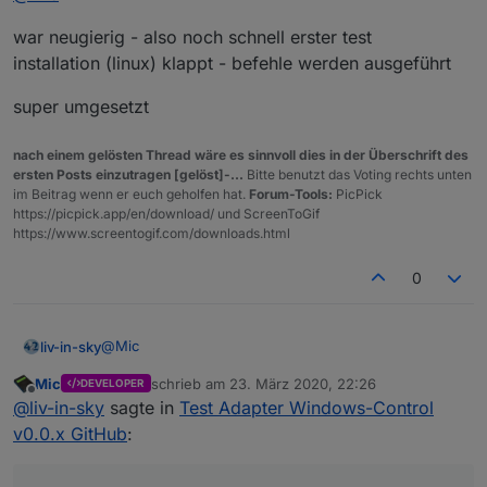
war neugierig - also noch schnell erster test
Danke :-)
installation (linux) klappt - befehle werden ausgeführt
Läuft bei mir sowohl auf einem Windows-Rechner
(Testsytem) als auch produktiv unter Debian soweit gut...
super umgesetzt
nach einem gelösten Thread wäre es sinnvoll dies in der Überschrift des
ersten Posts einzutragen [gelöst]-...
Bitte benutzt das Voting rechts unten
im Beitrag wenn er euch geholfen hat.
Forum-Tools:
PicPick
https://picpick.app/en/download/ und ScreenToGif
https://www.screentogif.com/downloads.html
0
@
Mic
liv-in-sky
Mic
schrieb am
23. März 2020, 22:26
DEVELOPER
war neugierig - also noch schnell erster test
zuletzt editiert von
Offline
@
liv-in-sky
sagte in
Test Adapter Windows-Control
installation (linux) klappt - befehle werden
ausgeführt
super umgesetzt
v0.0.x GitHub
: