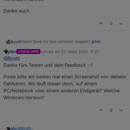
Danke euch.
0
Vielen Dank für den schönen Adapter!
@
Mic
Bostil
Mic
schrieb am
29. März 2020, 17:21
DEVELOPER
Habe es an meinem Stick-PC nun eingerichtet, aber
zuletzt editiert von
Offline
@
Bostil
m_hibernate und m_sleep kommen zwar beim GetAdmin
an, aber leider tut sich nichts. Andere Befehle
Danke euch.
Danke fürs Testen und dein Feedback :-)
funktionieren. Hat jemand eine Idee, ob hier eine
Windows-Einstellung am Rechnung die Ausführung
Poste bitte am besten mal einen Screenshot von deinem
verhindern könnte.
GetAdmin. Wo läuft dieser denn, auf einem
PC/Notebook oder einem anderen Endgerät? Welche
Windows-Version?
0
@
Bostil
Mic