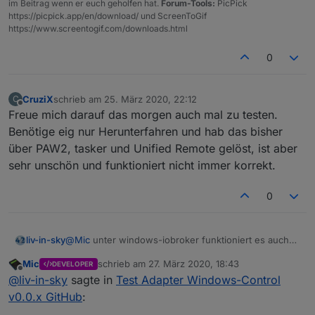
im Beitrag wenn er euch geholfen hat.
Forum-Tools:
PicPick
https://picpick.app/en/download/ und ScreenToGif
https://www.screentogif.com/downloads.html
0
CruziX
schrieb am
25. März 2020, 22:12
C
zuletzt editiert von
Offline
Freue mich darauf das morgen auch mal zu testen.
Benötige eig nur Herunterfahren und hab das bisher
über PAW2, tasker und Unified Remote gelöst, ist aber
sehr unschön und funktioniert nicht immer korrekt.
0
@
Mic
unter windows-iobroker funktioniert es auch
liv-in-sky
ohne fehler
Mic
schrieb am
27. März 2020, 18:43
DEVELOPER
noch eine frage - man kann auch z.b.
zuletzt editiert von
Offline
@
liv-in-sky
sagte in
Test Adapter Windows-Control
"
http://192.168.178.36:8585/?chk=chrome
" aufrufen
und überprüfen, ob dieses programm läuft
das ist nicht integriert ?
v0.0.x GitHub
: