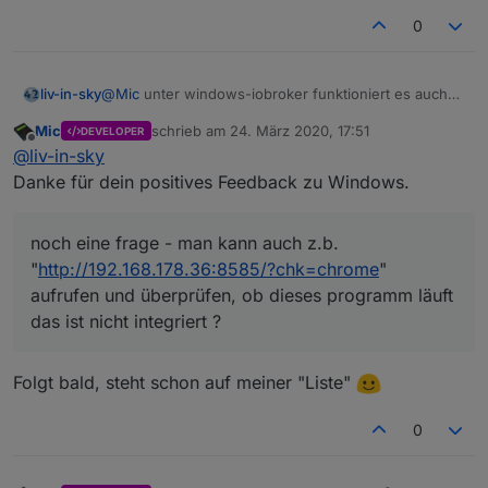
0
@
Mic
unter windows-iobroker funktioniert es auch
liv-in-sky
ohne fehler
Mic
schrieb am
24. März 2020, 17:51
DEVELOPER
noch eine frage - man kann auch z.b.
zuletzt editiert von
Offline
@
liv-in-sky
"
http://192.168.178.36:8585/?chk=chrome
" aufrufen
und überprüfen, ob dieses programm läuft
das ist nicht integriert ?
Danke für dein positives Feedback zu Windows.
noch eine frage - man kann auch z.b.
"
http://192.168.178.36:8585/?chk=chrome
"
aufrufen und überprüfen, ob dieses programm läuft
das ist nicht integriert ?
Folgt bald, steht schon auf meiner "Liste"
0