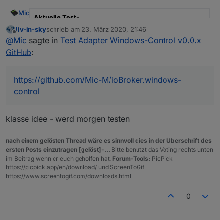
Mic
Aktuelle Test-
Version
0.1.0
liv-in-sky
schrieb am
23. März 2020, 21:46
zuletzt editiert von
Offline
@
Mic
sagte in
Test Adapter Windows-Control v0.0.x
Veröffentlichun
Version 0.0.1: 24.03.2020, aktuelle
GitHub
:
gsdatum
0.1.0: 27.03.2020
Github Link
https://github.com/Mic-
https://github.com/Mic-M/ioBroker.windows-
M/ioBroker.windows-control
control
Hi,
klasse idee - werd morgen testen
ich habe nun endlich einen ersten Adapter geschrieben,
weitere werden sicherlich folgen
Der Adapter
Windows Control
löst das Script
nach einem gelösten Thread wäre es sinnvoll dies in der Überschrift des
https://github.com/Mic-M/iobroker.control-ms-windows
ersten Posts einzutragen [gelöst]-...
Bitte benutzt das Voting rechts unten
ab, das hier gepostet ist:
Siehe
Dokumentation auf Github
für weitere Erklärungen.
im Beitrag wenn er euch geholfen hat.
Forum-Tools:
PicPick
https://picpick.app/en/download/ und ScreenToGif
https://forum.iobroker.net/topic/1570/windows-steuerung
https://www.screentogif.com/downloads.html
Mit diesem Adapter ist es möglich, Windows-Geräte
entsprechend zu steuern, siehe
0
https://forum.iobroker.net/topic/1570/windows-steuerung
Danke auch an dieser Stelle an
Vladimir Vilisov
für sein
GetAdmin-Tool.
Für diesen Adapter benötigt ihr GetAdmin auf jedem
In den Adapter-Einstellungen kann man das alles