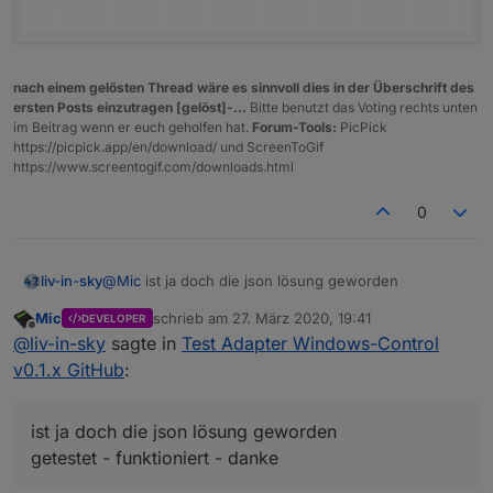
nach einem gelösten Thread wäre es sinnvoll dies in der Überschrift des
ersten Posts einzutragen [gelöst]-...
Bitte benutzt das Voting rechts unten
im Beitrag wenn er euch geholfen hat.
Forum-Tools:
PicPick
https://picpick.app/en/download/ und ScreenToGif
https://www.screentogif.com/downloads.html
0
@
Mic
ist ja doch die json lösung geworden
liv-in-sky
Mic
schrieb am
27. März 2020, 19:41
DEVELOPER
getestet - funktioniert - danke
zuletzt editiert von
Offline
@
liv-in-sky
sagte in
Test Adapter Windows-Control
falls jmd interesse: für die abfrage und zum triggern
v0.1.x GitHub
:
ein beispiel in js und blockly, wie man da ran kommt
ist ja doch die json lösung geworden
getestet - funktioniert - danke