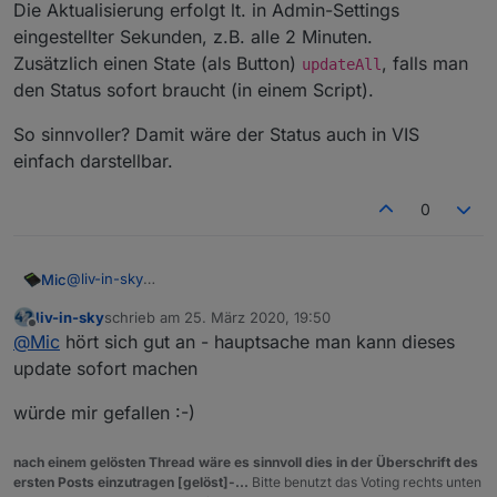
Die Aktualisierung erfolgt lt. in Admin-Settings
eingestellter Sekunden, z.B. alle 2 Minuten.
Zusätzlich einen State (als Button)
, falls man
updateAll
den Status sofort braucht (in einem Script).
So sinnvoller? Damit wäre der Status auch in VIS
einfach darstellbar.
0
@
liv-in-sky
Mic
Wie wäre es stattdessen, wenn regelmäßig geprüft wird,
liv-in-sky
schrieb am
25. März 2020, 19:50
z.B. analog zum Polling auf "_connection".
windows-control.0.Gästezimmer-
zuletzt editiert von
Offline
@
Mic
hört sich gut an - hauptsache man kann dieses
Also: in den Adapter-Settings steht "Zu prüfende
Die Aktualisierung erfolgt lt. in Admin-Settings eingestellter
PC.processStatus.chrome
- true
Prozesse":
chrome, firefox, xyz
.
Sekunden, z.B. alle 2 Minuten.
update sofort machen
windows-control.0.Gästezimmer-
Dann erzeugt daraus der Adapter Datenpunkte:
Zusätzlich einen State (als Button)
updateAll
, falls man
So sinnvoller? Damit wäre der Status auch in VIS einfach
PC.processStatus.firefox
- false
den Status sofort braucht (in einem Script).
darstellbar.
würde mir gefallen :-)
windows-control.0.Gästezimmer-
PC.processStatus.xyz
- true
nach einem gelösten Thread wäre es sinnvoll dies in der Überschrift des
ersten Posts einzutragen [gelöst]-...
Bitte benutzt das Voting rechts unten