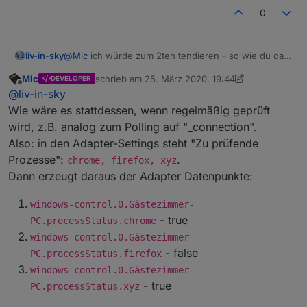
0
liv-in-sky
@
Mic
ich würde zum 2ten tendieren - so wie du das
mit den commands machst -
ein
antwortfeld für alle
Mic
schrieb am
25. März 2020, 19:44
DEVELOPER
process antworten und im setting definiert man den
zuletzt editiert von Mic
Offline
@
liv-in-sky
prozessnamen, der eine datenpunkt bekommt - evtl
eine antwort als json format - also antwort und frage
Wie wäre es stattdessen, wenn regelmäßig geprüft
in einem json {chrome:true}
wird, z.B. analog zum Polling auf "_connection".
ein datenpunbkt für anfrage und antwort geht zwar
Also: in den Adapter-Settings steht "Zu prüfende
aber man muss beim trigger aufpassen - bei iobroker
Prozesse":
.
unüblich
chrome, firefox, xyz
Dann erzeugt daraus der Adapter Datenpunkte:
windows-control.0.Gästezimmer-
- true
PC.processStatus.chrome
windows-control.0.Gästezimmer-
- false
PC.processStatus.firefox
windows-control.0.Gästezimmer-
- true
PC.processStatus.xyz