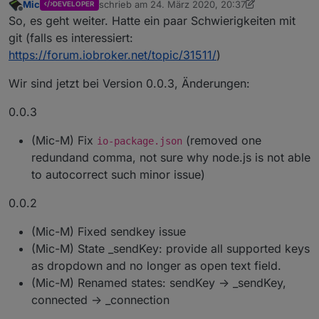
Mic
schrieb am
24. März 2020, 20:37
DEVELOPER
zuletzt editiert von Mic
Offline
So, es geht weiter. Hatte ein paar Schwierigkeiten mit
git (falls es interessiert:
https://forum.iobroker.net/topic/31511/
)
Wir sind jetzt bei Version 0.0.3, Änderungen:
0.0.3
(Mic-M) Fix
(removed one
io-package.json
redundand comma, not sure why node.js is not able
to autocorrect such minor issue)
0.0.2
(Mic-M) Fixed sendkey issue
(Mic-M) State _sendKey: provide all supported keys
as dropdown and no longer as open text field.
(Mic-M) Renamed states: sendKey -> _sendKey,
connected -> _connection