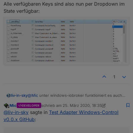
Alle verfügbaren Keys sind also nun per Dropdown im
State verfügbar:
1
@
Mic
unter windows-iobroker funktioniert es auch
liv-in-sky
ohne fehler
Mic
schrieb am
25. März 2020, 18:35
DEVELOPER
noch eine frage - man kann auch z.b.
zuletzt editiert von Mic
Offline
@
liv-in-sky
sagte in
Test Adapter Windows-Control
"
http://192.168.178.36:8585/?chk=chrome
" aufrufen
und überprüfen, ob dieses programm läuft
das ist nicht integriert ?
v0.0.x GitHub
: