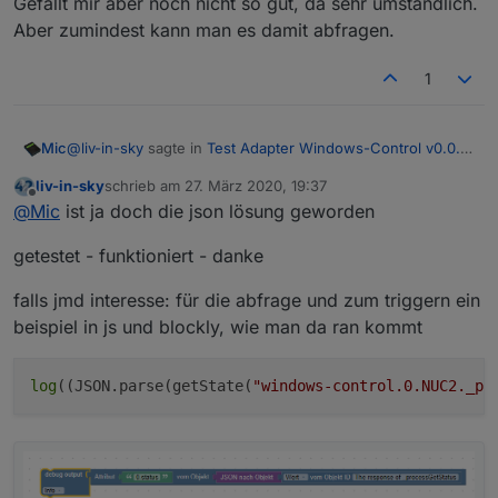
Gefällt mir aber noch nicht so gut, da sehr umständlich.
Aber zumindest kann man es damit abfragen.
1
@
liv-in-sky
sagte in
Test Adapter Windows-Control v0.0.x
Mic
GitHub
:
liv-in-sky
schrieb am
27. März 2020, 19:37
zuletzt editiert von
Offline
noch eine frage - man kann auch z.b.
@
Mic
ist ja doch die json lösung geworden
"
http://192.168.178.36:8585/?chk=chrome
" aufrufen
Neue Adapter-Version 0.1.0
und überprüfen, ob dieses programm läuft
getestet - funktioniert - danke
Gibt jetzt 2 neue Datenpunkte
_processGetStatus
und
falls jmd interesse: für die abfrage und zum triggern ein
_processGetStatusResult
pro Windows-Gerät.
Um im JavaScript-Adapter den Status eines Prozesses
beispiel in js und blockly, wie man da ran kommt
abzufragen, kann man das Script hier nehmen:
Spoiler
log
((JSON.parse(getState(
"windows-control.0.NUC2._pr
Gefällt mir aber noch nicht so gut, da sehr umständlich.
Aber zumindest kann man es damit abfragen.