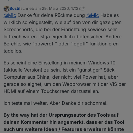
Danke fürs Testen und dein Feedback :-)
Bostil
schrieb am
29. März 2020, 17:28
Poste bitte am besten mal einen Screenshot von deinem
zuletzt editiert von Bostil
Offline
@
Mic
Danke für deine Rückmeldung
@
Mic
Habe es
GetAdmin. Wo läuft dieser denn, auf einem PC/Notebook
oder einem anderen Endgerät? Welche Windows-Version?
wirklich so eingestellt, wie auf den von dir gezeigten
Screenshorts, die bei der Einrichtung sowieso sehr
hilfreich waren. Ist ja eigentlich idiotensicher. Andere
Befehle, wie "poweroff" oder "logoff" funktionieren
tadellos.
Es scheint eine Einstellung in meinem Windows 10
(aktuelle Version) zu sein. Ist ein "günstiger" Stick-
Computer aus China, der nicht viel Power hat, aber
gerade so eignet, um den Webbrowser mit der VIS per
HDMI auf einem Touchscreen darzustellen.
Ich teste mal weiter. Aber Danke dir schonmal.
By the way hat der Ursprungsautor des Tools auf
deinen Kommentar hin angemerkt, dass er das Tool
auch um weitere Ideen / Features erweitern könnte