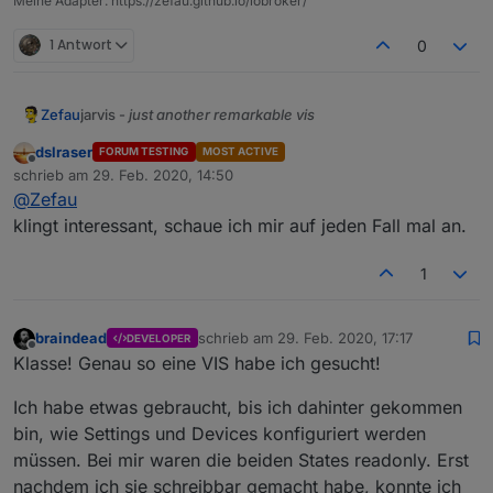
Meine Adapter: https://zefau.github.io/iobroker/
1 Antwort
0
jarvis -
just another remarkable vis
Zefau
Was ist jarvis?
dslraser
FORUM TESTING
MOST ACTIVE
Offline
jarvis ist eine Material Design Visualisierung, die auf
schrieb am
29. Feb. 2020, 14:50
zuletzt editiert von
Material UI
basiert. jarvis gibt eine Struktur und Module
@
Zefau
vor, die zur Visualisierung genutzt werden, aber sehr
jarvis ist
responsive
und passt sich der Größe des
klingt interessant, schaue ich mir auf jeden Fall mal an.
flexibel konfiguriert werden können.
Screens an.
Das Layout ist flexibel konfigurierbar. Es können optional
1
(beliebig viele) Tabs verwendet werden. Jeder Tab kann
entweder
fullscreen
sein oder beliebig viele
columns
Jedes Modul hat spezielle Konfigurationsmöglichkeiten
haben, die die einzelnen
modules
in flexibler
(
siehe Wiki je Modul
).
braindead
schrieb am
29. Feb. 2020, 17:17
DEVELOPER
Reihenfolge beinhalten.
Warum jarvis?
zuletzt editiert von
Offline
Klasse! Genau so eine VIS habe ich gesucht!
jarvis ist weitaus weniger flexibel als ioBroker.vis, aber
bietet dafür ein standardisiertes Design, um schnell eine
Ich habe etwas gebraucht, bis ich dahinter gekommen
Visualisierung zusammenzustellen. Wer besonders
Mehr Informationen
bin, wie Settings und Devices konfiguriert werden
spezifische Anforderungen hat, sollte (weiterhin)
Mehr Informationen - insbesondere zur Konfiguration -
ioBroker.vis verwendet.
müssen. Bei mir waren die beiden States readonly. Erst
gibt es im Wiki
.
nachdem ich sie schreibbar gemacht habe, konnte ich
Gestalte mit und stimme ab