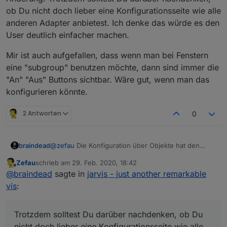
@
braindead
:
https://forum.iobroker.net/post/490283
ob Du nicht doch lieber eine Konfigurationsseite wie alle
@
JackDaniel
:
https://forum.iobroker.net/post/490928
@
Mooo
:
https://forum.iobroker.net/post/493843
Screencast / Video
anderen Adapter anbietest. Ich denke das würde es den
User deutlich einfacher machen.
Mir ist auch aufgefallen, dass wenn man bei Fenstern
eine "subgroup" benutzen möchte, dann sind immer die
"An" "Aus" Buttons sichtbar. Wäre gut, wenn man das
konfigurieren könnte.
2 Antworten
0
@
zefau
Die Konfiguration über Objekte hat den
braindead
Vorteil, dass nicht jedes mal der Adapter neu startet
Zefau
schrieb am
29. Feb. 2020, 18:42
nach einer Änderung. Trotzdem solltest Du darüber
Mir ist auch aufgefallen, dass wenn man bei
zuletzt editiert von
Offline
@
braindead
sagte in
jarvis - just another remarkable
nachdenken, ob Du nicht doch lieber eine
Fenstern eine "subgroup" benutzen möchte, dann
Screenshots
Konfigurationsseite wie alle anderen Adapter
sind immer die "An" "Aus" Buttons sichtbar. Wäre
vis
:
Beispiel: Dashboard (3
columns
)
anbietest. Ich denke das würde es den User
gut, wenn man das konfigurieren könnte.
deutlich einfacher machen.
Trotzdem solltest Du darüber nachdenken, ob Du
nicht doch lieber eine Konfigurationsseite wie alle