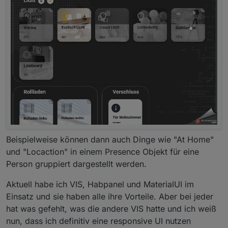
verfügbar und können frei konfiguriert werden.
Eine
aktuelle Liste der Module ist im Wiki zu finden
.
AdapterStatus
Chart
DateTime
Map
Beispielweise können dann auch Dinge wie "At Home"
StateList
und "Locaction" in einem Presence Objekt für eine
Person gruppiert dargestellt werden.
Aktuell habe ich VIS, Habpanel und MaterialUI im
StateListHorizontal
Einsatz und sie haben alle ihre Vorteile. Aber bei jeder
hat was gefehlt, was die andere VIS hatte und ich weiß
nun, dass ich definitiv eine responsive UI nutzen