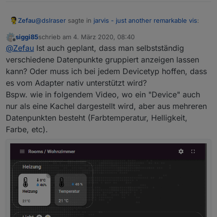
@
dslraser
sagte in
jarvis - just another remarkable vis
:
Zefau
siggi85
schrieb am
4. März 2020, 08:40
zuletzt editiert von
Offline
genau daran scheitert es im Moment.
@
Zefau
Ist auch geplant, dass man selbstständig
verschiedene Datenpunkte gruppiert anzeigen lassen
kann? Oder muss ich bei jedem Devicetyp hoffen, dass
siehe
https://github.com/Zefau/ioBroker.jarvis/wiki
Dort ist nun ein sehr detailliertes Beispiel (meine vis)
es vom Adapter nativ unterstützt wird?
Beispiel: Status (3
columns
, davon 2 leer)
Bspw. wie in folgendem Video, wo ein "Device" auch
nur als eine Kachel dargestellt wird, aber aus mehreren
Datenpunkten besteht (Farbtemperatur, Helligkeit,
Farbe, etc).
Module
Die folgenden Module sind aktuell (Februar 2020)