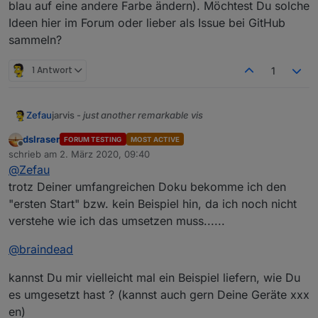
blau auf eine andere Farbe ändern). Möchtest Du solche
Ideen hier im Forum oder lieber als Issue bei GitHub
sammeln?
1 Antwort
1
jarvis -
just another remarkable vis
Zefau
Was ist jarvis?
dslraser
FORUM TESTING
MOST ACTIVE
Offline
jarvis ist eine Material Design Visualisierung, die auf
schrieb am
2. März 2020, 09:40
zuletzt editiert von
Material UI
basiert. jarvis gibt eine Struktur und Module
@
Zefau
vor, die zur Visualisierung genutzt werden, aber sehr
jarvis ist
responsive
und passt sich der Größe des
trotz Deiner umfangreichen Doku bekomme ich den
flexibel konfiguriert werden können.
Screens an.
"ersten Start" bzw. kein Beispiel hin, da ich noch nicht
Das Layout ist flexibel konfigurierbar. Es können optional
verstehe wie ich das umsetzen muss......
(beliebig viele) Tabs verwendet werden. Jeder Tab kann
entweder
fullscreen
sein oder beliebig viele
columns
Jedes Modul hat spezielle Konfigurationsmöglichkeiten
@
braindead
haben, die die einzelnen
modules
in flexibler
(
siehe Wiki je Modul
).
Reihenfolge beinhalten.
Warum jarvis?
kannst Du mir vielleicht mal ein Beispiel liefern, wie Du
jarvis ist weitaus weniger flexibel als ioBroker.vis, aber
es umgesetzt hast ? (kannst auch gern Deine Geräte xxx
bietet dafür ein standardisiertes Design, um schnell eine
Visualisierung zusammenzustellen. Wer besonders
Mehr Informationen
en)