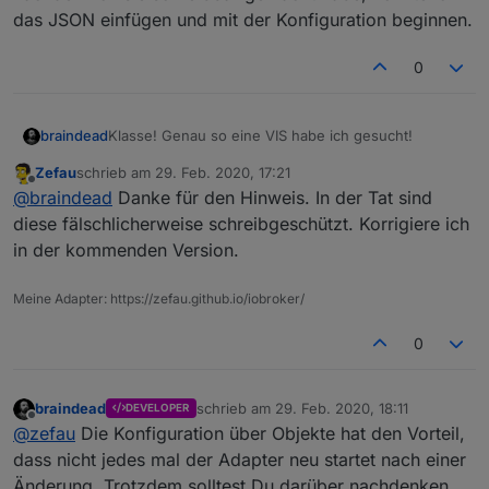
das JSON einfügen und mit der Konfiguration beginnen.
Bitte stimmt für eure gewünschten Feature Requests ab:
Nutzt dazu die Emoticon auf Github, um für eure
favorisierten Feature Requests abzustimmen:
0
Klasse! Genau so eine VIS habe ich gesucht!
braindead
Zefau
schrieb am
29. Feb. 2020, 17:21
Ich habe etwas gebraucht, bis ich dahinter
zuletzt editiert von
Offline
@
braindead
Danke für den Hinweis. In der Tat sind
gekommen bin, wie Settings und Devices
konfiguriert werden müssen. Bei mir waren die
diese fälschlicherweise schreibgeschützt. Korrigiere ich
Jeder Emoticon zählt gleich. Bitte stimmt nicht für alle /
beiden States readonly. Erst nachdem ich sie
in der kommenden Version.
zu viele Feature Requests ab, sonst gibt es am Ende
schreibbar gemacht habe, konnte ich das JSON
keine großen Unterschiede mehr.
Die Reihenfolge nach abgegebenen Stimmen seht ihr
einfügen und mit der Konfiguration beginnen.
hier:
Übersicht der Feature Requests nach Stimmen
Meine Adapter: https://zefau.github.io/iobroker/
Siehe
https://forum.iobroker.net/post/526170
0
Impressionen
braindead
schrieb am
29. Feb. 2020, 18:11
DEVELOPER
zuletzt editiert von
Die Konfiguration von Modulen kann frei angeordnet
Offline
@
zefau
Die Konfiguration über Objekte hat den Vorteil,
werden.
dass nicht jedes mal der Adapter neu startet nach einer
Nachfolgend einige Impressionen / Beispiele:
Users
Änderung. Trotzdem solltest Du darüber nachdenken,