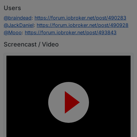
Users
@
braindead
:
https://forum.iobroker.net/post/490283
@
JackDaniel
:
https://forum.iobroker.net/post/490928
@
Mooo
:
https://forum.iobroker.net/post/493843
Screencast / Video