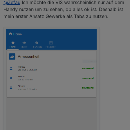
@
Zefau
Ich möchte die VIS wahrscheinlich nur auf dem
Handy nutzen um zu sehen, ob alles ok ist. Deshalb ist
Ausblick / Roadmap
mein erster Ansatz Gewerke als Tabs zu nutzen.
Ihr habt Wünsche? Bitte legt
ein Issue auf Github
an.
MEILENSTEINE / ROADMAPs
siehe
https://github.com/Zefau/ioBroker.jarvis/milestones
nächste Release
ROADMAP v2.1.0
ROADMAP v3.0.0