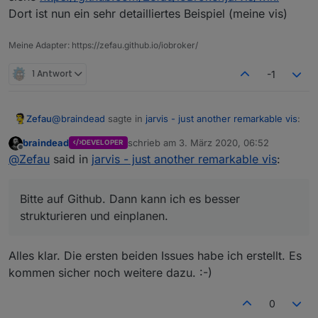
Dort ist nun ein sehr detailliertes Beispiel (meine vis)
Beispiel: Karte (Vollbild)
Meine Adapter: https://zefau.github.io/iobroker/
1 Antwort
-1
@
braindead
sagte in
jarvis - just another remarkable vis
:
Zefau
braindead
schrieb am
3. März 2020, 06:52
DEVELOPER
zuletzt editiert von
Offline
Möchtest Du solche Ideen hier im Forum oder
@
Zefau
said in
jarvis - just another remarkable vis
:
lieber als Issue bei GitHub sammeln?
Bitte auf Github. Dann kann ich es besser strukturieren
und einplanen.
Bitte auf Github. Dann kann ich es besser
Beispiel: Statistiken (2
columns
)
strukturieren und einplanen.
Alles klar. Die ersten beiden Issues habe ich erstellt. Es
kommen sicher noch weitere dazu. :-)
0