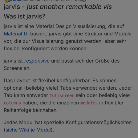
zuletzt editiert von Zefau
Offline
jarvis -
just another remarkable vis
Was ist jarvis?
jarvis ist eine Material Design Visualisierung, die auf
Material UI
basiert. jarvis gibt eine Struktur und Module
vor, die zur Visualisierung genutzt werden, aber sehr
flexibel konfiguriert werden können.
jarvis ist
responsive
und passt sich der Größe des
Screens an.
Das Layout ist flexibel konfigurierbar. Es können
optional (beliebig viele) Tabs verwendet werden. Jeder
Tab kann entweder
sein oder beliebig viele
fullscreen
haben, die die einzelnen
in flexibler
columns
modules
Reihenfolge beinhalten.
Jedes Modul hat spezielle Konfigurationsmöglichkeiten
(
siehe Wiki je Modul
).