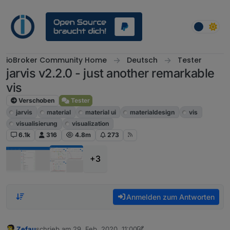
Weiter zum Inhalt
ioBroker Community Home
Deutsch
Tester
jarvis v2.2.0 - just another remarkable
vis
Verschoben
Tester
jarvis
material
material ui
materialdesign
vis
visualisierung
visualization
6.1k
316
4.8m
273
+3
Anmelden zum Antworten
Zefau
schrieb am
29. Feb. 2020, 11:00