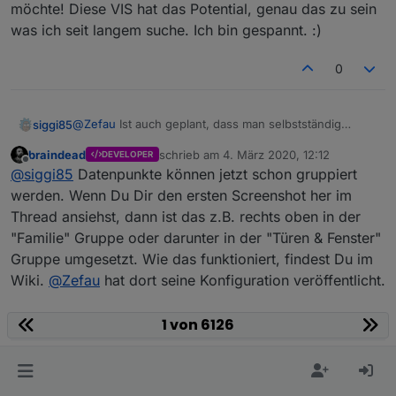
möchte! Diese VIS hat das Potential, genau das zu sein
Konfiguration / erste Schritte
was ich seit langem suche. Ich bin gespannt. :)
siehe Wiki auf Github
0
Ausblick / Roadmap
Ihr habt Wünsche? Bitte legt
ein Issue auf Github
an.
@
Zefau
Ist auch geplant, dass man selbstständig
siggi85
verschiedene Datenpunkte gruppiert anzeigen lassen
braindead
schrieb am
4. März 2020, 12:12
MEILENSTEINE / ROADMAPs
DEVELOPER
kann? Oder muss ich bei jedem Devicetyp hoffen, dass
Aktuell habe ich VIS, Habpanel und MaterialUI im
zuletzt editiert von
Offline
@
siggi85
Datenpunkte können jetzt schon gruppiert
es vom Adapter nativ unterstützt wird?
Einsatz und sie haben alle ihre Vorteile. Aber bei jeder
siehe
Bspw. wie in folgendem Video, wo ein "Device" auch
hat was gefehlt, was die andere VIS hatte und ich weiß
werden. Wenn Du Dir den ersten Screenshot her im
https://github.com/Zefau/ioBroker.jarvis/milestones
nur als eine Kachel dargestellt wird, aber aus
nun, dass ich definitiv eine responsive UI nutzen
nächste Release
Thread ansiehst, dann ist das z.B. rechts oben in der
mehreren Datenpunkten besteht (Farbtemperatur,
möchte! Diese VIS hat das Potential, genau das zu sein
"Familie" Gruppe oder darunter in der "Türen & Fenster"
ROADMAP v2.1.0
Helligkeit, Farbe, etc).
was ich seit langem suche. Ich bin gespannt. :)
ROADMAP v3.0.0
Gruppe umgesetzt. Wie das funktioniert, findest Du im
Wiki.
@
Zefau
hat dort seine Konfiguration veröffentlicht.
0
1 von 6126