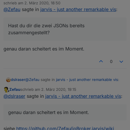
Offline
trotz Deiner umfangreichen Doku bekomme ich den
schrieb am
2. März 2020, 18:50
zuletzt editiert von
"ersten Start" bzw. kein Beispiel hin, da ich noch
@
Zefau
sagte in
jarvis - just another remarkable vis
:
Hast du dir die zwei JSONs bereits zusammengestellt?
nicht verstehe wie ich das umsetzen muss......
Hast du dir die zwei JSONs bereits
zusammengestellt?
genau daran scheitert es im Moment.
0
@
Zefau
sagte in
jarvis - just another remarkable vis
:
dslraser
Zefau
schrieb am
2. März 2020, 19:15
zuletzt editiert von
Offline
Hast du dir die zwei JSONs bereits
@
dslraser
sagte in
jarvis - just another remarkable vis
:
zusammengestellt?
genau daran scheitert es im Moment.
genau daran scheitert es im Moment.
siehe
https://github.com/Zefau/ioBroker.jarvis/wiki