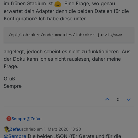
im frühen Stadium ist
. Eine Frage, wo genau
erwartet dein Adapter denn die beiden Dateien für die
Konfiguration? Ich habe diese unter
/opt/iobroker/node_modules/iobroker.jarvis/www
Beispiel: Status (3
columns
, davon 2 leer)
angelegt, jedoch scheint es nicht zu funktionieren. Aus
der Doku kann ich es nicht rauslesen, daher meine
Frage.
Gruß
Sempre
0
Module
Die folgenden Module sind aktuell (Februar 2020)
@
Zefau
Sempre
S
verfügbar und können frei konfiguriert werden.
Eine
Zefau
schrieb am
1. März 2020, 13:20
aktuelle Liste der Module ist im Wiki zu finden
.
AdapterStatus
Gute Idee muss ich sagen. Die Konfiguration ist noch
zuletzt editiert von
Offline
@
Sempre
Die beiden JSON (für Geräte und für die
umstädndlich, das sagst du aber ja selber da es noch