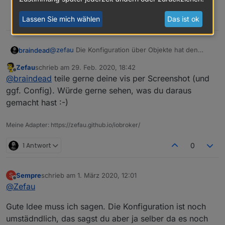
0
Lassen Sie mich wählen
Das ist ok
@
zefau
Die Konfiguration über Objekte hat den
braindead
Vorteil, dass nicht jedes mal der Adapter neu startet
Zefau
schrieb am
29. Feb. 2020, 18:42
nach einer Änderung. Trotzdem solltest Du darüber
Mir ist auch aufgefallen, dass wenn man bei
zuletzt editiert von
Offline
@
braindead
teile gerne deine vis per Screenshot (und
nachdenken, ob Du nicht doch lieber eine
Fenstern eine "subgroup" benutzen möchte, dann
Konfigurationsseite wie alle anderen Adapter
sind immer die "An" "Aus" Buttons sichtbar. Wäre
ggf. Config). Würde gerne sehen, was du daraus
anbietest. Ich denke das würde es den User
gut, wenn man das konfigurieren könnte.
gemacht hast :-)
deutlich einfacher machen.
Beispiel: Statistiken (2
columns
)
Meine Adapter: https://zefau.github.io/iobroker/
1 Antwort
0
Sempre
schrieb am
1. März 2020, 12:01
S
zuletzt editiert von
Offline
@
Zefau
Gute Idee muss ich sagen. Die Konfiguration ist noch
umstädndlich, das sagst du aber ja selber da es noch