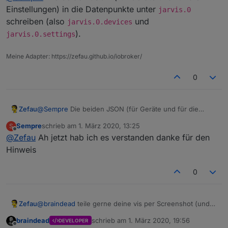
im frühen Stadium ist
. Eine Frage, wo genau
Einstellungen) in die Datenpunkte unter
jarvis.0
erwartet dein Adapter denn die beiden Dateien für die
Chart
schreiben (also
und
jarvis.0.devices
angelegt, jedoch scheint es nicht zu funktionieren.
Konfiguration? Ich habe diese unter
).
jarvis.0.settings
Aus der Doku kann ich es nicht rauslesen, daher
meine Frage.
Gruß
DateTime
Sempre
Meine Adapter: https://zefau.github.io/iobroker/
0
Map
Zefau
@
Sempre
Die beiden JSON (für Geräte und für die
Einstellungen) in die Datenpunkte unter
jarvis.0
StateList
Sempre
schrieb am
1. März 2020, 13:25
S
schreiben (also
jarvis.0.devices
und
zuletzt editiert von
Offline
@
Zefau
Ah jetzt hab ich es verstanden danke für den
jarvis.0.settings
).
Hinweis
StateListHorizontal
0
Zefau
@
braindead
teile gerne deine vis per Screenshot (und
Konfiguration / erste Schritte
ggf. Config). Würde gerne sehen, was du daraus
siehe Wiki auf Github
braindead
schrieb am
1. März 2020, 19:56
DEVELOPER
gemacht hast :-)
zuletzt editiert von
Offline