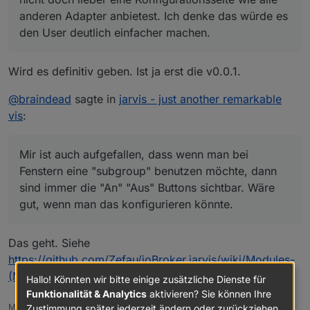
anderen Adapter anbietest. Ich denke das würde es
den User deutlich einfacher machen.
Wird es definitiv geben. Ist ja erst die v0.0.1.
@
braindead
sagte in
jarvis - just another remarkable
vis
:
Mir ist auch aufgefallen, dass wenn man bei
Fenstern eine "subgroup" benutzen möchte, dann
sind immer die "An" "Aus" Buttons sichtbar. Wäre
gut, wenn man das konfigurieren könnte.
Das geht. Siehe
https://github.com/Zefau/ioBroker.jarvis/wiki/Modules-
(Modules)#einstellungen-settings-5
Hallo! Könnten wir bitte einige zusätzliche Dienste für
Funktionalität & Analytics
aktivieren? Sie können Ihre
Beispiel: Karte (Vollbild)
Meine Adapter: https://zefau.github.io/iobroker/
Zustimmung später jederzeit ändern oder zurückziehen.