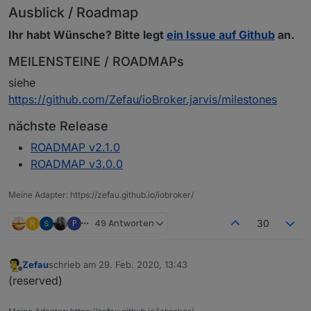
Ausblick / Roadmap
Ihr habt Wünsche? Bitte legt
ein Issue auf Github
an.
MEILENSTEINE / ROADMAPs
siehe
https://github.com/Zefau/ioBroker.jarvis/milestones
nächste Release
ROADMAP v2.1.0
ROADMAP v3.0.0
Meine Adapter: https://zefau.github.io/iobroker/
R
P
49 Antworten
30
Zefau
schrieb am
29. Feb. 2020, 13:43
zuletzt editiert von
Offline
(reserved)