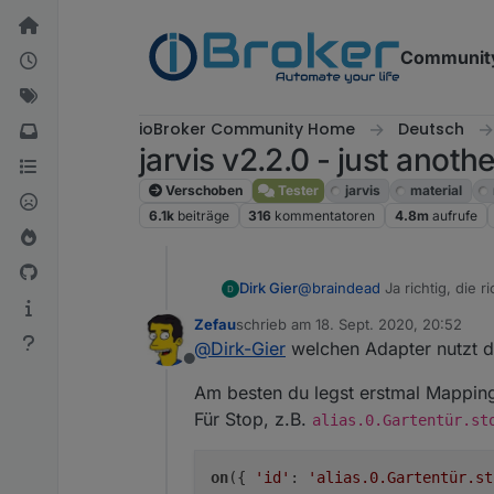
Weiter zum Inhalt
Communit
ioBroker Community Home
Deutsch
jarvis v2.2.0 - just anoth
Verschoben
Tester
jarvis
material
6.1k
beiträge
316
kommentatoren
4.8m
aufrufe
@
braindead
Ja richtig, die 
Dirk Gier
Ich habe lediglich Datenpunkt
Zefau
schrieb am
18. Sept. 2020, 20:52
Mit dem Datenpunkt UpDown-1
Danke im vorraus
zuletzt editiert von
@
Dirk-Gier
welchen Adapter nutzt 
0=Hoch 2=Stop 1=runter. Ka
Offline
Am besten du legst erstmal Mapping
Für Stop, z.B.
alias.0.Gartentür.st
on
({ 
'id'
: 
'alias.0.Gartentür.st