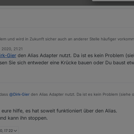
oblem und wird in Zukunft sicher auch an anderer Stelle häufiger vorkom
exibler zu gestalten.
. 2020, 21:21
irk-Gier
den Alias Adapter nutzt. Da ist es kein Problem (s
en Sie sich entweder eine Krücke bauen oder Du baust etwas
 dass
@
Dirk-Gier
den Alias Adapter nutzt. Da ist es kein Problem (siehe
müssen Sie sich entweder eine Krücke bauen oder Du baust etwas in jar
eure hilfe, es hat soweit funktioniert über den Alias.
 und kann ihn stoppen.
0, 17:22