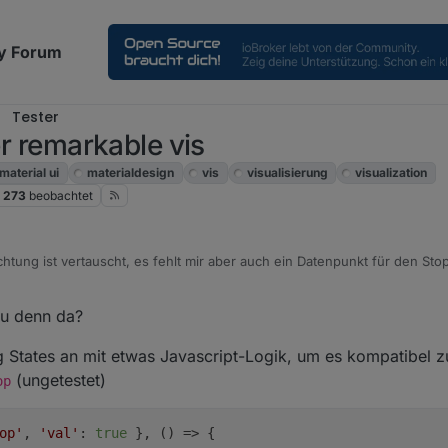
y Forum
Tester
er remarkable vis
material ui
materialdesign
vis
visualisierung
visualization
273
beobachtet
richtung ist vertauscht, es fehlt mir aber auch ein Datenpunkt für den Sto
 Position-137 (level.blind), damit geht 0-100 %.
38 kann ich den Rollladen direkt ansteuern wenn man eine Zahl eingib
du denn da?
nn man damit vielleicht irgendwie einen Datenpunkt Stop draus machen
 States an mit etwas Javascript-Logik, um es kompatibel 
(ungetestet)
op
op'
, 
'val'
: 
true
 }, () => {
