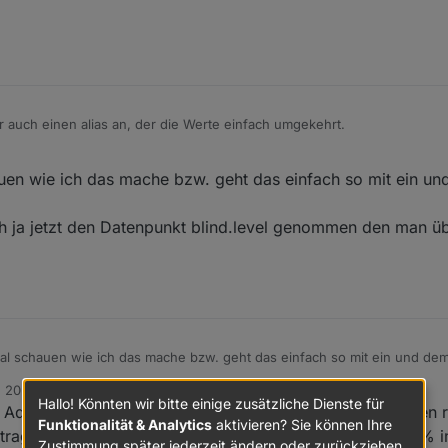
rn wenn man von Hand bedienen möchte.
r auch einen alias an, der die Werte einfach umgekehrt.
en wie ich das mache bzw. geht das einfach so mit ein u
h ja jetzt den Datenpunkt blind.level genommen den man ü
l schauen wie ich das mache bzw. geht das einfach so mit ein und de
 habe ich ja jetzt den Datenpunkt blind.level genommen den man über 
. 2020, 21:19
Hallo! Könnten wir bitte einige zusätzliche Dienste für
s Adapter. Für das Umkehren des Levels, musst Du auf den 
Funktionalität & Analytics
aktivieren? Sie können Ihre
ntragen. Folge ist, dass 100% des Homee Adapters als 0% i
Zustimmung später jederzeit ändern oder zurückziehen.