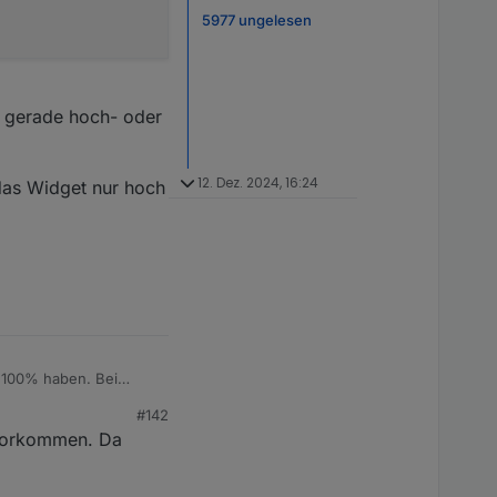
5977 ungelesen
en gerade hoch- oder
12. Dez. 2024, 16:24
das Widget nur hoch
n 100% haben. Bei
ch) keine einheitliche
#142
al auf einen
r vorkommen. Da
er verfolgt.