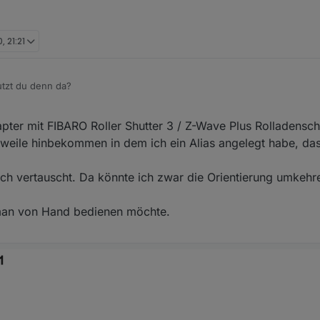
, 21:21
tzt du denn da?
ping States an mit etwas Javascript-Logik, um es kompatibel zu mache
er mit FIBARO Roller Shutter 3 / Z-Wave Plus Rolladensch
ntür.stop
(ungetestet)
weile hinbekommen in dem ich ein Alias angelegt habe, das
entür.stop', 'val': true }, () => {

es.adapters.bis.UpDown-138', 2);

tentür.stop
in jarvis als Trigger für
activity
nutzen.
ch vertauscht. Da könnte ich zwar die Orientierung umkehr
 der anzeigt, ob es eine laufende Aktivität gibt (also die Rolladen gerad
was in dem Adapter?
t auch den State
activity
rauslöschen / weg lassen, dann zeigt das Wi
man von Hand bedienen möchte.