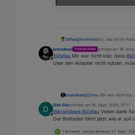
Zefau
@
braindead
jo, das ist ein Pr
noch etwas überlegen, um es fl
braindead
schrieb am
18. Sept
DEVELOPER
zuletzt editiert von
@
Zefau
Mir war nicht klar, dass
@
D
Offline
User den Adapter nicht nutzen, müss
braindead
@
Zefau
Mir war nicht klar,
den Adapter nicht nutzen, 
Dirk Gier
schrieb am
19. Sept. 2020, 07:11
zuletzt editiert von
@
braindead
,
@
Zefau
Vielen dank für 
Offline
Der Rollladen fährt jetzt wie er soll
E
1 Antwort
Letzte Antwort
27. Sept. 202