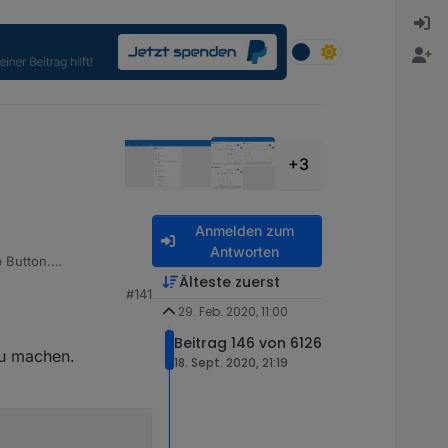
+3
Anmelden zum
Antworten
p Button.
Älteste zuerst
#141
t, zb.
29. Feb. 2020, 11:00
?
Beitrag 146 von 6126
zu machen.
18. Sept. 2020, 21:19