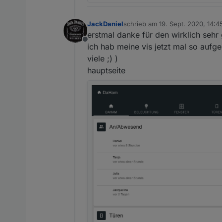
JackDaniel
schrieb am
19. Sept. 2020, 14:4
zuletzt editiert von JackDaniel
erstmal danke für den wirklich sehr
Offline
ich hab meine vis jetzt mal so aufge
viele ;) )
hauptseite