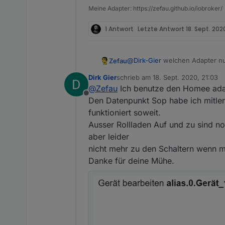
Meine Adapter: https://zefau.github.io/iobroker/
1 Antwort
Letzte Antwort
18. Sept. 2020
@
Dirk-Gier
welchen Adapter nu
Zefau
Dirk Gier
schrieb am
18. Sept. 2020, 21:03
Am besten du legst erstmal Map
zuletzt editiert von
@
Zefau
Ich benutze den Homee adapt
Für Stop, z.B.
alias.0.Garte
Offline
Den Datenpunkt Sop habe ich mitler
on({ 'id': 'alias.0.Gart
     setState('instanz.d
funktioniert soweit.
Dann kannst du
alias.0.Gar
Ausser Rollladen Auf und zu sind no
Allerdings fehlt ein Datenpunkt
aber leider
runterfahren). Gibt es hier et
Alternativ kannst du beim Gerä
ohne stop Button an.
nicht mehr zu den Schaltern wenn 
Danke für deine Mühe.