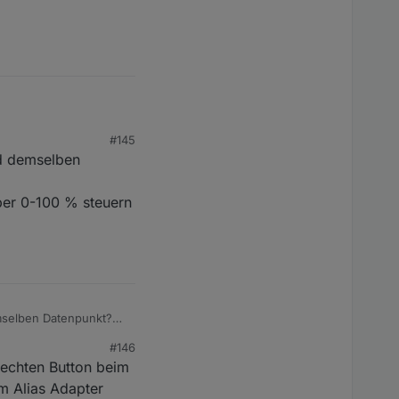
#145
nd demselben
ber 0-100 % steuern
mselben Datenpunkt?
0-100 % steuern kann.
#146
rechten Button beim
m Alias Adapter