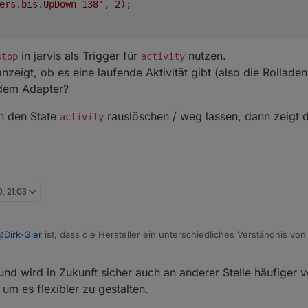
ers.bis.UpDown-138'
, 
2
);

in jarvis als Trigger für
nutzen.
stop
activity
anzeigt, ob es eine laufende Aktivität gibt (also die Rollad
n dem Adapter?
ch den State
rauslöschen / weg lassen, dann zeigt 
activity
, 21:03
@
Dirk-Gier
ist, dass die Hersteller ein unterschiedliches Verständnis vo
icht kommen rein, bei anderen 100% Dunkelheit. Im ioBroker gibt es (no
arvis das irgendwie (via JSON) umrechnen? Ich meine das irgendwann m
 und wird in Zukunft sicher auch an anderer Stelle häufige
n, aber weil es für mich keine Rolle gespielt hat, habe ich es nicht näh
um es flexibler zu gestalten.