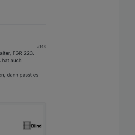
#143
n.
alter, FGR-223.
 hat auch
en, dann passt es
e hoch- oder
dget nur hoch / runter