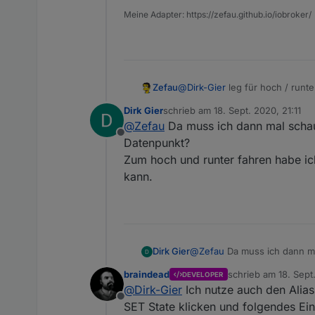
nicht mehr zu den Schalte
Meine Adapter: https://zefau.github.io/iobroker/
Danke für deine Mühe.
Zefau
@
Dirk-Gier
leg für hoch / runte
Dirk Gier
schrieb am
18. Sept. 2020, 21:11
zuletzt editiert von
@
Zefau
Da muss ich dann mal schau
Offline
Datenpunkt?
Zum hoch und runter fahren habe ic
kann.
Dirk Gier
@
Zefau
Da muss ich dann ma
Zum hoch und runter fahren
braindead
schrieb am
18. Sept
DEVELOPER
zuletzt editiert von
@
Dirk-Gier
Ich nutze auch den Alia
Offline
SET State klicken und folgendes Ei