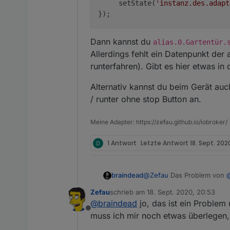
     setState(
'instanz.des.adapt
Dann kannst du
alias.0.Gartentür.
Allerdings fehlt ein Datenpunkt der 
runterfahren). Gibt es hier etwas i
Alternativ kannst du beim Gerät au
/ runter ohne stop Button an.
Meine Adapter: https://zefau.github.io/iobroker/
1 Antwort
Letzte Antwort
18. Sept. 2020
braindead
@
Zefau
Das Problem von
einigen bedeutet es 100% L
Zefau
schrieb am
18. Sept. 2020, 20:53
Übersetzung dafür. Kann j
zuletzt editiert von
@
braindead
jo, das ist ein Problem
Screenshot gesehen zu habe
Offline
muss ich mir noch etwas überlegen, 