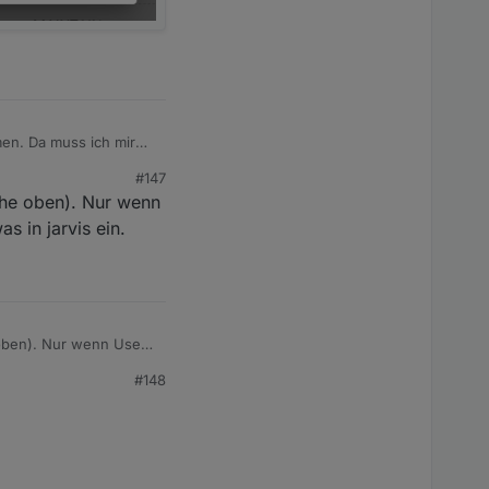
men. Da muss ich mir
#147
iehe oben). Nur wenn
 in jarvis ein.
 oben). Nur wenn User
vis ein.
#148