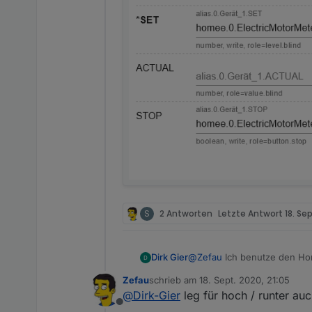
S
2 Antworten
Letzte Antwort
18. Se
Dirk Gier
@
Zefau
Ich benutze den Hom
Den Datenpunkt Sop habe ich
Zefau
schrieb am
18. Sept. 2020, 21:05
soweit.
zuletzt editiert von
@
Dirk-Gier
leg für hoch / runter auc
Ausser Rollladen Auf und zu
Offline
leider