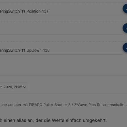
pt. 2020, 21:05
ee adapter mit FIBARO Roller Shutter 3 / Z-Wave Plus Rolladenschalter
 mitlerweile hinbekommen in dem ich ein Alias angelegt habe, das hat a
h einen alias an, der die Werte einfach umgekehrt.
 sind noch vertauscht. Da könnte ich zwar die Orientierung umkehren, 