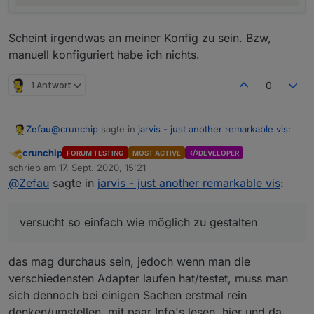
Scheint irgendwas an meiner Konfig zu sein. Bzw,
manuell konfiguriert habe ich nichts.
1 Antwort
0
@
crunchip
sagte in
jarvis - just another remarkable vis
:
Zefau
crunchip
FORUM TESTING
MOST ACTIVE
DEVELOPER
Abwesend
hab gestern ein bisschen probiert, bin allerdings
schrieb am
17. Sept. 2020, 15:21
zuletzt editiert von
(muss ich zugeben) noch ein bisschen überfordert,
@
Zefau
sagte in
jarvis - just another remarkable vis
:
Was genau überfordert dich? Ich habe es in
wie was genau funktioniert.
Zusammenarbeit mit
@
braindead
versucht so einfach
wie möglich zu gestalten. Insgesamt ist das Setup
versucht so einfach wie möglich zu gestalten
Auch wenn ich z.b. folgendes aufrufe im Wiki, sind
komplex. Verbesserungsvorschläge, um es einfach zu
diese leer
machen, sind gerne gehört :)
Ist in Aufbau, siehe
das mag durchaus sein, jedoch wenn man die
https://github.com/Zefau/ioBroker.jarvis/issues/30
verschiedensten Adapter laufen hat/testet, muss man
dieser Link führt auch nicht zu den Einstellungen,
sich dennoch bei einigen Sachen erstmal rein
sondern die Seite wird einfach aktualisiert
denken/umstellen, mit paar Info's lesen, hier und da