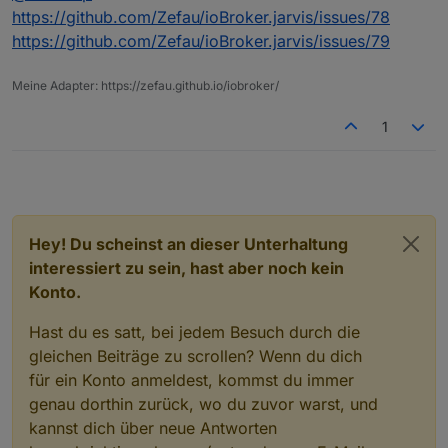
automatisch ausgelesen haben
https://github.com/Zefau/ioBroker.jarvis/issues/78
Ja Sonoff und Zigbee, da diese ja doch stark
https://github.com/Zefau/ioBroker.jarvis/issues/79
vertreten sind
sonoff
Meine Adapter: https://zefau.github.io/iobroker/
Spoiler
1
zigbee
Spoiler
@
Zefau
sagte in
jarvis - just another remarkable vis
:
Hey! Du scheinst an dieser Unterhaltung
interessiert zu sein, hast aber noch kein
Jaein. Sie werden ja aktuell automatisch
Konto.
ausgelesen. Nur ist die Liste der Gewerke in
ich habe aktuell diese
jarvis noch rein klein. Ich will hier keine Wald
haben, sondern nur sinnige Gewerke.
Hast du es satt, bei jedem Besuch durch die
Spoiler
gleichen Beiträge zu scrollen? Wenn du dich
für ein Konto anmeldest, kommst du immer
genau dorthin zurück, wo du zuvor warst, und
kannst dich über neue Antworten