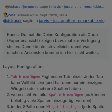
@
crunchip
sagte in
jarvis - just another remarkable
dslraser
vis
:
Zefau
schrieb am
17. Sept. 2020, 14:04
zuletzt editiert von
Offline
habe noch die rc.4, da funktioniert es
@
dslraser
sagte in
jarvis - just another remarkable vis
:
Kannst Du mal die Deine Konfiguration als Code
Kannst Du mal die Deine Konfiguration als Code
(Expertenansicht) zeigen bzw. mal zur Verfügung
(Expertenansicht) zeigen bzw. mal zur Verfügung
stellen. Dann könnte ich vielleicht damit was machen.
stellen. Dann könnte ich vielleicht damit was
Ansonsten komme ich hier nicht weite...
machen. Ansonsten komme ich hier nicht weite...
Layout Konfiguration:
: Fügt neuen Tab hinzu. Jeder Tab
Tab hinzufügen
kann Vollbild sein (und hat dann nur ein einziges
Widget) oder mehrere Spalten haben
wenn nicht Vollbild:
(es können
Spalte hinzufügen
beliebig viele Spalten hinzugefügt werden)
in der SPalte dann
(jede Spalte
Widget hinzufügen