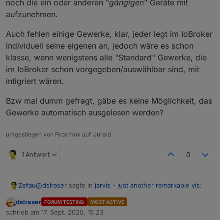
noch die ein oder anderen "
gängigen
" Geräte mit
aufzunehmen.
Auch fehlen einige Gewerke, klar, jeder legt im IoBroker
individuell seine eigenen an, jedoch wäre es schon
klasse, wenn wenigstens alle "Standard" Gewerke, die
im IoBroker schon vorgegeben/auswählbar sind, mit
intigriert wären.
Bzw mal dumm gefragt, gäbe es keine Möglichkeit, das
Gewerke automatisch ausgelesen werden?
umgestiegen von Proxmox auf Unraid
1 Antwort
0
@
dslraser
sagte in
jarvis - just another remarkable vis
:
Zefau
dslraser
FORUM TESTING
MOST ACTIVE
Offline
ich habe mir auch mal die rc.5 installiert. Als erstes
schrieb am
17. Sept. 2020, 15:23
zuletzt editiert von