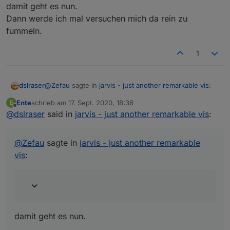
damit geht es nun.
Dann werde ich mal versuchen mich da rein zu
fummeln.
1
@
Zefau
sagte in
jarvis - just another remarkable vis
:
dslraser
Ente
schrieb am
17. Sept. 2020, 18:36
E
zuletzt editiert von
Offline
@
dslraser
said in
v1.0.0-rc.6.
jarvis - just another remarkable vis
:
damit geht es nun.
in der SPalte dann Widget hinzufügen (jede
@
Zefau
sagte in
jarvis - just another remarkable
Dann werde ich mal versuchen mich da rein zu
Spalte kann beliebig viele Widgets haben)
vis
:
Das ist ja mein Problem. Wenn ich ein Widget
fummeln.
Widget konfigurieren (Popup): Modul auswählen
hinzufügen will, dann passiert bis auf ein graues
und die Geräte, die dargestellt werden soll
Fenster nix.
Beim Klick auf + Widget hinzufügen
damit geht es nun.