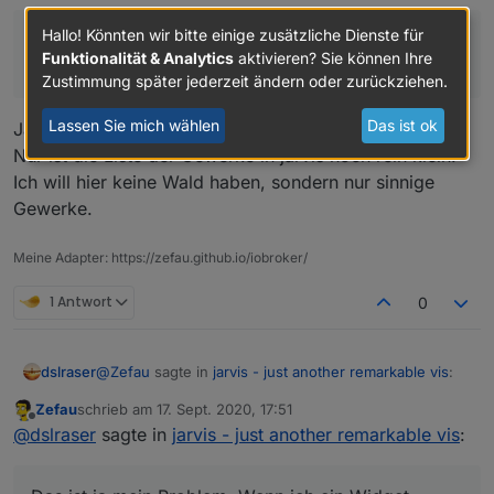
Hallo! Könnten wir bitte einige zusätzliche Dienste für
Bzw mal dumm gefragt, gäbe es keine Möglichkeit,
Funktionalität & Analytics
aktivieren? Sie können Ihre
das Gewerke automatisch ausgelesen werden?
Zustimmung später jederzeit ändern oder zurückziehen.
Lassen Sie mich wählen
Das ist ok
Jaein. Sie werden ja aktuell automatisch ausgelesen.
Nur ist die Liste der Gewerke in jarvis noch rein klein.
Ich will hier keine Wald haben, sondern nur sinnige
Gewerke.
Meine Adapter: https://zefau.github.io/iobroker/
1 Antwort
0
@
Zefau
sagte in
jarvis - just another remarkable vis
:
dslraser
Zefau
schrieb am
17. Sept. 2020, 17:51
zuletzt editiert von
Offline
add new group ist veraltet. Wo steht das? Das
@
dslraser
sagte in
jarvis - just another remarkable vis
:
muss ich raus nehmen.
https://github.com/Zefau/ioBroker.jarvis/wiki