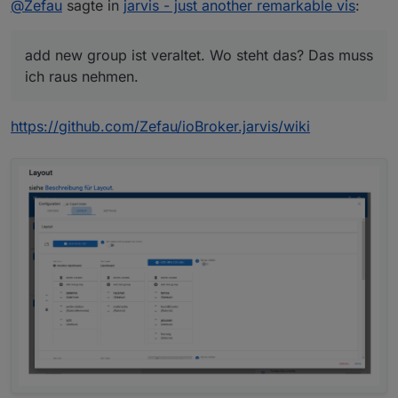
wollte ich mal Licht einfügen, aber irgendwie
@
Zefau
sagte in
jarvis - just another remarkable vis
:
Inwiefern sieht es anders aus als im Wiki?
komme ich bei der Konfig nicht weiter und es sieht
ach anders aus als im Wiki.
add new group ist veraltet. Wo steht das? Das muss
Zuerst habe ich meine HUE Lampen importiert, das
ich raus nehmen.
hat auch funktioniert, die sind unter Geräte zu
Super.
sehen.
https://github.com/Zefau/ioBroker.jarvis/wiki
Wie bekomme ich das nun in die "Anzeige"
Siehe
https://www.youtube.com/watch?v=98zqgXZffXs
Aktuell sieht das so au. Wenn ich auf + Widget
hinzufügen klicke, dann sehe ich nur noch ein
add new group
ist veraltet. Wo steht das? Das muss ich
graues Fenster und es passiert nichts ? Mehr
raus nehmen.
Felder zum anklicken sind ja nicht vorhanden. Im
Wiki steht z.B. add new group, das habe ich hier
nicht ?