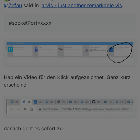
zuletzt editiert von
Offline
@
Zefau
said in
jarvis - just another remarkable vis
:
enthalten.
Widget konfigurieren
(Popup): Modul
auswählen und die Geräte, die dargestellt werden
soll
#socketPort=xxxx
Hab ein Video für den Klick aufgezeichnet. Ganz kurz
erscheint:
danach geht es sofort zu: