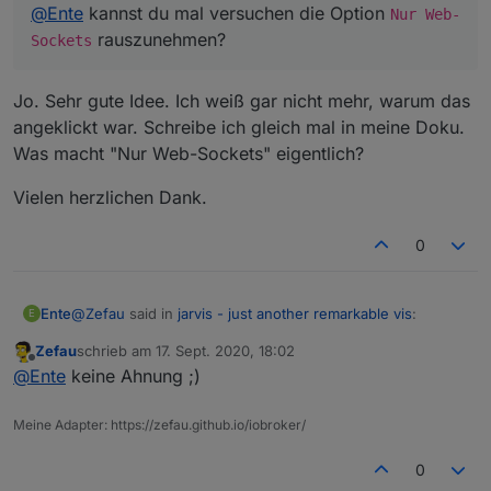
@
Ente
kannst du mal versuchen die Option
Nur Web-
rauszunehmen?
Sockets
Ich vermute, dass ist der Fehler bei mir: Es ist der selbe
Port wie für jarvis. Bei braindead1 ist der Port
Jo. Sehr gute Idee. Ich weiß gar nicht mehr, warum das
unterschiedlich:
angeklickt war. Schreibe ich gleich mal in meine Doku.
Was macht "Nur Web-Sockets" eigentlich?
Vielen herzlichen Dank.
http://192.168.10.3:8082/jarvis/index.html#socketPort=808
4&socketSecure=false
.
Obwohl, das kann es nicht sein, denn dann müßte ja auch
0
vis nicht laufen. Das ist die URL:
http://192.168.178.26:8082/vis/edit.html?Wohnung#Start
jarvis-URL:
http://192.168.178.26:8082/jarvis/index.html
@
Zefau
said in
jarvis - just another remarkable vis
:
Ente
E
Zefau
schrieb am
17. Sept. 2020, 18:02
zuletzt editiert von
Offline
@
Ente
kannst du mal versuchen die Option
Nur
@
Ente
keine Ahnung ;)
Web-Sockets
rauszunehmen?
Jo. Sehr gute Idee. Ich weiß gar nicht mehr, warum das
Meine Adapter: https://zefau.github.io/iobroker/
angeklickt war. Schreibe ich gleich mal in meine Doku.
Was macht "Nur Web-Sockets" eigentlich?
Vielen herzlichen Dank.
0