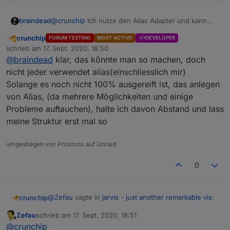
braindead
@
crunchip
Ich nutze den Alias Adapter und kann
fast alle meine Geräte importieren ohne, dass ich an
crunchip
FORUM TESTING
MOST ACTIVE
DEVELOPER
jarvis noch etwas machen muss. Ehrlich gesagt lag
Abwesend
schrieb am
17. Sept. 2020, 18:50
darauf auch mein Fokus beim Testen und
@
Zefau
zuletzt editiert von
@
braindead
klar, das könnte man so machen, doch
nerven.
nicht jeder verwendet alias(einschliesslich mir)
Solange es noch nicht 100% ausgereift ist, das anlegen
von Alias, (da mehrere Möglichkeiten und einige
Probleme auftauchen), halte ich davon Abstand und lass
meine Struktur erst mal so
umgestiegen von Proxmox auf Unraid
0
@
Zefau
sagte in
jarvis - just another remarkable vis
:
crunchip
Zefau
schrieb am
17. Sept. 2020, 18:51
zuletzt editiert von
Offline
Welche Adapter würdest du denn noch gerne
@
crunchip