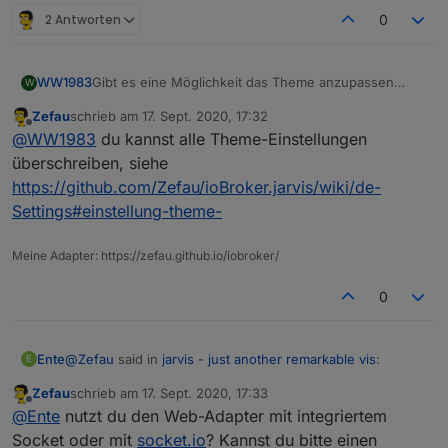
2 Antworten
0
WW1983
Gibt es eine Möglichkeit das Theme anzupassen
W
(außer die 3 Farben zu ändern)?
Zefau
schrieb am
17. Sept. 2020, 17:32
Hintergrundbild, Transparente Fenster etc.?
zuletzt editiert von
Offline
@
WW1983
du kannst alle Theme-Einstellungen
überschreiben, siehe
https://github.com/Zefau/ioBroker.jarvis/wiki/de-
Settings#einstellung-theme-
Meine Adapter: https://zefau.github.io/iobroker/
0
@
Zefau
said in
jarvis - just another remarkable vis
:
Ente
E
Zefau
schrieb am
17. Sept. 2020, 17:33
zuletzt editiert von
Offline
#socketPort=xxxx
@
Ente
nutzt du den Web-Adapter mit integriertem
Socket oder mit
socket.io
? Kannst du bitte einen