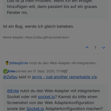
Das ist ja mein Problem. Wenn ich ein Widget
hinzufügen will, dann passiert bis auf ein graues
Fenster nix.
Ist ein Bug, werde ich gleich beheben.
Meine Adapter: https://zefau.github.io/iobroker/
1
und dieses Popup wie in Deinem Video kommt nicht
Zefau
@
Ente
nutzt du den Web-Adapter mit integriertem
Socket oder mit
socket.io
? Kannst du bitte einen
Ente
schrieb am
17. Sept. 2020, 17:59
E
Screenshot von der Web Adapterkonfiguration sowie
zuletzt editiert von Ente
Offline
@
Zefau
said in
jarvis - just another remarkable vis
:
der
Socket.io
Adapterkonfiguration machen? Siehe auch
https://github.com/Zefau/ioBroker.jarvis/issues/74#issue
comment-693573438
@
Ente
nutzt du den Web-Adapter mit integriertem
Socket oder mit
socket.io
? Kannst du bitte einen
Screenshot von der Web Adapterkonfiguration
sowie der
Socket.io
Adapterkonfiguration machen?