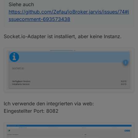
Siehe auch
https://github.com/Zefau/ioBroker.jarvis/issues/74#i
ssuecomment-693573438
Socket.io-Adapter ist installiert, aber keine Instanz.
in der SPalte dann Widget hinzufügen (jede
Spalte kann beliebig viele Widgets haben)
Das ist ja mein Problem. Wenn ich ein Widget
Widget konfigurieren (Popup): Modul auswählen
hinzufügen will, dann passiert bis auf ein graues
und die Geräte, die dargestellt werden soll
Fenster nix.
Beim Klick auf + Widget hinzufügen
Ich verwende den integrierten via web:
Eingestellter Port: 8082