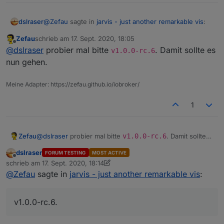
@
Zefau
sagte in
jarvis - just another remarkable vis
:
dslraser
Zefau
schrieb am
17. Sept. 2020, 18:05
zuletzt editiert von
Offline
add new group ist veraltet. Wo steht das? Das
@
dslraser
probier mal bitte
. Damit sollte es
v1.0.0-rc.6
muss ich raus nehmen.
nun gehen.
https://github.com/Zefau/ioBroker.jarvis/wiki
Meine Adapter: https://zefau.github.io/iobroker/
1
Zefau
@
dslraser
probier mal bitte
v1.0.0-rc.6
. Damit sollte
es nun gehen.
dslraser
FORUM TESTING
MOST ACTIVE
Offline
schrieb am
17. Sept. 2020, 18:14
zuletzt editiert von dslraser
@
Zefau
sagte in
jarvis - just another remarkable vis
:
und dieses Popup wie in Deinem Video kommt nicht
v1.0.0-rc.6.