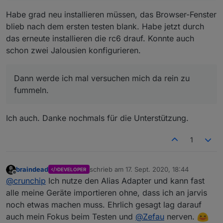
Habe grad neu installieren müssen, das Browser-Fenster
blieb nach dem ersten testen blank. Habe jetzt durch
das erneute installieren die rc6 drauf. Konnte auch
schon zwei Jalousien konfigurieren.
Dann werde ich mal versuchen mich da rein zu
fummeln.
Ich auch. Danke nochmals für die Unterstützung.
1
braindead
schrieb am
17. Sept. 2020, 18:44
DEVELOPER
zuletzt editiert von
Offline
@
crunchip
Ich nutze den Alias Adapter und kann fast
alle meine Geräte importieren ohne, dass ich an jarvis
noch etwas machen muss. Ehrlich gesagt lag darauf
auch mein Fokus beim Testen und
@
Zefau
nerven.