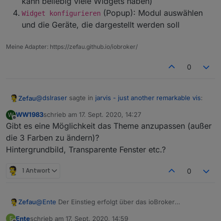
kann beliebig viele Widgets haben)
(Popup): Modul auswählen
Widget konfigurieren
und die Geräte, die dargestellt werden soll
Meine Adapter: https://zefau.github.io/iobroker/
0
@
dslraser
sagte in
jarvis - just another remarkable vis
:
Zefau
WW1983
schrieb am
17. Sept. 2020, 14:27
W
zuletzt editiert von
Offline
Gibt es eine Möglichkeit das Theme anzupassen (außer
Kannst Du mal die Deine Konfiguration als Code
(Expertenansicht) zeigen bzw. mal zur Verfügung
die 3 Farben zu ändern)?
Layout Konfiguration:
stellen. Dann könnte ich vielleicht damit was
Hintergrundbild, Transparente Fenster etc.?
machen. Ansonsten komme ich hier nicht weite...
Tab hinzufügen
: Fügt neuen Tab hinzu. Jeder
1 Antwort
0
Tab kann Vollbild sein (und hat dann nur ein
einziges Widget) oder mehrere Spalten haben
wenn nicht Vollbild:
Spalte hinzufügen
(es
können beliebig viele Spalten hinzugefügt werden)
@
Ente
Der Einstieg erfolgt über das ioBroker
Zefau
in der SPalte dann
Widget hinzufügen
(jede
Dashboard:
Ente
schrieb am
17. Sept. 2020, 14:59
E
Spalte kann beliebig viele Widgets haben)
Der Link der sich dann öffnet sollte
#socketPort=xxxx