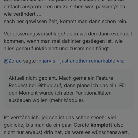
Danke, behebe ich.
einfach ausprobieren um zu sehen was passiert/sich
wie verändert,...
kommen hier noch mehr Geräte dazu, die
nach ner gewissen Zeit, kommt man dann schon rein.
automatisch erkannt werden? da ich z.b. nen Arsch
Aktuell nicht geplant. Mach gerne ein Feature Request
voll sonoff's am laufen habe, zigbee nutze...
Verbesserungsvorschläge/Ideen werden dann eventuell
bei Github auf, dann plane ich das ein. Für den Moment
kommen, wenn man mal dahinter gestiegen ist, wie
würde ich aber Funktionalitäten ausbauen wollen (mehr
Module).
alles genau funktioniert und zusammen hängt.
@
Zefau
sagte in
jarvis - just another remarkable vis
:
Aktuell nicht geplant. Mach gerne ein Feature
Request bei Github auf, dann plane ich das ein. Für
den Moment würde ich aber Funktionalitäten
ausbauen wollen (mehr Module).
Ist verständlich, jedoch ist das schon seeehr viel
geklicke, bis man da ein paar Geräte
komplett
(also
nicht nur an/aus) drin hat, da wäre es wünschenswert,