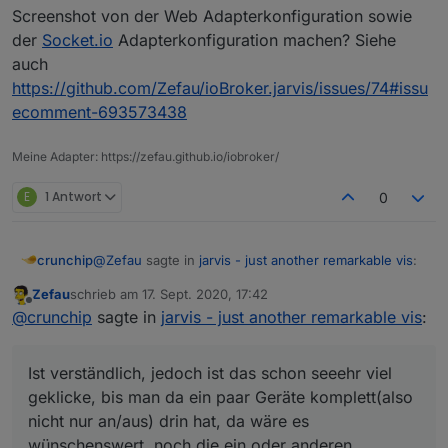
Screenshot von der Web Adapterkonfiguration sowie
der
Socket.io
Adapterkonfiguration machen? Siehe
auch
https://github.com/Zefau/ioBroker.jarvis/issues/74#issu
Hab ein Video für den Klick aufgezeichnet. Ganz kurz
ecomment-693573438
erscheint:
Meine Adapter: https://zefau.github.io/iobroker/
E
1 Antwort
0
danach geht es sofort zu:
@
Zefau
sagte in
jarvis - just another remarkable vis
:
crunchip
ab dann dreht es sich:
Zefau
schrieb am
17. Sept. 2020, 17:42
zuletzt editiert von
Offline
versucht so einfach wie möglich zu gestalten
@
crunchip
sagte in
jarvis - just another remarkable vis
:
das mag durchaus sein, jedoch wenn man die
Ist verständlich, jedoch ist das schon seeehr viel
verschiedensten Adapter laufen hat/testet, muss man
geklicke, bis man da ein paar Geräte komplett(also
sich dennoch bei einigen Sachen erstmal rein
Verbesserungsvorschläge/Ideen werden dann
nicht nur an/aus) drin hat, da wäre es
denken/umstellen, mit paar Info's lesen, hier und da
eventuell kommen, wenn man mal dahinter gestiegen
einfach ausprobieren um zu sehen was passiert/sich
ist, wie alles genau funktioniert und zusammen
@
Zefau
sagte in
jarvis - just another remarkable vis
:
wünschenswert, noch die ein oder anderen