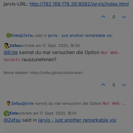
jarvis-URL:
http://192.168.178.26:8082/jarvis/index.html
0
@
Zefau
said in
jarvis - just another remarkable vis
:
Ente
E
Zefau
schrieb am
17. Sept. 2020, 18:00
zuletzt editiert von
Offline
@
Ente
nutzt du den Web-Adapter mit integriertem
@
Ente
kannst du mal versuchen die Option
Nur Web-
Socket oder mit
socket.io
? Kannst du bitte einen
rauszunehmen?
Sockets
Socket.io-Adapter ist installiert, aber keine Instanz.
Screenshot von der Web Adapterkonfiguration
sowie der
Socket.io
Adapterkonfiguration machen?
Meine Adapter: https://zefau.github.io/iobroker/
Siehe auch
https://github.com/Zefau/ioBroker.jarvis/issues/74#is
0
suecomment-693573438
Zefau
@
Ente
kannst du mal versuchen die Option
Nur Web-
Sockets
rauszunehmen?
Ich verwende den integrierten via web:
Ente
schrieb am
17. Sept. 2020, 18:01
E
zuletzt editiert von
Offline
Eingestellter Port: 8082
@
Zefau
said in
jarvis - just another remarkable vis
: