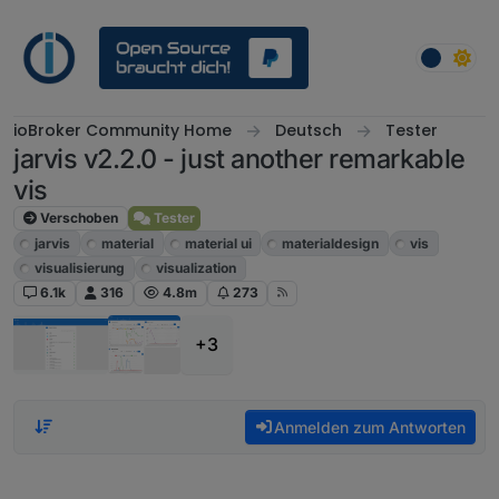
Weiter zum Inhalt
ioBroker Community Home
Deutsch
Tester
jarvis v2.2.0 - just another remarkable
vis
Verschoben
Tester
jarvis
material
material ui
materialdesign
vis
visualisierung
visualization
6.1k
316
4.8m
273
+3
Anmelden zum Antworten