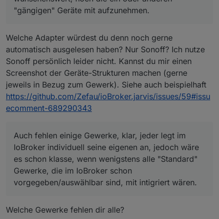
wie verändert,...
hängt.
"gängigen" Geräte mit aufzunehmen.
nach ner gewissen Zeit, kommt man dann schon rein.
Aktuell nicht geplant. Mach gerne ein Feature
Request bei Github auf, dann plane ich das ein.
Welche Adapter würdest du denn noch gerne
Ist verständlich, jedoch ist das schon seeehr viel
Für den Moment würde ich aber
automatisch ausgelesen haben? Nur Sonoff? Ich nutze
geklicke, bis man da ein paar Geräte
komplett
(also
Funktionalitäten ausbauen wollen (mehr
nicht nur an/aus) drin hat, da wäre es
Auch fehlen einige Gewerke, klar, jeder legt im
Sonoff persönlich leider nicht. Kannst du mir einen
Module).
wünschenswert, noch die ein oder anderen
IoBroker individuell seine eigenen an, jedoch wäre
Screenshot der Geräte-Strukturen machen (gerne
"
gängigen
" Geräte mit aufzunehmen.
es schon klasse, wenn wenigstens alle "Standard"
Bzw mal dumm gefragt, gäbe es keine Möglichkeit,
jeweils in Bezug zum Gewerk). Siehe auch beispielhaft
Gewerke, die im IoBroker schon
das Gewerke automatisch ausgelesen werden?
Scheint irgendwas an meiner Konfig zu sein. Bzw,
https://github.com/Zefau/ioBroker.jarvis/issues/59#issu
vorgegeben/auswählbar sind, mit intigriert wären.
manuell konfiguriert habe ich nichts.
ecomment-689290343
Auch fehlen einige Gewerke, klar, jeder legt im
IoBroker individuell seine eigenen an, jedoch wäre
es schon klasse, wenn wenigstens alle "Standard"
Gewerke, die im IoBroker schon
vorgegeben/auswählbar sind, mit intigriert wären.
Welche Gewerke fehlen dir alle?