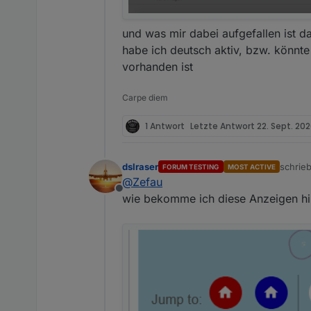
und was mir dabei aufgefallen ist d
habe ich deutsch aktiv, bzw. könnt
vorhanden ist
Carpe diem
1 Antwort
Letzte Antwort
22. Sept. 202
dslraser
schrie
FORUM TESTING
MOST ACTIVE
zuletzt
@
Zefau
Offline
wie bekomme ich diese Anzeigen hi