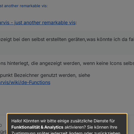
just another remarkable vis
:
arvis - just another remarkable vis
:
erke fehlen dir denn konkret? Alle die, die du drin hast, werden durch 
zeigt er bei dir keine Icons an? Hast du die Geräte richtig den Gewer
s mir irgendwelche gewerke fehlen, sondern meinte damit das ich sie 
ezeigt bei den selbst erstellten geräten,was könnte ich da f
ion,smartmeter usw..) ;)
men meiner wünsche im git
 nie angezeigt bei den selbst erstellten geräten,was könnte ich da fals
s hinterlegt, die angezeigt werden, wenn keine Icons selb
unkt Bezeichner genutzt werden, siehe
arvis/wiki/de-Functions
Hallo! Könnten wir bitte einige zusätzliche Dienste für
0
Funktionalität & Analytics
aktivieren? Sie können Ihre
ürlich sofort nachgeholt :)
Zustimmung später jederzeit ändern oder zurückziehen.