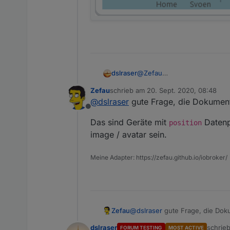
@
Zefau
dslraser
wie bekomme ich diese Anze
Zefau
schrieb am
20. Sept. 2020, 08:48
zuletzt editiert von
@
dslraser
gute Frage, die Dokumenta
Offline
Das sind Geräte mit
Datenpu
position
image / avatar sein.
Meine Adapter: https://zefau.github.io/iobroker/
@
dslraser
gute Frage, die Doku
Zefau
dslraser
schrie
FORUM TESTING
MOST ACTIVE