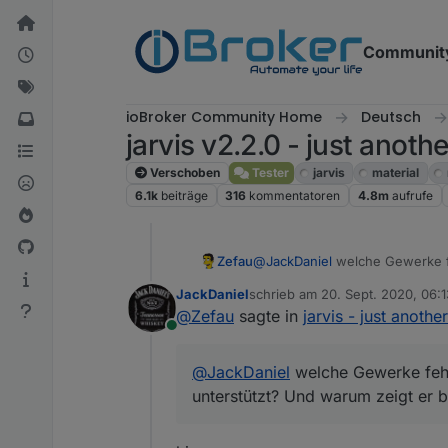
Weiter zum Inhalt
Communit
ioBroker Community Home
Deutsch
jarvis v2.2.0 - just anoth
Verschoben
Tester
jarvis
material
6.1k
beiträge
316
kommentatoren
4.8m
aufrufe
Zefau
@
JackDaniel
welche Gewerke feh
warum zeigt er bei dir keine I
JackDaniel
schrieb am
20. Sept. 2020, 06:1
zuletzt editiert von JackDaniel
@
Zefau
sagte in
jarvis - just anothe
Online
@
JackDaniel
welche Gewerke fehle
unterstützt? Und warum zeigt er b