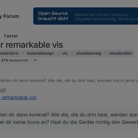
y Forum
Tester
er remarkable vis
material ui
materialdesign
vis
visualisierung
visualization
273
beobachtet
len dir denn konkret? Alle die, die du drin hast, werden durch jarvis j
cons an? Hast du die Geräte richtig den Gewerken zugeordnet?
3
r remarkable vis
:
n dir denn konkret? Alle die, die du drin hast, werden durc
ei dir keine Icons an? Hast du die Geräte richtig den Gewe