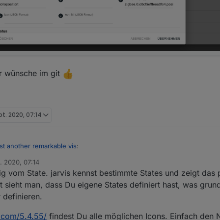
r wünsche im git
pt. 2020, 07:14
just another remarkable vis
:
. 2020, 07:14
g vom State. jarvis kennst bestimmte States und zeigt das
erke fehlen dir denn konkret? Alle die, die du drin hast, werden durch 
zeigt er bei dir keine Icons an? Hast du die Geräte richtig den Gewer
sieht man, dass Du eigene States definiert hast, was grunds
 definieren.
s mir irgendwelche gewerke fehlen, sondern meinte damit das ich sie 
ion,smartmeter usw..) ;)
men meiner wünsche im git
s.com/5.4.55/
findest Du alle möglichen Icons. Einfach den
 nie angezeigt bei den selbst erstellten geräten,was könnte ich da fals