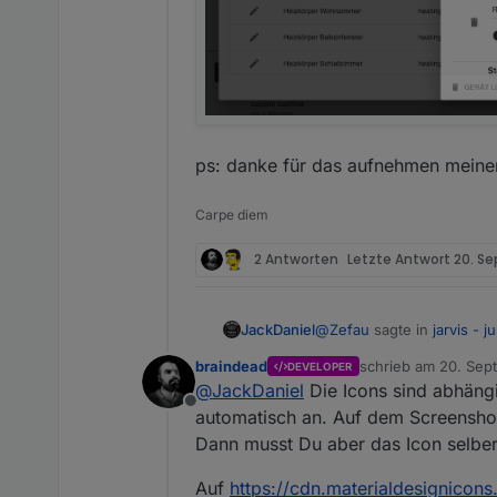
ps: danke für das aufnehmen meine
Carpe diem
2 Antworten
Letzte Antwort
20. Se
@
Zefau
sagte in
jarvis - 
JackDaniel
braindead
schrieb am
20. Sept
DEVELOPER
zuletzt editiert von
@
JackDaniel
Die Icons sind abhängi
@
JackDaniel
welche Gew
Offline
unterstützt? Und warum 
automatisch an. Auf dem Screenshot 
hi,
Dann musst Du aber das Icon selber
hab nichts geschrieben da
(zb.steckdosen,wetterstat
ps: danke für das aufneh
Auf
https://cdn.materialdesignicon
icons hat es bei mir noch