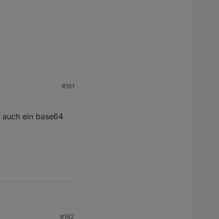
#181
n auch ein base64
#182