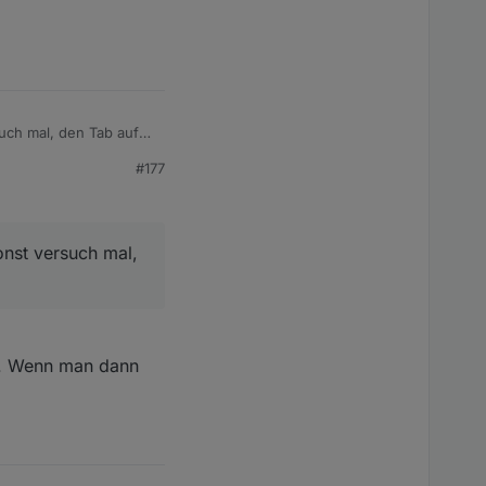
uch mal, den Tab auf
#177
onst versuch mal,
p. Wenn man dann