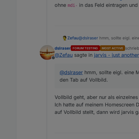
ohne
in das Feld eintragen und
mdi-
Zefau
@
dslraser
hmm, sollte eigl. ei
Vollbild.
dslraser
schrie
FORUM TESTING
MOST ACTIVE
zuletzt
@
Zefau
sagte in
jarvis - just anothe
Offline
@
dslraser
hmm, sollte eigl. eine 
den Tab auf Vollbild.
Vollbild geht, aber nur als einzelne
Ich hatte auf meinem Homescreen D
auf Vollbild stellt, dann wird jarvis