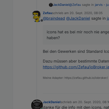
@
Zefau
sagte in
jarvis - 
JackDaniel
Zefau
schrieb am
20. Sept. 2020, 08:05
zuletzt editiert von
@
braindead
@
JackDaniel
sagte in
j
@
JackDaniel
welche Gew
Offline
unterstützt? Und warum 
hi,
hab nichts geschrieben da
icons hat es bei mir noch nie ang
(zb.steckdosen,wetterstat
ps: danke für das aufneh
haben?
icons hat es bei mir noch
Bei den Gewerken sind Standard Icon
Dazu müssen aber bestimmte Datenp
https://github.com/Zefau/ioBroker.j
Meine Adapter: https://zefau.github.io/iobroker/
JackDaniel
schrieb am
20. Sept. 2020, 08:1
zuletzt editiert von
danke für die info mit den icons, nat