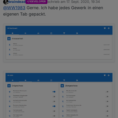
braindead
schrieb am
17. Sept. 2020, 19:34
DEVELOPER
Könntest du vielleicht deine fertige Oberfläche
zuletzt editiert von
Offline
@
WW1983
Gerne. Ich habe jedes Gewerk in einen
zeigen?
eigenen Tab gepackt.