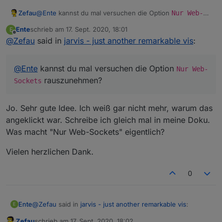
Zefau
@
Ente
kannst du mal versuchen die Option
Nur Web-
Sockets
rauszunehmen?
Ente
schrieb am
17. Sept. 2020, 18:01
E
zuletzt editiert von
Offline
@
Zefau
said in
jarvis - just another remarkable vis
:
@
Ente
kannst du mal versuchen die Option
Nur Web-
rauszunehmen?
Sockets
Jo. Sehr gute Idee. Ich weiß gar nicht mehr, warum das
angeklickt war. Schreibe ich gleich mal in meine Doku.
Was macht "Nur Web-Sockets" eigentlich?
Vielen herzlichen Dank.
0
@
Zefau
said in
jarvis - just another remarkable vis
:
Ente
E
Zefau
schrieb am
17. Sept. 2020, 18:02