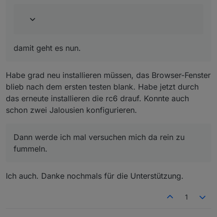
hinzufügen will, dann passiert bis auf ein graues
und die Geräte, die dargestellt werden soll
Fenster nix.
Beim Klick auf + Widget hinzufügen
damit geht es nun.
Habe grad neu installieren müssen, das Browser-Fenster
blieb nach dem ersten testen blank. Habe jetzt durch
das erneute installieren die rc6 drauf. Konnte auch
schon zwei Jalousien konfigurieren.
Dann werde ich mal versuchen mich da rein zu
fummeln.
Ich auch. Danke nochmals für die Unterstützung.
1