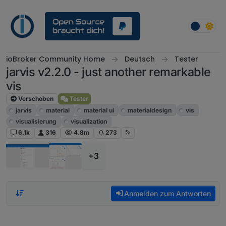
Weiter zum Inhalt
ioBroker Community Home
Deutsch
Tester
jarvis v2.2.0 - just another remarkable
vis
Verschoben
Tester
jarvis
material
material ui
materialdesign
vis
visualisierung
visualization
6.1k
316
4.8m
273
+3
Anmelden zum Antworten