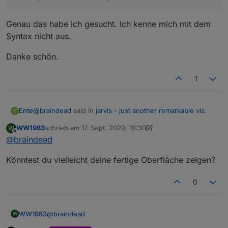
Genau das habe ich gesucht. Ich kenne mich mit dem
Syntax nicht aus.
Danke schön.
1
@
braindead
said in
jarvis - just another remarkable vis
:
Ente
E
WW1983
schrieb am
17. Sept. 2020, 19:30
W
zuletzt editiert von WW1983
Offline
@
braindead
{"0":"geschlossen","1":"gekippt","2":"offen"}
Könntest du vielleicht deine fertige Oberfläche zeigen?
Genau das habe ich gesucht. Ich kenne mich mit dem
Syntax nicht aus.
0
Danke schön.
@
braindead
WW1983
W