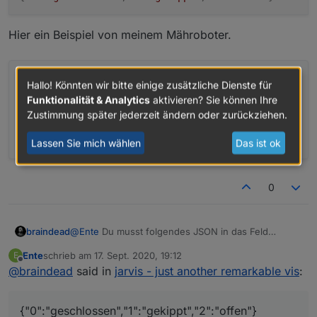
2 = offen
Nun steht leider eine Zahl im Widget. Wie bekomme ich
da die Worte hin. Meine JS-Kenntnisse gehen gegen 0.
Hier ein Beispiel von meinem Mähroboter.
Leider. :-(
Hallo! Könnten wir bitte einige zusätzliche Dienste für
Funktionalität & Analytics
aktivieren? Sie können Ihre
Zustimmung später jederzeit ändern oder zurückziehen.
Lassen Sie mich wählen
Das ist ok
0
@
Ente
Du musst folgendes JSON in das Feld
braindead
Anzeigevariante schreiben.
Ente
schrieb am
17. Sept. 2020, 19:12
E
zuletzt editiert von
Offline
@
braindead
said in
jarvis - just another remarkable vis
:
Hier ein Beispiel von meinem Mähroboter.
{"0":"geschlossen","1":"gekippt","2":"offen"}