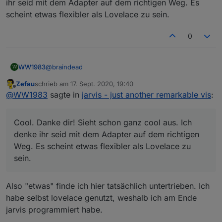
ihr seid mit dem Adapter auf dem richtigen Weg. Es
scheint etwas flexibler als Lovelace zu sein.
0
@
braindead
WW1983
W
Zefau
schrieb am
17. Sept. 2020, 19:40
Cool. Danke dir! Sieht schon ganz cool aus. Ich
zuletzt editiert von
Offline
@
WW1983
sagte in
jarvis - just another remarkable vis
:
denke ihr seid mit dem Adapter auf dem richtigen
Weg. Es scheint etwas flexibler als Lovelace zu sein.
Cool. Danke dir! Sieht schon ganz cool aus. Ich
denke ihr seid mit dem Adapter auf dem richtigen
Weg. Es scheint etwas flexibler als Lovelace zu
sein.
Also "etwas" finde ich hier tatsächlich untertrieben. Ich
habe selbst lovelace genutzt, weshalb ich am Ende
jarvis programmiert habe.