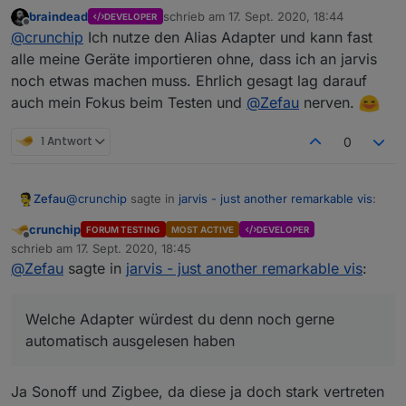
braindead
schrieb am
17. Sept. 2020, 18:44
DEVELOPER
zuletzt editiert von
Offline
@
crunchip
Ich nutze den Alias Adapter und kann fast
alle meine Geräte importieren ohne, dass ich an jarvis
noch etwas machen muss. Ehrlich gesagt lag darauf
auch mein Fokus beim Testen und
@
Zefau
nerven.
1 Antwort
0
@
crunchip
sagte in
jarvis - just another remarkable vis
:
Zefau
crunchip
FORUM TESTING
MOST ACTIVE
DEVELOPER
Offline
Ist verständlich, jedoch ist das schon seeehr viel
schrieb am
17. Sept. 2020, 18:45
zuletzt editiert von
geklicke, bis man da ein paar Geräte komplett(also
@
Zefau
sagte in
jarvis - just another remarkable vis
:
Welche Adapter würdest du denn noch gerne
nicht nur an/aus) drin hat, da wäre es
automatisch ausgelesen haben? Nur Sonoff? Ich nutze
wünschenswert, noch die ein oder anderen
Sonoff persönlich leider nicht. Kannst du mir einen
"gängigen" Geräte mit aufzunehmen.
Welche Adapter würdest du denn noch gerne
Auch fehlen einige Gewerke, klar, jeder legt im
Screenshot der Geräte-Strukturen machen (gerne
automatisch ausgelesen haben
IoBroker individuell seine eigenen an, jedoch wäre
jeweils in Bezug zum Gewerk). Siehe auch beispielhaft
Welche Gewerke fehlen dir alle?
es schon klasse, wenn wenigstens alle "Standard"
https://github.com/Zefau/ioBroker.jarvis/issues/59#issu
Gewerke, die im IoBroker schon
ecomment-689290343
Ja Sonoff und Zigbee, da diese ja doch stark vertreten
vorgegeben/auswählbar sind, mit intigriert wären.