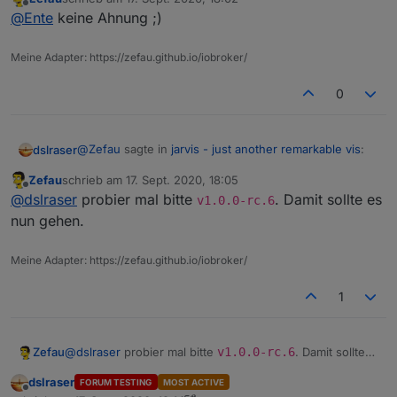
zuletzt editiert von
Offline
@
Ente
kannst du mal versuchen die Option
Nur
@
Ente
keine Ahnung ;)
Web-Sockets
rauszunehmen?
Jo. Sehr gute Idee. Ich weiß gar nicht mehr, warum das
Meine Adapter: https://zefau.github.io/iobroker/
angeklickt war. Schreibe ich gleich mal in meine Doku.
Was macht "Nur Web-Sockets" eigentlich?
Vielen herzlichen Dank.
0
@
Zefau
sagte in
jarvis - just another remarkable vis
:
dslraser
Zefau
schrieb am
17. Sept. 2020, 18:05
zuletzt editiert von
Offline
add new group ist veraltet. Wo steht das? Das
@
dslraser
probier mal bitte
. Damit sollte es
v1.0.0-rc.6
muss ich raus nehmen.
nun gehen.
https://github.com/Zefau/ioBroker.jarvis/wiki
Meine Adapter: https://zefau.github.io/iobroker/
1
Zefau
@
dslraser
probier mal bitte
v1.0.0-rc.6
. Damit sollte
es nun gehen.
dslraser
FORUM TESTING
MOST ACTIVE
Offline