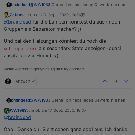
@
WW1983
Gerne. Ich habe jedes Gewerk in einen
braindead
eigenen Tab gepackt.
Zefau
schrieb am
17. Sept. 2020, 19:36
zuletzt editiert von Zefau
Offline
@
braindead
für die Lampen könntest du auch noch
Gruppen als Separator machen? ;)
Und bei den Heizungen könntest du noch die
als secondary State anzeigen (quasi
setTemperature
zusätzlich zur Humidity).
Meine Adapter: https://zefau.github.io/iobroker/
1 Antwort
0
@
WW1983
Gerne. Ich habe jedes Gewerk in einen
braindead
eigenen Tab gepackt.
WW1983
schrieb am
17. Sept. 2020, 19:37
W
zuletzt editiert von
Offline
@
braindead
Cool. Danke dir! Sieht schon ganz cool aus. Ich denke