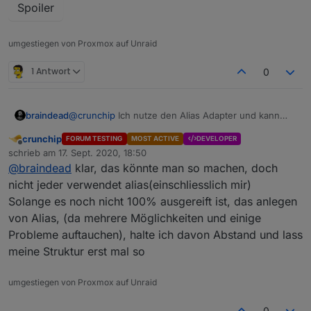
Spoiler
umgestiegen von Proxmox auf Unraid
1 Antwort
0
braindead
@
crunchip
Ich nutze den Alias Adapter und kann
fast alle meine Geräte importieren ohne, dass ich an
crunchip
FORUM TESTING
MOST ACTIVE
DEVELOPER
jarvis noch etwas machen muss. Ehrlich gesagt lag
Offline
schrieb am
17. Sept. 2020, 18:50
darauf auch mein Fokus beim Testen und
@
Zefau
zuletzt editiert von
@
braindead
klar, das könnte man so machen, doch
nerven.
nicht jeder verwendet alias(einschliesslich mir)
Solange es noch nicht 100% ausgereift ist, das anlegen
von Alias, (da mehrere Möglichkeiten und einige
Probleme auftauchen), halte ich davon Abstand und lass
meine Struktur erst mal so
umgestiegen von Proxmox auf Unraid
0