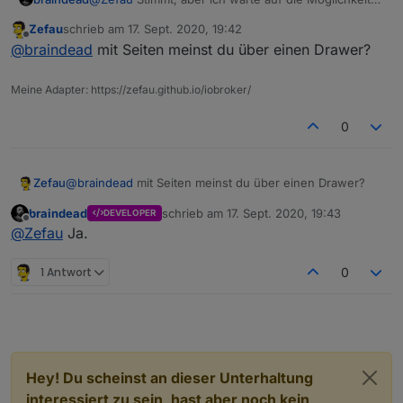
die Tabs auf Seiten zu packen. Dann baue ich mir
Zefau
schrieb am
17. Sept. 2020, 19:42
eine Seite für die Räume.
zuletzt editiert von
Offline
@
braindead
mit Seiten meinst du über einen Drawer?
Meine Adapter: https://zefau.github.io/iobroker/
0
Zefau
@
braindead
mit Seiten meinst du über einen Drawer?
braindead
schrieb am
17. Sept. 2020, 19:43
DEVELOPER
zuletzt editiert von
Offline
@
Zefau
Ja.
1 Antwort
0
Hey! Du scheinst an dieser Unterhaltung
interessiert zu sein, hast aber noch kein