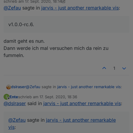
schrieb am
17. Sept. 2020, 18:14
zuletzt editiert von dslraser
@
Zefau
sagte in
jarvis - just another remarkable vis
:
und dieses Popup wie in Deinem Video kommt nicht
v1.0.0-rc.6.
damit geht es nun.
Dann werde ich mal versuchen mich da rein zu
fummeln.
1
@
Zefau
sagte in
jarvis - just another remarkable vis
:
dslraser
Ente
schrieb am
17. Sept. 2020, 18:36
E
zuletzt editiert von
Offline
@
dslraser
said in
v1.0.0-rc.6.
jarvis - just another remarkable vis
:
damit geht es nun.
in der SPalte dann Widget hinzufügen (jede
@
Zefau
sagte in
jarvis - just another remarkable
Dann werde ich mal versuchen mich da rein zu
Spalte kann beliebig viele Widgets haben)
vis
:
Das ist ja mein Problem. Wenn ich ein Widget
fummeln.
Widget konfigurieren (Popup): Modul auswählen