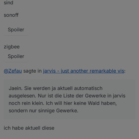
Bzw mal dumm gefragt, gäbe es keine Möglichkeit,
sind
das Gewerke automatisch ausgelesen werden?
Jaein. Sie werden ja aktuell automatisch ausgelesen.
sonoff
Nur ist die Liste der Gewerke in jarvis noch rein klein.
Ich will hier keine Wald haben, sondern nur sinnige
Spoiler
Gewerke.
zigbee
Spoiler
@
Zefau
sagte in
jarvis - just another remarkable vis
:
Jaein. Sie werden ja aktuell automatisch
ausgelesen. Nur ist die Liste der Gewerke in jarvis
noch rein klein. Ich will hier keine Wald haben,
sondern nur sinnige Gewerke.
ich habe aktuell diese