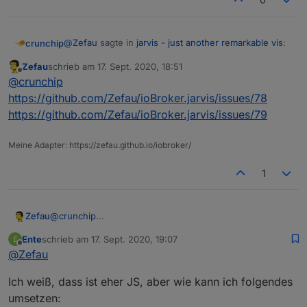
@
Zefau
sagte in
jarvis - just another remarkable vis
:
crunchip
Zefau
schrieb am
17. Sept. 2020, 18:51
zuletzt editiert von
Offline
Welche Adapter würdest du denn noch gerne
@
crunchip
automatisch ausgelesen haben
https://github.com/Zefau/ioBroker.jarvis/issues/78
Ja Sonoff und Zigbee, da diese ja doch stark
https://github.com/Zefau/ioBroker.jarvis/issues/79
vertreten sind
sonoff
Meine Adapter: https://zefau.github.io/iobroker/
Spoiler
1
zigbee
Spoiler
Zefau
@
crunchip
https://github.com/Zefau/ioBroker.jarvis/issues/78
@
Zefau
sagte in
jarvis - just another remarkable vis
:
Ente
schrieb am
17. Sept. 2020, 19:07
E
https://github.com/Zefau/ioBroker.jarvis/issues/79
zuletzt editiert von
Offline
@
Zefau
Jaein. Sie werden ja aktuell automatisch
Ich weiß, dass ist eher JS, aber wie kann ich folgendes
ausgelesen. Nur ist die Liste der Gewerke in
ich habe aktuell diese
umsetzen:
jarvis noch rein klein. Ich will hier keine Wald