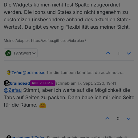
Die Widgets können nicht fest Spalten zugeordnet
werden. Die Icons und States sind nicht angenehm zu
customizen (insbesondere anhand des aktuellen State-
Wertes). Da gibt es wenig Flexibilität aus meiner Sicht.
Meine Adapter: https://zefau.github.io/iobroker/
W
1 Antwort
1
@
braindead
für die Lampen könntest du auch noch
Zefau
Gruppen als Separator machen? ;)
braindead
schrieb am
17. Sept. 2020, 19:41
DEVELOPER
Und bei den Heizungen könntest du noch die
zuletzt editiert von
Offline
@
Zefau
Stimmt, aber ich warte auf die Möglichkeit die
setTemperature
als secondary State anzeigen (quasi
zusätzlich zur Humidity).
Tabs auf Seiten zu packen. Dann baue ich mir eine Seite
für die Räume.
0
braindead
@
Zefau
Stimmt, aber ich warte auf die Möglichkeit