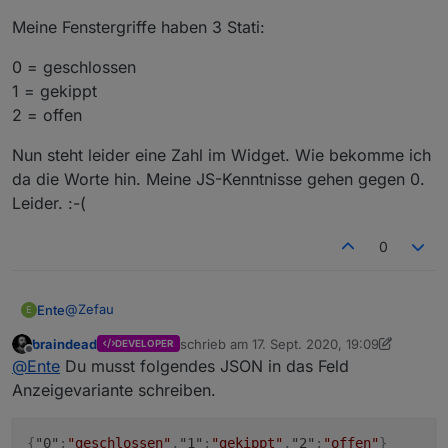
haben, sondern nur sinnige Gewerke.
Meine Fenstergriffe haben 3 Stati:
Spoiler
0 = geschlossen
1 = gekippt
2 = offen
Nun steht leider eine Zahl im Widget. Wie bekomme ich
da die Worte hin. Meine JS-Kenntnisse gehen gegen 0.
Leider. :-(
0
@
Zefau
Ente
E
braindead
schrieb am
17. Sept. 2020, 19:09
DEVELOPER
Ich weiß, dass ist eher JS, aber wie kann ich folgendes
zuletzt editiert von braindead
Offline
@
Ente
Du musst folgendes JSON in das Feld
umsetzen:
Meine Fenstergriffe haben 3 Stati:
Anzeigevariante schreiben.
0 = geschlossen
{
"0"
:
"geschlossen"
,
"1"
:
"gekippt"
,
"2"
:
"offen"
}
1 = gekippt