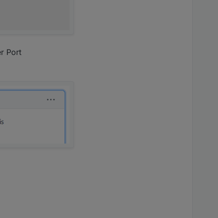
r nix.
er Port