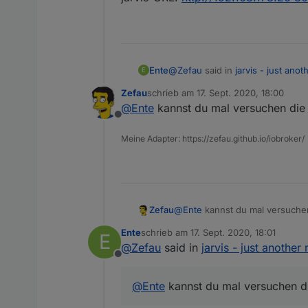
@
Zefau
said in
jarvis - just ano
Ente
E
Zefau
schrieb am
17. Sept. 2020, 18:00
zuletzt editiert von
@
Ente
kannst du mal versuchen die
@
Ente
nutzt du den Web-Adapt
Offline
Web Adapterkonfiguration so
Socket.io-Adapter ist installiert,
https://github.com/Zefau/ioB
Meine Adapter: https://zefau.github.io/iobroker/
Zefau
@
Ente
kannst du mal versuche
Ente
schrieb am
17. Sept. 2020, 18:01
E
zuletzt editiert von
@
Zefau
said in
jarvis - just another
Offline
@
Ente
kannst du mal versuchen d