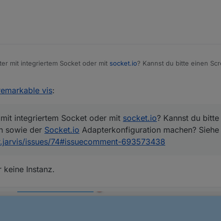
r mit integriertem Socket oder mit
socket.io
? Kannst du bitte einen S
r
Socket.io
Adapterkonfiguration machen? Siehe auch
oker.jarvis/issues/74#issuecomment-693573438
 remarkable vis
:
mit integriertem Socket oder mit
socket.io
? Kannst du bitte
n sowie der
Socket.io
Adapterkonfiguration machen? Siehe
er.jarvis/issues/74#issuecomment-693573438
r keine Instanz.
inem Video kommt nicht