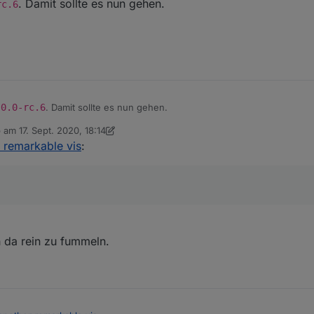
. Damit sollte es nun gehen.
/index.html#socketPort=8084&socketSecure=false
.
t. Wo steht das? Das muss ich raus nehmen.
rc.6
denn dann müßte ja auch vis nicht laufen. Das ist die URL:
oker.jarvis/wiki
edit.html?Wohnung#Start
:8082/jarvis/index.html
.0.0-rc.6
. Damit sollte es nun gehen.
b am
17. Sept. 2020, 18:14
 editiert von dslraser
r remarkable vis
:
 da rein zu fummeln.