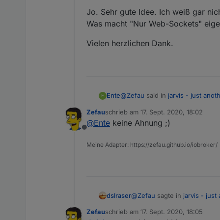
Jo. Sehr gute Idee. Ich weiß gar ni
Was macht "Nur Web-Sockets" eigen
Ich verwende den integrierten v
Eingestellter Port: 8082
Vielen herzlichen Dank.
@
Zefau
said in
jarvis - just ano
Ente
E
Zefau
schrieb am
17. Sept. 2020, 18:02
zuletzt editiert von
@
Ente
keine Ahnung ;)
@
Ente
kannst du mal versuch
Offline
Ich vermute, dass ist der Fehler b
Meine Adapter: https://zefau.github.io/iobroker/
Jo. Sehr gute Idee. Ich weiß gar
Was macht "Nur Web-Sockets" e
Vielen herzlichen Dank.
@
Zefau
sagte in
jarvis - jus
dslraser
Zefau
schrieb am
17. Sept. 2020, 18:05
zuletzt editiert von