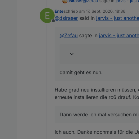
@
Zefau
sagte in
jarvis - jus
dslraser
Ente
schrieb am
17. Sept. 2020, 18:36
E
zuletzt editiert von
@
dslraser
said in
jarvis - just anoth
v1.0.0-rc.6.
Offline
damit geht es nun.
@
Zefau
sagte in
jarvis - just ano
Dann werde ich mal versuche
und dieses Popup wie in De
damit geht es nun.
Habe grad neu installieren müssen, 
erneute installieren die rc6 drauf. 
Dann werde ich mal versuchen mi
Ich auch. Danke nochmals für die U