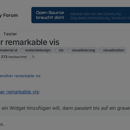
y Forum
Tester
er remarkable vis
material ui
materialdesign
vis
visualisierung
visualization
273
beobachtet
t another remarkable vis
:
ther remarkable vis
:
t. Wo steht das? Das muss ich raus nehmen.
oker.jarvis/wiki
ein Widget hinzufügen will, dann passiert bis auf ein graue
n.