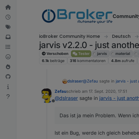
Weiter zum Inhalt
Communit
ioBroker Community Home
Deutsch
jarvis v2.2.0 - just anoth
Verschoben
Tester
jarvis
material
6.1k
beiträge
316
kommentatoren
4.8m
aufrufe
@
Zefau
sagte in
jarvis - jus
dslraser
Zefau
schrieb am
17. Sept. 2020, 17:51
zuletzt editiert von
@
dslraser
sagte in
jarvis - just ano
add new group ist veralte
Offline
https://github.com/Zefau/ioBr
Das ist ja mein Problem. Wenn ich 
Ist ein Bug, werde ich gleich behebe