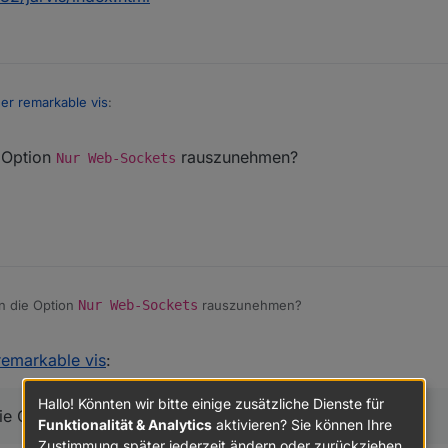
ther remarkable vis
:
 Option
rauszunehmen?
er mit integriertem Socket oder mit
socket.io
? Kannst du bitte einen S
Nur Web-Sockets
wie der
Socket.io
Adapterkonfiguration machen? Siehe auch
 aber keine Instanz.
roker.jarvis/issues/74#issuecomment-693573438
n die Option
Nur Web-Sockets
rauszunehmen?
 remarkable vis
:
Hallo! Könnten wir bitte einige zusätzliche Dienste für
ie Option
rauszunehmen?
Nur Web-Sockets
Funktionalität & Analytics
aktivieren? Sie können Ihre
Zustimmung später jederzeit ändern oder zurückziehen.