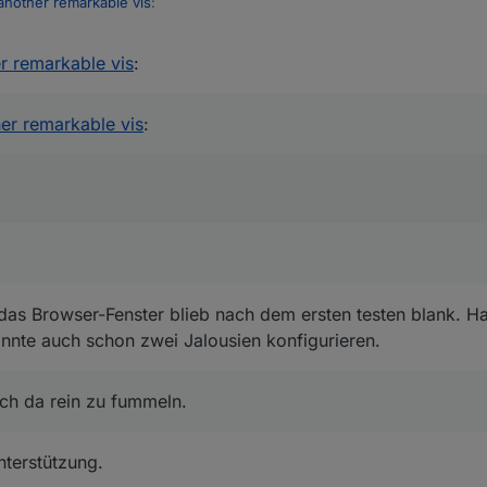
t another remarkable vis
:
er remarkable vis
:
ther remarkable vis
:
n mich da rein zu fummeln.
inem Video kommt nicht
das Browser-Fenster blieb nach dem ersten testen blank. Ha
Konnte auch schon zwei Jalousien konfigurieren.
ch da rein zu fummeln.
nterstützung.