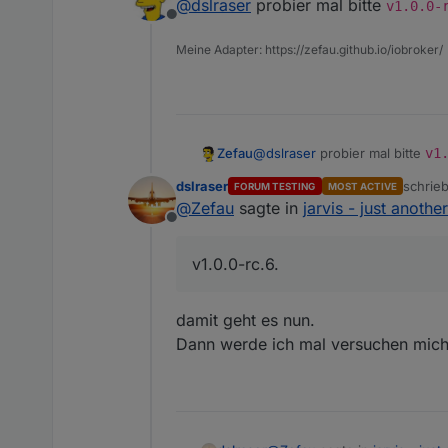
@
dslraser
probier mal bitte
http://192.168.10.3:8082/jarvis
add new group ist veralte
v1.0.0-
Offline
Obwohl, das kann es nicht sein, 
Meine Adapter: https://zefau.github.io/iobroker/
https://github.com/Zefau/ioBr
http://192.168.178.26:8082/vis/
jarvis-URL:
http://192.168.178.26
Zefau
@
dslraser
probier mal bitte
v1
dslraser
schrie
FORUM TESTING
MOST ACTIVE
zuletzt
@
Zefau
sagte in
jarvis - just anothe
Offline
v1.0.0-rc.6.
damit geht es nun.
Dann werde ich mal versuchen mich