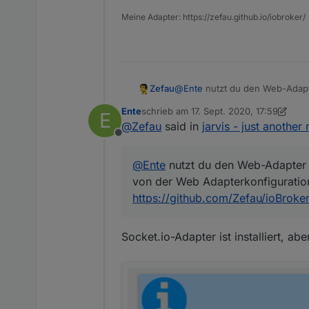
Meine Adapter: https://zefau.github.io/iobroker/
Zefau
@
Ente
nutzt du den Web-Adapte
Adapterkonfiguration sowie de
Ente
schrieb am
17. Sept. 2020, 17:59
E
https://github.com/Zefau/ioBr
zuletzt editiert von Ente
@
Zefau
said in
jarvis - just another
Offline
@
Ente
nutzt du den Web-Adapter 
von der Web Adapterkonfiguratio
https://github.com/Zefau/ioBrok
Socket.io-Adapter ist installiert, abe
und dieses Popup wie in De