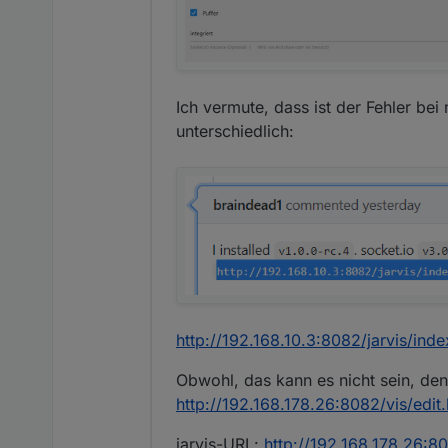
in der SPalte dann Widget
Widget konfigurieren (Pop
Das ist ja mein Problem. Wenn
Ich vermute, dass ist der Fehler bei m
Beim Klick auf + Widget hin
unterschiedlich:
http://192.168.10.3:8082/jarvis/in
Obwohl, das kann es nicht sein, den
http://192.168.178.26:8082/vis/edi
jarvis-URL:
http://192.168.178.26:80