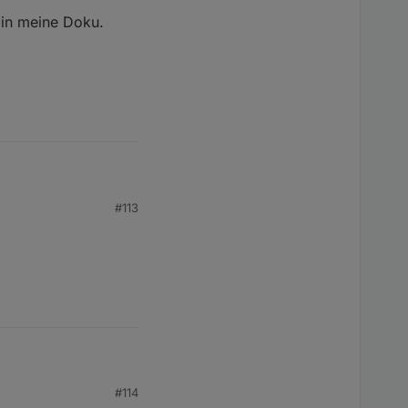
 in meine Doku.
#113
terschiedlich:
 Doku.
#114