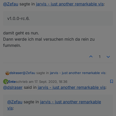
zuletzt editiert von dslraser
@
Zefau
sagte in
jarvis - just another remarkable vis
:
und dieses Popup wie in Deinem Video kommt nicht
v1.0.0-rc.6.
damit geht es nun.
Dann werde ich mal versuchen mich da rein zu
fummeln.
1
@
Zefau
sagte in
jarvis - just another remarkable vis
:
dslraser
Ente
schrieb am
17. Sept. 2020, 18:36
E
zuletzt editiert von
Offline
@
dslraser
said in
v1.0.0-rc.6.
jarvis - just another remarkable vis
:
damit geht es nun.
in der SPalte dann Widget hinzufügen (jede
@
Zefau
sagte in
jarvis - just another remarkable
Dann werde ich mal versuchen mich da rein zu
Spalte kann beliebig viele Widgets haben)
vis
:
Das ist ja mein Problem. Wenn ich ein Widget
fummeln.
Widget konfigurieren (Popup): Modul auswählen
hinzufügen will, dann passiert bis auf ein graues
und die Geräte, die dargestellt werden soll