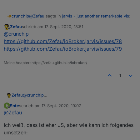
@
Zefau
sagte in
jarvis - just another remarkable vis
:
crunchip
Zefau
schrieb am
17. Sept. 2020, 18:51
zuletzt editiert von
Offline
Welche Adapter würdest du denn noch gerne
@
crunchip
automatisch ausgelesen haben
https://github.com/Zefau/ioBroker.jarvis/issues/78
Ja Sonoff und Zigbee, da diese ja doch stark
https://github.com/Zefau/ioBroker.jarvis/issues/79
vertreten sind
sonoff
Meine Adapter: https://zefau.github.io/iobroker/
Spoiler
1
zigbee
Spoiler
Zefau
@
crunchip
https://github.com/Zefau/ioBroker.jarvis/issues/78
@
Zefau
sagte in
jarvis - just another remarkable vis
:
Ente
schrieb am
17. Sept. 2020, 19:07
E
https://github.com/Zefau/ioBroker.jarvis/issues/79
zuletzt editiert von
Offline
@
Zefau
Jaein. Sie werden ja aktuell automatisch
Ich weiß, dass ist eher JS, aber wie kann ich folgendes
ausgelesen. Nur ist die Liste der Gewerke in
ich habe aktuell diese
umsetzen:
jarvis noch rein klein. Ich will hier keine Wald
haben, sondern nur sinnige Gewerke.