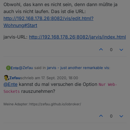
Obwohl, das kann es nicht sein, denn dann müßte ja
auch vis nicht laufen. Das ist die URL:
http://192.168.178.26:8082/vis/edit.html?
Wohnung#Start
jarvis-URL:
http://192.168.178.26:8082/jarvis/index.html
0
@
Zefau
said in
jarvis - just another remarkable vis
:
Ente
E
Zefau
schrieb am
17. Sept. 2020, 18:00
zuletzt editiert von
Offline
@
Ente
nutzt du den Web-Adapter mit integriertem
@
Ente
kannst du mal versuchen die Option
Nur Web-
Socket oder mit
socket.io
? Kannst du bitte einen
rauszunehmen?
Sockets
Socket.io-Adapter ist installiert, aber keine Instanz.
Screenshot von der Web Adapterkonfiguration
sowie der
Socket.io
Adapterkonfiguration machen?
Meine Adapter: https://zefau.github.io/iobroker/
Siehe auch
https://github.com/Zefau/ioBroker.jarvis/issues/74#is
0
suecomment-693573438