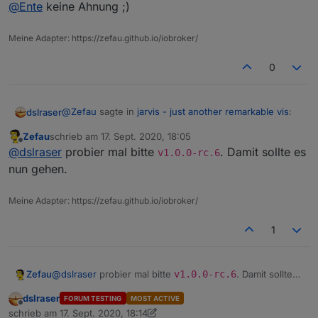
Offline
@
Ente
kannst du mal versuchen die Option
Nur
@
Ente
keine Ahnung ;)
Web-Sockets
rauszunehmen?
Jo. Sehr gute Idee. Ich weiß gar nicht mehr, warum das
Meine Adapter: https://zefau.github.io/iobroker/
angeklickt war. Schreibe ich gleich mal in meine Doku.
Was macht "Nur Web-Sockets" eigentlich?
Vielen herzlichen Dank.
0
@
Zefau
sagte in
jarvis - just another remarkable vis
:
dslraser
Zefau
schrieb am
17. Sept. 2020, 18:05
zuletzt editiert von
Offline
add new group ist veraltet. Wo steht das? Das
@
dslraser
probier mal bitte
. Damit sollte es
v1.0.0-rc.6
muss ich raus nehmen.
nun gehen.
https://github.com/Zefau/ioBroker.jarvis/wiki
Meine Adapter: https://zefau.github.io/iobroker/
1
Zefau
@
dslraser
probier mal bitte
v1.0.0-rc.6
. Damit sollte
es nun gehen.
dslraser
FORUM TESTING
MOST ACTIVE
Offline
schrieb am
17. Sept. 2020, 18:14