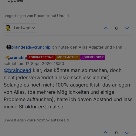
umgestiegen von Proxmox auf Unraid
1 Antwort
0
braindead
@
crunchip
Ich nutze den Alias Adapter und kann
fast alle meine Geräte importieren ohne, dass ich an
crunchip
FORUM TESTING
MOST ACTIVE
DEVELOPER
jarvis noch etwas machen muss. Ehrlich gesagt lag
Offline
schrieb am
17. Sept. 2020, 18:50
darauf auch mein Fokus beim Testen und
@
Zefau
zuletzt editiert von
@
braindead
klar, das könnte man so machen, doch
nerven.
nicht jeder verwendet alias(einschliesslich mir)
Solange es noch nicht 100% ausgereift ist, das anlegen
von Alias, (da mehrere Möglichkeiten und einige
Probleme auftauchen), halte ich davon Abstand und lass
meine Struktur erst mal so
umgestiegen von Proxmox auf Unraid
0