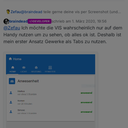
Zefau
@
braindead
teile gerne deine vis per Screenshot (und
Konfiguration / erste Schritte
ggf. Config). Würde gerne sehen, was du daraus
siehe Wiki auf Github
braindead
schrieb am
1. März 2020, 19:56
DEVELOPER
gemacht hast :-)
zuletzt editiert von
Offline
@
Zefau
Ich möchte die VIS wahrscheinlich nur auf dem
Handy nutzen um zu sehen, ob alles ok ist. Deshalb ist
Ausblick / Roadmap
mein erster Ansatz Gewerke als Tabs zu nutzen.
Ihr habt Wünsche? Bitte legt
ein Issue auf Github
an.
MEILENSTEINE / ROADMAPs
siehe
https://github.com/Zefau/ioBroker.jarvis/milestones
nächste Release
ROADMAP v2.1.0
ROADMAP v3.0.0