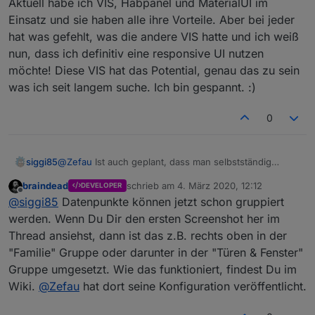
Aktuell habe ich VIS, Habpanel und MaterialUI im
StateListHorizontal
Einsatz und sie haben alle ihre Vorteile. Aber bei jeder
hat was gefehlt, was die andere VIS hatte und ich weiß
nun, dass ich definitiv eine responsive UI nutzen
möchte! Diese VIS hat das Potential, genau das zu sein
Konfiguration / erste Schritte
was ich seit langem suche. Ich bin gespannt. :)
siehe Wiki auf Github
0
Ausblick / Roadmap
Ihr habt Wünsche? Bitte legt
ein Issue auf Github
an.
@
Zefau
Ist auch geplant, dass man selbstständig
siggi85
verschiedene Datenpunkte gruppiert anzeigen lassen
braindead
schrieb am
4. März 2020, 12:12
MEILENSTEINE / ROADMAPs
DEVELOPER
kann? Oder muss ich bei jedem Devicetyp hoffen, dass
Aktuell habe ich VIS, Habpanel und MaterialUI im
zuletzt editiert von
Offline
@
siggi85
Datenpunkte können jetzt schon gruppiert
es vom Adapter nativ unterstützt wird?
Einsatz und sie haben alle ihre Vorteile. Aber bei jeder
siehe
Bspw. wie in folgendem Video, wo ein "Device" auch
hat was gefehlt, was die andere VIS hatte und ich weiß
werden. Wenn Du Dir den ersten Screenshot her im
https://github.com/Zefau/ioBroker.jarvis/milestones
nur als eine Kachel dargestellt wird, aber aus
nun, dass ich definitiv eine responsive UI nutzen
nächste Release
Thread ansiehst, dann ist das z.B. rechts oben in der
mehreren Datenpunkten besteht (Farbtemperatur,
möchte! Diese VIS hat das Potential, genau das zu sein
"Familie" Gruppe oder darunter in der "Türen & Fenster"
ROADMAP v2.1.0
Helligkeit, Farbe, etc).
was ich seit langem suche. Ich bin gespannt. :)
ROADMAP v3.0.0
Gruppe umgesetzt. Wie das funktioniert, findest Du im
Wiki.
@
Zefau
hat dort seine Konfiguration veröffentlicht.