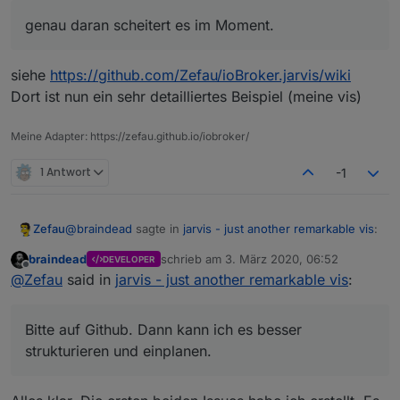
genau daran scheitert es im Moment.
genau daran scheitert es im Moment.
siehe
https://github.com/Zefau/ioBroker.jarvis/wiki
Dort ist nun ein sehr detailliertes Beispiel (meine vis)
Beispiel: Karte (Vollbild)
Meine Adapter: https://zefau.github.io/iobroker/
1 Antwort
-1
@
braindead
sagte in
jarvis - just another remarkable vis
:
Zefau
braindead
schrieb am
3. März 2020, 06:52
DEVELOPER
zuletzt editiert von
Offline
Möchtest Du solche Ideen hier im Forum oder
@
Zefau
said in
jarvis - just another remarkable vis
:
lieber als Issue bei GitHub sammeln?
Bitte auf Github. Dann kann ich es besser strukturieren
und einplanen.
Bitte auf Github. Dann kann ich es besser
Beispiel: Statistiken (2
columns
)
strukturieren und einplanen.