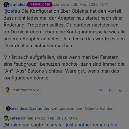
braindead
schrieb am
29. Feb. 2020, 18:11
DEVELOPER
zuletzt editiert von
Die Konfiguration von Modulen kann frei angeordnet
Offline
@
zefau
Die Konfiguration über Objekte hat den Vorteil,
werden.
dass nicht jedes mal der Adapter neu startet nach einer
Nachfolgend einige Impressionen / Beispiele:
Users
Änderung. Trotzdem solltest Du darüber nachdenken,
@
braindead
:
https://forum.iobroker.net/post/490283
ob Du nicht doch lieber eine Konfigurationsseite wie alle
@
JackDaniel
:
https://forum.iobroker.net/post/490928
@
Mooo
:
https://forum.iobroker.net/post/493843
Screencast / Video
anderen Adapter anbietest. Ich denke das würde es den
User deutlich einfacher machen.
Mir ist auch aufgefallen, dass wenn man bei Fenstern
eine "subgroup" benutzen möchte, dann sind immer die
"An" "Aus" Buttons sichtbar. Wäre gut, wenn man das
konfigurieren könnte.
2 Antworten
0
@
zefau
Die Konfiguration über Objekte hat den
braindead
Vorteil, dass nicht jedes mal der Adapter neu startet
Zefau
schrieb am
29. Feb. 2020, 18:42
nach einer Änderung. Trotzdem solltest Du darüber
Mir ist auch aufgefallen, dass wenn man bei
zuletzt editiert von
Offline
@
braindead
sagte in
jarvis - just another remarkable
nachdenken, ob Du nicht doch lieber eine
Fenstern eine "subgroup" benutzen möchte, dann
Screenshots