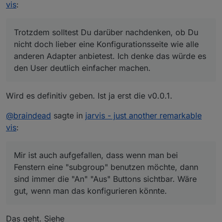
Konfigurationsseite wie alle anderen Adapter
sind immer die "An" "Aus" Buttons sichtbar. Wäre
vis
:
Beispiel: Dashboard (3
columns
)
anbietest. Ich denke das würde es den User
gut, wenn man das konfigurieren könnte.
deutlich einfacher machen.
Trotzdem solltest Du darüber nachdenken, ob Du
nicht doch lieber eine Konfigurationsseite wie alle
anderen Adapter anbietest. Ich denke das würde es
den User deutlich einfacher machen.
Wird es definitiv geben. Ist ja erst die v0.0.1.
@
braindead
sagte in
jarvis - just another remarkable
vis
:
Mir ist auch aufgefallen, dass wenn man bei
Fenstern eine "subgroup" benutzen möchte, dann
sind immer die "An" "Aus" Buttons sichtbar. Wäre
gut, wenn man das konfigurieren könnte.
Das geht. Siehe