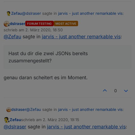
@
dslraser
sagte in
jarvis - just another remarkable vis
:
Zefau
Screenshots
dslraser
Beispiel: Dashboard (3
columns
)
FORUM TESTING
MOST ACTIVE
Offline
trotz Deiner umfangreichen Doku bekomme ich den
schrieb am
2. März 2020, 18:50
zuletzt editiert von
"ersten Start" bzw. kein Beispiel hin, da ich noch
@
Zefau
sagte in
jarvis - just another remarkable vis
:
Hast du dir die zwei JSONs bereits zusammengestellt?
nicht verstehe wie ich das umsetzen muss......
Hast du dir die zwei JSONs bereits
zusammengestellt?
genau daran scheitert es im Moment.
0
@
Zefau
sagte in
jarvis - just another remarkable vis
:
dslraser
Zefau
schrieb am
2. März 2020, 19:15
zuletzt editiert von
Offline
Hast du dir die zwei JSONs bereits
@
dslraser
sagte in
jarvis - just another remarkable vis
:
zusammengestellt?