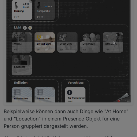
Module
Die folgenden Module sind aktuell (Februar 2020)
verfügbar und können frei konfiguriert werden.
Eine
aktuelle Liste der Module ist im Wiki zu finden
.
AdapterStatus
Chart
DateTime
Map
Beispielweise können dann auch Dinge wie "At Home"
StateList
und "Locaction" in einem Presence Objekt für eine
Person gruppiert dargestellt werden.