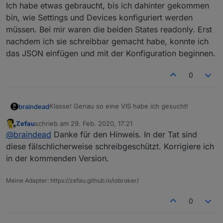
Ich habe etwas gebraucht, bis ich dahinter gekommen
Visualisierung zusammenzustellen. Wer besonders
Mehr Informationen
bin, wie Settings und Devices konfiguriert werden
spezifische Anforderungen hat, sollte (weiterhin)
Mehr Informationen - insbesondere zur Konfiguration -
ioBroker.vis verwendet.
müssen. Bei mir waren die beiden States readonly. Erst
gibt es im Wiki
.
nachdem ich sie schreibbar gemacht habe, konnte ich
Gestalte mit und stimme ab
das JSON einfügen und mit der Konfiguration beginnen.
Bitte stimmt für eure gewünschten Feature Requests ab:
Nutzt dazu die Emoticon auf Github, um für eure
favorisierten Feature Requests abzustimmen:
0
Klasse! Genau so eine VIS habe ich gesucht!
braindead
Zefau
schrieb am
29. Feb. 2020, 17:21
Ich habe etwas gebraucht, bis ich dahinter
zuletzt editiert von
Offline
@
braindead
Danke für den Hinweis. In der Tat sind
gekommen bin, wie Settings und Devices
konfiguriert werden müssen. Bei mir waren die
diese fälschlicherweise schreibgeschützt. Korrigiere ich
Jeder Emoticon zählt gleich. Bitte stimmt nicht für alle /
beiden States readonly. Erst nachdem ich sie
in der kommenden Version.
zu viele Feature Requests ab, sonst gibt es am Ende
schreibbar gemacht habe, konnte ich das JSON
keine großen Unterschiede mehr.
Die Reihenfolge nach abgegebenen Stimmen seht ihr
einfügen und mit der Konfiguration beginnen.
hier:
Übersicht der Feature Requests nach Stimmen
Meine Adapter: https://zefau.github.io/iobroker/
Siehe
https://forum.iobroker.net/post/526170
0
Impressionen