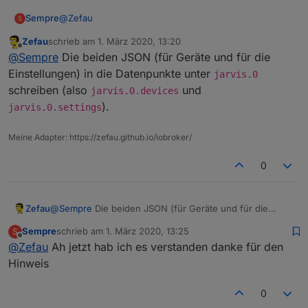
Die folgenden Module sind aktuell (Februar 2020)
@
Zefau
Sempre
S
verfügbar und können frei konfiguriert werden.
Eine
Zefau
schrieb am
1. März 2020, 13:20
aktuelle Liste der Module ist im Wiki zu finden
.
AdapterStatus
Gute Idee muss ich sagen. Die Konfiguration ist noch
zuletzt editiert von
Offline
@
Sempre
Die beiden JSON (für Geräte und für die
umstädndlich, das sagst du aber ja selber da es noch
im frühen Stadium ist
. Eine Frage, wo genau
Einstellungen) in die Datenpunkte unter
jarvis.0
erwartet dein Adapter denn die beiden Dateien für die
Chart
schreiben (also
und
jarvis.0.devices
angelegt, jedoch scheint es nicht zu funktionieren.
Konfiguration? Ich habe diese unter
).
jarvis.0.settings
Aus der Doku kann ich es nicht rauslesen, daher
meine Frage.
Gruß
DateTime
Sempre
Meine Adapter: https://zefau.github.io/iobroker/
0
Map
Zefau
@
Sempre
Die beiden JSON (für Geräte und für die
Einstellungen) in die Datenpunkte unter
jarvis.0
StateList
Sempre
schrieb am
1. März 2020, 13:25
S
schreiben (also
jarvis.0.devices
und
zuletzt editiert von
Offline
@
Zefau
Ah jetzt hab ich es verstanden danke für den
jarvis.0.settings
).
Hinweis
StateListHorizontal
0