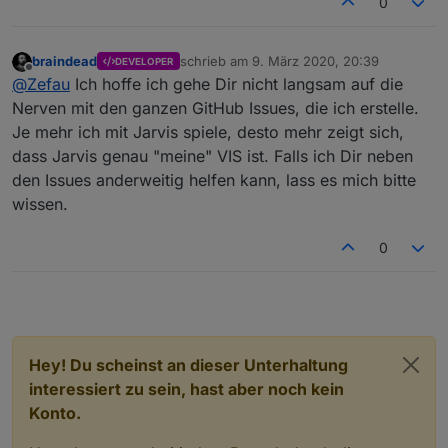
0
braindead
schrieb am
9. März 2020, 20:39
DEVELOPER
zuletzt editiert von
Offline
@
Zefau
Ich hoffe ich gehe Dir nicht langsam auf die
Nerven mit den ganzen GitHub Issues, die ich erstelle.
Je mehr ich mit Jarvis spiele, desto mehr zeigt sich,
dass Jarvis genau "meine" VIS ist. Falls ich Dir neben
den Issues anderweitig helfen kann, lass es mich bitte
wissen.
0
Beispielweise können dann auch Dinge wie "At Home"
und "Locaction" in einem Presence Objekt für eine
Person gruppiert dargestellt werden.
Hey! Du scheinst an dieser Unterhaltung
interessiert zu sein, hast aber noch kein
Konto.