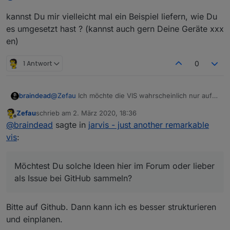
Reihenfolge beinhalten.
Warum jarvis?
kannst Du mir vielleicht mal ein Beispiel liefern, wie Du
jarvis ist weitaus weniger flexibel als ioBroker.vis, aber
es umgesetzt hast ? (kannst auch gern Deine Geräte xxx
bietet dafür ein standardisiertes Design, um schnell eine
Visualisierung zusammenzustellen. Wer besonders
Mehr Informationen
en)
spezifische Anforderungen hat, sollte (weiterhin)
Mehr Informationen - insbesondere zur Konfiguration -
ioBroker.vis verwendet.
1 Antwort
gibt es im Wiki
.
0
Gestalte mit und stimme ab
Bitte stimmt für eure gewünschten Feature Requests ab:
@
Zefau
Ich möchte die VIS wahrscheinlich nur auf
braindead
Nutzt dazu die Emoticon auf Github, um für eure
dem Handy nutzen um zu sehen, ob alles ok ist.
favorisierten Feature Requests abzustimmen:
Zefau
schrieb am
2. März 2020, 18:36
Deshalb ist mein erster Ansatz Gewerke als Tabs zu
zuletzt editiert von
Offline
@
braindead
sagte in
jarvis - just another remarkable
nutzen.
vis
:
Möchtest Du solche Ideen hier im Forum oder lieber
als Issue bei GitHub sammeln?
Jeder Emoticon zählt gleich. Bitte stimmt nicht für alle /
zu viele Feature Requests ab, sonst gibt es am Ende
keine großen Unterschiede mehr.
Die Reihenfolge nach abgegebenen Stimmen seht ihr
Bitte auf Github. Dann kann ich es besser strukturieren
hier:
Übersicht der Feature Requests nach Stimmen
und einplanen.
Siehe
https://forum.iobroker.net/post/526170