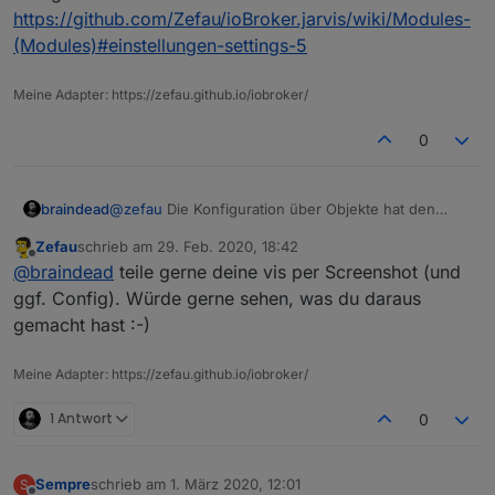
https://github.com/Zefau/ioBroker.jarvis/wiki/Modules-
(Modules)#einstellungen-settings-5
Beispiel: Karte (Vollbild)
Meine Adapter: https://zefau.github.io/iobroker/
0
@
zefau
Die Konfiguration über Objekte hat den
braindead
Vorteil, dass nicht jedes mal der Adapter neu startet
Zefau
schrieb am
29. Feb. 2020, 18:42
nach einer Änderung. Trotzdem solltest Du darüber
Mir ist auch aufgefallen, dass wenn man bei
zuletzt editiert von
Offline
@
braindead
teile gerne deine vis per Screenshot (und
nachdenken, ob Du nicht doch lieber eine
Fenstern eine "subgroup" benutzen möchte, dann
Konfigurationsseite wie alle anderen Adapter
sind immer die "An" "Aus" Buttons sichtbar. Wäre
ggf. Config). Würde gerne sehen, was du daraus
anbietest. Ich denke das würde es den User
gut, wenn man das konfigurieren könnte.
gemacht hast :-)
deutlich einfacher machen.
Beispiel: Statistiken (2
columns
)
Meine Adapter: https://zefau.github.io/iobroker/
1 Antwort
0
Sempre
schrieb am
1. März 2020, 12:01
S
zuletzt editiert von