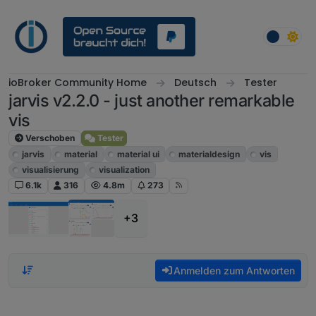
Weiter zum Inhalt
ioBroker Community Home
Deutsch
Tester
jarvis v2.2.0 - just another remarkable
vis
Verschoben
Tester
jarvis
material
material ui
materialdesign
vis
visualisierung
visualization
6.1k
316
4.8m
273
+3
Anmelden zum Antworten