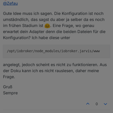
Offline
@
Zefau
Gute Idee muss ich sagen. Die Konfiguration ist noch
umstädndlich, das sagst du aber ja selber da es noch
im frühen Stadium ist
. Eine Frage, wo genau
erwartet dein Adapter denn die beiden Dateien für die
Konfiguration? Ich habe diese unter
/opt/iobroker/node_modules/iobroker.jarvis/www
Beispiel: Status (3
columns
, davon 2 leer)
angelegt, jedoch scheint es nicht zu funktionieren. Aus
der Doku kann ich es nicht rauslesen, daher meine
Frage.
Gruß
Sempre
0
Module