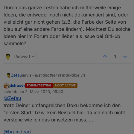
Durch das ganze Testen habe ich mittlerweile einige
Ideen, die entweder noch nicht dokumentiert sind, oder
vielleicht gar nicht gehen (z.B. die Farbe der Seite von
blau auf eine andere Farbe ändern). Möchtest Du solche
Ideen hier im Forum oder lieber als Issue bei GitHub
sammeln?
1 Antwort
1
jarvis -
just another remarkable vis
Zefau
Was ist jarvis?
dslraser
FORUM TESTING
MOST ACTIVE
Offline
jarvis ist eine Material Design Visualisierung, die auf
schrieb am
2. März 2020, 09:40
zuletzt editiert von
Material UI
basiert. jarvis gibt eine Struktur und Module
@
Zefau
vor, die zur Visualisierung genutzt werden, aber sehr
jarvis ist
responsive
und passt sich der Größe des
trotz Deiner umfangreichen Doku bekomme ich den
flexibel konfiguriert werden können.
Screens an.
"ersten Start" bzw. kein Beispiel hin, da ich noch nicht
Das Layout ist flexibel konfigurierbar. Es können optional
verstehe wie ich das umsetzen muss......
(beliebig viele) Tabs verwendet werden. Jeder Tab kann
entweder
fullscreen
sein oder beliebig viele
columns
Jedes Modul hat spezielle Konfigurationsmöglichkeiten
@
braindead
haben, die die einzelnen
modules
in flexibler
(
siehe Wiki je Modul
).