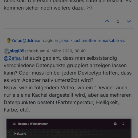
Alles klar. Die ersten beiden Issues habe ich erstellt. Es
kommen sicher noch weitere dazu. :-)
0
@
dslraser
sagte in
jarvis - just another remarkable vis
:
Zefau
siggi85
schrieb am
4. März 2020, 08:40
zuletzt editiert von
Offline
genau daran scheitert es im Moment.
@
Zefau
Ist auch geplant, dass man selbstständig
verschiedene Datenpunkte gruppiert anzeigen lassen
kann? Oder muss ich bei jedem Devicetyp hoffen, dass
siehe
https://github.com/Zefau/ioBroker.jarvis/wiki
Dort ist nun ein sehr detailliertes Beispiel (meine vis)
es vom Adapter nativ unterstützt wird?
Beispiel: Status (3
columns
, davon 2 leer)
Bspw. wie in folgendem Video, wo ein "Device" auch
nur als eine Kachel dargestellt wird, aber aus mehreren
Datenpunkten besteht (Farbtemperatur, Helligkeit,
Farbe, etc).