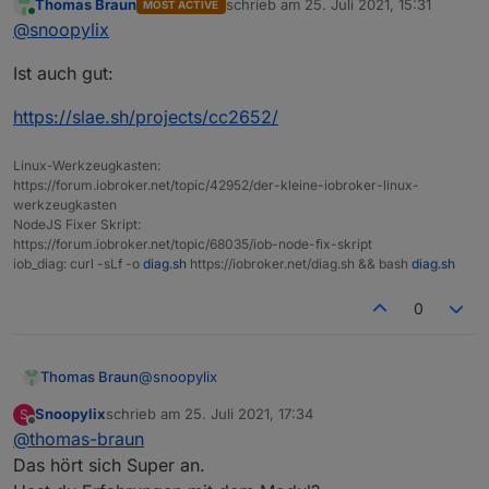
Thomas Braun
schrieb am
25. Juli 2021, 15:31
MOST ACTIVE
zuletzt editiert von
Online
@
snoopylix
Ist auch gut:
https://slae.sh/projects/cc2652/
Linux-Werkzeugkasten:
https://forum.iobroker.net/topic/42952/der-kleine-iobroker-linux-
werkzeugkasten
NodeJS Fixer Skript:
https://forum.iobroker.net/topic/68035/iob-node-fix-skript
iob_diag: curl -sLf -o
diag.sh
https://iobroker.net/diag.sh && bash
diag.sh
0
@
snoopylix
Thomas Braun
Snoopylix
schrieb am
25. Juli 2021, 17:34
S
Ist auch gut:
zuletzt editiert von
Offline
@
thomas-braun
https://slae.sh/projects/cc2652/
Das hört sich Super an.