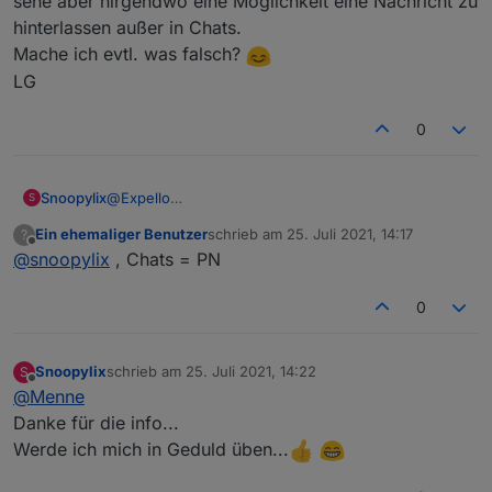
sehe aber nirgendwo eine Möglichkeit eine Nachricht zu
hinterlassen außer in Chats.
Mache ich evtl. was falsch?
LG
0
Snoopylix
@
Expello
S
Du machst mich ganz Neidig.
Ein ehemaliger Benutzer
schrieb am
25. Juli 2021, 14:17
?
Wie hast du den Stick geordert?
zuletzt editiert von
Offline
@
snoopylix
, Chats = PN
Ich habe hier ins Forum geschrieben und oben bei
der Sprechblase in Chats "arteck" eine Nachricht
hinterlassen.
0
Leider hat er sich noch nicht geantwortet.
Im ersten Post steht man solle sich per PN melden.
Ich sehe aber nirgendwo eine Möglichkeit eine
Snoopylix
schrieb am
25. Juli 2021, 14:22
S
zuletzt editiert von
Nachricht zu hinterlassen außer in Chats.
Offline
@
Menne
Mache ich evtl. was falsch?
Danke für die info...
LG
Werde ich mich in Geduld üben...