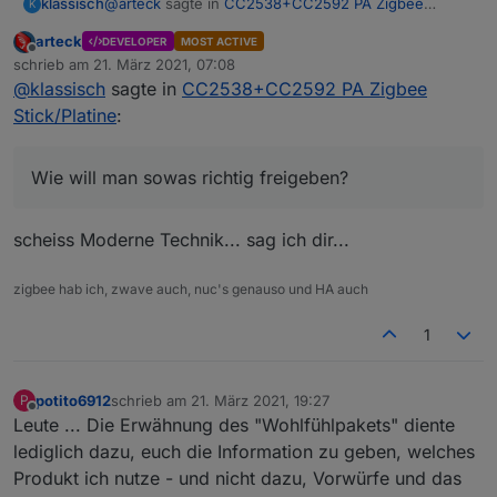
@
arteck
sagte in
CC2538+CC2592 PA Zigbee
klassisch
K
Stick/Platine
:
arteck
DEVELOPER
MOST ACTIVE
Offline
das heisst das die Geräte sich erst selbst im
schrieb am
21. März 2021, 07:08
zuletzt editiert von
Netz finden müssen und diese sich
@
klassisch
sagte in
CC2538+CC2592 PA Zigbee
[OT]
SELBSTÄNDIG reorganiesieren.. das dauert so
Stick/Platine
:
Danke. Oh, 24h ist lang. In dieser Zeitspanne ziehe
seine 24 Stunden
ich sicher ein Dutzend Fehlschlüsse und jage
Geistern hinterher. Gerade eben wieder. 2 neue
Wie will man sowas richtig freigeben?
Floalt aufgehängt. Im Probebetrieb alles gut, vor Ort -
dysfunktional. Nach einer halben Stunde
Fehlersuche gehts, ohne daß ich einen Fehler
scheiss Moderne Technik... sag ich dir...
gefunden hätte. Selbstorganisierende Systeme...
sehr schwierig. Wie will man sowas richtig
zigbee hab ich, zwave auch, nuc's genauso und HA auch
freigeben?
1
potito6912
schrieb am
21. März 2021, 19:27
P
zuletzt editiert von
Offline
Leute ... Die Erwähnung des "Wohlfühlpakets" diente
lediglich dazu, euch die Information zu geben, welches
Produkt ich nutze - und nicht dazu, Vorwürfe und das