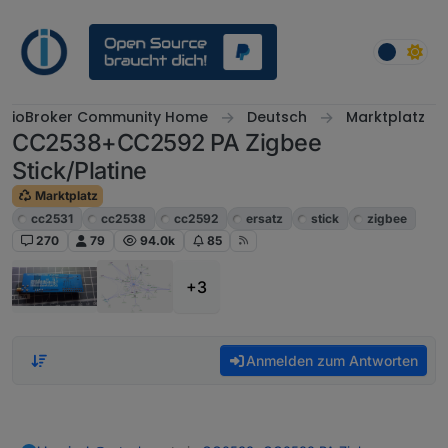
Weiter zum Inhalt
ioBroker Community Home
Deutsch
Marktplatz
CC2538+CC2592 PA Zigbee
Stick/Platine
Marktplatz
cc2531
cc2538
cc2592
ersatz
stick
zigbee
270
79
94.0k
85
+3
Anmelden zum Antworten