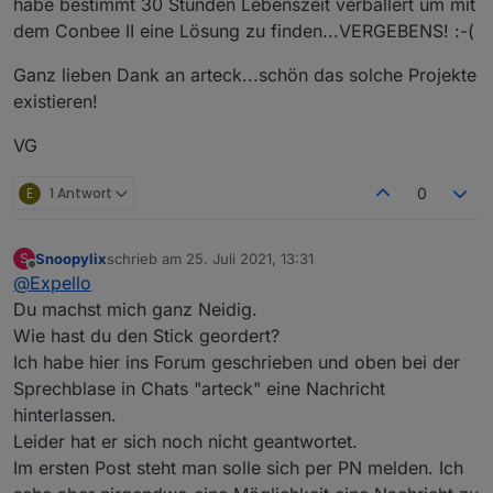
habe bestimmt 30 Stunden Lebenszeit verballert um mit
dem Conbee II eine Lösung zu finden...VERGEBENS! :-(
Ganz lieben Dank an arteck...schön das solche Projekte
existieren!
VG
E
1 Antwort
0
Snoopylix
schrieb am
25. Juli 2021, 13:31
S
zuletzt editiert von
Offline
@
Expello
Du machst mich ganz Neidig.
Wie hast du den Stick geordert?
Ich habe hier ins Forum geschrieben und oben bei der
Sprechblase in Chats "arteck" eine Nachricht
hinterlassen.
Leider hat er sich noch nicht geantwortet.
Im ersten Post steht man solle sich per PN melden. Ich