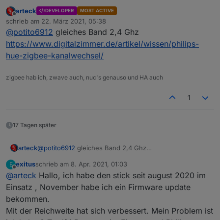
diente lediglich dazu, euch die Information zu
arteck
DEVELOPER
MOST ACTIVE
geben, welches Produkt ich nutze - und nicht dazu,
Danke jedenfalls für die Tipps. Ich werde mal ein
Offline
schrieb am
22. März 2021, 05:38
Vorwürfe und das Produkt schlecht zu machen.
wenig rumspielen.
zuletzt editiert von
@
potito6912
gleiches Band 2,4 Ghz
Also chillt ;) Mir ist durchaus bewusst, dass ihr
Das hier ...
keinen Einfluss auf meine Umgebung habt.
https://www.digitalzimmer.de/artikel/wissen/philips-
@
arteck
said in
CC2538+CC2592 PA Zigbee
hue-zigbee-kanalwechsel/
Stick/Platine
:
zigbee hab ich, zwave auch, nuc's genauso und HA auch
überlichen verdächtigen.. WLAN auf welchen
Kanal funkt es .. und nicht nur DEINZ sondern
... verstehe ich allerdings nicht, was hat das WLAN-
auch des Nachbarn und des Nachbarnnachbar
1
Netz mit dem Zigbee-Empfang zu tun?
17 Tagen später
arteck
@
potito6912
gleiches Band 2,4 Ghz
https://www.digitalzimmer.de/artikel/wissen/philips-
exitus
schrieb am
8. Apr. 2021, 01:03
E
hue-zigbee-kanalwechsel/
zuletzt editiert von
Offline
@
arteck
Hallo, ich habe den stick seit august 2020 im
Einsatz , November habe ich ein Firmware update
bekommen.
Mit der Reichweite hat sich verbessert. Mein Problem ist