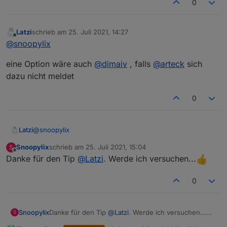
0
Latzi
schrieb am
25. Juli 2021, 14:27
zuletzt editiert von
Online
@
snoopylix
eine Option wäre auch
@
dimaiv
, falls
@
arteck
sich
dazu nicht meldet
0
@
snoopylix
Latzi
Snoopylix
schrieb am
25. Juli 2021, 15:04
S
eine Option wäre auch
@
dimaiv
, falls
@
arteck
sich dazu
zuletzt editiert von
Offline
Danke für den Tip
@
Latzi
. Werde ich versuchen...
nicht meldet
0
Snoopylix
Danke für den Tip
@
Latzi
. Werde ich versuchen...
S