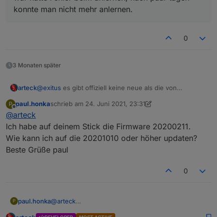
konnte man nicht mehr anlernen.
0
3 Monaten später
arteck
@
exitus
es gibt offiziell keine neue als die von
20201010... also wo hast du die vom November
paul.honka
schrieb am
24. Juni 2021, 23:31
P
zuletzt editiert von paul.honka
Offline
@
arteck
Ich habe auf deinem Stick die Firmware 20200211.
Wie kann ich auf die 20201010 oder höher updaten?
Beste Grüße paul
0
paul.honka
@
arteck
P
Ich habe auf deinem Stick die Firmware 20200211.