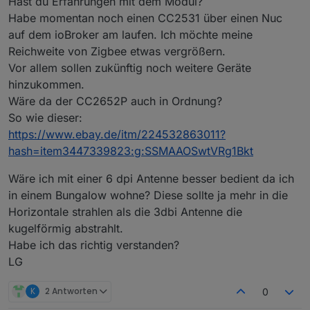
Hast du Erfahrungen mit dem Modul?
Habe momentan noch einen CC2531 über einen Nuc
auf dem ioBroker am laufen. Ich möchte meine
Reichweite von Zigbee etwas vergrößern.
Vor allem sollen zukünftig noch weitere Geräte
hinzukommen.
Wäre da der CC2652P auch in Ordnung?
So wie dieser:
https://www.ebay.de/itm/224532863011?
hash=item3447339823:g:SSMAAOSwtVRg1Bkt
Wäre ich mit einer 6 dpi Antenne besser bedient da ich
in einem Bungalow wohne? Diese sollte ja mehr in die
Horizontale strahlen als die 3dbi Antenne die
kugelförmig abstrahlt.
Habe ich das richtig verstanden?
LG
K
2 Antworten
0