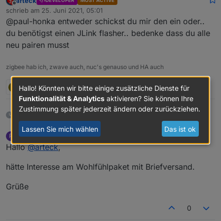
arteck
DEVELOPER
MOST ACTIVE
Wie kann ich auf die 20201010 oder höher
Offline
schrieb am
25. Juni 2021, 05:01
updaten?
zuletzt editiert von
@paul-honka entweder schickst du mir den ein oder..
Beste Grüße paul
du benötigst einen JLink flasher.. bedenke dass du alle
neu pairen musst
zigbee hab ich, zwave auch, nuc's genauso und HA auch
T
1 Antwort
0
Hallo! Könnten wir bitte einige zusätzliche Dienste für
Funktionalität & Analytics
aktivieren? Sie können Ihre
Zustimmung später jederzeit ändern oder zurückziehen.
15 Tagen später
Lassen Sie mich wählen
Das ist ok
reini84
schrieb am
10. Juli 2021, 07:40
R
zuletzt editiert von
Offline
Hallo
@
arteck
,
hätte Interesse am Wohlfühlpaket mit Briefversand.
Grüße
0