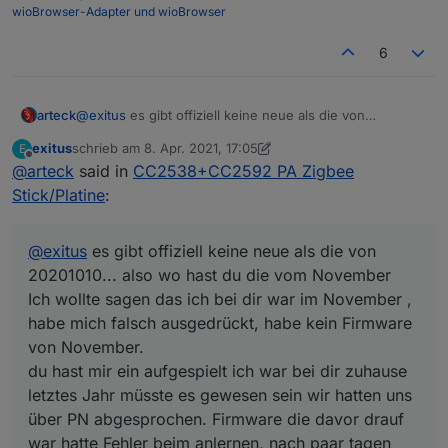
wioBrowser-Adapter und wioBrowser
6
arteck
@
exitus
es gibt offiziell keine neue als die von
20201010... also wo hast du die vom November
exitus
schrieb am
8. Apr. 2021, 17:05
E
zuletzt editiert von exitus
4. Aug. 2021, 19:09
Offline
@
arteck
said in
CC2538+CC2592 PA Zigbee
Stick/Platine
:
@
exitus
es gibt offiziell keine neue als die von
20201010... also wo hast du die vom November
Ich wollte sagen das ich bei dir war im November ,
habe mich falsch ausgedrückt, habe kein Firmware
von November.
du hast mir ein aufgespielt ich war bei dir zuhause
letztes Jahr müsste es gewesen sein wir hatten uns
über PN abgesprochen. Firmware die davor drauf
war hatte Fehler beim anlernen, nach paar tagen