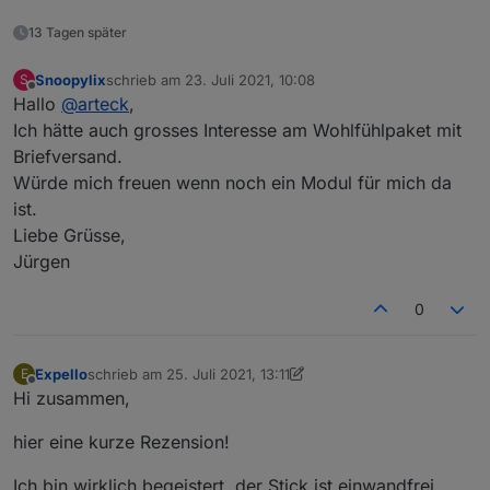
13 Tagen später
Snoopylix
schrieb am
23. Juli 2021, 10:08
S
zuletzt editiert von
Offline
Hallo
@
arteck
,
Ich hätte auch grosses Interesse am Wohlfühlpaket mit
Briefversand.
Würde mich freuen wenn noch ein Modul für mich da
ist.
Liebe Grüsse,
Jürgen
0
Expello
schrieb am
25. Juli 2021, 13:11
E
zuletzt editiert von Expello
Offline
Hi zusammen,
hier eine kurze Rezension!
Ich bin wirklich begeistert, der Stick ist einwandfrei