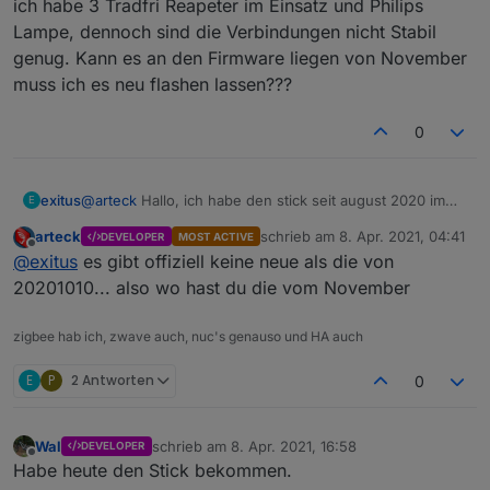
ich habe 3 Tradfri Reapeter im Einsatz und Philips
Lampe, dennoch sind die Verbindungen nicht Stabil
genug. Kann es an den Firmware liegen von November
muss ich es neu flashen lassen???
0
exitus
@
arteck
Hallo, ich habe den stick seit august 2020 im
E
Einsatz , November habe ich ein Firmware update
arteck
schrieb am
8. Apr. 2021, 04:41
DEVELOPER
MOST ACTIVE
bekommen.
zuletzt editiert von
Offline
@
exitus
es gibt offiziell keine neue als die von
Mit der Reichweite hat sich verbessert. Mein Problem ist
ich habe 3 Tradfri Reapeter im Einsatz und Philips
20201010... also wo hast du die vom November
Lampe, dennoch sind die Verbindungen nicht Stabil
genug. Kann es an den Firmware liegen von November
zigbee hab ich, zwave auch, nuc's genauso und HA auch
muss ich es neu flashen lassen???
E
P
2 Antworten
0
Wal
schrieb am
8. Apr. 2021, 16:58
DEVELOPER
zuletzt editiert von
Offline
Habe heute den Stick bekommen.