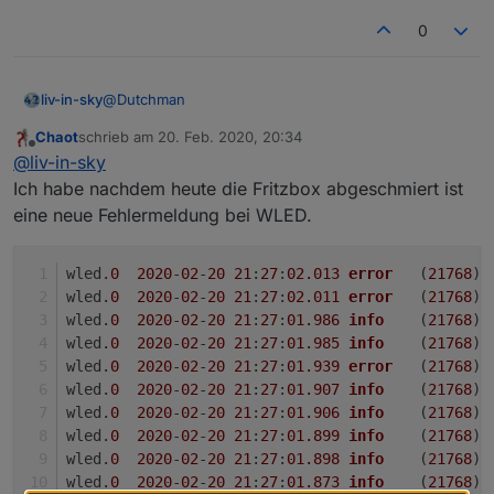
0
@
Dutchman
liv-in-sky
Chaot
schrieb am
20. Feb. 2020, 20:34
die segmente werden nicht als datenpunke
zuletzt editiert von
Offline
@
liv-in-sky
aktualisiert, wenn man diese über die weboberfläche
erhöht oder löscht
ist es eigentlich möglich segmente über den adapter
Ich habe nachdem heute die Fritzbox abgeschmiert ist
anzulegen?
eine neue Fehlermeldung bei WLED.
wled.
0
2020
-
02
-
20
21
:
27
:
02.013
error
	(
21768
) 
wled.
0
2020
-
02
-
20
21
:
27
:
02.011
error
	(
21768
) 
wled.
0
2020
-
02
-
20
21
:
27
:
01.986
info
	(
21768
) 
wled.
0
2020
-
02
-
20
21
:
27
:
01.985
info
	(
21768
) 
wled.
0
2020
-
02
-
20
21
:
27
:
01.939
error
	(
21768
) 
wled.
0
2020
-
02
-
20
21
:
27
:
01.907
info
	(
21768
) 
wled.
0
2020
-
02
-
20
21
:
27
:
01.906
info
	(
21768
) 
wled.
0
2020
-
02
-
20
21
:
27
:
01.899
info
	(
21768
) 
wled.
0
2020
-
02
-
20
21
:
27
:
01.898
info
	(
21768
) 
wled.
0
2020
-
02
-
20
21
:
27
:
01.873
info
	(
21768
) 