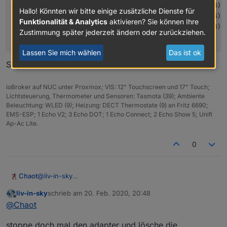
wled.
0
2020
-
02
-
20
21
:
27
:
01.873
info
	(
21768
) 
Hallo! Könnten wir bitte einige zusätzliche Dienste für
wled.
0
2020
-
02
-
20
21
:
27
:
01.774
warn
	(
21768
) 
Funktionalität & Analytics
aktivieren? Sie können Ihre
wled.
0
2020
-
02
-
20
21
:
27
:
01.706
info
	(
21768
) 
Zustimmung später jederzeit ändern oder zurückziehen.
host.ioBroker	
2020
-
02
-
20
21
:
27
:
00.152
Lassen Sie mich wählen
Das ist ok
Sagt dir das was?
ioBroker auf NUC unter Proxmox; VIS: 12" Touchscreen und 17" Touch;
Lichtsteuerung, Thermometer und Sensoren: Tasmota (39); Ambiente
Beleuchtung: WLED (9); Heizung: DECT Thermostate (9) an Fritz 6690;
EMS-ESP; 1 Echo V2; 3 Echo DOT; 1 Echo Connect; 2 Echo Show 5; Unifi
Ap-Ac Lite.
0
@
liv-in-sky
Chaot
Ich habe nachdem heute die Fritzbox abgeschmiert ist
liv-in-sky
schrieb am
20. Feb. 2020, 20:48
eine neue Fehlermeldung bei WLED.
wled.0	2020-02-20 21:27:02.013	error	(21768) 
zuletzt editiert von
Offline
@
Chaot
wled.0	2020-02-20 21:27:02.011	error	(21768) 
Sagt dir das was?
wled.0	2020-02-20 21:27:01.986	info	(21768) De
stoppe doch mal den adapter und lösche die
wled.0	2020-02-20 21:27:01.985	info	(21768) D