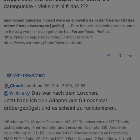
wled.0	2020-02-20 21:27:01.939	error	(21768) 
datenpunkte - vielleicht hilft das ???
wled.0	2020-02-20 21:27:01.907	info	(21768) D
wled.0	2020-02-20 21:27:01.906	info	(21768) D
nach einem gelösten Thread wäre es sinnvoll dies in der Überschrift des
wled.0	2020-02-20 21:27:01.899	info	(21768) D
ersten Posts einzutragen [gelöst]-...
Bitte benutzt das Voting rechts unten
wled.0	2020-02-20 21:27:01.898	info	(21768) D
im Beitrag wenn er euch geholfen hat.
Forum-Tools:
PicPick
wled.0	2020-02-20 21:27:01.873	info	(21768) D
https://picpick.app/en/download/ und ScreenToGif
wled.0	2020-02-20 21:27:01.873	info	(21768) D
https://www.screentogif.com/downloads.html
wled.0	2020-02-20 21:27:01.774	warn	(21768) S
wled.0	2020-02-20 21:27:01.706	info	(21768) s
0
@
Chaot
liv-in-sky
Chaot
schrieb am
20. Feb. 2020, 20:55
stoppe doch mal den adapter und lösche die
zuletzt editiert von
Offline
@
liv-in-sky
Das war nach dem Löschen.
datenpunkte - vielleicht hilft das ???
Jetzt habe ich den Adapter aus Git nochmal
drübergebügelt und es scheint zu funktionieren.
ioBroker auf NUC unter Proxmox; VIS: 12" Touchscreen und 17" Touch;
Lichtsteuerung, Thermometer und Sensoren: Tasmota (39); Ambiente
Beleuchtung: WLED (9); Heizung: DECT Thermostate (9) an Fritz 6690;
EMS-ESP; 1 Echo V2; 3 Echo DOT; 1 Echo Connect; 2 Echo Show 5; Unifi