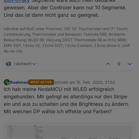
@
liv-in-sky
Segmente wäre auch mein Gedanke
steuern, wie ich möchte- damit sollte das
funktionieren
gewesen. Aber der Controler kann nur 10 Segmente.
Und das ist dann nicht ganz so geeignet.
ioBroker auf NUC unter Proxmox; VIS: 12" Touchscreen und 17" Touch;
Lichtsteuerung, Thermometer und Sensoren: Tasmota (39); Ambiente
Beleuchtung: WLED (9); Heizung: DECT Thermostate (9) an Fritz 6690;
EMS-ESP; 1 Echo V2; 3 Echo DOT; 1 Echo Connect; 2 Echo Show 5; Unifi
Ap-Ac Lite.
1 Antwort
0
Rushmed
schrieb am
15. Feb. 2020, 21:52
R
MOST ACTIVE
zuletzt editiert von
Offline
Ich hab meine NodeMCU mit WLED erfolgreich
eingebunden. MIr gelingt es allerdings nur den Stripe
ein und aus zu schalten und die Brightness zu ändern.
Mit welchen DP wähle ich effekte und Farben?