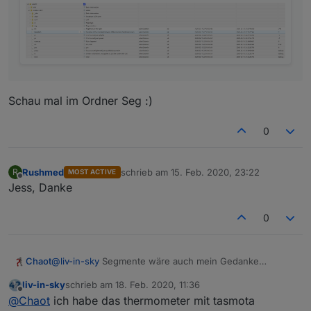
Schau mal im Ordner Seg :)
0
Rushmed
schrieb am
15. Feb. 2020, 23:22
R
MOST ACTIVE
zuletzt editiert von
Offline
Jess, Danke
0
Chaot
@
liv-in-sky
Segmente wäre auch mein Gedanke
gewesen. Aber der Controler kann nur 10 Segmente.
liv-in-sky
schrieb am
18. Feb. 2020, 11:36
Und das ist dann nicht ganz so geeignet.
zuletzt editiert von
Offline
@
Chaot
ich habe das thermometer mit tasmota