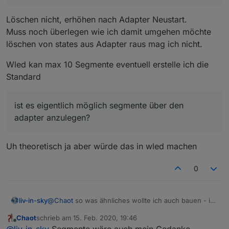
Löschen nicht, erhöhen nach Adapter Neustart.
Muss noch überlegen wie ich damit umgehen möchte
löschen von states aus Adapter raus mag ich nicht.
Wled kan max 10 Segmente eventuell erstelle ich die
Standard
ist es eigentlich möglich segmente über den
adapter anzulegen?
Uh theoretisch ja aber würde das in wled machen
0
liv-in-sky
@
Chaot
so was ähnliches wollte ich auch bauen - ich
hab erstmal in der weboberfläche die segmente
Chaot
schrieb am
15. Feb. 2020, 19:46
definiert - jetzt kann ich in iobroker jedes segment
zuletzt editiert von
Offline