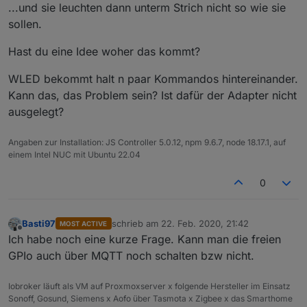
...und sie leuchten dann unterm Strich nicht so wie sie
sollen.
Hast du eine Idee woher das kommt?
WLED bekommt halt n paar Kommandos hintereinander.
Kann das, das Problem sein? Ist dafür der Adapter nicht
ausgelegt?
Angaben zur Installation: JS Controller 5.0.12, npm 9.6.7, node 18.17.1, auf
einem Intel NUC mit Ubuntu 22.04
0
Basti97
schrieb am
22. Feb. 2020, 21:42
MOST ACTIVE
zuletzt editiert von
Offline
Ich habe noch eine kurze Frage. Kann man die freien
GPIo auch über MQTT noch schalten bzw nicht.
Iobroker läuft als VM auf Proxmoxserver x folgende Hersteller im Einsatz
Sonoff, Gosund, Siemens x Aofo über Tasmota x Zigbee x das Smarthome