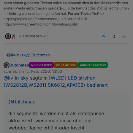
nach einem gelösten Thread wäre es sinnvoll dies in der Überschrift des
ersten Posts einzutragen [gelöst]-...
Bitte benutzt das Voting rechts unten
im Beitrag wenn er euch geholfen hat.
Forum-Tools:
PicPick
https://picpick.app/en/download/ und ScreenToGif
https://www.screentogif.com/downloads.html
2 Antworten
0
@
Dutchman
liv-in-sky
Dutchman
DEVELOPER
MOST ACTIVE
ADMINISTRATORS
die segmente werden nicht als datenpunke
Offline
schrieb am
15. Feb. 2020, 13:00
aktualisiert, wenn man diese über die weboberfläche
zuletzt editiert von
@
liv-in-sky
sagte in
[WLED] LED streifen
erhöht oder löscht
ist es eigentlich möglich segmente über den adapter
anzulegen?
(WS2812B,WS2811,SK6812,APA102) bedienen
:
@
Dutchman
die segmente werden nicht als datenpunke
aktualisiert, wenn man diese über die
weboberfläche erhöht oder löscht