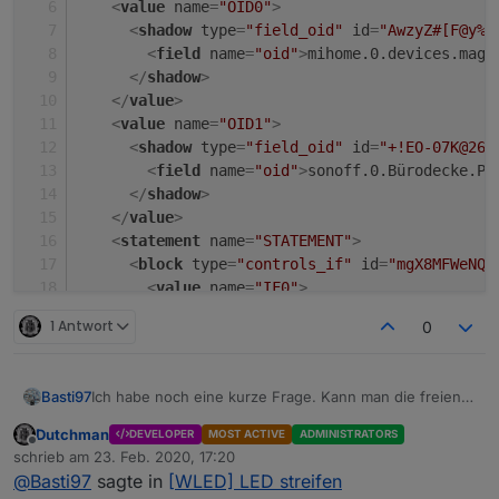
<
value
name
=
"OID0"
>
<
shadow
type
=
"field_oid"
id
=
"AwzyZ#[F@y%R
<
field
name
=
"oid"
>
mihome.0.devices.magn
</
shadow
>
</
value
>
<
value
name
=
"OID1"
>
<
shadow
type
=
"field_oid"
id
=
"+!EO-07K@26V
<
field
name
=
"oid"
>
sonoff.0.Bürodecke.PO
</
shadow
>
</
value
>
<
statement
name
=
"STATEMENT"
>
<
block
type
=
"controls_if"
id
=
"mgX8MFWeNQ(
<
value
name
=
"IF0"
>
<
block
type
=
"logic_operation"
id
=
"-R0
1 Antwort
0
<
field
name
=
"OP"
>
AND
</
field
>
<
value
name
=
"A"
>
<
block
type
=
"logic_compare"
id
=
"2
Basti97
Ich habe noch eine kurze Frage. Kann man die freien
<
field
name
=
"OP"
>
EQ
</
field
>
GPIo auch über MQTT noch schalten bzw nicht.
<
value
name
=
"A"
>
Dutchman
DEVELOPER
MOST ACTIVE
ADMINISTRATORS
Offline
<
block
type
=
"get_value"
id
=
"Y
schrieb am
23. Feb. 2020, 17:20
zuletzt editiert von
<
field
name
=
"ATTR"
>
val
</
fie
@
Basti97
sagte in
[WLED] LED streifen
<
field
name
=
"OID"
>
sonoff.0.