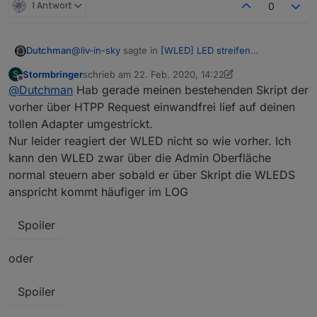
1 Antwort
0
@
liv-in-sky
sagte in
[WLED] LED streifen
Dutchman
(WS2812B,WS2811,SK6812,APA102) bedienen
:
Stormbringer
schrieb am
22. Feb. 2020, 14:22
S
zuletzt editiert von Stormbringer
Offline
@
Dutchman
Hab gerade meinen bestehenden Skript der
habe 2 mclight. mit WLED ersetzt und wurden
sofort mit adapter erkannt - sind steuerbar -
vorher über HTPP Request einwandfrei lief auf deinen
freut mich !
klasse arbeit
tollen Adapter umgestrickt.
Nur leider reagiert der WLED nicht so wie vorher. Ich
kann den WLED zwar über die Admin Oberfläche
normal steuern aber sobald er über Skript die WLEDS
anspricht kommt häufiger im LOG
Spoiler
oder
Spoiler