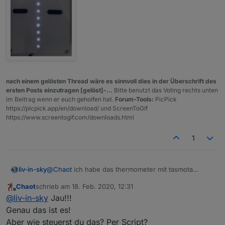
nach einem gelösten Thread wäre es sinnvoll dies in der Überschrift des
ersten Posts einzutragen [gelöst]-...
Bitte benutzt das Voting rechts unten
im Beitrag wenn er euch geholfen hat.
Forum-Tools:
PicPick
https://picpick.app/en/download/ und ScreenToGif
https://www.screentogif.com/downloads.html
1
@
Chaot
ich habe das thermometer mit tasmota
liv-in-sky
(geflasht auf nodeMCU) - gelöst - wird also mit dem
Chaot
schrieb am
18. Feb. 2020, 12:31
sonoff-adapter gesteuert bzw http - befehlen
zuletzt editiert von
Offline
@
liv-in-sky
Jau!!!
Genau das ist es!
Aber wie steuerst du das? Per Script?