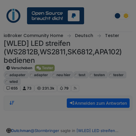
Weiter zum Inhalt
ioBroker Community Home
Deutsch
Tester
[WLED] LED streifen
(WS2812B,WS2811,SK6812,APA102)
bedienen
Verschoben
Tester
adapater
adapter
neu hier
test
testen
tester
wled
655
73
231.3k
79
Anmelden zum Antworten
@
Stormbringer
sagte in
[WLED] LED streifen
Dutchman