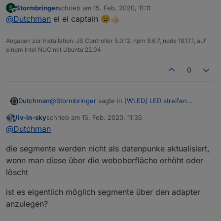
(WS2812B,WS2811,SK6812,APA102) bedienen
:
Stormbringer
schrieb am
15. Feb. 2020, 11:11
S
zuletzt editiert von
Offline
@
Dutchman
ei ei captain 😉👍🏻
@
Dutchman
Version 0.8.5. Ist die falsch?
Angaben zur Installation: JS Controller 5.0.12, npm 9.6.7, node 18.17.1, auf
bitte version 0.9.0 probieren von WLED
einem Intel NUC mit Ubuntu 22.04
0
@
Stormbringer
sagte in
[WLED] LED streifen
Dutchman
(WS2812B,WS2811,SK6812,APA102) bedienen
:
liv-in-sky
schrieb am
15. Feb. 2020, 11:35
zuletzt editiert von
Offline
@
Dutchman
Version 0.8.5. Ist die falsch?
@
Dutchman
die segmente werden nicht als datenpunke aktualisiert,
bitte version 0.9.0 probieren von WLED
wenn man diese über die weboberfläche erhöht oder
löscht
ist es eigentlich möglich segmente über den adapter
anzulegen?