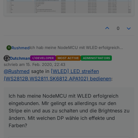
0
Ich hab meine NodeMCU mit WLED erfolgreich
Rushmed
R
eingebunden. MIr gelingt es allerdings nur den
Dutchman
DEVELOPER
MOST ACTIVE
ADMINISTRATORS
Stripe ein und aus zu schalten und die Brightness zu
Offline
schrieb am
15. Feb. 2020, 22:43
ändern. Mit welchen DP wähle ich effekte und
zuletzt editiert von
@
Rushmed
sagte in
[WLED] LED streifen
Farben?
(WS2812B,WS2811,SK6812,APA102) bedienen
:
Ich hab meine NodeMCU mit WLED erfolgreich
eingebunden. MIr gelingt es allerdings nur den
Stripe ein und aus zu schalten und die Brightness zu
ändern. Mit welchen DP wähle ich effekte und
Farben?