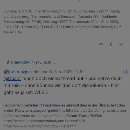
ioBroker auf NUC unter Proxmox; VIS: 12" Touchscreen und 17" Touch;
Lichtsteuerung, Thermometer und Sensoren: Tasmota (39); Ambiente
Beleuchtung: WLED (9); Heizung: DECT Thermostate (9) an Fritz 6690;
EMS-ESP; 1 Echo V2; 3 Echo DOT; 1 Echo Connect; 2 Echo Show 5; Unifi
Ap-Ac Lite.
0
Chaot
@
liv-in-sky
Jau!!!
Genau das ist es!
liv-in-sky
schrieb am
18. Feb. 2020, 12:51
Aber wie steuerst du das? Per Script?
zuletzt editiert von
Offline
@
Chaot
mach doch einen thread auf - und setze mich
mit rein - dann können wir das dort diskutieren - hier
geht es ja um WLED
nach einem gelösten Thread wäre es sinnvoll dies in der Überschrift des
ersten Posts einzutragen [gelöst]-...
Bitte benutzt das Voting rechts unten
im Beitrag wenn er euch geholfen hat.
Forum-Tools:
PicPick
https://picpick.app/en/download/ und ScreenToGif
https://www.screentogif.com/downloads.html