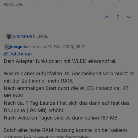
Ap-Ac Lite.
0
Hi Leute,
Dutchman
joergeli
schrieb am
21. Feb. 2020, 09:11
Da ich mit anderen Baustellen (SourceAnalytix) nicht
zuletzt editiert von
Online
@
Dutchman
voran kam brauchte ich mal ein Erfolgserlebnis,
daraus ist WLED entstanden und Energie die
WLED - Github Project
by @Aircoookie
Dein Adapter funktioniert mit WLED einwandfrei.
anderen weiter zu machen :).
Was ist WLED : Firmware die es ermöglicht LED-
Was mir aber aufgefallen ist: Anscheinend verbraucht er
stripes (z.b. ws2812b) an zu steuern.
mit der Zeit immer mehr RAM.
Ich benutze diese z.b. als deco fur meine Bilder, als
Aktuelle
Nach erstmaligen Start nutzt die WLED-Instanz ca. 47
Treppenbeleuchtung oder auch Ambi-Light am
Test
MB RAM.
Fernseher.
Version
0.6.5
Nach ca. 1 Tag Laufzeit hat sich das dann auf fast das
Veröffentlic
04-06-2022
Doppelte ( 94 MB) erhöht.
hungsdatu
Nach weiteren Tagen sind es dann schon 187 MB.
m
Solch eine hohe RAM-Nutzung konnte ich bei keinem
Github Link
https://github.com/iobroker-
anderen ioBroker-Adapter feststellen.
community-