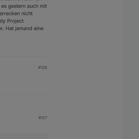
 es gestern auch mit
errecken nicht
dy Project
er. Hat jemand eine
#126
#127
lso die Nummer die