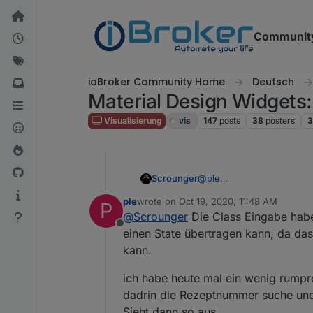
Skip to content
Communit
ioBroker Community Home
Deutsch
Material Design Widgets:
Visualisierung
vis
147
posts
38
posters
3
Scrounger
@
ple
Ich versteh nicht was du 
ple
wrote on
Oct 19, 2020, 11:48 AM
P
Class
Eingabe
gibt es be
last edited by
@
Scrounger
Die Class Eingabe habe
Offline
einen State übertragen kann, da das
kann.
ich habe heute mal ein wenig rumpro
dadrin die Rezeptnummer suche und 
Sieht dann so aus.