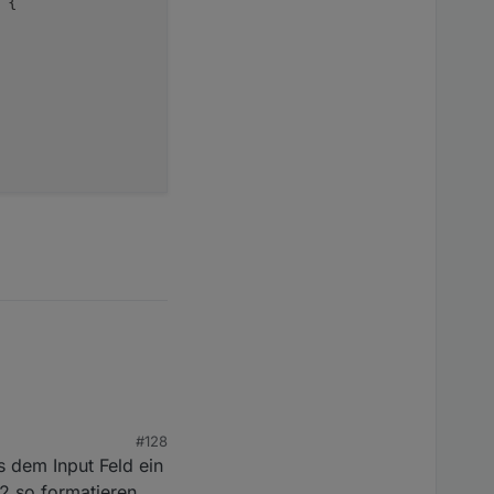
 {

#128
 dem Input Feld ein
2 so formatieren