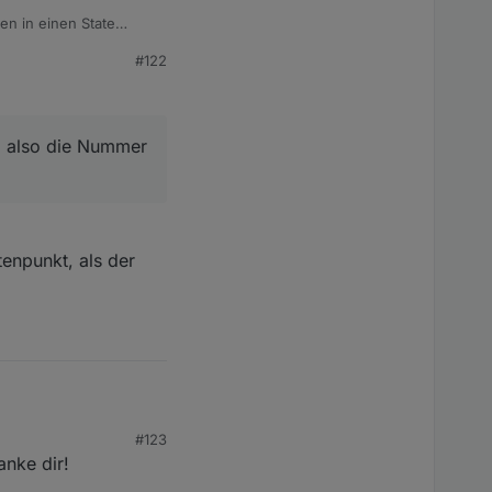
en in einen State
#122
Json und dadrin die
(obj) {

, also die Nummer
mmer die es schon gibt
enpunkt, als der
#123
anke dir!
lso die Nummer die