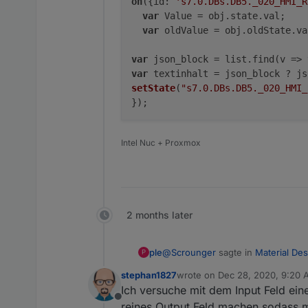
on
({id: 
's7.0.DBs.DB5._020_HMI_R
var
 Value = obj.state.val;

var
 oldValue = obj.oldState.val
var
 json_block = list.find(v => 
var
 textinhalt = json_block ? js
setState
(
"s7.0.DBs.DB5._020_HMI_
})
Intel Nuc + Proxmox
2 months later
@
Scrounger
sagte in
Material Des
ple
P
stephan1827
wrote on
Dec 28, 2020, 9:20
last edited by
Ich versuche mit dem Input Feld ei
@
ple
sagte in
Material Design W
Offline
reines Output Feld machen sodass m