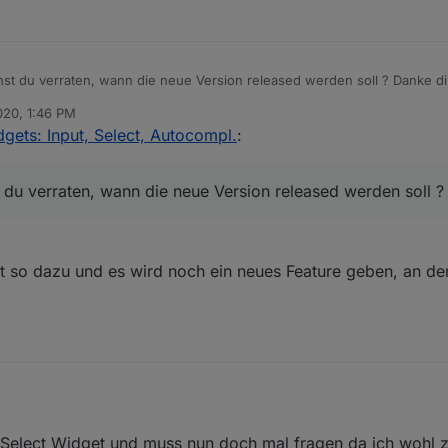
t was du machen willst :-)
get einen Datensatz ausgewählt hast soll dieser in einen anderen Date
 ist, geschrieben werden?
st du verraten, wann die neue Version released werden soll ? Danke di
020, 1:46 PM
gets: Input, Select, Autocompl.
:
du verraten, wann die neue Version released werden soll ?
t so dazu und es wird noch ein neues Feature geben, an dem
PM
 Select Widget und muss nun doch mal fragen da ich wohl z