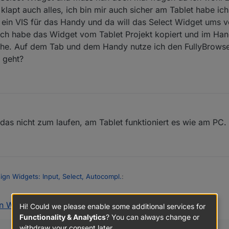
apt auch alles, ich bin mir auch sicher am Tablet habe ich
 ein VIS für das Handy und da will das Select Widget ums v
Ich habe das Widget vom Tablet Projekt kopiert und im Han
leiche. Auf dem Tab und dem Handy nutze ich den FullyBrows
 geht?
das nicht zum laufen, am Tablet funktioniert es wie am PC.
ign Widgets: Input, Select, Autocompl.
:
n Widgets: Input, Select, Autocompl.
:
t, wenn ich im Widget bei Anwahl eines Datensatzes die Information, a
Hi! Could we please enable some additional services for
Text umlegen kann auf einen State.
Functionality & Analytics
? You can always change or
t was du machen willst :-)
withdraw your consent later.