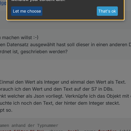
get einen Datensatz ausgewählt hast soll dieser in einen anderen Date
gets: Input, Select, Autocompl.
:
 ist, geschrieben werden?
Let me choose
That's ok
 machen willst :-)
n Datensatz ausgewählt hast soll dieser in einen anderen 
dnet ist, geschrieben werden?
Einmal den Wert als Integer und einmal den Wert als Text.
brauch ich den Wert und den Text auf der S7 in DBs.
kt welcher als Json vorliegt. Verknüpfe ich das Objekt mit
auchte ich noch den Text, der hinter dem Integer steckt.
pt so.
amen anhand der Typnummer