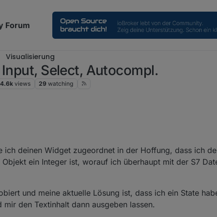
y Forum
Visualisierung
 Input, Select, Autocompl.
4.6k
views
29
watching
machen möchtest.
i MDW schon mal nicht.
 ich deinen Widget zugeordnet in der Hoffung, dass ich d
 Objekt ein Integer ist, worauf ich überhaupt mit der S7 Da
biert und meine aktuelle Lösung ist, dass ich ein State ha
mir den Textinhalt dann ausgeben lassen.