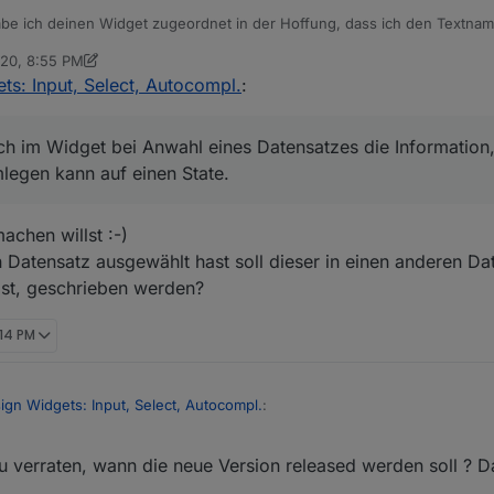
be ich deinen Widget zugeordnet in der Hoffung, dass ich den Textnam
n Integer ist, worauf ich überhaupt mit der S7 Daten austauschen kann.
020, 8:55 PM
robiert und meine aktuelle Lösung ist, dass ich ein State habe mit den 
ounger
Oct 21, 2020, 10:56 PM
ts: Input, Select, Autocompl.
:
Textinhalt dann ausgeben lassen.
r Typnamen anhand der Typnummer

_HMI_Rezept_Editor_DS_Nr', change: "ne"}, async function 
h im Widget bei Anwahl eines Datensatzes die Information
;

h im Widget bei Anwahl eines Datensatzes die Information, also die Nu
legen kann auf einen State.
te.val;

nen State.
(v => v.value === Value.toString());

achen willst :-)
 ? json_block.text : null

0_HMI_Rezept_Editor_DS_aktuell_Typ_Name", textinhalt)

Datensatz ausgewählt hast soll dieser in einen anderen Dat
ist, geschrieben werden?
:14 PM
ign Widgets: Input, Select, Autocompl.
:
 verraten, wann die neue Version released werden soll ? D
t, wenn ich im Widget bei Anwahl eines Datensatzes die Information, a
Text umlegen kann auf einen State.