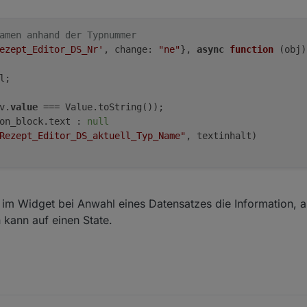
amen anhand der Typnummer
ezept_Editor_DS_Nr'
, change: 
"ne"
}, 
async
function
 (
obj
)
;

v.
value
on_block.text : 
null
Rezept_Editor_DS_aktuell_Typ_Name"
, textinhalt
)

im Widget bei Anwahl eines Datensatzes die Information, 
 kann auf einen State.