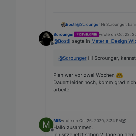
versteh leider wieder nich
Nach dem du im select wid
Select Widget zugeordnet
Bostil
@
Scrounger
Hi Scrounger, kann
Scrounger
wrote on
Oct 23, 2
DEVELOPER
last edited by
@
Bostil
sagte in
Material Design Wid
Offline
@
Scrounger
Hi Scrounger, kannst 
Plan war vor zwei Wochen
Dauert leider noch, komm grad nich
arbeite.
MiB
wrote on
Oct 26, 2020, 3:24 PM
M
last edited by MiB
Oct 26, 2020, 4:29 
Hallo zusammen,
Offline
ich sitze jetzt schon 2 Tage an dem