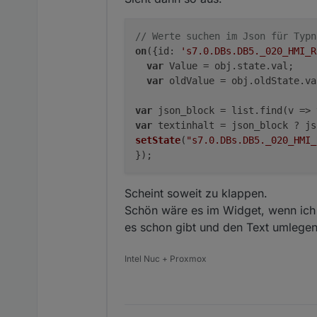
// Werte suchen im Json für Typn
on
({id: 
's7.0.DBs.DB5._020_HMI_R
var
 Value = obj.state.val;

var
 oldValue = obj.oldState.val
var
 json_block = list.find(v => 
var
 textinhalt = json_block ? js
setState
(
"s7.0.DBs.DB5._020_HMI_
})
Scheint soweit zu klappen.
Schön wäre es im Widget, wenn ich 
es schon gibt und den Text umlegen
Intel Nuc + Proxmox