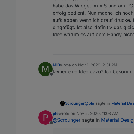
habe das Widget im VIS und am PC kl
erfolg bedient. Nun mache ich noch
aufklappen wenn ich drauf drücke. 
eingefügt. Ist also definitiv das g
Idee warum es auf dem Handy nicht
MiB
wrote on
Nov 1, 2020, 2:31 PM
M
last edited by
keiner eine Idee dazu? Ich bekomm 
Offline
@
ple
sagte in
Material Des
Scrounger
ple
wrote on
Nov 5, 2020, 11:08 AM
P
last edited by
@
Scrounger
sagte in
Material Desig
Schön wäre es im Widge
Offline
es schon gibt und den 
versteh leider wieder nich