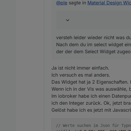
Nach dem du im select wid
@
ple
sagte in
Material Design Wid
Select Widget zugeordnet
versteh leider wieder nicht was du
Nach dem du im select widget eine
der der dem Select Widget zugeor
Ja ist nicht immer einfach.
Ich versuch es mal anders.
Das Widget hat ja 2 Eigenschaften. 
Wenn ich in der Vis was auswähle, 
Im iobroker habe ich einen Datenpun
ich den Integer zurück. Ok, jetzt br
Gelöst habe ich es jetzt mit Javascri
// Werte suchen im Json für Typn