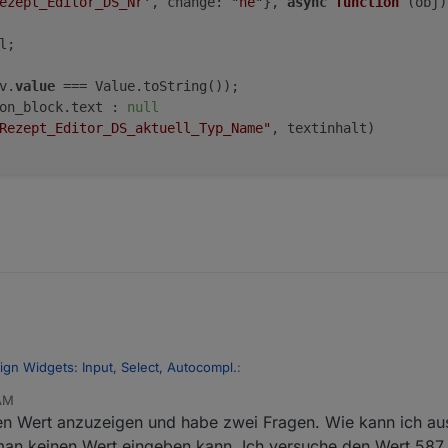
ezept_Editor_DS_Nr'
, change: 
"ne"
}, 
async
function
 (
obj
)
;

v.
value
on_block.text : 
null
Rezept_Editor_DS_aktuell_Typ_Name"
, textinhalt
)

ign Widgets: Input, Select, Autocompl.
:
 AM
nen Wert anzuzeigen und habe zwei Fragen. Wie kann ich aus
idgets: Input, Select, Autocompl.
:
an keinen Wert eingeben kann. Ich versuche den Wert 587,