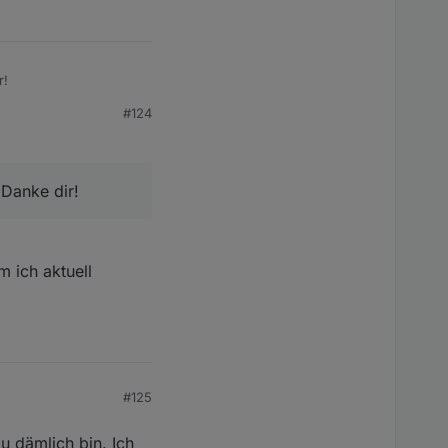
npunkt, als der der dem
r!
#124
 Danke dir!
 ich aktuell
#125
u dämlich bin. Ich