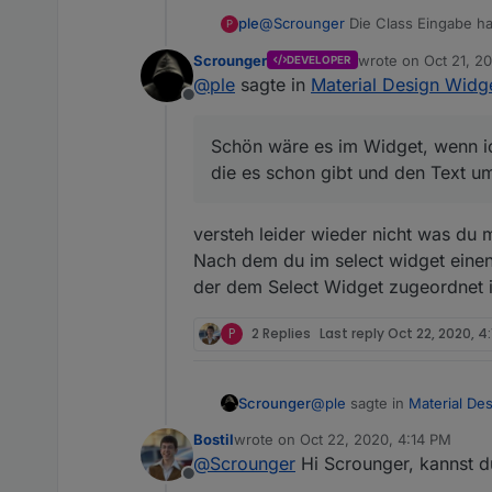
@
Scrounger
Die Class Eingabe ha
ple
P
übertragen kann, da das Objekt ei
Scrounger
wrote on
Oct 21, 2
DEVELOPER
ich habe heute mal ein wenig rump
last edited by Scr
@
ple
sagte in
Material Design Widge
Rezeptnummer suche und mir den 
Offline
Sieht dann so aus.
// Werte suchen im Json fü
on({id: 's7.0.DBs.DB5._020
Schön wäre es im Widget, wenn ic
Scheint soweit zu klappen.
  var Value = obj.state.val
Schön wäre es im Widget, wenn ic
die es schon gibt und den Text um
  var oldValue = obj.oldSta
und den Text umlegen kann auf ei
var json_block = list.find
versteh leider wieder nicht was du m
var textinhalt = json_block
setState("s7.0.DBs.DB5._02
Nach dem du im select widget einen 
der dem Select Widget zugeordnet 
P
2 Replies
Last reply
Oct 22, 2020, 4
@
ple
sagte in
Material Des
Scrounger
Bostil
wrote on
Oct 22, 2020, 4:14 PM
last edited by
@
Scrounger
Hi Scrounger, kannst du
Schön wäre es im Widge
Offline
es schon gibt und den 