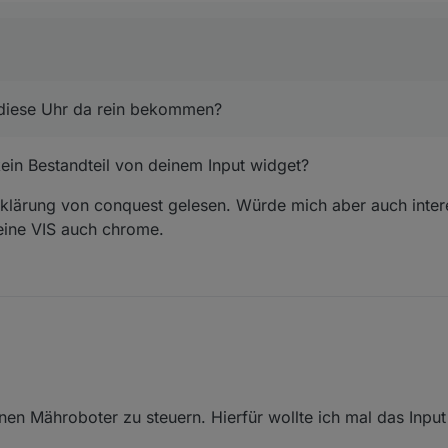
 input {

m Fully-Browser hat das leider keine Änderung gebracht. Hast du eine 
r !important;

hen.
rial Design Widgets: Input, Select, Autocompl.
:
n diese Uhr da rein bekommen?
kein Bestandteil von deinem Input widget?
ufklärung von conquest gelesen. Würde mich aber auch inte
meine VIS auch chrome.
 du denn diese Uhr da rein bekommen?
20, 9:12 PM
nen Mähroboter zu steuern. Hierfür wollte ich mal das Input