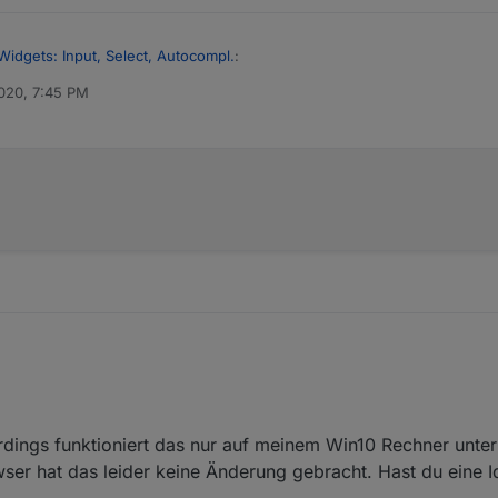
Widgets: Input, Select, Autocompl.
:
020, 7:45 PM
das select-widget den Code geschrieben hast? Es funktioniert leider ni
Type = time, vielleicht liegt es daran?
n Code evtl nochmal ansehen?
 input {

r;

erdings funktioniert das nur auf meinem Win10 Rechner unte
ser hat das leider keine Änderung gebracht. Hast du eine 