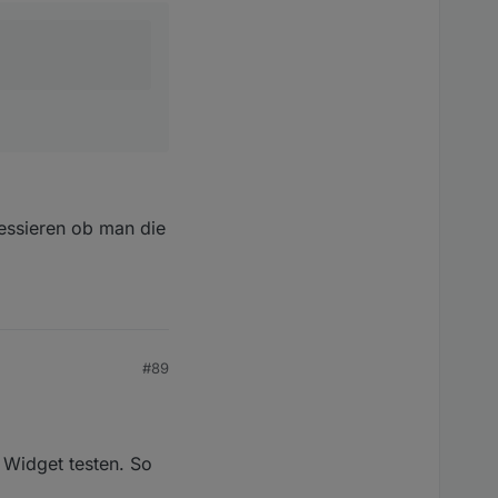
Idee warum das im
ressieren ob man die
#89
 Widget testen. So