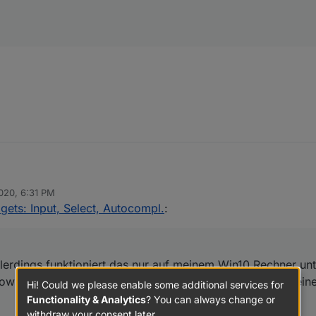
 Allerdings funktioniert das nur auf meinem Win10 Rechner unter Chrom
020, 6:31 PM
 leider keine Änderung gebracht. Hast du eine Idee warum das im Fully n
gets: Input, Select, Autocompl.
:
llerdings funktioniert das nur auf meinem Win10 Rechner un
owser hat das leider keine Änderung gebracht. Hast du ei
Hi! Could we please enable some additional services for
Functionality & Analytics
? You can always change or
withdraw your consent later.