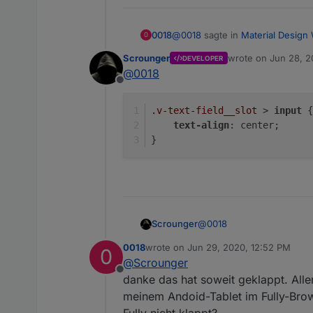
@
0018
sagte in
Material Design 
0018
0
Scrounger
wrote on
Jun 28, 2
DEVELOPER
last edited by
@
0018
Kann es sein das du hier auf 
Offline
das Input widget mit dem Input
@
Scrounger
könntest du dir de
.v-text-field__slot
 > 
input
 {
text-align
: center;
}
@
0018
Scrounger
0018
wrote on
Jun 29, 2020, 12:52 PM
0
.v-text-field__slot >
last edited by
@
Scrounger
    text-align: cente
Offline
danke das hat soweit geklappt. All
meinem Andoid-Tablet im Fully-Brow
Fully nicht klappt?