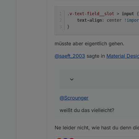
.v-text-field__slot
 > 
input
 {
text-align
: center 
!impor
}
müsste aber eigentlich gehen.
@
saeft_2003
sagte in
Material Desi
@
Scrounger
weißt du das vielleicht?
Ne leider nicht, wie hast du denn 