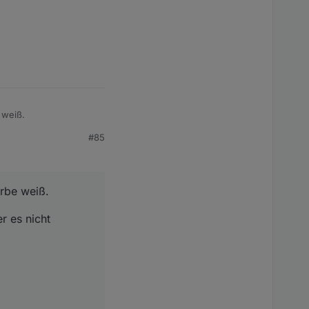
 weiß.
#85
 nicht gefunden :-(
arbe weiß.
r es nicht