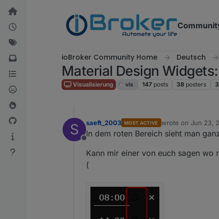
Skip to content
Communit
ioBroker Community Home
Deutsch
Material Design Widgets:
Visualisierung
vis
147
posts
38
posters
3
saeft_2003
wrote on
Jun 23, 
MOST ACTIVE
S
last edited by
In dem roten Bereich sieht man ganz
Offline
Kann mir einer von euch sagen wo m
(