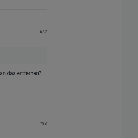
#87
r Chrome. Auf
Idee warum das im
an das entfernen?
#88
r Chrome. Auf