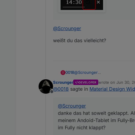
@
Scrounger
weißt du das vielleicht?
0018
@
Scrounger
0
danke das hat soweit geklappt.
Scrounger
wrote on
Jun 30, 2
DEVELOPER
Tablet im Fully-Browser hat das
last edited by
@
0018
sagte in
Material Design Wid
Offline
@
Scrounger
danke das hat soweit geklappt. A
meinem Andoid-Tablet im Fully-Br
im Fully nicht klappt?