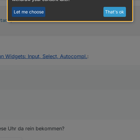
Let me choose
That's ok
tant
;
gn Widgets: Input, Select, Autocompl.
:
diese Uhr da rein bekommen?