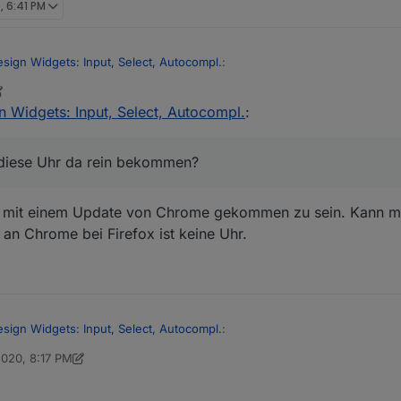
, 6:41 PM
esign Widgets: Input, Select, Autocompl.
:
2020, 8:43 PM
n Widgets: Input, Select, Autocompl.
:
klappt. Allerdings funktioniert das nur auf meinem Win10 Rechner unte
 input {

m Fully-Browser hat das leider keine Änderung gebracht. Hast du eine 
n diese Uhr da rein bekommen?
r !important;

hen.
rial Design Widgets: Input, Select, Autocompl.
:
nt mit einem Update von Chrome gekommen zu sein. Kann m
an Chrome bei Firefox ist keine Uhr.
esign Widgets: Input, Select, Autocompl.
:
2020, 8:17 PM
ft_2003
Jun 30, 2020, 10:22 PM
 du denn diese Uhr da rein bekommen?
klappt. Allerdings funktioniert das nur auf meinem Win10 Rechner unte