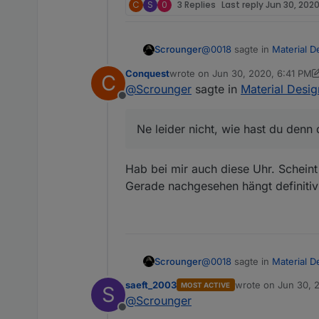
C
S
0
3 Replies
Last reply
Jun 30, 2020
@
0018
sagte in
Material D
Scrounger
Conquest
wrote on
Jun 30, 2020, 6:41 PM
C
last edited by Conquest
Jun 30, 
@
Scrounger
sagte in
Material Desig
@
Scrounger
Offline
danke das hat soweit ge
.v-text-field__slot >
meinem Andoid-Tablet i
Ne leider nicht, wie hast du den
    text-align: cente
Fully nicht klappt?
müsste aber eigentlich ge
@
saeft_2003
sagte in
Mate
Hab bei mir auch diese Uhr. Schei
Gerade nachgesehen hängt definitiv 
@
0018
sagte in
Material D
Scrounger
saeft_2003
wrote on
Jun 30, 
MOST ACTIVE
S
last edited by sae
@
Scrounger
@
Scrounger
Ne leider nicht, wie hast
@
Scrounger
Offline
danke das hat soweit ge