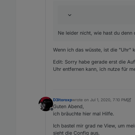
.v-text-field__slot >
meinem Andoid-Tablet i
weißt du das vielleicht?
    text-align: cente
Fully nicht klappt?
müsste aber eigentlich ge
@
saeft_2003
sagte in
Mate
Ne leider nicht, wie hast du den
Wenn ich das wüsste, ist die "Uhr" 
Edit: Sorry habe gerade erst die A
Uhr entfernen kann, ich nutze für 
Ne leider nicht, wie hast
@
Scrounger
weißt du das vielleicht?
D3ltoroxp
wrote on
Jul 1, 2020, 7:10 PM
last edited by D3ltoroxp
Jul 1, 20
Guten Abend,
Offline
ich bräuchte hier mal Hilfe.
Ich bastel mir grad ne View, um mei
sieht die Config aus.