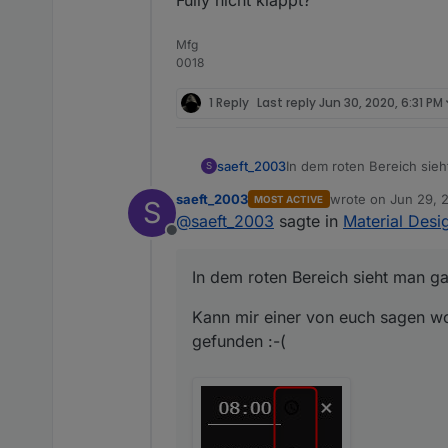
Mfg
0018
1 Reply
Last reply
Jun 30, 2020, 6:31 PM
In dem roten Bereich sieh
saeft_2003
S
saeft_2003
wrote on
Jun 29, 
MOST ACTIVE
S
Kann mir einer von euch 
last edited by
@
saeft_2003
sagte in
Material Desi
Offline
In dem roten Bereich sieht man ga
Kann mir einer von euch sagen wo
gefunden :-(