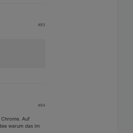
#83
cht. Ich verwende
#84
r Chrome. Auf
Idee warum das im