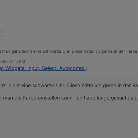
t man ganz leicht eine schwarze Uhr. Diese hätte ich gerne in der Farbe
2020, 2:15 PM
sagen wo man die Farbe umstellen kann, ich habe lange gesucht aber es
gn Widgets: Input, Select, Autocompl.
:
nz leicht eine schwarze Uhr. Diese hätte ich gerne in der F
 man die Farbe umstellen kann, ich habe lange gesucht abe