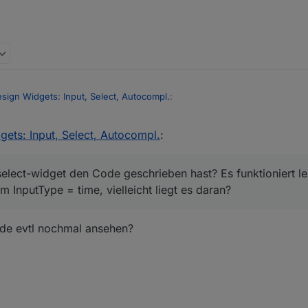
esign Widgets: Input, Select, Autocompl.
:
gets: Input, Select, Autocompl.
:
__selection--comma{
elect-widget den Code geschrieben hast? Es funktioniert lei
s select-widget den Code geschrieben hast? Es funktioniert leider nich
 InputType = time, vielleicht liegt es daran?
time, vielleicht liegt es daran?
ert und z.B:
de evtl nochmal ansehen?
. Wie müsste die richtige Zuweisung sein?