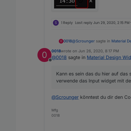
S
1 Reply
Last reply
Jun 29, 2020, 2:15 PM
@
Scrounger
sagte in
Material D
0018
0
0018
wrote on
Jun 26, 2020, 8:17 PM
0
last edited by
@
0018
sagte in
Material Design Wid
.v-select__selection.v-select
Offline
width: 100%;
@
Scrounger
Danke dir!
text-align: center;
Kann es sein das du hier auf das s
}
Kann es sein das du hier auf da
verwende das Input widget mit dem
Input widget mit dem InputType = 
ich hab mal ein wenig rum probi
@
Scrounger
könntest du dir den Co
.v-text-field__slot{

    text-align: center;

Mfg
verwendet, aber keine Änderung
0018