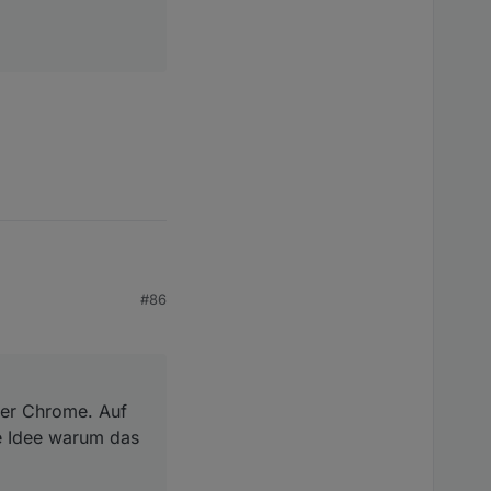
e. Auf meinem Andoid-
#86
icht klappt?
ter Chrome. Auf
ne Idee warum das