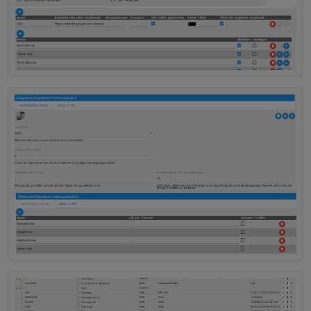
VIEW_IT_sigi234.txt
VIEW_Alexa_Show5_sigi234.txt