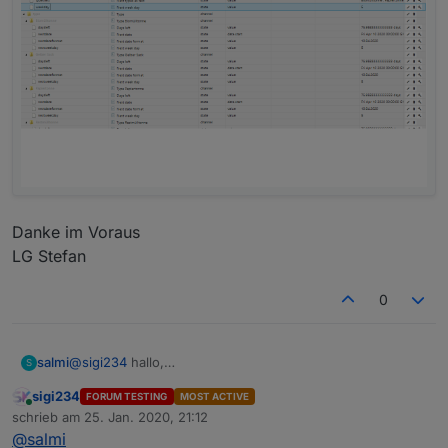
VIEW_Alexa_Multiroom_sigi234.txt
Danke im Voraus
LG Stefan
0
VIEW_Wetter_sigi234.txt
@
sigi234
hallo,
salmi
S
hier mal meine einstellungen
sigi234
FORUM TESTING
MOST ACTIVE
wie gesagt der Trash liest die daten nicht richtig aus.
Online
schrieb am
25. Jan. 2020, 21:12
zuletzt editiert von
@
salmi