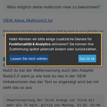
ich nicht einzubinden, immer leer, obwohl was
Wärs möglich deine multiroom view zu bekommen?
drin stünde :(
VIEW_Alexa_Multiroom2.txt
Bitte benutzt das Voting rechts unten im Beitrag wenn er euch geholfen hat.
View_web_speedy_Sigi234.txt
Immer Daten sichern!
Hallo! Könnten wir bitte einige zusätzliche Dienste für
Funktionalität & Analytics
aktivieren? Sie können Ihre
0
Zustimmung später jederzeit ändern oder zurückziehen.
Lassen Sie mich wählen
Das ist ok
salmi
schrieb am
3. Feb. 2020, 21:25
S
zuletzt editiert von
Offline
@
sigi234
Hallo Sigi,
Nutzt du bei der Wetterwarnung auch den Adapter
Radar2.0 wenn ja wie hast du das in der VIEW
hinbekommen das der Text so angezeigt wird bei mir
sieht das so aus
Unwetterwarnung der Stufe Orange vor Sturm mit
mehr als 75 km/h, gültig von Montag, 03.02. 01:00