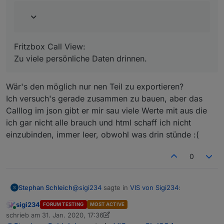
Fritzbox Call View:
Zu viele persönliche Daten drinnen.
Wär's den möglich nur nen Teil zu exportieren?
Ich versuch's gerade zusammen zu bauen, aber das
Calllog im json gibt er mir sau viele Werte mit aus die
ich gar nicht alle brauch und html schaff ich nicht
einzubinden, immer leer, obwohl was drin stünde :(
View_Hue_Sigi234.txt
0
@
sigi234
sagte in
VIS von Sigi234
:
Stephan Schleich
sigi234
FORUM TESTING
MOST ACTIVE
Online
@
Stephan-Schleich
sagte in
VIS von
schrieb am
31. Jan. 2020, 17:36
zuletzt editiert von sigi234