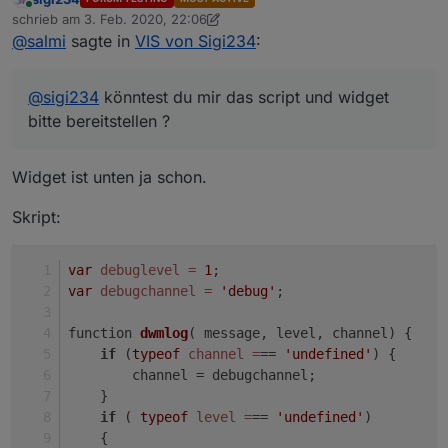
Online
schrieb am
3. Feb. 2020, 22:06
"
:
"137px"
,
"z-index"
:
"5"
,
"color"
:
"#000000"
,
"text-
zuletzt editiert von sigi234
2. März 2020, 23:10
@
salmi
sagte in
VIS von Sigi234
:
align"
:
"center"
,
"font-
View_Netzwerkstatus_sigi234.txt
size"
:
"small"
,
"background"
:
""
,
"background-
color"
:
""
},
"widgetSet"
:
"basic"
}]
https://forum.iobroker.net/topic/30812/material-
@
sigi234
könntest du mir das script und widget
design-widets-netzwerk-status
bitte bereitstellen ?
Icons_Netzwerkstatus.zip
Widget ist unten ja schon.
View_Corona_Kontinente_Sigi234.txt
Skript:
https://forum.iobroker.net/topic/31245/test-
coronavirus-statistics-for-iobroker
var
debuglevel
=
1
;
Icons sind von
@
stimezo
var
debugchannel
=
'debug'
;
Inventwo Adaper:
function 
dwmlog
( message, level, channel)
 {
if
 (
typeof
channel
=
== 
'undefined'
) {
https://forum.iobroker.net/topic/31011/vis-inventwo-
        channel = debugchannel;
ideen-und-anregungen
Material Design Widgets benötigt.
    }
if
 ( 
typeof
level
=
== 
'undefined'
)
https://forum.iobroker.net/topic/30363/projekt-mdcss-
    {