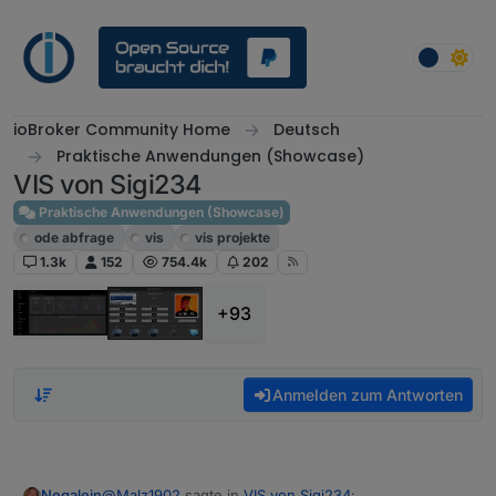
Weiter zum Inhalt
ioBroker Community Home
Deutsch
Praktische Anwendungen (Showcase)
VIS von Sigi234
Praktische Anwendungen (Showcase)
ode abfrage
vis
vis projekte
1.3k
152
754.4k
202
+93
Anmelden zum Antworten
@
Malz1902
sagte in
VIS von Sigi234
:
Negalein