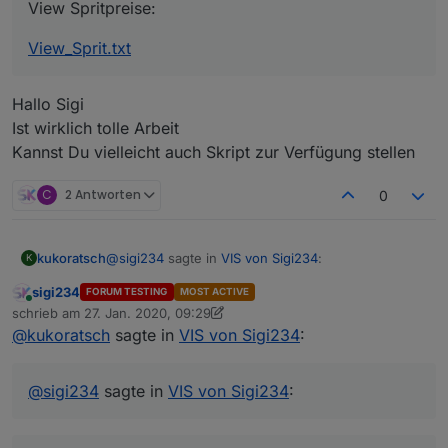
View Spritpreise:
View_Sprit.txt
Hallo Sigi
Ist wirklich tolle Arbeit
Kannst Du vielleicht auch Skript zur Verfügung stellen
C
2 Antworten
0
@
sigi234
sagte in
VIS von Sigi234
:
kukoratsch
K
sigi234
FORUM TESTING
MOST ACTIVE
Online
View Spritpreise:
schrieb am
27. Jan. 2020, 09:29
zuletzt editiert von sigi234
@
kukoratsch
sagte in
VIS von Sigi234
:
Hallo Sigi
View_Sprit.txt
Ist wirklich tolle Arbeit
VIEW_Alexa_Volume_sigi234.txt
Kannst Du vielleicht auch Skript zur Verfügung
@
sigi234
sagte in
VIS von Sigi234
:
stellen