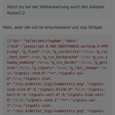
Nutzt du bei der Wetterwarnung auch den Adapter
Radar2.0
Nein, aber die oid ist entscheidend und das Widget
[{
"tpl"
:
"tplValueStringRaw"
,
"data"
:
{
"oid"
:
"javascript.0.UWZ.UWZAT00810.warning.0.HTM
LLong"
,
"g_fixed"
:true
,
"g_visibility"
:false
,
"g_css
_font_text"
:true
,
"g_css_background"
:true
,
"g_css_s
hadow_padding"
:false
,
"g_css_border"
:false
,
"g_gest
ures"
:false
,
"g_signals"
:false
,
"g_last_change"
:fal
View_BackItup_sigi234.txt
se
,
"signals-cond-0"
:
"=="
,
"signals-val-
https://forum.iobroker.net/topic/39522/test-adapter-
0"
:true
,
"signals-icon-
material-design-widgets-v0-4-x
0"
:
"/vis.0/Wetter_Sigi/lowbattery.png"
,
"signals-
icon-size-0"
:
0
,
"signals-blink-0"
:false
,
"signals-
horz-0"
:
0
,
"signals-vert-0"
:
0
,
"signals-hide-edit-
0"
:false
,
"signals-cond-1"
:
"=="
,
"signals-val-
1"
:true
,
"signals-icon-
1"
:
"/vis.0/Wetter_Sigi/lowbattery.png"
,
"signals-