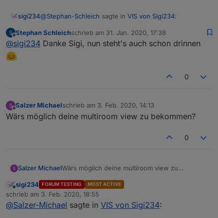
@
Stephan-Schleich
sagte in
VIS von Sigi234
:
sigi234
Stephan Schleich
schrieb am
31. Jan. 2020, 17:38
zuletzt editiert von
Offline
@
sigi234
sagte in
VIS von Sigi234
:
@
sigi234
Danke Sigi, nun steht's auch schon drinnen
@
Stephan-Schleich
sagte in
VIS von Sigi234
:
0
Ich hätte noch Interesse an deiner
Fritzbox Call View, und deiner
Salzer Michael
schrieb am
3. Feb. 2020, 14:13
zuletzt editiert von
Navigationsleiste Links am Rand welche
Offline
Wärs möglich deine multiroom view zu bekommen?
ich hin und wieder auf paar anderen
Screenshots sehe
0
Fritzbox Call View:
Zu viele persönliche Daten drinnen.
Salzer Michael
Wärs möglich deine multiroom view zu
bekommen?
sigi234
FORUM TESTING
MOST ACTIVE
Wär's den möglich nur nen Teil zu exportieren?
Online
schrieb am
3. Feb. 2020, 18:55
Ich versuch's gerade zusammen zu bauen, aber
zuletzt editiert von
@
Salzer-Michael
sagte in
VIS von Sigi234
:
das Calllog im json gibt er mir sau viele Werte mit
aus die ich gar nicht alle brauch und html schaff