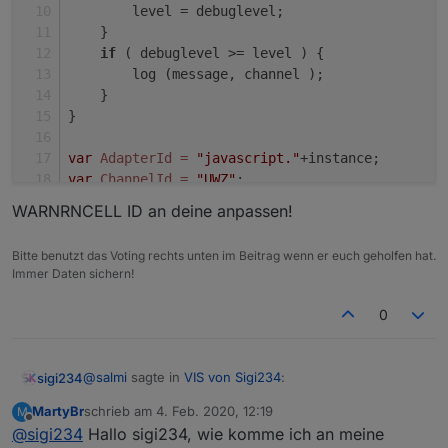
v2-material-design-css-version-2
        level = debuglevel;
Edit: Neue Versionen:
    }
if
 ( debuglevel >= level ) {
Icons:
        log (message, channel );
    }
Flaggen:
}
Flaggen.zip
var
AdapterId
=
"javascript."
+instance;
var
ChannelId
=
"UWZ"
;
WARNRNCELL ID an deine anpassen!
var
forceInitStates
=
false
;
var
numOfWarnings
=
7
;
Bitte benutzt das Voting rechts unten im Beitrag wenn er euch geholfen hat.
Immer Daten sichern!
var
 url=
'http://feed.alertspro.meteogroup.com/A
0
/********************* Hier die Warnzellen-Id's
var
warncellid
=
 [
'UWZATxxxxx'
];
@
salmi
sagte in
VIS von Sigi234
:
sigi234
/**********************************************
View_Corona_Kontinente_Sigi234.txt
MartyBr
schrieb am
4. Feb. 2020, 12:19
M
zuletzt editiert von
Offline
@
sigi234
Hallo sigi234, wie komme ich an meine
@
sigi234
könntest du mir das script und widget