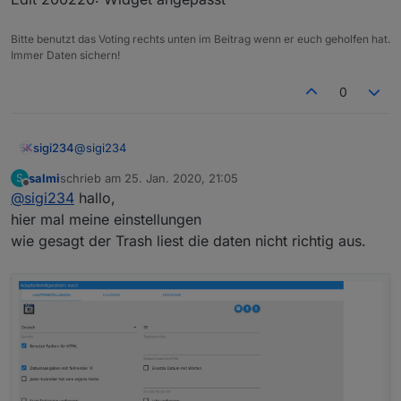
ioBroker.vis-icontwo
Bitte benutzt das Voting rechts unten im Beitrag wenn er euch geholfen hat.
ioBroker.vis-inventwo
Immer Daten sichern!
0
Wenn mal was nicht funktioniert:
• Die entsprechenden Adapter/Widgets/Icons sind
nicht installiert
@
sigi234
sigi234
• Datenpunkt nicht gesetzt oder falsch
• Bindings werden erst in der Runtime sichtbar
salmi
schrieb am
25. Jan. 2020, 21:05
S
View Entsorgung:
zuletzt editiert von
VIEW IT
Offline
• Z-Index verstellt
@
sigi234
hallo,
• Leerzeichen/Sonderzeichen im View/Projekt Name
VIEW_TrashSchedule.txt
hier mal meine einstellungen
• Skripte nicht installiert
wie gesagt der Trash liest die daten nicht richtig aus.
• Häufig hilft ein Neustart des Systems
Adapter TrashSchedule benötigt.
• Einen Browser refresh machen
• Auf der Console mal : iobroker stop vis - iobroker
Edit 200220: Widget angepasst
upload vis - iobroker start vis