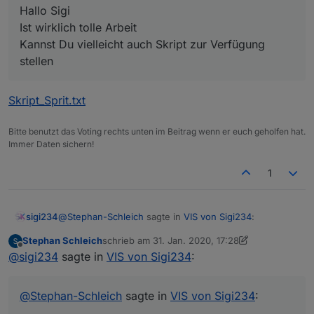
Hallo Sigi
Ist wirklich tolle Arbeit
Kannst Du vielleicht auch Skript zur Verfügung
stellen
Skript_Sprit.txt
Bitte benutzt das Voting rechts unten im Beitrag wenn er euch geholfen hat.
Immer Daten sichern!
1
@
Stephan-Schleich
sagte in
VIS von Sigi234
:
sigi234
Stephan Schleich
schrieb am
31. Jan. 2020, 17:28
zuletzt editiert von Stephan Schleich
Offline
Ich hätte noch Interesse an deiner Fritzbox Call
@
sigi234
sagte in
VIS von Sigi234
:
View, und deiner Navigationsleiste Links am Rand
Fritzbox Call View:
welche ich hin und wieder auf paar anderen
Zu viele persönliche Daten drinnen.
@
Stephan-Schleich
sagte in
VIS von Sigi234
:
Screenshots sehe
VIEW_Heizung_1_sigi234.txt