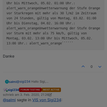
Uhr bis Mittwoch, 05.02. 01:00 Uhr.:
alert_warn_orangeUnwetterwarnung der Stufe Orange
vor Starkregen mit mehr als 30 l/m2 im Zeitraum
von 24 Stunden, gültig von Montag, 03.02. 01:00
Uhr bis Dienstag, 04.02. 16:00 Uhr.:
alert_warn_orangeUnwetterwarnung der Stufe Orange
vor Sturm mit mehr als 75 km/h, gültig von
Montag, 03.02. 13:00 Uhr bis Mittwoch, 05.02.
13:00 Uhr.: alert_warn_orange``````
Danke
0
VIEW BROTHER 9332_neu.txt
@
sigi234
Hallo Sigi,
salmi
S
Nutzt du bei der Wetterwarnung auch den Adapter
sigi234
FORUM TESTING
MOST ACTIVE
Radar2.0 wenn ja wie hast du das in der VIEW
Online
schrieb am
3. Feb. 2020, 21:26
hinbekommen das der Text so angezeigt wird bei mir
zuletzt editiert von sigi234
2. März 2020, 22:30
Danke
@
salmi
sagte in
VIS von Sigi234
:
sieht das so aus