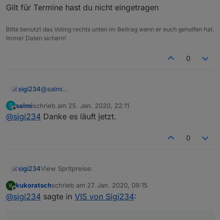
Gilt für Termine hast du nicht eingetragen
Bitte benutzt das Voting rechts unten im Beitrag wenn er euch geholfen hat.
Immer Daten sichern!
0
VIEW_LGTV_sigi234.txt
Danke im Voraus
sigi234
@
salmi
LG Stefan
Gilt für Termine hast du nicht eingetragen
salmi
schrieb am
25. Jan. 2020, 22:11
S
zuletzt editiert von
Offline
@
sigi234
Danke es läuft jetzt.
0
View Spritpreise:
sigi234
kukoratsch
schrieb am
27. Jan. 2020, 09:15
K
View_Sprit.txt
zuletzt editiert von
Offline
@
sigi234
sagte in
VIS von Sigi234
: