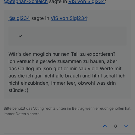
Sigi234
:
@
Stephan-Schleich
sagte in
VIS von Sigi234
:
Wär's den möglich nur nen Teil zu
exportieren?
Ich hätte noch Interesse an deiner
Ich versuch's gerade zusammen zu bauen,
@
sigi234
sagte in
VIS von Sigi234
:
Fritzbox Call View, und deiner
aber das Calllog im json gibt er mir sau viele
Navigationsleiste Links am Rand
Werte mit aus die ich gar nicht alle brauch
welche ich hin und wieder auf
und html schaff ich nicht einzubinden, immer
paar anderen Screenshots sehe
leer, obwohl was drin stünde :(
Wär's den möglich nur nen Teil zu exportieren?
Fritzbox Call View:
Ich versuch's gerade zusammen zu bauen, aber
Zu viele persönliche Daten drinnen.
das Calllog im json gibt er mir sau viele Werte mit
aus die ich gar nicht alle brauch und html schaff ich
nicht einzubinden, immer leer, obwohl was drin
stünde :(
VIEW_JAMAHA_RX-V481_sigi234.txt
Bitte benutzt das Voting rechts unten im Beitrag wenn er euch geholfen hat.
Immer Daten sichern!
0