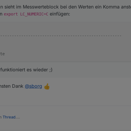
an sieht im Messwerteblock bei den Werten ein Komma anste
in
einfügen:
export LC_NUMERIC=C
----------------------------------------------------
te
funktioniert es wieder ;)
ichsten Dank
@
sborg
em
Thread
.
 Linux-Client die Daten einer WLAN-Wetterstation und/oder mit Hilfe ei
aufzubereiten und im ioBroker zur Verfügung zu stellen. Optional kön
2026, 20:04