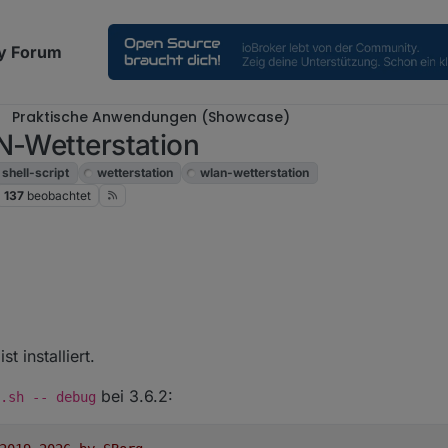
y Forum
Praktische Anwendungen (Showcase)
N-Wetterstation
shell-script
wetterstation
wlan-wetterstation
137
beobachtet
gestarteten Service im Debug-Modus mittels
./wetterstation.sh --
6.2 hat auch keine großartigen Änderungen mehr zur 3.6.1
t installiert.
bei 3.6.2:
.sh -- debug