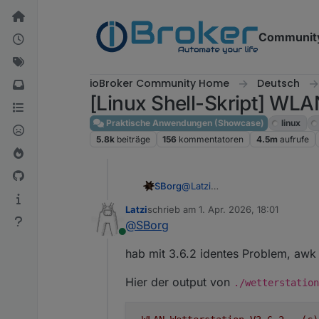
Weiter zum Inhalt
Communit
ioBroker Community Home
Deutsch
[Linux Shell-Skript] WLA
Praktische Anwendungen (Showcase)
linux
5.8k
beiträge
156
kommentatoren
4.5m
aufrufe
SBorg
@
Latzi
Könntest höchstens mal ohne 
Latzi
schrieb am
1. Apr. 2026, 18:01
sieht man ja mehr, denn die 3.
zuletzt editiert von
@
SBorg
Online
hab mit 3.6.2 identes Problem, awk is
Hier der output von
./wetterstation