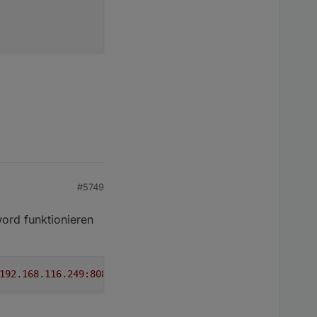
#5749
word funktionieren
192.168.116.249:8087/setBulk?user=meinuser&pass=1234"