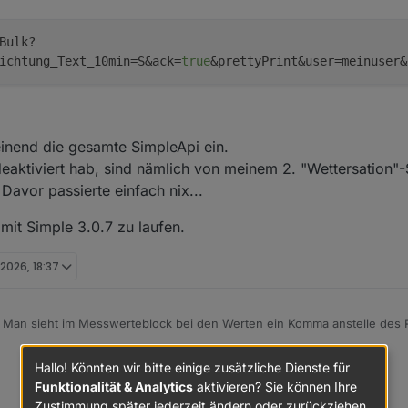
:
GW1100A
Bulk?
ichtung_Text_10min=S&ack=
true
&prettyPrint&user=meinuser&
.
heinend die gesamte SimpleApi ein.
eaktiviert hab, sind nämlich von meinem 2. "Wettersation"
. Davor passierte einfach nix...
1214000
 mit Simple 3.0.7 zu laufen.
 2026, 18:37
. Man sieht im Messwerteblock bei den Werten ein Komma anstelle des 
g ein
export LC_NUMERIC=C
einfügen:
Hallo! Könnten wir bitte einige zusätzliche Dienste für
-------------------------------------------------------

Funktionalität & Analytics
aktivieren? Sie können Ihre
ch funktioniert es wieder ;)
0A_V2.4.4&runtime=1382909&heap=25092&dateutc=2026-04-01+
Zustimmung später jederzeit ändern oder zurückziehen.