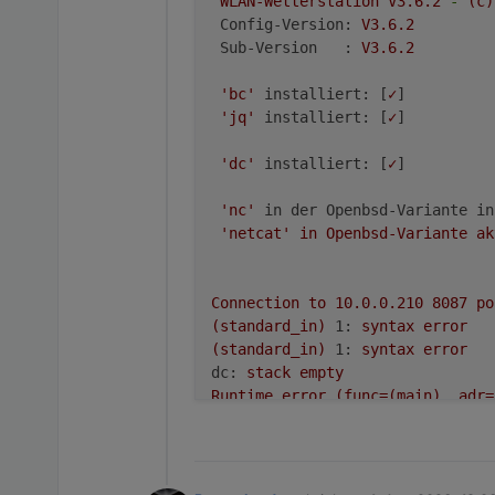
WLAN-Wetterstation
V3.6.2
-
(c)
Config-Version:
V3.6.2
Sub-Version   :
V3.6.2
'bc'
installiert:
 [
✓
]

'jq'
installiert:
 [
✓
]

'dc'
installiert:
 [
✓
]

'nc'
in der Openbsd-Variante in
'netcat'
in
Openbsd-Variante
ak
Connection
to
10.0
.0
.210
8087 
po
(standard_in)
1:
syntax
error
(standard_in)
1:
syntax
error
dc:
stack
empty
Runtime
error
(func=(main),
adr=
(standard_in)
1:
syntax
error
(standard_in)
1:
syntax
error
(standard_in)
1:
syntax
error
(standard_in)
12:
syntax
error