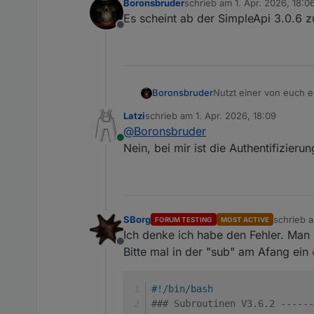
Boronsbruder
schrieb am
1. Apr. 2026, 18:0
zuletzt editiert von
(standard_in)
12:
syntax
error
Es scheint ab der SimpleApi 3.0.6 z
jq: parse error:
Expected
value
Offline
(standard_in)
12:
syntax
error
(standard_in)
1:
syntax
error
Nutzt einer von euch ei
Boronsbruder
Messwerteblock:
22
,00
5
,00
0
5
,0
Latzi
schrieb am
1. Apr. 2026, 18:09
Bei mir funktioniert nä
zuletzt editiert von
@
Boronsbruder
ist.
Nicht
alle
Werte
werden
unterstü
Online
Nein, bei mir ist die Authentifizierung
Temperatur Innen               
Temperatur Aussen              
Taupunkt                       
Gefühlte
Temperatur            
SBorg
schrieb 
FORUM TESTING
MOST ACTIVE
zuletzt ed
Luftfeuchte Innen              
Ich denke ich habe den Fehler. Man
Luftfeuchte Aussen             
Offline
Bitte mal in der "sub" am Afang ein
Windgeschwindigkeit            
Windgeschwindigkeit 10min      
#!/bin/bash
Windböengeschwindigkeit
### Subroutinen V3.6.2 ------
Windböe
max.                   