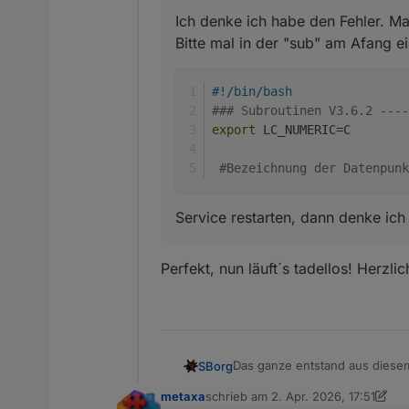
Ich denke ich habe den Fehler. M
Bitte mal in der "sub" am Afang e
#!/bin/bash
### Subroutinen V3.6.2 ----
export
 LC_NUMERIC=C
#Bezeichnung der Datenpunk
Service restarten, dann denke ich 
Perfekt, nun läuft´s tadellos! Herzl
Das ganze entstand aus dies
SBorg
Damit ist es möglich mit einem
metaxa
schrieb am
2. Apr. 2026, 17:51
Zusatzsensoren zu empfangen, 
zuletzt editiert von metaxa
4. Feb. 