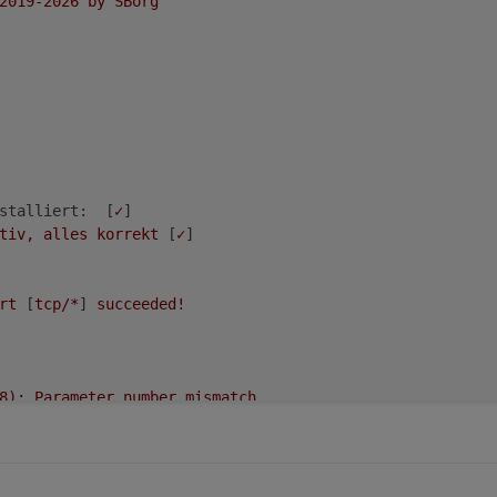
2019-2026
by
SBorg
stalliert:
  [
✓
]

tiv,
alles
korrekt
 [
✓
]

rt
 [
tcp/*
] 
succeeded!
8):
Parameter
number
mismatch