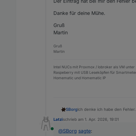
Der Eintrag hat bei mir den Fehler be
Danke für deine Mühe.
Debug VAR:
Installationsverzeichnis:
/home
Gruß
IPP: 10.0.0.210:8087   WS_PORT:
Martin
WEB: HTTP              WS_PROT:
Gruß
Zusatzsensoren:
Martin
DP10/35/40/50/60/70/100/200/250
WH31:
0
||
WH40H:
0
||
WS80:
0
Intel NUCs mit Proxmox / Iobroker als VM unter
Bresser:
7009999
 [
0
]

Raspeberry mit USB Leseköpfen für Smartmete
Homematic und Homematic IP
Script-Version: V3.6.2  Config-V
Ich denke ich habe den Fehler
SBorg
Bitte mal in der "sub" am Afan
Latzi
schrieb am
1. Apr. 2026, 19:01
#!/bin/bash

zuletzt editiert von
### Subroutinen V3.6.2 -
@
SBorg
sagte
:
Online
Service restarten, dann denke i
export LC_NUMERIC=C
