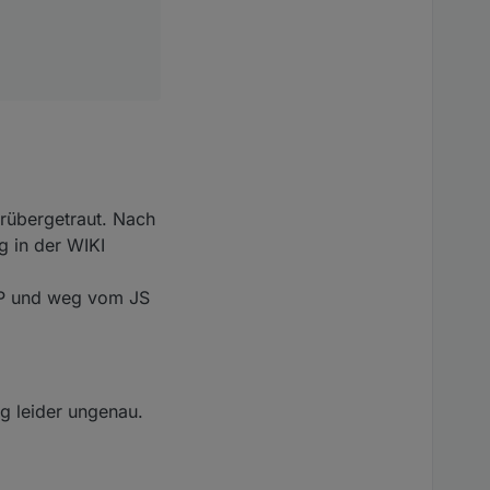
 Verfassung der WiKi-
e Idee kommt von der
drübergetraut. Nach
g in der WIKI
eway:
rDP und weg vom JS
esen zu können.
 leider ungenau.
y und/oder Gateway