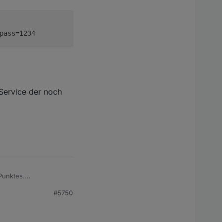
pass=1234
-Service der noch
Punktes.
#5750
17:56:20&tempinf=71.96&humidityin=43&baromrelin=29.917&b