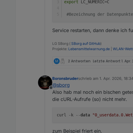
export
 LC_NUMERIC=C
Windrichtung                   
Windrichtung                   
#Bezeichnung der Datenpunkte
Windrichtung 10min             
Luftdruck absolut              
Luftdruck relativ              
Service restarten, dann denke ich fu
Regenrate                      
Regenereignis                  
LG SBorg (
SBorg auf GitHub
)
Regenstatus                    
Projekte:
Lebensmittelwarnung.de
|
WLAN-Wette
Regen seit Regenbeginn         
Regen Stunde                   
M
2 Antworten
Letzte Antwort
1. Apr.
Regen Tag                      
Regen Woche                    
Regen Monat                    
Boronsbruder
schrieb am
1. Apr. 2026, 18:3
zuletzt editiert von
Regen Jahr                     
@
sborg
Regen Gesamt                   
Offline
Also hab mal noch ein bischen getes
Sättigungsdefizit
die cURL-Aufrufe (so) nicht mehr.
Sonnenstrahlung                
UV-Index                       
Zeitstempel                    
curl -k --
data
"0_userdata.0.Wet
Firmware                       
Batteriestand:                 
zum Beispiel friert ein.