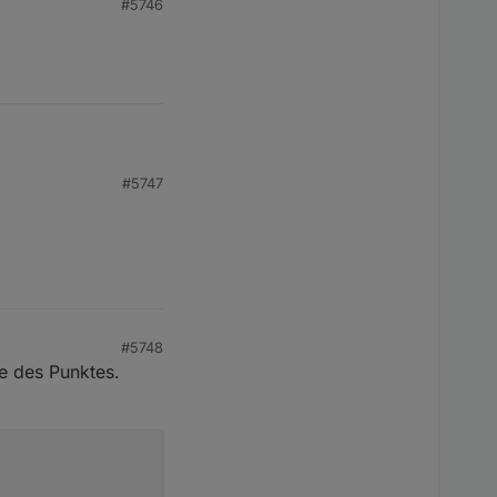
#5746
,000
78
,000
0.00
0
01.04
.2026
%2019:56:20
GW1100A_V2.4.4
#5747
tifizierung aktiviert
ndeten
Protokoll)!
#5748
e des Punktes.