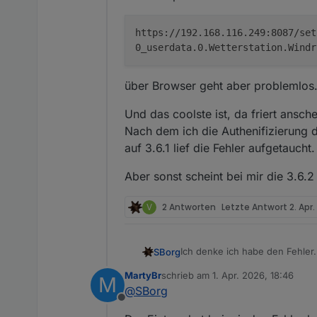
Gateway-Modell                 
Zusatzsensoren:
https://192.168.116.249:8087/set
0_userdata.0.Wetterstation.Windr
soilmoisture1         :
37
soilad1               :
208
über Browser geht aber problemlos
soilmoisture2         :
38
soilad2               :
210
Und das coolste ist, da friert ansc
lightning_num         :
0
Nach dem ich die Authenifizierung d
lightning             :
20
auf 3.6.1 lief die Fehler aufgetaucht
lightning_time        :
177446
soilbatt1             :
1.2
Aber sonst scheint bei mir die 3.6.2
soilbatt2             :
1.1
wh57batt              :
2
V
2 Antworten
Letzte Antwort
2. Apr.
Datenstring
für
ioBroker:
Ich denke ich habe den Fehler
SBorg
Bitte mal in der "sub" am Afan
MartyBr
schrieb am
1. Apr. 2026, 18:46
M
#!/bin/bash

zuletzt editiert von
@
SBorg
### Subroutinen V3.6.2 -
DATA von Wetterstation:
Offline
Service restarten, dann denke i
export LC_NUMERIC=C

PASSKEY=xxxxxx&stationtype=GW110