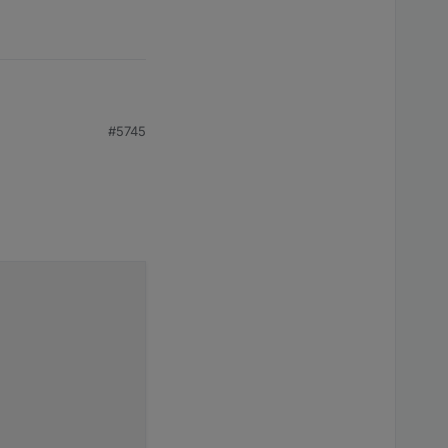
debug
probieren. Ev.
#5745