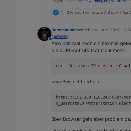
Projekte:
Lebensmittelwarnung.de
|
WLAN-Wette
Regen seit Regenbeginn         
Regen Stunde                   
M
2 Antworten
Letzte Antwort
1. Apr.
Regen Tag                      
Regen Woche                    
Regen Monat                    
Boronsbruder
schrieb am
1. Apr. 2026, 18:3
zuletzt editiert von
Regen Jahr                     
@
sborg
Regen Gesamt                   
Online
Also hab mal noch ein bischen getes
Sättigungsdefizit
die cURL-Aufrufe (so) nicht mehr.
Sonnenstrahlung                
UV-Index                       
Zeitstempel                    
curl -k --
data
"0_userdata.0.Wet
Firmware                       
Batteriestand:                 
zum Beispiel friert ein.
Gateway-Modell                 
Zusatzsensoren:
https://192.168.116.249:8087/set
0_userdata.0.Wetterstation.Windr
soilmoisture1         :
37
soilad1               :
208
über Browser geht aber problemlos
soilmoisture2         :
38
soilad2               :
210
Und das coolste ist, da friert ansc