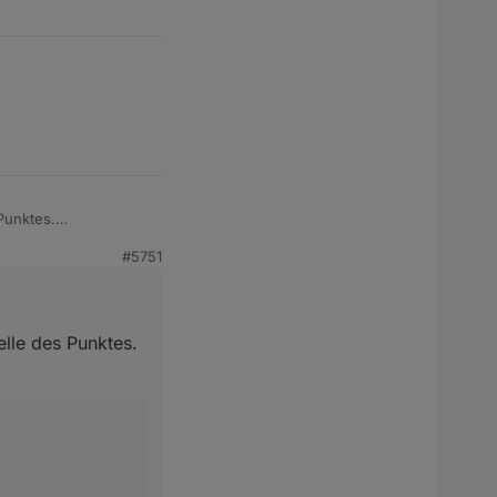
Punktes.
#5751
lle des Punktes.