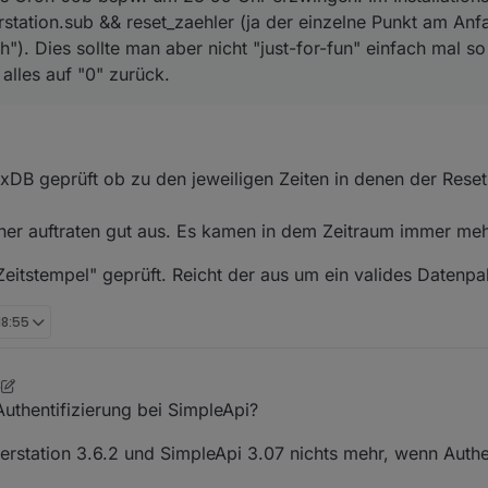
eren, oder?
h einfach von außerhalb kommen (
"...ging doch immer und ich habe nic
erstation.sub && reset_zaehler (ja der einzelne Punkt am Anfan
umpe und die macht irgendwas um Mitternacht und stört für ein paar 
h"). Dies sollte man aber nicht "just-for-fun" einfach mal 
lay/Gateway
 alles auf "0" zurück.
in, aber wir leben ja alle "in der idealen Welt", oder??? [IRONIE /OFF]
xDB geprüft ob zu den jeweiligen Zeiten in denen der Reset 
isher auftraten gut aus. Es kamen in dem Zeitraum immer me
eitstempel" geprüft. Reicht der aus um ein valides Datenp
18:55
6
uder
4. Jan. 2026, 19:56
Authentifizierung bei SimpleApi?
terstation 3.6.2 und SimpleApi 3.07 nichts mehr, wenn Authe