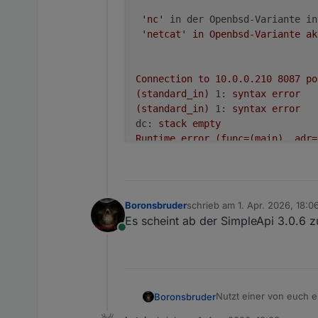
'nc'
in der Openbsd-Variante in
'netcat'
in
Openbsd-Variante
ak
Connection
to
10.0
.0
.210
8087 
po
(standard_in)
1:
syntax
error
(standard_in)
1:
syntax
error
dc:
stack
empty
Runtime
error
(func=(main),
adr=
(standard_in)
1:
syntax
error
(standard_in)
1:
syntax
error
(standard_in)
1:
syntax
error
(standard_in)
12:
syntax
error
Boronsbruder
schrieb am
1. Apr. 2026, 18:0
zuletzt editiert von
(standard_in)
12:
syntax
error
Es scheint ab der SimpleApi 3.0.6 z
jq: parse error:
Expected
value
Online
(standard_in)
12:
syntax
error
(standard_in)
1:
syntax
error
Nutzt einer von euch ei
Boronsbruder
Messwerteblock:
22
,00
5
,00
0
5
,0