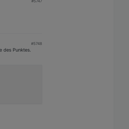
#5747
tifizierung aktiviert
ndeten
Protokoll)!
#5748
e des Punktes.