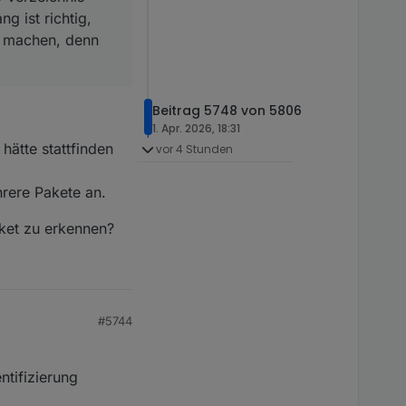
hts geändert"
;) ). Der
g ist richtig,
Minuten die 868MHz
so machen, denn
Beitrag 5748 von 5806
1. Apr. 2026, 18:31
hätte stattfinden
vor 4 Stunden
hrere Pakete an.
aket zu erkennen?
#5744
ntifizierung