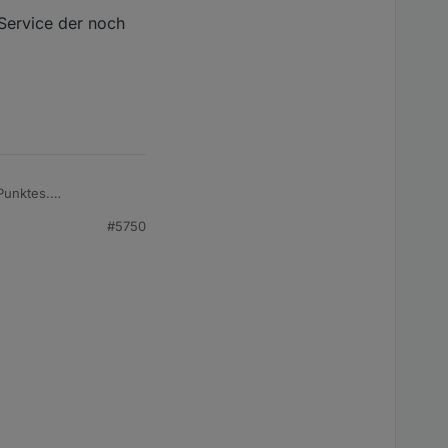
-Service der noch
Punktes.
#5750
17:56:20&tempinf=71.96&humidityin=43&baromrelin=29.917&b
ta.0.Wetterstation