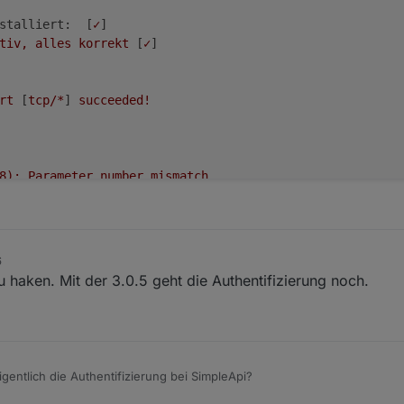
stalliert:
  [
✓
]

tiv,
alles
korrekt
 [
✓
]

rt
 [
tcp/*
] 
succeeded!
8):
Parameter
number
mismatch
6
u haken. Mit der 3.0.5 geht die Authentifizierung noch.
before
','
at
line
1
,
column
2
gentlich die Authentifizierung bei SimpleApi?
0
43
67
0
,00
3
,00
277
961.80
1013.10 
0
,000
0
,000
2
,000
0