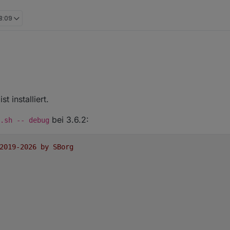
18:09
gestarteten Service im Debug-Modus mittels
./wetterstation.sh --
6.2 hat auch keine großartigen Änderungen mehr zur 3.6.1
t installiert.
bei 3.6.2:
.sh -- debug
2019-2026
by
SBorg