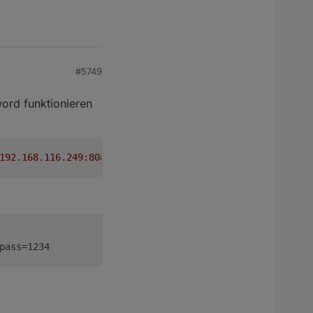
#5749
word funktionieren
192.168.116.249:8087/setBulk?user=meinuser&pass=1234"
pass=1234