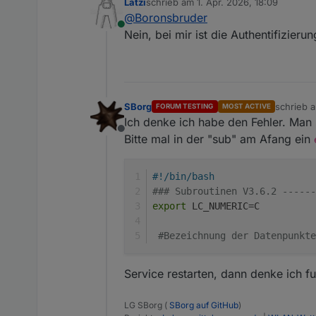
Latzi
schrieb am
1. Apr. 2026, 18:09
Bei mir funktioniert nä
zuletzt editiert von
@
Boronsbruder
ist.
Nicht
alle
Werte
werden
unterstü
Online
Nein, bei mir ist die Authentifizierung
Temperatur Innen               
Temperatur Aussen              
Taupunkt                       
Gefühlte
Temperatur            
SBorg
schrieb 
FORUM TESTING
MOST ACTIVE
zuletzt ed
Luftfeuchte Innen              
Ich denke ich habe den Fehler. Man
Luftfeuchte Aussen             
Offline
Bitte mal in der "sub" am Afang ein
Windgeschwindigkeit            
Windgeschwindigkeit 10min      
#!/bin/bash
Windböengeschwindigkeit
### Subroutinen V3.6.2 ------
Windböe
max.                   
export
 LC_NUMERIC=C
Windrichtung                   
Windrichtung                   
#Bezeichnung der Datenpunkte
Windrichtung 10min             
Luftdruck absolut              
Luftdruck relativ              
Service restarten, dann denke ich fu
Regenrate                      
Regenereignis                  
LG SBorg (
SBorg auf GitHub
)
Regenstatus                    