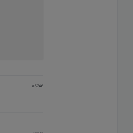
#5746
,000
78
,000
0.00
0
01.04
.2026
%2019:56:20
GW1100A_V2.4.4