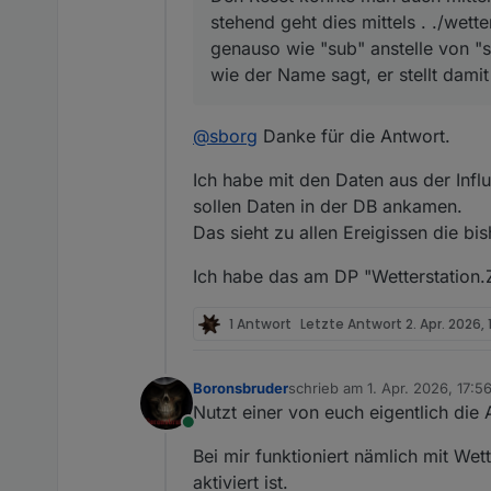
Das sollte doch nicht kollidi
Die Probleme können aber auc
alles auf "0" zurück.
stehend geht dies mittels . ./wett
Nachbar hat eine neue Wärmep
genauso wie "sub" anstelle von "s
Funkverbindung Mast --> Disp
wie der Name sagt, er stellt damit
So etwas sollte natürlich nie se
@
sborg
Danke für die Antwort.
Ich habe mit den Daten aus der Influ
sollen Daten in der DB ankamen.
Das sieht zu allen Ereigissen die b
Ich habe das am DP "Wetterstation.Z
1 Antwort
Letzte Antwort
2. Apr. 2026, 
Boronsbruder
schrieb am
1. Apr. 2026, 17:5
zuletzt editiert von Boronsbr
Nutzt einer von euch eigentlich die 
Online
Bei mir funktioniert nämlich mit Wet
aktiviert ist.