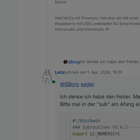
Martin
DP10/35/40/50/60/70/100/200/250
WH31:
0
||
WH40H:
0
||
WS80:
0
Intel NUCs mit Proxmox / Iobroker als VM unter
Bresser:
7009999
 [
0
]

Raspeberry mit USB Leseköpfen für Smartmete
Homematic und Homematic IP
Script-Version: V3.6.2  Config-V
Ich denke ich habe den Fehler
SBorg
Bitte mal in der "sub" am Afan
Latzi
schrieb am
1. Apr. 2026, 19:01
#!/bin/bash

zuletzt editiert von
### Subroutinen V3.6.2 -
@
SBorg
sagte
:
Online
Service restarten, dann denke i
export LC_NUMERIC=C

Ich denke ich habe den Fehler. M
Bitte mal in der "sub" am Afang e
#!/bin/bash
### Subroutinen V3.6.2 ----
export
 LC_NUMERIC=C