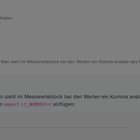
/300:
0
|
0
|
0
|
0
|
1
|
0
|
2
|
0
|
0
|
0
||
WS90:
0
 Debian
r
ersion: V3.6.2  Sub-Version:
V3.6.2
. Man sieht im Messwerteblock bei den Werten ein Komma anstelle des 
g ein
export LC_NUMERIC=C
einfügen:
-------------------------------------------------------

ch funktioniert es wieder ;)
an sieht im Messwerteblock bei den Werten ein Komma anste
in
einfügen:
export LC_NUMERIC=C
----------------------------------------------------