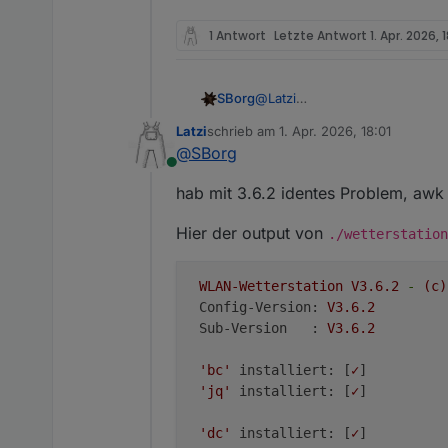
1 Antwort
Letzte Antwort
1. Apr. 2026, 
SBorg
@
Latzi
Könntest höchstens mal ohne 
Latzi
schrieb am
1. Apr. 2026, 18:01
sieht man ja mehr, denn die 3.
zuletzt editiert von
@
SBorg
Online
hab mit 3.6.2 identes Problem, awk is
Hier der output von
./wetterstation
WLAN-Wetterstation
V3.6.2
-
(c)
Config-Version:
V3.6.2
Sub-Version   :
V3.6.2
'bc'
installiert:
 [
✓
]

'jq'
installiert:
 [
✓
]

'dc'
installiert:
 [
✓
]
