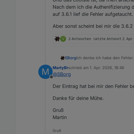
lightning_num         :
0
Nach dem ich die Authenifizierung d
lightning             :
20
auf 3.6.1 lief die Fehler aufgetaucht
lightning_time        :
177446
soilbatt1             :
1.2
Aber sonst scheint bei mir die 3.6.2
soilbatt2             :
1.1
wh57batt              :
2
V
2 Antworten
Letzte Antwort
2. Apr.
Datenstring
für
ioBroker:
Ich denke ich habe den Fehler
SBorg
Bitte mal in der "sub" am Afan
MartyBr
schrieb am
1. Apr. 2026, 18:46
M
#!/bin/bash

zuletzt editiert von
@
SBorg
### Subroutinen V3.6.2 -
DATA von Wetterstation:
Offline
Service restarten, dann denke i
export LC_NUMERIC=C

PASSKEY=xxxxxx&stationtype=GW110
Der Eintrag hat bei mir den Fehler be
Danke für deine Mühe.
Debug VAR:
Installationsverzeichnis:
/home
Gruß
IPP: 10.0.0.210:8087   WS_PORT:
Martin
WEB: HTTP              WS_PROT:
Gruß
Zusatzsensoren: