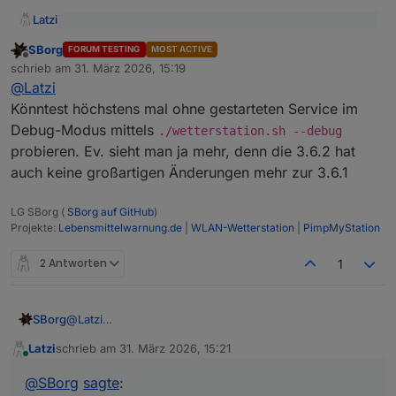
Latzi
@
SBorg
sagte
:
SBorg
FORUM TESTING
MOST ACTIVE
Offline
So sehe ich das auch. Hab jetzt 3 Mal die 3.6.1 versucht
An der Version kann es eigentlich nicht liegen, sonst
schrieb am
31. März 2026, 15:19
zuletzt editiert von
und jedesmal das gleiche Verhalten. Ich bleib bis zum
hätte sich bestimmt schon der ein oder andere
@
Latzi
Release der 3.6.2 mal auf der 3.6.0. Beim simple-api bin
gemeldet.
Könntest höchstens mal ohne gestarteten Service im
ich schon auf 3.0.7 und hab die angemeckerten DP's auf
Debug-Modus mittels
./wetterstation.sh --debug
mixed umgestellt - seither ist Ruhe.
probieren. Ev. sieht man ja mehr, denn die 3.6.2 hat
auch keine großartigen Änderungen mehr zur 3.6.1
LG SBorg (
SBorg auf GitHub
)
Projekte:
Lebensmittelwarnung.de
|
WLAN-Wetterstation
|
PimpMyStation
2 Antworten
1
SBorg
@
Latzi
Könntest höchstens mal ohne gestarteten Service im
Latzi
schrieb am
31. März 2026, 15:21
Debug-Modus mittels
./wetterstation.sh --debug
zuletzt editiert von
Online
probieren. Ev. sieht man ja mehr, denn die 3.6.2 hat
@
SBorg
sagte
:
auch keine großartigen Änderungen mehr zur 3.6.1