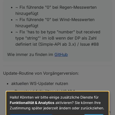
~ Fix führende "0" bei Regen-Messwerten
hinzugefügt
~ Fix führende "0" bei Wind-Messwerten
hinzugefügt
~ Fix 'has to be type "number" but received
type "string"' im ioB wenn der DP als Zahl
definiert ist (Simple-API ab 3.x) / Issue #88
Wie immer zu finden im
GitHub
Update-Routine von Vorgängerversion:
aktuellen WS-Updater nutzen
Download falls älter als V2.12.1
Hallo! Könnten wir bitte einige zusätzliche Dienste für
im Installationsverzeichnis
./ws_updater.sh
Funktionalität & Analytics
aktivieren? Sie können Ihre
ausführen
Zustimmung später jederzeit ändern oder zurückziehen.
Menüpunkt "4" wählen und die Fragen beantworten