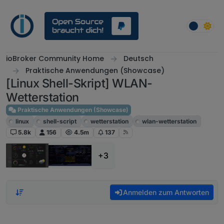
Weiter zum Inhalt
ioBroker Community Home
Deutsch
Praktische Anwendungen (Showcase)
[Linux Shell-Skript] WLAN-
Wetterstation
Praktische Anwendungen (Showcase)
linux
shell-script
wetterstation
wlan-wetterstation
5.8k
156
4.5m
137
+3
Anmelden zum Antworten