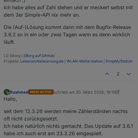
einfach ;)
Ich habe alles auf Zahl stehen und er meckert selbst mit
dem 3er Simple-API nix mehr an.
Die (Auf-)Lösung kommt dann mit dem Bugfix-Release
3.6.2 so in ein oder zwei Tagen wenn es denn wirklich
läuft.
LG SBorg (
SBorg auf GitHub
)
Projekte:
Lebensmittelwarnung.de
|
WLAN-Wetterstation
|
PimpMyStation
2
Rushmed
schrieb am
30. März 2026, 19:15
R
MOST ACTIVE
zuletzt editiert von Rushmed
Offline
Hallo,
seit dem 12.3.26 werden meine Zählerständen nachts
oft nicht zurückgesetzt.
Ich habe natürlich nichts gemacht. Das Update auf 3.6.1
habe ich auch erst am 23.3.26 eingespielt.