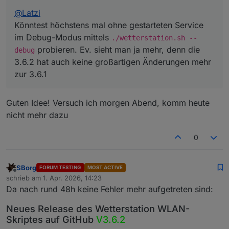
@
Latzi
Könntest höchstens mal ohne gestarteten Service
im Debug-Modus mittels
./wetterstation.sh --
probieren. Ev. sieht man ja mehr, denn die
debug
3.6.2 hat auch keine großartigen Änderungen mehr
zur 3.6.1
Guten Idee! Versuch ich morgen Abend, komm heute
nicht mehr dazu
0
SBorg
FORUM TESTING
MOST ACTIVE
Offline
schrieb am
1. Apr. 2026, 14:23
zuletzt editiert von
Da nach rund 48h keine Fehler mehr aufgetreten sind:
Neues Release des Wetterstation WLAN-
Skriptes auf GitHub
V3.6.2