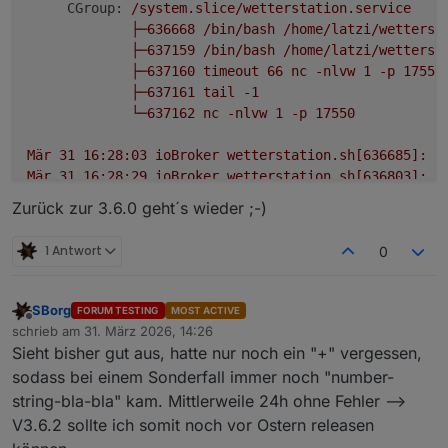
CGroup:
/system.slice/wetterstation.service
├─636668
/bin/bash
/home/latzi/wetterst
├─637159
/bin/bash
/home/latzi/wetterst
├─637160
timeout
66
nc
-nlvw
1
-p
17550
├─637161
tail
-1
└─637162
nc
-nlvw
1
-p
17550
Mär
31
16
:28:03
ioBroker
wetterstation.sh[636685]:
C
Mär
31
16
:28:29
ioBroker
wetterstation.sh[636803]:
(
Mär
31
16
:28:29
ioBroker
wetterstation.sh[636803]:
(
Zurück zur 3.6.0 geht´s wieder ;-)
Mär
31
16
:28:29
ioBroker
wetterstation.sh[636805]:
d
Mär
31
16
:28:29
ioBroker
wetterstation.sh[637136]:
(
1 Antwort
0
Mär
31
16
:28:29
ioBroker
wetterstation.sh[637139]:
(
Mär
31
16
:28:29
ioBroker
wetterstation.sh[637141]:
(
Mär
31
16
:28:29
ioBroker
wetterstation.sh[637143]:
(
SBorg
FORUM TESTING
MOST ACTIVE
Mär
31
16
:28:29
ioBroker
wetterstation.sh[637152]:
(
Offline
schrieb am
31. März 2026, 14:26
zuletzt editiert von
Mär
31
16
:28:29
ioBroker
wetterstation.sh[637158]:
(
Sieht bisher gut aus, hatte nur noch ein "+" vergessen,
sodass bei einem Sonderfall immer noch "number-
string-bla-bla" kam. Mittlerweile 24h ohne Fehler -->
V3.6.2 sollte ich somit noch vor Ostern releasen