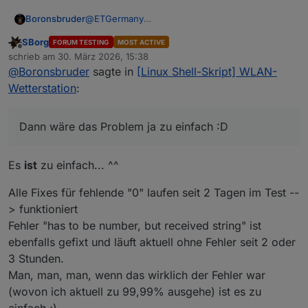
@
ETGermany
Boronsbruder
Dann wäre das Problem ja zu einfach :D
SBorg
FORUM TESTING
MOST ACTIVE
Offline
schrieb am
30. März 2026, 15:38
zuletzt editiert von
Wie du siehst sind immer Vorkommastellen da.
@
Boronsbruder
sagte in
[Linux Shell-Skript] WLAN-
Nur werden die ersten 3 als String und die 4. als
Wetterstation
:
Float von SimpleAPI interpretiert...
Dann wäre das Problem ja zu einfach :D
Es
ist
zu einfach... ^^
Alle Fixes für fehlende "0" laufen seit 2 Tagen im Test --
> funktioniert
Fehler "has to be number, but received string" ist
ebenfalls gefixt und läuft aktuell ohne Fehler seit 2 oder
3 Stunden.
Man, man, man, wenn das wirklich der Fehler war
(wovon ich aktuell zu 99,99% ausgehe) ist es zu