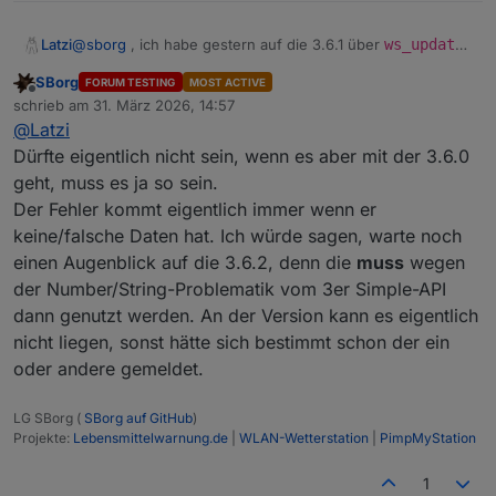
@
sborg
, ich habe gestern auf die 3.6.1 über
ws_updater
Latzi
upgedatet und seither ist die Kommunikation mit der
SBorg
FORUM TESTING
MOST ACTIVE
Wetterstation tot, da beim service laufend die Meldung
Edit: Meldungen
Offline
schrieb am
31. März 2026, 14:57
standard_in: 1 syntax error
kommt. Neustart vom
zuletzt editiert von
@
Latzi
Service und des Servers blieben leider ohne Erfolg.
latzi@ioBroker:~$ systemctl status wetterstation
Hast du einen Tipp für mich?
● wetterstation.service - Service für ioBroker W
Dürfte eigentlich nicht sein, wenn es aber mit der 3.6.0
Zurück zur 3.6.0 geht´s wieder ;-)
     Loaded: loaded (/etc/systemd/system/wetters
geht, muss es ja so sein.
     Active: active (running) since Tue 2026-03-
Der Fehler kommt eigentlich immer wenn er
 Invocation: 04da8be31f714d7889f588dfda62835f

keine/falsche Daten hat. Ich würde sagen, warte noch
   Main PID: 636668 (wetterstation.s)

      Tasks: 5 (limit: 14311)

einen Augenblick auf die 3.6.2, denn die
muss
wegen
     Memory: 2.8M (peak: 4.5M)

der Number/String-Problematik vom 3er Simple-API
        CPU: 818ms

dann genutzt werden. An der Version kann es eigentlich
     CGroup: /system.slice/wetterstation.service
nicht liegen, sonst hätte sich bestimmt schon der ein
             ├─636668 /bin/bash /home/latzi/wett
             ├─637159 /bin/bash /home/latzi/wett
oder andere gemeldet.
             ├─637160 timeout 66 nc -nlvw 1 -p 1
             ├─637161 tail -1

LG SBorg (
SBorg auf GitHub
)
             └─637162 nc -nlvw 1 -p 17550

Projekte:
Lebensmittelwarnung.de
|
WLAN-Wetterstation
|
PimpMyStation
Mär 31 16:28:03 ioBroker wetterstation.sh[636685
1
Mär 31 16:28:29 ioBroker wetterstation.sh[636803