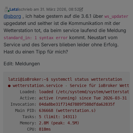
Latzi
schrieb am
31. März 2026, 08:52
zuletzt editiert von Latzi
Online
@
sborg
, ich habe gestern auf die 3.6.1 über
ws_updater
upgedatet und seither ist die Kommunikation mit der
Wetterstation tot, da beim service laufend die Meldung
kommt. Neustart vom
standard_in: 1 syntax error
Service und des Servers blieben leider ohne Erfolg.
Hast du einen Tipp für mich?
Edit: Meldungen
latzi@ioBroker:~$
systemctl
status
wetterstation
●
wetterstation.service
-
Service
für
ioBroker
Wette
Loaded:
loaded
(/etc/systemd/system/wetterstati
Active:
active
(running)
since
Tue
2026-03-31 1
Invocation:
04da8be31f714d7889f588dfda62835f
Main PID:
636668
(wetterstation.s)
Tasks:
5
(limit:
14311
)
Memory:
2.
8M
(peak:
4.
5M)
CPU:
818ms