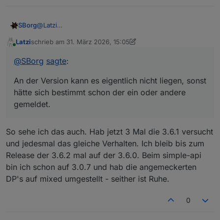
Mär 31 16:28:29 ioBroker wetterstation.sh[636803
Mär 31 16:28:29 ioBroker wetterstation.sh[636805
Mär 31 16:28:29 ioBroker wetterstation.sh[637136
SBorg
@
Latzi
Mär 31 16:28:29 ioBroker wetterstation.sh[637139
Dürfte eigentlich nicht sein, wenn es aber mit der 3.6.0
Latzi
schrieb am
31. März 2026, 15:05
Mär 31 16:28:29 ioBroker wetterstation.sh[637141
geht, muss es ja so sein.
zuletzt editiert von Latzi
Online
Mär 31 16:28:29 ioBroker wetterstation.sh[637143
Der Fehler kommt eigentlich immer wenn er
@
SBorg
sagte
:
Mär 31 16:28:29 ioBroker wetterstation.sh[637152
keine/falsche Daten hat. Ich würde sagen, warte noch
einen Augenblick auf die 3.6.2, denn die
muss
wegen
An der Version kann es eigentlich nicht liegen, sonst
der Number/String-Problematik vom 3er Simple-API
dann genutzt werden. An der Version kann es eigentlich
hätte sich bestimmt schon der ein oder andere
nicht liegen, sonst hätte sich bestimmt schon der ein
gemeldet.
oder andere gemeldet.
So sehe ich das auch. Hab jetzt 3 Mal die 3.6.1 versucht
und jedesmal das gleiche Verhalten. Ich bleib bis zum
Release der 3.6.2 mal auf der 3.6.0. Beim simple-api
bin ich schon auf 3.0.7 und hab die angemeckerten
DP's auf mixed umgestellt - seither ist Ruhe.
0