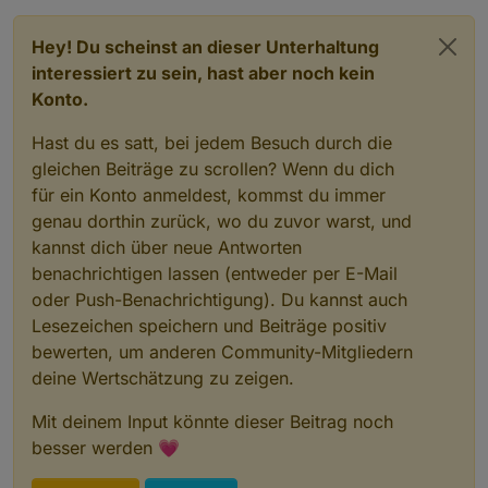
Windgeschwindigkeit            :
0
,00
km/h
Windgeschwindigkeit 10min      :
km/h
Hey! Du scheinst an dieser Unterhaltung
Windböengeschwindigkeit
:
3
,00
km/h
interessiert zu sein, hast aber noch kein
Windböe
max.                   :
20
,00
km/h
Konto.
Windrichtung                   :
277
°
Windrichtung                   :
W
Hast du es satt, bei jedem Besuch durch die
Windrichtung 10min             :
248
°
gleichen Beiträge zu scrollen? Wenn du dich
Luftdruck absolut              :
961.80
hPa
für ein Konto anmeldest, kommst du immer
Luftdruck relativ              :
1013.10 
hPa
genau dorthin zurück, wo du zuvor warst, und
Regenrate                      :
0
,000
mm/h
kannst dich über neue Antworten
Regenereignis                  :
Regenstatus                    :
kein
Regen
benachrichtigen lassen (entweder per E-Mail
Regen seit Regenbeginn         :
0
,000
mm
oder Push-Benachrichtigung). Du kannst auch
Regen Stunde                   :
0
,000
mm
Lesezeichen speichern und Beiträge positiv
Regen Tag                      :
0
,000
mm
bewerten, um anderen Community-Mitgliedern
Regen Woche                    :
2
,000
mm
deine Wertschätzung zu zeigen.
Regen Monat                    :
0
,000
mm
Regen Jahr                     :
78
,000
mm
Mit deinem Input könnte dieser Beitrag noch
Regen Gesamt                   :
78
,000
mm
besser werden 💗
Sättigungsdefizit
:
0.087
kPa
Sonnenstrahlung                :
0.00
W/m²