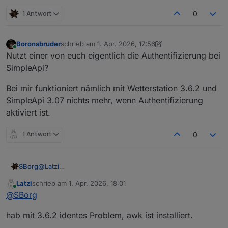
1 Antwort
0
Boronsbruder
schrieb am
1. Apr. 2026, 17:56
zuletzt editiert von Boronsbruder
4. Jan. 2026, 19:56
Online
Nutzt einer von euch eigentlich die Authentifizierung bei
SimpleApi?
Bei mir funktioniert nämlich mit Wetterstation 3.6.2 und
SimpleApi 3.07 nichts mehr, wenn Authentifizierung
aktiviert ist.
1 Antwort
0
SBorg
@
Latzi
Könntest höchstens mal ohne gestarteten Service im
Latzi
schrieb am
1. Apr. 2026, 18:01
Debug-Modus mittels
./wetterstation.sh --debug
zuletzt editiert von
Online
@
SBorg
probieren. Ev. sieht man ja mehr, denn die 3.6.2 hat
auch keine großartigen Änderungen mehr zur 3.6.1
hab mit 3.6.2 identes Problem, awk ist installiert.