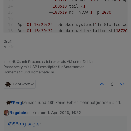
             ├─
188517
 timeout 
126
 nc -nlvw 
1
 -p 
             ├─
188518
 tail -
1
             └─
188519
 nc -nlvw 
1
 -p 
1080
Apr 
01
16
:
29
:
22
 iobroker systemd[
1
]: Started wet
Apr 
01
16
:
29
:
22
 iobroker wetterstation.sh[
187206
martin
@iobroker
:~/wetterstation/save
$ 
Gruß
Martin
Intel NUCs mit Proxmox / Iobroker als VM unter Debian
Raspeberry mit USB Leseköpfen für Smartmeter
Homematic und Homematic IP
1 Antwort
0
Da nach rund 48h keine Fehler mehr aufgetreten sind:
SBorg
Negalein
schrieb am
1. Apr. 2026, 14:32
Neues Release des Wetterstation WLAN-Skriptes auf
zuletzt editiert von
Offline
GitHub
V3.6.2
@
SBorg
sagte
:
~ Fix führende "0" bei Regen-Messwerten