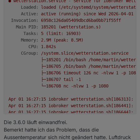
●
wetterstation.service
-
Service
für
ioBroker
Wette
Loaded:
loaded
(/etc/systemd/system/wetterstati
Active:
active
(running)
since
Wed
2026-04-01 1
Invocation:
6958c126da05409dbcd6ba0bb71f55ff
Main PID:
185201
(wetterstation.s)
Tasks:
5
(limit:
16903
)
Memory:
2.
9M
(peak:
8.
5M)
CPU:
1.
842s
CGroup:
/system.slice/wetterstation.service
├─185201
/bin/bash
/home/martin/wetters
├─186705
/bin/bash
/home/martin/wetters
├─186706
timeout
126
nc
-nlvw
1
-p
1080
├─186707
tail
-1
└─186708
nc
-nlvw
1
-p
1080
Apr
01
16
:27:15
iobroker
wetterstation.sh[186313]:
d
Apr
01
16
:27:15
iobroker
wetterstation.sh[186441]:
R
Apr
01
16
:27:15
iobroker
wetterstation.sh[186644]:
(
Apr
01
16
:27:15
iobroker
wetterstation.sh[186648]:
(
Die 3.6.0 läuft einwandfrei.
Apr
01
16
:27:15
iobroker
wetterstation.sh[186651]:
(
Bemerkt hatte ich das Problem, dass die
Apr
01
16
:27:15
iobroker
wetterstation.sh[186654]:
(
Aussentemperatur sich nicht geändert hatte. Luftdruck
Apr
01
16
:27:15
iobroker
wetterstation.sh[186657]:
(