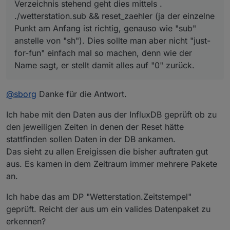
Verzeichnis stehend geht dies mittels .
Sekunden, selbst auf einem älteren PI.
auf "0" zurück.
./wetterstation.sub && reset_zaehler (ja der einzelne
Die Probleme können aber auch einfach von außerhalb
kommen (
"...ging doch immer und ich habe nichts
Punkt am Anfang ist richtig, genauso wie "sub"
geändert"
;) ). Der Nachbar hat eine neue Wärmepumpe
anstelle von "sh"). Dies sollte man aber nicht "just-
und die macht irgendwas um Mitternacht und stört für
for-fun" einfach mal so machen, denn wie der
ein paar Minuten die 868MHz Funkverbindung Mast -->
Name sagt, er stellt damit alles auf "0" zurück.
Display/Gateway
So etwas sollte natürlich nie sein, aber wir leben ja alle
"in der idealen Welt", oder??? [IRONIE /OFF]
@
sborg
Danke für die Antwort.
Ich habe mit den Daten aus der InfluxDB geprüft ob zu
den jeweiligen Zeiten in denen der Reset hätte
stattfinden sollen Daten in der DB ankamen.
Das sieht zu allen Ereigissen die bisher auftraten gut
aus. Es kamen in dem Zeitraum immer mehrere Pakete
an.
Ich habe das am DP "Wetterstation.Zeitstempel"
geprüft. Reicht der aus um ein valides Datenpaket zu
erkennen?