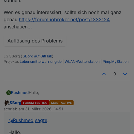
können.
Wen es genau interessiert, sollte sich noch mal ganz
genau
https://forum.iobroker.net/post/1332124
anschauen...
Auflösung des Problems
LG SBorg (
SBorg auf GitHub
)
Projekte:
Lebensmittelwarnung.de
|
WLAN-Wetterstation
|
PimpMyStation
0
Hallo,
Rushmed
R
SBorg
FORUM TESTING
MOST ACTIVE
seit dem 12.3.26 werden meine Zählerständen
Offline
schrieb am
31. März 2026, 14:51
nachts oft nicht zurückgesetzt.
zuletzt editiert von
Ich habe natürlich nichts gemacht. Das Update auf
Evtl. hat das mit der Auslastung des PI zu tun aber so
@
Rushmed
sagte
:
3.6.1 habe ich auch erst am 23.3.26 eingespielt.
wie ich das Script verstehe soll der Reset 23:58 Uhr
stattfinden. Das ist noch deutlich vor der CPU
Hallo,
Auslastung die bei mir ab 00:05 Uhr beginnt.