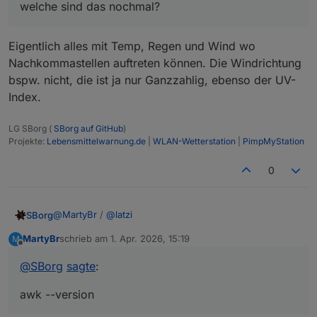
welche sind das nochmal?
Eigentlich alles mit Temp, Regen und Wind wo
Nachkommastellen auftreten können. Die Windrichtung
bspw. nicht, die ist ja nur Ganzzahlig, ebenso der UV-
Index.
LG SBorg (
SBorg auf GitHub
)
Projekte:
Lebensmittelwarnung.de
|
WLAN-Wetterstation
|
PimpMyStation
0
@
MartyBr
/
@
latzi
SBorg
MartyBr
schrieb am
1. Apr. 2026, 15:19
M
Sieht fast identisch aus. Mir ist gerade ein Unterschied
zuletzt editiert von
Offline
3.6.0 vs. 3.6.1/2 eingefallen, den ich gar nicht
@
SBorg
sagte
:
berücksichtigt habe. >3.6.0 wird nun auch der Befehl
"awk" benutzt. Der ist aber nicht immer bei allen Distris
awk --version
installiert (und ich prüfe aktuell auch nicht ob er
vorhanden ist; habe ich schlichtweg vergessen).