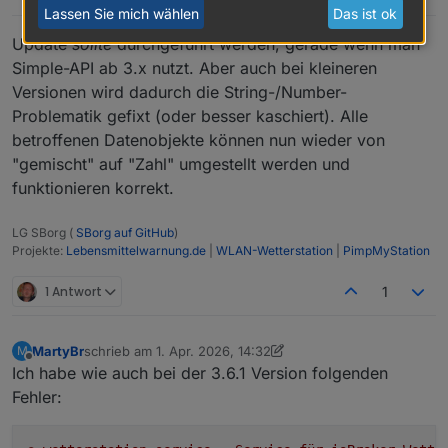
Lassen Sie mich wählen
Das ist ok
Update
sollte
durchgeführt werden, gerade wenn man
Simple-API ab 3.x nutzt. Aber auch bei kleineren
Versionen wird dadurch die String-/Number-
Problematik gefixt (oder besser kaschiert). Alle
betroffenen Datenobjekte können nun wieder von
"gemischt" auf "Zahl" umgestellt werden und
funktionieren korrekt.
LG SBorg (
SBorg auf GitHub
)
Projekte:
Lebensmittelwarnung.de
|
WLAN-Wetterstation
|
PimpMyStation
1 Antwort
1
MartyBr
schrieb am
1. Apr. 2026, 14:32
M
zuletzt editiert von MartyBr
4. Jan. 2026, 16:33
Offline
Ich habe wie auch bei der 3.6.1 Version folgenden
Fehler: