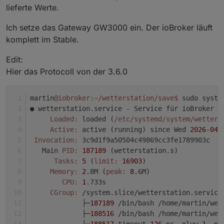
lieferte Werte.
Apr
01
16
:27:15
iobroker
wetterstation.sh[186660]:
j
Apr
01
16
:27:15
iobroker
wetterstation.sh[186663]:
(
Ich setze das Gateway GW3000 ein. Der ioBroker läuft
Apr
01
16
:27:15
iobroker
wetterstation.sh[186678]:
(
komplett im Stable.
Edit:
Hier das Protocoll von der 3.6.0
martin
@iobroker
:~/wetterstation/save
$ 
sudo syste
● wetterstation.service - Service für ioBroker W
Loaded:
 loaded (
/etc/systemd
/system/wetters
Active:
 active (running) since Wed 
2026
-
04
-
Invocation:
 3c9d1f9a50504c49869cc3fe1789903c
   Main 
PID:
187189
 (wetterstation.s)
Tasks:
5
 (
limit:
16903
)
Memory:
2
.8M (
peak:
8
.6M)
CPU:
1
.733s
CGroup:
 /system.slice/wetterstation.service
             ├─
187189
 /bin/bash /home/martin/wet
             ├─
188516
 /bin/bash /home/martin/wet