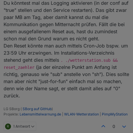
Du könntest mal das Logging aktivieren (in der conf auf
"true" stellen und den Service restarten). Das gibt zwar
paar MB am Tag, aber damit kannst du mal die
Kommunikation gegen Mitternacht prüfen. Fällt die bei
einem ausgefallenem Reset aus, hast du zumindest
schon mal den Grund warum es nicht geht.
Den Reset könnte man auch mittels Cron-Job bspw. um
23:59 Uhr erzwingen. Im Installations-Verzeichnis
stehend geht dies mittels
. ./wetterstation.sub &&
(ja der einzelne Punkt am Anfang ist
reset_zaehler
richtig, genauso wie "sub" anstelle von "sh"). Dies sollte
man aber nicht "just-for-fun" einfach mal so machen,
denn wie der Name sagt, er stellt damit alles auf "0"
zurück.
LG SBorg (
SBorg auf GitHub
)
Projekte:
Lebensmittelwarnung.de
|
WLAN-Wetterstation
|
PimpMyStation
R
1 Antwort
0