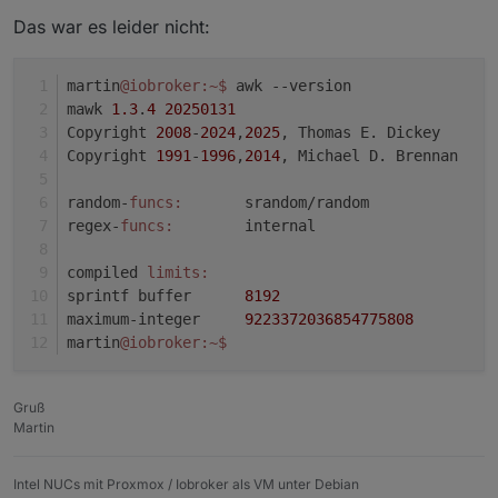
Einfach mal in der Shell
awk --version
eingeben:
Das war es leider nicht:
"
command not found
" --> Fehler gefunden Fix dafür:
sudo apt install gawk
martin
@iobroker
:~
$ 
awk --version 
mawk 
1.3
.
4
20250131
Copyright 
2008
-
2024
,
2025
, Thomas E. Dickey
Copyright 
1991
-
1996
,
2014
, Michael D. Brennan
random-
funcs:
       srandom/random
regex-
funcs:
        internal
compiled 
limits:
sprintf buffer      
8192
maximum-integer     
9223372036854775808
martin
@iobroker
:~
$ 
Gruß
Martin
Intel NUCs mit Proxmox / Iobroker als VM unter Debian