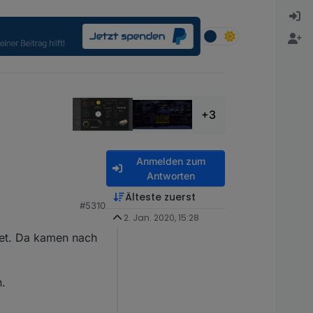
+3
Anmelden zum
Antworten
Älteste zuerst
#5310
 kamen:
c=2024-09-05+17:39:14&tempinf=81.32&humidityin=56&baromr
2. Jan. 2020, 15:28
net. Da kamen nach
.
e?