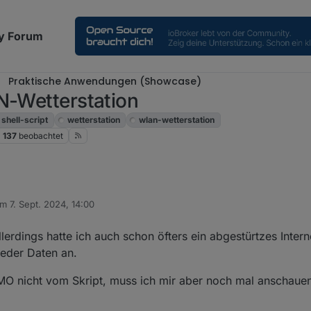
y Forum
Praktische Anwendungen (Showcase)
N-Wetterstation
shell-script
wetterstation
wlan-wetterstation
137
beobachtet
en
am
7. Sept. 2024, 14:00
fgefallen, dass im Wetterstations-Log weit über 15 Minuten keine Daten
ontype=GW2000A_V3.1.4&runtime=4281915&heap=147048&dateut
itiert von
7:39:14 bis dateutc=2024-09-05+18:25:31
erdings hatte ich auch schon öfters ein abgestürtzes Inter
ieder Daten an.
schrieben?
O nicht vom Skript, muss ich mir aber noch mal anschauen
 keine Daten gesendet hat, weil es keine Verbindung zum Internet hatt