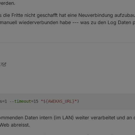
erden.
r 15 Minutenjobs aus
chtjobs
s die Fritte nicht geschafft hat eine Neuverbindung aufzubau
tivierten Dienste
e manuell wiederverbunden habe --- was zu den Log Daten 
 einen neuen Durchlauf starten schreibe die Logzeile
, allerdings hatte ich auch schon öfters ein abgestürtzes Internet. Da
57
gig wieder Daten an.
mt IMO nicht vom Skript, muss ich mir aber noch mal anschauen.
uder
9. Juli 2024, 17:00
ife:
itten
n/Max etc.
r 15 Minutenjobs aus
chtjobs
s=1 --
timeout
=15
"
${AWEKAS_URL}
"
)
tivierten Dienste
 einen neuen Durchlauf starten schreibe die Logzeile
ommenden Daten intern (im LAN) weiter verarbeitet und an 
Web abreisst.