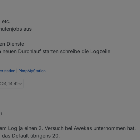
 etc.
inutenjobs aus
ten Dienste
 neuen Durchlauf starten schreibe die Logzeile
rstation
|
PimpMyStation
024, 14:41
, allerdings hatte ich auch schon öfters ein abgestürtzes Internet. Da
41
gig wieder Daten an.
mt IMO nicht vom Skript, muss ich mir aber noch mal anschauen.
ife:
 dem Log ja einen 2. Versuch bei Awekas unternommen hat.
itten
 das Default übrigens 20.
n/Max etc.