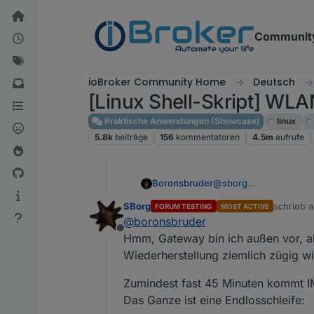
Weiter zum Inhalt
Communit
ioBroker Community Home
Deutsch
[Linux Shell-Skript] WLA
Praktische Anwendungen (Showcase)
linux
5.8k
beiträge
156
kommentatoren
4.5m
aufrufe
@
sborg
Boronsbruder
Ich werde das mal test
SBorg
schrieb 
FORUM TESTING
MOST ACTIVE
Mir ist aber gerade au
PASSKEY=XXXX&stati
zuletzt ed
@
boronsbruder
Offline
dateutc=2024-09-05+1
Hmm, Gateway bin ich außen vor, all
Wiederherstellung ziemlich zügig w
Wann wird das Log ge
Zumindest fast 45 Minuten kommt IM
Nicht dass das Gateway
Das Ganze ist eine Endlosschleife: