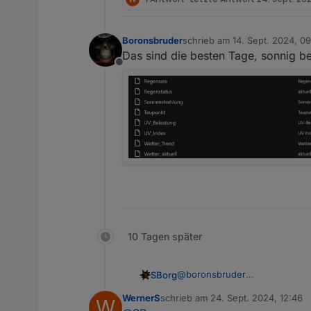
Boronsbruder
schrieb am
14. Sept. 2024, 0
zuletzt editiert von
Das sind die besten Tage, sonnig 
Offline
10 Tagen später
@
boronsbruder
SBorg
Ich weiß aktuell nicht mehr ob
WernerS
schrieb am
24. Sept. 2024, 12:46
W
Dienste laufen mittels "curl" 
Danke auf jeden Fall fürs test
zuletzt editiert von