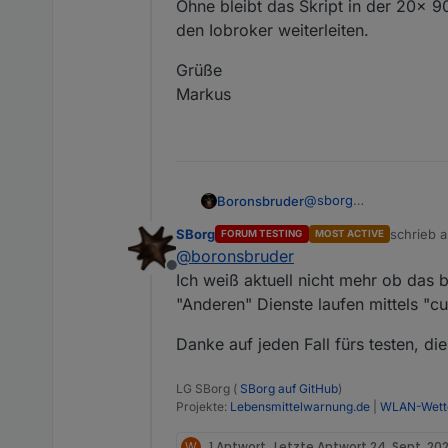
Ohne bleibt das Skript in der 20x 9
den Iobroker weiterleiten.
Grüße
Markus
@
sborg
Boronsbruder
Also...
SBorg
schrieb 
FORUM TESTING
MOST ACTIVE
Mit folgender Änderun
zuletzt ed
@
boronsbruder
Offline
werden die von der Wet
Ich weiß aktuell nicht mehr ob das 
gesendet, wenn die Ve
"Anderen" Dienste laufen mittels "c
Ohne bleibt das Skript
Iobroker weiterleiten.
Danke auf jeden Fall fürs testen, di
Grüße
Markus
LG SBorg (
SBorg auf GitHub
)
Projekte:
Lebensmittelwarnung.de
|
WLAN-Wette
W
1 Antwort
Letzte Antwort
24. Sept. 202