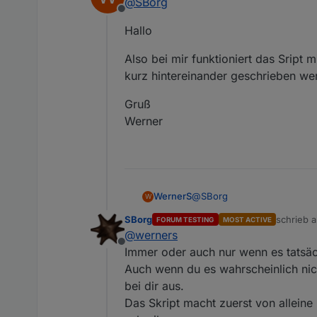
@
SBorg
Offline
Hallo
Also bei mir funktioniert das Sript
kurz hintereinander geschrieben wer
Gruß
Werner
@
SBorg
WernerS
W
SBorg
schrieb 
FORUM TESTING
MOST ACTIVE
Hallo
zuletzt ed
@
werners
Offline
Also bei mir funktioniert da
Immer oder auch nur wenn es tatsäch
hintereinander geschrieben 
Auch wenn du es wahrscheinlich nic
Gruß
bei dir aus.
Werner
Das Skript macht zuerst von alleine 