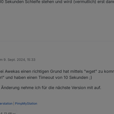
00 Sekunden Schleife stehen und wird (vermutlich) erst da
am
9. Sept. 2024, 15:33
g
itiert von
terstation kommenden Daten intern (im LAN) weiter verarbeitet und an
bei Awekas einen richtigen Grund hat mittels "wget" zu kom
rbindung ins Web abreisst.
url" und haben einen Timeout von 10 Sekunden ;)
 in der 20x 900 Sekunden Schleife stehen und wird (vermutlich) erst d
e Änderung nehme ich für die nächste Version mit auf.
rstation
|
PimpMyStation
4, 12:46