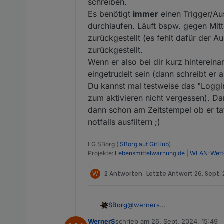
schreiben.
Es benötigt
immer
einen Trigger/Aus
durchlaufen. Läuft bspw. gegen Mitt
zurückgestellt (es fehlt dafür der 
zurückgestellt.
Wenn er also bei dir kurz hinterein
eingetrudelt sein (dann schreibt er 
Du kannst mal testweise das "Loggin
zum aktivieren nicht vergessen). Da
dann schon am Zeitstempel ob er ta
notfalls ausfiltern ;)
LG SBorg (
SBorg auf GitHub
)
Projekte:
Lebensmittelwarnung.de
|
WLAN-Wette
W
2 Antworten
Letzte Antwort
26. Sept.
SBorg
@
werners
Immer oder auch nur wenn es t
WernerS
schrieb am
26. Sept. 2024, 15:49