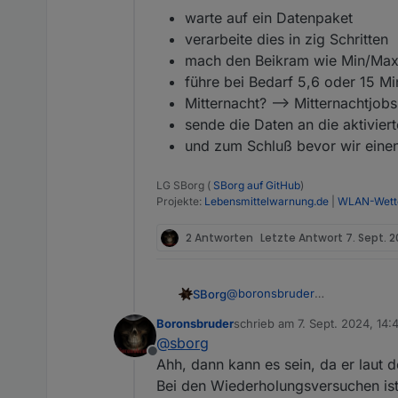
warte auf ein Datenpaket
verarbeite dies in zig Schritten
mach den Beikram wie Min/Max
führe bei Bedarf 5,6 oder 15 M
Mitternacht? --> Mitternachtjobs
sende die Daten an die aktivier
und zum Schluß bevor wir einen
LG SBorg (
SBorg auf GitHub
)
Projekte:
Lebensmittelwarnung.de
|
WLAN-Wette
2 Antworten
Letzte Antwort
7. Sept. 2
@
boronsbruder
SBorg
Hmm, Gateway bin ich außen vor
Boronsbruder
schrieb am
7. Sept. 2024, 14:
Wiederherstellung ziemlich zü
Zumindest fast 45 Minuten kom
zuletzt editiert von
@
sborg
Das Ganze ist eine Endlosschle
Offline
warte auf ein Datenpaket
Ahh, dann kann es sein, da er laut
verarbeite dies in zig Schr
Bei den Wiederholungsversuchen ist
mach den Beikram wie Mi