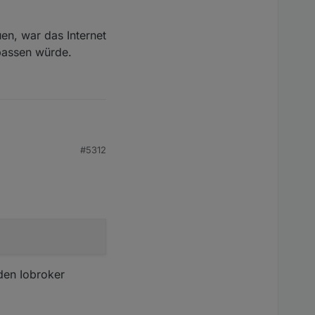
en, war das Internet
passen würde.
 kamen nach
#5312
den Iobroker