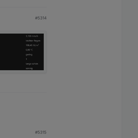
#5314
ren. Die "Anderen"
#5315