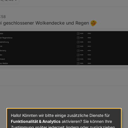
9:58
bei geschlossener Wolkendecke und Regen
Hallo! Könnten wir bitte einige zusätzliche Dienste für
 das bei Awekas einen richtigen Grund hat mittels "wget" zu kommunizie
Funktionalität & Analytics
aktivieren? Sie können Ihre
und haben einen Timeout von 10 Sekunden ;)
en, die Änderung nehme ich für die nächste Version mit auf.
Zustimmung später jederzeit ändern oder zurückziehen.