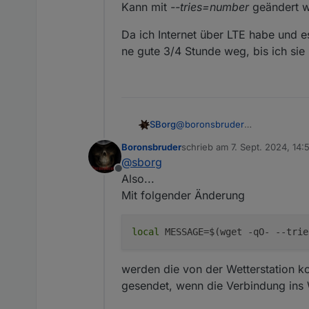
Kann mit
--tries=number
geändert w
führe bei Bedarf 5,6 ode
Mitternacht? --> Mitterna
Da ich Internet über LTE habe und e
sende die Daten an die ak
ne gute 3/4 Stunde weg, bis ich si
und zum Schluß bevor wir
@
boronsbruder
SBorg
Hmm, Gateway bin ich außen vor
Boronsbruder
schrieb am
7. Sept. 2024, 14:
Wiederherstellung ziemlich zü
Zumindest fast 45 Minuten kom
zuletzt editiert von Boronsbr
@
sborg
Das Ganze ist eine Endlosschle
Offline
warte auf ein Datenpaket
Also...
verarbeite dies in zig Schr
Mit folgender Änderung
mach den Beikram wie Mi
führe bei Bedarf 5,6 ode
Mitternacht? --> Mitterna
local
MESSAGE=$(wget -qO- --trie
sende die Daten an die ak
und zum Schluß bevor wir
werden die von der Wetterstation k
gesendet, wenn die Verbindung ins 