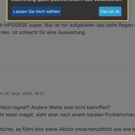
Lassen Sie mich wählen
Das ist ok
 mit HP1000SE super. Nur ist mir aufgefallen das beim Regen
den. Ist schlecht für eine Auswertung.
am
26. Sept. 2024, 14:27
itiert von
s Sript mit HP1000SE super. Nur ist mir aufgefallen das beim Regen die 
lich regnet? Andere Werte sind nicht betroffen?
werden. Ist schlecht für eine Auswertung.
ht lesen magst, sieht aber nach einem lokalen Problemchen 
nichts, es führt also keine Aktion zwischenzeitlich aus wie