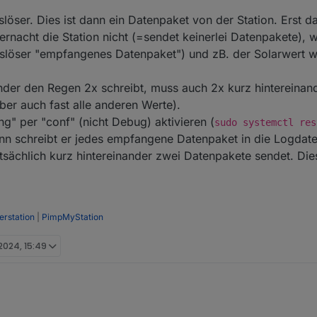
löser. Dies ist dann ein Datenpaket von der Station. Erst d
ernacht die Station nicht (=sendet keinerlei Datenpakete), w
Auslöser "empfangenes Datenpaket") und zB. der Solarwert w
ander den Regen 2x schreibt, muss auch 2x kurz hintereinan
aber auch fast alle anderen Werte).
g" per "conf" (nicht Debug) aktivieren (
sudo systemctl res
nn schreibt er jedes empfangene Datenpaket in die Logdatei
tsächlich kurz hintereinander zwei Datenpakete sendet. Die
rstation
|
PimpMyStation
 2024, 15:49
atsächlich regnet? Andere Werte sind nicht betroffen?