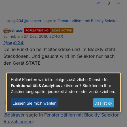
0
@
dslraser
sagte in
Fenster zählen mit Blockly Selektor
sigi234
Aufzählungen
:
dslraser
FORUM TESTING
MOST ACTIVE
Offline
@
sigi234
schrieb am
27. Dez. 2019, 22:46
zuletzt editiert von dslraser
zeig doch mal ein Bild vom Selektor im Blockly
@
sigi234
und ein Bild von Deiner Aufzählung.
Deine Funktion heißt Steckdose und im Blockly steht
Steckdose
n
. Und gesucht wird im Selektor nur nach
den Gerät.
STATE
0
Hallo! Könnten wir bitte einige zusätzliche Dienste für
Funktionalität & Analytics
aktivieren? Sie können Ihre
Zustimmung später jederzeit ändern oder zurückziehen.
dslraser
@
sigi234
Deine Funktion heißt Steckdose und im Blockly steht
sigi234
Lassen Sie mich wählen
Das ist ok
FORUM TESTING
MOST ACTIVE
Steckdose
n
. Und gesucht wird im Selektor nur nach
Online
schrieb am
27. Dez. 2019, 22:47
den Gerät.
STATE
zuletzt editiert von
@
dslraser
sagte in
Fenster zählen mit Blockly Selektor
Aufzählungen
: