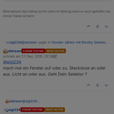
Bitte benutzt das Voting rechts unten im Beitrag wenn er euch geholfen hat.
Immer Daten sichern!
0
@
dslraser
sagte in
Fenster zählen mit Blockly Selektor
sigi234
Aufzählungen
:
dslraser
FORUM TESTING
MOST ACTIVE
Offline
@
sigi234
schrieb am
27. Dez. 2019, 22:38
zuletzt editiert von dslraser
nein, sollten auch andere gehen. Was heißt
@
sigi234
Werden jetzt angelegt. Habe Blockly vom Licht 2 mal
werden nicht angelegt ?
mach mal ein Fenster auf oder zu. Steckdose an oder
importiert.
aus. Licht an oder aus. Geht Dein Selektor ?
Schaut noch leer aus. Hab ich was übersehen?
0
dslraser
@
sigi234
mach mal ein Fenster auf oder zu. Steckdose an oder
sigi234
FORUM TESTING
MOST ACTIVE
aus. Licht an oder aus. Geht Dein Selektor ?
Online