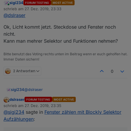
sigi234
FORUM TESTING
MOST ACTIVE
Online
Soll ich jetzt wieder alles auf falsch stellen?
schrieb am
27. Dez. 2019, 23:33
zuletzt editiert von
Natürlich nur dort wo du es angemerkt hast.
@
dslraser
nur da wo die Datenpunkte erstellt werden, das
brauchst Du ja nur einmal, sonst kommen bei jedem
Ok, Licht kommt jetzt. Steckdose und Fenster noch
Blockly Neustart Meldungen im Log das diese
nicht.
Datenpunkte schon existieren und nicht neu
Kann man mehrer Selektor und Funktionen nehmen?
geschrieben werden.
Bitte benutzt das Voting rechts unten im Beitrag wenn er euch geholfen hat.
Immer Daten sichern!
2 Antworten
0
@
dslraser
sigi234
dslraser
FORUM TESTING
MOST ACTIVE
Ok, Licht kommt jetzt. Steckdose und Fenster noch
Offline
schrieb am
27. Dez. 2019, 23:35
nicht.
zuletzt editiert von
@
sigi234
sagte in
Fenster zählen mit Blockly Selektor
Kann man mehrer Selektor und Funktionen nehmen?
Aufzählungen
: