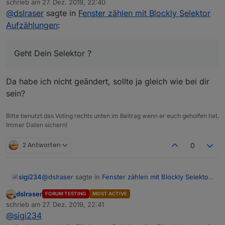
schrieb am
27. Dez. 2019, 22:40
zuletzt editiert von
@
dslraser
sagte in
Fenster zählen mit Blockly Selektor
Aufzählungen
:
Geht Dein Selektor ?
Da habe ich nicht geändert, sollte ja gleich wie bei dir
sein?
Bitte benutzt das Voting rechts unten im Beitrag wenn er euch geholfen hat.
Immer Daten sichern!
2 Antworten
0
@
dslraser
sagte in
Fenster zählen mit Blockly Selektor
sigi234
Aufzählungen
:
dslraser
FORUM TESTING
MOST ACTIVE
Offline
Geht Dein Selektor ?
schrieb am
27. Dez. 2019, 22:41
zuletzt editiert von
@
sigi234