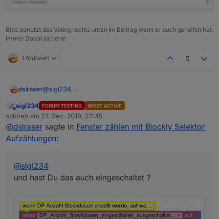
Bitte benutzt das Voting rechts unten im Beitrag wenn er euch geholfen hat.
Immer Daten sichern!
1 Antwort
0
@
sigi234
dslraser
und hast Du das auch eingeschaltet ?
sigi234
FORUM TESTING
MOST ACTIVE
Online
schrieb am
27. Dez. 2019, 22:45
zuletzt editiert von
@
dslraser
sagte in
Fenster zählen mit Blockly Selektor
Aufzählungen
:
@
sigi234
und hast Du das auch eingeschaltet ?