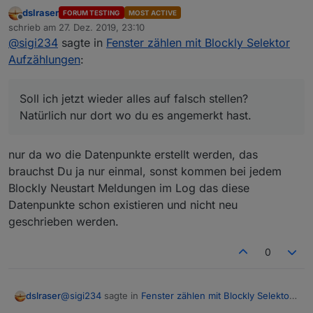
dslraser
FORUM TESTING
MOST ACTIVE
Selektor bei mir im Blockly
Ja, aber es kommen keine Werte rein.
Offline
schrieb am
27. Dez. 2019, 23:10
Soll ich jetzt wieder alles auf falsch stellen? Natürlich
zuletzt editiert von
@
sigi234
sagte in
Fenster zählen mit Blockly Selektor
nur dort wo du es angemerkt hast.
Aufzählungen
:
Soll ich jetzt wieder alles auf falsch stellen?
Natürlich nur dort wo du es angemerkt hast.
nur da wo die Datenpunkte erstellt werden, das
brauchst Du ja nur einmal, sonst kommen bei jedem
Blockly Neustart Meldungen im Log das diese
Datenpunkte schon existieren und nicht neu
geschrieben werden.
0
@
sigi234
sagte in
Fenster zählen mit Blockly Selektor
dslraser
Aufzählungen
: