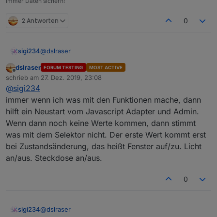
Immer Daten sichern!
2 Antworten
0
@
dslraser
sigi234
dslraser
FORUM TESTING
MOST ACTIVE
Ja, aber es kommen keine Werte rein.
Offline
schrieb am
27. Dez. 2019, 23:08
Soll ich jetzt wieder alles auf falsch stellen? Natürlich
zuletzt editiert von
@
sigi234
nur dort wo du es angemerkt hast.
immer wenn ich was mit den Funktionen mache, dann
Selektor bei mir im Blockly
hilft ein Neustart vom Javascript Adapter und Admin.
Wenn dann noch keine Werte kommen, dann stimmt
was mit dem Selektor nicht. Der erste Wert kommt erst
bei Zustandsänderung, das heißt Fenster auf/zu. Licht
an/aus. Steckdose an/aus.
0
@
dslraser
sigi234