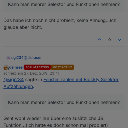
Kann man mehrer Selektor und Funktionen nehmen?
Das habe ich noch nicht probiert, keine Ahnung...Ich
glaube aber nicht.
0
@
dslraser
sigi234
dslraser
FORUM TESTING
MOST ACTIVE
Ok, Licht kommt jetzt. Steckdose und Fenster noch
Offline
schrieb am
27. Dez. 2019, 23:41
nicht.
zuletzt editiert von
@
sigi234
sagte in
Fenster zählen mit Blockly Selektor
Kann man mehrer Selektor und Funktionen nehmen?
Aufzählungen
:
Kann man mehrer Selektor und Funktionen nehmen?
Geht wohl wieder nur über eine zusätzliche JS
Funktion...(ich hatte es doch schon mal probiert)