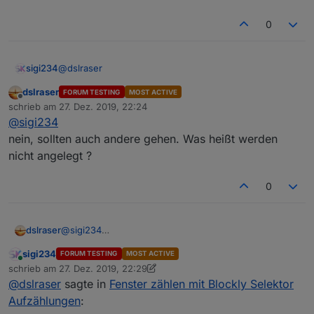
0
@
dslraser
sigi234
dslraser
FORUM TESTING
MOST ACTIVE
Hm, gehen nur HM IP?
Offline
schrieb am
27. Dez. 2019, 22:24
Steckdosen werden nicht angelegt?
zuletzt editiert von
@
sigi234
nein, sollten auch andere gehen. Was heißt werden
nicht angelegt ?
0
dslraser
@
sigi234
nein, sollten auch andere gehen. Was heißt werden
sigi234
FORUM TESTING
MOST ACTIVE
nicht angelegt ?
Online
schrieb am
27. Dez. 2019, 22:29
zuletzt editiert von sigi234
@
dslraser
sagte in
Fenster zählen mit Blockly Selektor
Aufzählungen
: