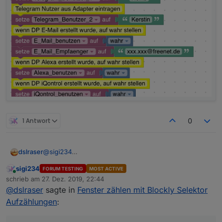
1 Antwort
0
dslraser
@
sigi234
zeig doch mal ein Bild vom Selektor im Blockly und ein
sigi234
FORUM TESTING
MOST ACTIVE
Bild von Deiner Aufzählung.
Online
schrieb am
27. Dez. 2019, 22:44
zuletzt editiert von
@
dslraser
sagte in
Fenster zählen mit Blockly Selektor
Aufzählungen
: