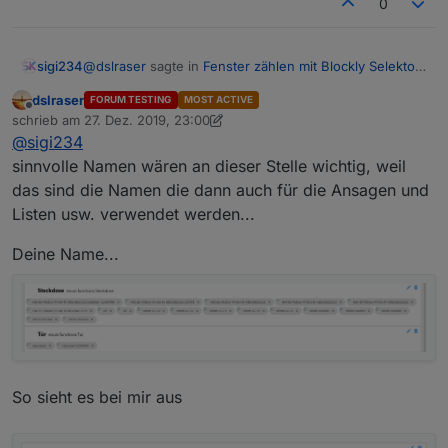
0
@
dslraser
sagte in
Fenster zählen mit Blockly Selektor
sigi234
Aufzählungen
:
dslraser
FORUM TESTING
MOST ACTIVE
Offline
@
sigi234
schrieb am
27. Dez. 2019, 23:00
zuletzt editiert von dslraser
Dein Funktion heißt Steckdose und im Blockly
@
sigi234
Umstellen im Blockly oder bei den Auszählungen?
steht Steckdosen
sinnvolle Namen wären an dieser Stelle wichtig, weil
das sind die Namen die dann auch für die Ansagen und
Listen usw. verwendet werden...
Deine Name...
So sieht es bei mir aus