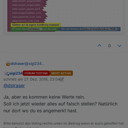
0
@
sigi234
dslraser
sinnvolle Namen wären an dieser Stelle wichtig, weil
sigi234
FORUM TESTING
MOST ACTIVE
das sind die Namen die dann auch für die Ansagen
Deine Name...
Online
schrieb am
27. Dez. 2019, 23:04
und Listen usw. verwendet werden...
zuletzt editiert von sigi234
@
dslraser
So sieht es bei mir aus
Ja, aber es kommen keine Werte rein.
Soll ich jetzt wieder alles auf falsch stellen? Natürlich
nur dort wo du es angemerkt hast.
Selektor bei mir im Blockly
Bitte benutzt das Voting rechts unten im Beitrag wenn er euch geholfen hat.