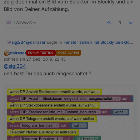
zeig doch mal ein Bild vom Selektor im Blockly und ein
Da habe ich nicht geändert, sollte ja gleich wie bei dir
Bild von Deiner Aufzählung.
sein?
1 Antwort
0
@
dslraser
sagte in
Fenster zählen mit Blockly Selektor
sigi234
Aufzählungen
:
dslraser
FORUM TESTING
MOST ACTIVE
Offline
Geht Dein Selektor ?
schrieb am
27. Dez. 2019, 22:43
zuletzt editiert von
@
sigi234
und hast Du das auch eingeschaltet ?
Da habe ich nicht geändert, sollte ja gleich wie bei dir
sein?