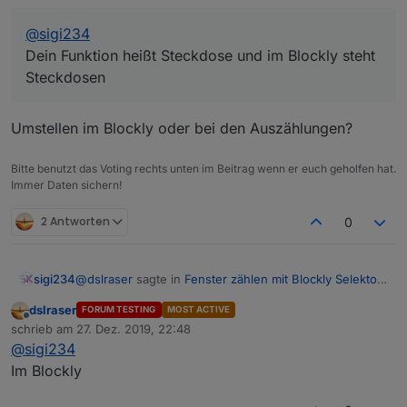
@
sigi234
Dein Funktion heißt Steckdose und im Blockly steht
Steckdosen
Umstellen im Blockly oder bei den Auszählungen?
Bitte benutzt das Voting rechts unten im Beitrag wenn er euch geholfen hat.
Immer Daten sichern!
2 Antworten
0
@
dslraser
sagte in
Fenster zählen mit Blockly Selektor
sigi234
Aufzählungen
:
dslraser
FORUM TESTING
MOST ACTIVE
Offline
@
sigi234
schrieb am
27. Dez. 2019, 22:48
zuletzt editiert von
Dein Funktion heißt Steckdose und im Blockly
@
sigi234
Umstellen im Blockly oder bei den Auszählungen?
steht Steckdosen
Im Blockly