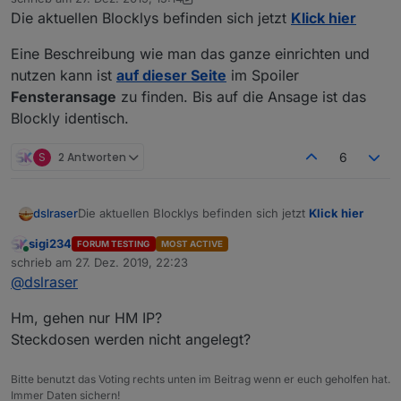
zuletzt editiert von dslraser
5. Mai 2020, 16:24
Die aktuellen Blocklys befinden sich jetzt
Klick hier
Eine Beschreibung wie man das ganze einrichten und
nutzen kann ist
auf dieser Seite
im Spoiler
Fensteransage
zu finden. Bis auf die Ansage ist das
Blockly identisch.
S
2 Antworten
6
Die aktuellen Blocklys befinden sich jetzt
Klick hier
dslraser
sigi234
FORUM TESTING
MOST ACTIVE
Eine Beschreibung wie man das ganze einrichten und
Online
schrieb am
27. Dez. 2019, 22:23
nutzen kann ist
auf dieser Seite
im Spoiler
zuletzt editiert von
@
dslraser
Fensteransage
zu finden. Bis auf die Ansage ist das
Blockly identisch.
Hm, gehen nur HM IP?
Steckdosen werden nicht angelegt?
Bitte benutzt das Voting rechts unten im Beitrag wenn er euch geholfen hat.
Immer Daten sichern!