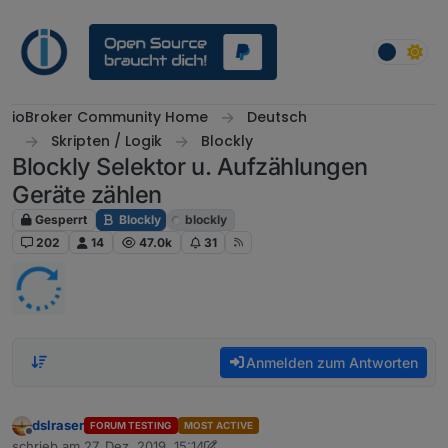
Weiter zum Inhalt
ioBroker Community Home
Deutsch
Skripten / Logik
Blockly
Blockly Selektor u. Aufzählungen
Geräte zählen
Gesperrt
Blockly
blockly
202
14
47.0k
31
Anmelden zum Antworten
dslraser
FORUM TESTING
MOST ACTIVE
Offline
schrieb am
27. Dez. 2019, 15:14