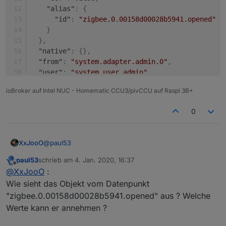
"alias"
:
{
"id"
:
"zigbee.0.00158d00028b5941.opened"
}
}
,
"native"
:
{
}
,
"from"
:
"system.adapter.admin.0"
,
"user"
:
"system.user.admin"
,
"ts"
:
1577905721582
,
ioBroker auf Intel NUC - Homematic CCU3/pivCCU auf Raspi 3B+
"acl"
:
{
"object"
:
1636
,
0
"state"
:
1636
,
"owner"
:
"system.user.admin"
,
"ownerGroup"
:
"system.group.administrator"
@
paul53
XxJooO
}
}
paul53
schrieb am
4. Jan. 2020, 16:37
Könntest Du bitte kurz erklären, wie aus einem alias
zuletzt editiert von
Offline
@
XxJooO
:
vom typ boolean ein "offen" oder "geschlossen" wird?
Leider fehlen mir die Javascript-Kenntnisse, um Dein
Wie sieht das Objekt vom Datenpunkt
Script aus dem ersten Post dahingehend richtig zu
"zigbee.0.00158d00028b5941.opened" aus ? Welche
interpretieren.
Danke!
Werte kann er annehmen ?
Beispiel hier: