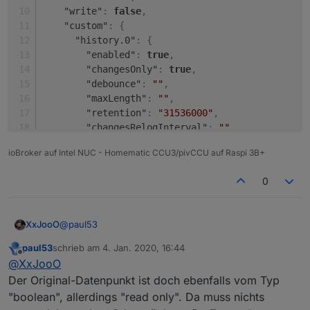
"write"
:
false
,
    "ownerGroup": "system.group.administrator"
  }

"custom"
:
{
"history.0"
:
{
"enabled"
:
true
,
"changesOnly"
:
true
,
"debounce"
:
""
,
"maxLength"
:
""
,
"retention"
:
"31536000"
,
"changesRelogInterval"
:
""
,
"changesMinDelta"
:
""
,
ioBroker auf Intel NUC - Homematic CCU3/pivCCU auf Raspi 3B+
"aliasId"
:
""
}
,
0
"influxdb.0"
:
{
"enabled"
:
true
,
"changesOnly"
:
true
,
@
paul53
XxJooO
"debounce"
:
""
,
"maxLength"
:
10
,
paul53
schrieb am
4. Jan. 2020, 16:44
{

zuletzt editiert von
Offline
"retention"
:
0
,
@
XxJooO
  "from": "system.adapter.zigbee.0",

"changesRelogInterval"
:
""
,
  "user": "system.user.admin",

Der Original-Datenpunkt ist doch ebenfalls vom Typ
"changesMinDelta"
:
""
,
  "ts": 1572607261264,

"boolean", allerdings "read only". Da muss nichts
"storageType"
:
""
,
  "common": {
