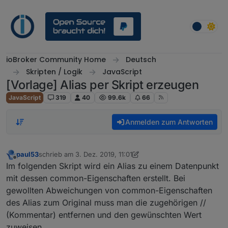
Weiter zum Inhalt
ioBroker Community Home
Deutsch
Skripten / Logik
JavaScript
[Vorlage] Alias per Skript erzeugen
JavaScript
319
40
99.6k
66
Anmelden zum Antworten
paul53
schrieb am
3. Dez. 2019, 11:01
zuletzt editiert von paul53
Offline
Im folgenden Skript wird ein Alias zu einem Datenpunkt
mit dessen common-Eigenschaften erstellt. Bei
gewollten Abweichungen von common-Eigenschaften
des Alias zum Original muss man die zugehörigen //
(Kommentar) entfernen und den gewünschten Wert
zuweisen.