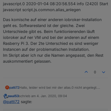
javascript.0 2020-01-04 08:20:56.554 info (2420) Start
javascript script.js.common.alias_anlegen
Das komische auf einer anderen iobroker-Installation
geht es. Softwarestand ist der gleiche. Zwei
Unterschiede gibt es. Beim funktionierenden läuft
iobroker auf ner VM und bei der anderen auf einem
Rasberry Pi 3. Der 2te Unterschied es sind weniger
Instancen auf der problematischen Installation.
Im Skript aber ich nur die Namen angepasst, den Rest
auskommentiert gelassen.
0
Hallo, leider wird bei mir der alias.0 nicht angelegt.
patti72
P
Im Log steht folgendes:
paul53
schrieb am
4. Jan. 2020, 09:04
javascript.0 2020-01-04 08:20:56.572 info (2420)
zuletzt editiert von
Offline
@
patti72
sagte:
script.js.common.alias_anlegen: registered 0
subscriptions and 0 schedules
Das komische auf einer anderen iobroker-Installation