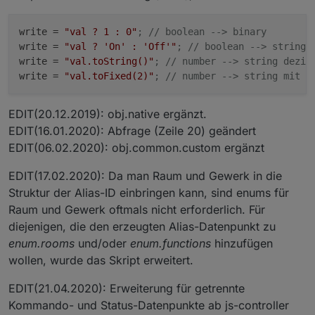
// 
max
 = 
100
; // nur Zahlen

// unit = 
'%'
; // nur für Zahlen

// states = {
0
: 
'Aus'
, 
1
: 
'Auto'
, 
2
: 
'Ein'
}; // Zahl
write
 = 
"val ? 1 : 0"
; // boolean --> binary
custom = {}; // verhindert doppelte Ausführung von hi
write
 = 
"val ? 'On' : 'Off'"
; // boolean --> string
// raum = 
'EG_Flur'
; // Groß-/Kleinschreibung 
in
 der
write
 = 
"val.toString()"
; // number --> string dezim
// gewerk = 
'Licht'
; // Groß-/Kleinschreibung 
in
 der
write
 = 
"val.toFixed(2)"
; // number --> string mit 2
EDIT(20.12.2019): obj.native ergänzt.
function
createAlias
(idDst, idSrc, idRd)
 {

EDIT(16.01.2020): Abfrage (Zeile 20) geändert
if
(existsState(idDst)) 
log
(idDst + 
' schon vorhan
EDIT(06.02.2020): obj.common.custom ergänzt
else
 {

      var obj = {};

EDIT(17.02.2020): Da man Raum und Gewerk in die
      obj.
type
 = 
'state'
;

Struktur der Alias-ID einbringen kann, sind enums für
      obj.common = getObject(idSrc).common;

Raum und Gewerk oftmals nicht erforderlich. Für
      obj.common.alias = {};

if
(idRd) {

diejenigen, die den erzeugten Alias-Datenpunkt zu
          obj.common.alias.id = {};

enum.rooms
und/oder
enum.functions
hinzufügen
          obj.common.alias.id.
read
 = idRd;

wollen, wurde das Skript erweitert.
          obj.common.alias.id.
write
 = idSrc;

          obj.common.
read
 = 
true
;

EDIT(21.04.2020): Erweiterung für getrennte
      } 
else
 obj.common.alias.id = idSrc;

Kommando- und Status-Datenpunkte ab js-controller
if
(typeAlias) obj.common.
type
 = typeAlias;
