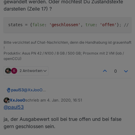
gewandelt werden. Oder möchtest Du Zustandstexte
"aliasId"
:
""
    "name": "Is open",

darstellen (Zeile 17) ?
    "type": "boolean",

}
    "role": "state",

}
    "read": true,

}
,
states
 = {
false
: 
'geschlossen'
, 
true
: 
'offen'
}
; // Z
    "write": false,

"native"
:
{
}
,
    "custom": {

"acl"
:
{
      "history.0": {

"object"
:
1636
,
Bitte verzichtet auf Chat-Nachrichten, denn die Handhabung ist grauenhaft
        "enabled": true,

"owner"
:
"system.user.admin"
,
!
        "changesOnly": true,

Produktiv: Asus PN 42 / N100 / 8 GB / 500 GB; Proxmox mit 2 VM (iob /
"ownerGroup"
:
"system.group.administrator"
,
        "debounce": "",

openCCU)
"state"
:
1636
        "maxLength": "",

}
,
        "retention": "31536000",

K
2 Antworten
0
        "changesRelogInterval": "",

"_id"
:
"zigbee.0.00158d000288e163.opened"
,
        "changesMinDelta": "",

"type"
:
"state"
        "aliasId": ""

}
      },

@
XxJooO
paul53
      "influxdb.0": {

Der Original-Datenpunkt ist doch ebenfalls vom Typ
XxJooO
schrieb am
4. Jan. 2020, 16:51
        "enabled": true,

"boolean", allerdings "read only". Da muss nichts
zuletzt editiert von
Offline
        "changesOnly": true,

@
paul53
gewandelt werden. Oder möchtest Du Zustandstexte
        "debounce": "",

darstellen (Zeile 17) ?
        "maxLength": 10,

ja, der Ausgabewert soll bei true offen und bei false
        "retention": 0,

gern geschlossen sein.
        "changesRelogInterval": "",

        "changesMinDelta": "",
