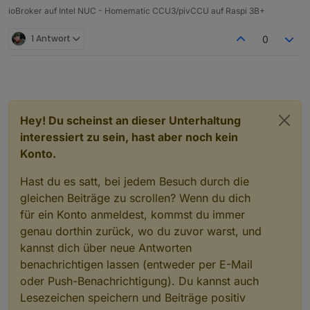
ioBroker auf Intel NUC - Homematic CCU3/pivCCU auf Raspi 3B+
        "storageType": "",

        "aliasId": ""

1 Antwort
0
      }

    }

  },

  "native": {},

  "acl": {

    "object": 1636,

    "owner": "system.user.admin",

Hey! Du scheinst an dieser Unterhaltung
    "ownerGroup": "system.group.administrator"
interessiert zu sein, hast aber noch kein
    "state": 1636

Konto.
  },

  "_id": "zigbee.0.00158d000288e163.opened",

Hast du es satt, bei jedem Besuch durch die
  "type": "state"

gleichen Beiträge zu scrollen? Wenn du dich
für ein Konto anmeldest, kommst du immer
genau dorthin zurück, wo du zuvor warst, und
kannst dich über neue Antworten
benachrichtigen lassen (entweder per E-Mail
oder Push-Benachrichtigung). Du kannst auch
Lesezeichen speichern und Beiträge positiv