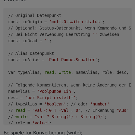
// Original-Datenpunkt

const idOrigin = 
'mqtt.0.switch.status'
; 

// Optional: Status-Datenpunkt, wenn Kommando und Sta
// Bei Nicht-Verwendung Leerstring 
''
 zuweisen

const idRead = 
''
;

// Alias-Datenpunkt

const idAlias = 
'Pool.Pumpe.Schalter'
;

var typeAlias, 
read
, 
write
, nameAlias, role, desc, 
m
// Folgende kommentieren, wenn keine Änderung der Eig
nameAlias = 
'Poolpumpe Ein'
;

desc = 
'per Script erstellt'
;

// typeAlias = 
'boolean'
; // oder 
'number'
// 
read
 = 
"val < 0 ? -val : 0"
; // Erkennung 
"Aus"
-
// 
write
 = 
"val ? String(1) : String(0)"
;

// role = 
'value'
;

// 
min
 = 
0
; // nur Zahlen

Beispiele für Konvertierung (write);