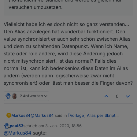
"Attribute für bestimmte Objekttypen") im Alias vom
versuchen umzusetzen.
Original unterscheiden soll. In der Regel ist es mind.
der Name.
Vielleicht habe ich es doch nicht so ganz verstanden...
Den Alias anzulegen hat wunderbar funktioniert. Den
value synchronisiert er auch sehr schön zwischen Alias
und dem zu schaltenden Datenpunkt. Wenn ich Name,
state oder role ändere, wird diese Änderung jedoch
nicht mitsynchronisiert. Ist das normal? Falls dies
normal ist, kann ich bedenkenlos diese Daten im Alias
ändern (werden dann logischerweise zwar nicht
synchronisiert) oder lässt man besser die Finger davon?
2 Antworten
0
@
Markus84
said in
[Vorlage] Alias per Skript
Markus84
M
erzeugen
:
paul53
schrieb am
3. Jan. 2020, 18:56
zuletzt editiert von
Offline
@
paul53
Besten Dank. Jetzt habe ich es
@
Markus84
sagte: