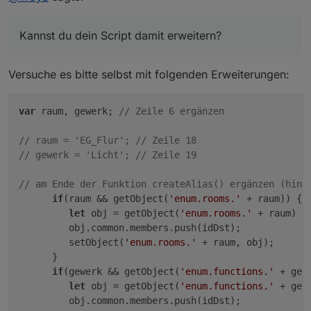
Kannst du dein Script damit erweitern?
// room = 'EG_Flur';

Ganz nach der Art deiner anderen Eigenschaften:
Kannst du dein Script damit erweitern?
Versuche es bitte selbst mit folgenden Erweiterungen:
var
 raum, gewerk; 
// Zeile 6 ergänzen
// raum = 'EG_Flur'; // Zeile 18
// gewerk = 'Licht'; // Zeile 19
// am Ende der Funktion createAlias() ergänzen (hint
if
(raum && getObject(
'enum.rooms.'
 + raum)) {

let
 obj = getObject(
'enum.rooms.'
 + raum)

         obj.common.members.push(idDst);

         setObject(
'enum.rooms.'
 + raum, obj);

      }

if
(gewerk && getObject(
'enum.functions.'
 + gewe
let
 obj = getObject(
'enum.functions.'
 + gewe
         obj.common.members.push(idDst);
