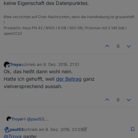
keine Eigenschaft des Datenpunktes.
Bitte verzichtet auf Chat-Nachrichten, denn die Handhabung ist grauenhaft
!
Produktiv: Asus PN 42 / N100 / 8 GB / 500 GB; Proxmox mit 2 VM (iob /
openCCU)
0
Troya
schrieb am
8. Dez. 2019, 21:51
zuletzt editiert von
Offline
Ok, das heißt dann wohl nein.
Hatte ich gehofft, weil
der Beitrag
ganz
vielversprechend aussah.
0
Hi
@
paul53
,
Troya
will grad anfangen meine Alias mit deinem Script
paul53
schrieb am
8. Dez. 2019, 23:03
anzulegen.
Derzeit muss ich anschließend diesen dann händisch
zuletzt editiert von paul53
12. Sept. 2019, 00:07
Offline
@
Troya
sagte:
eine "Funktion" sowie "Raum" zuweisen.