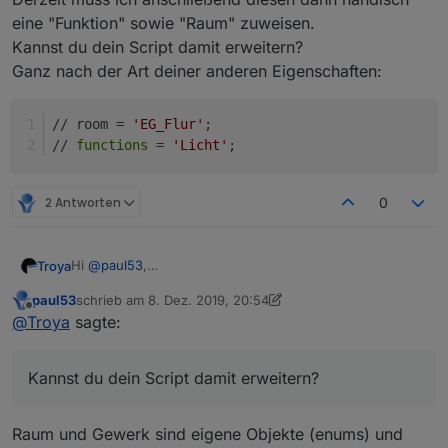
if
(raum && existsObject(
'enum.rooms.'
 + raum)) 
eine "Funktion" sowie "Raum" zuweisen.
         let obj = getObject(
'enum.rooms.'
 + raum)

Kannst du dein Script damit erweitern?
         obj.common.members.push(idDst);

Ganz nach der Art deiner anderen Eigenschaften:
         setObject(
'enum.rooms.'
 + raum, obj);

      }

if
(gewerk && existsObject(
'enum.functions.'
 + 
// room = 
'EG_Flur'
;
         let obj = getObject(
'enum.functions.'
 + gewe
// 
functions
 = 
'Licht'
;
         obj.common.members.push(idDst);

         setObject(
'enum.functions.'
 + gewerk, obj);

      }

2 Antworten
0
   } 

}

Hi
@
paul53
,
Troya
createAlias(
'alias.0.'
will grad anfangen meine Alias mit deinem Script
paul53
schrieb am
8. Dez. 2019, 20:54
anzulegen.
Derzeit muss ich anschließend diesen dann händisch
zuletzt editiert von paul53
12. Aug. 2019, 21:57
Offline
@
Troya
sagte:
eine "Funktion" sowie "Raum" zuweisen.
Kannst du dein Script damit erweitern?
// room = 'EG_Flur';

Ganz nach der Art deiner anderen Eigenschaften:
Kannst du dein Script damit erweitern?
Raum und Gewerk sind eigene Objekte (enums) und