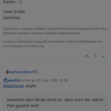
Danke. :-)
Viele Grüße,
Garfonso
Ultimativer Lovelace Leitfaden: https://forum.iobroker.net/topic/35937/der-
ultimative-iobroker-lovelace-leitfaden-dokumentation
Lovelace UI Beispiele: https://forum.iobroker.net/topic/35950/zeigt-her-
eure-lovelace-visualisierung
1
@
paul53
Garfonso
Hi,
paul53
schrieb am
20. Dez. 2019, 12:36
bitte erweitere dein Skript doch so, dass auch der
zuletzt editiert von
Offline
@
Garfonso
sagte:
native Part gesetzt wird, also das hier noch einfügen:
Ansonsten gibt es Probleme mit iot (Alexa, usw.),
siehe Diskussion
hier
erweitere dein Skript doch so, dass auch der native
Danke. :-)
Part gesetzt wird
Viele Grüße,