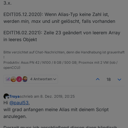
3.x.
if
(obj.common.
read
 !== 
false
 && 
read
) obj.comm
if
(obj.common.
write
 !== 
false
 && 
write
) obj.co
EDIT(05.12.2020): Wenn Alias-Typ keine Zahl ist,
if
(nameAlias) obj.common.name = nameAlias;

werden
min, max
und
unit
gelöscht, falls vorhanden
if
(role) obj.common.role = role;

if
(desc) obj.common.desc = desc;

EDIT(16.02.2021): Zeile 23 geändert von leerem Array
if
(obj.common.
type
 == 
'number'
) {

in leeres Objekt
if
(
min
 !== undefined) obj.common.
min
 = 
min
;

if
(
max
 !== undefined) obj.common.
max
 = 
max
;

Bitte verzichtet auf Chat-Nachrichten, denn die Handhabung ist grauenhaft
if
(unit) obj.common.unit = unit;

!
      } 
else
 {

Produktiv: Asus PN 42 / N100 / 8 GB / 500 GB; Proxmox mit 2 VM (iob /
if
(obj.common.
min
 !== undefined) delete obj
openCCU)
if
(obj.common.
max
 !== undefined) delete obj
if
(obj.common.unit) delete obj.common.unit;

4 Antworten
18
      }

if
(states) obj.common.states = states;

if
(custom && obj.common.custom) obj.common.cust
Troya
schrieb am
8. Dez. 2019, 20:25
zuletzt editiert von
Offline
      obj.native = {};

Hi
@
paul53
,
      setObject(idDst, obj, 
function
()
 {

will grad anfangen meine Alias mit deinem Script
if
(idRd) setState(idRd, getState(idRd).val,
anzulegen.
else
 setState(idSrc, getState(idSrc).val, 
t
      });

Derzeit muss ich anschließend diesen dann händisch