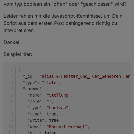
anpassen. Wenn alle common-Attribute wie im Original
vom typ boolean ein "offen" oder "geschlossen" wird?
bleiben können, genügt das.
@
Markus84
sagte in
[Vorlage] Alias per Skript
erzeugen
:
Leider fehlen mir die Javascript-Kenntnisse, um Dein
das Skirpt für jeden einzelnen Datenpunkt separat
Script aus dem ersten Post dahingehend richtig zu
laufen lassen?
interpretieren.
Ja, das Skript erzeugt genau einen Alias-Datenpunkt.
Danke!
@
Markus84
sagte in
[Vorlage] Alias per Skript
erzeugen
:
Beispiel hier:
wann ich oben im Skript die Auskommentierung
rausnehmen muss
{
Wenn sich mind. ein
common-Attribut
(siehe unter
"_id"
:
"alias.0.Fenster_und_Tuer_Sensoren.Fens
"Attribute für bestimmte Objekttypen") im Alias vom
Original unterscheiden soll. In der Regel ist es mind.
"type"
:
"state"
,
der Name.
"common"
:
{
"name"
:
"Stellung"
,
"role"
:
""
,
"type"
:
"boolean"
,
"read"
:
true
,
"write"
:
true
,
"desc"
:
"Manuell erzeugt"
,
"def"
:
false
,