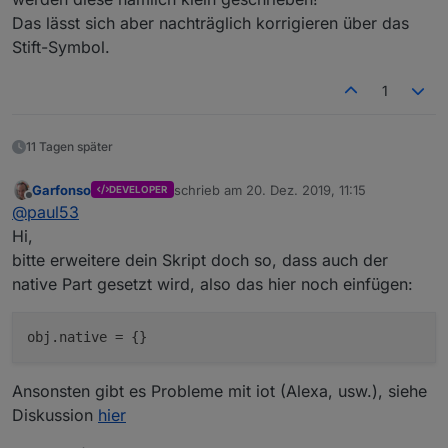
Das lässt sich aber nachträglich korrigieren über das
Stift-Symbol.
1
11 Tagen später
Garfonso
schrieb am
20. Dez. 2019, 11:15
DEVELOPER
zuletzt editiert von
Offline
@
paul53
Hi,
bitte erweitere dein Skript doch so, dass auch der
native Part gesetzt wird, also das hier noch einfügen:
obj.native
Ansonsten gibt es Probleme mit iot (Alexa, usw.), siehe
Diskussion
hier