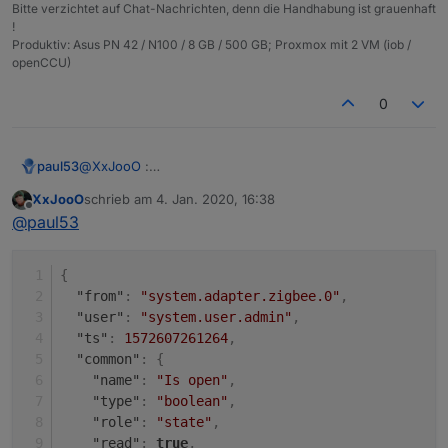
Bitte verzichtet auf Chat-Nachrichten, denn die Handhabung ist grauenhaft
!
{

Produktiv: Asus PN 42 / N100 / 8 GB / 500 GB; Proxmox mit 2 VM (iob /
  "_id": "alias.0.Fenster_und_Tuer_Sensoren.F
openCCU)
  "type": "state",

  "common": {

0
    "name": "Stellung",

    "role": "",

    "type": "boolean",

    "read": true,

paul53
@
XxJooO
:
    "write": true,

Wie sieht das Objekt vom Datenpunkt
    "desc": "Manuell erzeugt",

XxJooO
schrieb am
4. Jan. 2020, 16:38
"zigbee.0.00158d00028b5941.opened" aus ? Welche
zuletzt editiert von
Offline
    "def": false,

@
paul53
Werte kann er annehmen ?
    "alias": {

      "id": "zigbee.0.00158d00028b5941.opened"
{
    }

  },

"from"
:
"system.adapter.zigbee.0"
,
  "native": {},

"user"
:
"system.user.admin"
,
  "from": "system.adapter.admin.0",

"ts"
:
1572607261264
,
  "user": "system.user.admin",

"common"
:
{
  "ts": 1577905721582,

"name"
:
"Is open"
,
  "acl": {

"type"
:
"boolean"
,
    "object": 1636,

"role"
:
"state"
,
    "state": 1636,

"read"
:
true
,
    "owner": "system.user.admin",
