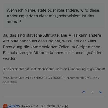
(hoffentlich) verstanden und werde es gleich
Vielleicht habe ich es doch nicht so ganz
mal versuchen umzusetzen.
verstanden... Den Alias anzulegen hat wunderbar
Wenn ich Name, state oder role ändere, wird diese
funktioniert. Den value synchronisiert er auch sehr
Änderung jedoch nicht mitsynchronisiert. Ist das
schön zwischen Alias und dem zu schaltenden
normal?
Datenpunkt. Wenn ich Name, state oder role
ändere, wird diese Änderung jedoch nicht
mitsynchronisiert. Ist das normal? Falls dies normal
Ja, das sind statische Attribute. Der Alias kann andere
ist, kann ich bedenkenlos diese Daten im Alias
Attribute haben als das Original, wozu bei der Alias-
ändern (werden dann logischerweise zwar nicht
synchronisiert) oder lässt man besser die Finger
Erzeugung die kommentierten Zeilen im Skript dienen.
davon?
Einmal erzeugte Attribute können nur manuell geändert
werden.
Bitte verzichtet auf Chat-Nachrichten, denn die Handhabung ist grauenhaft
!
Produktiv: Asus PN 42 / N100 / 8 GB / 500 GB; Proxmox mit 2 VM (iob /
openCCU)
0
patti72
schrieb am
4. Jan. 2020, 07:26
P