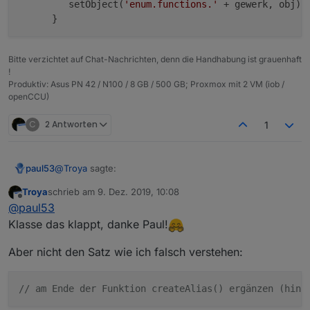
         setObject(
'enum.functions.'
 + gewerk, obj);

Bitte verzichtet auf Chat-Nachrichten, denn die Handhabung ist grauenhaft
!
Produktiv: Asus PN 42 / N100 / 8 GB / 500 GB; Proxmox mit 2 VM (iob /
openCCU)
C
2 Antworten
1
@
Troya
sagte:
paul53
Troya
schrieb am
9. Dez. 2019, 10:08
zuletzt editiert von
Offline
Kannst du dein Script damit erweitern?
@
paul53
Klasse das klappt, danke Paul!
Versuche es bitte selbst mit folgenden Erweiterungen:
Aber nicht den Satz wie ich falsch verstehen:
var raum, gewerk; // Zeile 6 ergänzen

// am Ende der Funktion createAlias() ergänzen (hint
// raum = 'EG_Flur'; // Zeile 18

// gewerk = 'Licht'; // Zeile 19
