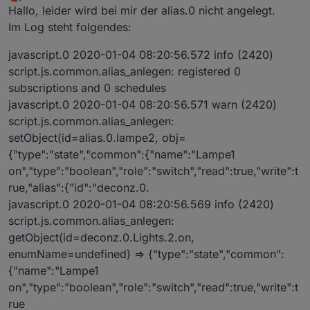
zuletzt editiert von patti72
1. Apr. 2020, 08:28
Offline
Hallo, leider wird bei mir der alias.0 nicht angelegt.
Im Log steht folgendes:
javascript.0 2020-01-04 08:20:56.572 info (2420)
script.js.common.alias_anlegen: registered 0
subscriptions and 0 schedules
javascript.0 2020-01-04 08:20:56.571 warn (2420)
script.js.common.alias_anlegen:
setObject(id=alias.0.lampe2, obj=
{"type":"state","common":{"name":"Lampe1
on","type":"boolean","role":"switch","read":true,"write":t
rue,"alias":{"id":"deconz.0.
javascript.0 2020-01-04 08:20:56.569 info (2420)
script.js.common.alias_anlegen:
getObject(id=deconz.0.Lights.2.on,
enumName=undefined) => {"type":"state","common":
{"name":"Lampe1
on","type":"boolean","role":"switch","read":true,"write":t
rue