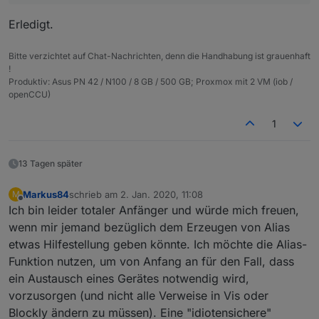
Garfonso
Erledigt.
Bitte verzichtet auf Chat-Nachrichten, denn die Handhabung ist grauenhaft
!
Produktiv: Asus PN 42 / N100 / 8 GB / 500 GB; Proxmox mit 2 VM (iob /
openCCU)
1
13 Tagen später
Markus84
schrieb am
2. Jan. 2020, 11:08
M
zuletzt editiert von
Offline
Ich bin leider totaler Anfänger und würde mich freuen,
wenn mir jemand bezüglich dem Erzeugen von Alias
etwas Hilfestellung geben könnte. Ich möchte die Alias-
Funktion nutzen, um von Anfang an für den Fall, dass
ein Austausch eines Gerätes notwendig wird,
vorzusorgen (und nicht alle Verweise in Vis oder
Blockly ändern zu müssen). Eine "idiotensichere"