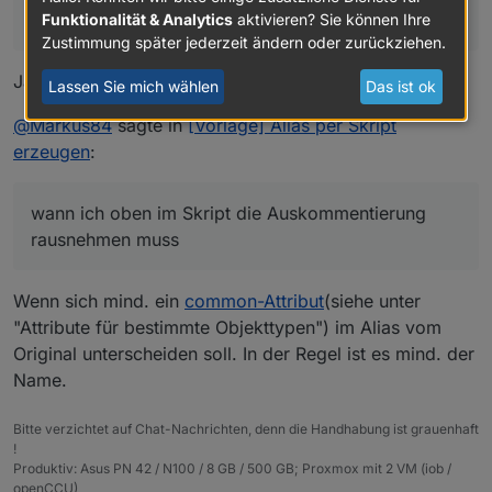
laufen lassen?
Funktionalität & Analytics
aktivieren? Sie können Ihre
Zustimmung später jederzeit ändern oder zurückziehen.
Ja, das Skript erzeugt genau einen Alias-Datenpunkt.
Lassen Sie mich wählen
Das ist ok
@
Markus84
sagte in
[Vorlage] Alias per Skript
erzeugen
:
wann ich oben im Skript die Auskommentierung
rausnehmen muss
Wenn sich mind. ein
common-Attribut
(siehe unter
"Attribute für bestimmte Objekttypen") im Alias vom
Original unterscheiden soll. In der Regel ist es mind. der
Name.
Bitte verzichtet auf Chat-Nachrichten, denn die Handhabung ist grauenhaft
!
Produktiv: Asus PN 42 / N100 / 8 GB / 500 GB; Proxmox mit 2 VM (iob /
openCCU)