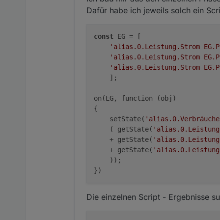
Dafür habe ich jeweils solch ein Scri
Weshalb ist dies ein Alias-Dat
const
 EG = [

'alias.0.Leistung.Strom EG.P
'alias.0.Leistung.Strom EG.P
'alias.0.Leistung.Strom EG.P
    ];

on(EG, function (obj) 

{

    setState(
'alias.0.Verbräuche
    ( getState(
'alias.0.Leistung
    + getState(
'alias.0.Leistung
    + getState(
'alias.0.Leistung
    ));

Die einzelnen Script - Ergebnisse s