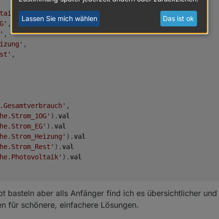
taik'
,

Lassen Sie mich wählen
Das ist ok
G'
,

'
,

izung'
,

st'
,

.Gesamtverbrauch'
, 

he.Strom_1OG'
).
val
he.Strom_EG'
).
val
he.Strom_Heizung'
).
val
he.Strom_Rest'
).
val
he.Photovoltaik'
).
val
ipt basteln aber alls Anfänger find ich es übersichtlicher und
fen für schönere, einfachere Lösungen.