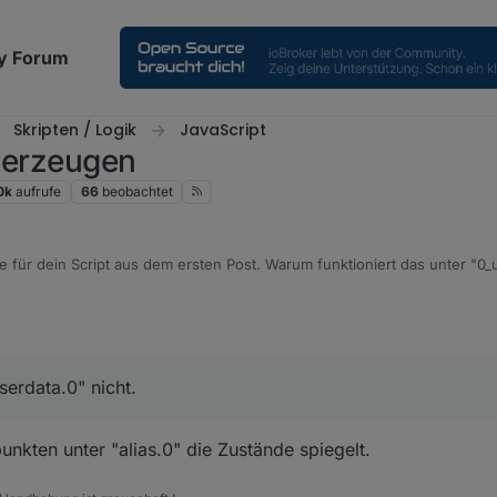
y Forum
Skripten / Logik
JavaScript
t erzeugen
0k
aufrufe
66
beobachtet
 für dein Script aus dem ersten Post. Warum funktioniert das unter "0_u
elegt jedoch keine Werte aktualisiert. Lasse ich dein Script original, sod
llt wird, wird er auch aktualisiert??
serdata.0" nicht.
punkten unter "alias.0" die Zustände spiegelt.