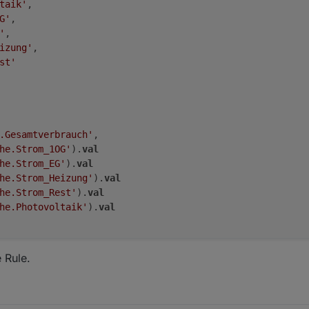
taik'
,

G'
,

'
,

izung'
,

st'
.Gesamtverbrauch'
, 

he.Strom_1OG'
).
val
he.Strom_EG'
).
val
he.Strom_Heizung'
).
val
he.Strom_Rest'
).
val
he.Photovoltaik'
).
val
 Rule.