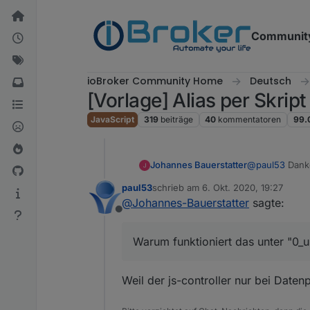
Weiter zum Inhalt
Communit
ioBroker Community Home
Deutsch
[Vorlage] Alias per Skrip
JavaScript
319
beiträge
40
kommentatoren
99.
Johannes Bauerstatter
@
paul53
Danke
Alias wird ang
paul53
schrieb am
6. Okt. 2020, 19:27
"alias.0" erste
zuletzt editiert von
@
Johannes-Bauerstatter
sagte:
Offline
Warum funktioniert das unter "0_u
Weil der js-controller nur bei Daten