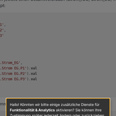
pt:
enpunkt ? Sollte es nicht ein eigener Datenpunkt sein ?
1'
,

2'
,

3'
.Strom_EG'
, 

.Strom EG.P1'
).
val
.Strom EG.P2'
).
val
.Strom EG.P3'
).
val
ummiere ich weiter:
Hallo! Könnten wir bitte einige zusätzliche Dienste für
Funktionalität & Analytics
aktivieren? Sie können Ihre
Zustimmung später jederzeit ändern oder zurückziehen.