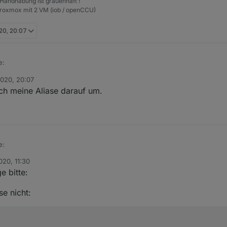
 Handhabung ist grauenhaft !
Proxmox mit 2 VM (iob / openCCU)
20, 20:07
e:
2020, 20:07
ch meine Aliase darauf um.
r "0_userdata.0" nicht.
 Datenpunkten unter "alias.0" die Zustände spiegelt.
e:
2020, 11:30
e bitte:
r "0_userdata.0" nicht.
se nicht:
 Datenpunkten unter "alias.0" die Zustände spiegelt.