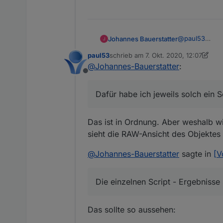
@
paul53
Johannes Bauerstatter
Ich bau mir au
paul53
schrieb am
7. Okt. 2020, 12:07
Dafür habe ich 
const EG = [
zuletzt editiert von paul53
10. Juli 2
@
Johannes-Bauerstatter
:
    'alias.
Offline
Die einzelnen 
    'alias.
    'alias.
Dafür habe ich jeweils solch ein S
const EG = [
    ];

    'alias.
Natürlich könnt
    'alias.
on(EG, func
Das ist in Ordnung. Aber weshalb w
einen Fehler z
    'alias.
{

    'alias.
sieht die RAW-Ansicht des Objektes
    setStat
    'alias.
    ( getSt
    ];

@
Johannes-Bauerstatter
    + getSt
sagte in
[V
    + getSt
on(EG, func
    ));

{

Die einzelnen Script - Ergebnisse
    setStat
    ( getSt
    + getSt
Das sollte so aussehen:
    + getSt