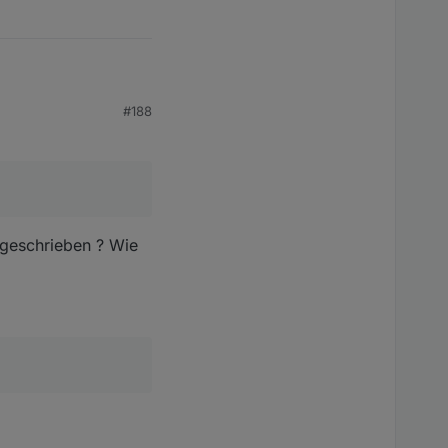
m_EG, ...).
#188
licher und einfacher
 geschrieben ? Wie