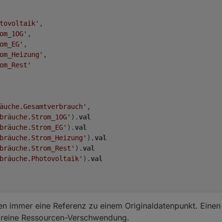
ate('alias.0.Verbräuche.Strom_Rest').val

ate('alias.0.Verbräuche.Photovoltaik').val

tovoltaik'
,

om_1OG'
,

om_EG'
,

om_Heizung'
,

om_Rest'
äuche.Gesamtverbrauch'
, 

bräuche.Strom_1OG'
).
val
bräuche.Strom_EG'
).
val
bräuche.Strom_Heizung'
).
val
bräuche.Strom_Rest'
).
val
bräuche.Photovoltaik'
).
val
en immer eine Referenz zu einem Originaldatenpunkt. Einen
st reine Ressourcen-Verschwendung.