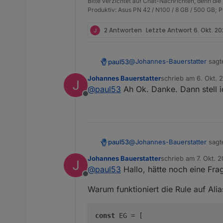
Bitte verzichtet auf Chat-Nachrichten, denn die
Produktiv: Asus PN 42 / N100 / 8 GB / 500 GB; 
2 Antworten
Letzte Antwort
6. Okt. 20
@
Johannes-Bauerstatter
sagt
paul53
Johannes Bauerstatter
schrieb am
6. Okt. 
zuletzt editiert von
@
paul53
Ah Ok. Danke. Dann stell i
Warum funktioniert das unte
Offline
Weil der js-controller nur bei
@
Johannes-Bauerstatter
sagt
paul53
Johannes Bauerstatter
schrieb am
7. Okt. 
zuletzt editiert von
@
paul53
Hallo, hätte noch eine Frag
Warum funktioniert das unte
Offline
Warum funktioniert die Rule auf Alia
Weil der js-controller nur bei
const
 EG = [
