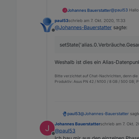
@
paul53
Hallo
Johannes Bauerstatter
paul53
schrieb am
7. Okt. 2020, 11:33
Warum funktion
zuletzt editiert von
@
Johannes-Bauerstatter
sagte:
Offline
const EG = [
    'alias.
setState('alias.0.Verbräuche.Ges
Unter "0_userd
    'alias.
    'alias.
    'alias.
Weshalb ist dies ein Alias-Datenpunk
    'alias.
    ];

Bitte verzichtet auf Chat-Nachrichten, denn die
on(EG, func
Produktiv: Asus PN 42 / N100 / 8 GB / 500 GB; 
{

    setStat
    ( getSt
    + getSt
    + getSt
@
Johannes-Bauerstatter
sagt
paul53
    + getSt
    - getSt
Johannes Bauerstatter
schrieb am
7. Okt. 
zuletzt editiert von
    ));

@
paul53
setState('alias.0.Verbräuc
Offline
Ich bau mir aus den einzelnen Phas