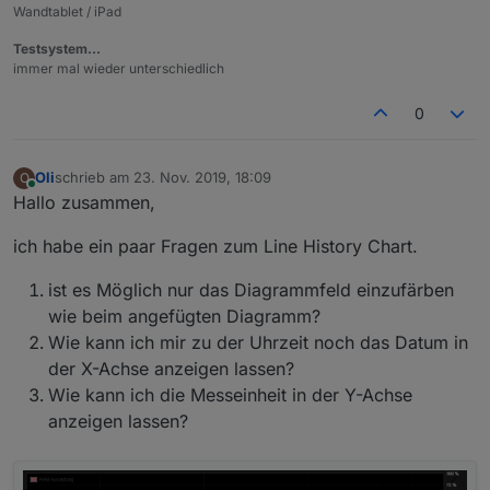
Wandtablet / iPad
Testsystem…
immer mal wieder unterschiedlich
0
Oli
schrieb am
23. Nov. 2019, 18:09
O
zuletzt editiert von
Online
Hallo zusammen,
ich habe ein paar Fragen zum Line History Chart.
ist es Möglich nur das Diagrammfeld einzufärben
wie beim angefügten Diagramm?
Wie kann ich mir zu der Uhrzeit noch das Datum in
der X-Achse anzeigen lassen?
Wie kann ich die Messeinheit in der Y-Achse
anzeigen lassen?