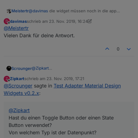
Meistertr
@
davimas
die widget müssen noch in die app
integriert werden
davimas
schrieb am
23. Nov. 2019, 16:24
D
zuletzt editiert von davimas
Offline
@
Meistertr
Vielen Dank für deine Antwort.
0
@
Zipkart
Scrounger
Hast du einen Toggle Button oder einen State
Zipkart
schrieb am
23. Nov. 2019, 17:21
Z
Button verwendet?
Edit:
zuletzt editiert von
Offline
@
Scrounger
sagte in
Test Adapter Material Design
Von welchem Typ ist der Datenpunkt?
Mach mal nen Export von dem Widget und poste
die raw daten des zugewiesenen datenpunktes.
Widgets v0.2.x
:
@
Zipkart
Hast du einen Toggle Button oder einen State
Button verwendet?
Von welchem Typ ist der Datenpunkt?