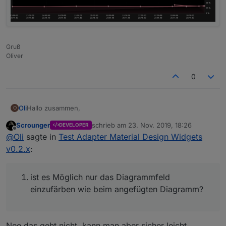
Gruß
Oliver
0
Hallo zusammen,
Oli
O
Scrounger
schrieb am
23. Nov. 2019, 18:26
DEVELOPER
ich habe ein paar Fragen zum Line History Chart.
zuletzt editiert von
Offline
@
Oli
sagte in
Test Adapter Material Design Widgets
ist es Möglich nur das Diagrammfeld einzufärben wie
v0.2.x
:
beim angefügten Diagramm?
Wie kann ich mir zu der Uhrzeit noch das Datum in der
X-Achse anzeigen lassen?
ist es Möglich nur das Diagrammfeld
Wie kann ich die Messeinheit in der Y-Achse anzeigen
einzufärben wie beim angefügten Diagramm?
lassen?
Nee das geht nicht, kann man aber sicher leicht