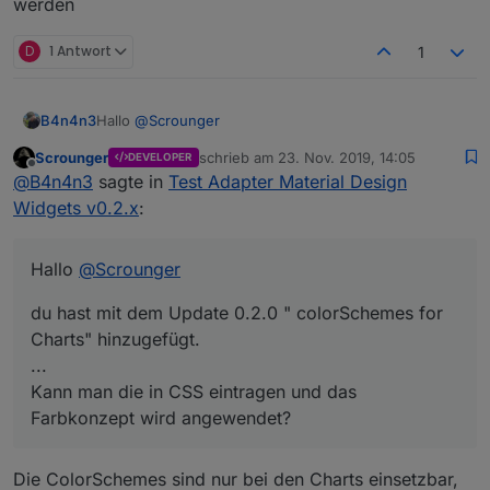
werden
nicht angezeigt.
Adapter inkompatibel mit der ioBroker App?
D
1 Antwort
1
Hallo
@
Scrounger
B4n4n3
Scrounger
schrieb am
23. Nov. 2019, 14:05
DEVELOPER
du hast mit dem Update 0.2.0 " colorSchemes for
zuletzt editiert von
Offline
@
B4n4n3
sagte in
Test Adapter Material Design
Charts" hinzugefügt.
Hierzu hab ich eine Frage: Kann ich die Farbangaben
Widgets v0.2.x
:
wie "material.brown" irgendwie verwenden?
Kann man die in CSS eintragen und das Farbkonzept
wird angewendet?
Hallo
@
Scrounger
du hast mit dem Update 0.2.0 " colorSchemes for
Charts" hinzugefügt.
...
Kann man die in CSS eintragen und das
Farbkonzept wird angewendet?
Die ColorSchemes sind nur bei den Charts einsetzbar,