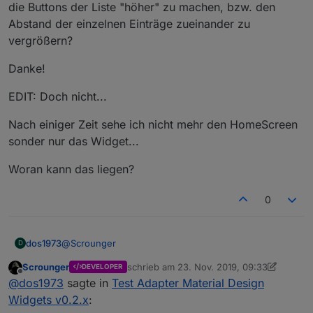
die Buttons der Liste "höher" zu machen, bzw. den
Abstand der einzelnen Einträge zueinander zu
vergrößern?
Danke!
EDIT: Doch nicht...
Nach einiger Zeit sehe ich nicht mehr den HomeScreen
sonder nur das Widget...
Woran kann das liegen?
0
@
Scrounger
dos1973
D
Scrounger
schrieb am
23. Nov. 2019, 09:33
DEVELOPER
Hi, kurze Frage, gibt/ gäbe es die Möglichkeit, dass
zuletzt editiert von Scrounger
Offline
@
dos1973
sagte in
Test Adapter Material Design
Du noch einen Farbwert zur Verfügung stellt, wenn
der Switch inaktiv ist.
Bei dunklen Screens wäre das Klasse.
Widgets v0.2.x
: