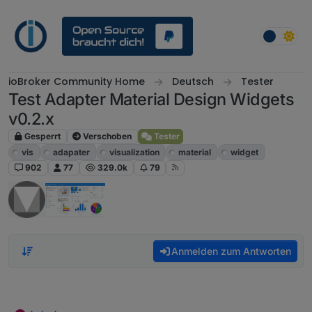
Weiter zum Inhalt
ioBroker Community Home
Deutsch
Tester
Test Adapter Material Design Widgets
v0.2.x
Gesperrt
Verschoben
Tester
vis
adapater
visualization
material
widget
902
77
329.0k
79
Anmelden zum Antworten