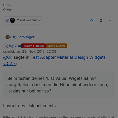
Gruß
Oliver
2 Antworten
0
@
Scrounger
Oli
O
sigi234
FORUM TESTING
MOST ACTIVE
sorry, aber ich habe mir deinen Link zig mal durchgelesen,
Online
schrieb am
23. Nov. 2019, 22:33
aber anscheinend reicht mein Horizont dafür nicht aus.
zuletzt editiert von
@
Oli
sagte in
Test Adapter Material Design Widgets
Wäre nett wenn du mir da etwas unter die Arme greifen
Was müsste ich in der Option 'time formats of x-axis'
könntest.
eingeben, damit ich zur Uhrzeit zusätzlich noch das Datum
v0.2.x
:
angezeigt bekomme?
Beim testen deines 'List Value' Wigets ist mir aufgefallen,
dass man die Höhe nicht ändern kann, ist das nur bei mir
so?
Beim testen deines 'List Value' Wigets ist mir
aufgefallen, dass man die Höhe nicht ändern kann,
ist das nur bei mir so?
Layout des Listenelements
Bitte benutzt das Voting rechts unten im Beitrag wenn er euch geholfen hat.