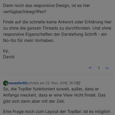
Dann noch das responsive Design, ist es hier
verfügbar/inbegriffen?
Finde auf die schnelle keine Antwort oder Erklärung hier
zu ohne die ganzen Threads zu durchforsten. Und ohne
responsive Eigenschaften der Darstellung Schrift - ein
No-Go für mein Vorhaben.
by,
David
1
nousefor82
schrieb am
22. Nov. 2019, 19:21
N
zuletzt editiert von nousefor82
Offline
So, die TopBar funktioniert soweit, außer, dass er
Anfangs meckert, dass er eine View nicht findet. Das
gibt sich dann aber mit der Zeit.
Eine Frage noch zum Layout der TopBar. Ist es möglich