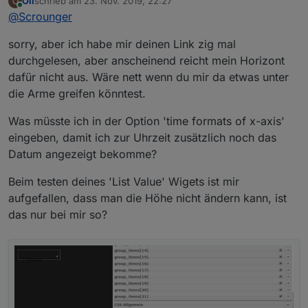
Oli
schrieb am
23. Nov. 2019, 22:27
O
zuletzt editiert von
Online
@
Scrounger
ist es Möglich nur das Diagrammfeld
einzufärben wie beim angefügten
Nee das geht nicht, kann man aber sicher leicht
Diagramm?
sorry, aber ich habe mir deinen Link zig mal
einbauen - ich schau mal. Am besten wäre wenn
durchgelesen, aber anscheinend reicht mein Horizont
du dazu ein Issue auf git anlegest, damit wir es
dafür nicht aus. Wäre nett wenn du mir da etwas unter
Wie kann ich mir zu der Uhrzeit noch das
nicht vergessen.
Datum in der X-Achse anzeigen lassen?
die Arme greifen könntest.
Du kannst über die Option 'time formats of x-axis'
im Editor ganz individuell dein format einstellen. Ist
Was müsste ich in der Option 'time formats of x-axis'
in der Doku entsprechend beschrieben:
eingeben, damit ich zur Uhrzeit zusätzlich noch das
Wie kann ich die Messeinheit in der Y-
https://github.com/Scrounger/ioBroker.vis-
Achse anzeigen lassen?
Datum angezeigt bekomme?
materialdesign#line-history-chart
Ist noch nicht implementiert. Hier das gleiche wie
oben, bitte ein issue auf github erstellen.
Beim testen deines 'List Value' Wigets ist mir
aufgefallen, dass man die Höhe nicht ändern kann, ist
das nur bei mir so?