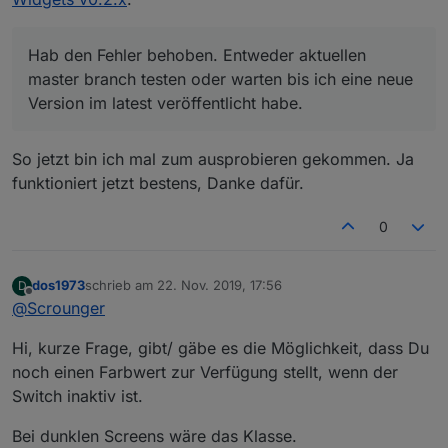
Hab den Fehler behoben. Entweder aktuellen
ausgeblendeten y Achsen ein wenn ich die
master branch testen oder warten bis ich eine neue
Linie abwähle. Wenn ich die y Achsen
Version im latest veröffentlicht habe.
anzeigen lasse werden sie auch ausgeblendet
Hab den Fehler behoben. Entweder aktuellen
wenn ich die Linie abwähle.
master branch testen oder warten bis ich eine neue
Version im latest veröffentlicht habe.
So jetzt bin ich mal zum ausprobieren gekommen. Ja
funktioniert jetzt bestens, Danke dafür.
0
dos1973
schrieb am
22. Nov. 2019, 17:56
D
zuletzt editiert von
Offline
@
Scrounger
Hi, kurze Frage, gibt/ gäbe es die Möglichkeit, dass Du
noch einen Farbwert zur Verfügung stellt, wenn der
Switch inaktiv ist.
Bei dunklen Screens wäre das Klasse.