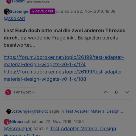
skokarl
S
Scrounger
schrieb am
22. Nov. 2019, 16:08
DEVELOPER
zuletzt editiert von
Offline
@
skokarl
Lest Euch doch bitte mal die zwei anderen Threads
durch
, da wurde die Frage inkl. Beispielen bereits
beantwortet...
Gehört der rechte Teil mit zum Widget ?
https://forum.iobroker.net/topic/26199/test-adapter-
material-design-widgets-v0-1-x/174
Wenn ja, wo finde ich den ?
https://forum.iobroker.net/topic/26199/test-adapter-
Wenn nein, was ist das für ein Widget ?
Danke und Gruß
material-design-widgets-v0-1-x/188
S
1 Antwort
0
@
Nikoxx
sagte in
Test Adapter Material Design
Scrounger
Widgets v0.2.x
:
Nikoxx
schrieb am
22. Nov. 2019, 16:55
N
zuletzt editiert von
Offline
@
Scrounger
said in
Genauso hab ich mir das gedacht, funktioniert
Test Adapter Material Design
aber leider nicht. Er blendet die
Widgets v0.2.x
: