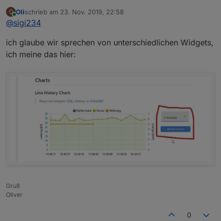
v0.2.x
:
Oli
schrieb am
23. Nov. 2019, 22:58
O
zuletzt editiert von
Online
@
sigi234
@
sigi234
und wo finde ich das?
ich glaube wir sprechen von unterschiedlichen Widgets,
ich meine das hier:
Warte, das ist das Widget List
Du meinst ja Value Select
Gruß
Oliver
0