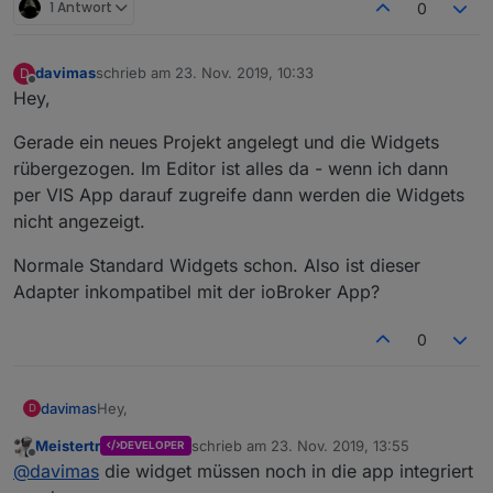
1 Antwort
0
davimas
schrieb am
23. Nov. 2019, 10:33
D
zuletzt editiert von
Offline
Hey,
Gerade ein neues Projekt angelegt und die Widgets
rübergezogen. Im Editor ist alles da - wenn ich dann
per VIS App darauf zugreife dann werden die Widgets
nicht angezeigt.
Normale Standard Widgets schon. Also ist dieser
Adapter inkompatibel mit der ioBroker App?
0
Hey,
davimas
D
Meistertr
schrieb am
23. Nov. 2019, 13:55
DEVELOPER
Gerade ein neues Projekt angelegt und die Widgets
zuletzt editiert von
Offline
@
davimas
die widget müssen noch in die app integriert
rübergezogen. Im Editor ist alles da - wenn ich dann
per VIS App darauf zugreife dann werden die Widgets
Normale Standard Widgets schon. Also ist dieser