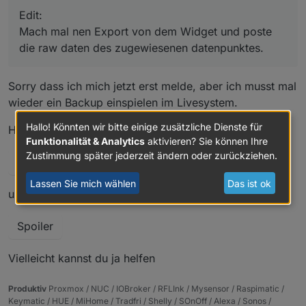
Edit:
Mach mal nen Export von dem Widget und poste
die raw daten des zugewiesenen datenpunktes.
Sorry dass ich mich jetzt erst melde, aber ich musst mal
wieder ein Backup einspielen im Livesystem.
Hallo! Könnten wir bitte einige zusätzliche Dienste für
Hier ist schon mal das Widget
Funktionalität & Analytics
aktivieren? Sie können Ihre
Zustimmung später jederzeit ändern oder zurückziehen.
Spoiler
Lassen Sie mich wählen
Das ist ok
und hier der Raw des Datenpunktes
Spoiler
Vielleicht kannst du ja helfen
Produktiv
Proxmox / NUC / IOBroker / RFLInk / Mysensor / Raspimatic /
Keymatic / HUE / MiHome / Tradfri / Shelly / SOnOff / Alexa / Sonos /