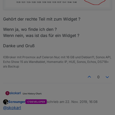
Gehört der rechte Teil mit zum Widget ?
Wenn ja, wo finde ich den ?
Wenn nein, was ist das für ein Widget ?
Danke und Gruß
IOBroker mit Proxmox auf Celeron Nuc mit 16 GB und Debian11, Sonos API,
Echo Show 15 als Wandtablet, Homematic IP, HUE, Sonos, Echos, DS718+
als Backup
0
skokarl
S
Scrounger
schrieb am
22. Nov. 2019, 16:08
DEVELOPER
zuletzt editiert von
Offline
@
skokarl