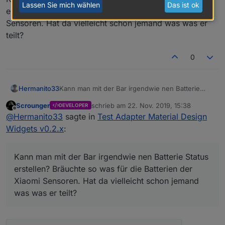
Lassen Sie mich wählen
Das ist ok
erstellen? Bräuchte so was für die Batterien der Xiaomi
Sensoren. Hat da vielleicht schon jemand was was er
teilt?
0
Hermanito33
Kann man mit der Bar irgendwie nen Batterie
Status erstellen? Bräuchte so was für die
Scrounger
schrieb am
22. Nov. 2019, 15:38
DEVELOPER
Batterien der Xiaomi Sensoren. Hat da vielleicht
zuletzt editiert von
Offline
@
Hermanito33
sagte in
Test Adapter Material Design
schon jemand was was er teilt?
Widgets v0.2.x
:
Kann man mit der Bar irgendwie nen Batterie Status
erstellen? Bräuchte so was für die Batterien der
Xiaomi Sensoren. Hat da vielleicht schon jemand
was was er teilt?