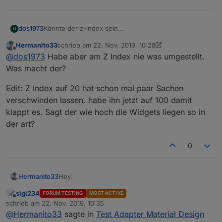
dos1973
Könnte der z-index sein...
D
Hermanito33
schrieb am
22. Nov. 2019, 10:28
zuletzt editiert von Hermanito33
Offline
@
dos1973
Habe aber am Z Index nie was umgestellt.
Was macht der?
Edit: Z Index auf 20 hat schon mal paar Sachen
verschwinden lassen. habe ihn jetzt auf 100 damit
klappt es. Sagt der wie hoch die Widgets liegen so in
der art?
0
Hey,
Hermanito33
sigi234
FORUM TESTING
MOST ACTIVE
Bei mir wird leider die View über das Menü links
Online
schrieb am
22. Nov. 2019, 10:35
gelegt. Bin die Einstellungen schon durch aber
zuletzt editiert von
@
Hermanito33
sagte in
Test Adapter Material Design
finde nichts. Ist bestimmt nur irgendwo ein