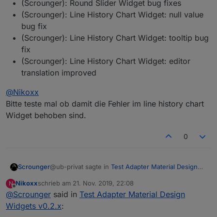
(Scrounger): Round Slider Widget bug fixes
Ich hole sie mir über SQL .
die Legende. Nun kann ich ja einzelne Linien
(Scrounger): Line History Chart Widget: null value
Hab mal deine beiden Widgets zum "Zeitraum" und
ausblenden wenn ich in der Legende auf den Namen
alle eingeblendet
"Refresh" importiert. Bei der Zeitwahl aktualisiert er bis
klicke. Wie schaffe ich es das nur eine y Achse
bug fix
7 Tage und danach zeigt er den chart nicht mehr an.
angezeigt wird egal welche Linie angezeigt wird. Bei
(Scrounger): Line History Chart Widget: tooltip bug
Wenn ich dann wieder unter 7 Tagen auswähle, dauert
mir blendet er immer eine zusätzliche y Achse ein,
fix
es manchmal einige min bis etwas angezeigt wird oder
wenn ich eine Line ausblende.
(Scrounger): Line History Chart Widget: editor
es passiert nichts. Auch der Refresh Button hilft leider
nicht.
translation improved
@
Nikoxx
Bitte teste mal ob damit die Fehler im line history chart
Widget behoben sind.
0
3 ausgeblendet
@ub-privat sagte in
Test Adapter Material Design
Scrounger
Widgets v0.2.x
:
Nikoxx
schrieb am
21. Nov. 2019, 22:08
N
zuletzt editiert von
Offline
@
Scrounger
said in
ODER ist eventuell auch etwas Ganzes
Test Adapter Material Design
"geplant".
Widgets v0.2.x
:
Nein ein "out of the box" Jalousie-Steuerung