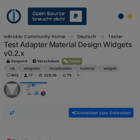
Weiter zum Inhalt
ioBroker Community Home
Deutsch
Tester
Test Adapter Material Design Widgets
v0.2.x
Gesperrt
Verschoben
Tester
vis
adapater
visualization
material
widget
902
77
329.5k
79
Anmelden zum Antworten