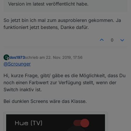
Version im latest veröffentlicht habe.
So jetzt bin ich mal zum ausprobieren gekommen. Ja
funktioniert jetzt bestens, Danke dafür.
0
dos1973
schrieb am
22. Nov. 2019, 17:56
D
zuletzt editiert von
Offline
@
Scrounger
Hi, kurze Frage, gibt/ gäbe es die Möglichkeit, dass Du
noch einen Farbwert zur Verfügung stellt, wenn der
Switch inaktiv ist.
Bei dunklen Screens wäre das Klasse.