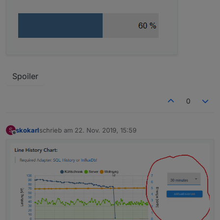
Spoiler
0
skokarl
schrieb am
22. Nov. 2019, 15:59
S
zuletzt editiert von
Offline