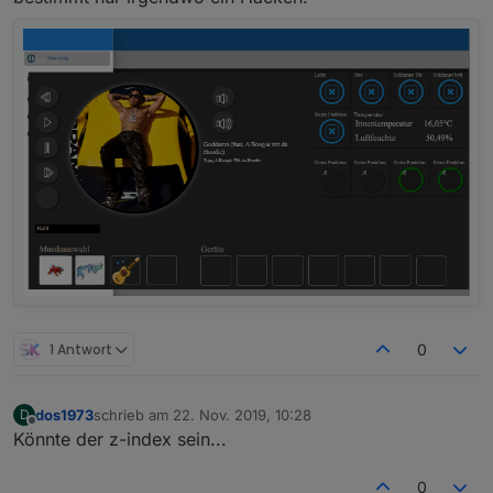
1 Antwort
0
dos1973
schrieb am
22. Nov. 2019, 10:28
D
zuletzt editiert von
Offline
Könnte der z-index sein...
0