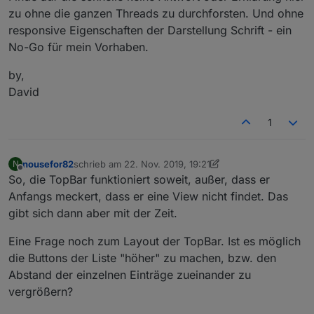
zu ohne die ganzen Threads zu durchforsten. Und ohne
responsive Eigenschaften der Darstellung Schrift - ein
No-Go für mein Vorhaben.
by,
David
1
nousefor82
schrieb am
22. Nov. 2019, 19:21
N
zuletzt editiert von nousefor82
Offline
So, die TopBar funktioniert soweit, außer, dass er
Anfangs meckert, dass er eine View nicht findet. Das
gibt sich dann aber mit der Zeit.
Eine Frage noch zum Layout der TopBar. Ist es möglich
die Buttons der Liste "höher" zu machen, bzw. den
Abstand der einzelnen Einträge zueinander zu
vergrößern?