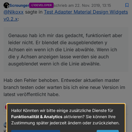
Widgets v0.2.x
:
Scrounger
schrieb am
22. Nov. 2019, 13:15
DEVELOPER
zuletzt editiert von
Offline
Welche Version ist bei dir installiert? Wenn ich mir
@
Nikoxx
sagte in
Test Adapter Material Design Widgets
den Screenshot mit den ausblendeten Linien
v0.2.x
:
Sollte die aktuelle von Github sein. 0.2.0
anschaue, denke ich das du nicht die aktuelle
Version hast.
Genauso hab ich mir das gedacht, funktioniert aber
Wenn z.B. alle Datensätze die Achse von
leider nicht. Er blendet die ausgeblendeten y
Datensatz[0] verwenden sollen, dann so:
Genauso hab ich mir das gedacht, funktioniert aber
Achsen ein wenn ich die Linie abwähle. Wenn ich
leider nicht. Er blendet die ausgeblendeten y Achsen
die y Achsen anzeigen lasse werden sie auch
ein wenn ich die Linie abwähle. Wenn ich die y Achsen
ausgeblendet wenn ich die Linie abwähle.
Du hast die Datenpunkte (Objekte) auch
anzeigen lasse werden sie auch ausgeblendet wenn
entsprechend bei den beiden Widgets angepasst?
ich die Linie abwähle.
Ja, Datenpunkte angelegt und die Datenpunkte im
Hab den Fehler behoben. Entweder aktuellen master
Widget auch begrenzt.
Hast du die Anzahl der Datenpunkte begrenzt?
branch testen oder warten bis ich eine neue Version im
latest veröffentlicht habe.
N
1 Antwort
0
?
Hallo! Könnten wir bitte einige zusätzliche Dienste für
Funktionalität & Analytics
aktivieren? Sie können Ihre
Zustimmung später jederzeit ändern oder zurückziehen.
Hermanito33
schrieb am
22. Nov. 2019, 13:49
zuletzt editiert von
Offline
Kann man mit der Bar irgendwie nen Batterie Status