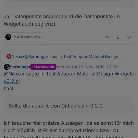
Ja, Datenpunkte angelegt und die Datenpunkte im
Widget auch begrenzt.
2 Antworten
0
@
Scrounger
said in
Test Adapter Material Design
Nikoxx
N
Widgets v0.2.x
:
Scrounger
schrieb am
22. Nov. 2019, 07:26
DEVELOPER
zuletzt editiert von
Offline
Welche Version ist bei dir installiert? Wenn ich mir
@
Nikoxx
sagte in
Test Adapter Material Design Widgets
den Screenshot mit den ausblendeten Linien
v0.2.x
:
Sollte die aktuelle von Github sein. 0.2.0
anschaue, denke ich das du nicht die aktuelle
hast.
Version hast.
Wenn z.B. alle Datensätze die Achse von
Sollte die aktuelle von Github sein. 0.2.0
Datensatz[0] verwenden sollen, dann so:
Genauso hab ich mir das gedacht, funktioniert aber
leider nicht. Er blendet die ausgeblendeten y Achsen
Ich brauche hier präzise Aussagen, da es sonst für mich
ein wenn ich die Linie abwähle. Wenn ich die y Achsen
Du hast die Datenpunkte (Objekte) auch
anzeigen lasse werden sie auch ausgeblendet wenn
nicht möglich ist Fehler zu reproduzieren bzw. zu
entsprechend bei den beiden Widgets angepasst?
ich die Linie abwähle.
finden. Deshalb immer die aktuelle Version angeben!