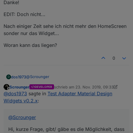
Danke!
EDIT: Doch nicht...
Nach einiger Zeit sehe ich nicht mehr den HomeScreen
sonder nur das Widget...
Woran kann das liegen?
0
@
Scrounger
dos1973
D
Scrounger
schrieb am
23. Nov. 2019, 09:33
DEVELOPER
Hi, kurze Frage, gibt/ gäbe es die Möglichkeit, dass
zuletzt editiert von Scrounger
Offline
@
dos1973
sagte in
Test Adapter Material Design
Du noch einen Farbwert zur Verfügung stellt, wenn
der Switch inaktiv ist.
Bei dunklen Screens wäre das Klasse.
Widgets v0.2.x
:
@
Scrounger
Hi, kurze Frage, gibt/ gäbe es die Möglichkeit, dass