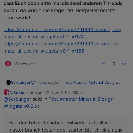
Lest Euch doch bitte mal die zwei anderen Threads
durch
, da wurde die Frage inkl. Beispielen bereits
beantwortet...
Gehört der rechte Teil mit zum Widget ?
https://forum.iobroker.net/topic/26199/test-adapter-
material-design-widgets-v0-1-x/174
Wenn ja, wo finde ich den ?
https://forum.iobroker.net/topic/26199/test-adapter-
Wenn nein, was ist das für ein Widget ?
Danke und Gruß
material-design-widgets-v0-1-x/188
S
1 Antwort
0
@
Nikoxx
sagte in
Test Adapter Material Design
Scrounger
Widgets v0.2.x
:
Nikoxx
schrieb am
22. Nov. 2019, 16:55
N
zuletzt editiert von
Offline
@
Scrounger
said in
Genauso hab ich mir das gedacht, funktioniert
Test Adapter Material Design
aber leider nicht. Er blendet die
Widgets v0.2.x
:
Hab den Fehler behoben. Entweder aktuellen
ausgeblendeten y Achsen ein wenn ich die
master branch testen oder warten bis ich eine neue
Linie abwähle. Wenn ich die y Achsen
Version im latest veröffentlicht habe.
anzeigen lasse werden sie auch ausgeblendet
Hab den Fehler behoben. Entweder aktuellen
wenn ich die Linie abwähle.
master branch testen oder warten bis ich eine neue