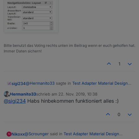
Bitte benutzt das Voting rechts unten im Beitrag wenn er euch geholfen hat.
Immer Daten sichern!
1
@
Hermanito33
sagte in
Test Adapter Material Design
sigi234
Widgets v0.2.x
:
Hermanito33
schrieb am
22. Nov. 2019, 10:38
zuletzt editiert von
Offline
Hey,
@
sigi234
Habs hinbekommen funktioniert alles :)
Siehe:
Bei mir wird leider die View über das Menü links
0
gelegt. Bin die Einstellungen schon durch aber
finde nichts. Ist bestimmt nur irgendwo ein
Hacken.
@
Scrounger
said in
Test Adapter Material Design
Nikoxx
N