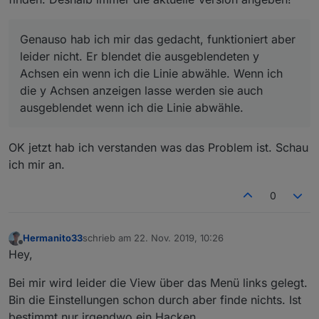
Ja, Datenpunkte angelegt und die Datenpunkte im
Widget auch begrenzt.
Hast du die Anzahl der Datenpunkte begrenzt?
Genauso hab ich mir das gedacht, funktioniert aber
leider nicht. Er blendet die ausgeblendeten y
Achsen ein wenn ich die Linie abwähle. Wenn ich
?
die y Achsen anzeigen lasse werden sie auch
ausgeblendet wenn ich die Linie abwähle.
OK jetzt hab ich verstanden was das Problem ist. Schau
ich mir an.
0
Hermanito33
schrieb am
22. Nov. 2019, 10:26
zuletzt editiert von
Offline
Hey,
Bei mir wird leider die View über das Menü links gelegt.
Bin die Einstellungen schon durch aber finde nichts. Ist
bestimmt nur irgendwo ein Hacken.