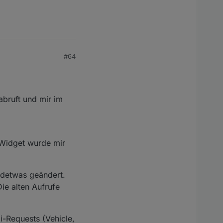
#64
abruft und mir im
 Widget wurde mir
ndetwas geändert.
Die alten Aufrufe
di-Requests (Vehicle,