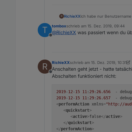
RichieXX
Ich habe nur Benutzername
R
tombox
schrieb am
15. Dez. 2019, 09:44
T
zuletzt editiert von
@
RichieXX
was passiert wenn du übe
Offline
RichieXX
schrieb am
15. Dez. 2019, 10:31
R
zuletzt editiert von RichieXX
Anschalten geht jetzt - hatte tatsäc
Offline
Abschalten funktioniert nicht:
2019
-
12
-
15
11
:
29
:
26.656
  - 
debug
2019
-
12
-
15
11
:
29
:
26.657
  - 
debug
<
performAction
xmlns
=
"http://aud
<
quickstart
>
<
active
>
false
</
active
>
</
quickstart
>
</
performAction
>