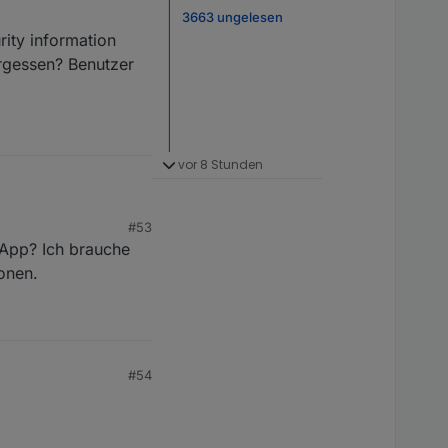
3663 ungelesen
ty information
ergessen? Benutzer
vor 8 Stunden
nformation found"
#53
enutzer und Passwort
r App? Ich brauche
ionen.
#54