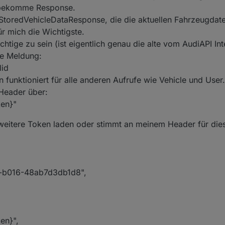
h bekomme Response.
 StoredVehicleDataResponse, die die aktuellen Fahrzeugdat
ür mich die Wichtigste.
richtige zu sein (ist eigentlich genau die alte vom AudiAPI Int
ie Meldung:
lid
funktioniert für alle anderen Aufrufe wie Vehicle und User.
Header über:
ken}"
 weitere Token laden oder stimmt an meinem Header für die
2-b016-48ab7d3db1d8",
en}",