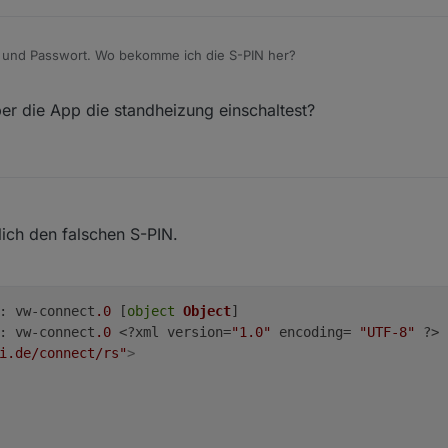
 und Passwort. Wo bekomme ich die S-PIN her?
r die App die standheizung einschaltest?
hlich den falschen S-PIN.
: vw-connect
.0
 [
object
Object
: vw-connect
.0
 <?xml version=
"1.0"
 encoding= 
"UTF-8"
i.de/connect/rs"
>