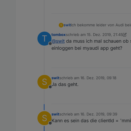
Ich bekomme leider von Audi bei
swit
S
tombox
schrieb am
15. Dez. 2019, 21:45
T
{
zuletzt editiert von tombox
@
swit
da muss ich mal schauen ob s
"error": "invalid_client",
Offline
"error_description": "Bad client c
Mach ich irgend etwas falsch?
einloggen bei myaudi app geht?
}
swit
schrieb am
16. Dez. 2019, 09:18
S
zuletzt editiert von
Ja das geht.
Offline
swit
schrieb am
16. Dez. 2019, 09:39
S
zuletzt editiert von
Kann es sein das die clientId = 'mmi
Offline