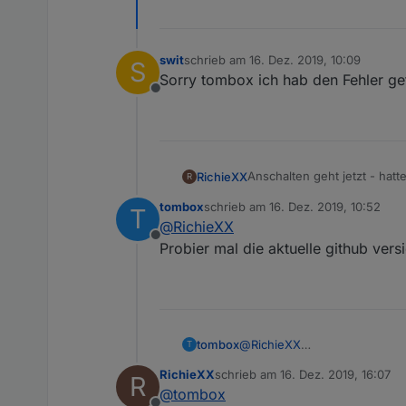
swit
schrieb am
16. Dez. 2019, 10:09
S
zuletzt editiert von
Sorry tombox ich hab den Fehler ge
Offline
Anschalten geht jetzt - hatt
RichieXX
R
Abschalten funktioniert nich
tombox
schrieb am
16. Dez. 2019, 10:52
T
2019-12-15 11:29:26.65
zuletzt editiert von
@
RichieXX
2019-12-15 11:29:26.65
Offline
Falsche URL ?
Probier mal die aktuelle github ver
<performAction xmlns="
<performAction xmlns="
htt
   <quickstart>

      <active>false</a
   </quickstart>

</performAction>

2019-12-15 11:29:26.65
tombox
@
RichieXX
T
2019-12-15 11:29:26.79
Probier mal die aktuelle gith
2019-12-15 11:29:26.79
RichieXX
schrieb am
16. Dez. 2019, 16:07
R
zuletzt editiert von
@
tombox