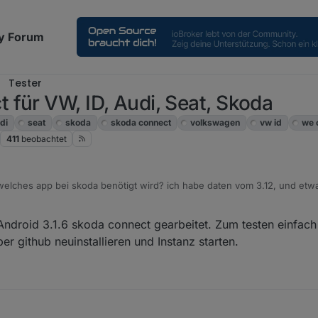
y Forum
Tester
für VW, ID, Audi, Seat, Skoda
di
seat
skoda
skoda connect
volkswagen
vw id
we 
411
beobachtet
elches app bei skoda benötigt wird? ich habe daten vom 3.12, und etw
m laufen, trotzdem will er mir die fahrdaten nicht aktualisieren. ich ha
telegram alarm eingerichtet um über neue daten informiert zu werden
Android 3.1.6 skoda connect gearbeitet. Zum testen einfach
r github neuinstallieren und Instanz starten.