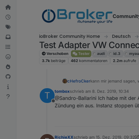
Weiter zum Inhalt
Communit
ioBroker Community Home
Deutsch
Test Adapter VW Connect 
Verschoben
Tester
audi
id.3
myau
3.7k
beiträge
462
kommentatoren
2.2m
aufrufe
cHefroCker
kann mir jemand sagen, w
verschiedene skoda apps a
tombox
schrieb am
8. Dez. 2019, 10:34
T
geöffnet, und mir einen 
zuletzt editiert von
@Sandro-Ballarini Ich habe mit der 
Offline
Zündung ein aus. Instanz stoppen übe
RichieXX
schrieb am
15. Dez. 2019, 09:32