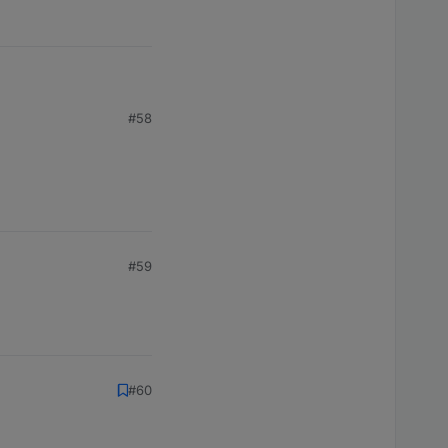
#58
#59
#60