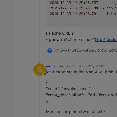
2019
-
12
-
15
11
:
29
:
26.657
  - 
debug
2019
-
12
-
15
11
:
29
:
26.790
  - 
debug
2019
-
12
-
15
11
:
29
:
26.791
  - 
info
:
Falsche URL ?
<performAction xmlns="
http://audi
T
1 Antwort
Letzte Antwort
16. Dez. 2019,
swit
schrieb am
15. Dez. 2019, 21:34
S
zuletzt editiert von
Ich bekomme leider von Audi beim 
Offline
{
"error": "invalid_client",
"error_description": "Bad client cred
}
Mach ich irgend etwas falsch?