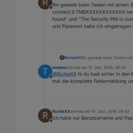
R
zuletzt editiert von RichieXX
Bin geeade beim Testen mit einem S
Offline
connect.0.TMBXXXXXXXXXXXX.remote
found" und "The Security PIN is cur
und Passwort habe ich eingetragen 
RichieXX
Bin geeade beim Testen mit
R
connect.0.TMBXXXXXXXXXXXX
tombox
schrieb am
15. Dez. 2019, 09:40
T
und "The Security PIN is cu
zuletzt editiert von
@
RichieXX
hi du hast sicher in den
habe ich eingetragen und d
Offline
mal die komplette Fehlermeldung und
RichieXX
schrieb am
15. Dez. 2019, 09:43
R
zuletzt editiert von
Ich habe nur Benutzername und Pas
Offline