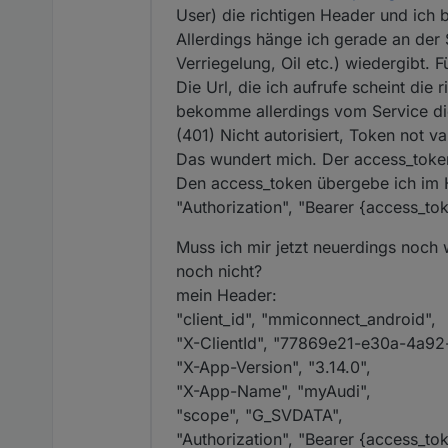
User) die richtigen Header und ic
Allerdings hänge ich gerade an der
Verriegelung, Oil etc.) wiedergibt. F
Die Url, die ich aufrufe scheint die 
bekomme allerdings vom Service d
(401) Nicht autorisiert, Token not va
Das wundert mich. Der access_token 
Den access_token übergebe ich im 
"Authorization", "Bearer {access_to
Muss ich mir jetzt neuerdings noch
noch nicht?
mein Header:
"client_id", "mmiconnect_android",
"X-ClientId", "77869e21-e30a-4a9
"X-App-Version", "3.14.0",
"X-App-Name", "myAudi",
"scope", "G_SVDATA",
"Authorization", "Bearer {access_tok