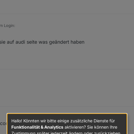
m Login:
ie auf audi seite was geändert haben
redentials"
Hallo! Könnten wir bitte einige zusätzliche Dienste für
connect_android' nicht mehr gültig ist?
Funktionalität & Analytics
aktivieren? Sie können Ihre
Zustimmung später jederzeit ändern oder zurückziehen.