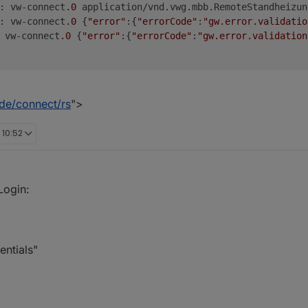
: vw-connect
.0
 application/vnd.
vwg
.
mbb
.
RemoteStandheizun
: vw-connect
.0
 {
"error"
:{
"errorCode"
:
"gw.error.validatio
 vw-connect
.0
 {
"error"
:{
"errorCode"
:
"gw.error.validation
.de/connect/rs
">
 10:52
Login:
entials"