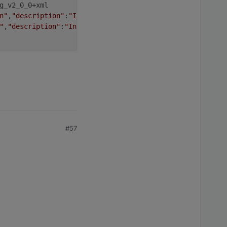
g_v2_0_0
n"
,
"description"
:
"Invalid Request"
"
,
"description"
:
"Invalid Request"
}}

#57