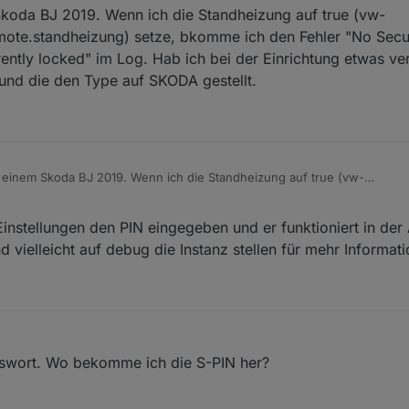
koda BJ 2019. Wenn ich die Standheizung auf true (vw-
.standheizung) setze, bkomme ich den Fehler "No Securi
rently locked" im Log. Hab ich bei der Einrichtung etwas v
und die den Type auf SKODA gestellt.
 einem Skoda BJ 2019. Wenn ich die Standheizung auf true (vw-
.remote.standheizung) setze, bkomme ich den Fehler "No Security i
rrently locked" im Log. Hab ich bei der Einrichtung etwas vergessen? B
 Einstellungen den PIN eingegeben und er funktioniert in de
ie den Type auf SKODA gestellt.
 vielleicht auf debug die Instanz stellen für mehr Informat
swort. Wo bekomme ich die S-PIN her?