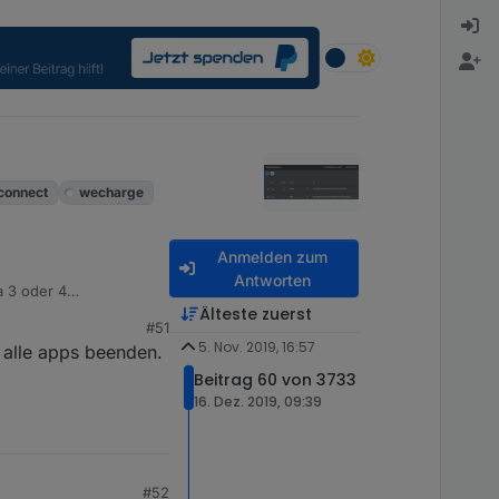
connect
wecharge
Anmelden zum
Antworten
a 3 oder 4
be jedes app aktiv
Älteste zuerst
#51
5. Nov. 2019, 16:57
 alle apps beenden.
Beitrag 60 von 3733
16. Dez. 2019, 09:39
#52