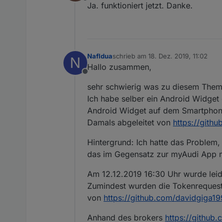
Offline
Ja. funktioniert jetzt. Danke.
NafIdua
schrieb am
18. Dez. 2019, 11:02
N
zuletzt editiert von
Hallo zusammen,
Offline
sehr schwierig was zu diesem Thema
Ich habe selber ein Android Widget
Android Widget auf dem Smartphon
Damals abgeleitet von
https://gith
Hintergrund: Ich hatte das Problem
das im Gegensatz zur myAudi App m
Am 12.12.2019 16:30 Uhr wurde leider
Zumindest wurden die Tokenrequests
von
https://github.com/davidgiga1
Anhand des brokers
https://github