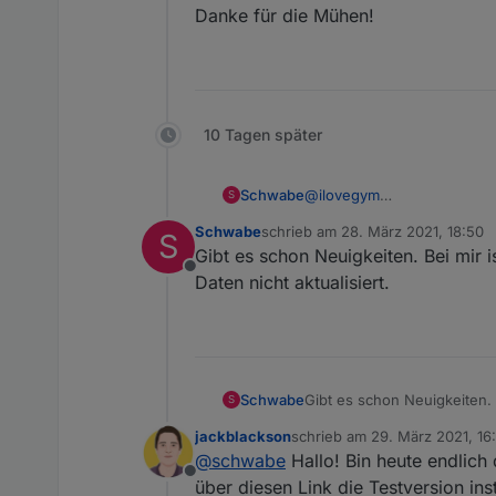
Danke für die Mühen!
10 Tagen später
Schwabe
@
ilovegym
S
Guten Abend ilovegym,
Schwabe
schrieb am
28. März 2021, 18:50
S
ich habe mittlerweile eine 
zuletzt editiert von
Gibt es schon Neuigkeiten. Bei mir i
unverändert. Da ich bei den
Offline
muss ich den Link eh händi
Daten nicht aktualisiert.
Der Stand bei mir ist noch i
Danke für die Mühen!
Schwabe
Gibt es schon Neuigkeiten. 
S
nicht aktualisiert.
jackblackson
schrieb am
29. März 2021, 16
zuletzt editiert von
@
schwabe
Hallo! Bin heute endlic
Offline
über diesen Link die Testversion inst