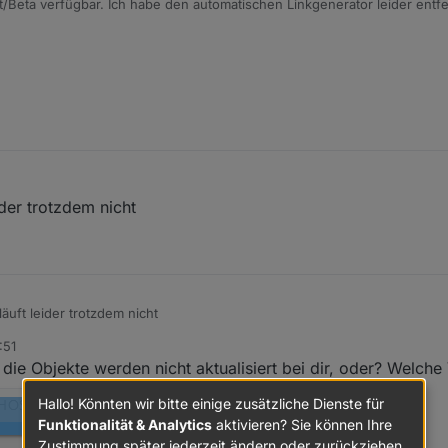
test/Beta verfügbar. Ich habe den automatischen Linkgenerator leider ent
obleme macht. Aber man muss dies ja nur einmal erzeugen, sollte möglich
immer noch Probleme habt.
der trotzdem nicht
uft leider trotzdem nicht
:51
die Objekte werden nicht aktualisiert bei dir, oder? Welche 
Hallo! Könnten wir bitte einige zusätzliche Dienste für
Funktionalität & Analytics
aktivieren? Sie können Ihre
Zustimmung später jederzeit ändern oder zurückziehen.