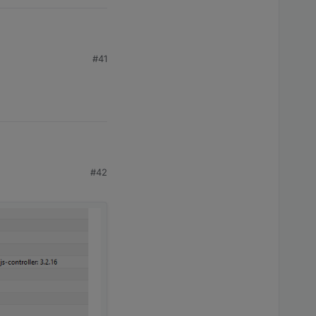
#41
#42