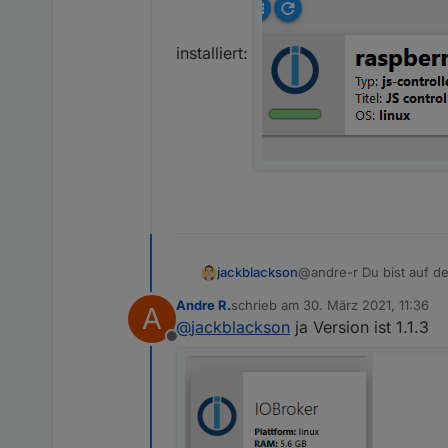
installiert:
jackblackson
@andre-r Du bist auf der
Andre R.
schrieb am
30. März 2021, 11:36
A
zuletzt editiert von
@
jackblackson
ja Version ist 1.1.3
Offline
installiert: