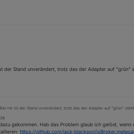
downgarde auf node.js 12.21.0 gemacht und meine NPM Version ist 6.14.11.
st der Stand unverändert, trotz das der Adapter auf "grün" 
 Adaptern die Einstellung stable habe, ist meine Meteoalarm Version no
sch eintragen. Ich verwende "
http://meteoalarm.eu/documents/rss/de/D
mmer 14.02.2021 23:30, sprich direkt nach der Installation.
Bei mir ist der Stand unverändert, trotz das der Adapter auf "grün" ste
:38
h dazu gekommen. Hab das Problem glaub ich gelöst, wenn 
allieren:
https://github.com/jack-blackson/ioBroker.meteoal