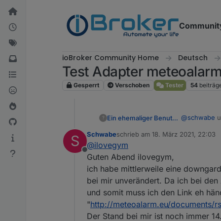
Weiter zum Inhalt
Communit
ioBroker Community Home
Deutsch
Test Adapter meteoalarm
Gesperrt
Verschoben
Tester
54
beiträg
@
schwabe
u
Ein ehemaliger Benutzer
?
überhaupt wa
Schwabe
schrieb am
18. März 2021, 22:03
S
Ich denke bei
zuletzt editiert von
@
ilovegym
probleme... 
Offline
iobroker und 
Guten Abend ilovegym,
ich habe mittlerweile eine downgard
bei mir unverändert. Da ich bei den
und somit muss ich den Link eh hän
"
http://meteoalarm.eu/documents/r
Der Stand bei mir ist noch immer 14.