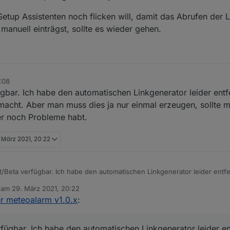
 Setup Assistenten noch flicken will, damit das Abrufen der 
manuell einträgst, sollte es wieder gehen.
:08
rfügbar. Ich habe den automatischen Linkgenerator leider en
acht. Aber man muss dies ja nur einmal erzeugen, sollte mö
er noch Probleme habt.
 März 2021, 20:22
test/Beta verfügbar. Ich habe den automatischen Linkgenerator leider ent
obleme macht. Aber man muss dies ja nur einmal erzeugen, sollte möglich
b am
29. März 2021, 20:22
immer noch Probleme habt.
editiert von
r meteoalarm v1.0.x
:
verfügbar. Ich habe den automatischen Linkgenerator leider 