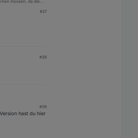
fernen müssen, da die
 sein. Bitte gebt mir
#37
#38
#39
Version hast du hier