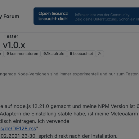
y Forum
Tester
 v1.0.x
e
9
kommentatoren
9.1k
aufrufe
9
beobachtet
ngerade Node-Versionen sind immer experimentell und nur zum Testen 
s geht, ist schon super.
 dir ist dann vielleicht auch noch npm 7 installiert, das macht in der Vers
??
alles läuft super mit node 12 oder 14, aber bitte immer mit npm 6.
e auf node.js 12.21.0 gemacht und meine NPM Version ist 6.1
 Adaptern die Einstellung stable habe, ist meine Meteoalarm
disch eintragen. Ich verwende
ss/de/DE128.rss
"
02.2021 23:30, sprich direkt nach der Installation.