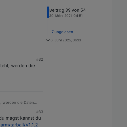
Beitrag 39 von 54
30. März 2021, 04:51
7 ungelesen
6. Juni 2025, 06:13
#32
 Der Status ist bei mir
steht, werden die
ch 1.0.9 und somit
E128.rss
"
ht, werden die Daten
#33
du magst kannst du
arm/tarball/V1.1.2