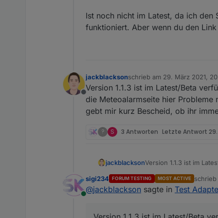
Ist noch nicht im Latest, da ich den
funktioniert. Aber wenn du den Link 
jackblackson
schrieb am
29. März 2021, 20
zuletzt editiert von
Version 1.1.3 ist im Latest/Beta ve
Offline
die Meteoalarmseite hier Probleme m
gebt mir kurz Bescheid, ob ihr imm
?
S
3 Antworten
Letzte Antwort
29.
jackblackson
Version 1.1.3 ist im La
Meteoalarmseite hier Pr
sigi234
schrie
FORUM TESTING
MOST ACTIVE
kurz Bescheid, ob ihr 
zuletzt 
@
jackblackson
sagte in
Test Adapte
Online
Version 1.1.3 ist im Latest/Beta 