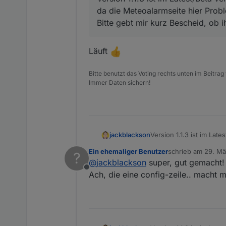
da die Meteoalarmseite hier Prob
Bitte gebt mir kurz Bescheid, ob 
Läuft
Bitte benutzt das Voting rechts unten im Beitrag
Immer Daten sichern!
jackblackson
Version 1.1.3 ist im La
Meteoalarmseite hier Pr
Ein ehemaliger Benutzer
schrieb am
29. Mä
?
kurz Bescheid, ob ihr 
zuletzt editiert von
@
jackblackson
super, gut gemacht!
Offline
Ach, die eine config-zeile.. macht ma