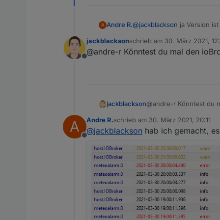
Andre R.
@
jackblackson
ja Version ist 
A
jackblackson
schrieb am
30. März 2021, 12
zuletzt editiert von
@andre-r Könntest du mal den ioBro
Offline
jackblackson
@andre-r Könntest du m
Andre R.
schrieb am
30. März 2021, 20:11
A
zuletzt editiert von
@
jackblackson
hab ich gemacht, es
Offline