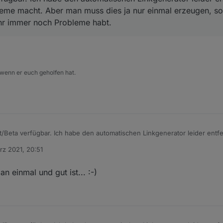
leme macht. Aber man muss dies ja nur einmal erzeugen, sol
ihr immer noch Probleme habt.
 wenn er euch geholfen hat.
test/Beta verfügbar. Ich habe den automatischen Linkgenerator leider ent
obleme macht. Aber man muss dies ja nur einmal erzeugen, sollte möglich
rz 2021, 20:51
immer noch Probleme habt.
n einmal und gut ist... :-)