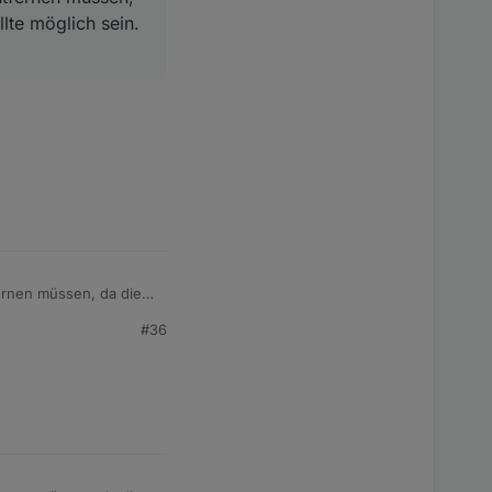
lte möglich sein.
fernen müssen, da die
 sein. Bitte gebt mir
#36