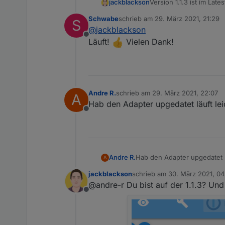
jackblackson
Version 1.1.3 ist im La
Meteoalarmseite hier Pr
Schwabe
schrieb am
29. März 2021, 21:29
S
kurz Bescheid, ob ihr 
zuletzt editiert von
@
jackblackson
Offline
Läuft!
Vielen Dank!
Andre R.
schrieb am
29. März 2021, 22:07
A
zuletzt editiert von
Hab den Adapter upgedatet läuft lei
Offline
Andre R.
Hab den Adapter upgedatet lä
A
jackblackson
schrieb am
30. März 2021, 04
zuletzt editiert von
@andre-r Du bist auf der 1.1.3? Und 
Offline