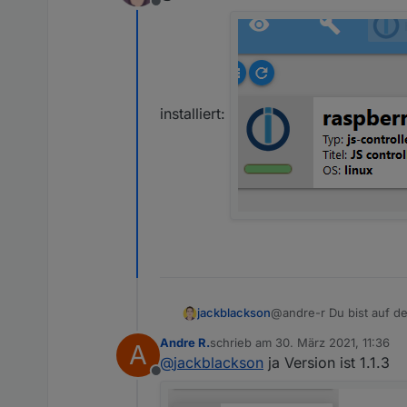
Offline
installiert:
jackblackson
@andre-r Du bist auf der
Andre R.
schrieb am
30. März 2021, 11:36
A
zuletzt editiert von
@
jackblackson
ja Version ist 1.1.3
Offline