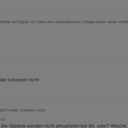
test/Beta verfügbar. Ich habe den automatischen Linkgenerator leider ent
obleme macht. Aber man muss dies ja nur einmal erzeugen, sollte möglich
immer noch Probleme habt.
der trotzdem nicht
uft leider trotzdem nicht
:51
die Objekte werden nicht aktualisiert bei dir, oder? Welche 