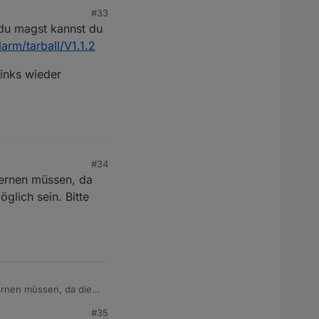
#33
du magst kannst du
arm/tarball/V1.1.2
Links wieder
#34
tfernen müssen, da
glich sein. Bitte
fernen müssen, da die
 sein. Bitte gebt mir
#35