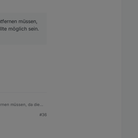
entfernen müssen,
lte möglich sein.
fernen müssen, da die
 sein. Bitte gebt mir
#36