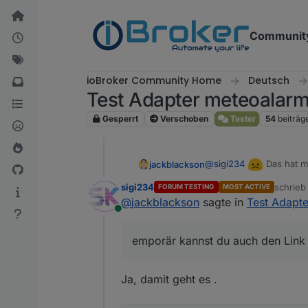
Weiter zum Inhalt
Communit
ioBroker Community Home
Deutsch
Test Adapter meteoalarm
Gesperrt
Verschoben
Tester
54
beiträg
@
sigi234
Das hat m
jackblackson
du auch den Link unten 
sigi234
schrie
FORUM TESTING
MOST ACTIVE
zuletzt 
@
jackblackson
sagte in
Test Adapte
Online
emporär kannst du auch den Link u
Ja, damit geht es .