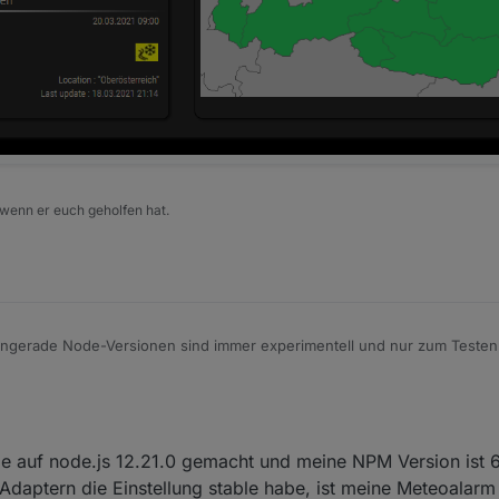
 wenn er euch geholfen hat.
ngerade Node-Versionen sind immer experimentell und nur zum Testen 
s geht, ist schon super.
 dir ist dann vielleicht auch noch npm 7 installiert, das macht in der Vers
??
alles läuft super mit node 12 oder 14, aber bitte immer mit npm 6.
e auf node.js 12.21.0 gemacht und meine NPM Version ist 6.1
 Adaptern die Einstellung stable habe, ist meine Meteoalarm