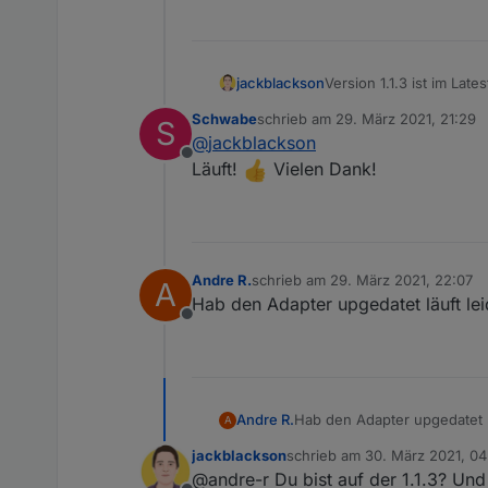
jackblackson
Version 1.1.3 ist im La
Meteoalarmseite hier Pr
Schwabe
schrieb am
29. März 2021, 21:29
S
kurz Bescheid, ob ihr 
zuletzt editiert von
@
jackblackson
Offline
Läuft!
Vielen Dank!
Andre R.
schrieb am
29. März 2021, 22:07
A
zuletzt editiert von
Hab den Adapter upgedatet läuft lei
Offline
Andre R.
Hab den Adapter upgedatet lä
A
jackblackson
schrieb am
30. März 2021, 04
zuletzt editiert von
@andre-r Du bist auf der 1.1.3? Und 