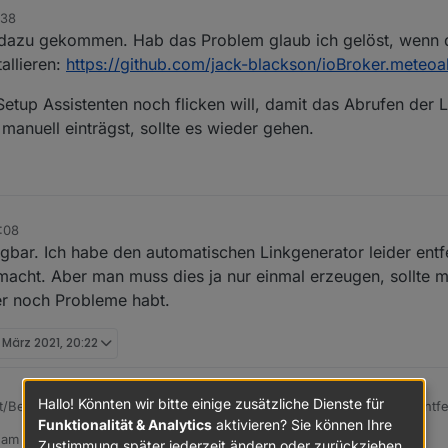
:38
h dazu gekommen. Hab das Problem glaub ich gelöst, wenn 
allieren:
https://github.com/jack-blackson/ioBroker.meteoal
 Setup Assistenten noch flicken will, damit das Abrufen der 
manuell einträgst, sollte es wieder gehen.
:08
rfügbar. Ich habe den automatischen Linkgenerator leider en
acht. Aber man muss dies ja nur einmal erzeugen, sollte mö
er noch Probleme habt.
 März 2021, 20:22
Hallo! Könnten wir bitte einige zusätzliche Dienste für
test/Beta verfügbar. Ich habe den automatischen Linkgenerator leider ent
Funktionalität & Analytics
aktivieren? Sie können Ihre
obleme macht. Aber man muss dies ja nur einmal erzeugen, sollte möglich
b am
29. März 2021, 20:22
immer noch Probleme habt.
Zustimmung später jederzeit ändern oder zurückziehen.
editiert von