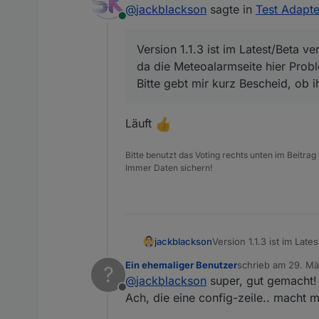
@
jackblackson
sagte in
Test Adapte
Online
Version 1.1.3 ist im Latest/Beta 
da die Meteoalarmseite hier Prob
Bitte gebt mir kurz Bescheid, ob 
Läuft
Bitte benutzt das Voting rechts unten im Beitrag
Immer Daten sichern!
jackblackson
Version 1.1.3 ist im La
Meteoalarmseite hier Pr
Ein ehemaliger Benutzer
schrieb am
29. Mä
?
kurz Bescheid, ob ihr 
zuletzt editiert von
@
jackblackson
super, gut gemacht!
Offline
Ach, die eine config-zeile.. macht ma