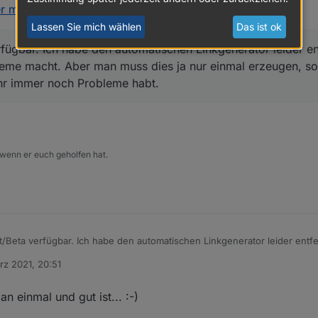
r meteoalarm v1.0.x
:
Lassen Sie mich wählen
Das ist ok
verfügbar. Ich habe den automatischen Linkgenerator leider 
leme macht. Aber man muss dies ja nur einmal erzeugen, sol
ihr immer noch Probleme habt.
 wenn er euch geholfen hat.
test/Beta verfügbar. Ich habe den automatischen Linkgenerator leider ent
obleme macht. Aber man muss dies ja nur einmal erzeugen, sollte möglich
rz 2021, 20:51
immer noch Probleme habt.
n einmal und gut ist... :-)