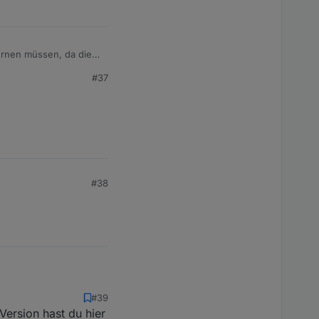
fernen müssen, da die
 sein. Bitte gebt mir
#37
#38
#39
Version hast du hier