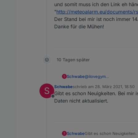
und somit muss ich den Link eh hän
"
http://meteoalarm.eu/documents/r
Der Stand bei mir ist noch immer 14.
Danke für die Mühen!
10 Tagen später
Schwabe
@
ilovegym
S
Guten Abend ilovegym,
Schwabe
schrieb am
28. März 2021, 18:50
S
ich habe mittlerweile eine 
zuletzt editiert von
Gibt es schon Neuigkeiten. Bei mir i
unverändert. Da ich bei den
Offline
muss ich den Link eh händi
Daten nicht aktualisiert.
Der Stand bei mir ist noch i
Danke für die Mühen!
Schwabe
Gibt es schon Neuigkeiten. 
S