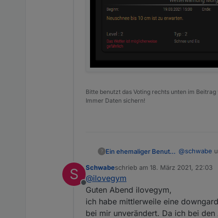
Bitte benutzt das Voting rechts unten im Beitrag
Immer Daten sichern!
@
schwabe
u
Ein ehemaliger Benutzer
?
überhaupt wa
Schwabe
schrieb am
18. März 2021, 22:03
S
Ich denke bei
zuletzt editiert von
@
ilovegym
probleme... 
Offline
iobroker und 
Guten Abend ilovegym,
ich habe mittlerweile eine downgard
bei mir unverändert. Da ich bei den