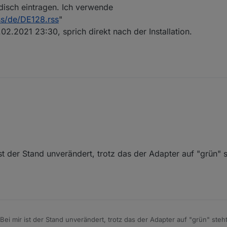
disch eintragen. Ich verwende
ss/de/DE128.rss
"
02.2021 23:30, sprich direkt nach der Installation.
downgarde auf node.js 12.21.0 gemacht und meine NPM Version ist 6.14.11.
st der Stand unverändert, trotz das der Adapter auf "grün" 
 Adaptern die Einstellung stable habe, ist meine Meteoalarm Version no
sch eintragen. Ich verwende "
http://meteoalarm.eu/documents/rss/de/D
mmer 14.02.2021 23:30, sprich direkt nach der Installation.
Bei mir ist der Stand unverändert, trotz das der Adapter auf "grün" ste