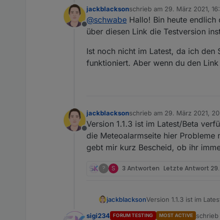
nicht aktualisiert.
jackblackson
schrieb am
29. März 2021, 16
zuletzt editiert von
@
schwabe
Hallo! Bin heute endlic
Offline
über diesen Link die Testversion inst
Ist noch nicht im Latest, da ich den
funktioniert. Aber wenn du den Link 
jackblackson
schrieb am
29. März 2021, 20
zuletzt editiert von
Version 1.1.3 ist im Latest/Beta ve
Offline
die Meteoalarmseite hier Probleme m
gebt mir kurz Bescheid, ob ihr imm
?
S
3 Antworten
Letzte Antwort
29.
jackblackson
Version 1.1.3 ist im La
Meteoalarmseite hier Pr
sigi234
schrie
FORUM TESTING
MOST ACTIVE
kurz Bescheid, ob ihr 
zuletzt 