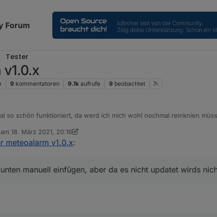
y Forum
Tester
 v1.0.x
e
9
kommentatoren
9.1k
aufrufe
9
beobachtet
al so schön funktioniert, da werd ich mich wohl nochmal reinknien müs
manuell einfügen, aber da es nicht updatet wirds nicht viel bringen.
b am
18. März 2021, 20:16
editiert von sigi234
r meteoalarm v1.0.x
:
nten manuell einfügen, aber da es nicht updatet wirds nicht