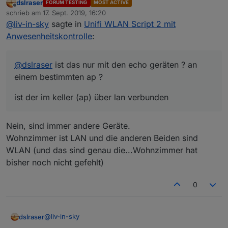
dslraser
FORUM TESTING
MOST ACTIVE
ist der im keller (ap) über lan verbunden
Offline
schrieb am
17. Sept. 2019, 16:20
zuletzt editiert von
@
liv-in-sky
sagte in
Unifi WLAN Script 2 mit
Anwesenheitskontrolle
:
@
dslraser
ist das nur mit den echo geräten ? an
einem bestimmten ap ?
ist der im keller (ap) über lan verbunden
Nein, sind immer andere Geräte.
Wohnzimmer ist LAN und die anderen Beiden sind
WLAN (und das sind genau die...Wohnzimmer hat
bisher noch nicht gefehlt)
0
@
liv-in-sky
dslraser