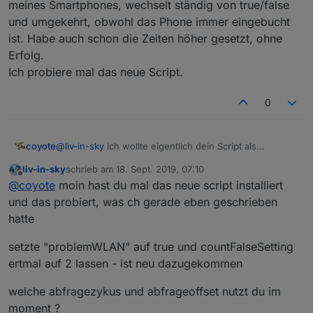
meines Smartphones, wechselt ständig von true/false
und umgekehrt, obwohl das Phone immer eingebucht
ist. Habe auch schon die Zeiten höher gesetzt, ohne
Erfolg.
Ich probiere mal das neue Script.
0
coyote
@
liv-in-sky
ich wollte eigentlich dein Script als
Anwesenheitserkennung mit nutzen (parallel habe ich
liv-in-sky
schrieb am
18. Sept. 2019, 07:10
noch ein anderes Script dafür laufen)
zuletzt editiert von
Offline
@
coyote
moin hast du mal das neue script installiert
Habe allerdings etwas Probleme damit, der Datenpunkt
meines Smartphones, wechselt ständig von true/false
und das probiert, was ch gerade eben geschrieben
und umgekehrt, obwohl das Phone immer eingebucht
hatte
ist. Habe auch schon die Zeiten höher gesetzt, ohne
Erfolg.
setzte "problemWLAN" auf true und countFalseSetting
Ich probiere mal das neue Script.
ertmal auf 2 lassen - ist neu dazugekommen
welche abfragezykus und abfrageoffset nutzt du im
moment ?