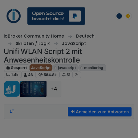
Weiter zum Inhalt
ioBroker Community Home
Deutsch
Skripten / Logik
JavaScript
Unifi WLAN Script 2 mit
Anwesenheitskontrolle
Gesperrt
JavaScript
javascript
monitoring
1.4k
46
584.8k
51
+4
Anmelden zum Antworten