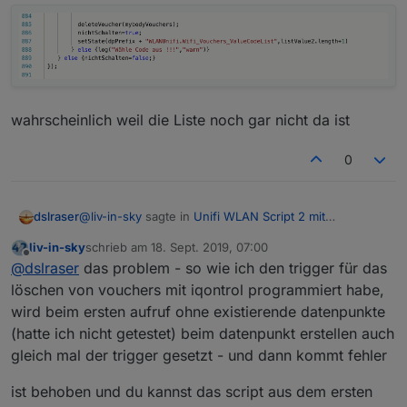
wahrscheinlich weil die Liste noch gar nicht da ist
0
@
liv-in-sky
sagte in
Unifi WLAN Script 2 mit
dslraser
Anwesenheitskontrolle
:
liv-in-sky
schrieb am
18. Sept. 2019, 07:00
zuletzt editiert von
Offline
ganzes-script-mit problemWLAN.txt
@
dslraser
das problem - so wie ich den trigger für das
löschen von vouchers mit iqontrol programmiert habe,
wird beim ersten aufruf ohne existierende datenpunkte
das schmeisst beim ersten Start einen Fehler und
bleibt dann stehen
(hatte ich nicht getestet) beim datenpunkt erstellen auch
gleich mal der trigger gesetzt - und dann kommt fehler
irgendwo hier
ist behoben und du kannst das script aus dem ersten