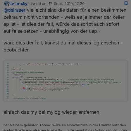
liv-in-sky
schrieb am
17. Sept. 2019, 17:20
zuletzt editiert von
Offline
sind die kurz oder wie alle anderen
@
dslraser
vielleicht sind die daten für einen bestimmten
zeitraum nicht vorhanden - weils es ja immer der keller
ap ist - ist dies der fall, würde das script auch sofort
ca 5h, also alle länger (vor 5h Neustart von so einigen
Geräten)
auf false setzen - unabhängig von der uap -
wäre dies der fall, kannst du mal dieses log ansehen -
beobachten
einfach das my bei mylog wieder entfernen
nach einem gelösten Thread wäre es sinnvoll dies in der Überschrift des
ersten Posts einzutragen [gelöst]-...
Bitte benutzt das Voting rechts unten