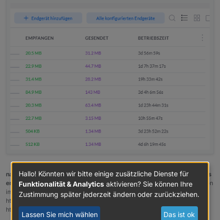
und da fehlt dann immer ein AP
Hallo! Könnten wir bitte einige zusätzliche Dienste für
nach einem gelösten Thread wäre es sinnvoll dies in der Überschrift des
ersten Posts einzutragen [gelöst]-...
Bitte benutzt das Voting rechts unten
Funktionalität & Analytics
aktivieren? Sie können Ihre
im Beitrag wenn er euch geholfen hat.
Forum-Tools:
PicPick
Zustimmung später jederzeit ändern oder zurückziehen.
https://picpick.app/en/download/ und ScreenToGif
https://www.screentogif.com/downloads.html
Lassen Sie mich wählen
Das ist ok