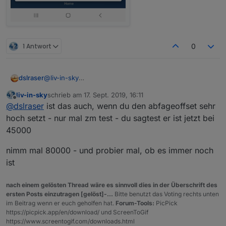
1 Antwort
0
dslraser
@
liv-in-sky
ich sehe es ja auch sporadisch bei iQontrol.
liv-in-sky
schrieb am
17. Sept. 2019, 16:11
Die Anzahl schwankt ja nicht nur um einen oder zwei,
zuletzt editiert von
Offline
@
dslraser
ist das auch, wenn du den abfageoffset sehr
sondern manchmal um die ganze Anzahl
angemeldeter Clients an einem oder sogar an zwei AP
hoch setzt - nur mal zm test - du sagtest er ist jetzt bei
zwische z.B. 7 und kurz drauf 15 oder 24(24 sind alle)
45000
In iQontrol stehen dann auch alle Geräte als noconect
und es steht dann auch kein Ap Name drinn.
nimm mal 80000 - und probier mal, ob es immer noch
Bei letzter Wechsel stehen dann auch die Geräte
ist
drinn,aber die haben nicht gewechselt bzw. sind nicht
in oder out
Schwer zu erklären...
nach einem gelösten Thread wäre es sinnvoll dies in der Überschrift des
ersten Posts einzutragen [gelöst]-...
Bitte benutzt das Voting rechts unten
im Beitrag wenn er euch geholfen hat.
Forum-Tools:
PicPick
https://picpick.app/en/download/ und ScreenToGif
https://www.screentogif.com/downloads.html