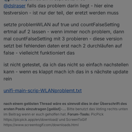
Es ist immer mal Keller oder Schlafzimmer (beider per
zuletzt editiert von
Offline
@
dslraser
falls das problem darin liegt - hier eine
WLAN angebunden)
testversion - ist nur der teil, der eretzt werden muss
setzte problemWLAN auf true und countFalseSetting
ertmal auf 2 lassen - wenn immer noch problem, dann
mal countFalseSetting mit 3 probieren - diese version
setzt bei fehlenden daten erst nach 2 durchläufen auf
false - vielleicht funktioniert das
ist nicht getestet, da ich das nicht so einfach nachstellen
kann - wenn es klappt mach ich das in s nächste update
rein
unifi-main-scrip-WLANproblemt.txt
nach einem gelösten Thread wäre es sinnvoll dies in der Überschrift des
ersten Posts einzutragen [gelöst]-...
Bitte benutzt das Voting rechts unten
im Beitrag wenn er euch geholfen hat.
Forum-Tools:
PicPick
https://picpick.app/en/download/ und ScreenToGif
https://www.screentogif.com/downloads.html