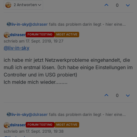
2 Antworten
0
@
dslraser
falls das problem darin liegt - hier eine
liv-in-sky
testversion - ist nur der teil, der eretzt werden muss
dslraser
FORUM TESTING
MOST ACTIVE
setzte problemWLAN auf true und countFalseSetting
Offline
schrieb am
17. Sept. 2019, 19:27
ertmal auf 2 lassen - wenn immer noch problem,
zuletzt editiert von
@
liv-in-sky
dann mal countFalseSetting mit 3 probieren - diese
ist nicht getestet, da ich das nicht so einfach
version setzt bei fehlenden daten erst nach 2
nachstellen kann - wenn es klappt mach ich das in s
durchläufen auf false - vielleicht funktioniert das
ich habe mir jetzt Netzwerkprobleme eingehandelt, die
nächste update rein
unifi-main-scrip-WLANproblemt.txt
muß ich erstmal lösen. (Ich habe einige Einstellungen im
Controller und im USG probiert)
Ich melde mich wieder........
0
@
dslraser
falls das problem darin liegt - hier eine
liv-in-sky
testversion - ist nur der teil, der eretzt werden muss
dslraser
FORUM TESTING
MOST ACTIVE
setzte problemWLAN auf true und countFalseSetting
Offline
schrieb am
17. Sept. 2019, 19:38
ertmal auf 2 lassen - wenn immer noch problem,
zuletzt editiert von