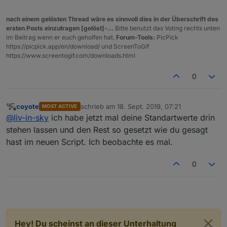
nach einem gelösten Thread wäre es sinnvoll dies in der Überschrift des
ersten Posts einzutragen [gelöst]-...
Bitte benutzt das Voting rechts unten
im Beitrag wenn er euch geholfen hat.
Forum-Tools:
PicPick
https://picpick.app/en/download/ und ScreenToGif
https://www.screentogif.com/downloads.html
0
coyote
schrieb am
18. Sept. 2019, 07:21
MOST ACTIVE
zuletzt editiert von
Offline
@
liv-in-sky
ich habe jetzt mal deine Standartwerte drin
stehen lassen und den Rest so gesetzt wie du gesagt
hast im neuen Script. Ich beobachte es mal.
0
Hey! Du scheinst an dieser Unterhaltung