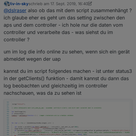
liv-in-sky
schrieb am
17. Sept. 2019, 16:40
das war jetzt mit 80000, gleich kurz nacheinander
zuletzt editiert von liv-in-sky
Offline
@
dslraser
also ob das mit dem script zusammenhängt ?
ich glaube eher es geht um das setting zwischen den
aps und dem controller - ich hole nur die daten vom
controller und verarbeite das - was siehst du im
controller ?
um im log die info online zu sehen, wenn sich ein gerät
abmeldet wegen der uap
kannst du im script folgendes machen - ist unter status3
in der getClients() funktion - damit kannst du dann das
log beobachten und gleichzeitig im controller
nachschauen, was da zu sehen ist