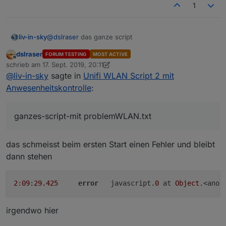
1
@
dslraser
das ganze script
liv-in-sky
dslraser
FORUM TESTING
MOST ACTIVE
ganzes-script-mit problemWLAN.txt
Offline
schrieb am
17. Sept. 2019, 20:11
zuletzt editiert von dslraser
@
liv-in-sky
sagte in
Unifi WLAN Script 2 mit
Anwesenheitskontrolle
:
ganzes-script-mit problemWLAN.txt
das schmeisst beim ersten Start einen Fehler und bleibt
dann stehen
2
:
09
:
29.425
error
	javascript.
0
 at 
Object
.<anon
irgendwo hier