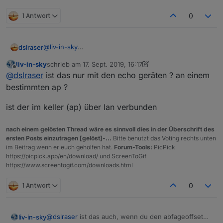
1 Antwort
0
@
liv-in-sky
dslraser
hier ist es gerade zu sehen.
liv-in-sky
schrieb am
17. Sept. 2019, 16:17
zuletzt editiert von liv-in-sky
Offline
@
dslraser
ist das nur mit den echo geräten ? an einem
bestimmten ap ?
ist der im keller (ap) über lan verbunden
nach einem gelösten Thread wäre es sinnvoll dies in der Überschrift des
ersten Posts einzutragen [gelöst]-...
Bitte benutzt das Voting rechts unten
Hier fehlt der AP Keller...
im Beitrag wenn er euch geholfen hat.
Forum-Tools:
PicPick
und hier kurz danach sind alle wieder da
https://picpick.app/en/download/ und ScreenToGif
https://www.screentogif.com/downloads.html
1 Antwort
0
@
dslraser
ist das auch, wenn du den abfageoffset
liv-in-sky