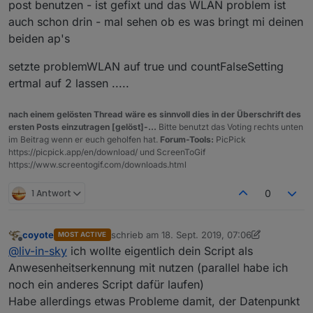
post benutzen - ist gefixt und das WLAN problem ist
auch schon drin - mal sehen ob es was bringt mi deinen
beiden ap's
wahrscheinlich weil die Liste noch gar nicht da ist
setzte problemWLAN auf true und countFalseSetting
ertmal auf 2 lassen .....
nach einem gelösten Thread wäre es sinnvoll dies in der Überschrift des
ersten Posts einzutragen [gelöst]-...
Bitte benutzt das Voting rechts unten
im Beitrag wenn er euch geholfen hat.
Forum-Tools:
PicPick
https://picpick.app/en/download/ und ScreenToGif
https://www.screentogif.com/downloads.html
1 Antwort
0
coyote
schrieb am
18. Sept. 2019, 07:06
MOST ACTIVE
zuletzt editiert von coyote
Offline
@
liv-in-sky
ich wollte eigentlich dein Script als
Anwesenheitserkennung mit nutzen (parallel habe ich
noch ein anderes Script dafür laufen)
Habe allerdings etwas Probleme damit, der Datenpunkt