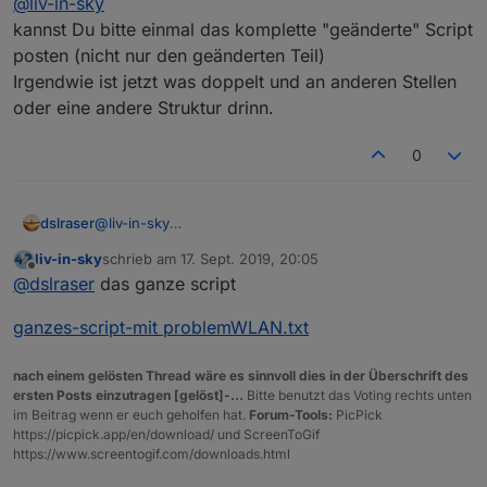
@
liv-in-sky
dann mal countFalseSetting mit 3 probieren - diese
ist nicht getestet, da ich das nicht so einfach
version setzt bei fehlenden daten erst nach 2
nachstellen kann - wenn es klappt mach ich das in s
kannst Du bitte einmal das komplette "geänderte" Script
durchläufen auf false - vielleicht funktioniert das
nächste update rein
unifi-main-scrip-WLANproblemt.txt
posten (nicht nur den geänderten Teil)
Irgendwie ist jetzt was doppelt und an anderen Stellen
oder eine andere Struktur drinn.
0
dslraser
@
liv-in-sky
kannst Du bitte einmal das komplette "geänderte"
liv-in-sky
schrieb am
17. Sept. 2019, 20:05
Script posten (nicht nur den geänderten Teil)
zuletzt editiert von
Offline
@
dslraser
das ganze script
Irgendwie ist jetzt was doppelt und an anderen Stellen
oder eine andere Struktur drinn.
ganzes-script-mit problemWLAN.txt
nach einem gelösten Thread wäre es sinnvoll dies in der Überschrift des
ersten Posts einzutragen [gelöst]-...
Bitte benutzt das Voting rechts unten
im Beitrag wenn er euch geholfen hat.
Forum-Tools:
PicPick
https://picpick.app/en/download/ und ScreenToGif
https://www.screentogif.com/downloads.html