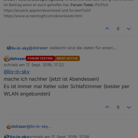
im Beitrag wenn er euch geholfen hat.
Forum-Tools:
PicPick
https://picpick.app/en/download/ und ScreenToGif
https://www.screentogif.com/downloads.html
0
@
dslraser
vielleicht sind die daten für einen
liv-in-sky
bestimmten zeitraum nicht vorhanden - weils es ja
dslraser
FORUM TESTING
MOST ACTIVE
immer der keller ap ist - ist dies der fall, würde das
wäre dies der fall, kannst du mal dieses log ansehen
Offline
schrieb am
17. Sept. 2019, 17:22
script auch sofort auf false setzen - unabhängig von
-beobachten
zuletzt editiert von
@
liv-in-sky
der uap -
mache ich nachher (jetzt ist Abendessen)
Es ist immer mal Keller oder Schlafzimmer (beider per
WLAN angebunden)
0
einfach das my bei mylog wieder entfernen
dslraser
@
liv-in-sky
mache ich nachher (jetzt ist Abendessen)
liv-in-sky
schrieb am
17. Sept. 2019, 17:58