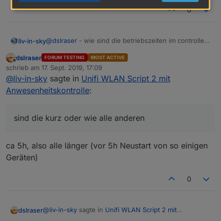
0
@
dslraser
- wie sind die betriebszeiten im controller
liv-in-sky
für diese geräte ? sind die kurz oder wie alle
dslraser
FORUM TESTING
MOST ACTIVE
anderen
Offline
schrieb am
17. Sept. 2019, 17:09
zuletzt editiert von
@
liv-in-sky
sagte in
Unifi WLAN Script 2 mit
Anwesenheitskontrolle
:
sind die kurz oder wie alle anderen
ca 5h, also alle länger (vor 5h Neustart von so einigen
Geräten)
0
@
liv-in-sky
sagte in
Unifi WLAN Script 2 mit
dslraser
Anwesenheitskontrolle
: