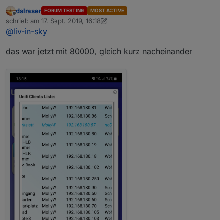
sehr hoch setzt - nur mal zm test - du sagtest er ist
dslraser
FORUM TESTING
MOST ACTIVE
jetzt bei 45000
nimm mal 80000 - und probier mal, ob es immer noch
Offline
schrieb am
17. Sept. 2019, 16:18
ist
zuletzt editiert von dslraser
@
liv-in-sky
das war jetzt mit 80000, gleich kurz nacheinander