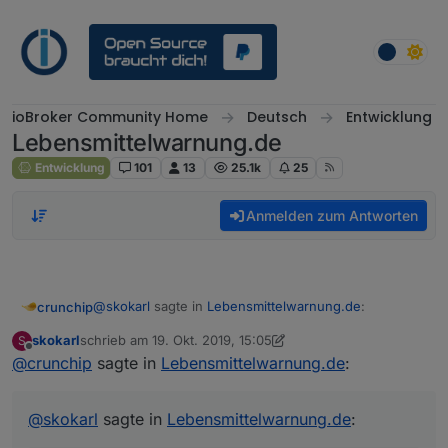
Weiter zum Inhalt
ioBroker Community Home
Deutsch
Entwicklung
Lebensmittelwarnung.de
Entwicklung
101
13
25.1k
25
Anmelden zum Antworten
@
skokarl
sagte in
Lebensmittelwarnung.de
:
crunchip
skokarl
schrieb am
19. Okt. 2019, 15:05
S
zuletzt editiert von skokarl
Offline
@
crunchip
sagte in
und rechts aller Warnungen ?
Lebensmittelwarnung.de
:
finde den Baum auch gerade nicht
@
skokarl
sagte in
Lebensmittelwarnung.de
:
wie lass ich mir alle Meldungen anzeigen