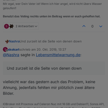
Mir egal, wer Dein Vater ist! Wenn ich hier angel, wird nicht übers Wasser
gelaufen!!
Benutzt das Voting rechts unten im Beitrag wenn er euch geholfen hat.
S
2 Antworten
0
Nashra
Und zurzeit ist die Seite von denen down
skokarl
schrieb am
20. Okt. 2019, 13:27
S
zuletzt editiert von
Offline
@
Nashra
sagte in
Lebensmittelwarnung.de
:
Und zurzeit ist die Seite von denen down
vielleicht war das gestern auch das Problem, keine
Ahnung, jedenfalls fehlten mir plötzlich zwei ältere
Bilder.
IOBroker mit Proxmox auf Celeron Nuc mit 16 GB und Debian11, Sonos API,