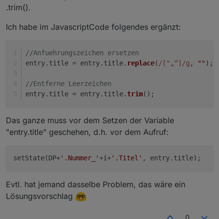
.trim().
schedule("*/10 * * * *", RSS_einlesen);  // alle 1
Ich habe im JavascriptCode folgendes ergänzt:
//Anfuehrungszeichen ersetzen 
entry.
title
 = entry.
title
.
replace
(
/["„“]/g
, 
""
);
//Entferne Leerzeichen
entry.
title
 = entry.
title
.
trim
();
Das ganze muss vor dem Setzen der Variable
"entry.title" geschehen, d.h. vor dem Aufruf:
setState(DP+
'.Nummer_'
+i+
'.Titel'
, entry.title);
Evtl. hat jemand dasselbe Problem, das wäre ein
Lösungsvorschlag
0