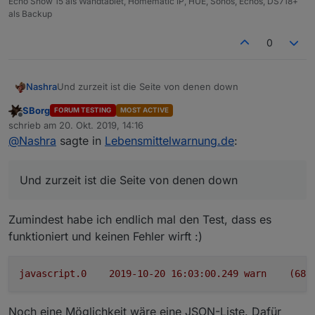
Echo Show 15 als Wandtablet, Homematic IP, HUE, Sonos, Echos, DS718+
als Backup
0
Nashra
Und zurzeit ist die Seite von denen down
SBorg
FORUM TESTING
MOST ACTIVE
Offline
schrieb am
20. Okt. 2019, 14:16
zuletzt editiert von
@
Nashra
sagte in
Lebensmittelwarnung.de
:
Und zurzeit ist die Seite von denen down
Zumindest habe ich endlich mal den Test, dass es
funktioniert und keinen Fehler wirft :)
javascript.0
2019-10-20 16:03:00.249	
warn
(683
Noch eine Möglichkeit wäre eine JSON-Liste. Dafür