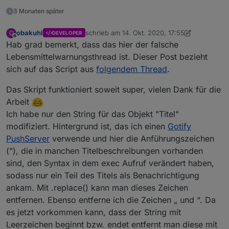
                    if (quer) {

3 Monaten später
                        // Titel links, Inhalt rec
                        tabelle ='<table class="r
                        for (var i = 0; i <result
obakuhl
schrieb am
14. Okt. 2020, 17:55
O
DEVELOPER
zuletzt editiert von obakuhl
Offline
                            tabelle += '<tr><td>'
Hab grad bemerkt, dass das hier der falsche
                        }

Lebensmittelwarnungsthread ist. Dieser Post bezieht
                    } else {

sich auf das Script aus
folgendem Thread
.
                        // Titel oben, INhalt daru
                        tabelle ='<table class="r
Das Skript funktioniert soweit super, vielen Dank für die
                        for (var j = 0; j <result
                            tabelle += '<tr><td>'
Arbeit
                        }

Ich habe nur den String für das Objekt "Titel"
                    }

modifiziert. Hintergrund ist, das ich einen
Gotify
                    tabelle += '</tbody></table>';
PushServer
verwende und hier die Anführungszeichen
                    setState(idFeedTabelle, tabell
                }

("), die in manchen Titelbeschreibungen vorhanden
            });

sind, den Syntax in dem exec Aufruf verändert haben,
        } else  {

sodass nur ein Teil des Titels als Benachrichtigung
            log(error, 'error');

ankam. Mit .replace() kann man dieses Zeichen
        }

    });   // Ende request 

entfernen. Ebenso entferne ich die Zeichen „ und “. Da
    log('RSS-Feed ' + link + ' eingelesen');

es jetzt vorkommen kann, dass der String mit
}

Leerzeichen beginnt bzw. endet entfernt man diese mit