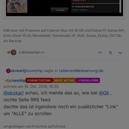
IOBroker mit Proxmox auf Celeron Nuc mit 16 GB und Debian11, Sonos API,
Echo Show 15 als Wandtablet, Homematic IP, HUE, Sonos, Echos, DS718+
als Backup
O
2 Antworten
0
@
crunchip
sagte in
Lebensmittelwarnung.de
:
skokarl
S
crunchip
FORUM TESTING
MOST ACTIVE
DEVELOPER
Abwesend
@
skokarl
sagte in
Lebensmittelwarnung.de
:
schrieb am
19. Okt. 2019, 15:35
zuletzt editiert von
@
skokarl
achso, ich meinte das so, wie bei
@
Oli
,
lol..... view in widget....
rechte Seite RRS feed
und rechts aller Warnungen ?
dachte das ist irgendwie noch ein zusätzlicher "Link"
alle, heisst bei mir 5 Meldungen....1 links, 4 rechts
um "ALLE" zu scrollen
finde den Baum auch gerade nicht
wie lass ich mir alle Meldungen anzeigen
umgestiegen von Proxmox auf Unraid