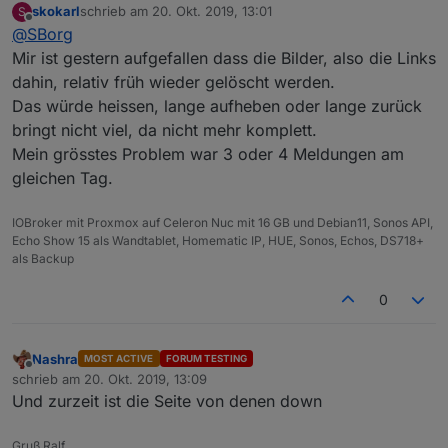
skokarl
schrieb am
20. Okt. 2019, 13:01
S
konfigurierbar auf die letzten xx Datensätze (ob mit oder
zuletzt editiert von
Offline
@
SBorg
ohne angewendeten Filter erst mal außen vorgelassen).
Das könnte ich dann in einem DP als HTML zur
Mir ist gestern aufgefallen dass die Bilder, also die Links
Verfügung stellen. Als einzelne Datenpunkte wird das
dahin, relativ früh wieder gelöscht werden.
einfach zu viel. Leider müsste man sich dann auf ein
Das würde heissen, lange aufheben oder lange zurück
Aussehen einigen, da die Liste dann eher statischer
bringt nicht viel, da nicht mehr komplett.
Natur (was das Aussehen betrifft, nicht die Daten ;) ).
Oder eine Art Template, bei der sich dann jeder sein
Mein grösstes Problem war 3 oder 4 Meldungen am
Aussehen der Liste zusammenstellt und die Platzhalter
gleichen Tag.
dann mit den Daten befüllt werden...
IOBroker mit Proxmox auf Celeron Nuc mit 16 GB und Debian11, Sonos API,
Echo Show 15 als Wandtablet, Homematic IP, HUE, Sonos, Echos, DS718+
als Backup
0
Nashra
MOST ACTIVE
FORUM TESTING
Offline
schrieb am
20. Okt. 2019, 13:09
zuletzt editiert von
Und zurzeit ist die Seite von denen down
Gruß Ralf