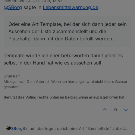
schrieb am
20. Okt. 2019, 12:52
ohne angewendeten Filter erst mal außen vorgelassen).
zuletzt editiert von
@
SBorg
sagte in
Lebensmittelwarnung.de
:
Das könnte ich dann in einem DP als HTML zur
Verfügung stellen. Als einzelne Datenpunkte wird das
einfach zu viel. Leider müsste man sich dann auf ein
Oder eine Art Template, bei der sich dann jeder sein
Aussehen einigen, da die Liste dann eher statischer
Natur (was das Aussehen betrifft, nicht die Daten ;) ).
Aussehen der Liste zusammenstellt und die
Oder eine Art Template, bei der sich dann jeder sein
Platzhalter dann mit den Daten befüllt werden...
Aussehen der Liste zusammenstellt und die Platzhalter
dann mit den Daten befüllt werden...
Template würde ich eher befürworten damit jeder es
selbst in der Hand hat wie es aussehen soll
Gruß Ralf
Mir egal, wer Dein Vater ist! Wenn ich hier angel, wird nicht übers Wasser
gelaufen!!
Benutzt das Voting rechts unten im Beitrag wenn er euch geholfen hat.
0
SBorg
Bin am überlegen ob ich eine Art "Sammelliste" anbieten
könnte. Da alle Meldungen zu viel werden, z.B.