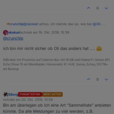
0
crunchip
@
skokarl
achso, ich meinte das so, wie bei
@
Oli
,
rechte Seite RRS feed
skokarl
schrieb am
19. Okt. 2019, 15:39
S
dachte das ist irgendwie noch ein zusätzlicher "Link"
zuletzt editiert von
Offline
@
crunchip
um "ALLE" zu scrollen
ich bin mir nicht sicher ob Oli das anders hat ....
IOBroker mit Proxmox auf Celeron Nuc mit 16 GB und Debian11, Sonos API,
Echo Show 15 als Wandtablet, Homematic IP, HUE, Sonos, Echos, DS718+
als Backup
0
SBorg
FORUM TESTING
MOST ACTIVE
Offline
schrieb am
20. Okt. 2019, 10:58
zuletzt editiert von
Bin am überlegen ob ich eine Art "Sammelliste" anbieten
könnte. Da alle Meldungen zu viel werden, z.B.