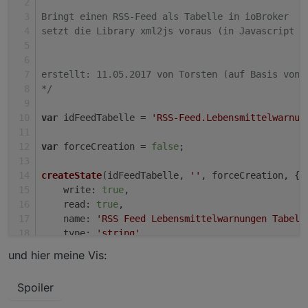
wie lass ich mir alle Meldungen anzeigen
Bringt einen RSS-Feed als Tabelle in ioBroker
setzt die Library xml2js voraus (in Javascript E
erstellt: 11.05.2017 von Torsten (auf Basis von 
*/
var
 idFeedTabelle = 
'RSS-Feed.Lebensmittelwarnun
var
 forceCreation = 
false
;
createState
(idFeedTabelle, 
''
, forceCreation, {
    write: 
true
,
    read: 
true
,
    name: 
'RSS Feed Lebensmittelwarnungen Tabell
    type: 
'string'
,
    desc: 
'Lebensmittelwarnungen RSS Feed als HT
und hier meine Vis:
    role: 
'html'
});
Spoiler
var
 link = 
'https://www.lebensmittelwarnung.de/b