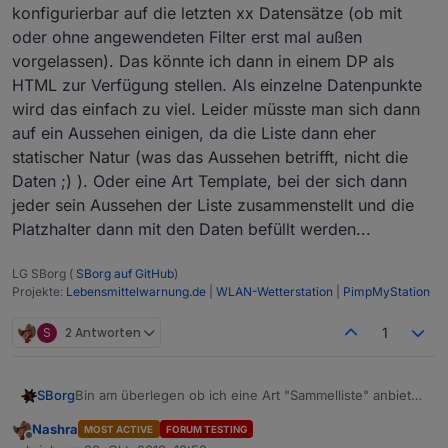
konfigurierbar auf die letzten xx Datensätze (ob mit
oder ohne angewendeten Filter erst mal außen
vorgelassen). Das könnte ich dann in einem DP als
HTML zur Verfügung stellen. Als einzelne Datenpunkte
wird das einfach zu viel. Leider müsste man sich dann
auf ein Aussehen einigen, da die Liste dann eher
statischer Natur (was das Aussehen betrifft, nicht die
Daten ;) ). Oder eine Art Template, bei der sich dann
jeder sein Aussehen der Liste zusammenstellt und die
Platzhalter dann mit den Daten befüllt werden...
LG SBorg (
SBorg auf GitHub
)
Projekte:
Lebensmittelwarnung.de
|
WLAN-Wetterstation
|
PimpMyStation
S
2 Antworten
1
SBorg
Bin am überlegen ob ich eine Art "Sammelliste" anbieten
könnte. Da alle Meldungen zu viel werden, z.B.
Nashra
MOST ACTIVE
FORUM TESTING
konfigurierbar auf die letzten xx Datensätze (ob mit oder
Offline