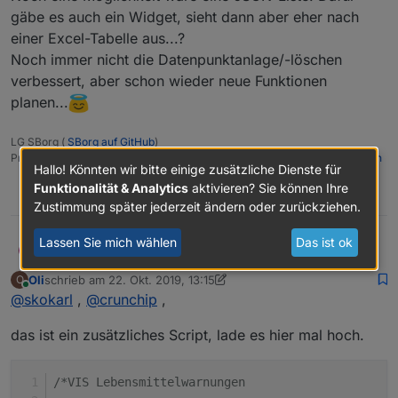
gäbe es auch ein Widget, sieht dann aber eher nach
einer Excel-Tabelle aus...?
Noch immer nicht die Datenpunktanlage/-löschen
verbessert, aber schon wieder neue Funktionen
planen...
LG SBorg (
SBorg auf GitHub
)
Projekte:
Lebensmittelwarnung.de
|
WLAN-Wetterstation
|
PimpMyStation
Hallo! Könnten wir bitte einige zusätzliche Dienste für
Funktionalität & Analytics
aktivieren? Sie können Ihre
0
Zustimmung später jederzeit ändern oder zurückziehen.
Lassen Sie mich wählen
Das ist ok
@
crunchip
sagte in
Lebensmittelwarnung.de
:
skokarl
S
Oli
schrieb am
22. Okt. 2019, 13:15
O
zuletzt editiert von Oli
Online
@
skokarl
,
@
@
skokarl
crunchip
sagte in
,
Lebensmittelwarnung.de
:
lol..... view in widget....
das ist ein zusätzliches Script, lade es hier mal hoch.
und rechts aller Warnungen ?
alle, heisst bei mir 5 Meldungen....1 links, 4 rechts
/*VIS Lebensmittelwarnungen
finde den Baum auch gerade nicht