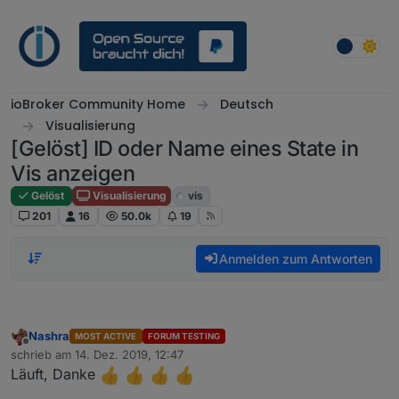
Weiter zum Inhalt
ioBroker Community Home
Deutsch
Visualisierung
[Gelöst] ID oder Name eines State in
Vis anzeigen
Gelöst
Visualisierung
vis
201
16
50.0k
19
Anmelden zum Antworten
Nashra
MOST ACTIVE
FORUM TESTING
Offline
schrieb am
14. Dez. 2019, 12:47
zuletzt editiert von
Läuft, Danke