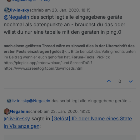
liv-in-sky
schrieb am
23. Jan. 2020, 18:15
coole Erweiterung des Scripts.
zuletzt editiert von
Offline
@
Negalein
das script legt alle eingegebene geräte
Hab es so für mich angepasst.
nochmal als datenpunkte an - brauchst du das oder
willst du nur eine tabelle mit den geräten in ping.0
Script
nach einem gelösten Thread wäre es sinnvoll dies in der Überschrift des
ersten Posts einzutragen [gelöst]-...
Bitte benutzt das Voting rechts unten
im Beitrag wenn er euch geholfen hat.
Forum-Tools:
PicPick
Jetzt würde ich noch gerne den Timestamp wie auf
https://picpick.app/en/download/ und ScreenToGif
Sigis Screenshot
sehen und Rahmen so wie in
https://www.screentogif.com/downloads.html
deinem anderen Script
.
Ist das möglich?
0
liv-in-sky
@
Negalein
das script legt alle eingegebene geräte
nochmal als datenpunkte an - brauchst du das oder
Negalein
schrieb am
23. Jan. 2020, 18:20
willst du nur eine tabelle mit den geräten in ping.0
zuletzt editiert von
Offline
@
liv-in-sky
sagte in
[Gelöst] ID oder Name eines State
in Vis anzeigen
: