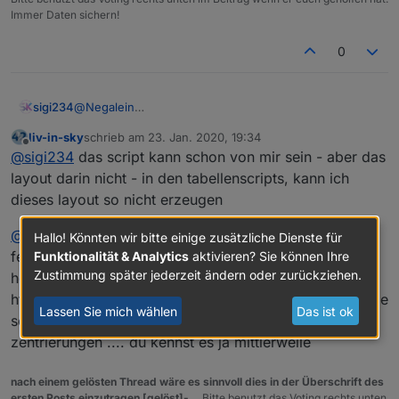
ordner?
gepostet.
Immer Daten sichern!
Nein, im Endeffekt reicht mir die HTML-Tabelle.
Mit
diesem Layout von dir
. Aber wenn möglich die
0
Spalte mit den Statussymbolen zentriert.
gehört nur noch sortiert
sigi234
@
Negalein
wäre cool
Layout ist von mir, das Skript weis ich nicht mehr.
liv-in-sky
schrieb am
23. Jan. 2020, 19:34
Dachte es ist von
@
liv-in-sky
zuletzt editiert von
Offline
@
sigi234
das script kann schon von mir sein - aber das
layout darin nicht - in den tabellenscripts, kann ich
dieses layout so nicht erzeugen
@
Negalein
wenn du willst, machen wir das morgen
Hallo! Könnten wir bitte einige zusätzliche Dienste für
fertig - sortierung - layout-
Funktionalität & Analytics
aktivieren? Sie können Ihre
Zustimmung später jederzeit ändern oder zurückziehen.
heute geht nicht mehr - die scripte sind alle auf ein
html-tabellen script aufgebaut und man kann damit viele
Lassen Sie mich wählen
Das ist ok
settings selber einstellen - farben abstände
zentrierungen .... du kennst es ja mittlerweile
nach einem gelösten Thread wäre es sinnvoll dies in der Überschrift des
ersten Posts einzutragen [gelöst]-...
Bitte benutzt das Voting rechts unten