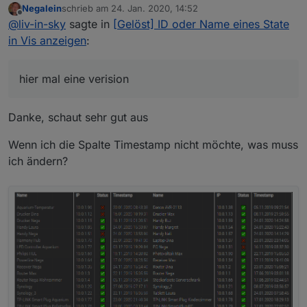
Negalein
schrieb am
24. Jan. 2020, 14:52
hier mal eine verision - den datenpunkt wieder
zuletzt editiert von
Offline
@
liv-in-sky
sagte in
[Gelöst] ID oder Name eines State
einstellen und du musst in zeile 123 deinen
hostnamen eintragen
momentan steht da:
in Vis anzeigen
:
hier mal eine verision
das iobroker59 ist der hostname meines rechners -
bei dir steht da sicher etwas anderes - ich glaube nur
"iobroker
Danke, schaut sehr gut aus
Spoiler
Wenn ich die Spalte Timestamp nicht möchte, was muss
ich ändern?