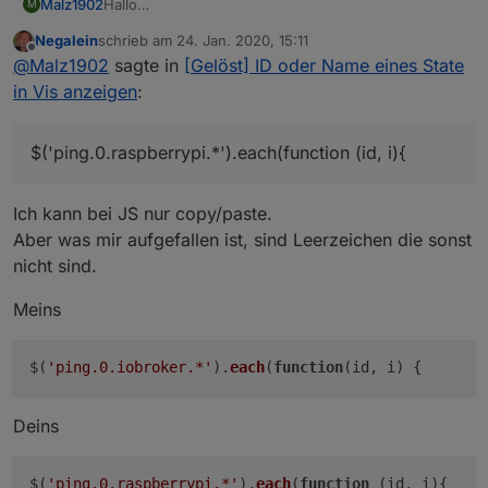
Malz1902
Hallo
M
gerne würde ich auch meine Ips auflisten, aber
Negalein
schrieb am
24. Jan. 2020, 15:11
$('ping.0.raspberrypi.*').each(function (id, i){
zuletzt editiert von
Offline
@
Malz1902
sagte in
[Gelöst] ID oder Name eines State
klappt nicht
mach ich was falsch?
in Vis anzeigen
:
$('ping.0.raspberrypi.*').each(function (id, i){
Ich kann bei JS nur copy/paste.
Aber was mir aufgefallen ist, sind Leerzeichen die sonst
nicht sind.
Meins
$(
'ping.0.iobroker.*'
).
each
(
function
(
id, i
) {
Deins
$(
'ping.0.raspberrypi.*'
).
each
(
function
(
id, i
){