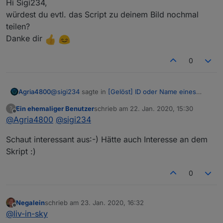
Hi Sigi234,
würdest du evtl. das Script zu deinem Bild nochmal
teilen?
Danke dir
0
@
sigi234
sagte in
[Gelöst] ID oder Name eines
Agria4800
State in Vis anzeigen
:
Ein ehemaliger Benutzer
schrieb am
22. Jan. 2020, 15:30
?
zuletzt editiert von
Offline
@
Agria4800
@
@
sigi234
liv-in-sky
Hi Sigi234,
Danke, cooles Skript..............
Schaut interessant aus:-) Hätte auch Interesse an dem
würdest du evtl. das Script zu deinem Bild nochmal
Skript :)
teilen?
Danke dir
0
Negalein
schrieb am
23. Jan. 2020, 16:32
zuletzt editiert von
Offline
@
liv-in-sky