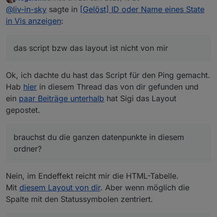
ich kann dir nur das layout wie bei den anderen
zuletzt editiert von
Offline
@
liv-in-sky
sagte in
[Gelöst] ID oder Name eines State
möchtest du nur eine tabelle für den pingadapter
scripten von mir anbieten
gehört nur noch sortiert
in Vis anzeigen
:
das script bzw das layout ist nicht von mir
Ok, ich dachte du hast das Script für den Ping gemacht.
Hab
hier
in diesem Thread das von dir gefunden und
ein
paar Beiträge unterhalb
hat Sigi das Layout
gepostet.
brauchst du die ganzen datenpunkte in diesem
ordner?
Nein, im Endeffekt reicht mir die HTML-Tabelle.
Mit
diesem Layout von dir
. Aber wenn möglich die
Spalte mit den Statussymbolen zentriert.