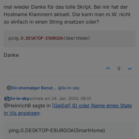
mal wieder Danke für das tolle Skript. Bei mir hat der
das iobroker59 ist der hostname meines rechners -
Hostname Klammern aktuell. Die kann man m.W. nicht
bei dir steht da sicher etwas anderes - ich glaube nur
so einfach in einen String ersetzen oder?
"iobroker
Spoiler
ping
.0
.DESKTOP-E9URGOA
Danke
0
@
liv-in-sky
Ein ehemaliger Benutzer
?
liv-in-sky
schrieb am
24. Jan. 2020, 08:01
Hallo,
zuletzt editiert von
Offline
@HeinrichB sagte in
[Gelöst] ID oder Name eines State
mal wieder Danke für das tolle Skript.
in Vis anzeigen
:
Bei mir hat der Hostname Klammern
aktuell. Die kann man m.W. nicht so
einfach in einen String ersetzen oder?
ping.0.DESKTOP-E9URGOA(SmartHome)
Danke