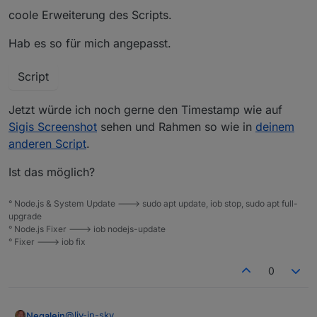
coole Erweiterung des Scripts.
Hab es so für mich angepasst.
Script
Jetzt würde ich noch gerne den Timestamp wie auf
Sigis Screenshot
sehen und Rahmen so wie in
deinem
anderen Script
.
Ist das möglich?
° Node.js & System Update ---> sudo apt update, iob stop, sudo apt full-
upgrade
° Node.js Fixer ---> iob nodejs-update
° Fixer ---> iob fix
0
@
liv-in-sky
Negalein