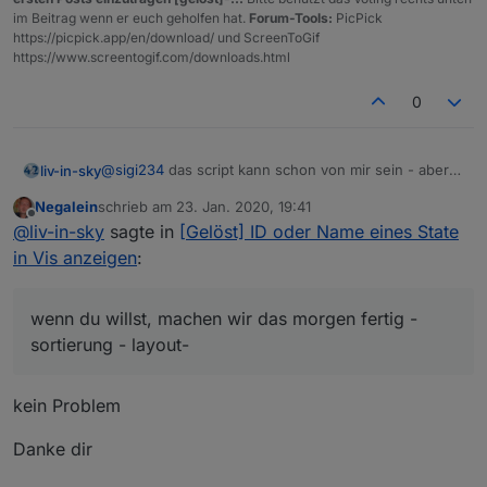
im Beitrag wenn er euch geholfen hat.
Forum-Tools:
PicPick
https://picpick.app/en/download/ und ScreenToGif
https://www.screentogif.com/downloads.html
0
@
sigi234
das script kann schon von mir sein - aber
liv-in-sky
das layout darin nicht - in den tabellenscripts, kann
Negalein
schrieb am
23. Jan. 2020, 19:41
ich dieses layout so nicht erzeugen
@
Negalein
wenn du willst, machen wir das morgen
zuletzt editiert von
Offline
@
liv-in-sky
sagte in
[Gelöst] ID oder Name eines State
fertig - sortierung - layout-
heute geht nicht mehr - die scripte sind alle auf ein
in Vis anzeigen
:
html-tabellen script aufgebaut und man kann damit
viele settings selber einstellen - farben abstände
zentrierungen .... du kennst es ja mittlerweile
wenn du willst, machen wir das morgen fertig -
sortierung - layout-
kein Problem
Danke dir