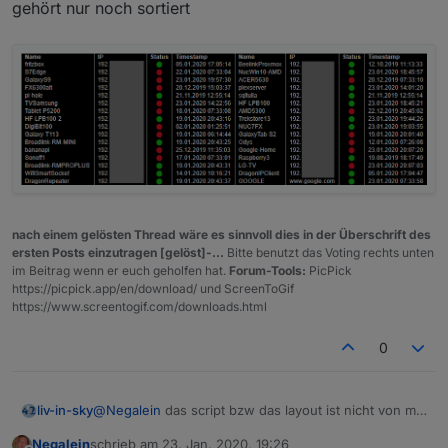
gehört nur noch sortiert
und zwischen den Zeilen auch ein Strich/Rahmen
nach einem gelösten Thread wäre es sinnvoll dies in der Überschrift des
ersten Posts einzutragen [gelöst]-...
Bitte benutzt das Voting rechts unten
im Beitrag wenn er euch geholfen hat.
Forum-Tools:
PicPick
https://picpick.app/en/download/ und ScreenToGif
https://www.screentogif.com/downloads.html
0
@
Negalein
das script bzw das layout ist nicht von mir
liv-in-sky
- und nochmal - brauchst du die ganzen datenpunkte
Negalein
schrieb am
23. Jan. 2020, 19:26
in diesem ordner? das script war ein spezialfall oder