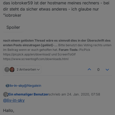
das iobroker59 ist der hostname meines rechners - bei
dir steht da sicher etwas anderes - ich glaube nur
"iobroker
Spoiler
nach einem gelösten Thread wäre es sinnvoll dies in der Überschrift des
ersten Posts einzutragen [gelöst]-...
Bitte benutzt das Voting rechts unten
im Beitrag wenn er euch geholfen hat.
Forum-Tools:
PicPick
https://picpick.app/en/download/ und ScreenToGif
https://www.screentogif.com/downloads.html
?
2 Antworten
0
@
Negalein
liv-in-sky
Ein ehemaliger Benutzer
schrieb am
24. Jan. 2020, 07:58
?
hier mal eine verision - den datenpunkt wieder
zuletzt editiert von
Offline
@
liv-in-sky
einstellen und du musst in zeile 123 deinen
hostnamen eintragen
momentan steht da:
Hallo,