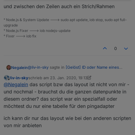
und zwischen den Zeilen auch ein Strich/Rahmen
° Node.js & System Update ---> sudo apt update, iob stop, sudo apt full-
upgrade
° Node.js Fixer ---> iob nodejs-update
° Fixer ---> iob fix
0
@
liv-in-sky
sagte in
[Gelöst] ID oder Name eines
Negalein
State in Vis anzeigen
:
liv-in-sky
schrieb am
23. Jan. 2020, 19:13
zuletzt editiert von liv-in-sky
Offline
das script legt alle eingegebene geräte nochmal
@
Negalein
das script bzw das layout ist nicht von mir -
als datenpunkte an
und nochmal - brauchst du die ganzen datenpunkte in
Das hab ich bereits.
diesem ordner? das script war ein spezialfall oder
obiges Script läuft schon.
möchtest du nur eine tabelle für den pingadapter
Jetzt wäre es noch schön, wenn es so wie hier
aussehen würde:
ich kann dir nur das layout wie bei den anderen scripten
von mir anbieten