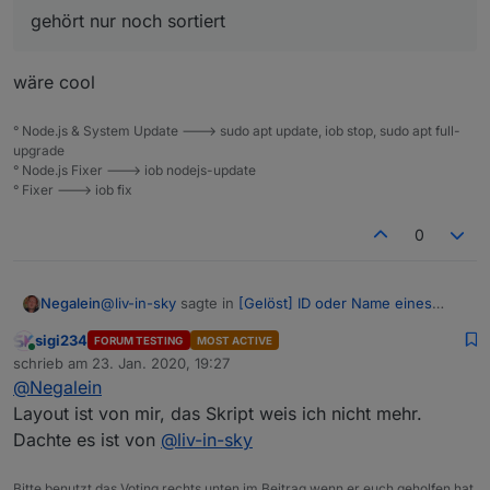
gehört nur noch sortiert
wäre cool
° Node.js & System Update ---> sudo apt update, iob stop, sudo apt full-
upgrade
° Node.js Fixer ---> iob nodejs-update
° Fixer ---> iob fix
0
@
liv-in-sky
sagte in
[Gelöst] ID oder Name eines
Negalein
State in Vis anzeigen
:
sigi234
FORUM TESTING
MOST ACTIVE
Online
das script bzw das layout ist nicht von mir
schrieb am
23. Jan. 2020, 19:27
zuletzt editiert von
@
Negalein
Layout ist von mir, das Skript weis ich nicht mehr.
Ok, ich dachte du hast das Script für den Ping
Dachte es ist von
@
liv-in-sky
gemacht.
Hab
hier
in diesem Thread das von dir gefunden und
brauchst du die ganzen datenpunkte in diesem
ein
paar Beiträge unterhalb
hat Sigi das Layout
Bitte benutzt das Voting rechts unten im Beitrag wenn er euch geholfen hat.