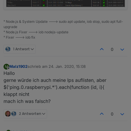
° Node.js & System Update ---> sudo apt update, iob stop, sudo apt full-
upgrade
° Node.js Fixer ---> iob nodejs-update
° Fixer ---> iob fix
1 Antwort
0
Malz1902
schrieb am
24. Jan. 2020, 15:08
M
zuletzt editiert von
Offline
Hallo
gerne würde ich auch meine Ips auflisten, aber
$('ping.0.raspberrypi.*').each(function (id, i){
klappt nicht
mach ich was falsch?
2 Antworten
0