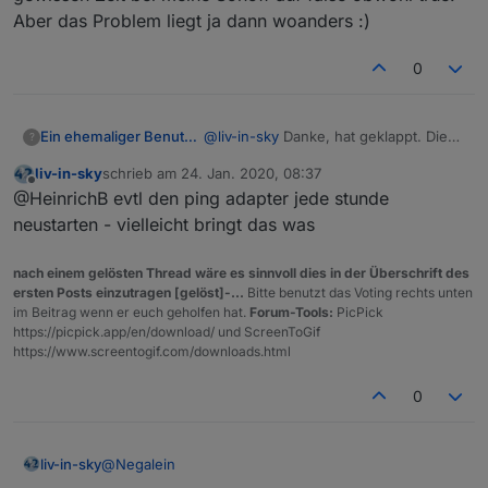
Aber das Problem liegt ja dann woanders :)
0
Ein ehemaliger Benutzer
@
liv-in-sky
Danke, hat geklappt. Die
?
Daten werden zwar nicht richtig
liv-in-sky
schrieb am
24. Jan. 2020, 08:37
ermittelt, was nicht an der Tabelle
zuletzt editiert von
Offline
@HeinrichB evtl den ping adapter jede stunde
sondern dem Ping Adapter liegt. Der
geht nach einer gewissen Zeit bei
neustarten - vielleicht bringt das was
meine Sonoff auf false obwohl true.
Aber das Problem liegt ja dann
nach einem gelösten Thread wäre es sinnvoll dies in der Überschrift des
woanders :)
ersten Posts einzutragen [gelöst]-...
Bitte benutzt das Voting rechts unten
im Beitrag wenn er euch geholfen hat.
Forum-Tools:
PicPick
https://picpick.app/en/download/ und ScreenToGif
https://www.screentogif.com/downloads.html
0
@
Negalein
liv-in-sky