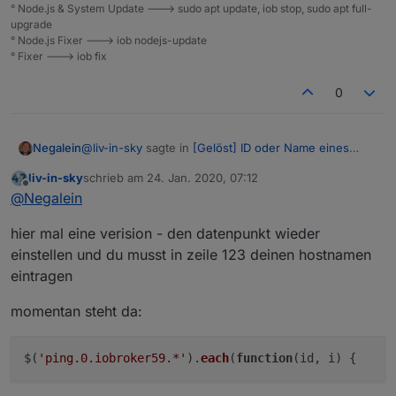
° Node.js & System Update ---> sudo apt update, iob stop, sudo apt full-
upgrade
° Node.js Fixer ---> iob nodejs-update
° Fixer ---> iob fix
0
@
liv-in-sky
sagte in
[Gelöst] ID oder Name eines
Negalein
State in Vis anzeigen
:
liv-in-sky
schrieb am
24. Jan. 2020, 07:12
zuletzt editiert von
Offline
wenn du willst, machen wir das morgen fertig -
@
Negalein
sortierung - layout-
kein Problem
hier mal eine verision - den datenpunkt wieder
einstellen und du musst in zeile 123 deinen hostnamen
Danke dir
eintragen
momentan steht da:
$(
'ping.0.iobroker59.*'
).
each
(
function
(
id, i
) {