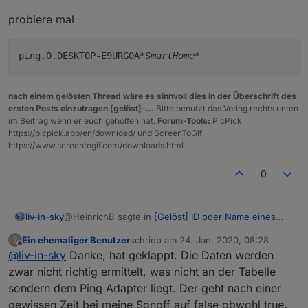
probiere mal
ping.0.DESKTOP-E9URGOA
*SmartHome*
nach einem gelösten Thread wäre es sinnvoll dies in der Überschrift des
ersten Posts einzutragen [gelöst]-...
Bitte benutzt das Voting rechts unten
im Beitrag wenn er euch geholfen hat.
Forum-Tools:
PicPick
https://picpick.app/en/download/ und ScreenToGif
https://www.screentogif.com/downloads.html
0
@HeinrichB sagte in
[Gelöst] ID oder Name eines
liv-in-sky
State in Vis anzeigen
:
Ein ehemaliger Benutzer
schrieb am
24. Jan. 2020, 08:28
?
zuletzt editiert von
Offline
@
liv-in-sky
Danke, hat geklappt. Die Daten werden
ping.0.DESKTOP-E9URGOA(SmartHome)
zwar nicht richtig ermittelt, was nicht an der Tabelle
sondern dem Ping Adapter liegt. Der geht nach einer
probiere mal
gewissen Zeit bei meine Sonoff auf false obwohl true.