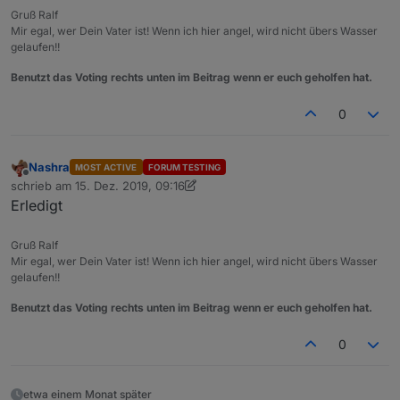
Gruß Ralf
Mir egal, wer Dein Vater ist! Wenn ich hier angel, wird nicht übers Wasser
gelaufen!!
Benutzt das Voting rechts unten im Beitrag wenn er euch geholfen hat.
0
Nashra
MOST ACTIVE
FORUM TESTING
Offline
schrieb am
15. Dez. 2019, 09:16
zuletzt editiert von Nashra
Erledigt
Gruß Ralf
Mir egal, wer Dein Vater ist! Wenn ich hier angel, wird nicht übers Wasser
gelaufen!!
Benutzt das Voting rechts unten im Beitrag wenn er euch geholfen hat.
0
etwa einem Monat später