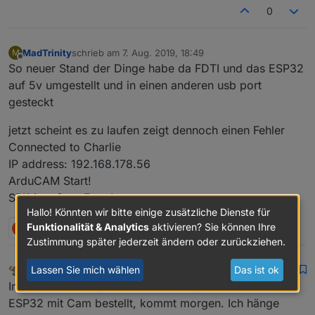
0
MadTrinity
schrieb am
7. Aug. 2019, 18:49
M
zuletzt editiert von
Offline
So neuer Stand der Dinge habe da FDTI und das ESP32
auf 5v umgestellt und in einen anderen usb port
gesteckt
jetzt scheint es zu laufen zeigt dennoch einen Fehler
Connected to Charlie
IP address: 192.168.178.56
ArduCAM Start!
SPI1 interface Error!
Hallo! Könnten wir bitte einige zusätzliche Dienste für
Funktionalität & Analytics
aktivieren? Sie können Ihre
J
1 Antwort
0
Zustimmung später jederzeit ändern oder zurückziehen.
Lassen Sie mich wählen
Das ist ok
coyote
schrieb am
7. Aug. 2019, 19:20
MOST ACTIVE
zuletzt editiert von
Offline
Interessantes Projekt, ich habe mir jetzt auch mal einen
ESP32 mit Cam bestellt, kommt morgen. Ich hänge