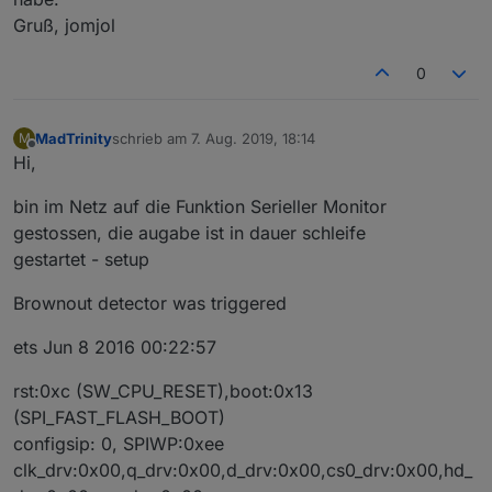
Gruß, jomjol
0
MadTrinity
schrieb am
7. Aug. 2019, 18:14
M
zuletzt editiert von
Offline
Hi,
bin im Netz auf die Funktion Serieller Monitor
gestossen, die augabe ist in dauer schleife
gestartet - setup
Brownout detector was triggered
ets Jun 8 2016 00:22:57
rst:0xc (SW_CPU_RESET),boot:0x13
(SPI_FAST_FLASH_BOOT)
configsip: 0, SPIWP:0xee
clk_drv:0x00,q_drv:0x00,d_drv:0x00,cs0_drv:0x00,hd_