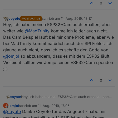
0
coyote
schrieb am
11. Aug. 2019, 13:17
MOST ACTIVE
zuletzt editiert von
Offline
Hey, ich habe meinen ESP32-Cam auch erhalten, aber
weiter wie
@
MadTrinity
komme ich leider auch nicht.
Das Cam Beispiel läuft bei mir ohne Probleme, aber wie
bei MadTrinity kommt natürlich auch der SPI Fehler. Ich
glaube auch nicht, dass ich es schaffe den Code von
@
jomjol
so abzuändern, dass es mit dem ESP32 läuft.
Vielleicht sollten wir Jomjol einen ESP32-Cam spenden
;-)
0
coyote
Hey, ich habe meinen ESP32-Cam auch erhalten, aber
weiter wie
@
MadTrinity
komme ich leider auch nicht.
jomjol
schrieb am
11. Aug. 2019, 17:05
J
Das Cam Beispiel läuft bei mir ohne Probleme, aber wie
zuletzt editiert von
Offline
@
coyote
Danke Coyote für das Angebot - habe mir
bei MadTrinity kommt natürlich auch der SPI Fehler. Ich
glaube auch nicht, dass ich es schaffe den Code von
gestern einen bestellt, die 12 EUR ist mir der Spass