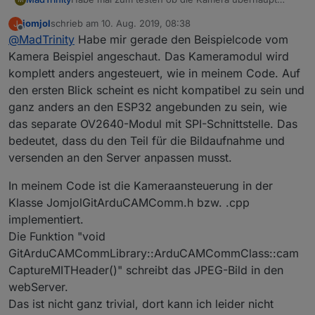
funktioniert
Kamera Beispiel
ausprobiert also der
jomjol
schrieb am
10. Aug. 2019, 08:38
J
Esp32 mit Kamera funktioniert, wenn der Code ja
Dann wollte ich unter Debian wasserzaehler schon
zuletzt editiert von
Offline
@
MadTrinity
Habe mir gerade den Beispielcode vom
funktioniert kann man da nicht irgendwo die Gpios
mal installieren aber das klappt bei mir auch nicht
rausfinden und in deinem Code die Gpios einfügen
folgender fehler taucht da auf
module.js 550 throw err:
Kamera Beispiel angeschaut. Das Kameramodul wird
?
komplett anders angesteuert, wie in meinem Code. Auf
den ersten Blick scheint es nicht kompatibel zu sein und
ganz anders an den ESP32 angebunden zu sein, wie
das separate OV2640-Modul mit SPI-Schnittstelle. Das
bedeutet, dass du den Teil für die Bildaufnahme und
versenden an den Server anpassen musst.
In meinem Code ist die Kameraansteuerung in der
Klasse JomjolGitArduCAMComm.h bzw. .cpp
implementiert.
Die Funktion "void
GitArduCAMCommLibrary::ArduCAMCommClass::cam
CaptureMITHeader()" schreibt das JPEG-Bild in den
webServer.
Das ist nicht ganz trivial, dort kann ich leider nicht