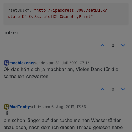
"setBulk"
:
"http://ipaddress:8087/setBulk?
stateID1=0.7&stateID2=0&prettyPrint"
nutzen.
0
mcchickents
schrieb am
31. Juli 2019, 07:12
M
zuletzt editiert von
Offline
Ok das hört sich ja machbar an, Vielen Dank für die
schnellen Antworten.
0
MadTrinity
schrieb am
6. Aug. 2019, 17:56
M
zuletzt editiert von
Offline
Hi,
bin schon länger auf der suche meinen Wasserzähler
abzulesen, nach dem ich diesen Thread gelesen habe