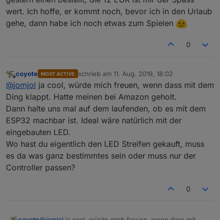
@
jomjol
so abzuändern, dass es mit dem ESP32 läuft.
wert. Ich hoffe, er kommt noch, bevor ich in den Urlaub
Vielleicht sollten wir Jomjol einen ESP32-Cam spenden
gehe, dann habe ich noch etwas zum Spielen
;-)
0
coyote
schrieb am
11. Aug. 2019, 18:02
MOST ACTIVE
zuletzt editiert von
Offline
@
jomjol
ja cool, würde mich freuen, wenn dass mit dem
Ding klappt. Hatte meinen bei Amazon geholt.
Dann halte uns mal auf dem laufenden, ob es mit dem
ESP32 machbar ist. Ideal wäre natürlich mit der
eingebauten LED.
Wo hast du eigentlich den LED Streifen gekauft, muss
es da was ganz bestimmtes sein oder muss nur der
Controller passen?
0
coyote
@
jomjol
ja cool, würde mich freuen, wenn dass mit