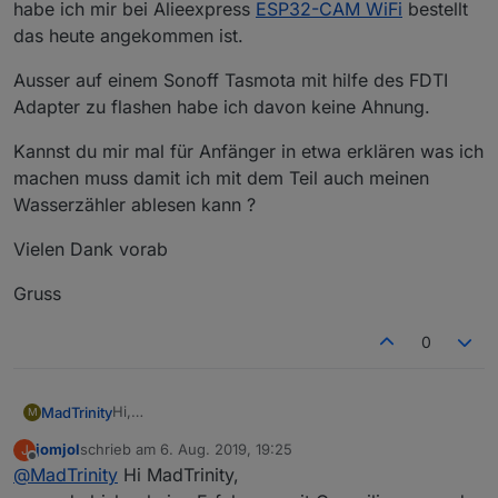
habe ich mir bei Alieexpress
ESP32-CAM WiFi
bestellt
das heute angekommen ist.
Ausser auf einem Sonoff Tasmota mit hilfe des FDTI
Adapter zu flashen habe ich davon keine Ahnung.
Kannst du mir mal für Anfänger in etwa erklären was ich
machen muss damit ich mit dem Teil auch meinen
Wasserzähler ablesen kann ?
Vielen Dank vorab
Gruss
0
Hi,
MadTrinity
M
bin schon länger auf der suche meinen
jomjol
schrieb am
6. Aug. 2019, 19:25
J
Wasserzähler abzulesen, nach dem ich diesen
Ausser auf einem Sonoff Tasmota mit hilfe des FDTI
zuletzt editiert von
Offline
@
MadTrinity
Hi MadTrinity,
Thread gelesen habe habe ich mir bei Alieexpress
Adapter zu flashen habe ich davon keine Ahnung.
ESP32-CAM WiFi
bestellt das heute angekommen
Kannst du mir mal für Anfänger in etwa erklären