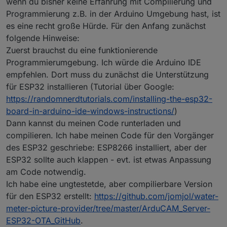
wenn du bisher keine Erfahrung mit Compilierung und
ist.
was ich machen muss damit ich mit dem Teil auch
Programmierung z.B. in der Arduino Umgebung hast, ist
meinen Wasserzähler ablesen kann ?
Vielen Dank vorab
es eine recht große Hürde. Für den Anfang zunächst
folgende Hinweise:
Gruss
Zuerst brauchst du eine funktionierende
Programmierumgebung. Ich würde die Arduino IDE
empfehlen. Dort muss du zunächst die Unterstützung
für ESP32 installieren (Tutorial über Google:
https://randomnerdtutorials.com/installing-the-esp32-
board-in-arduino-ide-windows-instructions/
)
Dann kannst du meinen Code runterladen und
compilieren. Ich habe meinen Code für den Vorgänger
des ESP32 geschriebe: ESP8266 installiert, aber der
ESP32 sollte auch klappen - evt. ist etwas Anpassung
am Code notwendig.
Ich habe eine ungtestetde, aber compilierbare Version
für den ESP32 erstellt:
https://github.com/jomjol/water-
meter-picture-provider/tree/master/ArduCAM_Server-
ESP32-OTA_GitHub
.