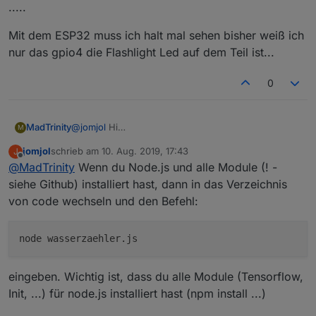
.....
Mit dem ESP32 muss ich halt mal sehen bisher weiß ich
nur das gpio4 die Flashlight Led auf dem Teil ist...
0
@
jomjol
Hi
MadTrinity
M
habe alles installiert was du angegeben hast,
jomjol
schrieb am
10. Aug. 2019, 17:43
J
wenn ich jetzt mit node wasserzaehler.js starten will
module.js:550
zuletzt editiert von
Offline
@
MadTrinity
Wenn du Node.js und alle Module (! -
dann kommt
throw err;
Error: cannot find module /code/wasserzaehler.js
siehe Github) installiert hast, dann in das Verzeichnis
at
von code wechseln und den Befehl:
function.module.resolveFilename(module.js:548:15)
Mit dem ESP32 muss ich halt mal sehen bisher weiß
.....
ich nur das gpio4 die Flashlight Led auf dem Teil
ist...
eingeben. Wichtig ist, dass du alle Module (Tensorflow,
Init, ...) für node.js installiert hast (npm install ...)