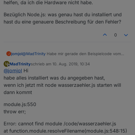
helfen, da ich die Hardware nicht habe.
Bezüglich Node.js: was genau hast du installiert und
hast du eine genauere Beschreibung für den Fehler?
0
@
MadTrinity
Habe mir gerade den Beispielcode vom
jomjol
J
Kamera Beispiel angeschaut. Das Kameramodul wird
MadTrinity
schrieb am
10. Aug. 2019, 10:34
M
komplett anders angesteuert, wie in meinem Code. Auf
In meinem Code ist die Kameraansteuerung in der
zuletzt editiert von
Offline
@
jomjol
Hi
den ersten Blick scheint es nicht kompatibel zu sein und
Klasse JomjolGitArduCAMComm.h bzw. .cpp
ganz anders an den ESP32 angebunden zu sein, wie
implementiert.
Bezüglich Node.js: was genau hast du installiert und
habe alles installiert was du angegeben hast,
das separate OV2640-Modul mit SPI-Schnittstelle. Das
Die Funktion "void
hast du eine genauere Beschreibung für den Fehler?
wenn ich jetzt mit node wasserzaehler.js starten will
bedeutet, dass du den Teil für die Bildaufnahme und
GitArduCAMCommLibrary::ArduCAMCommClass::camCa
dann kommt
versenden an den Server anpassen musst.
ptureMITHeader()" schreibt das JPEG-Bild in den
webServer.
module.js:550
Das ist nicht ganz trivial, dort kann ich leider nicht
throw err;
helfen, da ich die Hardware nicht habe.
Error: cannot find module /code/wasserzaehler.js
at function.module.resolveFilename(module.js:548:15)