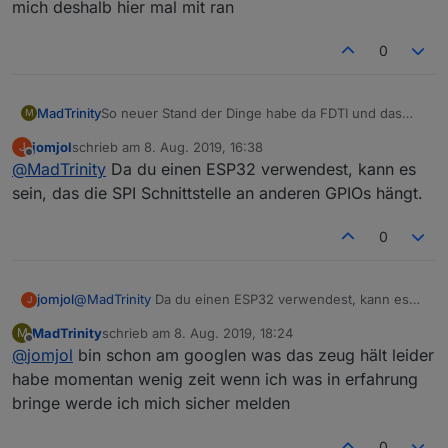
mich deshalb hier mal mit ran
0
So neuer Stand der Dinge habe da FDTI und das
MadTrinity
M
ESP32 auf 5v umgestellt und in einen anderen usb
jomjol
schrieb am
8. Aug. 2019, 16:38
J
port gesteckt
jetzt scheint es zu laufen zeigt dennoch einen
zuletzt editiert von
Offline
@
MadTrinity
Da du einen ESP32 verwendest, kann es
Fehler
Connected to Charlie
sein, das die SPI Schnittstelle an anderen GPIOs hängt.
IP address: 192.168.178.56
ArduCAM Start!
0
SPI1 interface Error!
jomjol
@
MadTrinity
Da du einen ESP32 verwendest, kann es
J
sein, das die SPI Schnittstelle an anderen GPIOs hängt.
MadTrinity
schrieb am
8. Aug. 2019, 18:24
M
zuletzt editiert von
Offline
@
jomjol
bin schon am googlen was das zeug hält leider
habe momentan wenig zeit wenn ich was in erfahrung
bringe werde ich mich sicher melden
0