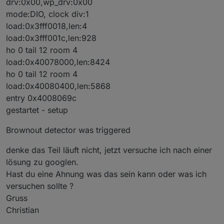
drv:0x00,wp_drv:0x00
mode:DIO, clock div:1
load:0x3fff0018,len:4
load:0x3fff001c,len:928
ho 0 tail 12 room 4
load:0x40078000,len:8424
ho 0 tail 12 room 4
load:0x40080400,len:5868
entry 0x4008069c
gestartet - setup
Brownout detector was triggered
denke das Teil läuft nicht, jetzt versuche ich nach einer
lösung zu googlen.
Hast du eine Ahnung was das sein kann oder was ich
versuchen sollte ?
Gruss
Christian