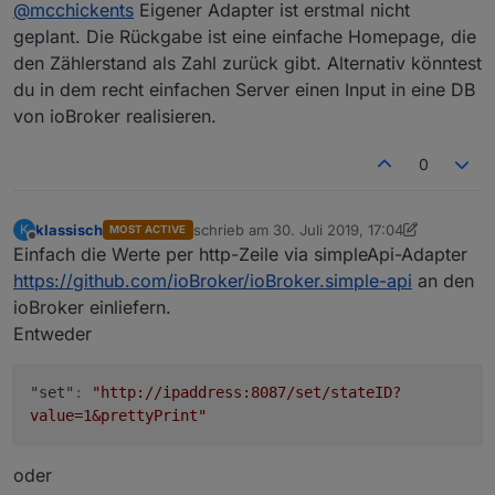
Offline
@
mcchickents
Eigener Adapter ist erstmal nicht
einen eigenen Iobroker Adapter für den Sensor
zu erstellen?
geplant. Die Rückgabe ist eine einfache Homepage, die
den Zählerstand als Zahl zurück gibt. Alternativ könntest
du in dem recht einfachen Server einen Input in eine DB
von ioBroker realisieren.
0
klassisch
schrieb am
30. Juli 2019, 17:04
K
MOST ACTIVE
zuletzt editiert von klassisch
Offline
Einfach die Werte per http-Zeile via simpleApi-Adapter
https://github.com/ioBroker/ioBroker.simple-api
an den
ioBroker einliefern.
Entweder
"set"
:
"http://ipaddress:8087/set/stateID?
value=1&prettyPrint"
oder