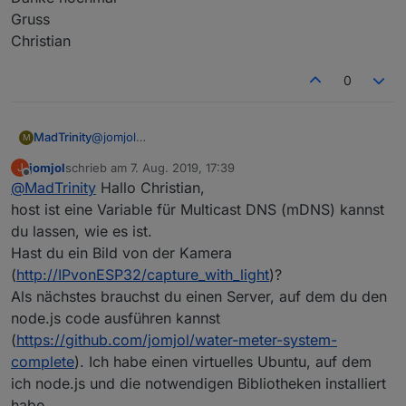
ESP32 sollte auch klappen - evt. ist etwas Anpassung
Gruss
am Code notwendig.
Christian
Ich habe eine ungtestetde, aber compilierbare Version
für den ESP32 erstellt:
https://github.com/jomjol/water-
meter-picture-provider/tree/master/ArduCAM_Server-
0
ESP32-OTA_GitHub
.
Das musst du kompilieren und mit der Arduino
Umgebung auf den ESP32 flashen.
@
jomjol
MadTrinity
M
Beste Grüße,
Danke das hat mir weitergeholfen, habe das Teil
Josef
jomjol
schrieb am
7. Aug. 2019, 17:39
J
geflasht. Habe meine WLAN Daten geändert aber
Was muss ich danach machen bzw. was wären die
zuletzt editiert von
Offline
@
MadTrinity
Hallo Christian,
bei Host nicht was soll ich da eintragen?
nächsten Schritte?
Ziel ist es die daten bei iobroker einzubinden.
host ist eine Variable für Multicast DNS (mDNS) kannst
Danke nochmal
du lassen, wie es ist.
Gruss
Hast du ein Bild von der Kamera
Christian
(
http://IPvonESP32/capture_with_light
)?
Als nächstes brauchst du einen Server, auf dem du den
node.js code ausführen kannst
(
https://github.com/jomjol/water-meter-system-
complete
). Ich habe einen virtuelles Ubuntu, auf dem
ich node.js und die notwendigen Bibliotheken installiert
habe.