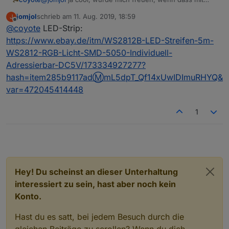
dem Ding klappt. Hatte meinen bei Amazon geholt.
jomjol
schrieb am
11. Aug. 2019, 18:59
J
Dann halte uns mal auf dem laufenden, ob es mit dem
zuletzt editiert von
Offline
@
coyote
LED-Strip:
ESP32 machbar ist. Ideal wäre natürlich mit der
eingebauten LED.
https://www.ebay.de/itm/WS2812B-LED-Streifen-5m-
Wo hast du eigentlich den LED Streifen gekauft, muss
WS2812-RGB-Licht-SMD-5050-Individuell-
es da was ganz bestimmtes sein oder muss nur der
Adressierbar-DC5V/173334927277?
Controller passen?
hash=item285b9117adⓂmL5dpT_Qf14xUwIDImuRHYQ&
var=472045414448
1
Hey! Du scheinst an dieser Unterhaltung
interessiert zu sein, hast aber noch kein
Konto.
Hast du es satt, bei jedem Besuch durch die
gleichen Beiträge zu scrollen? Wenn du dich