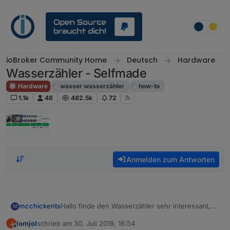
Weiter zum Inhalt
ioBroker Community Home
Deutsch
Hardware
Wasserzähler - Selfmade
Hardware
wasser wasserzähler
how-to
1.1k
48
482.5k
72
Anmelden zum Antworten
Hallo finde den Wasserzähler sehr interessant,
mcchickents
M
hab bisher die ganzen Links nur überflogen.
jomjol
schrieb am
30. Juli 2019, 16:54
J
Meine erste Frage hierzu wäre ob es geplant ist
Gruß Julian
zuletzt editiert von