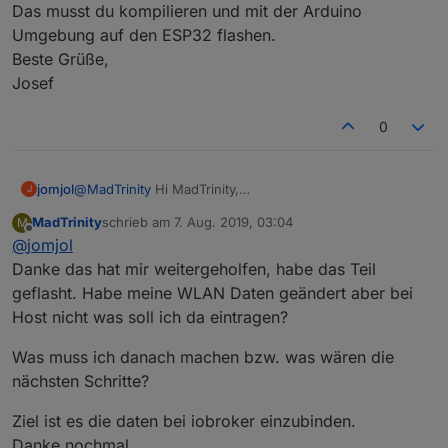
Das musst du kompilieren und mit der Arduino
Umgebung auf den ESP32 flashen.
Beste Grüße,
Josef
0
jomjol
@
MadTrinity
Hi MadTrinity,
J
wenn du bisher keine Erfahrung mit Compilierung und
MadTrinity
schrieb am
7. Aug. 2019, 03:04
M
Programmierung z.B. in der Arduino Umgebung hast, ist
zuletzt editiert von
Offline
@
jomjol
es eine recht große Hürde. Für den Anfang zunächst
folgende Hinweise:
Danke das hat mir weitergeholfen, habe das Teil
Zuerst brauchst du eine funktionierende
geflasht. Habe meine WLAN Daten geändert aber bei
Programmierumgebung. Ich würde die Arduino IDE
Host nicht was soll ich da eintragen?
empfehlen. Dort muss du zunächst die Unterstützung
für ESP32 installieren (Tutorial über Google:
Was muss ich danach machen bzw. was wären die
https://randomnerdtutorials.com/installing-the-esp32-
nächsten Schritte?
board-in-arduino-ide-windows-instructions/
)
Dann kannst du meinen Code runterladen und
compilieren. Ich habe meinen Code für den Vorgänger
Ziel ist es die daten bei iobroker einzubinden.
des ESP32 geschriebe: ESP8266 installiert, aber der
Danke nochmal