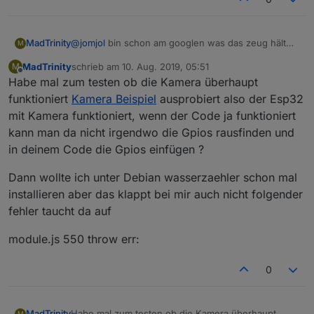
MadTrinity
@
jomjol
bin schon am googlen was das zeug hält
M
leider habe momentan wenig zeit wenn ich was in
MadTrinity
schrieb am
10. Aug. 2019, 05:51
M
erfahrung bringe werde ich mich sicher melden
zuletzt editiert von
Offline
Habe mal zum testen ob die Kamera überhaupt
funktioniert
Kamera Beispiel
ausprobiert also der Esp32
mit Kamera funktioniert, wenn der Code ja funktioniert
kann man da nicht irgendwo die Gpios rausfinden und
in deinem Code die Gpios einfügen ?
Dann wollte ich unter Debian wasserzaehler schon mal
installieren aber das klappt bei mir auch nicht folgender
fehler taucht da auf
module.js 550 throw err:
0
Habe mal zum testen ob die Kamera überhaupt
MadTrinity
M