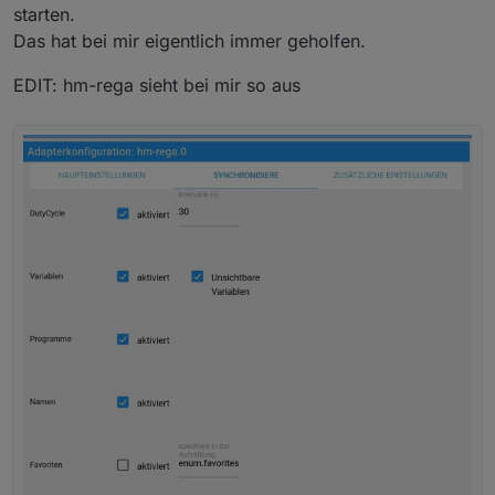
starten.
geändert. Nur leider sieht das Ergebnis jetzt so aus
:
Das hat bei mir eigentlich immer geholfen.
EDIT: hm-rega sieht bei mir so aus
Hast Du noch eine Idee?