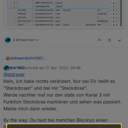
2 Antworten
0
@
dirk1962
dslraser
Hast Du an dem Steckdosen Blockly etwas verändert,
dirk1962
schrieb am
17. Apr. 2020, 09:48
oder ist es das vom ersten Beitrag ?
zuletzt editiert von
Offline
@
dslraser
Sind das HMIP Steckdosen über den RPC Adapter ?
(in Deiner Aufzählung steht kein .STATE ? )
Nein, ich habe nichts verändert. Nur bei Dir heißt es
Ich habe nur den DP STATE vom Kanal 3 in der
"Steckdosen" und bei mir "Steckdose".
Aufzählung, nicht den ganzen Kanal.
Werde nachher mal nur den state von Kanal 3 mit
Funktion Steckdose markieren und sehen was passiert.
Melde mich dann wieder.
By the way: Du hast bei manchen Blocklys einen
Buchstaben Dreher drin. "Zahelen" anstatt "Zaehlen".