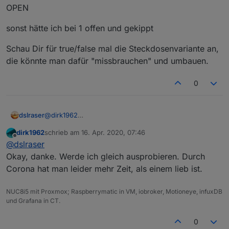
eingefügt
OPEN
sonst hätte ich bei 1 offen und gekippt
Schau Dir für true/false mal die Steckdosenvariante an,
die könnte man dafür "missbrauchen" und umbauen.
0
@
dirk1962
dslraser
Ich bin noch nicht dazu gekommen die Beschreibung
dirk1962
schrieb am
16. Apr. 2020, 07:46
zu aktualisieren. Ich habe "einfache HMIP
CLOSED
zuletzt editiert von
Offline
@
dslraser
Fensterkontakte" und "HMIP Fensterdrehgiffe",
TILTED
einfache = 0 geschlossen, 1 = offen
OPEN
sonst hätte ich bei 1 offen und gekippt
Okay, danke. Werde ich gleich ausprobieren. Durch
Drehgriffe = 0 geschlossen, 1 = gekippt und 2 =
Corona hat man leider mehr Zeit, als einem lieb ist.
offen, deshalb ist diese Version über die Werteliste.
Schau Dir für true/false mal die Steckdosenvariante
an, die könnte man dafür "missbrauchen" und
NUC8i5 mit Proxmox; Raspberrymatic in VM, iobroker, Motioneye, infuxDB
umbauen.
und Grafana in CT.
0