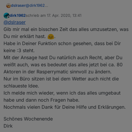
dslraser
@
dirk1962
Aber in der Ansage wird genau der Name ohne
dirk1962
schrieb am
17. Apr. 2020, 13:41
.STATE verwendet, hört sich das bei der Ansage nicht
zuletzt editiert von
Offline
@
dslraser
blöd an mit :3 am Ende ?
Ich habe mir einmal die Mühe gemacht und "sinnvolle
Gib mir mal ein bisschen Zeit das alles umzusetzen, was
Namen" auf der CCU vergeben.
Du mir erklärt hast.
.
Habe in Deiner Funktion schon gesehen, dass bei Dir
keine :3 steht.
Mit der Ansage hast Du natürlich auch Recht, aber Du
weißt auch, was es bedeutet das alles jetzt bei ca. 80
Aktoren in der Rasperrymatic sinnvoll zu ändern.
Nur im Büro sitzen ist bei dem Wetter auch nicht die
schlaueste Idee.
Ich melde mich wieder, wenn ich das alles umgebaut
habe und dann noch Fragen habe.
Nochmals vielen Dank für Deine Hilfe und Erklärungen.
Schönes Wochenende
Dirk