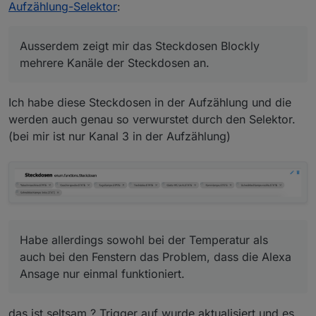
bei den Fenstern das Problem, dass die Alexa Ansage
Aufzählung-Selektor
:
nur einmal funktioniert.
Muss ich mir morgen mal ansehen.
Ausserdem zeigt mir das Steckdosen Blockly mehrere
Ausserdem zeigt mir das Steckdosen Blockly
Kanäle der Steckdosen an. Sind auch alles HMIP
mehrere Kanäle der Steckdosen an.
Steckdosen.
Schaue ich auch morgen.
Ich habe diese Steckdosen in der Aufzählung und die
werden auch genau so verwurstet durch den Selektor.
(bei mir ist nur Kanal 3 in der Aufzählung)
Habe allerdings sowohl bei der Temperatur als
auch bei den Fenstern das Problem, dass die Alexa
Ansage nur einmal funktioniert.
das ist seltsam ? Trigger auf wurde aktualisiert und es