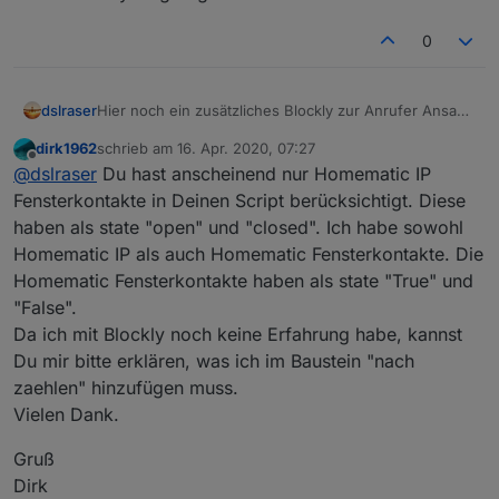
0
Hier noch ein zusätzliches Blockly zur Anrufer Ansage
dslraser
(optional Telegram oder E-Mail Benachrichtigung)
dirk1962
schrieb am
16. Apr. 2020, 07:27
Die Ansage sowie der Nachrichten Versand sind
zuletzt editiert von
Offline
@
dslraser
Du hast anscheinend nur Homematic IP
an/aus schaltbar. Die Ansage kann auf zwei
verschiedenen ECHOS wiedergegeben werden.
Fensterkontakte in Deinen Script berücksichtigt. Diese
haben als state "open" und "closed". Ich habe sowohl
Homematic IP als auch Homematic Fensterkontakte. Die
Homematic Fensterkontakte haben als state "True" und
"False".
Da ich mit Blockly noch keine Erfahrung habe, kannst
Du mir bitte erklären, was ich im Baustein "nach
zaehlen" hinzufügen muss.
Vielen Dank.
verwendete Adapter
Gruß
Javascript Adapter 4.10.8
Dirk
Alexa2 Adapter 3.4.0