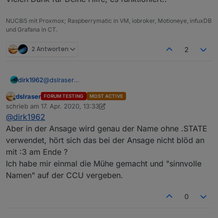
NUC8i5 mit Proxmox; Raspberrymatic in VM, iobroker, Motioneye, infuxDB
und Grafana in CT.
2 Antworten
2
dirk1962
@
dslraser
Die Community hat Recht, dass Du der Blockly Gott
dslraser
FORUM TESTING
MOST ACTIVE
bist.
Offline
schrieb am
17. Apr. 2020, 13:33
Vielen Dank für Deine Hilfe, es funktioniert!!
zuletzt editiert von dslraser
@
dirk1962
Aber in der Ansage wird genau der Name ohne .STATE
verwendet, hört sich das bei der Ansage nicht blöd an
mit :3 am Ende ?
Ich habe mir einmal die Mühe gemacht und "sinnvolle
Namen" auf der CCU vergeben.
0