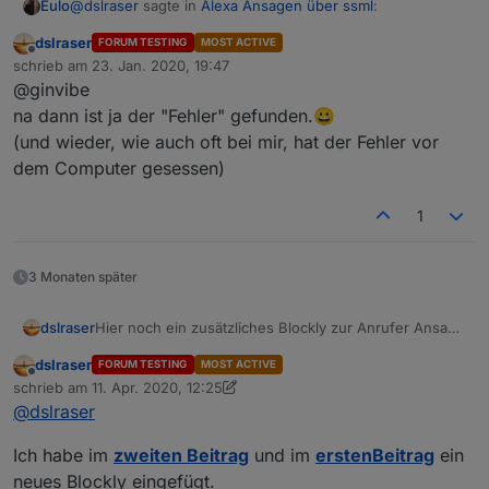
@
dslraser
sagte in
Alexa Ansagen über ssml
:
Eulo
dslraser
FORUM TESTING
MOST ACTIVE
Offline
@ginvibe sagte in
Alexa Ansagen über ssml
:
schrieb am
23. Jan. 2020, 19:47
zuletzt editiert von
@ginvibe
auch wenn es mir etwas peinlich ist, ich dussel hab den
na dann ist ja der "Fehler" gefunden.😀
kann das daran liegen das ich kein iobroker pro
IOT Skill vergessen zu Aktivieren. Jetzt geht es einwand
(und wieder, wie auch oft bei mir, hat der Fehler vor
habe?
frei :-)
dem Computer gesessen)
nein, Du brauchst nur iot und den iot skill.
1
Mal alles neu gestartet ?
3 Monaten später
Hier noch ein zusätzliches Blockly zur Anrufer Ansage
dslraser
(optional Telegram oder E-Mail Benachrichtigung)
dslraser
FORUM TESTING
MOST ACTIVE
Die Ansage sowie der Nachrichten Versand sind
Offline
schrieb am
11. Apr. 2020, 12:25
an/aus schaltbar. Die Ansage kann auf zwei
zuletzt editiert von dslraser
4. Nov. 2020, 14:48
@
dslraser
verschiedenen ECHOS wiedergegeben werden.
Ich habe im
zweiten Beitrag
und im
erstenBeitrag
ein
neues Blockly eingefügt.