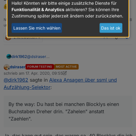
Hallo! Könnten wir bitte einige zusätzliche Dienste für
Funktionalität & Analytics
aktivieren? Sie können Ihre
Zustimmung später jederzeit ändern oder zurückziehen.
NUC8i5 mit Proxmox; Raspberrymatic in VM, iobroker, Motioneye, infuxDB
und Grafana in CT.
Lassen Sie mich wählen
Das ist ok
2 Antworten
0
Darauf kannst Du sehen, dass mehrere Kanäle einer
Steckdose aufgelistet sind.
@
dslraser
dirk1962
Nein, ich habe nichts verändert. Nur bei Dir heißt es
dslraser
FORUM TESTING
MOST ACTIVE
"Steckdosen" und bei mir "Steckdose".
By the way: Du hast bei manchen Blocklys einen
Offline
schrieb am
17. Apr. 2020, 09:55
Werde nachher mal nur den state von Kanal 3 mit
Buchstaben Dreher drin. "Zahelen" anstatt "Zaehlen".
zuletzt editiert von dslraser
@
dirk1962
sagte in
Alexa Ansagen über ssml und
Funktion Steckdose markieren und sehen was
passiert.
Aufzählung-Selektor
:
Melde mich dann wieder.
By the way: Du hast bei manchen Blocklys einen
Buchstaben Dreher drin. "Zahelen" anstatt
"Zaehlen".
Ja, das kann gut sein, das waren ca. 40 Blocklys die ich