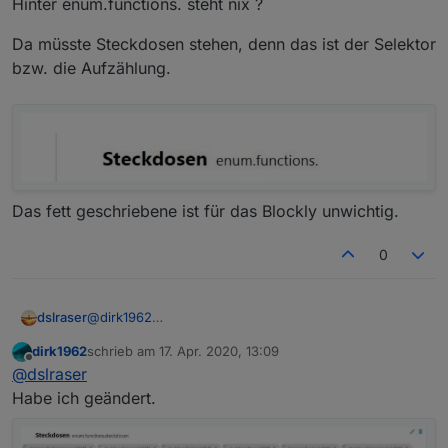
Hinter enum.functions. steht nix ?
Kanal 3 sieht jetzt auch wie bei Dir aus.
Da müsste Steckdosen stehen, denn das ist der Selektor
bzw. die Aufzählung.
Das Blockly habe ich neu importiert und nichts
geändert. Nur leider sieht das Ergebnis jetzt so aus
:
Hast Du noch eine Idee?
Das fett geschriebene ist für das Blockly unwichtig.
0
@
dirk1962
dslraser
irgendwie fehlt da was...
dirk1962
schrieb am
17. Apr. 2020, 13:09
zuletzt editiert von
Offline
@
dslraser
Habe ich geändert.
Hinter enum.functions. steht nix ?