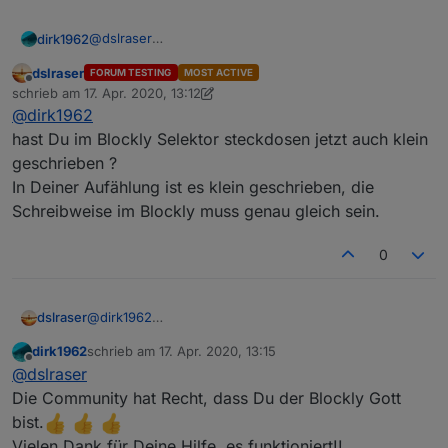
@
dslraser
dirk1962
Habe ich geändert.
dslraser
FORUM TESTING
MOST ACTIVE
Bei den Fensterkontakten funktioniert es einwandfrei
Offline
schrieb am
17. Apr. 2020, 13:12
und da kommt die Funktion aus HM.
zuletzt editiert von dslraser
@
dirk1962
Admin und Javascript habe ich auch neu gestartet.
Das Ergebnis ist leider das Gleiche.
hast Du im Blockly Selektor steckdosen jetzt auch klein
geschrieben ?
In Deiner Aufählung ist es klein geschrieben, die
Schreibweise im Blockly muss genau gleich sein.
0
dslraser
@
dirk1962
hast Du im Blockly Selektor steckdosen jetzt auch
dirk1962
schrieb am
17. Apr. 2020, 13:15
klein geschrieben ?
zuletzt editiert von
Offline
@
dslraser
In Deiner Aufählung ist es klein geschrieben, die
Schreibweise im Blockly muss genau gleich sein.
Die Community hat Recht, dass Du der Blockly Gott
bist.
Vielen Dank für Deine Hilfe, es funktioniert!!