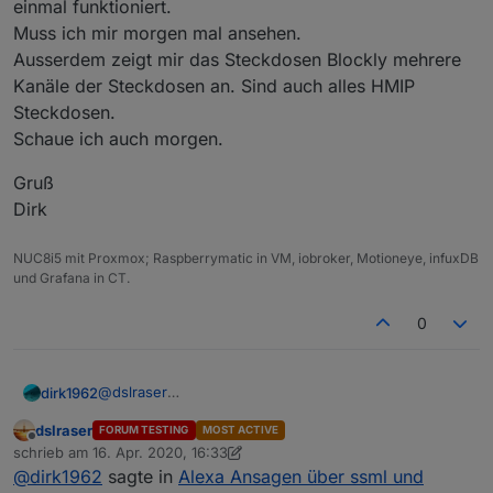
einmal funktioniert.
Muss ich mir morgen mal ansehen.
Ausserdem zeigt mir das Steckdosen Blockly mehrere
Kanäle der Steckdosen an. Sind auch alles HMIP
Steckdosen.
Schaue ich auch morgen.
Gruß
Dirk
NUC8i5 mit Proxmox; Raspberrymatic in VM, iobroker, Motioneye, infuxDB
und Grafana in CT.
0
@
dslraser
dirk1962
Ja, habe das Fenster Blockly umgebaut und jetzt
dslraser
FORUM TESTING
MOST ACTIVE
werden sowohl HM als auch HMIP Fensterkontakte
Gruß
Offline
schrieb am
16. Apr. 2020, 16:33
korrekt erkannt.
Dirk
zuletzt editiert von dslraser
@
dirk1962
sagte in
Alexa Ansagen über ssml und
Habe allerdings sowohl bei der Temperatur als auch