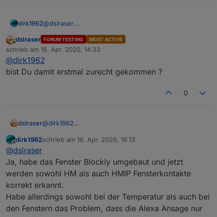
dirk1962
@
dslraser
Okay, danke. Werde ich gleich ausprobieren. Durch
dslraser
FORUM TESTING
MOST ACTIVE
Corona hat man leider mehr Zeit, als einem lieb ist.
Offline
schrieb am
16. Apr. 2020, 14:33
zuletzt editiert von
@
dirk1962
bist Du damit erstmal zurecht gekommen ?
0
dslraser
@
dirk1962
bist Du damit erstmal zurecht gekommen ?
dirk1962
schrieb am
16. Apr. 2020, 16:13
zuletzt editiert von
Offline
@
dslraser
Ja, habe das Fenster Blockly umgebaut und jetzt
werden sowohl HM als auch HMIP Fensterkontakte
korrekt erkannt.
Habe allerdings sowohl bei der Temperatur als auch bei
den Fenstern das Problem, dass die Alexa Ansage nur