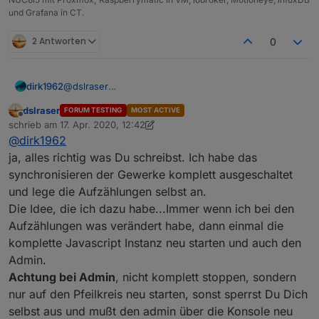
und Grafana in CT.
2 Antworten
0
dirk1962
@
dslraser
Ja, es sind alles HMIP Steckdosen, die über die
dslraser
FORUM TESTING
MOST ACTIVE
Instanz hm-rpc.1 verwaltet werden. Ich habe bisher
Offline
schrieb am
17. Apr. 2020, 12:42
die Funktion unter HM den Geräten zugeordnet.
zuletzt editiert von dslraser
@
dirk1962
Deshalb heißt bei mir die Funktion auch "Steckdose",
ist von HM so vorgegeben.
ja, alles richtig was Du schreibst. Ich habe das
Ist es richtig, das Du die Aufzählung "Steckdosen" in
synchronisieren der Gewerke komplett ausgeschaltet
iobroker angelegt hast und dann in iobroker dem
und lege die Aufzählungen selbst an.
Objekt "state" von Kanal 3 die Funktion "Steckdosen"
Die Idee, die ich dazu habe...Immer wenn ich bei den
zugeordnet hast?
So habe ich es jetzt gemacht und ich bekomme unter
Aufzählungen was verändert habe, dann einmal die
Aufzählungen das gleiche Bild wie Du.
komplette Javascript Instanz neu starten und auch den
Admin.
Achtung bei Admin
, nicht komplett stoppen, sondern
Kanal 3 sieht jetzt auch wie bei Dir aus.
nur auf den Pfeilkreis neu starten, sonst sperrst Du Dich
selbst aus und mußt den admin über die Konsole neu
Das Blockly habe ich neu importiert und nichts