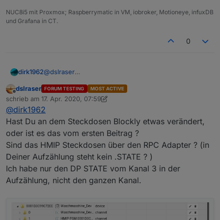
NUC8i5 mit Proxmox; Raspberrymatic in VM, iobroker, Motioneye, infuxDB
und Grafana in CT.
0
@
dslraser
dirk1962
Bei mir ist auch nur Kanal 3 in der Aufzählung und es
dslraser
FORUM TESTING
MOST ACTIVE
werden die dreizehn Steckdosen angezeigt, die ich
Gruß
Offline
schrieb am
17. Apr. 2020, 07:59
habe.
Dirk
zuletzt editiert von dslraser
@
dirk1962
Hast Du an dem Steckdosen Blockly etwas verändert,
Nachfolgende Bilder stammen vom Blockly:
oder ist es das vom ersten Beitrag ?
Sind das HMIP Steckdosen über den RPC Adapter ? (in
Deiner Aufzählung steht kein .STATE ? )
Ich habe nur den DP STATE vom Kanal 3 in der
Aufzählung, nicht den ganzen Kanal.