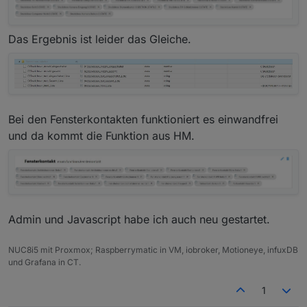
Da müsste Steckdosen stehen, denn das ist der
Selektor bzw. die Aufzählung.
Das Ergebnis ist leider das Gleiche.
Das fett geschriebene ist für das Blockly unwichtig.
Bei den Fensterkontakten funktioniert es einwandfrei
und da kommt die Funktion aus HM.
Admin und Javascript habe ich auch neu gestartet.
NUC8i5 mit Proxmox; Raspberrymatic in VM, iobroker, Motioneye, infuxDB
und Grafana in CT.
1