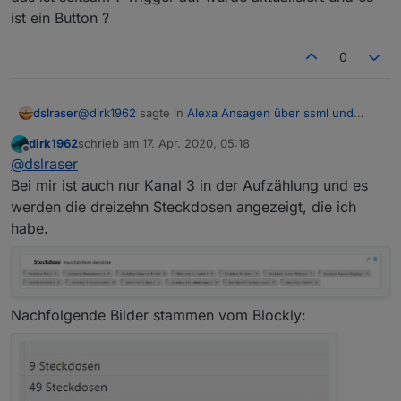
ist ein Button ?
0
@
dirk1962
sagte in
Alexa Ansagen über ssml und
dslraser
Aufzählung-Selektor
:
dirk1962
schrieb am
17. Apr. 2020, 05:18
zuletzt editiert von
Offline
Ausserdem zeigt mir das Steckdosen Blockly
@
dslraser
mehrere Kanäle der Steckdosen an.
Bei mir ist auch nur Kanal 3 in der Aufzählung und es
Ich habe diese Steckdosen in der Aufzählung und die
werden die dreizehn Steckdosen angezeigt, die ich
werden auch genau so verwurstet durch den
habe.
Selektor. (bei mir ist nur Kanal 3 in der Aufzählung)
Habe allerdings sowohl bei der Temperatur als
auch bei den Fenstern das Problem, dass die
Nachfolgende Bilder stammen vom Blockly:
das ist seltsam ? Trigger auf wurde aktualisiert und es
Alexa Ansage nur einmal funktioniert.
ist ein Button ?