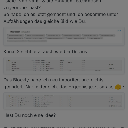
"state" von Kanal 3 die Funktion "Steckdosen"
zugeordnet hast?
So habe ich es jetzt gemacht und ich bekomme unter
Aufzählungen das gleiche Bild wie Du.
Kanal 3 sieht jetzt auch wie bei Dir aus.
Das Blockly habe ich neu importiert und nichts
geändert. Nur leider sieht das Ergebnis jetzt so aus
:
Hast Du noch eine Idee?
NUC8i5 mit Proxmox; Raspberrymatic in VM, iobroker, Motioneye, infuxDB