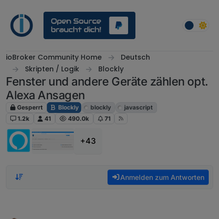
Weiter zum Inhalt
ioBroker Community Home
Deutsch
Skripten / Logik
Blockly
Fenster und andere Geräte zählen opt.
Alexa Ansagen
Gesperrt
Blockly
blockly
javascript
1.2k
41
490.0k
71
+43
Anmelden zum Antworten