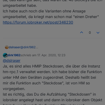
umgearbeitet habe.
Ich habe auch noch die Varianten ohne Ansage
umgearbeitet, da kriegt man schon mal "einen Dreher"
https://forum.iobroker.net/post/346230
0
@
dirk1962
dslraser
Hast Du an dem Steckdosen Blockly etwas verändert,
dirk1962
schrieb am
17. Apr. 2020, 12:23
oder ist es das vom ersten Beitrag ?
zuletzt editiert von
Offline
@
dslraser
Sind das HMIP Steckdosen über den RPC Adapter ?
(in Deiner Aufzählung steht kein .STATE ? )
Ja, es sind alles HMIP Steckdosen, die über die Instanz
Ich habe nur den DP STATE vom Kanal 3 in der
hm-rpc.1 verwaltet werden. Ich habe bisher die Funktion
Aufzählung, nicht den ganzen Kanal.
unter HM den Geräten zugeordnet. Deshalb heißt bei
mir die Funktion auch "Steckdose", ist von HM so
vorgegeben.
Ist es richtig, das Du die Aufzählung "Steckdosen" in
iobroker angelegt hast und dann in iobroker dem Objekt