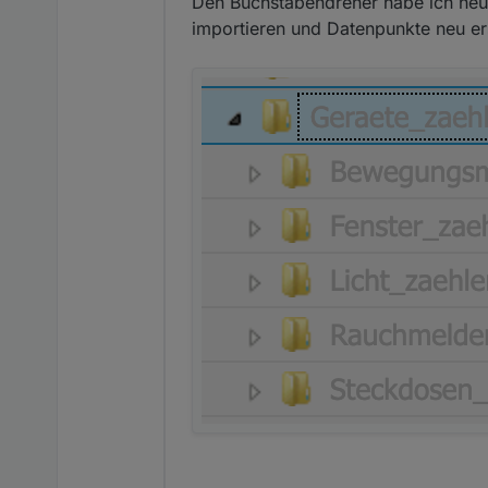
Den Buchstabendreher habe ich heut
importieren und Datenpunkte neu ers