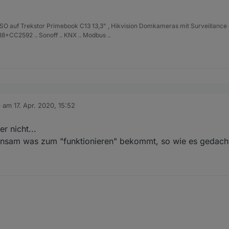
ISO auf Trekstor Primebook C13 13,3" , Hikvision Domkameras mit Surveillance 
+CC2592 .. Sonoff .. KNX .. Modbus ..
 Ansagen über ssml und Aufzählung-Selektor
:
b am
17. Apr. 2020, 15:52
 editiert von
 wird man ganz
 dass Du der Blockly Gott bist.
er nicht...
nsam was zum "funktionieren" bekommt, so wie es gedach
ch sicher nicht...
n gemeinsam was zum "funktionieren" bekommt, so wie es gedacht war