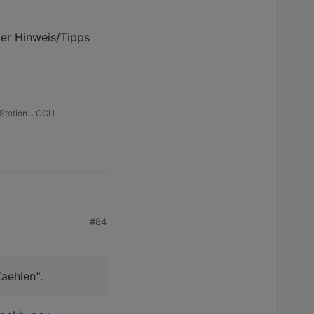
der Hinweis/Tipps
Station .. CCU
#84
iert.
n".
Zaehlen".