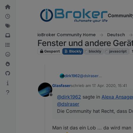
Weiter zum Inhalt
Communit
ioBroker Community Home
Deutsch
Fenster und andere Gerä
Gesperrt
Blockly
blockly
javascript
dirk1962
@
dslraser
Die Community hat Recht, das
Glasfaser
schrieb am
17. Apr. 2020, 15:41
Vielen Dank für Deine Hilfe, 
zuletzt editiert von
@
dirk1962
sagte in
Alexa Ansagen
Offline
@
dslraser
Die Community hat Recht, dass Du 
Man ist das ein Lob ... da wird ma