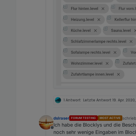
1 Antwort
Letzte Antwort
19. Apr. 2020
dslraser
schrie
FORUM TESTING
MOST ACTIVE
zuletzt
Ich habe die Blocklys und die Besch
Offline
noch sehr wenige Eingaben im Block