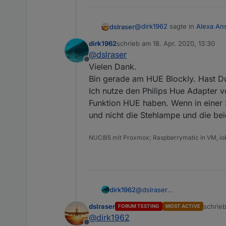
@
dirk1962
sagte in
Alexa An
dslraser
dirk1962
schrieb am
18. Apr. 2020, 13:30
zuletzt editiert von
@
dslraser
By the way: Du hast bei m
Offline
Vielen Dank.
Bin gerade am HUE Blockly. Hast D
Den Buchstabendreher habe i
Datenpunkte neu erstellen)
Ich nutze den Philips Hue Adapter 
Funktion HUE haben. Wenn in einer 
und nicht die Stehlampe und die bei
NUC8i5 mit Proxmox; Raspberrymatic in VM, iob
dirk1962
@
dslraser
Vielen Dank.
dslraser
schrie
FORUM TESTING
MOST ACTIVE
Bin gerade am HUE Blockly.
zuletzt
@
dirk1962
Ich nutze den Philips Hue A