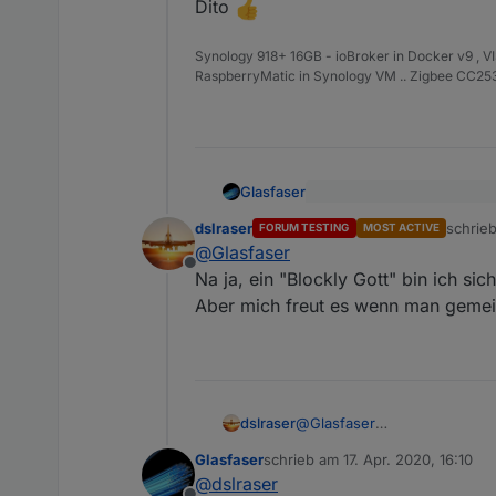
Dito
Synology 918+ 16GB - ioBroker in Docker v9 , V
RaspberryMatic in Synology VM .. Zigbee CC2538
Glasfaser
@
dirk1962
sagte in
Alexa
dslraser
schrie
@
dslraser
FORUM TESTING
MOST ACTIVE
zuletzt
Man ist das ein Lob ... da
@
Glasfaser
Die Community hat Recht,
Dito
Offline
Na ja, ein "Blockly Gott" bin ich sich
Aber mich freut es wenn man gemei
dslraser
@
Glasfaser
Na ja, ein "Blockly Gott" bin i
Glasfaser
schrieb am
17. Apr. 2020, 16:10
Aber mich freut es wenn ma
zuletzt editiert von
@
dslraser