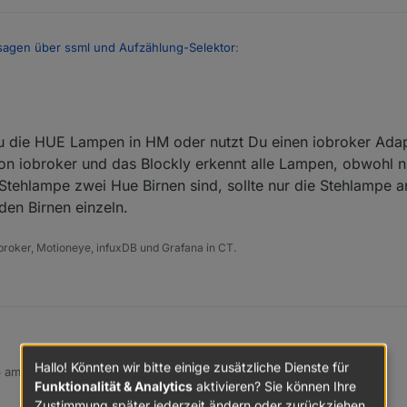
sagen über ssml und Aufzählung-Selektor
:
anchen Blocklys einen Buchstaben Dreher drin. "Zahelen" anstatt "Zaeh
u die HUE Lampen in HM oder nutzt Du einen iobroker Ada
ch heute korrigiert. (alte Datenpunkte müssen gelöscht werden, Blockl
von iobroker und das Blockly erkennt alle Lampen, obwohl n
Stehlampe zwei Hue Birnen sind, sollte nur die Stehlampe 
den Birnen einzeln.
roker, Motioneye, infuxDB und Grafana in CT.
Hallo! Könnten wir bitte einige zusätzliche Dienste für
b am
18. Apr. 2020, 14:42
 Hast Du die HUE Lampen in HM oder nutzt Du einen iobroker Adapter?
 editiert von dslraser
Funktionalität & Analytics
aktivieren? Sie können Ihre
dapter von iobroker und das Blockly erkennt alle Lampen, obwohl nur dr
Zustimmung später jederzeit ändern oder zurückziehen.