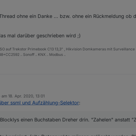
 Thread ohne ein Danke ... bzw. ohne ein Rückmeldung ob 
 das mal darüber geschrieben wird ;)
ISO auf Trekstor Primebook C13 13,3" , Hikvision Domkameras mit Surveillance 
+CC2592 .. Sonoff .. KNX .. Modbus ..
ert. Nur bei Dir heißt es "Steckdosen" und bei mir "Steckdose".
b am
18. Apr. 2020, 13:01
tate von Kanal 3 mit Funktion Steckdose markieren und sehen was pass
chen Blocklys einen Buchstaben Dreher drin. "Zahelen" anstatt "Zaehle
 editiert von
ber ssml und Aufzählung-Selektor
:
locklys einen Buchstaben Dreher drin. "Zahelen" anstatt "