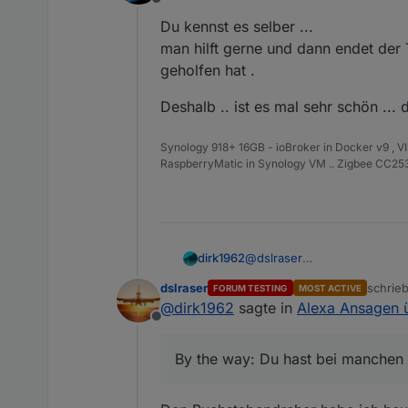
Offline
Du kennst es selber ...
man hilft gerne und dann endet der
geholfen hat .
Deshalb .. ist es mal sehr schön ...
Synology 918+ 16GB - ioBroker in Docker v9 , V
RaspberryMatic in Synology VM .. Zigbee CC2538
@
dslraser
dirk1962
Nein, ich habe nichts veränd
dslraser
schrie
FORUM TESTING
MOST ACTIVE
Werde nachher mal nur den s
By the way: Du hast bei man
zuletzt
@
dirk1962
sagte in
Alexa Ansagen ü
Melde mich dann wieder.
Offline
By the way: Du hast bei manchen B