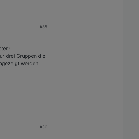
#85
len".
pter?
y neu importieren und
ur drei Gruppen die
angezeigt werden
#86
ei Gruppen die