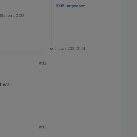
1095 ungelesen
Station .. CCU
2. Jan. 2021, 21:01
#82
t war.
#83
.