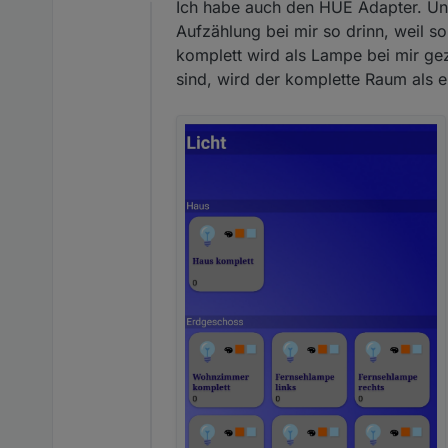
Offline
Funktion HUE haben. Wenn in
Ich habe auch den HUE Adapter. Uns
die Stehlampe und die beide
Aufzählung bei mir so drinn, weil so
komplett wird als Lampe bei mir ge
sind, wird der komplette Raum als e