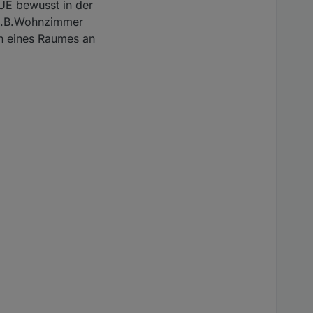
zeigt werden und nicht
UE bewusst in der
 (z.B.Wohnzimmer
en eines Raumes an