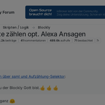
y Forum
Skripten / Logik
Blockly
te zählen opt. Alexa Ansagen
1.2k
beiträge
41
kommentatoren
489.6k
aufrufe
71
beobachtet
s Du der Blockly Gott bist.
es funktioniert!!
 über ssml und Aufzählung-Selektor
:
der Blockly Gott bist.
n ganz