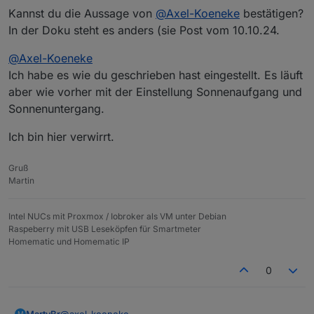
verstanden.
Ich benötige aber zur Steuerung der Rollos
Kannst du die Aussage von
@
Axel-Koeneke
bestätigen?
Du steuerst auch jetzt nicht über Astro! Astro ist
Du hast also deine drei Bereiche weiterhin.
die drei Bereiche. Lässt sich der
In der Doku steht es anders (sie Post vom 10.10.24.
eine "EXTRA-Einstellung", die wie der
Einfach probieren und die richtigen Werte des
Helligkeitssensor sinnvoll mit der
Helligkeitssensor global arbeitet.
Sensor ermitteln.
VG
Steuerung der Bereiche verknüpfen?
@
Axel-Koeneke
Du steuerst über z.B. "Schlafen ohne Automatik"
Auch die Zeit bei ASTRO (bei mir +10 Minuten)
Axel
oder Kinder, Wohnen ....
Ansonsten bleibe ich bei der Astro-
bewirken subjektiv sehr viel.
Ich habe es wie du geschrieben hast eingestellt. Es läuft
Steuerung, da ich die Bereiche benötige.
aber wie vorher mit der Einstellung Sonnenaufgang und
Sonnenuntergang.
Gruß und Danke für die Antwort.
Ich bin hier verwirrt.
Gruß
Martin
Intel NUCs mit Proxmox / Iobroker als VM unter Debian
Raspeberry mit USB Leseköpfen für Smartmeter
Homematic und Homematic IP
0
@
axel-koeneke
MartyBr
M