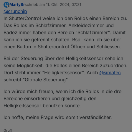
MartyBr
schrieb am
11. Okt. 2024, 07:31
M
zuletzt editiert von
Offline
@
crunchip
In ShutterControl weise ich den Rollos einen Bereich zu.
Das Rollos im Schlafzimmer, Ankleidezimmer und
Badezimmer haben den Bereich "Schlafzimmer". Damit
kann ich sie getrennt schalten. Bsp. kann ich sie über
einen Button in Shuttercontrol Öffnen und Schliessen.
Bei der Steuerung über den Helligkeitssensor sehe ich
keine Möglichkeit, die Rollos einen Bereich zuzuordnen.
Dort steht immer "Helligkeitssensor". Auch
@
simatec
schreibt "Globale Steuerung".
Ich würde mich freuen, wenn ich die Rollos in die drei
Bereiche einsortieren und gleichzeitig den
Helligkeitssensor benutzen könnte.
Ich hoffe, meine Frage wird somit verständlicher.
Gruß