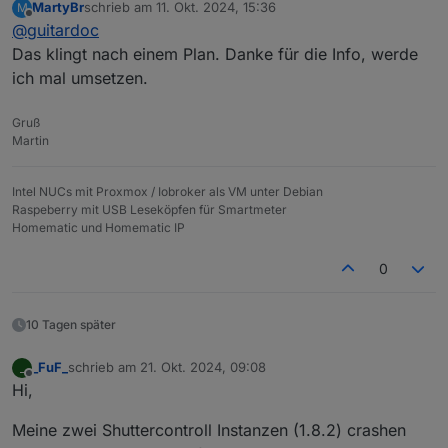
MartyBr
schrieb am
11. Okt. 2024, 15:36
M
den globalen Helligkeitssensor definierst. Läuft bei
zuletzt editiert von
Offline
@
guitardoc
mir auch so.
Das klingt nach einem Plan. Danke für die Info, werde
ich mal umsetzen.
Gruß
Martin
Intel NUCs mit Proxmox / Iobroker als VM unter Debian
Raspeberry mit USB Leseköpfen für Smartmeter
Homematic und Homematic IP
0
10 Tagen später
_FuF_
schrieb am
21. Okt. 2024, 09:08
_
zuletzt editiert von
Offline
Hi,
Meine zwei Shuttercontroll Instanzen (1.8.2) crashen