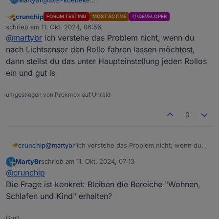
@
simatec
crunchip
FORUM TESTING
MOST ACTIVE
DEVELOPER
Kannst du die Aussage von
@
Axel-Koeneke
Offline
schrieb am
11. Okt. 2024, 06:56
bestätigen? In der Doku steht es anders (sie Post vom
zuletzt editiert von
@
martybr
ich verstehe das Problem nicht, wenn du
10.10.24.
@
Axel-Koeneke
Ich habe es wie du geschrieben hast eingestellt. Es
nach Lichtsensor den Rollo fahren lassen möchtest,
läuft aber wie vorher mit der Einstellung
Ich bin hier verwirrt.
dann stellst du das unter Haupteinstellung jeden Rollos
Sonnenaufgang und Sonnenuntergang.
ein und gut is
umgestiegen von Proxmox auf Unraid
0
crunchip
@
martybr
ich verstehe das Problem nicht, wenn du
nach Lichtsensor den Rollo fahren lassen möchtest,
MartyBr
schrieb am
11. Okt. 2024, 07:13
M
dann stellst du das unter Haupteinstellung jeden
zuletzt editiert von
Offline
@
crunchip
Rollos ein und gut is
Die Frage ist konkret: Bleiben die Bereiche "Wohnen,
Schlafen und Kind" erhalten?
Gruß