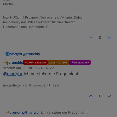
Martin
Intel NUCs mit Proxmox / Iobroker als VM unter Debian
Raspeberry mit USB Leseköpfen für Smartmeter
Homematic und Homematic IP
0
MartyBr
@
crunchip
M
Die Frage ist konkret: Bleiben die Bereiche "Wohnen,
crunchip
FORUM TESTING
MOST ACTIVE
DEVELOPER
Schlafen und Kind" erhalten?
Offline
schrieb am
11. Okt. 2024, 07:22
zuletzt editiert von
@
martybr
ich verstehe die Frage nicht
umgestiegen von Proxmox auf Unraid
0
crunchip
@
martybr
ich verstehe die Frage nicht