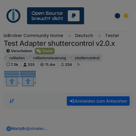
Weiter zum Inhalt
ioBroker Community Home
Deutsch
Tester
Test Adapter shuttercontrol v2.0.x
Verschoben
Tester
rollladen
rollladensteuerung
shuttercontrol
7.5k
335
11.4m
254
Anmelden zum Antworten
@
simatec
MartyBr
M
Das habe ich mir nach der Konsumierung der Doku