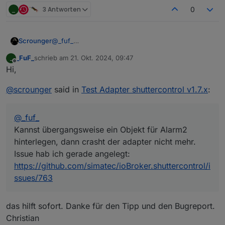
_
3 Antworten
0
@
_fuf_
Scrounger
Kannst übergangsweise ein Objekt für Alarm2
_FuF_
schrieb am
21. Okt. 2024, 09:47
_
hinterlegen, dann crasht der adapter nicht mehr.
Mal noch eine andere Frage.
zuletzt editiert von
Offline
Hi,
Issue hab ich gerade angelegt:
Ich hatte hier mal gelesen, dass wenn man einen
https://github.com/simatec/ioBroker.shuttercontrol/i
Rollladen manuell wieder auf die
@
scrounger
said in
Test Adapter shuttercontrol v1.7.x
:
ssues/763
Sonnenschutzposition fährt, dass dann wieder der
Status (.autoState.xxxx) auf sunProtect gehen soll.
Glaub das kam in irgendeiner Version rein. Leider
@
_fuf_
geht das bei mir nicht.
Gibt's die Funktion, wenn ja muss man das
Kannst übergangsweise ein Objekt für Alarm2
irgendwo konfigurieren?
hinterlegen, dann crasht der adapter nicht mehr.
Issue hab ich gerade angelegt:
https://github.com/simatec/ioBroker.shuttercontrol/i
ssues/763
das hilft sofort. Danke für den Tipp und den Bugreport.
Christian