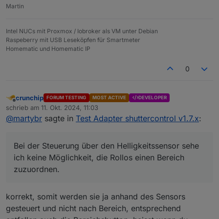
Martin
Intel NUCs mit Proxmox / Iobroker als VM unter Debian
Raspeberry mit USB Leseköpfen für Smartmeter
Homematic und Homematic IP
0
crunchip
FORUM TESTING
MOST ACTIVE
DEVELOPER
Offline
schrieb am
11. Okt. 2024, 11:03
zuletzt editiert von
@
martybr
sagte in
Test Adapter shuttercontrol v1.7.x
:
Bei der Steuerung über den Helligkeitssensor sehe
ich keine Möglichkeit, die Rollos einen Bereich
zuzuordnen.
korrekt, somit werden sie ja anhand des Sensors
gesteuert und nicht nach Bereich, entsprechend