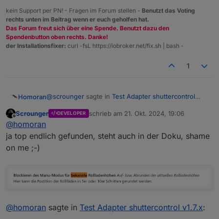
kein Support per PN! - Fragen im Forum stellen -
Benutzt das Voting
rechts unten im Beitrag wenn er euch geholfen hat.
Das Forum freut sich über eine Spende. Benutzt dazu den
Spendenbutton oben rechts. Danke!
der Installationsfixer:
curl -fsL https://iobroker.net/fix.sh | bash -
1
@
scrounger
sagte in
Test Adapter shuttercontrol
Homoran
v1.7.x
:
Scrounger
schrieb am
21. Okt. 2024, 19:06
DEVELOPER
zuletzt editiert von
Offline
Ich hatte hier mal gelesen, dass wenn man
@
homoran
einen Rollladen manuell wieder auf die
ja top endlich gefunden, steht auch in der Doku, shame
das gilt für alle Positionen die shuttercontrol bekannt
Sonnenschutzposition fährt, dass dann wieder
on me ;-)
sind.
der Status (.autoState.xxxx) auf sunProtect
Wenn man eine dafür anfährt wird der Manu_Mode
@
scrounger
sagte in
Test Adapter shuttercontrol
gehen soll. Glaub das kam in irgendeiner
beendet.
v1.7.x
:
Version rein. Leider geht das bei mir nicht.
muss man das irgendwo konfigurieren?
@
homoran
sagte in
Test Adapter shuttercontrol v1.7.x
:
ja!