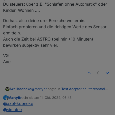
Du steuerst über z.B. "Schlafen ohne Automatik" oder
Kinder, Wohnen ....
Du hast also deine drei Bereiche weiterhin.
Einfach probieren und die richtigen Werte des Sensor
ermitteln.
Auch die Zeit bei ASTRO (bei mir +10 Minuten)
bewirken subjektiv sehr viel.
VG
Axel
0
@
martybr
sagte in
Test Adapter shuttercontrol
Axel Koeneke
v1.7.x
:
MartyBr
schrieb am
11. Okt. 2024, 06:43
M
zuletzt editiert von
Offline
@
axel-koeneke
@
simatec
Das habe ich mir nach der Konsumierung
@
simatec
Nee, du hast es immer noch nicht richtig
der Doku gedacht. Das macht ja auch Sinn.