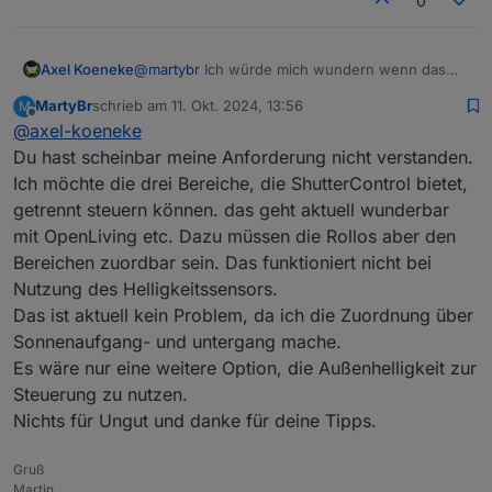
0
Axel Koeneke
@
martybr
Ich würde mich wundern wenn das
kommen sollte. Schließlich ist die Helligkeit, die
MartyBr
schrieb am
11. Okt. 2024, 13:56
M
ja außen gemessen, wird immer gleich und hat
zuletzt editiert von
Offline
@
axel-koeneke
nichts mit den Räumen zu tun. Wenn du alles mit
den richtigen Werten eingestellt hast, sollte es
Du hast scheinbar meine Anforderung nicht verstanden.
doch laufen. Ich habe bis jetzt keine zusätzliche
Ich möchte die drei Bereiche, die ShutterControl bietet,
Funktion vermisst und benutze auch nur die
getrennt steuern können. das geht aktuell wunderbar
wenigsten von den vielen die es noch gibt - mit
mit OpenLiving etc. Dazu müssen die Rollos aber den
Erfolg... :)
VG
Bereichen zuordbar sein. Das funktioniert nicht bei
Axel
Nutzung des Helligkeitssensors.
Das ist aktuell kein Problem, da ich die Zuordnung über
Sonnenaufgang- und untergang mache.
Es wäre nur eine weitere Option, die Außenhelligkeit zur
Steuerung zu nutzen.
Nichts für Ungut und danke für deine Tipps.
Gruß
Martin