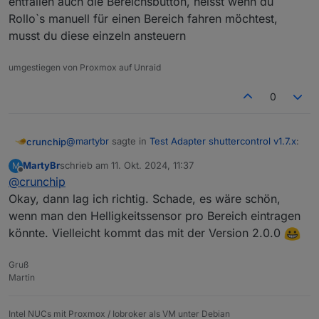
entfallen auch die Bereichsbutton, heisst wenn du
Rollo`s manuell für einen Bereich fahren möchtest,
musst du diese einzeln ansteuern
umgestiegen von Proxmox auf Unraid
0
@
martybr
sagte in
Test Adapter shuttercontrol v1.7.x
:
crunchip
MartyBr
schrieb am
11. Okt. 2024, 11:37
M
zuletzt editiert von
Offline
@
crunchip
Bei der Steuerung über den Helligkeitssensor
sehe ich keine Möglichkeit, die Rollos einen
Okay, dann lag ich richtig. Schade, es wäre schön,
korrekt, somit werden sie ja anhand des Sensors
Bereich zuzuordnen.
wenn man den Helligkeitssensor pro Bereich eintragen
gesteuert und nicht nach Bereich, entsprechend
könnte. Vielleicht kommt das mit der Version 2.0.0
entfallen auch die Bereichsbutton, heisst wenn du
Rollo`s manuell für einen Bereich fahren möchtest,
musst du diese einzeln ansteuern
Gruß
Martin
Intel NUCs mit Proxmox / Iobroker als VM unter Debian