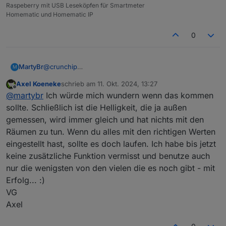
Raspeberry mit USB Leseköpfen für Smartmeter
Homematic und Homematic IP
0
MartyBr
@
crunchip
M
Okay, dann lag ich richtig. Schade, es wäre schön,
Axel Koeneke
schrieb am
11. Okt. 2024, 13:27
wenn man den Helligkeitssensor pro Bereich
zuletzt editiert von
Offline
@
martybr
Ich würde mich wundern wenn das kommen
eintragen könnte. Vielleicht kommt das mit der Version
2.0.0
sollte. Schließlich ist die Helligkeit, die ja außen
gemessen, wird immer gleich und hat nichts mit den
Räumen zu tun. Wenn du alles mit den richtigen Werten
eingestellt hast, sollte es doch laufen. Ich habe bis jetzt
keine zusätzliche Funktion vermisst und benutze auch
nur die wenigsten von den vielen die es noch gibt - mit
Erfolg... :)
VG
Axel