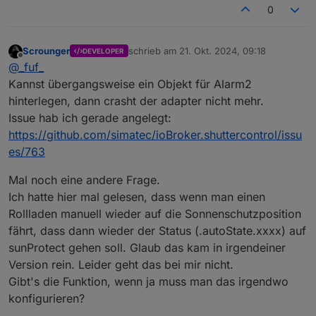
0
Scrounger
schrieb am
21. Okt. 2024, 09:18
DEVELOPER
zuletzt editiert von
Offline
@
_fuf_
Kannst übergangsweise ein Objekt für Alarm2
hinterlegen, dann crasht der adapter nicht mehr.
Issue hab ich gerade angelegt:
https://github.com/simatec/ioBroker.shuttercontrol/issu
es/763
Mal noch eine andere Frage.
Ich hatte hier mal gelesen, dass wenn man einen
Rollladen manuell wieder auf die Sonnenschutzposition
fährt, dass dann wieder der Status (.autoState.xxxx) auf
sunProtect gehen soll. Glaub das kam in irgendeiner
Version rein. Leider geht das bei mir nicht.
Gibt's die Funktion, wenn ja muss man das irgendwo
konfigurieren?