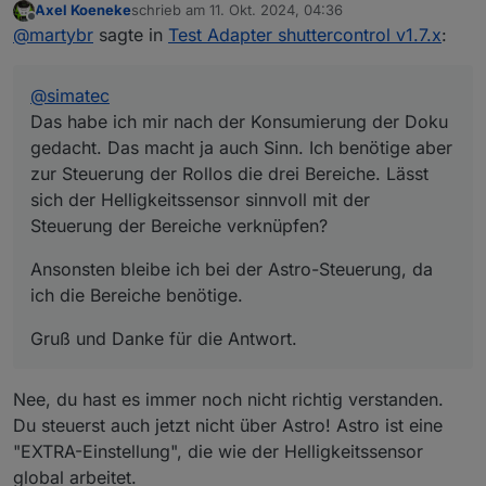
Axel Koeneke
schrieb am
11. Okt. 2024, 04:36
gedacht. Das macht ja auch Sinn. Ich benötige aber
Ansonsten bleibe ich bei der Astro-Steuerung, da ich
zuletzt editiert von
Offline
@
martybr
sagte in
Test Adapter shuttercontrol v1.7.x
:
zur Steuerung der Rollos die drei Bereiche. Lässt sich
die Bereiche benötige.
der Helligkeitssensor sinnvoll mit der Steuerung der
Gruß und Danke für die Antwort.
Bereiche verknüpfen?
@
simatec
Das habe ich mir nach der Konsumierung der Doku
gedacht. Das macht ja auch Sinn. Ich benötige aber
zur Steuerung der Rollos die drei Bereiche. Lässt
sich der Helligkeitssensor sinnvoll mit der
Steuerung der Bereiche verknüpfen?
Ansonsten bleibe ich bei der Astro-Steuerung, da
ich die Bereiche benötige.
Gruß und Danke für die Antwort.
Nee, du hast es immer noch nicht richtig verstanden.
Du steuerst auch jetzt nicht über Astro! Astro ist eine
"EXTRA-Einstellung", die wie der Helligkeitssensor
global arbeitet.