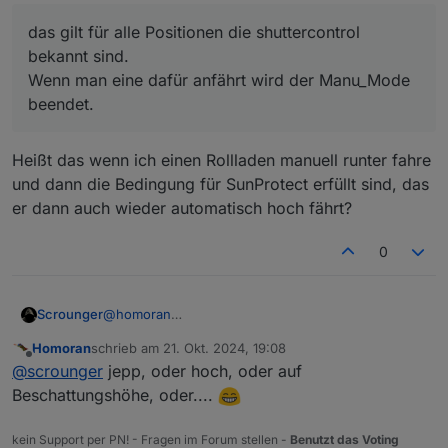
irgendwas mit "bekannte Höhen" o.ä.
das gilt für alle Positionen die shuttercontrol
bekannt sind.
Wenn man eine dafür anfährt wird der Manu_Mode
beendet.
Heißt das wenn ich einen Rollladen manuell runter fahre
und dann die Bedingung für SunProtect erfüllt sind, das
er dann auch wieder automatisch hoch fährt?
0
@
homoran
Scrounger
ja top endlich gefunden, steht auch in der Doku,
Homoran
schrieb am
21. Okt. 2024, 19:08
shame on me ;-)
zuletzt editiert von
Offline
@
scrounger
jepp, oder hoch, oder auf
Beschattungshöhe, oder....
@
homoran
sagte in
Test Adapter shuttercontrol
v1.7.x
:
kein Support per PN! - Fragen im Forum stellen -
Benutzt das Voting