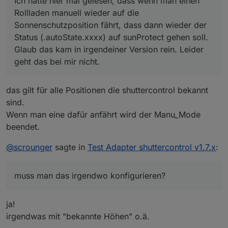
Ich hatte hier mal gelesen, dass wenn man einen
Status (.autoState.xxxx) auf sunProtect gehen soll.
Glaub das kam in irgendeiner Version rein. Leider
Rollladen manuell wieder auf die
geht das bei mir nicht.
Sonnenschutzposition fährt, dass dann wieder der
Gibt's die Funktion, wenn ja muss man das
Status (.autoState.xxxx) auf sunProtect gehen soll.
irgendwo konfigurieren?
Glaub das kam in irgendeiner Version rein. Leider
geht das bei mir nicht.
das gilt für alle Positionen die shuttercontrol bekannt
sind.
Wenn man eine dafür anfährt wird der Manu_Mode
beendet.
@
scrounger
sagte in
Test Adapter shuttercontrol v1.7.x
:
muss man das irgendwo konfigurieren?
ja!
irgendwas mit "bekannte Höhen" o.ä.