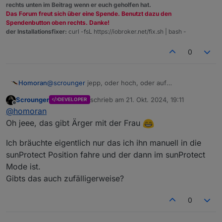
das gilt für alle Positionen die shuttercontrol
rechts unten im Beitrag wenn er euch geholfen hat.
bekannt sind.
Das Forum freut sich über eine Spende. Benutzt dazu den
Heißt das wenn ich einen Rollladen manuell runter
Wenn man eine dafür anfährt wird der
Spendenbutton oben rechts. Danke!
fahre und dann die Bedingung für SunProtect
Manu_Mode beendet.
der Installationsfixer:
curl -fsL https://iobroker.net/fix.sh | bash -
erfüllt sind, das er dann auch wieder automatisch
hoch fährt?
0
Homoran
@
scrounger
jepp, oder hoch, oder auf
Beschattungshöhe, oder....
Scrounger
schrieb am
21. Okt. 2024, 19:11
DEVELOPER
zuletzt editiert von
Offline
@
homoran
Oh jeee, das gibt Ärger mit der Frau
Ich bräuchte eigentlich nur das ich ihn manuell in die
sunProtect Position fahre und der dann im sunProtect
Mode ist.
Gibts das auch zufälligerweise?
0