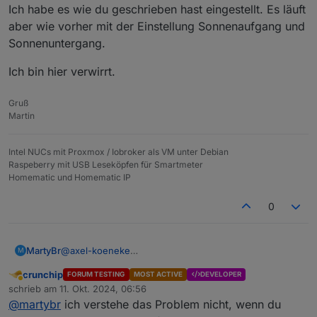
oder Kinder, Wohnen ....
Ansonsten bleibe ich bei der Astro-
bewirken subjektiv sehr viel.
Ich habe es wie du geschrieben hast eingestellt. Es läuft
Steuerung, da ich die Bereiche benötige.
aber wie vorher mit der Einstellung Sonnenaufgang und
Sonnenuntergang.
Gruß und Danke für die Antwort.
Ich bin hier verwirrt.
Gruß
Martin
Intel NUCs mit Proxmox / Iobroker als VM unter Debian
Raspeberry mit USB Leseköpfen für Smartmeter
Homematic und Homematic IP
0
@
axel-koeneke
MartyBr
M
@
simatec
crunchip
FORUM TESTING
MOST ACTIVE
DEVELOPER
Kannst du die Aussage von
@
Axel-Koeneke
Abwesend
schrieb am
11. Okt. 2024, 06:56
bestätigen? In der Doku steht es anders (sie Post vom
zuletzt editiert von
@
martybr
ich verstehe das Problem nicht, wenn du
10.10.24.
@
Axel-Koeneke