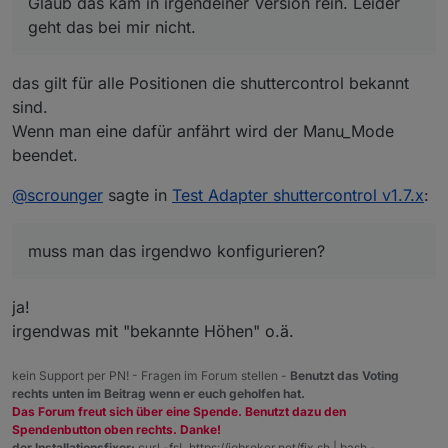
Glaub das kam in irgendeiner Version rein. Leider
geht das bei mir nicht.
das gilt für alle Positionen die shuttercontrol bekannt
sind.
Wenn man eine dafür anfährt wird der Manu_Mode
beendet.
@
scrounger
sagte in
Test Adapter shuttercontrol v1.7.x
:
muss man das irgendwo konfigurieren?
ja!
irgendwas mit "bekannte Höhen" o.ä.
kein Support per PN! - Fragen im Forum stellen -
Benutzt das Voting
rechts unten im Beitrag wenn er euch geholfen hat.
Das Forum freut sich über eine Spende. Benutzt dazu den
Spendenbutton oben rechts. Danke!
der Installationsfixer:
curl -fsL https://iobroker.net/fix.sh | bash -