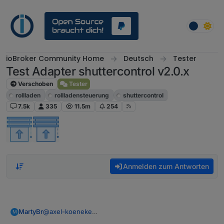
Weiter zum Inhalt
ioBroker Community Home
Deutsch
Tester
Test Adapter shuttercontrol v2.0.x
Verschoben
Tester
rollladen
rollladensteuerung
shuttercontrol
7.5k
335
11.5m
254
Anmelden zum Antworten
@
axel-koeneke
MartyBr
M
Ich habe in der Doku folgenden Artikel gefunden: