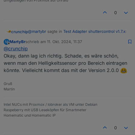
umgestiegen von Proxmox auf Unraid
0
@
martybr
sagte in
Test Adapter shuttercontrol v1.7.x
:
crunchip
MartyBr
schrieb am
11. Okt. 2024, 11:37
M
zuletzt editiert von
Offline
@
crunchip
Bei der Steuerung über den Helligkeitssensor
sehe ich keine Möglichkeit, die Rollos einen
Okay, dann lag ich richtig. Schade, es wäre schön,
korrekt, somit werden sie ja anhand des Sensors
Bereich zuzuordnen.
wenn man den Helligkeitssensor pro Bereich eintragen
gesteuert und nicht nach Bereich, entsprechend
könnte. Vielleicht kommt das mit der Version 2.0.0
entfallen auch die Bereichsbutton, heisst wenn du
Rollo`s manuell für einen Bereich fahren möchtest,
musst du diese einzeln ansteuern
Gruß
Martin
Intel NUCs mit Proxmox / Iobroker als VM unter Debian
Raspeberry mit USB Leseköpfen für Smartmeter
Homematic und Homematic IP
0