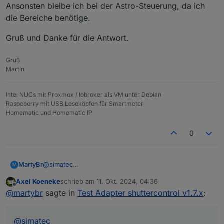
Ansonsten bleibe ich bei der Astro-Steuerung, da ich
die Bereiche benötige.
Gruß und Danke für die Antwort.
Gruß
Martin
Intel NUCs mit Proxmox / Iobroker als VM unter Debian
Raspeberry mit USB Leseköpfen für Smartmeter
Homematic und Homematic IP
0
@
simatec
MartyBr
M
Das habe ich mir nach der Konsumierung der Doku
Axel Koeneke
schrieb am
11. Okt. 2024, 04:36
gedacht. Das macht ja auch Sinn. Ich benötige aber
Ansonsten bleibe ich bei der Astro-Steuerung, da ich
zuletzt editiert von
Offline
@
martybr
sagte in
Test Adapter shuttercontrol v1.7.x
:
zur Steuerung der Rollos die drei Bereiche. Lässt sich
die Bereiche benötige.
der Helligkeitssensor sinnvoll mit der Steuerung der
Gruß und Danke für die Antwort.
Bereiche verknüpfen?
@
simatec