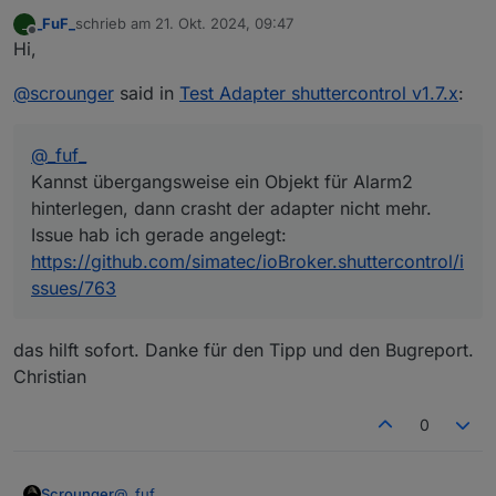
Kannst übergangsweise ein Objekt für Alarm2
_FuF_
schrieb am
21. Okt. 2024, 09:47
_
hinterlegen, dann crasht der adapter nicht mehr.
Mal noch eine andere Frage.
zuletzt editiert von
Offline
Hi,
Issue hab ich gerade angelegt:
Ich hatte hier mal gelesen, dass wenn man einen
https://github.com/simatec/ioBroker.shuttercontrol/i
Rollladen manuell wieder auf die
@
scrounger
said in
Test Adapter shuttercontrol v1.7.x
:
ssues/763
Sonnenschutzposition fährt, dass dann wieder der
Status (.autoState.xxxx) auf sunProtect gehen soll.
Glaub das kam in irgendeiner Version rein. Leider
@
_fuf_
geht das bei mir nicht.
Gibt's die Funktion, wenn ja muss man das
Kannst übergangsweise ein Objekt für Alarm2
irgendwo konfigurieren?
hinterlegen, dann crasht der adapter nicht mehr.
Issue hab ich gerade angelegt:
https://github.com/simatec/ioBroker.shuttercontrol/i
ssues/763
das hilft sofort. Danke für den Tipp und den Bugreport.
Christian
0
@
_fuf_
Scrounger