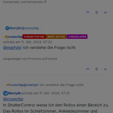
Homematic und Homematic IP
0
MartyBr
@
crunchip
M
Die Frage ist konkret: Bleiben die Bereiche "Wohnen,
crunchip
FORUM TESTING
MOST ACTIVE
DEVELOPER
Schlafen und Kind" erhalten?
Abwesend
schrieb am
11. Okt. 2024, 07:22
zuletzt editiert von
@
martybr
ich verstehe die Frage nicht
umgestiegen von Proxmox auf Unraid
0
crunchip
@
martybr
ich verstehe die Frage nicht
MartyBr
schrieb am
11. Okt. 2024, 07:31
M
zuletzt editiert von
Offline
@
crunchip
In ShutterControl weise ich den Rollos einen Bereich zu.
Das Rollos im Schlafzimmer, Ankleidezimmer und