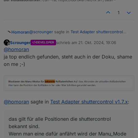
1
@
scrounger
sagte in
Test Adapter shuttercontrol
Homoran
v1.7.x
:
Scrounger
schrieb am
21. Okt. 2024, 19:06
DEVELOPER
zuletzt editiert von
Offline
Ich hatte hier mal gelesen, dass wenn man
@
homoran
einen Rollladen manuell wieder auf die
ja top endlich gefunden, steht auch in der Doku, shame
das gilt für alle Positionen die shuttercontrol bekannt
Sonnenschutzposition fährt, dass dann wieder
on me ;-)
sind.
der Status (.autoState.xxxx) auf sunProtect
Wenn man eine dafür anfährt wird der Manu_Mode
@
scrounger
sagte in
Test Adapter shuttercontrol
gehen soll. Glaub das kam in irgendeiner
beendet.
v1.7.x
:
Version rein. Leider geht das bei mir nicht.
muss man das irgendwo konfigurieren?
@
homoran
sagte in
Test Adapter shuttercontrol v1.7.x
:
ja!
irgendwas mit "bekannte Höhen" o.ä.
das gilt für alle Positionen die shuttercontrol
bekannt sind.
Wenn man eine dafür anfährt wird der Manu_Mode