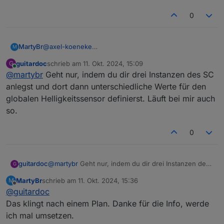
0
MartyBr
@
axel-koeneke
M
Du hast scheinbar meine Anforderung nicht
guitardoc
schrieb am
11. Okt. 2024, 15:09
G
verstanden. Ich möchte die drei Bereiche, die
zuletzt editiert von
Online
@
martybr
Geht nur, indem du dir drei Instanzen des SC
ShutterControl bietet, getrennt steuern können. das
geht aktuell wunderbar mit OpenLiving etc. Dazu
anlegst und dort dann unterschiedliche Werte für den
müssen die Rollos aber den Bereichen zuordbar sein.
globalen Helligkeitssensor definierst. Läuft bei mir auch
Das funktioniert nicht bei Nutzung des
so.
Helligkeitssensors.
Das ist aktuell kein Problem, da ich die Zuordnung
über Sonnenaufgang- und untergang mache.
0
Es wäre nur eine weitere Option, die Außenhelligkeit
zur Steuerung zu nutzen.
Nichts für Ungut und danke für deine Tipps.
guitardoc
@
martybr
Geht nur, indem du dir drei Instanzen des
G
SC anlegst und dort dann unterschiedliche Werte für
MartyBr
schrieb am
11. Okt. 2024, 15:36
M
den globalen Helligkeitssensor definierst. Läuft bei
zuletzt editiert von
Offline
@
guitardoc
mir auch so.
Das klingt nach einem Plan. Danke für die Info, werde
ich mal umsetzen.