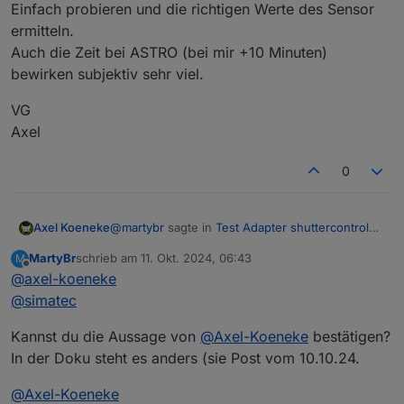
Einfach probieren und die richtigen Werte des Sensor
ermitteln.
Auch die Zeit bei ASTRO (bei mir +10 Minuten)
bewirken subjektiv sehr viel.
VG
Axel
0
@
martybr
sagte in
Test Adapter shuttercontrol
Axel Koeneke
v1.7.x
:
MartyBr
schrieb am
11. Okt. 2024, 06:43
M
zuletzt editiert von
Offline
@
axel-koeneke
@
simatec
Das habe ich mir nach der Konsumierung
@
simatec
Nee, du hast es immer noch nicht richtig
der Doku gedacht. Das macht ja auch Sinn.
verstanden.
Ich benötige aber zur Steuerung der Rollos
Kannst du die Aussage von
@
Axel-Koeneke
bestätigen?
Du steuerst auch jetzt nicht über Astro! Astro ist
Du hast also deine drei Bereiche weiterhin.
die drei Bereiche. Lässt sich der
In der Doku steht es anders (sie Post vom 10.10.24.
eine "EXTRA-Einstellung", die wie der
Einfach probieren und die richtigen Werte des
Helligkeitssensor sinnvoll mit der
Helligkeitssensor global arbeitet.
Sensor ermitteln.
VG
Steuerung der Bereiche verknüpfen?
@
Axel-Koeneke
Du steuerst über z.B. "Schlafen ohne Automatik"
Auch die Zeit bei ASTRO (bei mir +10 Minuten)
Axel