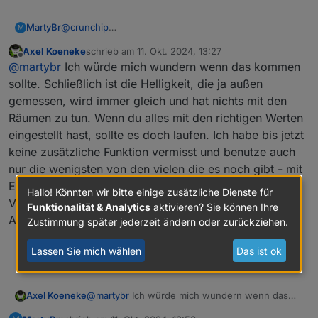
MartyBr
@
crunchip
M
Okay, dann lag ich richtig. Schade, es wäre schön,
Axel Koeneke
schrieb am
11. Okt. 2024, 13:27
wenn man den Helligkeitssensor pro Bereich
zuletzt editiert von
Offline
@
martybr
Ich würde mich wundern wenn das kommen
eintragen könnte. Vielleicht kommt das mit der Version
2.0.0
sollte. Schließlich ist die Helligkeit, die ja außen
gemessen, wird immer gleich und hat nichts mit den
Räumen zu tun. Wenn du alles mit den richtigen Werten
eingestellt hast, sollte es doch laufen. Ich habe bis jetzt
keine zusätzliche Funktion vermisst und benutze auch
nur die wenigsten von den vielen die es noch gibt - mit
Erfolg... :)
Hallo! Könnten wir bitte einige zusätzliche Dienste für
VG
Funktionalität & Analytics
aktivieren? Sie können Ihre
Axel
Zustimmung später jederzeit ändern oder zurückziehen.
Lassen Sie mich wählen
Das ist ok
0
Axel Koeneke
@
martybr
Ich würde mich wundern wenn das
kommen sollte. Schließlich ist die Helligkeit, die