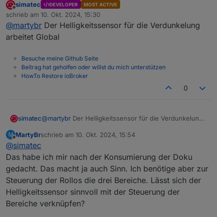
simatec
DEVELOPER
MOST ACTIVE
...
Offline
schrieb am
10. Okt. 2024, 15:30
Sollen die Rolläden anhand eines Helligkeitssensors
zuletzt editiert von
@
martybr
Der Helligkeitssensor für die Verdunkelung
autom. gefahren werden, wird dieser hier konfiguriert.
Die Aktivierung erfolgt anschließend für jeden
Rollladen individuell unter Haupteinstellungen
arbeitet Global
Rollladen beim Punkt Art der Steuerung für schließen
Helligkeitswert für das schließen mit Helligkeitssensor
(bzw. öffnen) des Rollladens, indem dort der Eintrag
Helligkeitswert, ab dem die Rolläden geschlossen
Besuche meine Github Seite
"Helligkeitssensor" ausgewählt wird.
werden sollen.
Helligkeitswert für das öffnen mit Helligkeitssensor
Beitrag hat geholfen oder willst du mich unterstützen
Helligkeitswert, ab dem die Rolläden geöffnet werden
HowTo Restore ioBroker
sollen
Objekt-ID des Helligkeitssensors Der Verweis auf den
0
Helligkeitssensor, z.B. von einer Wetterstation oder
von einem Bewegungsmelder im Außenbereich oder
Das bedeutet doch nach meiner Interpretation, dass
separaten Helligkeitssensor
deine Einstellung den Helligkeitssensor nicht benutzt.
...
simatec
@
martybr
Der Helligkeitssensor für die Verdunkelung
Hierzu müsstest du pro Rollladen die Art der
Oder sehe ich das falsch??
arbeitet Global
Steuerung auf Helligkeitssensor einstellen. Das
MartyBr
schrieb am
10. Okt. 2024, 15:54
M
bedingt aber, dass keine Gruppen/Bereiche gebildet
zuletzt editiert von
Offline
@
simatec
werden können.
Das habe ich mir nach der Konsumierung der Doku
gedacht. Das macht ja auch Sinn. Ich benötige aber zur
Steuerung der Rollos die drei Bereiche. Lässt sich der
Helligkeitssensor sinnvoll mit der Steuerung der
Bereiche verknüpfen?