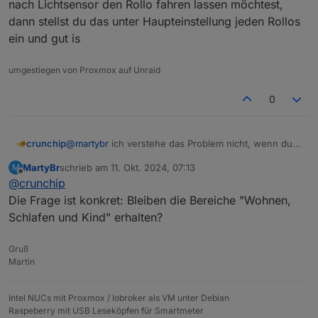
Ich habe es wie du geschrieben hast eingestellt. Es
nach Lichtsensor den Rollo fahren lassen möchtest,
läuft aber wie vorher mit der Einstellung
Ich bin hier verwirrt.
dann stellst du das unter Haupteinstellung jeden Rollos
Sonnenaufgang und Sonnenuntergang.
ein und gut is
umgestiegen von Proxmox auf Unraid
0
crunchip
@
martybr
ich verstehe das Problem nicht, wenn du
nach Lichtsensor den Rollo fahren lassen möchtest,
MartyBr
schrieb am
11. Okt. 2024, 07:13
M
dann stellst du das unter Haupteinstellung jeden
zuletzt editiert von
Offline
@
crunchip
Rollos ein und gut is
Die Frage ist konkret: Bleiben die Bereiche "Wohnen,
Schlafen und Kind" erhalten?
Gruß
Martin
Intel NUCs mit Proxmox / Iobroker als VM unter Debian
Raspeberry mit USB Leseköpfen für Smartmeter