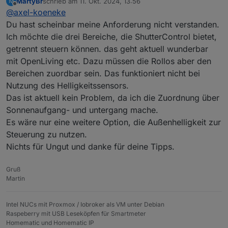
MartyBr
schrieb am
11. Okt. 2024, 13:56
M
ja außen gemessen, wird immer gleich und hat
zuletzt editiert von
Offline
@
axel-koeneke
nichts mit den Räumen zu tun. Wenn du alles mit
den richtigen Werten eingestellt hast, sollte es
Du hast scheinbar meine Anforderung nicht verstanden.
doch laufen. Ich habe bis jetzt keine zusätzliche
Ich möchte die drei Bereiche, die ShutterControl bietet,
Funktion vermisst und benutze auch nur die
getrennt steuern können. das geht aktuell wunderbar
wenigsten von den vielen die es noch gibt - mit
mit OpenLiving etc. Dazu müssen die Rollos aber den
Erfolg... :)
VG
Bereichen zuordbar sein. Das funktioniert nicht bei
Axel
Nutzung des Helligkeitssensors.
Das ist aktuell kein Problem, da ich die Zuordnung über
Sonnenaufgang- und untergang mache.
Es wäre nur eine weitere Option, die Außenhelligkeit zur
Steuerung zu nutzen.
Nichts für Ungut und danke für deine Tipps.
Gruß
Martin
Intel NUCs mit Proxmox / Iobroker als VM unter Debian
Raspeberry mit USB Leseköpfen für Smartmeter
Homematic und Homematic IP