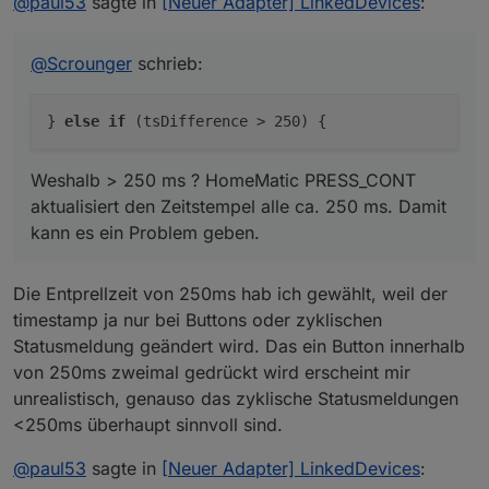
@
paul53
sagte in
[Neuer Adapter] LinkedDevices
:
// }
es ein Problem geben.
Was hälst Du davon, anstelle von
state.val
,
state.ack
und
state.ts
für das Vermeiden einer Dauerschleife
// 'custom.isLinked = true'
state.from
auszuwerten ? Etwa so:
@
Scrounger
schrieb:
async onStateChange(id, state) {

if
 (
this
.dicLinkedObjectsStatus[id] === 
       if (state && state.from != 'system.adap
		await 
this
.setForeignStateChangedAsyn
this
.log.debug(`[onStateChange] link
}
else
if
(tsDifference > 250) {
            }

         }

Weshalb > 250 ms ? HomeMatic PRESS_CONT
      }

aktualisiert den Zeitstempel alle ca. 250 ms. Damit
kann es ein Problem geben.
Die Entprellzeit von 250ms hab ich gewählt, weil der
timestamp ja nur bei Buttons oder zyklischen
Statusmeldung geändert wird. Das ein Button innerhalb
von 250ms zweimal gedrückt wird erscheint mir
unrealistisch, genauso das zyklische Statusmeldungen
<250ms überhaupt sinnvoll sind.
@
paul53
sagte in
[Neuer Adapter] LinkedDevices
: