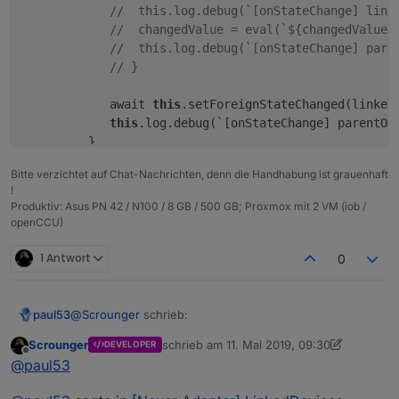
// 	this.log.debug(`[onStateChange] l
// 	changedValue = eval(`${changedValu
// 	this.log.debug(`[onStateChange] pa
// }
	    await 
this
.setForeignStateChanged(linkedO
this
.log.debug(`[onStateChange] parentOb
         }

Bitte verzichtet auf Chat-Nachrichten, denn die Handhabung ist grauenhaft
// linkedObject 'state' hat sich geändert -
!
else
if
 (
this
.dicLinkedObjectsStatus && id 
Produktiv: Asus PN 42 / N100 / 8 GB / 500 GB; Proxmox mit 2 VM (iob /
// @ts-ignore
openCCU)
            let parentObjId = Object.keys(
this
.dicLi
1 Antwort
0
// let parentObjState = await this.getFo
// let linkedObj = await this.getForeign
// if (linkedObj && linkedObj.common && 
@
Scrounger
schrieb:
paul53
// 	let conversion = this.reverseMathS
Scrounger
schrieb am
11. Mai 2019, 09:30
DEVELOPER
// 	this.log.debug(`[onStateChange] li
zuletzt editiert von Scrounger
5. Nov. 2019,
Offline
@
paul53
// 	changedValue = eval(`${changedValu
Weshalb > 250 ms ? HomeMatic PRESS_CONT
// 	this.log.debug(`[onStateChange] li
aktualisiert den Zeitstempel alle ca. 250 ms. Damit kann