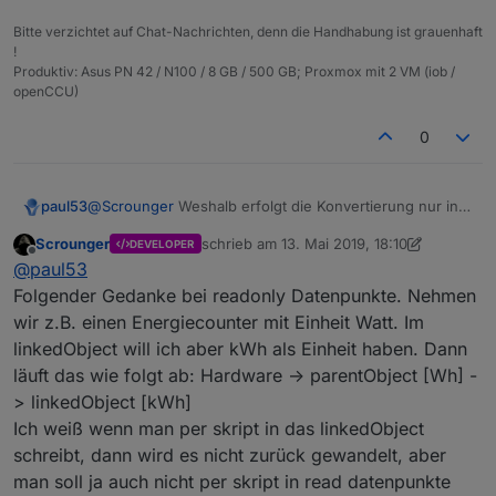
Bitte verzichtet auf Chat-Nachrichten, denn die Handhabung ist grauenhaft
!
Produktiv: Asus PN 42 / N100 / 8 GB / 500 GB; Proxmox mit 2 VM (iob /
openCCU)
0
@
Scrounger
Weshalb erfolgt die Konvertierung nur in
paul53
eine Richtung (parent --> linked) bei "read only" ?
Scrounger
schrieb am
13. Mai 2019, 18:10
DEVELOPER
Eine Änderung in
linked
schreibt trotzdem in
parent
;
zuletzt editiert von Scrounger
Offline
@
paul53
allerdings ohne Konvertierung.
erzeugt einen String !!
Übrigens:
Eval ist böse
Folgender Gedanke bei readonly Datenpunkte. Nehmen
wir z.B. einen Energiecounter mit Einheit Watt. Im
linkedObject will ich aber kWh als Einheit haben. Dann
läuft das wie folgt ab: Hardware -> parentObject [Wh] -
> linkedObject [kWh]
Ich weiß wenn man per skript in das linkedObject
schreibt, dann wird es nicht zurück gewandelt, aber
man soll ja auch nicht per skript in read datenpunkte