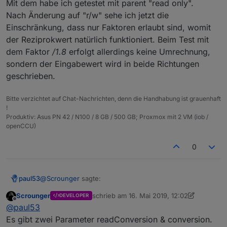
wird der kehrwert durch den adapter gebildet.
Mit dem habe ich getestet mit parent "read only".
Kannan zb für das hue Beispiel das ich weiter
Nach Änderung auf "r/w" sehe ich jetzt die
oben beschrieben habe verwenden.
Einschränkung, dass nur Faktoren erlaubt sind, womit
der Reziprokwert natürlich funktioniert. Beim Test mit
dem Faktor
/1.8
erfolgt allerdings keine Umrechnung,
sondern der Eingabewert wird in beide Richtungen
geschrieben.
Bitte verzichtet auf Chat-Nachrichten, denn die Handhabung ist grauenhaft
!
Produktiv: Asus PN 42 / N100 / 8 GB / 500 GB; Proxmox mit 2 VM (iob /
openCCU)
0
@
Scrounger
sagte:
paul53
Scrounger
schrieb am
16. Mai 2019, 12:02
DEVELOPER
zuletzt editiert von Scrounger
Offline
Bitte laden dir den aktuellen branch, da ist des
@
paul53
implementiert.
Es gibt zwei Parameter readConversion & conversion.
Mit dem habe ich getestet mit parent "read only".