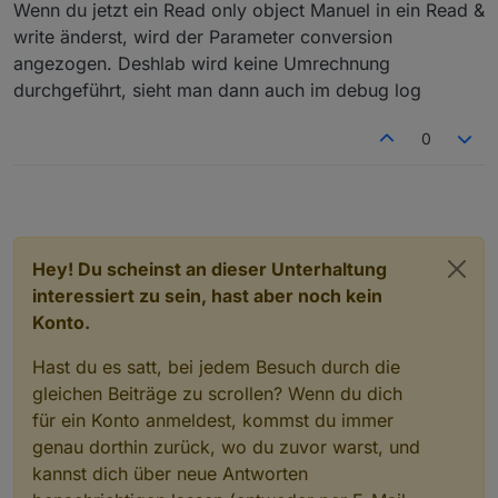
Wenn du jetzt ein Read only object Manuel in ein Read &
Nach Änderung auf "r/w" sehe ich jetzt die
write änderst, wird der Parameter conversion
Einschränkung, dass nur Faktoren erlaubt sind, womit
der Reziprokwert natürlich funktioniert. Beim Test mit
angezogen. Deshlab wird keine Umrechnung
dem Faktor
/1.8
erfolgt allerdings keine Umrechnung,
durchgeführt, sieht man dann auch im debug log
sondern der Eingabewert wird in beide Richtungen
geschrieben.
0
Hey! Du scheinst an dieser Unterhaltung
interessiert zu sein, hast aber noch kein
Konto.
Hast du es satt, bei jedem Besuch durch die
gleichen Beiträge zu scrollen? Wenn du dich
für ein Konto anmeldest, kommst du immer
genau dorthin zurück, wo du zuvor warst, und
kannst dich über neue Antworten