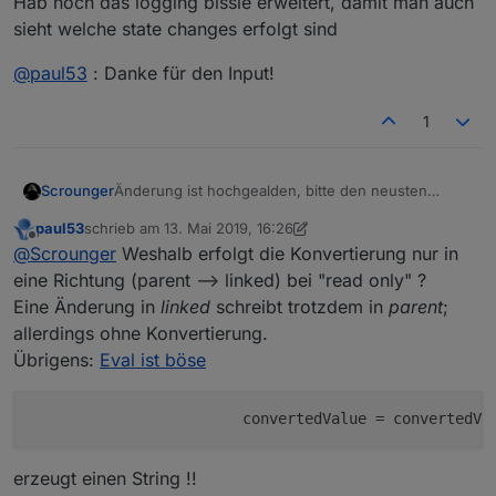
Hab noch das logging bissle erweitert, damit man auch
			// linkedObject 'state' hat sic
sieht welche state changes erfolgt sind
			else if (this.dicLinkedObjectsS
				// @ts-ignore
				let parentObjId = Object.keys(t
@
paul53
: Danke für den Input!
				// let parentObjState = awa
1
				// let linkedObj = await 
				// if (linkedObj && linkedObj.com
				// 	let conversion = this.re
Änderung ist hochgealden, bitte den neusten
Scrounger
				// 	this.log.debug(`[onStat
branch verwenden.
				// 	changedValue = eval(`${ch
paul53
schrieb am
13. Mai 2019, 16:26
Hab noch das logging bissle erweitert, damit man
@
paul53
: Danke für den Input!
				// 	this.log.debug(`[onStat
zuletzt editiert von paul53
Offline
@
Scrounger
Weshalb erfolgt die Konvertierung nur in
auch sieht welche state changes erfolgt sind
				// }

eine Richtung (parent --> linked) bei "read only" ?
				// 'custom.isLinked
Eine Änderung in
linked
schreibt trotzdem in
parent
;
				if (this.dicLinkedObject
allerdings ohne Konvertierung.
					await this.setForeignSta
Übrigens:
Eval ist böse
					this.log.debug(`[onStateChange
				}

			}

			convertedValue = convertedVa
		}

erzeugt einen String !!