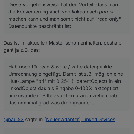
und eines für b. Bei Eingabe von b kann man auch ein
Diese Vorgehensweise hat den Vorteil, dass man
führendes "/" erlauben und daraus eine Division 1/b
die Konvertierung auch von
linked
nach
parent
machen.
machen kann und man somit nicht auf "read only"
Diese Vorgehensweise hat den Vorteil, dass man die
Konvertierung auch von
linked
nach
parent
machen
Datenpunkte beschränkt ist:
kann und man somit nicht auf "read only" Datenpunkte
beschränkt ist:
Das ist im aktuellen Master schon enthalten, deshalb
geht ja z.B. das:
Hab noch für read & write / write datenpunkte
Umrechnung eingefügt. Damit ist z.B. möglich eine
Hue-Lampe "bri" mit 0-254 (=parentObject) in ein
linkedObject das als Eingabe 0-100% aktzeptiert
umzuwandeln. Bitte aktuellen branch ziehen hab
das nochmal grad was dran geändert.
@
paul53
sagte in
[Neuer Adapter] LinkedDevices
: