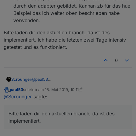
durch den adapter gebildet. Kannan zb für das hue
Beispiel das ich weiter oben beschrieben habe
verwenden.
Bitte laden dir den aktuellen branch, da ist des
implementiert. Ich habe die letzten zwei Tage intensiv
getestet und es funktioniert.
0
@
paul53
Scrounger
Aktuell sind zwei Umrechnungen drin:
paul53
schrieb am
16. Mai 2019, 10:11
ParentObejct ist Read only:
zuletzt editiert von paul53
Offline
@
Scrounger
sagte:
Bitte laden dir den aktuellen branch, da ist des
Du kannst eine Umrechnungen für das
implementiert. Ich habe die letzten zwei Tage
linekdobject angeben, erlaubt ist hier +-*/
intensiv getestet und es funktioniert.
Bitte laden dir den aktuellen branch, da ist des
ParentObejct ist Read &write oder write:
Du kannst eine Umrechnungen angeben,
implementiert.
erlaubt sind hier nur */. Funktioniert in beide
Richtungen - von linkedobject zu ParentObejct