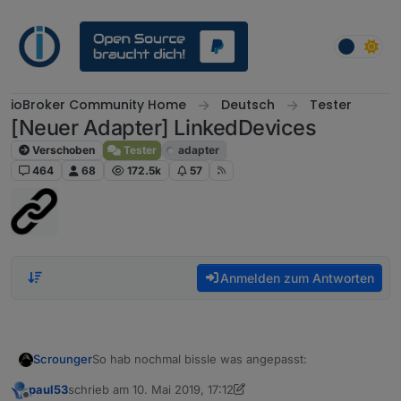
Weiter zum Inhalt
ioBroker Community Home
Deutsch
Tester
[Neuer Adapter] LinkedDevices
Verschoben
Tester
adapter
464
68
172.5k
57
Anmelden zum Antworten
So hab nochmal bissle was angepasst:
Scrounger
paul53
schrieb am
10. Mai 2019, 17:12
timestamp changes werden berücksichtig
zuletzt editiert von paul53
5. Okt. 2019, 19:51