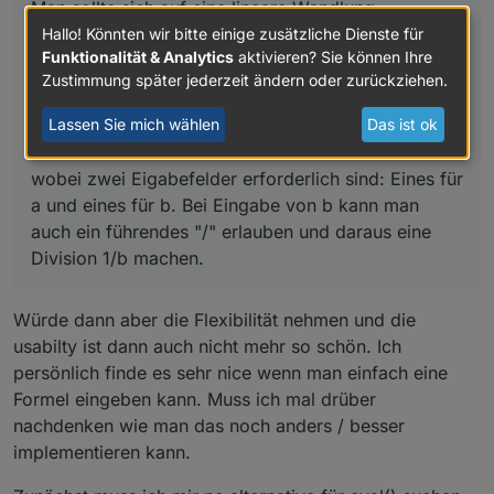
Man sollte sich auf eine lineare Wandlung
beschränken, die immer so dargestellt werden
Hallo! Könnten wir bitte einige zusätzliche Dienste für
Funktionalität & Analytics
aktivieren? Sie können Ihre
kann:
Zustimmung später jederzeit ändern oder zurückziehen.
linked
Lassen Sie mich wählen
Das ist ok
wobei zwei Eigabefelder erforderlich sind: Eines für
a und eines für b. Bei Eingabe von b kann man
auch ein führendes "/" erlauben und daraus eine
Division 1/b machen.
Würde dann aber die Flexibilität nehmen und die
usabilty ist dann auch nicht mehr so schön. Ich
persönlich finde es sehr nice wenn man einfach eine
Formel eingeben kann. Muss ich mal drüber
nachdenken wie man das noch anders / besser
implementieren kann.