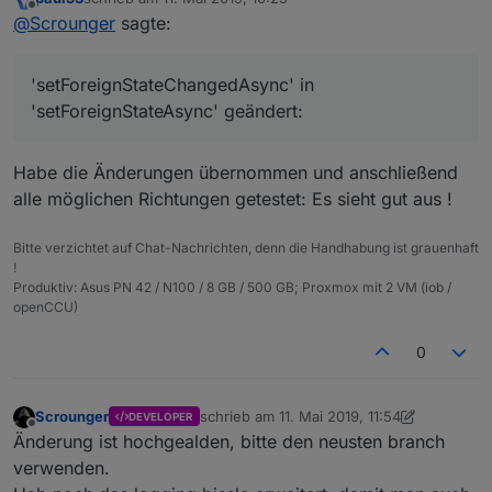
zuletzt editiert von
// 	let conve
Offline
@
Scrounger
Habe mal folgende Änderung an
@
Scrounger
sagte:
// 	this.log.
main.js vorgenommen und erfolgreich
Fast perfekt ;)
// 	changedVa
getestet:
Damit Timestamp Änderungen am linkedObject auch
'setForeignStateChangedAsync' in
// 	this.log.
übertragen werden, hab ich es noch etwas
	async onStateChange(id, state) {

// }
'setForeignStateAsync' geändert:
modifiziert, 'setForeignStateChangedAsync' in
		if (state && state.from != 'system
Wenn deine Test erfolgreich sind, dann pack ich es
'setForeignStateAsync' geändert:
			let changedValue = stat
// 'custom.isLinked 
nachher in den branch
			// parentObject 'state' hat sic
Habe die Änderungen übernommen und anschließend
if
 (
this
.dicLinkedOb
			if (this.dicLinkedParentObjects
alle möglichen Richtungen getestet: Es sieht gut aus !
					await 
this
.s
				let linkedObjId = this.d
this
.log.deb
				}

Bitte verzichtet auf Chat-Nachrichten, denn die Handhabung ist grauenhaft
				// let linkedObj = await th
			}

!
				// var linkedObjState = awa
Produktiv: Asus PN 42 / N100 / 8 GB / 500 GB; Proxmox mit 2 VM (iob /
		}

				// if (linkedObj && linkedObj.com
openCCU)
				// 	this.log.debug(`[onStateCh
				// 	changedValue = eval(`${ch
0
				// 	this.log.debug(`[onStat
				// }

				await this.setForeignStateA
Scrounger
schrieb am
11. Mai 2019, 11:54
DEVELOPER
zuletzt editiert von Scrounger
5. Nov. 2019
Offline
				this.log.debug(`[onStateChange] 
Änderung ist hochgealden, bitte den neusten branch
			}

verwenden.