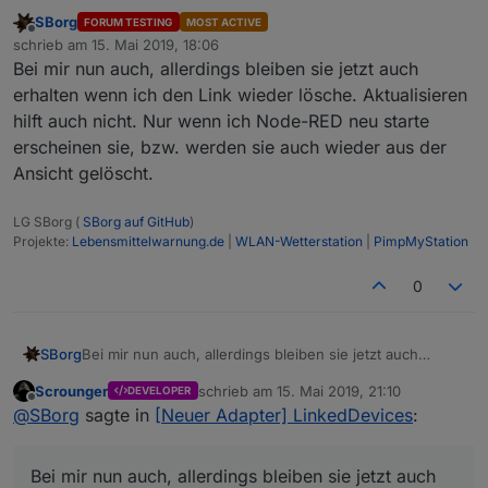
SBorg
FORUM TESTING
MOST ACTIVE
Offline
schrieb am
15. Mai 2019, 18:06
zuletzt editiert von
Bei mir nun auch, allerdings bleiben sie jetzt auch
erhalten wenn ich den Link wieder lösche. Aktualisieren
hilft auch nicht. Nur wenn ich Node-RED neu starte
erscheinen sie, bzw. werden sie auch wieder aus der
Ansicht gelöscht.
LG SBorg (
SBorg auf GitHub
)
Projekte:
Lebensmittelwarnung.de
|
WLAN-Wetterstation
|
PimpMyStation
0
SBorg
Bei mir nun auch, allerdings bleiben sie jetzt auch
erhalten wenn ich den Link wieder lösche. Aktualisieren
Scrounger
schrieb am
15. Mai 2019, 21:10
DEVELOPER
hilft auch nicht. Nur wenn ich Node-RED neu starte
zuletzt editiert von
Offline
@
SBorg
sagte in
[Neuer Adapter] LinkedDevices
:
erscheinen sie, bzw. werden sie auch wieder aus der
Ansicht gelöscht.
Bei mir nun auch, allerdings bleiben sie jetzt auch