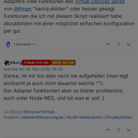
Adapters viele Funktionen des
Virtual Devices Skript
von
@
Pman
"nachzubilden" oder besser gesagt
Funktionen die ich mit diesem Skript realisiert habe
abzubbilden mit einer möglichst einfachen konfiguration
per gui.
1 Antwort
1
SBorg
FORUM TESTING
MOST ACTIVE
Offline
schrieb am
16. Mai 2019, 08:55
zuletzt editiert von
Danke, ist mir bis dato noch nie aufgefallen (man legt
an/löscht ja auch nicht dauernd welche ^^).
Der Adapter funktioniert aber so bisher problemlos,
auch unter Node-RED, und tut was er soll :)
LG SBorg (
SBorg auf GitHub
)
Projekte:
Lebensmittelwarnung.de
|
WLAN-Wetterstation
|
PimpMyStation
1