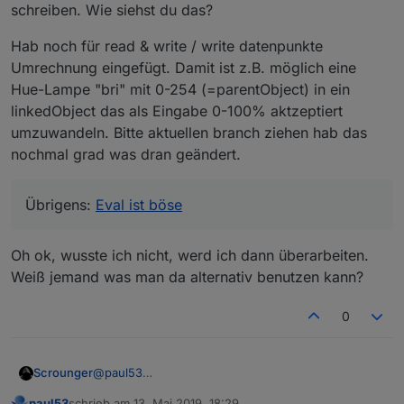
schreiben. Wie siehst du das?
Hab noch für read & write / write datenpunkte
Umrechnung eingefügt. Damit ist z.B. möglich eine
Hue-Lampe "bri" mit 0-254 (=parentObject) in ein
linkedObject das als Eingabe 0-100% aktzeptiert
umzuwandeln. Bitte aktuellen branch ziehen hab das
nochmal grad was dran geändert.
Übrigens:
Eval ist böse
Oh ok, wusste ich nicht, werd ich dann überarbeiten.
Weiß jemand was man da alternativ benutzen kann?
0
@
paul53
Scrounger
Folgender Gedanke bei readonly Datenpunkte.
paul53
schrieb am
13. Mai 2019, 18:29