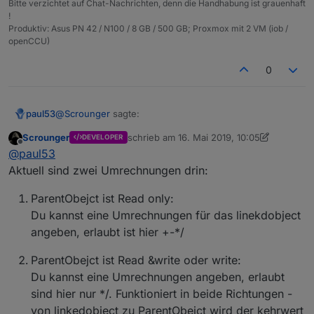
Bitte verzichtet auf Chat-Nachrichten, denn die Handhabung ist grauenhaft
realisiert habe abzubbilden mit einer möglichst
!
einfachen konfiguration per gui.
Produktiv: Asus PN 42 / N100 / 8 GB / 500 GB; Proxmox mit 2 VM (iob /
openCCU)
0
@
Scrounger
sagte:
paul53
Scrounger
schrieb am
16. Mai 2019, 10:05
DEVELOPER
zuletzt editiert von Scrounger
Offline
Die umgekehrte Richtung ermittelt ja der adapter
@
paul53
automatisch
Aktuell sind zwei Umrechnungen drin:
Nur leider funktioniert die umgekehrte Richtung nicht,
denn der Reziprokwert ist nicht die inverse Funktion !
ParentObejct ist Read only:
Getestet mit Umrechnung Fahrenheit nach Celsius:
Du kannst eine Umrechnungen für das linekdobject
Die Umrechnung von °F nach °C funktioniert richtig,
angeben, erlaubt ist hier +-*/
aber umgekehrt erfolgt keine Umrechnung.
ParentObejct ist Read &write oder write:
Du kannst eine Umrechnungen angeben, erlaubt
sind hier nur */. Funktioniert in beide Richtungen -
von linkedobject zu ParentObejct wird der kehrwert