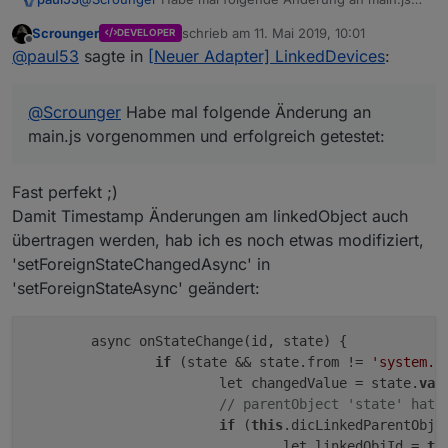
vorgenommen und erfolgreich getestet:
Scrounger
schrieb am
11. Mai 2019, 10:01
DEVELOPER
   async onStateChange(id, state) {

zuletzt editiert von
Offline
@
paul53
sagte in
[Neuer Adapter] LinkedDevices
:
      if (state && state.from != 'system.adapt
         let changedValue = state.val;

         // parentObject 'state' hat sich geän
@
Scrounger
Habe mal folgende Änderung an
         if (this.dicLinkedParentObjects && id
            let linkedObjId = this.dicLinkedPa
main.js vorgenommen und erfolgreich getestet:
            // let linkedObj = await this.getF
Fast perfekt ;)
            // var linkedObjState = await this
            // if (linkedObj && linkedObj.comm
Damit Timestamp Änderungen am linkedObject auch
            // 	this.log.debug(`[onStateChange
übertragen werden, hab ich es noch etwas modifiziert,
            // 	changedValue = eval(`${changed
'setForeignStateChangedAsync' in
            // 	this.log.debug(`[onStateChange
            // }

'setForeignStateAsync' geändert:
	    await this.setForeignStateChanged(lin
	async onStateChange(id, state) {

	    this.log.debug(`[onStateChange] parentO
         }

if
 (state && state.from != 
'system.a
			let changedValue = state.
val
;
         // linkedObject 'state' hat sich geän
// parentObject 'state' hat 
         else if (this.dicLinkedObjectsStatus 
if
 (
this
.dicLinkedParentObje
            // @ts-ignore

				let linkedObjId = 
th