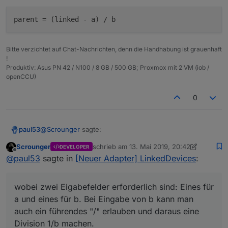
parent
Bitte verzichtet auf Chat-Nachrichten, denn die Handhabung ist grauenhaft
!
Produktiv: Asus PN 42 / N100 / 8 GB / 500 GB; Proxmox mit 2 VM (iob /
openCCU)
0
@
Scrounger
sagte:
paul53
Scrounger
schrieb am
13. Mai 2019, 20:42
DEVELOPER
zuletzt editiert von Scrounger
Offline
Wie siehst du das?
@
paul53
sagte in
[Neuer Adapter] LinkedDevices
:
Man sollte sich auf eine lineare Wandlung
wobei zwei Eigabefelder erforderlich sind: Eines für
beschränken, die immer so dargestellt werden kann:
a und eines für b. Bei Eingabe von b kann man
auch ein führendes "/" erlauben und daraus eine
wobei zwei Eigabefelder erforderlich sind: Eines für a
Division 1/b machen.