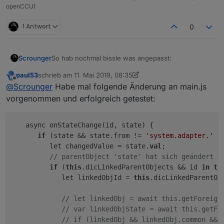
openCCU)
1 Antwort
0
So hab nochmal bissle was angepasst:
Scrounger
paul53
schrieb am
11. Mai 2019, 08:35
timestamp changes werden berücksichtig
zuletzt editiert von paul53
5. Nov. 2019, 10:40
Offline
@
Scrounger
Habe mal folgende Änderung an main.js
Bitte den aktuellen branch ziehen
weiteres debugging und error logging
vorgenommen und erfolgreich getestet:
   async onStateChange(id, state) {

if
 (state && state.from != 
'system.adapter.'
 +
         let changedValue = state.
val
;

// parentObject 'state' hat sich geändert -
if
 (
this
.dicLinkedParentObjects && id 
in
th
            let linkedObjId = 
this
.dicLinkedParentObj
// let linkedObj = await this.getForeign
// var linkedObjState = await this.getFo
// if (linkedObj && linkedObj.common && 