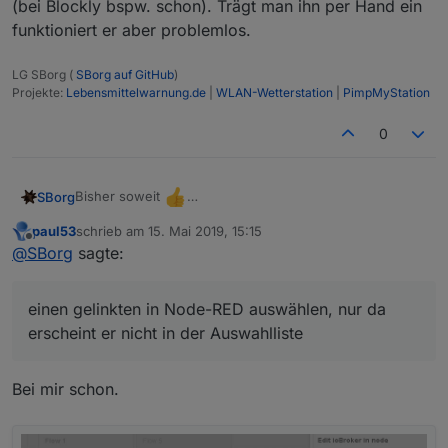
(bei Blockly bspw. schon). Trägt man ihn per Hand ein
funktioniert er aber problemlos.
LG SBorg (
SBorg auf GitHub
)
Projekte:
Lebensmittelwarnung.de
|
WLAN-Wetterstation
|
PimpMyStation
0
Bisher soweit
SBorg
Eben wollte ich dann einen gelinkten in Node-RED
paul53
schrieb am
15. Mai 2019, 15:15
auswählen, nur da erscheint er nicht in der Auswahlliste
zuletzt editiert von
Offline
@
SBorg
sagte:
(bei Blockly bspw. schon). Trägt man ihn per Hand ein
funktioniert er aber problemlos.
einen gelinkten in Node-RED auswählen, nur da
erscheint er nicht in der Auswahlliste
Bei mir schon.