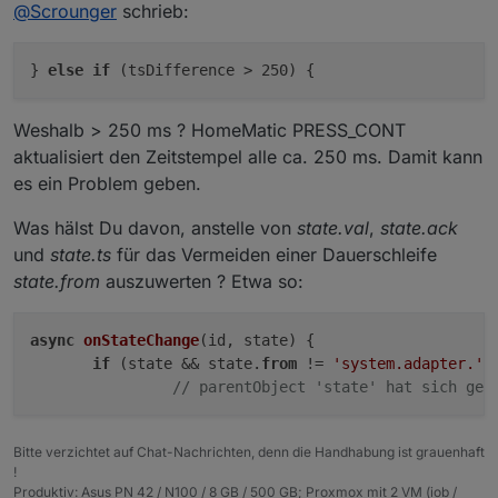
Offline
@
Scrounger
schrieb:
Bitte den aktuellen branch ziehen
weiteres debugging und error logging
}
else
if
(tsDifference > 250) {
Weshalb > 250 ms ? HomeMatic PRESS_CONT
aktualisiert den Zeitstempel alle ca. 250 ms. Damit kann
es ein Problem geben.
Was hälst Du davon, anstelle von
state.val
,
state.ack
und
state.ts
für das Vermeiden einer Dauerschleife
state.from
auszuwerten ? Etwa so:
async
onStateChange
(
id, state
)
 {

if
 (state && state.
from
 != 
'system.adapter.'
 
// parentObject 'state' hat sich geä
Bitte verzichtet auf Chat-Nachrichten, denn die Handhabung ist grauenhaft
!
Produktiv: Asus PN 42 / N100 / 8 GB / 500 GB; Proxmox mit 2 VM (iob /