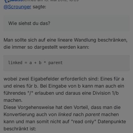
Nehmen wir z.B. einen Energiecounter mit Einheit
Hab noch für read & write / write datenpunkte
zuletzt editiert von
Offline
@
Scrounger
sagte:
Watt. Im linkedObject will ich aber kWh als Einheit
Umrechnung eingefügt. Damit ist z.B. möglich eine
haben. Dann läuft das wie folgt ab: Hardware ->
Hue-Lampe "bri" mit 0-254 (=parentObject) in ein
Übrigens:
Eval ist böse
parentObject [Wh] -> linkedObject [kWh]
linkedObject das als Eingabe 0-100% aktzeptiert
Wie siehst du das?
Ich weiß wenn man per skript in das linkedObject
umzuwandeln. Bitte aktuellen branch ziehen hab
schreibt, dann wird es nicht zurück gewandelt, aber
das nochmal grad was dran geändert.
Oh ok, wusste ich nicht, werd ich dann
man soll ja auch nicht per skript in read
überarbeiten. Weiß jemand was man da alternativ
Man sollte sich auf eine lineare Wandlung beschränken,
datenpunkte schreiben. Wie siehst du das?
benutzen kann?
die immer so dargestellt werden kann:
linked
wobei zwei Eigabefelder erforderlich sind: Eines für a
und eines für b. Bei Eingabe von b kann man auch ein
führendes "/" erlauben und daraus eine Division 1/b
machen.
Diese Vorgehensweise hat den Vorteil, dass man die
Konvertierung auch von
linked
nach
parent
machen
kann und man somit nicht auf "read only" Datenpunkte
beschränkt ist: