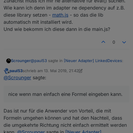
Zunächst muss ich mir ne alternative für eval() suchen.
Wie kann ich denn im adapter ne dependency auf z.B.
diese library setzen -
math.js
- so das die lib
automatisch mit installiert wird.
Und wie bekomm ich diese dann in die main.js?
0
@
paul53
sagte in
[Neuer Adapter] LinkedDevices
:
Scrounger
paul53
schrieb am
13. Mai 2019, 21:42
zuletzt editiert von paul53
Offline
wobei zwei Eigabefelder erforderlich sind:
@
Scrounger
sagte:
Eines für a und eines für b. Bei Eingabe von b
Das ist im aktuellen Master schon enthalten,
kann man auch ein führendes "/" erlauben
deshalb geht ja z.B. das:
nice wenn man einfach eine Formel eingeben kann.
und daraus eine Division 1/b machen.
Diese Vorgehensweise hat den Vorteil, dass
Hab noch für read & write / write datenpunkte
man die Konvertierung auch von
linked
nach
Umrechnung eingefügt. Damit ist z.B. möglich
Das ist nur für die Anwender von Vorteil, die mit
parent
machen kann und man somit nicht auf
@
paul53
sagte in
[Neuer Adapter] LinkedDevices
:
eine Hue-Lampe "bri" mit 0-254
"read only" Datenpunkte beschränkt ist:
Formeln umgehen können und hat den Nachteil, dass
(=parentObject) in ein linkedObject das als
die umgekehrte Richtung nicht einfach ermittelt werden
Eingabe 0-100% aktzeptiert umzuwandeln.
Man sollte sich auf eine lineare Wandlung
kann.
@
Scrounger
sagte in
[Neuer Adapter]
Bitte aktuellen branch ziehen hab das nochmal