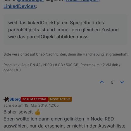
beschränken, die immer so dargestellt werden
grad was dran geändert.
LinkedDevices
:
Würde dann aber die Flexibilität nehmen und die
kann:
usabilty ist dann auch nicht mehr so schön. Ich
persönlich finde es sehr nice wenn man einfach
Zunächst muss ich mir ne alternative für eval()
weil das linkedObjekt ja ein Spiegelbild des
eine Formel eingeben kann. Muss ich mal drüber
suchen.
parentObjects ist und immer den gleichen Zustand
wobei zwei Eigabefelder erforderlich sind:
nachdenken wie man das noch anders / besser
Wie kann ich denn im adapter ne dependency auf
Eines für a und eines für b. Bei Eingabe von b
implementieren kann.
z.B. diese library setzen -
math.js
- so das die lib
wie das parentObjekt abbilden muss.
kann man auch ein führendes "/" erlauben
automatisch mit installiert wird.
und daraus eine Division 1/b machen.
Und wie bekomm ich diese dann in die main.js?
Bitte verzichtet auf Chat-Nachrichten, denn die Handhabung ist grauenhaft
!
Produktiv: Asus PN 42 / N100 / 8 GB / 500 GB; Proxmox mit 2 VM (iob /
openCCU)
0
SBorg
FORUM TESTING
MOST ACTIVE
Offline
schrieb am
15. Mai 2019, 12:05
zuletzt editiert von
Bisher soweit
Eben wollte ich dann einen gelinkten in Node-RED
auswählen, nur da erscheint er nicht in der Auswahlliste