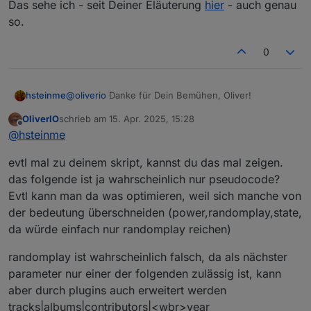
Das sehe ich - seit Deiner Eläuterung
hier
- auch genau
4/15/2025 3:21:43
0
true
so.
PM.040
4/15/2025 3:22:18
1
false
0
PM.449
4/15/2025 3:22:18
1
true
@
oliverio
Danke für Dein Bemühen, Oliver!
hsteinme
PM.536
OliverIO
schrieb am
15. Apr. 2025, 15:28
zuletzt editiert von
4/15/2025 3:22:33
0
false
Offline
Evtl kannst du ebenfalls mit history das mal
@
hsteinme
PM.373
nachvollziehen?
Das hatte ich letzte Woche auch schon getan - ohne
evtl mal zu deinem skript, kannst du das mal zeigen.
4/15/2025 3:22:33
0
true
neue Erkenntnisse.
PM.865
das folgende ist ja wahrscheinlich nur pseudocode?
Evtl kann man da was optimieren, weil sich manche von
Aus meiner Sicht funktioniert hier alles
4/15/2025 3:22:40
2
true
ordnungsgemäß.
der bedeutung überschneiden (power,randomplay,state,
PM.567
Das sehe ich - seit Deiner Eläuterung
hier
- auch
da würde einfach nur randomplay reichen)
genau so.
4/15/2025 3:23:04
0
false
PM.824
randomplay ist wahrscheinlich falsch, da als nächster
parameter nur einer der folgenden zulässig ist, kann
4/15/2025 3:23:21 PM.261
1
false
aber durch plugins auch erweitert werden
4/15/2025 3:23:21 PM.841
1
true
tracks|albums|contributors|<wbr>year