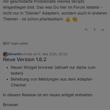
mir geschilderte Problematik meines Skripts
                    setState(AccessKeys[SqBox
eingestiegen bist. Das was Du hier im Forum leistest -
                    Log(false, MySqueezeBoxes
nicht nur in "Deinen" Adaptern, sondern auch in anderen
                    break;

                case artTRACKS:

Themen - ist schon phantastisch.
                case artALBUMS:

                case artARTISTS:

1
                case artYEAR:

                    Spiel = '"randomplay", "'
                    setState(AccessKeys[SqBox
16 Tagen später
                    Log(true, MySqueezeBoxes[
                    break;

OliverIO
schrieb am
5. Mai 2025, 02:52
            }

zuletzt editiert von
Offline
Neue Version 1.6.2
            for (var Count = 0; Count < 4; Co
Neues Widget browser (aktuell nur alpha zum
                setTimeout(CheckStateVolume, 
testen)
            }

        }         

Behebung von Meldungen aus dem Adapter-
    }

Checker
}

In diesem Release ist ein neues widget enthalten:
Browser