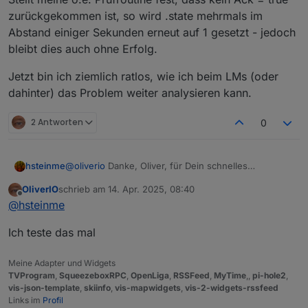
zurückgekommen ist, so wird .state mehrmals im
Abstand einiger Sekunden erneut auf 1 gesetzt - jedoch
bleibt dies auch ohne Erfolg.
Jetzt bin ich ziemlich ratlos, wie ich beim LMs (oder
dahinter) das Problem weiter analysieren kann.
2 Antworten
0
@
oliverio
Danke, Oliver, für Dein schnelles
hsteinme
Feedback.
OliverIO
schrieb am
14. Apr. 2025, 08:40
Naja, ein Fehlverhalten liegt hier in jedem Fall vor.
zuletzt editiert von
Offline
@
hsteinme
Zweck meiner gestrigen Anfrage war halt,
festzustellen, ob der Adapter oder LMS hierfür
Stellt meine o.e. Prüfroutine fest, dass kein Ack =
Ich teste das mal
verantwortlich ist. Nach Deiner obigen Erklärung
true zurückgekommen ist, so wird .state mehrmals im
sehe ich nun klar die Verantwortung bei LMS bzw.
Abstand einiger Sekunden erneut auf 1 gesetzt -
Jetzt bin ich ziemlich ratlos, wie ich beim LMs (oder
dem dahinter liegenden Squeeze Client.
jedoch bleibt dies auch ohne Erfolg.
dahinter) das Problem weiter analysieren kann.
Meine Adapter und Widgets
TVProgram
,
SqueezeboxRPC
,
OpenLiga
,
RSSFeed
,
MyTime
,,
pi-hole2
,
vis-json-template
,
skiinfo
,
vis-mapwidgets
,
vis-2-widgets-rssfeed
Links im
Profil