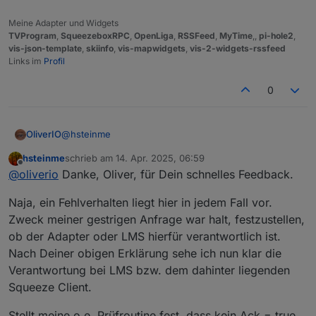
Meine Adapter und Widgets
TVProgram
,
SqueezeboxRPC
,
OpenLiga
,
RSSFeed
,
MyTime
,,
pi-hole2
,
vis-json-template
,
skiinfo
,
vis-mapwidgets
,
vis-2-widgets-rssfeed
Links im
Profil
0
@
hsteinme
OliverIO
hsteinme
schrieb am
14. Apr. 2025, 06:59
so wie es eigentlich auch vorgesehen ist.
zuletzt editiert von
Offline
@
oliverio
Danke, Oliver, für Dein schnelles Feedback.
wenn du bspw den play/stop/pause datenpunkt mit
der bezeichnung state beschreibst (mit ack=false),
Das Polling erfolgt in unterschiedlichen
Naja, ein Fehlverhalten liegt hier in jedem Fall vor.
dann wird zunächst intern der befehl an den
Datenzusammenstellungen in unterschiedlichen
LMS/Lyrion-Server abgesetzt.
Zeitabständen.
Wenn du da ein Fehlverhalten feststellst, dann bitte
Zweck meiner gestrigen Anfrage war halt, festzustellen,
Der Adapter pollt kontinuierlich den Status vom Server.
hier nochmal schreiben. Der Playstatus sollte aber
ob der Adapter oder LMS hierfür verantwortlich ist.
Hat dann LMS/Lyrion in seinen Meldungen selbst den
minimal jede Sekunde abgefragt werden.
Nach Deiner obigen Erklärung sehe ich nun klar die
Status verändert, dann wird über das Polling das
registriert und der state-Datenpunkt aktualisiert,
Verantwortung bei LMS bzw. dem dahinter liegenden
allerdings dann mit dem ack=true flag, da ja nun die
Squeeze Client.
Information vom Gerät bestätigt wurde.
Stellt meine o.e. Prüfroutine fest, dass kein Ack = true