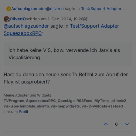
@
oliverio
sagte in
Test/Support Adapter
Aufschlagzuender
A
SqueezeboxRPC
:
OliverIO
schrieb am
1. Dez. 2024, 19:28
zuletzt editiert von OliverIO
12. Jan. 2024, 20:28
Offline
Sieht eigentlich gut aus.
@
aufschlagzuender
sagte in
Test/Support Adapter
Hast du das neue Widget mal probiert?
SqueezeboxRPC
:
Ich habe mich jetzt noch einmal bei
Dazu musst du erst das Player Widget
Tageslicht mit der Sache beschäftigt und
platziere
den Fehler gefunden.
So wie es aussieht hat der Adapter neue
Dann das playlist Widget platzieren
Ich habe keine VIS, bzw. verwende ich Jarvis als
Ordner für die einzelnen Player angelegt.
und die widget id des Player Widgets
Visualisierung
Wenn ich dann im falschen Ordner/Player
Die Player/Ordner Namen werden jetzt alle
dort auswählen
arbeite ist es auch kein Wunder das nichts
mit Unterstrichen satt Leerzeichen
Dann müsste die playlist angezeigt
funktioniert.
geschrieben.
werden
Hast du dann den neuen sendTo Befehl zum Abruf der
Das muss passiert sein als ich die v1.5.1
Playlist ausprobiert?
installiert habe.
Meine Adapter und Widgets
TVProgram
,
SqueezeboxRPC
,
OpenLiga
,
RSSFeed
,
MyTime
,,
pi-hole2
,
vis-json-template
,
skiinfo
,
vis-mapwidgets
,
vis-2-widgets-rssfeed
Links im
Profil
@
oliverio
0
Hast Du das bewusst angepasst?
Bleibt das jetzt so?
"cmdGeneral" funktioniert dann jetzt mit der