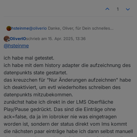
1
@
oliverio
Danke, Oliver, für Dein schnelles
hsteinme
Feedback.
OliverIO
schrieb am
15. Apr. 2025, 13:36
Naja, ein Fehlverhalten liegt hier in jedem Fall vor.
zuletzt editiert von
Offline
@
hsteinme
Zweck meiner gestrigen Anfrage war halt,
festzustellen, ob der Adapter oder LMS hierfür
Stellt meine o.e. Prüfroutine fest, dass kein Ack =
ich habe mal getestet.
verantwortlich ist. Nach Deiner obigen Erklärung
true zurückgekommen ist, so wird .state mehrmals im
sehe ich nun klar die Verantwortung bei LMS bzw.
Abstand einiger Sekunden erneut auf 1 gesetzt -
Jetzt bin ich ziemlich ratlos, wie ich beim LMs (oder
ich habe mit dem history adapter die aufzeichnung des
dem dahinter liegenden Squeeze Client.
jedoch bleibt dies auch ohne Erfolg.
dahinter) das Problem weiter analysieren kann.
datenpunkts state gestartet.
das kreuzchen für "Nur Änderungen aufzeichnen" habe
ich deaktiviert, um evtl wiederholtes schreiben des
datenpunkts mitzubekommen.
zunächst habe ich direkt in der LMS Oberfläche
Play/Pause gedrückt. Das sind die Einträge ohne
ack=false, da ja im iobroker nie was eingetragen
worden ist, sondern der status direkt vom lms kommt
die nächsten paar einträge habe ich dann selbst manuell