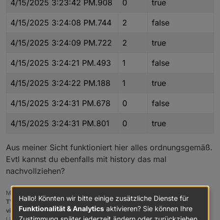
4/15/2025 3:23:42 PM.908
0
true
4/15/2025 3:24:08 PM.744
2
false
4/15/2025 3:24:09 PM.722
2
true
4/15/2025 3:24:21 PM.493
1
false
4/15/2025 3:24:22 PM.188
1
true
4/15/2025 3:24:31 PM.678
0
false
4/15/2025 3:24:31 PM.801
0
true
Aus meiner Sicht funktioniert hier alles ordnungsgemäß.
Evtl kannst du ebenfalls mit history das mal
nachvollziehen?
Meine Adapter und Widgets
Hallo! Könnten wir bitte einige zusätzliche Dienste für
TVProgram
,
SqueezeboxRPC
,
OpenLiga
,
RSSFeed
,
MyTime
,,
pi-hole2
,
Funktionalität & Analytics
aktivieren? Sie können Ihre
vis-json-template
,
skiinfo
,
vis-mapwidgets
,
vis-2-widgets-rssfeed
Zustimmung später jederzeit ändern oder zurückziehen.
Links im
Profil