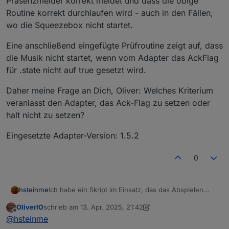
Präsenzmelder korrekt meldet und dass die obige
Routine korrekt durchlaufen wird - auch in den Fällen,
wo die Squeezebox nicht startet.
Eine anschließend eingefügte Prüfroutine zeigt auf, dass
die Musik nicht startet, wenn vom Adapter das AckFlag
für .state nicht auf true gesetzt wird.
Daher meine Frage an Dich, Oliver: Welches Kriterium
veranlasst den Adapter, das Ack-Flag zu setzen oder
halt nicht zu setzen?
Eingesetzte Adapter-Version: 1.5.2
0
Ich habe ein Skript im Einsatz, das das Abspielen
hsteinme
einer Squeezebox startet, sobald ein Präsenzmelder
OliverIO
schrieb am
13. Apr. 2025, 21:42
eine menschliche Anwesenheit meldet.
if presence reported {

zuletzt editiert von OliverIO
Offline
@
hsteinme
	.Power = 1

Leider erreicht diese Routine nicht immer ihren