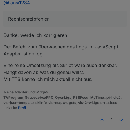
Offline
@
hansi1234
Github Seite ist ein Rechtschreibfehler ;) "iobroker
upload squeezeboxpc"
Rechtschreibfehler
Danke, werde ich korrigieren
Der Befehl zum überwachen des Logs im JavaScript
Adapter ist onLog
Eine reine Umsetzung als Skript wäre auch denkbar.
Hängt davon ab was du genau willst.
Mit TTS kenne ich mich aktuell nicht aus.
Meine Adapter und Widgets
TVProgram
,
SqueezeboxRPC
,
OpenLiga
,
RSSFeed
,
MyTime
,,
pi-hole2
,
vis-json-template
,
skiinfo
,
vis-mapwidgets
,
vis-2-widgets-rssfeed
Links im
Profil
1