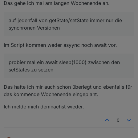
function BearbeiteStartSignal(SqBoxNr) {

Das gehe ich mal am langen Wochenende an.
    var Spiel;

    var Art;

auf jedenfall von getState/setState immer nur die
    if(parScharfGeschaltet) {

synchronen Versionen
        if(getState(MySqueezeBoxIds[SqBoxNr] 
            setState(AccessKeys[SqBoxNr] + '.
            Log(true, MySqueezeBoxes[SqBoxNr]
Im Script kommen weder asyync noch await vor.
            Art = parLosTopf[getRndInteger(0,
            switch(Art) {

probier mal ein await sleep(1000) zwischen den
                case artFAVORITE:

setStates zu setzen
                    Spiel = MyFavoriteIds[get
                    setState(AccessKeys[SqBox
                    Log(false, MySqueezeBoxes
Das hatte ich mir auch schon überlegt und ebenfalls für
                    break;

das kommende Wochenende eingeplant.
                case artTRACKS:

                case artALBUMS:

Ich melde mich demnächst wieder.
                case artARTISTS:

                case artYEAR:

                    Spiel = '"randomplay", "'
0
                    setState(AccessKeys[SqBox
                    Log(true, MySqueezeBoxes[
                    break;
