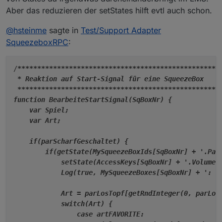
Aber das reduzieren der setStates hilft evtl auch schon.
@
hsteinme
sagte in
Test/Support Adapter
SqueezeboxRPC
:
/
****
****
****
****
****
****
****
****
****
****
****
****
***
* Reaktion auf Start-Signal für eine SqueezeBox

****
****
****
****
****
****
****
****
****
****
****
****
***
function BearbeiteStartSignal(SqBoxNr) {

    var Spiel;

    var Art;

    if(parScharfGeschaltet) {

        if(getState(MySqueezeBoxIds[SqBoxNr] + '.Paus
            setState(AccessKeys[SqBoxNr] + '.Volume',
            Log(true, MySqueezeBoxes[SqBoxNr] + ': Vo
            Art = parLosTopf[getRndInteger(0, parLosT
            switch(Art) {

                case artFAVORITE:
