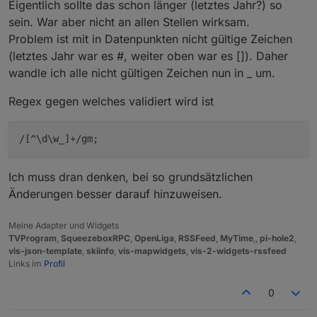
Eigentlich sollte das schon länger (letztes Jahr?) so
den Fehler gefunden.
So wie es aussieht hat der Adapter neue
Dann das playlist Widget platzieren
sein. War aber nicht an allen Stellen wirksam.
Ordner für die einzelnen Player angelegt.
und die widget id des Player Widgets
Wenn ich dann im falschen Ordner/Player
Die Player/Ordner Namen werden jetzt alle
Problem ist mit in Datenpunkten nicht gültige Zeichen
dort auswählen
arbeite ist es auch kein Wunder das nichts
mit Unterstrichen satt Leerzeichen
Dann müsste die playlist angezeigt
(letztes Jahr war es #, weiter oben war es []). Daher
funktioniert.
geschrieben.
werden
wandle ich alle nicht gültigen Zeichen nun in _ um.
Das muss passiert sein als ich die v1.5.1
installiert habe.
Regex gegen welches validiert wird ist
/[^\d\w_]+/gm;
Ich muss dran denken, bei so grundsätzlichen
@
oliverio
Änderungen besser darauf hinzuweisen.
Hast Du das bewusst angepasst?
Bleibt das jetzt so?
"cmdGeneral" funktioniert dann jetzt mit der
Möchte ungerne meine Scripte alle
Playlist ID.
Meine Adapter und Widgets
TVProgram
,
SqueezeboxRPC
,
OpenLiga
,
RSSFeed
,
MyTime
,,
pi-hole2
,
anpassen und dann kommt mit dem
Das Widget kann ich nicht ausprobieren.
vis-json-template
,
skiinfo
,
vis-mapwidgets
,
vis-2-widgets-rssfeed
nächsten Update die alte Schreibweise
Ich habe keine VIS, bzw. verwende ich
Links im
Profil
zurück.
Jarvis als Visualisierung.
0