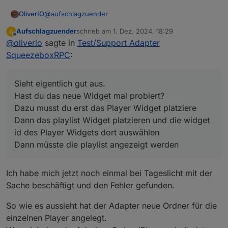
@
aufschlagzuender
OliverIO
Aufschlagzuender
schrieb am
1. Dez. 2024, 18:29
A
Sieht eigentlich gut aus.
zuletzt editiert von
Offline
@
oliverio
sagte in
Test/Support Adapter
Hast du das neue Widget mal probiert?
Dazu musst du erst das Player Widget platziere
SqueezeboxRPC
:
Dann das playlist Widget platzieren und die widget id
des Player Widgets dort auswählen
Dann müsste die playlist angezeigt werden
Sieht eigentlich gut aus.
Hast du das neue Widget mal probiert?
Dazu musst du erst das Player Widget platziere
Dann das playlist Widget platzieren und die widget
id des Player Widgets dort auswählen
Dann müsste die playlist angezeigt werden
Ich habe mich jetzt noch einmal bei Tageslicht mit der
Sache beschäftigt und den Fehler gefunden.
So wie es aussieht hat der Adapter neue Ordner für die
einzelnen Player angelegt.