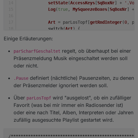
setState
(
AccessKeys
[
SqBoxNr
] + 
'.Vol
Log
(
true
, 
MySqueezeBoxes
[
SqBoxNr
] + 
Art
 = parLosTopf[
getRndInteger
(
0
, pa
switch
(
Art
) {
case
artFAVORITE
:
Einige Erläuterungen:
Spiel
 = 
MyFavoriteIds
[
getRnd
setState
(
AccessKeys
[
SqBoxNr
]
regelt, ob überhaupt bei einer
parScharfGeschaltet
Log
(
false
, 
MySqueezeBoxes
[
Sq
Präsenzmeldung Musik eingeschaltet werden soll
break
;
oder nicht.
case
artTRACKS
:
case
artALBUMS
:
definiert (nächtliche) Pausenzeiten, zu denen
.Pause
case
artARTISTS
:
der Präsenzmelder ignoriert werden soll.
case
artYEAR
:
Spiel
 = 
'"randomplay", "'
 + 
Über
wird "ausgelost", ob ein zufälliger
parLosTopf
setState
(
AccessKeys
[
SqBoxNr
]
Favorit (was bei mir immer ein Radiosender ist)
Log
(
true
, 
MySqueezeBoxes
[
SqB
oder eine nach Titel, Alben, Interpreten oder Jahren
break
;
zufällig ausgesuchte Playlist gestartet wird.
            }
setState
(
AccessKeys
[
SqBoxNr
] + 
'.sta
/
****
****
****
****
****
****
****
****
****
****
****
****
***