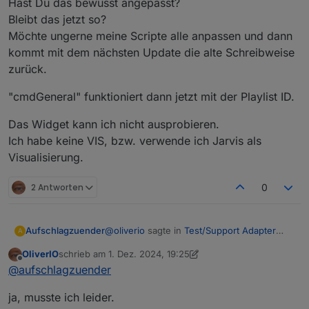
Hast Du das bewusst angepasst?
Bleibt das jetzt so?
Möchte ungerne meine Scripte alle anpassen und dann
kommt mit dem nächsten Update die alte Schreibweise
zurück.
"cmdGeneral" funktioniert dann jetzt mit der Playlist ID.
Das Widget kann ich nicht ausprobieren.
Ich habe keine VIS, bzw. verwende ich Jarvis als
Visualisierung.
2 Antworten
0
@
oliverio
sagte in
Test/Support Adapter
Aufschlagzuender
A
SqueezeboxRPC
:
OliverIO
schrieb am
1. Dez. 2024, 19:25
zuletzt editiert von OliverIO
12. Jan. 2024, 20:26
Offline
Sieht eigentlich gut aus.
@
aufschlagzuender
Hast du das neue Widget mal probiert?
Ich habe mich jetzt noch einmal bei
Dazu musst du erst das Player Widget
ja, musste ich leider.
Tageslicht mit der Sache beschäftigt und
platziere