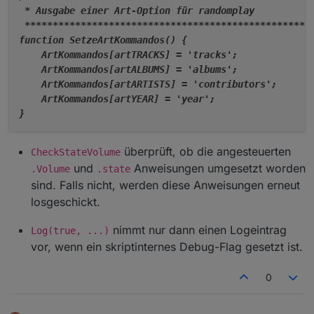
Log
(
true
, 
MySqueezeBoxes
[
SqBoxNr
] + 
* Ausgabe einer Art-Option für randomplay

****
****
****
****
****
****
****
****
****
****
****
****
***
for
 (
var
Count
 = 
0
; 
Count
 < 
4
; 
Count
function SetzeArtKommandos() {

setTimeout
(
CheckStateVolume
, 
300
    ArtKommandos[artTRACKS] = 'tracks';

            }
    ArtKommandos[artALBUMS] = 'albums';

        }         
    ArtKommandos[artARTISTS] = 'contributors';

    }
    ArtKommandos[artYEAR] = 'year';

}
überprüft, ob die angesteuerten
CheckStateVolume
und
Anweisungen umgesetzt worden
.Volume
.state
sind. Falls nicht, werden diese Anweisungen erneut
losgeschickt.
nimmt nur dann einen Logeintrag
Log(true, ...)
vor, wenn ein skriptinternes Debug-Flag gesetzt ist.
0