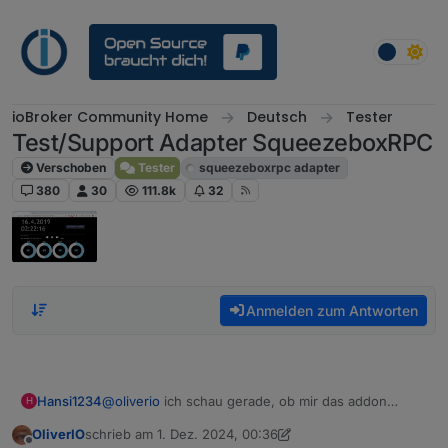
Weiter zum Inhalt
ioBroker Community Home
Deutsch
Tester
Test/Support Adapter SqueezeboxRPC
Verschoben
Tester
squeezeboxrpc adapter
380
30
111.8k
32
Anmelden zum Antworten
Hansi1234
@
oliverio
ich schau gerade, ob mir das addon
H
reicht, oder es schon nett wäre, wenn es im
OliverIO
schrieb am
1. Dez. 2024, 00:36
iobroker Adapter integriert ist. BTW auf deiner
zuletzt editiert von OliverIO
12. Jan. 2024, 01:47