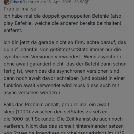
OliverIO
schrieb am
15. Apr. 2025, 23:50
zuletzt editiert von OliverIO
Offline
Probier mal so
ich habe mal die doppelt gemoppelten Befehle (also
play Befehle, welche die anderen bereits beinhalten)
entfernt.
Ich bin jetzt da gerade nicht so firm. achte darauf, das
du auf jedenfall von getState/setState immer nur die
synchronen Versionen verwendest. Wenn asynchron
ohne await garantiert nicht, das der Befehl dann schon
fertig ist, wenn das die asynchronen versionen sind,
dann noch await davor schreiben (und sobald in einer
funktion await verwendet wird muss diese auch mit
async versehen werden.)
Falls das Problem anhält, probier mal ein await
sleep(1000) zwischen den setStates zu setzen.
die 1000 ist 1 Sekunde. Die Zeit kannst du auch noch
variieren. Nicht das das schnell hintereinander setzen
von States da irgendwas durcheinanderbringt im LMS.