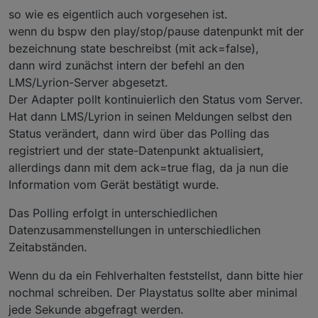
	.cmdGeneral  = playlist clear

Zweck. Meine eigenen Debug-Logs belegen, dass
so wie es eigentlich auch vorgesehen ist.
	.Volume = 70

der Präsenzmelder korrekt meldet und dass die
Eine anschließend eingefügte Prüfroutine zeigt auf,
	.cmdGeneral = randomplay 2

wenn du bspw den play/stop/pause datenpunkt mit der
obige Routine korrekt durchlaufen wird - auch in den
dass die Musik nicht startet, wenn vom Adapter das
	.state = 1

bezeichnung state beschreibst (mit ack=false),
Fällen, wo die Squeezebox nicht startet.
AckFlag für .state nicht auf true gesetzt wird.
Daher meine Frage an Dich, Oliver: Welches
dann wird zunächst intern der befehl an den
Kriterium veranlasst den Adapter, das Ack-Flag zu
setzen oder halt nicht zu setzen?
Eingesetzte Adapter-Version: 1.5.2
LMS/Lyrion-Server abgesetzt.
Der Adapter pollt kontinuierlich den Status vom Server.
Hat dann LMS/Lyrion in seinen Meldungen selbst den
Status verändert, dann wird über das Polling das
registriert und der state-Datenpunkt aktualisiert,
allerdings dann mit dem ack=true flag, da ja nun die
Information vom Gerät bestätigt wurde.
Das Polling erfolgt in unterschiedlichen
Datenzusammenstellungen in unterschiedlichen
Zeitabständen.
Wenn du da ein Fehlverhalten feststellst, dann bitte hier
nochmal schreiben. Der Playstatus sollte aber minimal
jede Sekunde abgefragt werden.