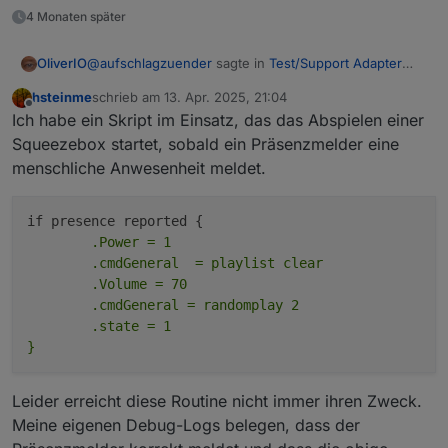
Möchte ungerne meine Scripte alle
Playlist ID.
4 Monaten später
anpassen und dann kommt mit dem
Das Widget kann ich nicht ausprobieren.
nächsten Update die alte Schreibweise
Ich habe keine VIS, bzw. verwende ich
@
aufschlagzuender
sagte in
Test/Support Adapter
OliverIO
zurück.
Jarvis als Visualisierung.
SqueezeboxRPC
:
hsteinme
schrieb am
13. Apr. 2025, 21:04
zuletzt editiert von
Offline
Ich habe keine VIS, bzw. verwende ich Jarvis als
Ich habe ein Skript im Einsatz, das das Abspielen einer
Visualisierung
Squeezebox startet, sobald ein Präsenzmelder eine
Hast du dann den neuen sendTo Befehl zum Abruf
menschliche Anwesenheit meldet.
der Playlist ausprobiert?
	.Power = 1

	.cmdGeneral  = playlist clear

	.Volume = 70

	.cmdGeneral = randomplay 2

	.state = 1

Leider erreicht diese Routine nicht immer ihren Zweck.
Meine eigenen Debug-Logs belegen, dass der