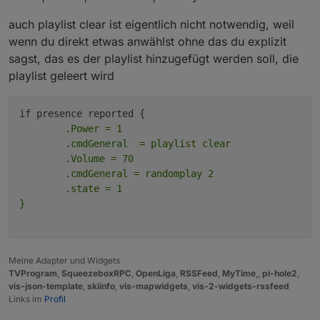
4/15/2025 3:23:42
0
false
auch playlist clear ist eigentlich nicht notwendig, weil
PM.740
wenn du direkt etwas anwählst ohne das du explizit
4/15/2025 3:23:42
0
true
sagst, das es der playlist hinzugefügt werden soll, die
PM.908
playlist geleert wird
4/15/2025 3:24:08
2
false
PM.744
	.Power = 1

4/15/2025 3:24:09
2
true
	.cmdGeneral  = playlist clear

PM.722
	.Volume = 70

	.cmdGeneral = randomplay 2

4/15/2025 3:24:21
1
false
PM.493
	.state = 1

4/15/2025 3:24:22
1
true
PM.188
4/15/2025 3:24:31
0
false
Meine Adapter und Widgets
PM.678
TVProgram
,
SqueezeboxRPC
,
OpenLiga
,
RSSFeed
,
MyTime
,,
pi-hole2
,
vis-json-template
,
skiinfo
,
vis-mapwidgets
,
vis-2-widgets-rssfeed
4/15/2025 3:24:31 PM.801
0
true
Links im
Profil