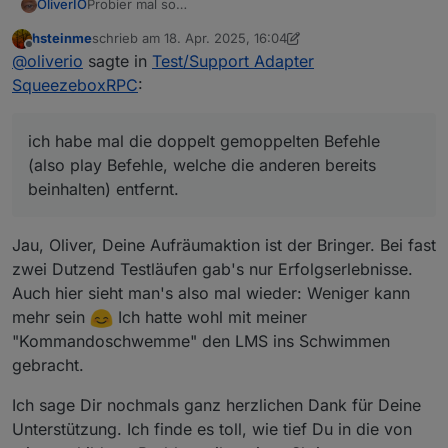
Probier mal so
OliverIO
            }

ich habe mal die doppelt gemoppelten Befehle (also
hsteinme
schrieb am
18. Apr. 2025, 16:04
play Befehle, welche die anderen bereits beinhalten)
Ich bin jetzt da gerade nicht so firm. achte darauf, das
zuletzt editiert von hsteinme
            for (var Count = 0; Count < 4; Co
Offline
@
oliverio
sagte in
Test/Support Adapter
entfernt.
du auf jedenfall von getState/setState immer nur die
                setTimeout(CheckStateVolume, 
synchronen Versionen verwendest. Wenn asynchron
Falls das Problem anhält, probier mal ein await
SqueezeboxRPC
:
            }

ohne await garantiert nicht, das der Befehl dann
sleep(1000) zwischen den setStates zu setzen.
        }         

schon fertig ist, wenn das die asynchronen versionen
die 1000 ist 1 Sekunde. Die Zeit kannst du auch noch
@
hsteinme
sagte in
Test/Support Adapter
    }

sind, dann noch await davor schreiben (und sobald in
variieren. Nicht das das schnell hintereinander setzen
SqueezeboxRPC
:
ich habe mal die doppelt gemoppelten Befehle
}

einer funktion await verwendet wird muss diese auch
von States da irgendwas durcheinanderbringt im LMS.
/********************************************
(also play Befehle, welche die anderen bereits
mit async versehen werden.)
Aber das reduzieren der setStates hilft evtl auch
 * Reaktion auf Start-Signal für eine SqueezeB
beinhalten) entfernt.
schon.
 ********************************************
function BearbeiteStartSignal(SqBoxNr) {

    var Spiel;

Jau, Oliver, Deine Aufräumaktion ist der Bringer. Bei fast
    var Art;

zwei Dutzend Testläufen gab's nur Erfolgserlebnisse.
Auch hier sieht man's also mal wieder: Weniger kann
    if(parScharfGeschaltet) {

        if(getState(MySqueezeBoxIds[SqBoxNr] 
mehr sein
Ich hatte wohl mit meiner
            setState(AccessKeys[SqBoxNr] + '.
"Kommandoschwemme" den LMS ins Schwimmen
            Log(true, MySqueezeBoxes[SqBoxNr]
gebracht.
            Art = parLosTopf[getRndInteger(0,
Ich sage Dir nochmals ganz herzlichen Dank für Deine
            switch(Art) {

                case artFAVORITE:

Unterstützung. Ich finde es toll, wie tief Du in die von
                    Spiel = MyFavoriteIds[get