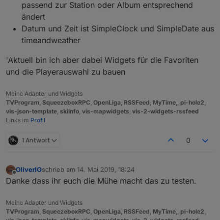
passend zur Station oder Album entsprechend
ändert
Datum und Zeit ist SimpleClock und SimpleDate aus
timeandweather
'Aktuell bin ich aber dabei Widgets für die Favoriten
und die Playerauswahl zu bauen
Meine Adapter und Widgets
TVProgram
,
SqueezeboxRPC
,
OpenLiga
,
RSSFeed
,
MyTime
,,
pi-hole2
,
vis-json-template
,
skiinfo
,
vis-mapwidgets
,
vis-2-widgets-rssfeed
Links im
Profil
1 Antwort
0
OliverIO
schrieb am
14. Mai 2019, 18:24
zuletzt editiert von
Offline
Danke dass ihr euch die Mühe macht das zu testen.
Meine Adapter und Widgets
TVProgram
,
SqueezeboxRPC
,
OpenLiga
,
RSSFeed
,
MyTime
,,
pi-hole2
,