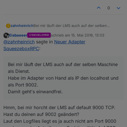
squeezeboxrpc.0
2019-05-15 14:09:26.766	
debug
obje
host.NAS
2019-05-15 14:09:25.763	
info
inst
0
zahnheinrich
Bei mir läuft der LMS auch auf der selben
Z
Maschine als Dienst.
Eisbaeeer
schrieb am
15. Mai 2019, 13:03
DEVELOPER
Habe im Adapter von Hand als IP den localhost
zuletzt editiert von
Offline
@
zahnheinrich
sagte in
Neuer Adapter
und als Port 9002.
Damit geht's einwandfrei.
SqueezeboxRPC
:
Bei mir läuft der LMS auch auf der selben Maschine
als Dienst.
Habe im Adapter von Hand als IP den localhost und
als Port 9002.
Damit geht's einwandfrei.
Hmm, bei mir horcht der LMS auf default 9000 TCP.
Hast du deinen auf 9002 geändert?
Laut den Logfiles liegt es ja auch nicht am Port 9000