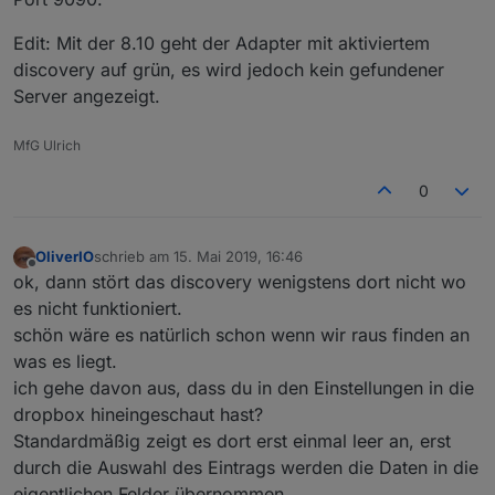
Edit: Mit der 8.10 geht der Adapter mit aktiviertem
discovery auf grün, es wird jedoch kein gefundener
Server angezeigt.
MfG Ulrich
0
OliverIO
schrieb am
15. Mai 2019, 16:46
zuletzt editiert von
Offline
ok, dann stört das discovery wenigstens dort nicht wo
es nicht funktioniert.
schön wäre es natürlich schon wenn wir raus finden an
was es liegt.
ich gehe davon aus, dass du in den Einstellungen in die
dropbox hineingeschaut hast?
Standardmäßig zeigt es dort erst einmal leer an, erst
durch die Auswahl des Eintrags werden die Daten in die
eigentlichen Felder übernommen.