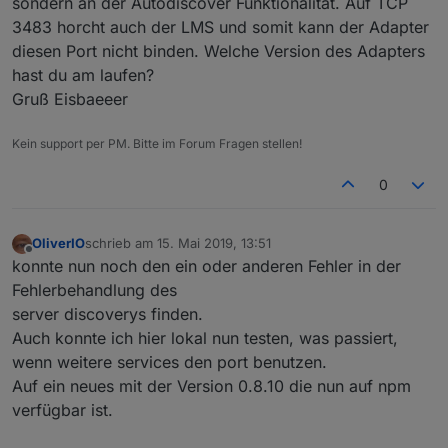
sondern an der Autodiscover Funktionalität. Auf TCP
3483 horcht auch der LMS und somit kann der Adapter
diesen Port nicht binden. Welche Version des Adapters
hast du am laufen?
Gruß Eisbaeeer
Kein support per PM. Bitte im Forum Fragen stellen!
0
OliverIO
schrieb am
15. Mai 2019, 13:51
zuletzt editiert von
Offline
konnte nun noch den ein oder anderen Fehler in der
Fehlerbehandlung des
server discoverys finden.
Auch konnte ich hier lokal nun testen, was passiert,
wenn weitere services den port benutzen.
Auf ein neues mit der Version 0.8.10 die nun auf npm
verfügbar ist.