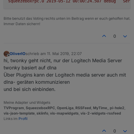
squeezeboxrpc.0
2019-05-12 00:00:24.507	
debug
Serv
Bitte benutzt das Voting rechts unten im Beitrag wenn er euch geholfen hat.
Immer Daten sichern!
0
OliverIO
schrieb am
11. Mai 2019, 22:07
zuletzt editiert von
Offline
hi, twonky geht nicht, nur der Logitech Media Server
twonky basiert auf dlna
Über Plugins kann der Logitech media server auch mit
dlna- geräten kommunizieren
und bei sich einbinden.
Meine Adapter und Widgets
TVProgram
,
SqueezeboxRPC
,
OpenLiga
,
RSSFeed
,
MyTime
,,
pi-hole2
,
vis-json-template
,
skiinfo
,
vis-mapwidgets
,
vis-2-widgets-rssfeed
Links im
Profil
0