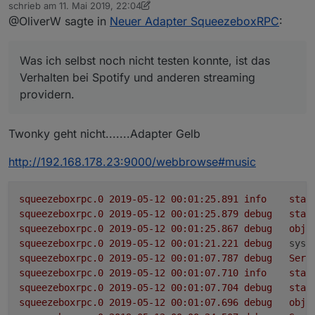
Online
schrieb am
11. Mai 2019, 22:04
Eine detaillierte Beschreibung der verfügbaren states
angepasst
zuletzt editiert von sigi234
5. Dez. 2019, 00:04
@OliverW sagte in
Neuer Adapter SqueezeboxRPC
:
ist auf englisch bei
der Adapter wurde in latest aufgenommen und
https://github.com/oweitman/ioBroker.squeezeboxrpc
kann nun direkt im iobroker installiert werden
Ich würde mich freuen, wenn der Adapter von euch
zu finden
der Adapter bietet nun umfangreiche
ausgiebig getestet wird, sofern ihr einen Logitech
Was ich selbst noch nicht testen konnte, ist das
Konfigurationsmöglichkeiten über den
Media Server besitzt und mir Rückmeldung geben
Was ich selbst noch nicht testen konnte, ist das
Konfigurationsdialog
könntet, ob bei euch alles funktioniert oder irgendwie
Verhalten bei Spotify und anderen streaming
Verhalten bei Spotify und anderen streaming
der Adapter führ selbst eine Suche nach
fehlerhaft ist.
providern.
providern.
verfügbaren Servern im gleichen
Fehler und Verbesserungsvorschläge können über
Netzwerksegment durch und bietet diese im
github oder auch hier gemeldet werden.
Konfigurationsdialog zur Auswahl an
Twonky geht nicht.......Adapter Gelb
die Steuermöglichkeiten des Players und der
Playlist wurden erheblich erweitert.
http://192.168.178.23:9000/webbrowse#music
*- es kann nun ein Playlisteintrag direkt, aber
auch relativ zum abspielen (10, +2 oder -1)
gewählt werden.
squeezeboxrpc.0
2019-05-12 00:01:25.891	
info
star
*- das selbe geht innerhalb eines Tracks mit der
squeezeboxrpc.0
2019-05-12 00:01:25.879	
debug
stat
Zeit. Hier kann eine Postiotion im Track direkt
squeezeboxrpc.0
2019-05-12 00:01:25.867	
debug
obje
über die Sekunden aber auch relativ gewählt
squeezeboxrpc.0
2019-05-12 00:01:21.221	
debug
syst
werden (bspw 100, +20, -10)
squeezeboxrpc.0
2019-05-12 00:01:07.787	
debug
Serv
*- auch die repeat und shuffle sind nun in allen
squeezeboxrpc.0
2019-05-12 00:01:07.710	
info
star
formen zur Steuerung verfügbar.
squeezeboxrpc.0
2019-05-12 00:01:07.704	
debug
stat
squeezeboxrpc.0
2019-05-12 00:01:07.696	
debug
obje