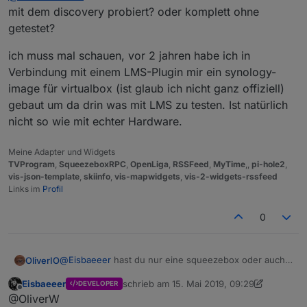
Vielen Dank dafür!
mit dem discovery probiert? oder komplett ohne
getestet?
ich muss mal schauen, vor 2 jahren habe ich in
Verbindung mit einem LMS-Plugin mir ein synology-
image für virtualbox (ist glaub ich nicht ganz offiziell)
gebaut um da drin was mit LMS zu testen. Ist natürlich
nicht so wie mit echter Hardware.
Meine Adapter und Widgets
TVProgram
,
SqueezeboxRPC
,
OpenLiga
,
RSSFeed
,
MyTime
,,
pi-hole2
,
vis-json-template
,
skiinfo
,
vis-mapwidgets
,
vis-2-widgets-rssfeed
Links im
Profil
0
@
Eisbaeeer
hast du nur eine squeezebox oder auch
OliverIO
einen LMS-Server?
Eisbaeeer
schrieb am
15. Mai 2019, 09:29
DEVELOPER
Die squeezeboxen gehen auch ohne Server zu
Der Adapter steuert nur den LMS-Server zuhause.
zuletzt editiert von Eisbaeeer
Offline
@OliverW
Hause, dann läuft aber alles über die Logitech Server.