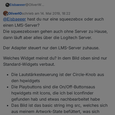
Eisbaeeer
@OliverW
Hi Oliver
OliverIO
schrieb am
14. Mai 2019, 18:22
Habe squeezebox zuhause. Werde das bei
zuletzt editiert von
Offline
@
Eisbaeeer
hast du nur eine squeezebox oder auch
Gelegenheit testen. Kannst du dein Widget für mich
exportieren?
einen LMS-Server?
Sieht gut aus, würde ich gerne bei mir einsetzen.
Die squeezeboxen gehen auch ohne Server zu Hause,
Gruß Eisbaeeer
dann läuft aber alles über die Logitech Server.
Der Adapter steuert nur den LMS-Server zuhause.
Welches Widget meinst du? In dem Bild oben sind nur
Standard-Widgets verbaut.
Die Lautstärkesteuerung ist der Circle-Knob aus
den hqwidgets
Die Playbuttons sind die On/Off-Buttonsaus
hqwidgets mit Icons, die ich bei Iconfinder
gefunden hab und etwas nachbearbeitet habe
Das Bild ist das basic string img src, welches sich
aus meinem Artwork-State befüttert, was sich