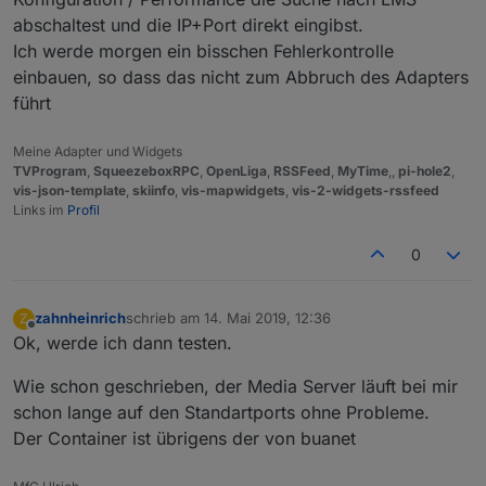
abschaltest und die IP+Port direkt eingibst.
Ich werde morgen ein bisschen Fehlerkontrolle
einbauen, so dass das nicht zum Abbruch des Adapters
führt
Meine Adapter und Widgets
TVProgram
,
SqueezeboxRPC
,
OpenLiga
,
RSSFeed
,
MyTime
,,
pi-hole2
,
vis-json-template
,
skiinfo
,
vis-mapwidgets
,
vis-2-widgets-rssfeed
Links im
Profil
0
zahnheinrich
schrieb am
14. Mai 2019, 12:36
Z
zuletzt editiert von
Offline
Ok, werde ich dann testen.
Wie schon geschrieben, der Media Server läuft bei mir
schon lange auf den Standartports ohne Probleme.
Der Container ist übrigens der von buanet