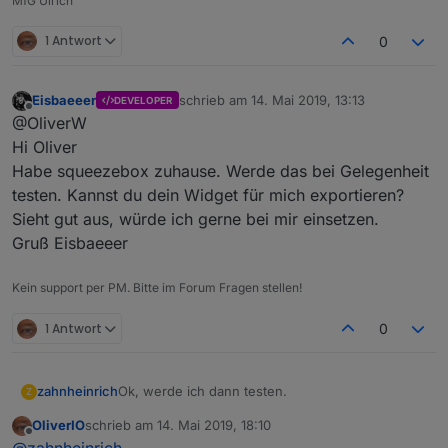
MfG Ulrich
1 Antwort
0
Eisbaeeer
schrieb am
14. Mai 2019, 13:13
DEVELOPER
zuletzt editiert von
Offline
@OliverW
Hi Oliver
Habe squeezebox zuhause. Werde das bei Gelegenheit
testen. Kannst du dein Widget für mich exportieren?
Sieht gut aus, würde ich gerne bei mir einsetzen.
Gruß Eisbaeeer
Kein support per PM. Bitte im Forum Fragen stellen!
1 Antwort
0
Ok, werde ich dann testen.
zahnheinrich
Z
OliverIO
schrieb am
14. Mai 2019, 18:10
Wie schon geschrieben, der Media Server läuft
zuletzt editiert von
Offline