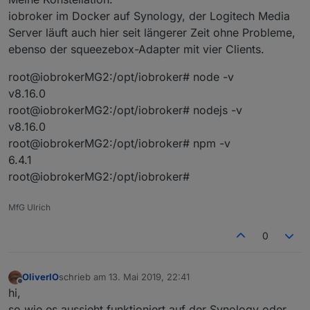
iobroker im Docker auf Synology, der Logitech Media
Server läuft auch hier seit längerer Zeit ohne Probleme,
ebenso der squeezebox-Adapter mit vier Clients.
root@iobrokerMG2:/opt/iobroker# node -v
v8.16.0
root@iobrokerMG2:/opt/iobroker# nodejs -v
v8.16.0
root@iobrokerMG2:/opt/iobroker# npm -v
6.4.1
root@iobrokerMG2:/opt/iobroker#
MfG Ulrich
0
OliverIO
schrieb am
13. Mai 2019, 22:41
zuletzt editiert von
Offline
hi,
so wie es aussieht funktioniert auf der Synology oder