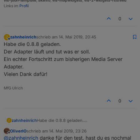
vis-json-template
,
skiinfo
,
vis-mapwidgets
,
vis-2-widgets-rssfeed
Links im
Profil
0
zahnheinrich
schrieb am
14. Mai 2019, 20:45
Z
zuletzt editiert von
Offline
Habe die 0.8.8 geladen.
Der Adapter läuft und tut was er soll.
Ein echter Fortschritt zum bisherigen Media Server
Adapter.
Vielen Dank dafür!
MfG Ulrich
0
zahnheinrich
Habe die 0.8.8 geladen.
Z
Der Adapter läuft und tut was er soll.
OliverIO
schrieb am
14. Mai 2019, 23:26
Ein echter Fortschritt zum bisherigen Media
zuletzt editiert von
Offline
@
zahnheinrich
danke für den test. hast du es nochmal
Server Adapter.