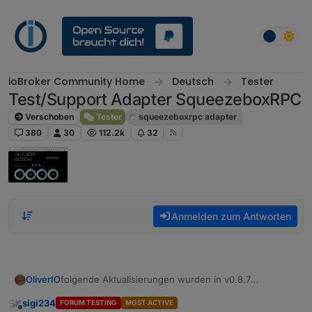
Weiter zum Inhalt
ioBroker Community Home
Deutsch
Tester
Test/Support Adapter SqueezeboxRPC
Verschoben
Tester
squeezeboxrpc adapter
380
30
112.2k
32
Anmelden zum Antworten
folgende Aktualisierungen wurden in v0.8.7
OliverIO
vorgenommen:
sigi234
FORUM TESTING
MOST ACTIVE
die Version wurde nach der Vollständigkeit