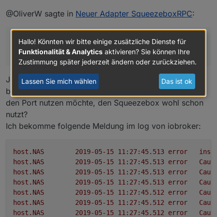
Welches Widget meinst du? In dem Bild oben sind nur
@OliverW sagte in
Neuer Adapter SqueezeboxRPC
:
Standard-Widgets verbaut.
Die Lautstärkesteuerung ist der Circle-Knob aus
'Aktuell bin ich aber dabei Widgets für die Favoriten
den hqwidgets
hast du nur eine squeezebox oder auch einen LMS-
Hallo! Könnten wir bitte einige zusätzliche Dienste für
und die Playerauswahl zu bauen
Die Playbuttons sind die On/Off-Buttonsaus
hqwidgets mit Icons, die ich bei Iconfinder
Funktionalität & Analytics
aktivieren? Sie können Ihre
Server?
gefunden hab und etwas nachbearbeitet habe
Zustimmung später jederzeit ändern oder zurückziehen.
Das Bild ist das basic string img src, welches sich
aus meinem Artwork-State befüttert, was sich
Jep, der läuft auf der gleichen Maschine. Und das
Lassen Sie mich wählen
Das ist ok
passend zur Station oder Album entsprechend
bringt mich gleich zu dem Problem, dass dein Adapter
ändert
den Port nutzen möchte, den Squeezebox wohl schon
Datum und Zeit ist SimpleClock und SimpleDate
nutzt?
aus timeandweather
Ich bekomme folgende Meldung im log von iobroker:
host.NAS
2019-05-15 11:27:45.513	
error
inst
host.NAS
2019-05-15 11:27:45.513	
error
Caug
host.NAS
2019-05-15 11:27:45.513	
error
Caug
host.NAS
2019-05-15 11:27:45.513	
error
Caug
host.NAS
2019-05-15 11:27:45.512	
error
Caug
host.NAS
2019-05-15 11:27:45.512	
error
Caug
host.NAS
2019-05-15 11:27:45.512	
error
Caug