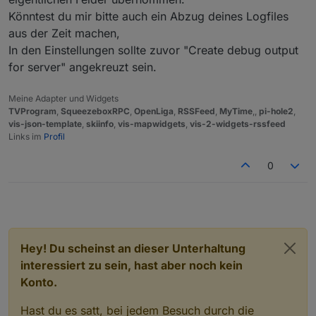
Könntest du mir bitte auch ein Abzug deines Logfiles
aus der Zeit machen,
In den Einstellungen sollte zuvor "Create debug output
for server" angekreuzt sein.
Meine Adapter und Widgets
TVProgram
,
SqueezeboxRPC
,
OpenLiga
,
RSSFeed
,
MyTime
,,
pi-hole2
,
vis-json-template
,
skiinfo
,
vis-mapwidgets
,
vis-2-widgets-rssfeed
Links im
Profil
0
Hey! Du scheinst an dieser Unterhaltung
interessiert zu sein, hast aber noch kein
Konto.
Hast du es satt, bei jedem Besuch durch die