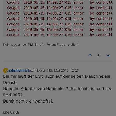
Caught
2019-05-15 14:09:27.015	
error
by
controlle
Caught
2019-05-15 14:09:27.015	
error
by
controlle
Caught
2019-05-15 14:09:27.015	
error
by
controlle
Caught
2019-05-15 14:09:27.015	
error
by
controlle
Caught
2019-05-15 14:09:27.015	
error
by
controlle
Caught
2019-05-15 14:09:27.015	
error
by
controlle
Caught
2019-05-15 14:09:27.015	
error
by
controlle
Caught
2019-05-15 14:09:27.015	
error
by
controlle
Kein support per PM. Bitte im Forum Fragen stellen!
Caught
2019-05-15 14:09:27.014	
error
by
controlle
squeezeboxrpc.0
2019-05-15 14:09:26.995	
info
term
0
squeezeboxrpc.0
2019-05-15 14:09:26.961	
info
sque
squeezeboxrpc.0
2019-05-15 14:09:26.960	
error
at
p
squeezeboxrpc.0
2019-05-15 14:09:26.960	
error
at
_
zahnheinrich
schrieb am
15. Mai 2019, 12:23
Z
zuletzt editiert von
squeezeboxrpc.0
2019-05-15 14:09:26.960	
error
at
_
Offline
Bei mir läuft der LMS auch auf der selben Maschine als
squeezeboxrpc.0
2019-05-15 14:09:26.960	
error
at
S
Dienst.
squeezeboxrpc.0
2019-05-15 14:09:26.960	
error
at
e
Habe im Adapter von Hand als IP den localhost und als
squeezeboxrpc.0
2019-05-15 14:09:26.960	
error
at
S
Port 9002.
squeezeboxrpc.0
2019-05-15 14:09:26.960	
error
Type
squeezeboxrpc.0
2019-05-15 14:09:26.959	
error
unca
Damit geht's einwandfrei.
squeezeboxrpc.0
2019-05-15 14:09:26.891	
info
star
squeezeboxrpc.0
2019-05-15 14:09:26.813	
debug
stat
MfG Ulrich