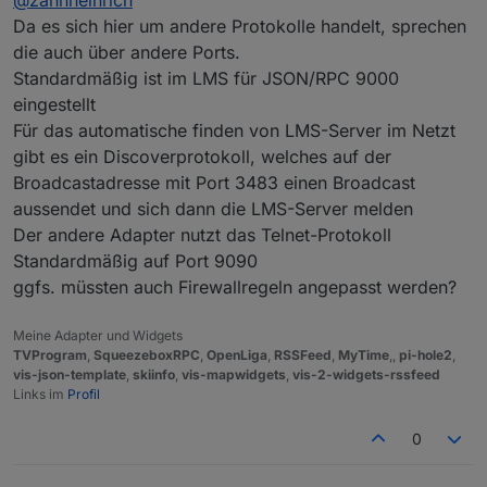
@
zahnheinrich
bei mir schon lange auf den Standartports ohne
Probleme.
Da es sich hier um andere Protokolle handelt, sprechen
Der Container ist übrigens der von buanet
die auch über andere Ports.
Standardmäßig ist im LMS für JSON/RPC 9000
eingestellt
Für das automatische finden von LMS-Server im Netzt
gibt es ein Discoverprotokoll, welches auf der
Broadcastadresse mit Port 3483 einen Broadcast
aussendet und sich dann die LMS-Server melden
Der andere Adapter nutzt das Telnet-Protokoll
Standardmäßig auf Port 9090
ggfs. müssten auch Firewallregeln angepasst werden?
Meine Adapter und Widgets
TVProgram
,
SqueezeboxRPC
,
OpenLiga
,
RSSFeed
,
MyTime
,,
pi-hole2
,
vis-json-template
,
skiinfo
,
vis-mapwidgets
,
vis-2-widgets-rssfeed
Links im
Profil
0