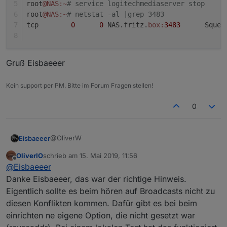
root
@NAS
:~
# service logitechmediaserver stop
root
@NAS
:~
# netstat -al |grep 3483
tcp        
0
0
 NAS.fritz.
box:
3483
      Squee
Gruß Eisbaeeer
Kein support per PM. Bitte im Forum Fragen stellen!
0
@OliverW
Eisbaeeer
OliverIO
schrieb am
15. Mai 2019, 11:56
@OliverW sagte in
Neuer Adapter SqueezeboxRPC
:
zuletzt editiert von
Offline
@
Eisbaeeer
Danke Eisbaeeer, das war der richtige Hinweis.
hast du nur eine squeezebox oder auch einen
Eigentlich sollte es beim hören auf Broadcasts nicht zu
LMS-Server?
diesen Konflikten kommen. Dafür gibt es bei beim
Jep, der läuft auf der gleichen Maschine. Und das
bringt mich gleich zu dem Problem, dass dein
einrichten ne eigene Option, die nicht gesetzt war
Adapter den Port nutzen möchte, den Squeezebox
host.NAS	2019-05-15 11:27:45.513	error	i