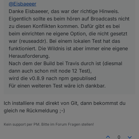
@
Eisbaeeer
funktioniert. Die Wildnis ist aber immer eine eigene
Herausforderung.
Danke Eisbaeeer, das war der richtige Hinweis.
Nach dem der Build bei Travis durch ist (diesmal dann
Eigentlich sollte es beim hören auf Broadcasts nicht
auch schon mit node 12 Test),
zu diesen Konflikten kommen. Dafür gibt es bei
wird die v0.8.9 nach npm gepublised
beim einrichten ne eigene Option, die nicht gesetzt
Für einen weiteren Test wäre ich dankbar.
war (reuseaddr). Bei einem lokalen Test hat das
funktioniert. Die Wildnis ist aber immer eine eigene
Herausforderung.
Nach dem der Build bei Travis durch ist (diesmal
dann auch schon mit node 12 Test),
wird die v0.8.9 nach npm gepublised
Für einen weiteren Test wäre ich dankbar.
Ich installiere mal direkt von Git, dann bekommst du
gleich ne Rückmeldung ;-)
Kein support per PM. Bitte im Forum Fragen stellen!
0