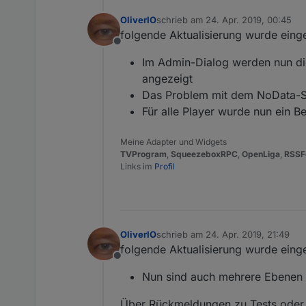
OliverIO
schrieb am
24. Apr. 2019, 00:45
zuletzt editiert von
folgende Aktualisierung wurde eing
Offline
Im Admin-Dialog werden nun die
angezeigt
Das Problem mit dem NoData-S
Für alle Player wurde nun ein B
Meine Adapter und Widgets
TVProgram
,
SqueezeboxRPC
,
OpenLiga
,
RSSF
Links im
Profil
OliverIO
schrieb am
24. Apr. 2019, 21:49
zuletzt editiert von
folgende Aktualisierung wurde eing
Offline
Nun sind auch mehrere Ebenen a
Über Rückmeldungen zu Tests oder 