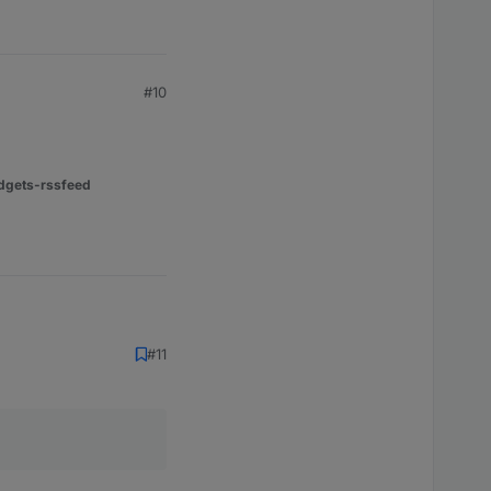
#10
dgets-rssfeed
#11