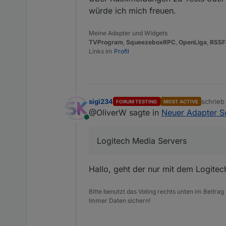
würde ich mich freuen.
Meine Adapter und Widgets
TVProgram
,
SqueezeboxRPC
,
OpenLiga
,
RSSF
Links im
Profil
sigi234
schrie
FORUM TESTING
MOST ACTIVE
zuletzt 
@OliverW sagte in
Neuer Adapter 
Online
Logitech Media Servers
Hallo, geht der nur mit dem Logite
Bitte benutzt das Voting rechts unten im Beitrag
Immer Daten sichern!