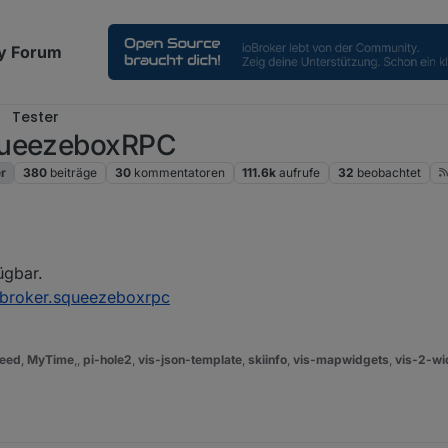
y Forum
Tester
SqueezeboxRPC
r
380
beiträge
30
kommentatoren
111.6k
aufrufe
32
beobachtet
ügbar.
broker.squeezeboxrpc
eed
,
MyTime
,,
pi-hole2
,
vis-json-template
,
skiinfo
,
vis-mapwidgets
,
vis-2-wi