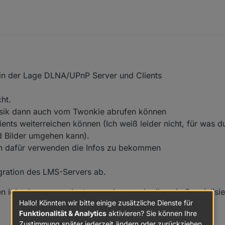
 in der Lage DLNA/UPnP Server und Clients
ht.
usik dann auch vom Twonkie abrufen können
nts weiterreichen können (Ich weiß leider nicht, für was d
nd Bilder umgehen kann).
h dafür verwenden die Infos zu bekommen
gration des LMS-Servers ab.
en iobroker.upnp adapter anschauen, da dlna ein Spezialisi
Hallo! Könnten wir bitte einige zusätzliche Dienste für
Funktionalität & Analytics
aktivieren? Sie können Ihre
Zustimmung später jederzeit ändern oder zurückziehen.