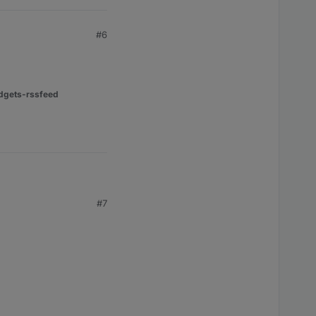
#6
dgets-rssfeed
#7