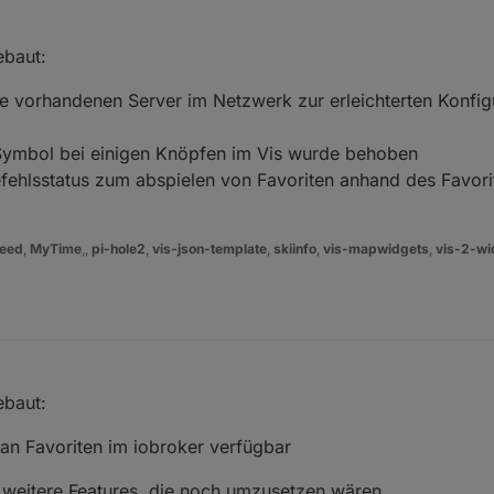
ebaut:
 vorhandenen Server im Netzwerk zur erleichterten Konfig
ymbol bei einigen Knöpfen im Vis wurde behoben
efehlsstatus zum abspielen von Favoriten anhand des Favor
eed
,
MyTime
,,
pi-hole2
,
vis-json-template
,
skiinfo
,
vis-mapwidgets
,
vis-2-wi
ebaut:
n Favoriten im iobroker verfügbar
weitere Features, die noch umzusetzen wären