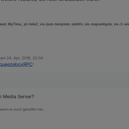
eed
,
MyTime
,,
pi-hole2
,
vis-json-template
,
skiinfo
,
vis-mapwidgets
,
vis-2-wi
b am
24. Apr. 2019, 22:04
editiert von
SqueezeboxRPC
:
ch Media Server?
 wenn er euch geholfen hat.