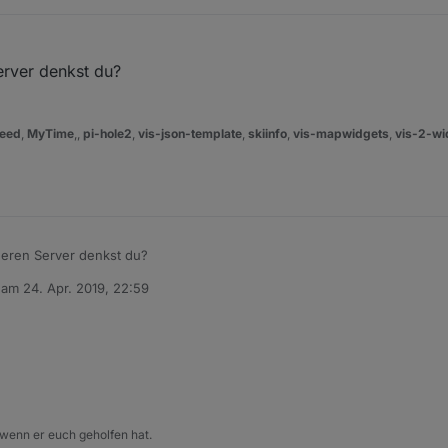
erver denkst du?
eed
,
MyTime
,,
pi-hole2
,
vis-json-template
,
skiinfo
,
vis-mapwidgets
,
vis-2-wi
deren Server denkst du?
b am
24. Apr. 2019, 22:59
editiert von
 wenn er euch geholfen hat.