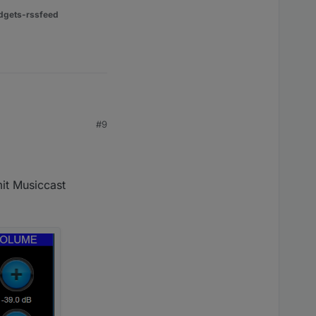
dgets-rssfeed
#9
uf Basis von upnp ist.
n Twonkie alles
it Musiccast