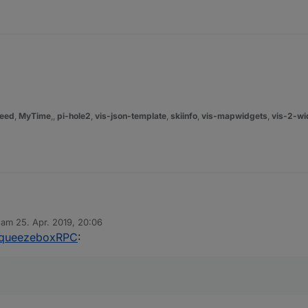
eed
,
MyTime
,,
pi-hole2
,
vis-json-template
,
skiinfo
,
vis-mapwidgets
,
vis-2-wi
b am
25. Apr. 2019, 20:06
editiert von
SqueezeboxRPC
: