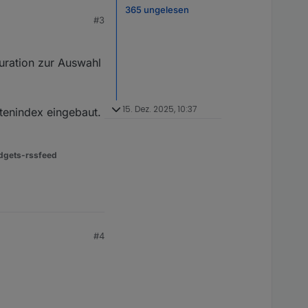
365 ungelesen
#3
uration zur Auswahl
15. Dez. 2025, 10:37
itenindex eingebaut.
dgets-rssfeed
#4