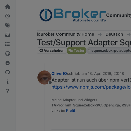
Weiter zum Inhalt
Communit
ioBroker Community Home
Deutsch
Test/Support Adapter 
Verschoben
Tester
squeezeboxrpc adapte
OliverIO
schrieb am
18. Apr. 2019, 23:48
zuletzt editiert von
Adapter ist nun auch über npm verf
Offline
https://www.npmjs.com/package/io
Meine Adapter und Widgets
TVProgram
,
SqueezeboxRPC
,
OpenLiga
,
RSSF
Links im
Profil