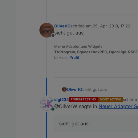
OliverIO
schrieb am
25. Apr. 2019, 17:22
zuletzt editiert von
sieht gut aus
Offline
Meine Adapter und Widgets
TVProgram
,
SqueezeboxRPC
,
OpenLiga
,
RSSF
Links im
Profil
OliverIO
sieht gut aus
sigi234
schrie
FORUM TESTING
MOST ACTIVE
zuletzt 
@OliverW sagte in
Neuer Adapter 
Online
sieht gut aus