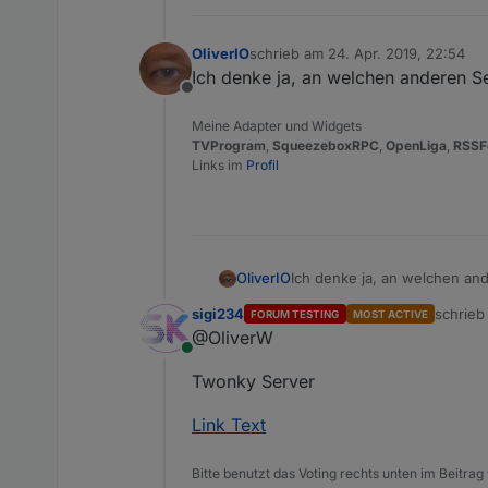
OliverIO
schrieb am
24. Apr. 2019, 22:54
zuletzt editiert von
Ich denke ja, an welchen anderen S
Offline
Meine Adapter und Widgets
TVProgram
,
SqueezeboxRPC
,
OpenLiga
,
RSSF
Links im
Profil
OliverIO
Ich denke ja, an welchen an
sigi234
schrie
FORUM TESTING
MOST ACTIVE
zuletzt 
@OliverW
Online
Twonky Server
Link Text
Bitte benutzt das Voting rechts unten im Beitrag