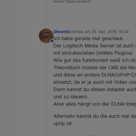
Immer Daten sichern!
OliverIO
schrieb am
25. Apr. 2019, 10:44
zuletzt editiert von
ich habe gerade mal geschaut.
Offline
Der Logitech Media Server ist auch
mit einzubeziehen (mittels Plugins)
Wie gut das funktioniert weiß ich nic
Theoretisch müsste der LMS die M
und diese an andere DLNA/UPnP-Clie
einsetzt, da er ja auch mit Video u
Dann kannst du diesen Adapter auc
und zu steuern.
Aber alles hängt von der DLNA-Inte
Alternativ kannst du die auch mal d
upnp ist.