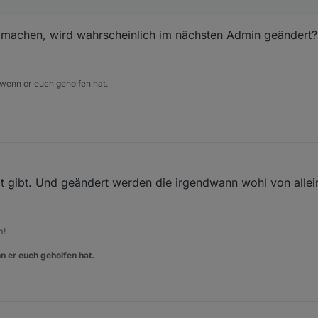
ass diese wohl die aktuellen sind.
 machen, wird wahrscheinlich im nächsten Admin geändert?
s im Admin sind jetzt wieder funktional
 wenn er euch geholfen hat.
ect gibt. Und geändert werden die irgendwann wohl von alle
m!
n er euch geholfen hat.