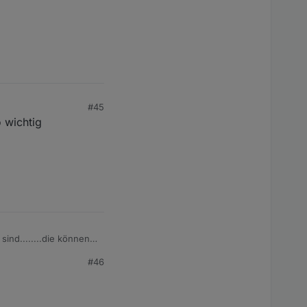
#45
o wichtig
 sind........die können
#46