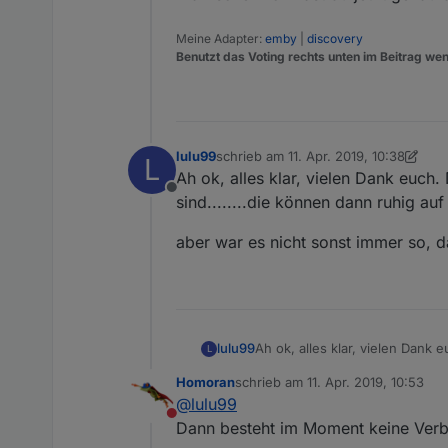
Adapter updaten.
Nun steht aber im Moment unte
Meine Adapter:
emby
|
discovery
Benutzt das Voting rechts unten im Beitrag wen
Das kann so auch nicht richtig 
lulu99
schrieb am
11. Apr. 2019, 10:38
L
zuletzt editiert von lulu99
4. Nov. 201
Ah ok, alles klar, vielen Dank euch. 
Offline
sind........die können dann ruhig auf "
aber war es nicht sonst immer so, 
Ah ok, alles klar, vielen Dank e
lulu99
L
dann ruhig auf "latest" sein.....
Homoran
schrieb am
11. Apr. 2019, 10:53
aber war es nicht sonst immer
zuletzt editiert von
@
lulu99
Nicht stören
Dann besteht im Moment keine Verb