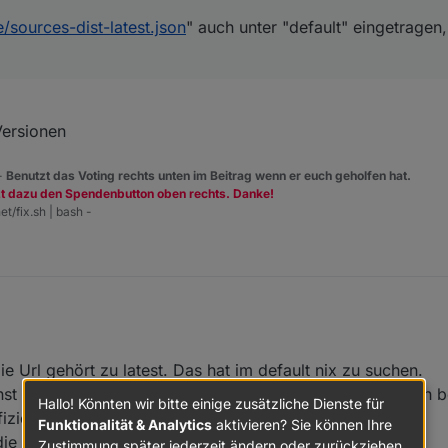
e/sources-dist-latest.json
" auch unter "default" eingetragen
.live/sources-dist-latest.json
" auch unter "default" eingetragen, dann ko
r beiden Feldern "
http://iobroker.live/sources-dist-latest.json
".
sein, oder?
Versionen
 -
Benutzt das Voting rechts unten im Beitrag wenn er euch geholfen hat.
zt dazu den Spendenbutton oben rechts. Danke!
et/fix.sh | bash -
broker.live/sources-dist.json
" nicht.
Die Url gehört zu latest. Das hat im default nix zu suchen.
sionsnummern bei den Adaptern angezeigt.
nnst du in den Einstellungen auf latest umstellen, aber dan
Hallo! Könnten wir bitte einige zusätzliche Dienste für
ziellen stabilen Versionen.
Funktionalität & Analytics
aktivieren? Sie können Ihre
.live/sources-dist-latest.json
" auch unter "default" eingetragen, dann ko
ie unstabled versionen installiert.
Zustimmung später jederzeit ändern oder zurückziehen.