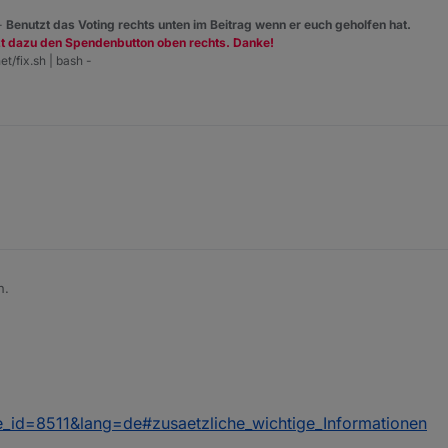
 -
Benutzt das Voting rechts unten im Beitrag wenn er euch geholfen hat.
zt dazu den Spendenbutton oben rechts. Danke!
et/fix.sh | bash -
n.
e_id=8511&lang=de#zusaetzliche_wichtige_Informationen