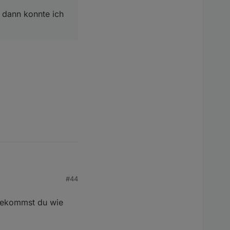
, dann konnte ich
nnte ich zumindest die
#44
n bekommst du wie
nnte ich zumindest die