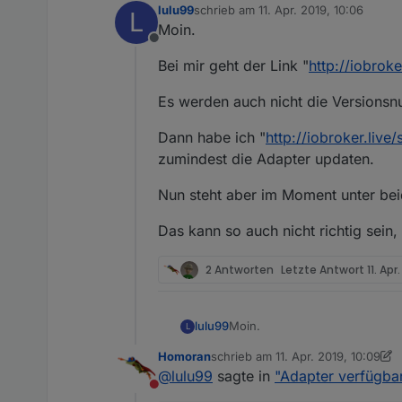
lulu99
schrieb am
11. Apr. 2019, 10:06
L
zuletzt editiert von
Moin.
Offline
Bei mir geht der Link "
http://iobroke
Es werden auch nicht die Versions
Dann habe ich "
http://iobroker.live/
zumindest die Adapter updaten.
Nun steht aber im Moment unter bei
Das kann so auch nicht richtig sein,
2 Antworten
Letzte Antwort
11. Apr
Moin.
lulu99
L
Homoran
schrieb am
11. Apr. 2019, 10:09
Bei mir geht der Link "
http://io
zuletzt editiert von Homoran
4. No
@
lulu99
sagte in
"Adapter verfügbar
Nicht stören
Es werden auch nicht die Ver