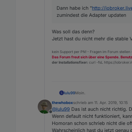
Dann habe ich "
http://iobroker.liv
Dann habe ich "
http://iobroker
zumindest die Adapter updaten
Adapter updaten.
Nun steht aber im Moment unte
Was soll das denn?
Das kann so auch nicht richtig 
Jetzt hast du nicht mehr die stable 
kein Support per PN! - Fragen im Forum stellen
Das Forum freut sich über eine Spende. Benut
der Installationsfixer:
curl -fsL https://iobroker.n
Moin.
lulu99
L
thewhobox
schrieb am
11. Apr. 2019, 10:15
Bei mir geht der Link "
http://io
zuletzt editiert von
@
lulu99
Das ist auch nicht richtig. 
Offline
Es werden auch nicht die Ver
Wenn default nicht funktioniert, ka
Homoran schon schrieb nicht die offi
Dann habe ich "
http://iobroker
Wahrscheinlich hast du jetzt genau d