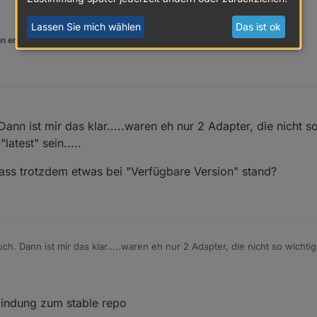
r beiden Feldern "
http://iobroker.live/sources-dist-latest.json
".
Lassen Sie mich wählen
Das ist ok
n er euch geholfen hat.
sein, oder?
9, 12:40
Dann ist mir das klar.....waren eh nur 2 Adapter, die nicht s
latest" sein.....
dass trotzdem etwas bei "Verfügbare Version" stand?
uch. Dann ist mir das klar.....waren eh nur 2 Adapter, die nicht so wichtig
 so, dass trotzdem etwas bei "Verfügbare Version" stand?
indung zum stable repo