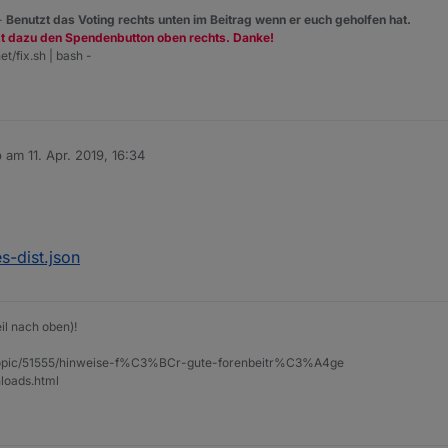
 -
Benutzt das Voting rechts unten im Beitrag wenn er euch geholfen hat.
zt dazu den Spendenbutton oben rechts. Danke!
et/fix.sh | bash -
b am
11. Apr. 2019, 16:34
 editiert von
s-dist.json
il nach oben)!
et/topic/51555/hinweise-f%C3%BCr-gute-forenbeitr%C3%A4ge
loads.html