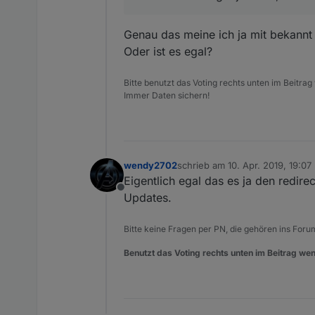
Und bluefox sagte ja oben, d
Genau das meine ich ja mit bekannt
Edit: 11.04.19, Standard-Link
Oder ist es egal?
Bitte benutzt das Voting rechts unten im Beitrag
Immer Daten sichern!
wendy2702
schrieb am
10. Apr. 2019, 19:07
zuletzt editiert von
Eigentlich egal das es ja den redir
Offline
Updates.
Bitte keine Fragen per PN, die gehören ins Foru
Benutzt das Voting rechts unten im Beitrag wen