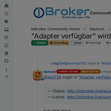
Weiter zum Inhalt
Communit
ioBroker Community Home
Deutsch
"Adapter verfügbar" wird
Gelöst
Error/Bug
error
57
beiträge
14
@
wendy2702
sagte in
"Adapt
sigi234
bahnuhr
schrie
FORUM TESTING
MOST ACTIVE
zuletzt
@
sigi234
sagte in
"Adapter verfügb
@
sigi234
: was genau bek
Online
@
Stabilostick
sagte in "Adapte
~~Stable:
http://iobroker.live/so
~~Latest:
http://iobroker.live/sou
Aktuell funktionieren die fol
Stable: http://
iobroker.live
/so
hab jetzt diese.