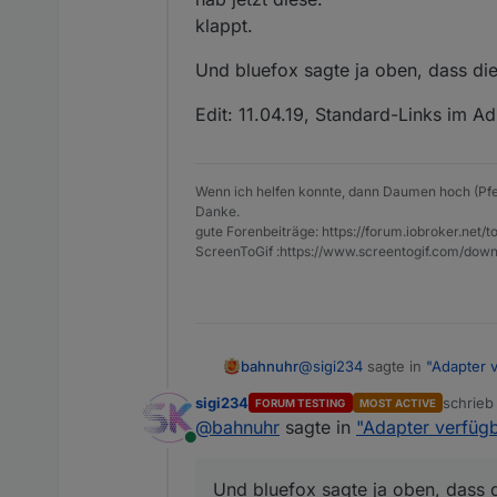
Latest: http://
iobroker.live
/so
klappt.
Die könne im Admin ein den E
Und bluefox sagte ja oben, dass die
Edit: 11.04.19, Stabilostick, S
Edit: 11.04.19, Standard-Links im Ad
Wenn ich helfen konnte, dann Daumen hoch (Pfe
Danke.
gute Forenbeiträge: https://forum.iobroker.n
ScreenToGif :https://www.screentogif.com/down
@
sigi234
sagte in
"Adapter 
bahnuhr
sigi234
schrie
FORUM TESTING
MOST ACTIVE
zuletzt 
@
bahnuhr
sagte in
"Adapter verfügb
~~Stable:
http://iobroker.
Online
~~Latest:
http://iobroker.
hab jetzt diese.
klappt.
Und bluefox sagte ja oben, dass d