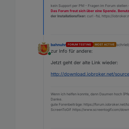
kein Support per PN! - Fragen im Forum stellen
Das Forum freut sich über eine Spende. Benut
der Installationsfixer:
curl -fsL https://iobroker.n
bahnuhr
schrie
FORUM TESTING
MOST ACTIVE
zuletzt
zur Info für andere:
Online
Jetzt geht der alte Link wieder:
http://download.iobroker.net/source
Wenn ich helfen konnte, dann Daumen hoch (Pfe
Danke.
gute Forenbeiträge: https://forum.iobroker.n
ScreenToGif :https://www.screentogif.com/down