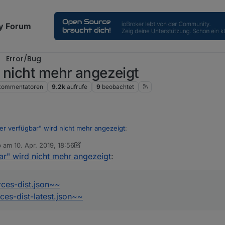
y Forum
Error/Bug
 nicht mehr angezeigt
kommentatoren
9.2k
aufrufe
9
beobachtet
er verfügbar" wird nicht mehr angezeigt
:
b am
10. Apr. 2019, 18:56
 editiert von Stabilostick
4. Nov. 2019, 21:45
ar" wird nicht mehr angezeigt
:
annt machen?
r verfügbar" wird nicht mehr angezeigt:
urces-dist.json~~
rces-dist-latest.json~~
genden Links:
urces-dist.json