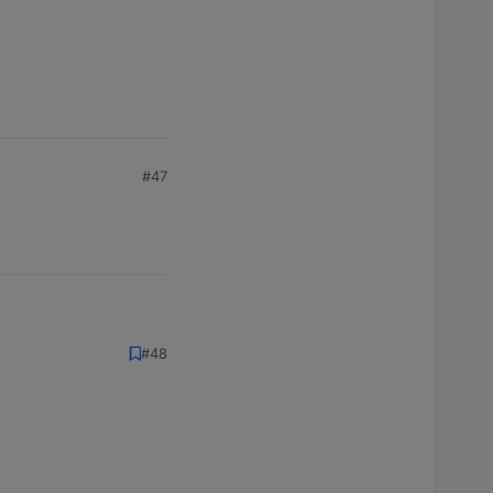
#47
#48