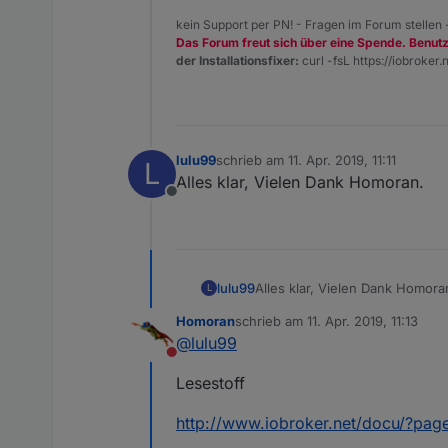
kein Support per PN! - Fragen im Forum stellen
Das Forum freut sich über eine Spende. Benut
der Installationsfixer:
curl -fsL https://iobroker.n
lulu99
schrieb am
11. Apr. 2019, 11:11
L
zuletzt editiert von
Alles klar, Vielen Dank Homoran.
Offline
lulu99
Alles klar, Vielen Dank Homora
L
Homoran
schrieb am
11. Apr. 2019, 11:13
zuletzt editiert von
@
lulu99
Nicht stören
Lesestoff
http://www.iobroker.net/docu/?pag