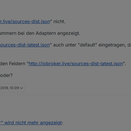
r.live/sources-dist.json
" nicht.
nummern bei den Adaptern angezeigt.
sources-dist-latest.json
" auch unter "default" eingetragen, 
den Feldern "
http://iobroker.live/sources-dist-latest.json
".
 oder?
. 2019, 10:09
broker.live/sources-dist.json
" nicht.
v. 2019, 12:09
" wird nicht mehr angezeigt
:
sionsnummern bei den Adaptern angezeigt.