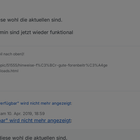
urces-dist-latest.json
instellungen hinterlegt werden.
se wohl die aktuellen sind.
tandard-Links im Admin sind jetzt wieder funktional
min sind jetzt wieder funktional
il nach oben)!
et/topic/51555/hinweise-f%C3%BCr-gute-forenbeitr%C3%A4ge
loads.html
verfügbar" wird nicht mehr angezeigt
:
b am
10. Apr. 2019, 18:59
editiert von
ar" wird nicht mehr angezeigt
:
live/sources-dist.json~~
live/sources-dist-latest.json~~
iese wohl die aktuellen sind.