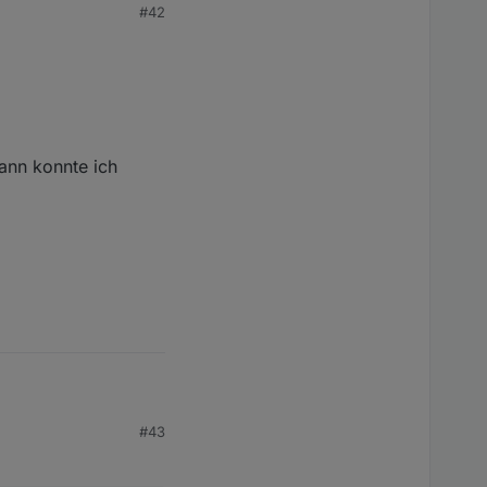
#42
dann konnte ich
#43