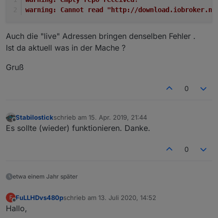
warning: Cannot read "http://download.iobroker.ne
Auch die "live" Adressen bringen denselben Fehler .
Ist da aktuell was in der Mache ?
Gruß
0
Stabilostick
schrieb am
15. Apr. 2019, 21:44
zuletzt editiert von
Offline
Es sollte (wieder) funktionieren. Danke.
0
etwa einem Jahr später
FuLLHDvs480p
schrieb am
13. Juli 2020, 14:52
F
zuletzt editiert von
Offline
Hallo,