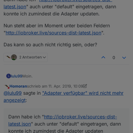
latest.json
" auch unter "default" eingetragen, dann
konnte ich zumindest die Adapter updaten.
Nun steht aber im Moment unter beiden Feldern
"
http://iobroker.live/sources-dist-latest.json
".
Das kann so auch nicht richtig sein, oder?
2 Antworten
0
Moin.
lulu99
L
Homoran
schrieb am
11. Apr. 2019, 10:09
Bei mir geht der Link "
http://iobroker.live/sources-
zuletzt editiert von Homoran
4. Nov. 2019, 12:09
Nicht stören
@
lulu99
sagte in
"Adapter verfügbar" wird nicht mehr
dist.json
" nicht.
Es werden auch nicht die Versionsnummern bei den
angezeigt
:
Adaptern angezeigt.
Dann habe ich "
http://iobroker.live/sources-dist-
latest.json
" auch unter "default" eingetragen, dann
Dann habe ich "
http://iobroker.live/sources-dist-
konnte ich zumindest die Adapter updaten.
Nun steht aber im Moment unter beiden Feldern
latest.json
" auch unter "default" eingetragen, dann
"
http://iobroker.live/sources-dist-latest.json
".
konnte ich zumindest die Adapter updaten