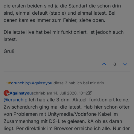
http://iobroker.live/repo/sources-dist-latest
die ersten beiden sind ja die Standart die schon drin
sind, einmal default (stable) und einmal latest. Bei
denen kam es immer zum Fehler, siehe oben.
Die letzte live hat bei mir funktioniert, ist jedoch auch
latest.
Gruß
0
@
Againstyou
diese 3 hab ich bei mir drin
crunchip
Againstyou
schrieb am
14. Juli 2020, 10:12
A
1

zuletzt editiert von Againstyou
Offline
@
crunchip
Ich hab alle 3 drin. Aktuell funktioniert keine.
default

http://download.iobroker.net/sources-dist.jso
Zwischendurch ging mal die latest. Hab hier schon öfter
von Problemen mit Unitymedia/Vodafone Kabel im
2

Zusammenhang mit DS-Lite gelesen. kA ob es daran
latest

liegt. Per direktlink im Browser erreiche ich alle. Nur der
http://download.iobroker.net/sources-dist-lat