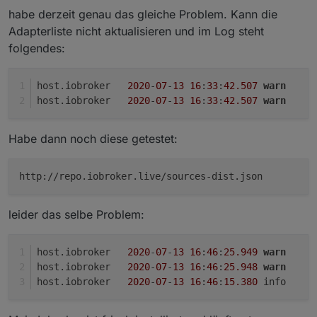
habe derzeit genau das gleiche Problem. Kann die
Adapterliste nicht aktualisieren und im Log steht
folgendes:
host.iobroker	
2020
-
07
-
13
16
:
33
:
42.507
warn
	
host.iobroker	
2020
-
07
-
13
16
:
33
:
42.507
warn
	
Habe dann noch diese getestet:
http://repo.iobroker.live/sources-dist.json
leider das selbe Problem:
host.iobroker	
2020
-
07
-
13
16
:
46
:
25.949
warn
	
host.iobroker	
2020
-
07
-
13
16
:
46
:
25.948
warn
	
host.iobroker	
2020
-
07
-
13
16
:
46
:
15.380
	i