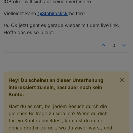
IOBroker will sich auf keinen verbinden...
3

live

Vielleicht kann
@
Stabilostick
helfen?
http://iobroker.live/repo/sources-dist-latest
/e: Ok jetzt geht es gerade wieder mit dem live link.
Hoffe das es so bleibt..
0
Hey! Du scheinst an dieser Unterhaltung
interessiert zu sein, hast aber noch kein
Konto.
Hast du es satt, bei jedem Besuch durch die
gleichen Beiträge zu scrollen? Wenn du dich
für ein Konto anmeldest, kommst du immer
genau dorthin zurück, wo du zuvor warst, und