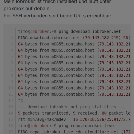
Mein Iobroker ist frisch installiert und läuft unter
proxmox auf debain.
Per SSH verbunden sind beide URLs erreichbar:
timo
@iobroker
:
~
$ ping download.iobroker.net
PING download.iobroker.net (
79.143
.182
.215
) 
56
(
8
64
 bytes 
from
 m0855.contabo.host (
79.143
.182
.215
64
 bytes 
from
 m0855.contabo.host (
79.143
.182
.215
64
 bytes 
from
 m0855.contabo.host (
79.143
.182
.215
64
 bytes 
from
 m0855.contabo.host (
79.143
.182
.215
64
 bytes 
from
 m0855.contabo.host (
79.143
.182
.215
64
 bytes 
from
 m0855.contabo.host (
79.143
.182
.215
64
 bytes 
from
 m0855.contabo.host (
79.143
.182
.215
64
 bytes 
from
 m0855.contabo.host (
79.143
.182
.215
64
 bytes 
from
 m0855.contabo.host (
79.143
.182
.215
^
C
--- download.iobroker.net ping statistics ---
9
 packets transmitted, 
9
 received, 
0
%
 packet los
rtt min
/
avg
/
max
/
mdev 
=
16.370
/
18.576
/
25.917
/
2.71
timo
@iobroker
:
~
$ ping repo.iobroker.live
PING repo.iobroker.live.cdn.cloudflare.net (
172.