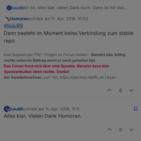
Ah ok, alles klar, vielen Dank euch. Dann ist mir das
lulu99
L
klar.....waren eh nur 2 Adapter, die nicht so wichtig
Homoran
schrieb am
11. Apr. 2019, 10:53
sind........die können dann ruhig auf "latest" sein.....
aber war es nicht sonst immer so, dass trotzdem etwas
zuletzt editiert von
Nicht stören
@
lulu99
bei "Verfügbare Version" stand?
Dann besteht im Moment keine Verbindung zum stable
repo
kein Support per PN! - Fragen im Forum stellen -
Benutzt das Voting
rechts unten im Beitrag wenn er euch geholfen hat.
Das Forum freut sich über eine Spende. Benutzt dazu den
Spendenbutton oben rechts. Danke!
der Installationsfixer:
curl -fsL https://iobroker.net/fix.sh | bash -
0
lulu99
schrieb am
11. Apr. 2019, 11:11
L
zuletzt editiert von
Offline
Alles klar, Vielen Dank Homoran.
0