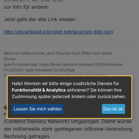
schrieb am
11. Apr. 2019, 16:34
zuletzt editiert von
zur Info für andere:
Jetzt geht der alte Link wieder:
http://download.iobroker.net/sources-dist.json
Wenn ich helfen konnte, dann Daumen hoch (Pfeil nach oben)!
Danke.
gute Forenbeiträge: https://forum.iobroker.net/topic/51555/hinweise-
f%C3%BCr-gute-forenbeitr%C3%A4ge
ScreenToGif :https://www.screentogif.com/downloads.html
Hallo! Könnten wir bitte einige zusätzliche Dienste für
0
Funktionalität & Analytics
aktivieren? Sie können Ihre
Zustimmung später jederzeit ändern oder zurückziehen.
Stabilostick
schrieb am
11. Apr. 2019, 18:08
Lassen Sie mich wählen
Das ist ok
zuletzt editiert von Stabilostick
4. Nov. 2019, 21:46
Offline
Inzwischen wurden die json-Dateien auf ein CDN
(Contend Delivery Network) umgezogen. Damit wurde
der mittlerweile stark gestiegenen ioBroker-Verbreitung
Rechnung getragen.