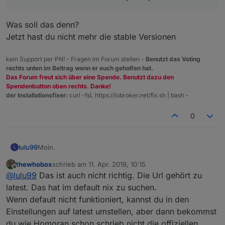
Das kann so auch nicht richtig sein, oder?
Was soll das denn?
Jetzt hast du nicht mehr die stable Versionen
kein Support per PN! - Fragen im Forum stellen -
Benutzt das Voting
rechts unten im Beitrag wenn er euch geholfen hat.
Das Forum freut sich über eine Spende. Benutzt dazu den
Spendenbutton oben rechts. Danke!
der Installationsfixer:
curl -fsL https://iobroker.net/fix.sh | bash -
0
Moin.
lulu99
L
thewhobox
schrieb am
11. Apr. 2019, 10:15
Bei mir geht der Link "
http://iobroker.live/sources-
zuletzt editiert von
Offline
@
lulu99
Das ist auch nicht richtig. Die Url gehört zu
dist.json
" nicht.
Es werden auch nicht die Versionsnummern bei den
latest. Das hat im default nix zu suchen.
Adaptern angezeigt.
Wenn default nicht funktioniert, kannst du in den
Dann habe ich "
http://iobroker.live/sources-dist-
Einstellungen auf latest umstellen, aber dann bekommst
latest.json
" auch unter "default" eingetragen, dann
du wie Homoran schon schrieb nicht die offiziellen
konnte ich zumindest die Adapter updaten.
Nun steht aber im Moment unter beiden Feldern