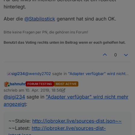
hinterlegt.
Aber die
@
Stabilostick
genannt hat sind auch OK.
Bitte keine Fragen per PN, die gehören ins Forum!
Benutzt das Voting rechts unten im Beitrag wenn er euch geholfen hat.
0
@
wendy2702
sagte in
"Adapter verfügbar" wird nicht
sigi234
mehr angezeigt
:
bahnuhr
FORUM TESTING
MOST ACTIVE
Online
@
sigi234
: was genau bekannt machen?
schrieb am
10. Apr. 2019, 18:56
zuletzt editiert von Stabilostick
4. Nov. 2019, 21:45
@
sigi234
sagte in
"Adapter verfügbar" wird nicht mehr
angezeigt
:
@
Stabilostick
sagte in "Adapter verfügbar" wird nicht
mehr angezeigt:
Aktuell funktionieren die folgenden Links:
~~Stable:
http://iobroker.live/sources-dist.json~~
~~Latest:
http://iobroker.live/sources-dist-
Stable: http://
iobroker.live
/sources-dist.json
Latest: http://
iobroker.live
/sources-dist-latest.json