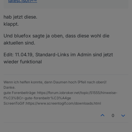
latest.json~~
Die könne im Admin ein den Einstellungen hinterlegt
werden.
hab jetzt diese.
Edit: 11.04.19, Stabilostick, Standard-Links im Admin
sind jetzt wieder funktional
klappt.
Und bluefox sagte ja oben, dass diese wohl die
aktuellen sind.
Edit: 11.04.19, Standard-Links im Admin sind jetzt
wieder funktional
Wenn ich helfen konnte, dann Daumen hoch (Pfeil nach oben)!
Danke.
gute Forenbeiträge: https://forum.iobroker.net/topic/51555/hinweise-
f%C3%BCr-gute-forenbeitr%C3%A4ge
ScreenToGif :https://www.screentogif.com/downloads.html
0