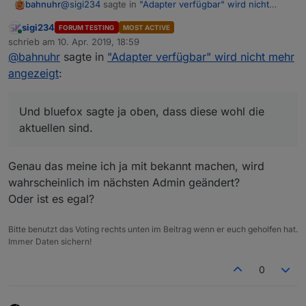
@
sigi234
sagte in
"Adapter verfügbar" wird nicht
bahnuhr
mehr angezeigt
:
sigi234
FORUM TESTING
MOST ACTIVE
Online
~~Stable:
http://iobroker.live/sources-
schrieb am
10. Apr. 2019, 18:59
zuletzt editiert von
dist.json~~
@
bahnuhr
sagte in
"Adapter verfügbar" wird nicht mehr
hab jetzt diese.
~~Latest:
http://iobroker.live/sources-dist-
angezeigt
:
klappt.
latest.json~~
Und bluefox sagte ja oben, dass diese wohl die
aktuellen sind.
Und bluefox sagte ja oben, dass diese wohl die
Edit: 11.04.19, Standard-Links im Admin sind jetzt
aktuellen sind.
wieder funktional
Genau das meine ich ja mit bekannt machen, wird
wahrscheinlich im nächsten Admin geändert?
Oder ist es egal?
Bitte benutzt das Voting rechts unten im Beitrag wenn er euch geholfen hat.
Immer Daten sichern!
0