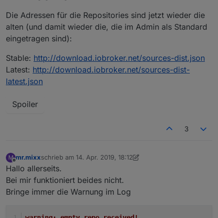
Die Adressen für die Repositories sind jetzt wieder die
alten (und damit wieder die, die im Admin als Standard
eingetragen sind):
Stable:
http://download.iobroker.net/sources-dist.json
Latest:
http://download.iobroker.net/sources-dist-
latest.json
Spoiler
3
mr.mixx
schrieb am
14. Apr. 2019, 18:12
M
zuletzt editiert von Negalein
Offline
Hallo allerseits.
Bei mir funktioniert beides nicht.
Bringe immer die Warnung im Log
warning: empty repo received!