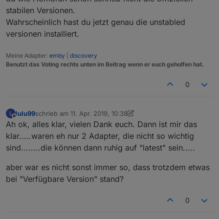
"
http://iobroker.live/sources-dist-latest.json
".
stabilen Versionen.
Das kann so auch nicht richtig sein, oder?
Wahrscheinlich hast du jetzt genau die unstabled
versionen installiert.
Meine Adapter:
emby
|
discovery
Benutzt das Voting rechts unten im Beitrag wenn er euch geholfen hat.
0
lulu99
schrieb am
11. Apr. 2019, 10:38
L
zuletzt editiert von lulu99
4. Nov. 2019, 12:40
Offline
Ah ok, alles klar, vielen Dank euch. Dann ist mir das
klar.....waren eh nur 2 Adapter, die nicht so wichtig
sind........die können dann ruhig auf "latest" sein.....
aber war es nicht sonst immer so, dass trotzdem etwas
bei "Verfügbare Version" stand?
0