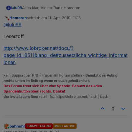
lulu99
Alles klar, Vielen Dank Homoran.
L
Homoran
schrieb am
11. Apr. 2019, 11:13
zuletzt editiert von
Nicht stören
@
lulu99
Lesestoff
http://www.iobroker.net/docu/?
page_id=8511&lang=de#zusaetzliche_wichtige_Informat
ionen
kein Support per PN! - Fragen im Forum stellen -
Benutzt das Voting
rechts unten im Beitrag wenn er euch geholfen hat.
Das Forum freut sich über eine Spende. Benutzt dazu den
Spendenbutton oben rechts. Danke!
der Installationsfixer:
curl -fsL https://iobroker.net/fix.sh | bash -
0
bahnuhr
FORUM TESTING
MOST ACTIVE
Online