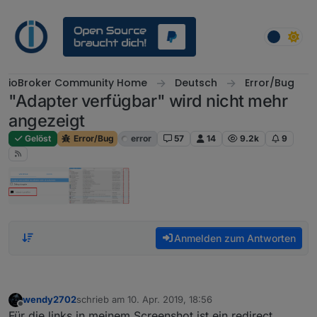
Weiter zum Inhalt
ioBroker Community Home
Deutsch
Error/Bug
"Adapter verfügbar" wird nicht mehr
angezeigt
Gelöst
Error/Bug
error
57
14
9.2k
9
Anmelden zum Antworten
wendy2702
schrieb am
10. Apr. 2019, 18:56
zuletzt editiert von
Offline
Für die links in meinem Screenshot ist ein redirect