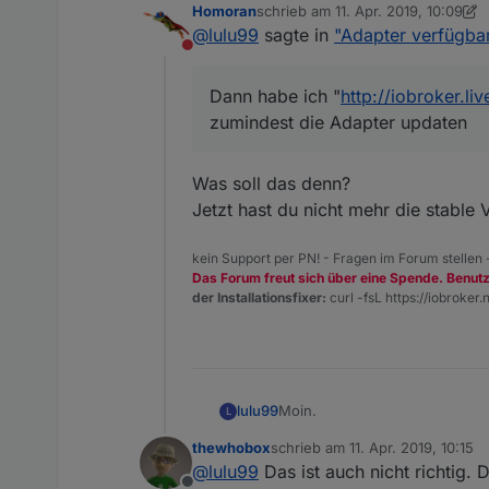
Homoran
schrieb am
11. Apr. 2019, 10:09
Bei mir geht der Link "
http://io
zuletzt editiert von Homoran
4. No
@
lulu99
sagte in
"Adapter verfügbar
Nicht stören
Es werden auch nicht die Ver
Dann habe ich "
http://iobroker.liv
Dann habe ich "
http://iobroker
zumindest die Adapter updaten
Adapter updaten.
Nun steht aber im Moment unte
Was soll das denn?
Das kann so auch nicht richtig 
Jetzt hast du nicht mehr die stable 
kein Support per PN! - Fragen im Forum stellen
Das Forum freut sich über eine Spende. Benut
der Installationsfixer:
curl -fsL https://iobroker.n
Moin.
lulu99
L
thewhobox
schrieb am
11. Apr. 2019, 10:15
Bei mir geht der Link "
http://io
zuletzt editiert von
@
lulu99
Das ist auch nicht richtig. 