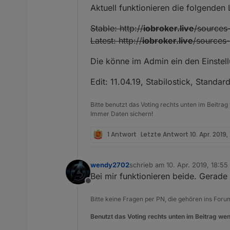
Aktuell funktionieren die folgenden 
Stable: http://
iobroker.live
/sources-
Latest: http://
iobroker.live
/sources-
Die könne im Admin ein den Einstell
Edit: 11.04.19, Stabilostick, Standa
Bitte benutzt das Voting rechts unten im Beitrag
Immer Daten sichern!
1 Antwort
Letzte Antwort
10. Apr. 2019,
wendy2702
schrieb am
10. Apr. 2019, 18:55
zuletzt editiert von
Bei mir funktionieren beide. Gerad
Offline
Bitte keine Fragen per PN, die gehören ins Foru
Benutzt das Voting rechts unten im Beitrag wen