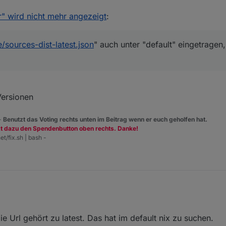
broker.live/sources-dist.json
" nicht.
v. 2019, 12:09
" wird nicht mehr angezeigt
:
sionsnummern bei den Adaptern angezeigt.
e/sources-dist-latest.json
" auch unter "default" eingetragen
.live/sources-dist-latest.json
" auch unter "default" eingetragen, dann ko
r beiden Feldern "
http://iobroker.live/sources-dist-latest.json
".
sein, oder?
Versionen
 -
Benutzt das Voting rechts unten im Beitrag wenn er euch geholfen hat.
zt dazu den Spendenbutton oben rechts. Danke!
et/fix.sh | bash -
broker.live/sources-dist.json
" nicht.
Die Url gehört zu latest. Das hat im default nix zu suchen.