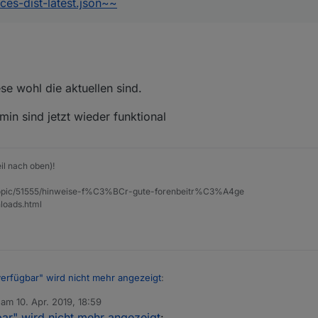
rces-dist-latest.json~~
genden Links:
urces-dist.json
urces-dist-latest.json
instellungen hinterlegt werden.
se wohl die aktuellen sind.
tandard-Links im Admin sind jetzt wieder funktional
min sind jetzt wieder funktional
il nach oben)!
et/topic/51555/hinweise-f%C3%BCr-gute-forenbeitr%C3%A4ge
loads.html
verfügbar" wird nicht mehr angezeigt
:
b am
10. Apr. 2019, 18:59
editiert von
ar" wird nicht mehr angezeigt
:
live/sources-dist.json~~