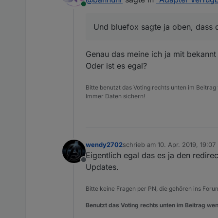
Online
~~Latest:
http://iobroker.
hab jetzt diese.
klappt.
Und bluefox sagte ja oben, dass d
Und bluefox sagte ja oben, d
Genau das meine ich ja mit bekannt
Edit: 11.04.19, Standard-Link
Oder ist es egal?
Bitte benutzt das Voting rechts unten im Beitrag
Immer Daten sichern!
wendy2702
schrieb am
10. Apr. 2019, 19:07
zuletzt editiert von
Eigentlich egal das es ja den redir
Offline
Updates.
Bitte keine Fragen per PN, die gehören ins Foru
Benutzt das Voting rechts unten im Beitrag wen