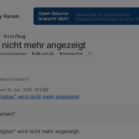
y Forum
Error/Bug
 nicht mehr angezeigt
kommentatoren
9.2k
aufrufe
9
beobachtet
ekannt machen?
b am
10. Apr. 2019, 18:54
 wichtig? Die Anzahl oder die Links?
editiert von Stabilostick
4. Nov. 2019, 21:48
fügbar" wird nicht mehr angezeigt
:
iger Zeit diese beiden links eingetragen und hatte bisher einmal ein Pr
achen?
fügbar" wird nicht mehr angezeigt: