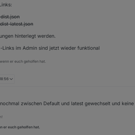
Links:
dist.json
dist-latest.json
ungen hinterlegt werden.
rd-Links im Admin sind jetzt wieder funktional
 wenn er euch geholfen hat.
 18:56
e nochmal zwischen Default und latest gewechselt und kein
m!
n er euch geholfen hat.