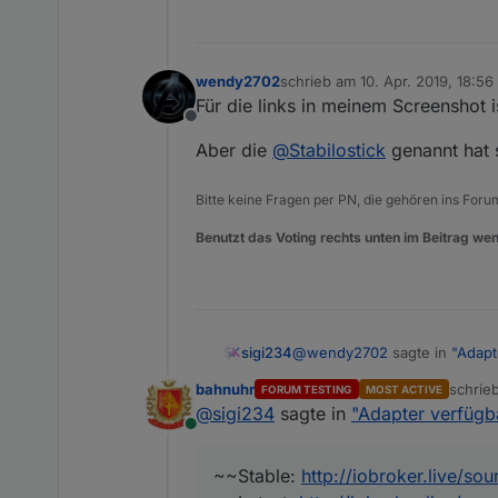
wendy2702
schrieb am
10. Apr. 2019, 18:56
zuletzt editiert von
Für die links in meinem Screenshot is
Offline
Aber die
@
Stabilostick
genannt hat 
Bitte keine Fragen per PN, die gehören ins Foru
Benutzt das Voting rechts unten im Beitrag wen
@
wendy2702
sagte in
"Adapt
sigi234
bahnuhr
schrie
FORUM TESTING
MOST ACTIVE
zuletzt
@
sigi234
sagte in
"Adapter verfügb
@
sigi234
: was genau bek
Online
@
Stabilostick
sagte in "Adapte
~~Stable:
http://iobroker.live/so