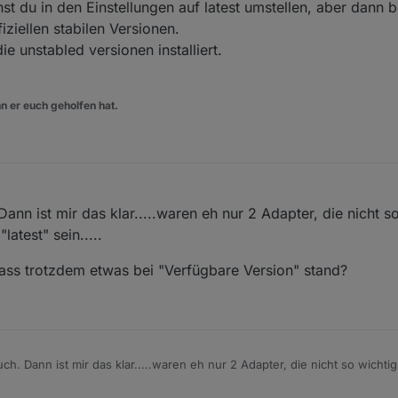
sionsnummern bei den Adaptern angezeigt.
nnst du in den Einstellungen auf latest umstellen, aber dan
ziellen stabilen Versionen.
.live/sources-dist-latest.json
" auch unter "default" eingetragen, dann ko
ie unstabled versionen installiert.
r beiden Feldern "
http://iobroker.live/sources-dist-latest.json
".
n er euch geholfen hat.
sein, oder?
9, 12:40
Dann ist mir das klar.....waren eh nur 2 Adapter, die nicht s
latest" sein.....
dass trotzdem etwas bei "Verfügbare Version" stand?
uch. Dann ist mir das klar.....waren eh nur 2 Adapter, die nicht so wichtig