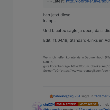
~~Latest:
http://iobroker.live/sou
Aktuell funktionieren die fol
Stable: http://
iobroker.live
/so
hab jetzt diese.
Latest: http://
iobroker.live
/so
klappt.
Die könne im Admin ein den E
Und bluefox sagte ja oben, dass die
Edit: 11.04.19, Stabilostick, S
Edit: 11.04.19, Standard-Links im Ad
Wenn ich helfen konnte, dann Daumen hoch (Pfe
Danke.
gute Forenbeiträge: https://forum.iobroker.n
ScreenToGif :https://www.screentogif.com/down
@
sigi234
sagte in
"Adapter 
bahnuhr
sigi234
schrie
FORUM TESTING
MOST ACTIVE
zuletzt 
@
bahnuhr
sagte in
"Adapter verfügb
~~Stable:
http://iobroker.