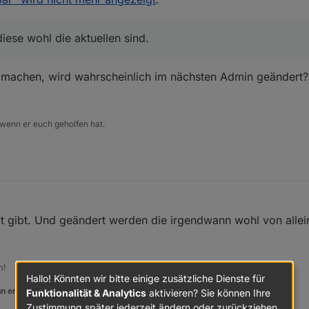
live/sources-dist-latest.json~~
iese wohl die aktuellen sind.
ass diese wohl die aktuellen sind.
 machen, wird wahrscheinlich im nächsten Admin geändert?
s im Admin sind jetzt wieder funktional
 wenn er euch geholfen hat.
ect gibt. Und geändert werden die irgendwann wohl von alle
m!
Hallo! Könnten wir bitte einige zusätzliche Dienste für
n er euch geholfen hat.
Funktionalität & Analytics
aktivieren? Sie können Ihre
Zustimmung später jederzeit ändern oder zurückziehen.