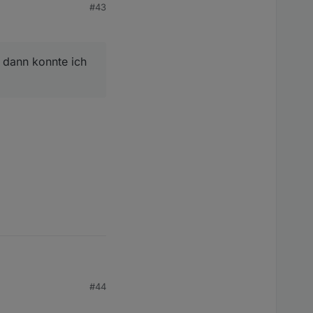
#43
, dann konnte ich
nnte ich zumindest die
#44