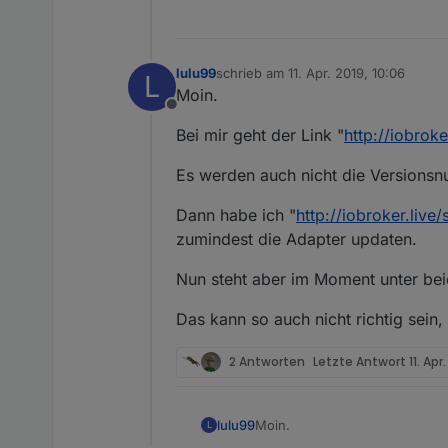
lulu99
schrieb am
11. Apr. 2019, 10:06
L
zuletzt editiert von
Moin.
Offline
Bei mir geht der Link "
http://iobroke
Es werden auch nicht die Versions
Dann habe ich "
http://iobroker.live/
zumindest die Adapter updaten.
Nun steht aber im Moment unter bei
Das kann so auch nicht richtig sein,
2 Antworten
Letzte Antwort
11. Apr
Moin.
lulu99
L