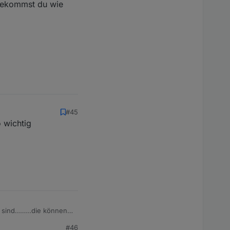
n bekommst du wie
nnte ich zumindest die
#45
o wichtig
 sind........die können
#46