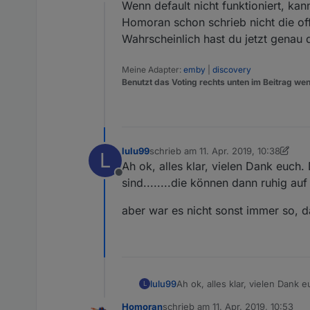
Offline
Es werden auch nicht die Ver
Wenn default nicht funktioniert, ka
Homoran schon schrieb nicht die offi
Dann habe ich "
http://iobroker
Wahrscheinlich hast du jetzt genau d
Adapter updaten.
Nun steht aber im Moment unte
Meine Adapter:
emby
|
discovery
Benutzt das Voting rechts unten im Beitrag wen
Das kann so auch nicht richtig 
lulu99
schrieb am
11. Apr. 2019, 10:38
L
zuletzt editiert von lulu99
4. Nov. 201
Ah ok, alles klar, vielen Dank euch. 
Offline
sind........die können dann ruhig auf "
aber war es nicht sonst immer so, 
Ah ok, alles klar, vielen Dank e
lulu99
L
dann ruhig auf "latest" sein.....
Homoran
schrieb am
11. Apr. 2019, 10:53