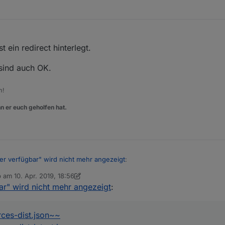
t ein redirect hinterlegt.
sind auch OK.
m!
n er euch geholfen hat.
er verfügbar" wird nicht mehr angezeigt
:
b am
10. Apr. 2019, 18:56
 editiert von Stabilostick
4. Nov. 2019, 21:45
ar" wird nicht mehr angezeigt
:
annt machen?
r verfügbar" wird nicht mehr angezeigt:
urces-dist.json~~